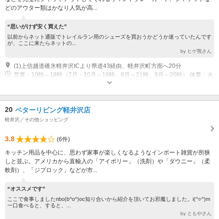
どのアウター類はかなり人気が高...
“思いがけず安く買えた”
以前からネット通販でトレイルラン用のシューズを買おうかどうか迷っていたんです
が、ここに来たらネットの...
by ヒゲ熊さん
(1)上信越道碓氷軽井沢ICより県道43経由、軽井沢町方面へ20分
営業：10時～18時（7月・10月～19時、8月～21時、9月～20時） 休業：火
曜不定、季節により臨時休あり
20
ベターリビング軽井沢店
軽井沢／その他ショッピング
3.8
(6件)
キッチン用品を中心に、思わず家事が楽しくなるようなインポート雑貨が所狭
しと並ぶ。アメリカから直輸入の「アイボリー」（洗剤）や「ダウニー」（柔
軟剤）、「ジプロック」などが市...
“オススメです”
ここで食事しましたnbo(b^o^)oc知り合いから紹介を頂いてお邪魔しました。i(^○^)m
一口食べると、すると、...
by ともやさん