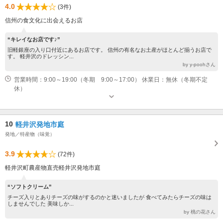
4.0
(3件)
信州の食文化に出会えるお店
“キレイなお店です♪”
旧軽銀座の入り口付近にあるお店です。 信州の有名なお土産がほとんど揃うお店で
す。 軽井沢のドレッシン...
by y-poohさん
営業時間：9:00～19:00（冬期 9:00～17:00） 休業日：無休（冬期不定
休）
10
軽井沢発地市庭
発地／特産物（味覚）
3.9
(72件)
軽井沢町農産物直売軽井沢発地市庭
“ソフトクリーム”
チーズ入りとありチーズの味がするのかと迷いましたが 食べてみたらチーズの味は
しませんでした 美味しか...
by 桃の花さん