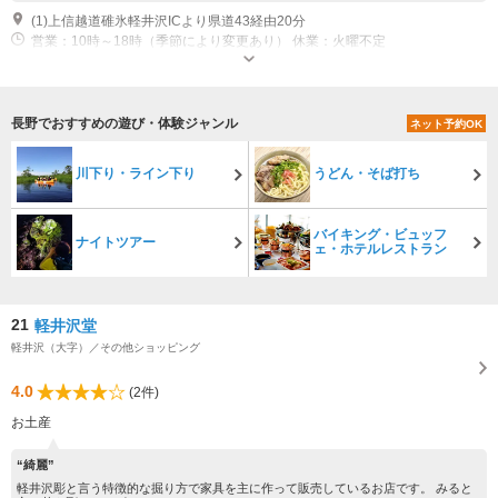
(1)上信越道碓氷軽井沢ICより県道43経由20分
営業：10時～18時（季節により変更あり） 休業：火曜不定
長野でおすすめの遊び・体験ジャンル
ネット予約OK
川下り・ライン下り
うどん・そば打ち
バイキング・ビュッフ
ナイトツアー
ェ・ホテルレストラン
21
軽井沢堂
軽井沢（大字）／その他ショッピング
4.0
(2件)
お土産
“綺麗”
軽井沢彫と言う特徴的な掘り方で家具を主に作って販売しているお店です。 みると