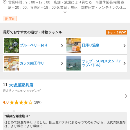
営業時間：9：00～17：00 店舗・施設により異なる ※夏季延長時間 市
庭～20：00、直売所～18：00 休業日：無休 臨時休業・メンテナンス休業
あり ※ＨＰの営業カレンダーをご覧ください
王道
長野でおすすめの遊び・体験ジャンル
ネット予約OK
ブルーベリー狩り
日帰り温泉
サップ・SUP(スタンドア
ガラス細工作り
ップパドル)
11
大坂屋家具店
軽井沢／その他ショッピング
4.0
(3件)
“繊細な鎌倉彫り”
はじめて鎌倉彫をしりました。旧三笠ホテルにあるかつてのものから、現代の鎌倉彫
は、より緻密により繊細に...