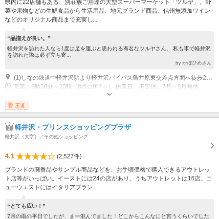
県内に22店舗もある、別荘族ご用達の大型スーパーマーケット「ツルヤ」。野
菜や果物などの生鮮食品から生活用品、地元ブランド商品、信州無添加ワイン
などのオリジナル商品まで充実し...
“品揃えが良い。”
軽井沢を訪れた人なら1度は足を運ぶと思われる有名なツルヤさん。 私も車で軽井沢
を訪れた際は必ず立ち寄...
by かぼひめさん
(1)しなの鉄道中軽井沢駅より軽井沢バイパス鳥井原東交差点方面へ徒歩20分
営業：9時30分～20時（8月は9時～） 休業日：不定休、7月～9月無休
王道
軽井沢・プリンスショッピングプラザ
軽井沢（大字）／その他ショッピング
4.1
(2,527件)
ブランドの廃番品やサンプル商品などを、お手頃価格で購入できるアウトレッ
ト店等がいっぱい。イーストには24の店があり、うちアウトレットは16店。ニ
ューウエストにはイタリアブラン...
“とても広い！”
7月の雨の平日でしたが、まー混んでました！どこからこんなにと言うくらいでした