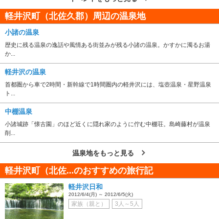
軽井沢町（北佐久郡）周辺の温泉地
小諸の温泉
歴史に残る温泉の逸話や風情ある街並みが残る小諸の温泉。かすかに濁るお湯
か...
軽井沢の温泉
首都圏から車で2時間・新幹線で1時間圏内の軽井沢には、塩壺温泉・星野温泉
ト...
中棚温泉
小諸城跡「懐古園」のほど近くに隠れ家のように佇む中棚荘。島崎藤村が温泉
削...
温泉地をもっと見る
軽井沢町（北佐...のおすすめの旅行記
軽井沢日和
2012/6/4(月) ～ 2012/6/5(火)
家族（親と）
3人～5人