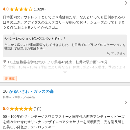
4.0
(132件)
日本国内のアウトレットとしては６店舗目だが、なんといっても圧倒されるの
はその広さ。アディダスの全カテゴリーが揃っており、シューズだけでも８０
００点以上はあるというからスゴ...
“オシャレなショッピングスポットです。”
とにかく広いので事前調査をして行きました。お目当てのブランドのロケーションを
確認して駐車場の場所を決...
by マッチさん
(1)上信越道碓氷軽井沢ICより県道43経由、軽井沢駅方面へ20分
営業：10時～18時（季節により異なる） 休業：第2・4火曜休、季節により
臨時休あり
王道
16
かるいざわ・ガラスの森
軽井沢（大字）／名産品
5.0
(1件)
50～100年のヴィンテージスワロフスキーと同年代の西洋アンティークビーズ
を組み合わせたオリジナルデザインのアクセサリーを展示販売。光を乱反射し
た美しい発色は、スワロフスキー...