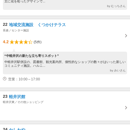
主に花を彫ったデザインで...
by むっちさん
22
地域交流施設 くつかけテラス
長倉／センター施設
4.2
(5件)
“中軽井沢の新たな立ち寄りスポット”
中軽井沢駅併設の、図書館、観光案内所、個性的なショップの数々がはいった新しい
コミュニティ施設。ハルニ...
by みいさん
営業：10:00～17:00
23
軽井沢館
軽井沢東／その他ショッピング
24
かしわや