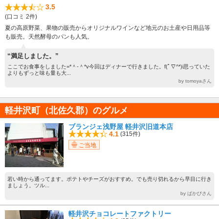
3.5
(口コミ 2件)
夏の高原野菜、果物の販売からオリジナルワインなど地元のお土産や日用品等
も販売。天然酵母のパンも人気。
“満足しました。”
ここでお食事をしました=*＾-＾*v今回はディナーで行きました。f(ﾟ∇^*)i思っていた
よりもずっと味も量も大...
by tomoyaさん
軽井沢町（北佐久郡）のグルメ
ブランジェ浅野屋 軽井沢旧道本店
4.1
(315件)
ご当地
若い時から通ってます。ポテトやチーズがおすすめ。でも売り切れるから早目に行き
ましょう。ツル...
by ばかびさん
軽井沢チョコレートファクトリー