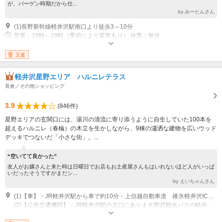
が、バーゲン時期だから仕...
by みーたんさん
(1)長野新幹線軽井沢駅南口より徒歩3～10分
営業：10時～19時（季節により変更あり） 休業：無休
王道
軽井沢星野エリア ハルニレテラス
長倉／その他ショッピング
3.9
(846件)
星野エリアの玄関口には、湯川の清流に寄り添うように自生していた100本を
超えるハルニレ（春楡）の木立を生かしながら、9棟の瀟洒な建物を広いウッド
デッキでつないだ「小さな街」。...
“空いてて良かった”
友人がお嬢さんと来た時は日曜日でお店もお土産屋さんもはいれないほど人がいっぱ
いだったそうですがまだシ...
by えいちゃんさん
(1)【車】・JR軽井沢駅から車で約10分・上信越自動車道 碓氷軽井沢ICから車で約25分
(2)【公共交通機関】・JR軽井沢駅の北口にあります西武観光バスの軽井沢営業所/草津温泉行きのバスをご利用ください。「星野温泉トンボの湯」バス停下車 徒歩2分。時刻表、運賃は西武観光バスホームページでご確認ください。・しなの鉄道中軽井沢駅（軽井沢駅から1駅約5分）下車、徒歩約17分時刻表、運賃はしなの鉄道ホームページでご確認ください。
営業時間：7：00～22：00（店舗・季節によって異なる）※詳しくは星野エ