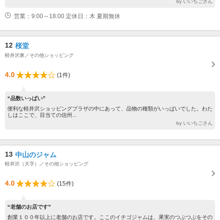
by いいちごさん
営業：9:00～18:00 定休日：木 夏期無休
12
桜堂
軽井沢東／その他ショッピング
4.0
(1件)
“品数いっぱい”
便利な軽井沢ショッピングプラザの中にあって、品物の種類がいっぱいでした。わた
しはここで、目当ての信州...
by いいちごさん
13
中山のジャム
軽井沢（大字）／その他ショッピング
4.0
(15件)
“老舗のお店です”
創業１００年以上に老舗のお店です。ここのイチゴジャムは、果実のつぶつぶをその