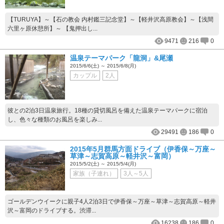
【TURUYA】～【石の教会 内村鑑三記念堂】～【軽井沢高原教会】～【浅間
六里ヶ原休憩所】～ 【鬼押出し...
9471
216
0
温泉テーマパーク「龍洞」&尾瀬
2015/6/6(土) ～ 2015/6/8(月)
カップル
2人
彼との2泊3日温泉旅行。18種の貸切風呂を備えた温泉テーマパークに宿泊
し、色々な種類のお風呂を楽しみ...
29491
186
0
2015年5月群馬方面ドライブ（伊香保～万座～
草津～志賀高原～軽井沢～富岡）
2015/5/2(土) ～ 2015/5/4(月)
家族（子連れ）
3人～5人
ゴールデンウイークに親子4人2泊3日で伊香保～万座～草津～志賀高原～軽井
沢～富岡のドライブする。渋滞...
16238
186
0