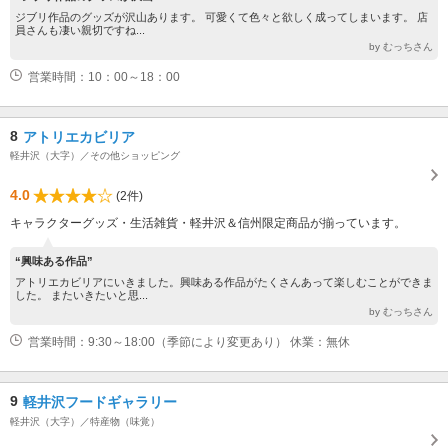
ジブリ作品のグッズが沢山あります。 可愛くて色々と欲しく成ってしまいます。 店
員さんも凄い親切ですね...
by むっちさん
営業時間：10：00～18：00
8
アトリエカビリア
軽井沢（大字）／その他ショッピング
4.0
(2件)
キャラクターグッズ・生活雑貨・軽井沢＆信州限定商品が揃っています。
“興味ある作品”
アトリエカビリアにいきました。興味ある作品がたくさんあって楽しむことができま
した。 またいきたいと思...
by むっちさん
営業時間：9:30～18:00（季節により変更あり） 休業：無休
9
軽井沢フードギャラリー
軽井沢（大字）／特産物（味覚）