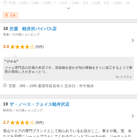
営業：10時～18時（土曜と7・10月～19時、8月～21時、9月～20時） 休
業：第2・4火曜休、季節により臨時休有、定休日祝日は営業
王道
18
沢屋 軽井沢バイパス店
長倉／その他ショッピング
3.8
(5件)
“ジャム”
ジャム専門店の沢屋の本店です。添加物を使わず旬の果物をすぐに加工するようで果
実の美味しさがぎゅっとつ...
by ヒロさん
営業：9時～18時 夏期等延長有り 定休日：年中無休
19
ザ・ノース・フェイス軽井沢店
軽井沢／その他ショッピング
3.7
(9件)
登山ウエアの専門ブランドとして知られているお店がここ。寒さや風、雪、水
などを完璧にシャットアウトしてくれるウィンドブレーカーや、ジャケットな