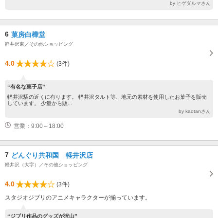
by ヒゲダルマさん
6
菓房白樺堂
軽井沢東／その他ショッピング
4.0
(3件)
“有名な菓子店”
軽井沢駅の近くに有ります。 軽井沢タルト等、地元の素材を使用したお菓子を販売
しています。 少量から販...
by kaotanさん
営業：9:00～18:00
7
どんぐり共和国 軽井沢店
軽井沢（大字）／その他ショッピング
4.0
(3件)
スタジオジブリのアニメキャラクターが揃っています。
“ジブリ作品のグッズが沢山”