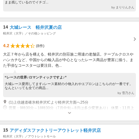
まま残しているのでイチゴ...
by まりりんさん
14
大城レース 軽井沢夏の店
軽井沢（大字）／その他ショッピング
4.2
(8件)
大正７年から店を構える、軽井沢の別荘族ご用達の老舗店。テーブルクロスや
ハンカチなど、中国からの輸入品が中心となったレース商品が豊富に揃う。ま
た手頃なコースターは要注目。色...
“レースの世界♪ロマンティックですよ♪”
大城レース愛用してます♪レース素材の小物入れやエプロンはこちらのが一番です。
なんといっても全ての商品...
by 雪乃さん
(1)上信越道碓氷軽井沢ICより軽井沢方面へ25分
営業：9時30分～18時30分（7月中旬～8月は多少変更あり） 休業：11月上
旬～3月不定、他無休
15
アディダスファクトリーアウトレット軽井沢店
軽井沢（大字）／アウトレットモール