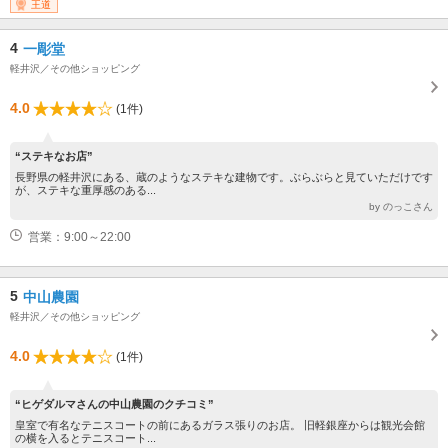
リアの公式ホームページをご確認くださ い。
王道
4
一彫堂
軽井沢／その他ショッピング
4.0
(1件)
“ステキなお店”
長野県の軽井沢にある、蔵のようなステキな建物です。ぶらぶらと見ていただけです
が、ステキな重厚感のある...
by のっこさん
営業：9:00～22:00
5
中山農園
軽井沢／その他ショッピング
4.0
(1件)
“ヒゲダルマさんの中山農園のクチコミ”
皇室で有名なテニスコートの前にあるガラス張りのお店。 旧軽銀座からは観光会館
の横を入るとテニスコート...