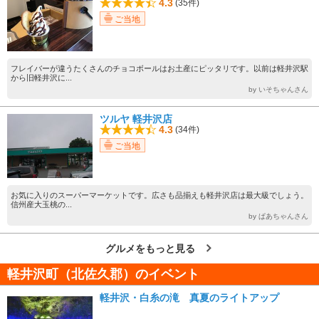
4.3
(35件)
ご当地
フレイバーが違うたくさんのチョコボールはお土産にピッタリです。以前は軽井沢駅
から旧軽井沢に...
by いそちゃんさん
ツルヤ 軽井沢店
4.3
(34件)
ご当地
お気に入りのスーパーマーケットです。広さも品揃えも軽井沢店は最大級でしょう。
信州産大玉桃の...
by ぱあちゃんさん
グルメをもっと見る
軽井沢町（北佐久郡）のイベント
軽井沢・白糸の滝 真夏のライトアップ