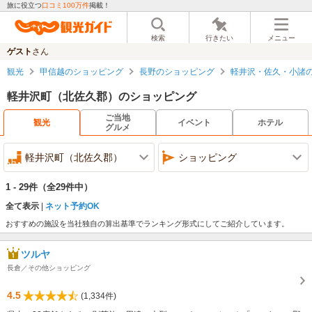
旅に役立つ
口コミ100万件
掲載！
検索
行きたい
メニュー
ゲスト
さん
観光
甲信越のショッピング
長野のショッピング
軽井沢・佐久・小諸
軽井沢町（北佐久郡）のショッピング
ご当地
観光
イベント
ホテル
グルメ
軽井沢町（北佐久郡）
ショッピング
1 - 29件
（全29件中）
全て表示
ネット予約OK
おすすめの施設を当社独自の算出基準でランキング形式にしてご紹介しています。
ツルヤ
長倉／その他ショッピング
4.5
(1,334件)