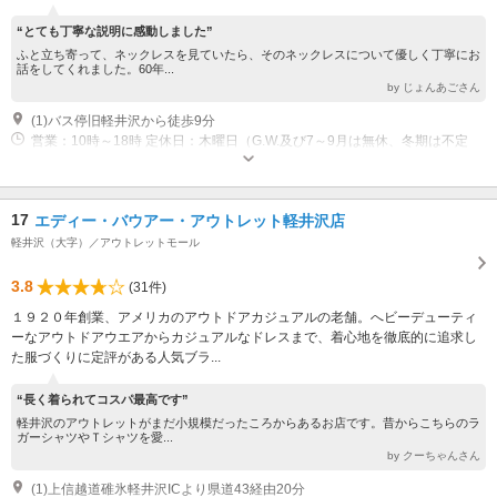
“とても丁寧な説明に感動しました”
ふと立ち寄って、ネックレスを見ていたら、そのネックレスについて優しく丁寧にお
話をしてくれました。60年...
by じょんあごさん
(1)バス停旧軽井沢から徒歩9分
営業：10時～18時 定休日：木曜日（G.W.及び7～9月は無休、冬期は不定
休） 休業：12月下旬～3月中旬
17
エディー・バウアー・アウトレット軽井沢店
軽井沢（大字）／アウトレットモール
3.8
(31件)
１９２０年創業、アメリカのアウトドアカジュアルの老舗。へビーデューティ
ーなアウトドアウエアからカジュアルなドレスまで、着心地を徹底的に追求し
た服づくりに定評がある人気ブラ...
“長く着られてコスパ最高です”
軽井沢のアウトレットがまだ小規模だったころからあるお店です。昔からこちらのラ
ガーシャツやＴシャツを愛...
by クーちゃんさん
(1)上信越道碓氷軽井沢ICより県道43経由20分