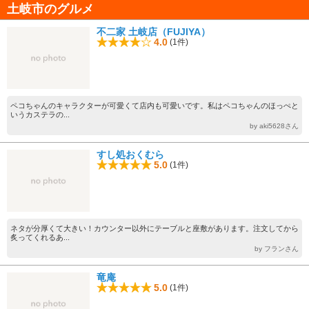
土岐市のグルメ
不二家 土岐店（FUJIYA）
4.0
(1件)
ペコちゃんのキャラクターが可愛くて店内も可愛いです。私はペコちゃんのほっぺと
いうカステラの...
by aki5628さん
すし処おくむら
5.0
(1件)
ネタが分厚くて大きい！カウンター以外にテーブルと座敷があります。注文してから
炙ってくれるあ...
by フランさん
竜庵
5.0
(1件)