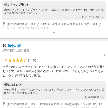
“良いキャンプ場です”
誰かのブログでキャンプサイトについては良いこと書いていませんでしたが、バンガ
ローは普通に快適でした。...
by スマート上海さん
(1)中央自動車道土岐ICより車で45分 東海環状自動車道土岐南多治見ICより車で30分
その他：開設 7月15日?8月31日
10
陶史の森
肥田町肥田／公園・庭園
3.9
(10件)
全長４0ｍのローラーすべり台や、船の形をしたアスレチックなどの大型遊具が
あります。河川広場の脇を流れる雲五川は浅いので、子どもたちが遊んでも安
心。ウサギや羊などの小動物、...
“楽しめました”
今年の干支、ウサギさんがたくさんいます。他にクジャク、ヒツジなどもいます。遊
具もあり、小学生前の子供...
by yamachanさん
(1)中央自動車道土岐IC・東海環状自動車道土岐南多治見ICから約10分 JR土岐市駅から東濃鉄道バス約20分 上肥田下車、徒歩約20分 JR土岐市駅から市民バス15分 陶史の森下車（土・休日のみ）