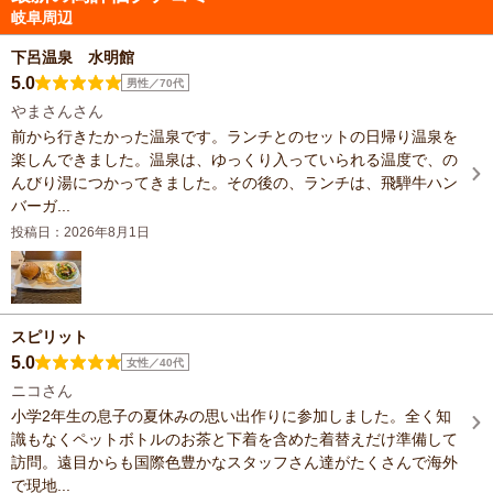
岐阜周辺
下呂温泉 水明館
5.0
男性／70代
やまさんさん
前から行きたかった温泉です。ランチとのセットの日帰り温泉を
楽しんできました。温泉は、ゆっくり入っていられる温度で、の
んびり湯につかってきました。その後の、ランチは、飛騨牛ハン
バーガ...
投稿日：2026年8月1日
スピリット
5.0
女性／40代
ニコさん
小学2年生の息子の夏休みの思い出作りに参加しました。全く知
識もなくペットボトルのお茶と下着を含めた着替えだけ準備して
訪問。遠目からも国際色豊かなスタッフさん達がたくさんで海外
で現地...