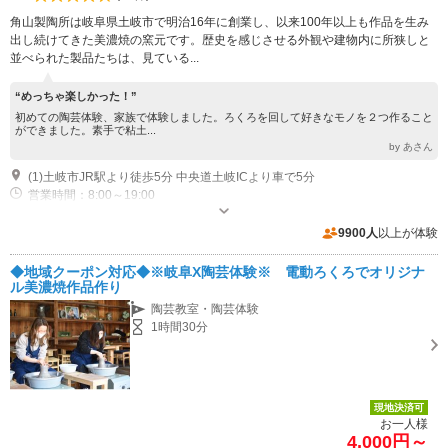
角山製陶所は岐阜県土岐市で明治16年に創業し、以来100年以上も作品を生み
出し続けてきた美濃焼の窯元です。歴史を感じさせる外観や建物内に所狭しと
並べられた製品たちは、見ている...
“めっちゃ楽しかった！”
初めての陶芸体験、家族で体験しました。ろくろを回して好きなモノを２つ作ること
ができました。素手で粘土...
by あさん
(1)土岐市JR駅より徒歩5分 中央道土岐ICより車で5分
営業時間：8:00～19:00
専用駐車場あり（無料）10台 観光バス2台
9900人
以上が体験
◆地域クーポン対応◆※岐阜X陶芸体験※ 電動ろくろでオリジナ
ル美濃焼作品作り
陶芸教室・陶芸体験
1時間30分
現地決済可
お一人様
4,000円～