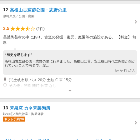
12
高根山古窯跡公園・志野の里
泉町久尻／公園・庭園
3.5
(2件)
美濃陶芸村の中にあり、古窯の発掘・復元、庭園等の施設がある。 【料金】 無
料
“歴史を感じます”
高根山古窯跡公園・志野の里に行きました。高根山は昔、安土桃山時代に陶器が焼か
れていたことで有名で、歴...
by かずれさん
(1)土岐市駅 バス 20分 土岐IC 車 15分
その他：開園 随時 休業 なし
13
芳泉窯 カネ芳製陶所
駄知町／陶芸教室・陶芸体験
ネット予約OK