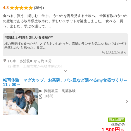
4.8
(38件)
食べる、買う、楽しむ、学ぶ。 うつわを再発見する土岐へ。 全国有数のうつわ
の産地である岐阜県土岐市に、新しいスポットが誕生しました。 食べる、買
う、楽しむ、学ぶを通して、...
“美味しい料理と楽しい食器制作”
梅の唐揚げを食べたが、とてもおいしかった。真鯛のランチも気になるのでまたぜひ
来店したいと思った。食器...
by ばんばばんさん
(1)車 多治見ICから約10分
(2)電車 土岐市駅から徒歩約20分
オープン：11：00 クローズ：17：00
専用駐車場あり（無料）43台
転写体験 マグカップ、お茶碗、パン皿など選べるmy食器づくり～
11：00～
陶芸教室・陶芸体験
1時間
現地決済可
体験のみ
1,500円～