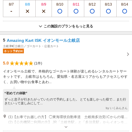
8/7
8/8
8/9
8/10
8/11
8/12
8/13
8/14
この施設のプランをもっと見る
5
Amazing Kart ISK イオンモール土岐店
土岐津町土岐口／ゴーカート・公道カート
ネット予約OK
5.0
(1件)
イオンモール土岐で、本格的なゴーカート体験が楽しめるレンタルカートサー
キットです。 土岐市はもちろん、愛知県・名古屋エリアからもアクセスしやす
く、お買い物やお食事とあわ...
“初めての体験”
ずっと息子が行きたがっていたので予約しました。 とても楽しかった様で… また行
きたいって楽しみにして...
by いくみんさん
(1)【お車でお越しの方】 ◯東海環状自動車道 土岐南多治見I.Cからの場合 東海環状自動車道「土岐南多治見IC」から北西へ2km 「土岐プレミアムアウトレット」と直結で道路が整備されています。 ◯中央道多治見I.Cからの場合 中央道多治見I.Cから約6km
(2)【公共機関ご利用の方】 JR「土岐市駅」と「多治見駅」からイオンモール土岐へのバス有
営業時間：10:00～21:00（受付は20:30まで） ※雨天時は11月～2月16:00