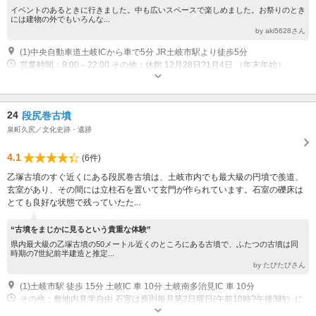
イベントのあるときに行きました。中も広いスペースで楽しめました。お祭りのとき
には建物の外でもいろんな...
by aki5628さん
(1)中央自動車道土岐ICから車で5分 JR土岐市駅より徒歩5分
営業時間：9:00～22:00 その他：休館 12月28日?1月4日 （年末年始）
24
段尻巻古墳
泉町久尻／文化史跡・遺跡
4.1
(6件)
乙塚古墳のすぐ近くにある段尻巻古墳は、土岐市内でも最大級の円墳で羨道、
玄室があり、その間には立柱石を置いて玄門が作られています。石室の礫床は
とても良好な状態で残っていたた...
“古墳をまじかに見るという貴重な体験”
県内最大級の乙塚古墳の50メートル近くのところにある古墳で、ふたつの古墳は同
時期の7世紀前半建造と推定...
by たびたびさん
(1)土岐市駅 徒歩 15分 土岐IC 車 10分 土岐南多治見IC 車 10分
その他：敷地内見学自由 石室は原則毎月第2日曜日(午前10時?午後3時）に
公開