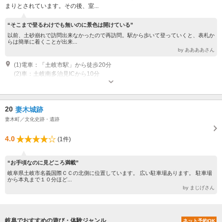
まりとされています。その後、室...
“そこまで登るわけでも無いのに景色は開けている”
以前、土砂崩れで訪問出来なかったので再訪問。駅から歩いて登っていくと、表札か
らは簡単に着くことが出来...
by ああああさん
(1)電車：「土岐市駅」から徒歩20分
(2)車：土岐南多治見ICから10分
20
妻木城跡
妻木町／文化史跡・遺跡
4.0
(1件)
“お手頃なのに見どころ満載”
岐阜県土岐市名義国際ＣＣの北側に位置しています。 広い駐車場あります。 駐車場
から本丸まで１０分ほど...
by まじげさん
岐阜でおすすめの遊び・体験ジャンル
ネット予約OK