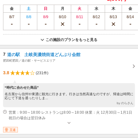
金
土
日
月
火
水
木
金
8/7
8/8
8/9
8/10
8/11
8/12
8/13
8/14
この施設のプランをもっと見る
7
道の駅 土岐美濃焼街道どんぶり会館
肥田町肥田／道の駅・サービスエリア
3.8
(231件)
“時代に合わせた商品”
名古屋から信州や東濃に観光に行きます。行きは当然高速なのですが、帰途は時間に
応じて下道を通ったりしま...
by のらさん
営業：9:00～18:00 レストランは8:00～18:00 休業：火 12月30日～1月1日
祝日の場合は翌日休み
王道