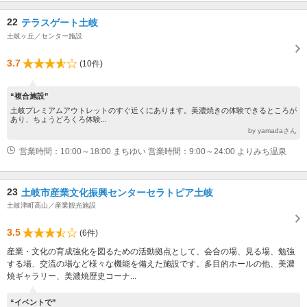
22
テラスゲート土岐
土岐ヶ丘／センター施設
3.7
(10件)
“複合施設”
土岐プレミアムアウトレットのすぐ近くにあります。美濃焼きの体験できるところが
あり、ちょうどろくろ体験...
by yamadaさん
営業時間：10:00～18:00 まちゆい 営業時間：9:00～24:00 よりみち温泉
23
土岐市産業文化振興センターセラトピア土岐
土岐津町高山／産業観光施設
3.5
(6件)
産業・文化の育成強化を図るための活動拠点として、会合の場、見る場、勉強
する場、交流の場など様々な機能を備えた施設です。多目的ホールの他、美濃
焼ギャラリー、美濃焼歴史コーナ...
“イベントで”