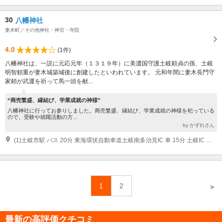
30
八幡神社
妻木町／その他神社・神宮・寺院
4.0
(1件)
八幡神社は、一説に元応元年（１３１９年）に美濃国守護土岐頼貞の孫、土岐
明智頼重が妻木城築城後に創建したといわれています。 元和年間に妻木長門守
家頼が武運を祈って馬一頭を献...
“商売繁盛、縁結び、学業成就の神様”
八幡神社に行ってお参りしました。商売繁盛、縁結び、学業成就の神様を祀っている
ので、受験や就職活動の方...
by かずれさん
(1)土岐市駅 バス 20分 東海環状自動車道土岐南多治見IC 車 15分 土岐IC 車 20分
1
2
＞
最新の高評価クチコミ