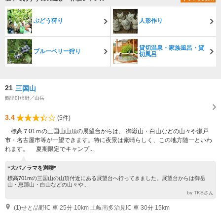
ぶどう狩り
人形作り
貸切温泉・家族風呂・貸
ブルーベリー狩り
切風呂
21
三国山
鶴里町柿野／山岳
3.4
(5件)
標高７01ｍの三国山山頂の展望台からは、 御嶽山・白山などの山々や瀬戸
市・名古屋市等が一望できます。特に夜景は素晴らしく、この地方随一といわ
れます。 夏期限定でキャンプ...
“大パノラマを満喫”
標高701mの三国山の山頂付近にある展望台へ行ってきました。展望台からは御岳
山・恵那山・白山などの山々や...
by TKSさん
(1)せと品野IC 車 25分 10km 土岐南多治見IC 車 30分 15km