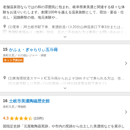
老舗温泉宿ならではの和の雰囲気に包まれ、岐阜県東美濃と関連する様々な体
験をお送りいたします。創業100年を越える温泉旅館として、宿泊・宴会・仕
出し・冠婚葬祭の他、地元体験や...
(1)電車：JR土岐市駅下車、東濃鉄道バス20分山神温泉口下車3分またはタクシーで約20分 車：東海環状自動車道～土岐南多治見IC～ICでて左折、小原方面へ県道66号を瑞浪方面へ3キロ位
専用駐車場あり（無料）30台 足のご不自由な方は事前にお問い合わせください。玄関付近に駐車いただけるよう手配いたします。
15
かふぇ・ぎゃらりぃ五斗蒔
泉町久尻／その他レジャー・体験
ネット予約OK
(1)東海環状道スマートIC五斗蒔からおよそ1km ナビで来られる方は、住所ではなく「土岐市美濃焼伝統産業会館」と入力して下さい。住所では、正しく表示されません。
(2)土岐市駅より市民バス(伝産線-バス停伝統産業会館下車すぐ)
営業時間：11:00～16:30(ラストオーダー16:00) 定休日：月曜日、火曜日(月
曜日が祝日の場合は、火曜日、水曜日)その他不定期でありますのでホーム
ページで確認して下さい。
16
土岐市美濃陶磁歴史館
泉町久尻／博物館
4.3
(10件)
国指定史跡「元屋敷陶器窯跡」や市内の窯跡から出土した美濃焼などを展示し