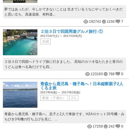
夢ではあったが、今しかできないことは 生きているうちにやっておくべきだ
と思い立ち、高速道路、有料道...
192742
1150
7
２泊３日で四国周遊グルメ旅行♪①
2017/10/7(土) ～ 2017/10/9(月)
夫婦
２泊３日で四国へドライブ旅に行きました。 高知のカツオ塩たたきと香川の
うどんは食べる為だけでも四...
123183
768
0
青森から鹿児島・種子島へ！日本縦断親子2人
くるま旅
2017/8/4(金) ～ 2017/8/18(金)
家族（子連れ）
2人
青森から鹿児島・種子島へ、息子と2人で車旅です。H2Aロケット35号機・み
ちびき3号機の打ち上げを見に、...
17259
242
0