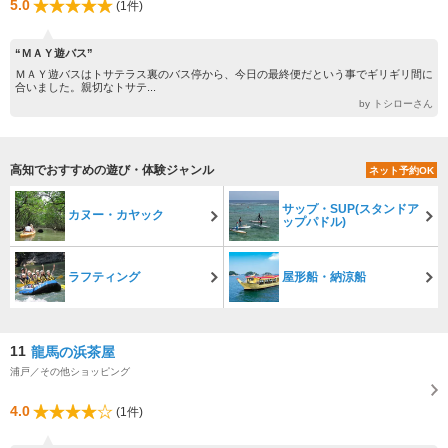
5.0
(1件)
“ＭＡＹ遊バス”
ＭＡＹ遊バスはトサテラス裏のバス停から、今日の最終便だという事でギリギリ間に
合いました。親切なトサテ...
by トシローさん
高知でおすすめの遊び・体験ジャンル
ネット予約OK
サップ・SUP(スタンドア
カヌー・カヤック
ップパドル)
ラフティング
屋形船・納涼船
11
龍馬の浜茶屋
浦戸／その他ショッピング
4.0
(1件)