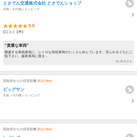
とさでん交通株式会社 とさでんショップ
久枝／その他ショッピング
5.0
(口コミ 1件)
“貴重な車両”
隣接する車両基地に、レトロな現役車両がたくさん休んでいます。見られるうちにご
覧下さい。最新車両に置き...
by めえさん
高知市からの目安距離
約13.4km
ビッグサン
久枝／その他ショッピング
高知市からの目安距離
約13.4km