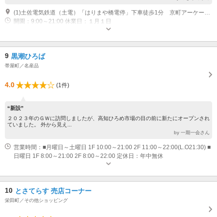
(1)土佐電気鉄道（土電）「はりまや橋電停」下車徒歩1分 京町アーケード内
開園：9:00～21:00 休業日：１月１日
9
黒潮ひろば
帯屋町／名産品
4.0
(1件)
“新設”
２０２３年のＧＷに訪問しましたが、高知ひろめ市場の目の前に新たにオープンされ
ていました。 外から見え...
by 一期一会さん
営業時間：■月曜日～土曜日 1F 10:00～21:00 2F 11:00～22:00(L.O21:30) ■
日曜日 1F 8:00～21:00 2F 8:00～22:00 定休日：年中無休
10
とさてらす 売店コーナー
栄田町／その他ショッピング