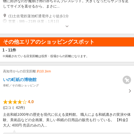
物に好評なのが魔除け用の赤ちゃんブレスレット。大きくなったらサンゴを足
してサイズを直せるから、まさに...
(1)土佐電鉄蓮池町通電停より徒歩1分
営業：9時～21時 休業：1月1日
その他エリアのショッピングスポット
1 - 11件
※掲載されている目安距離は役所・役場からの距離になります。
高知市からの目安距離
約10.1km
いの町紙の博物館
幸町／その他ショッピング
4.0
(口コミ 42件)
土佐和紙1000年の歴史を現代に伝える資料館。 職人による和紙漉きの実演や体
験、美術品などの企画展、美しい和紙の日用品の販売も行っている。 【料金】
大人: 400円 売店のみの入...