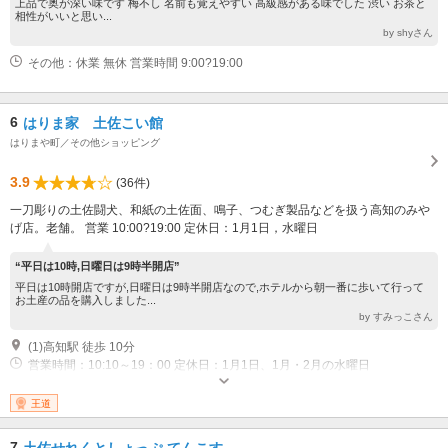
上品で奥が深い味です 梅不し 名前も覚えやすい 高級感がある味でした 渋い お茶と
相性がいいと思い...
by shyさん
その他：休業 無休 営業時間 9:00?19:00
6
はりま家 土佐こい館
はりまや町／その他ショッピング
3.9
(36件)
一刀彫りの土佐闘犬、和紙の土佐面、鳴子、つむぎ製品などを扱う高知のみや
げ店。老舗。 営業 10:00?19:00 定休日：1月1日，水曜日
“平日は10時,日曜日は9時半開店”
平日は10時開店ですが,日曜日は9時半開店なので,ホテルから朝一番に歩いて行って
お土産の品を購入しました...
by すみっこさん
(1)高知駅 徒歩 10分
営業時間：10:10～19：00 定休日：1月1日、1月・2月の水曜日
王道
7
土佐せれくとしょっぷ てんこす