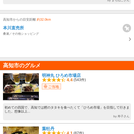
by まちねこさん
高知市からの目安距離
約32.0km
本川直売所
桑瀬／その他ショッピング
高知市のグルメ
明神丸 ひろめ市場店
4.4
(543件)
ご当地
初めての四国で、高知では鰹のタタキを食べたくて「ひろめ市場」を目指して行きま
した。想像以上...
by 寿子さん
葉牡丹
4.1
(87件)