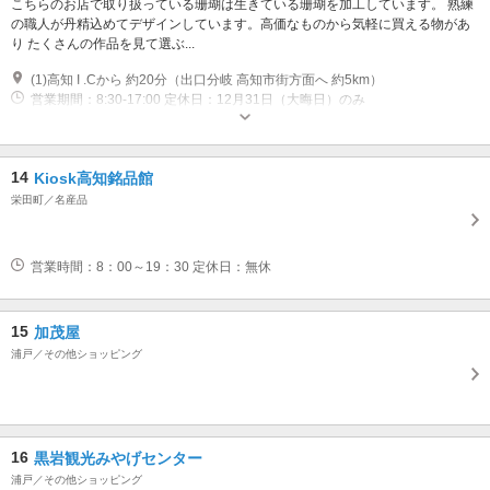
こちらのお店で取り扱っている珊瑚は生きている珊瑚を加工しています。 熟練
の職人が丹精込めてデザインしています。高価なものから気軽に買える物があ
り たくさんの作品を見て選ぶ...
(1)高知 I .Cから 約20分（出口分岐 高知市街方面へ 約5km）
営業期間：8:30-17:00 定休日：12月31日（大晦日）のみ
14
Kiosk高知銘品館
栄田町／名産品
営業時間：8：00～19：30 定休日：無休
15
加茂屋
浦戸／その他ショッピング
16
黒岩観光みやげセンター
浦戸／その他ショッピング