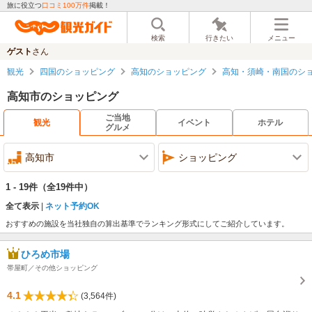
旅に役立つ
口コミ100万件
掲載！
検索
行きたい
メニュー
ゲスト
さん
観光
四国のショッピング
高知のショッピング
高知・須崎・南国のシ
高知市のショッピング
ご当地
観光
イベント
ホテル
グルメ
高知市
ショッピング
1 - 19件
（全19件中）
全て表示
ネット予約OK
おすすめの施設を当社独自の算出基準でランキング形式にしてご紹介しています。
ひろめ市場
帯屋町／その他ショッピング
4.1
(3,564件)