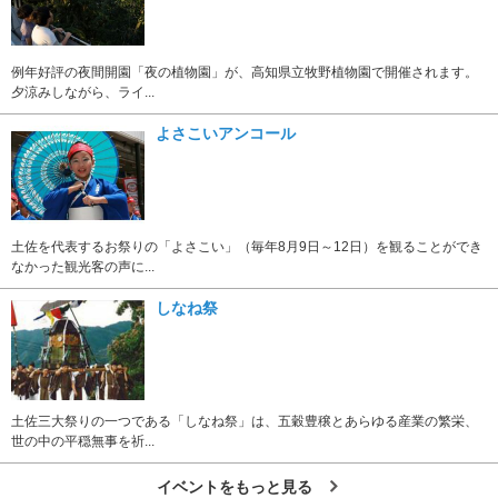
例年好評の夜間開園「夜の植物園」が、高知県立牧野植物園で開催されます。
夕涼みしながら、ライ...
よさこいアンコール
土佐を代表するお祭りの「よさこい」（毎年8月9日～12日）を観ることができ
なかった観光客の声に...
しなね祭
土佐三大祭りの一つである「しなね祭」は、五穀豊穣とあらゆる産業の繁栄、
世の中の平穏無事を祈...
イベントをもっと見る