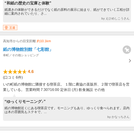
“和紙の歴史の宝庫と体験”
紙漉きの体験ができるだけでなく紙の原料の展示に始まり、紙ができていく工程が詳
細に案内されていたり、さ...
by えひめしこうさん
王道
高知市からの目安距離
約10.1km
紙の博物館別館「七彩館」
幸町／その他ショッピング
4.6
(口コミ 6件)
いの町紙の博物館に隣接する喫茶店。 １階に農協の直販所、２階で喫茶店を営
業している。 営業時間 7:30?16:00 定休日 (月) 飲食施設 その他
“ゆっくりモーニング♪”
紙の博物館近くにある喫茶店です。モーニングもあり、ゆっくり食べられます。店内
は木の雰囲気もステキで、...
by かなっちさん