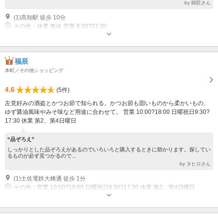
by 師匠さん
(1)高知駅 徒歩 10分
その他：休業 無休 営業 8:30?21:30
福辰
本町／その他ショッピング
4.6
(5件)
左党好みの酒盗とかつお節で知られる。かつお節も固いものから柔かいもの、
ゆず醤油風味やみそ味など用途に合わせて。 営業 10:00?18:00 日曜祝日9:30?
17:30 休業 第2、第4日曜日
“品ぞろえ”
しっかりとした品ぞろえがあるのでいろいろと購入するときに助かります。探してい
るものが必ず見つかるので...
by タヒロさん
(1)土佐電鉄大橋通 徒歩 1分
その他：営業 10:00?18:00 日曜祝日9:30?17:30 休業 第2、第4日曜日