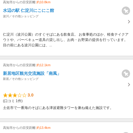
高知市からの目安距離
約10.8km
水辺の駅 仁淀川にこにこ館
波川／その他ショッピング
仁淀川（波川公園）のすぐそばにある飲食店。 お食事処のほか、軽食テイクア
ウトや、バーベキュー道具の貸し出し、お肉・お野菜の提供を行っています。
目の前にある波川公園には、...
高知市からの目安距離
約12.1km
新居地区観光交流施設「南風」
新居／その他ショッピング
3.0
(口コミ 1件)
土佐市で一番海のそばにある津波避難タワーを兼ね備えた施設です。
高知市からの目安距離
約13.4km