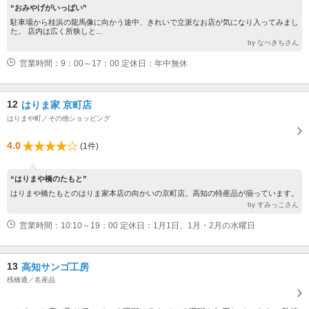
“おみやげがいっぱい”
駐車場から桂浜の龍馬像に向かう途中、きれいで立派なお店が気になり入ってみまし
た。 店内は広く所狭しと...
by なべきちさん
営業時間：9：00～17：00 定休日：年中無休
12
はりま家 京町店
はりまや町／その他ショッピング
4.0
(1件)
“はりまや橋のたもと”
はりまや橋たもとのはりま家本店の向かいの京町店。高知の特産品が揃っています。
by すみっこさん
営業時間：10:10～19：00 定休日：1月1日、1月・2月の水曜日
13
高知サンゴ工房
桟橋通／名産品