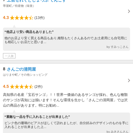
帯屋町／特産物（味覚）
4.3
(13件)
“他店より安い商品もありました”
他のお店より安く買える商品もあり,種類もたくさんあるので,お土産用にも自宅用に
も相応しいお店だと思いま...
by すみっこさん
一人旅
8
さんごの清岡屋
はりまや町／その他ショッピング
4.5
(2件)
高知県の名産「宝石サンゴ」！！世界一価値のあるサンゴが採れ、色んな種類
のサンゴが高知には揃います！そんな環境を生かし「さんごの清岡屋」では沢
山の商品があります。特にお勧め...
“素敵な一品を手に入れることが出来ました”
ピンク色の珊瑚のピアスがほしくて訪れましたが、自分好みのデザインのものを手に
入れることが出来ました上...
by みきさんさん