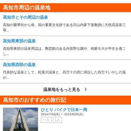
高知市周辺の温泉地
高知市とその周辺の温泉
高知の繁華街から南、国の重要文化財である旧山内家下屋敷跡に天然高温泉三
翠...
高知県東部の温泉
高知県東部の温泉周辺は、陶芸館のある内原野公園や、画家モネが半生を過ご
し...
高知県西部の温泉
代表的な温泉として、松葉川温泉と、四万十の宿に併設した四万十いやしの湯
が...
温泉地をもっと見る
高知市のおすすめの旅行記
ひとり バイクで日本一周
2014/7/24(木) ～ 2014/8/26(火)
一人
1人