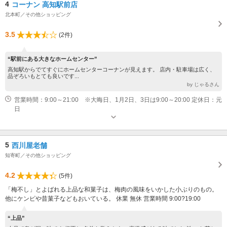
4
コーナン 高知駅前店
北本町／その他ショッピング
3.5
(2件)
“駅前にある大きなホームセンター”
高知駅からでてすぐにホームセンターコーナンが見えます。 店内・駐車場は広く、
品ぞろいもとても良いです...
by じゃるさん
営業時間：9:00～21:00 ※大晦日、1月2日、3日は9:00～20:00 定休日：元
日
5
西川屋老舗
知寄町／その他ショッピング
4.2
(5件)
「梅不し」とよばれる上品な和菓子は、梅肉の風味をいかした小ぶりのもの。
他にケンピや昔菓子などもおいている。 休業 無休 営業時間 9:00?19:00
“上品”