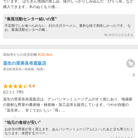
ています。 はちきん地鶏の加工品、味のしっかりしみ込んだ「ぴりっ茸」など
購入できます。木のぬくもり感...
“集落活動センター結いの里”
不定期でしか食べられない、幻の大川ラーメン。素朴な味で美味しかったです。 な
お、集落活動センターの略...
by かけ☆ぶとんさん
高知市からの目安距離
約25.4km
韮生の里美良布直販店
香北町美良布／特産物（味覚）
4.4
(口コミ 7件)
韮生の里美良布直販店は、アンパンマンミュージアムのすぐ前にあり、地場産
の新鮮な野菜や農産物・林産物・加工品等を販売しています。つやが自慢の
『韮生米』、甘くておいしい『苺』...
“地元の食材が安い”
お弁当や野菜が安く買えます。あんパンマンミュージアムにいったあと立ち寄りたく
なります。休憩するスペー...