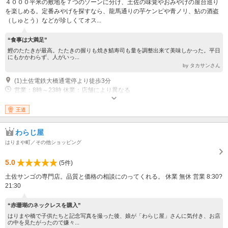
４０００平米の敷地を７つのゾーンに分け、土佐の味覚やおみやげの屋台巡り
を楽しめる。定番みやげを探すなら、龍馬通りの芋ケンピや青ノリ、鮎の酒盗
（しゅとう）などが珍しくてオス...
“食事は大満足”
鰹のたたきが最高。たたきの握りも焼き鯖寿司も量を調整出来て美味しかった。平日
にもかかわらず、人がいっ...
by タカサンさん
(1)土佐電鉄大橋通電停より徒歩3分
営業：8時～23時 休業：店舗により異なる
王道
わらじ屋
はりまや町／その他ショッピング
5.0
(5件)
土佐サンゴの専門店。品質と価格の相談にのってくれる。 休業 無休 営業 8:30?
21:30
“赤珊瑚のネックレスを購入”
はりまや橋で子供たちと記念写真を撮った後、娘が「わらじ屋」さんに気付き、お店
の中を見たがったので嫌々...