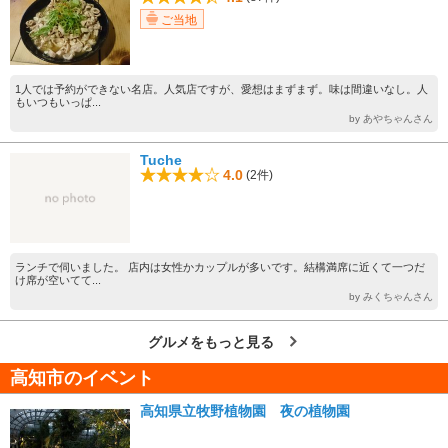
ご当地
1人では予約ができない名店。人気店ですが、愛想はまずまず。味は間違いなし。人
もいつもいっぱ...
by あやちゃんさん
Tuche
4.0
(2件)
ランチで伺いました。 店内は女性かカップルが多いです。結構満席に近くて一つだ
け席が空いてて...
by みくちゃんさん
グルメをもっと見る
高知市のイベント
高知県立牧野植物園 夜の植物園