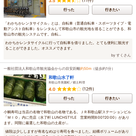
(11件)
3.5
行った
行きたい
「わかちかレンタサイクル」とは、自転車（普通自転車・スポーツタイプ・電
動アシスト自転車）をレンタルして和歌山市の観光地を巡ることができる、和
歌山市の観光システムです。自転...
わかちかレンタサイクルに行って自転車を借りました。とても便利に観光す
ることができました。オススメできます。
by すくさん
一般社団法人和歌山市観光協会からの目安距離
約50m
（徒歩約1分）
和歌山水了軒
和歌山市美園町／郷土料理
(12件)
4.0
行った
行きたい
小鯛寿司は当店の名物で和歌山の名物である。ＪＲ和歌山駅ステーションビル
「ＭＩＯ」内に売店（水了軒 LUNCHSTYLE 営業時間8:00?20:00）があり
ます。同階に厳選した和歌山の土産が...
値段は少ししますが有名なめはり寿司を食べました。結構ボリュームがあり