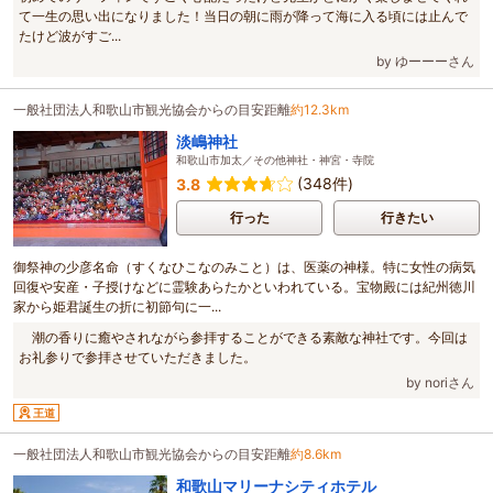
て一生の思い出になりました！当日の朝に雨が降って海に入る頃には止んで
たけど波がすご...
by ゆーーーさん
一般社団法人和歌山市観光協会からの目安距離
約12.3km
淡嶋神社
和歌山市加太／その他神社・神宮・寺院
(348件)
3.8
行った
行きたい
御祭神の少彦名命（すくなひこなのみこと）は、医薬の神様。特に女性の病気
回復や安産・子授けなどに霊験あらたかといわれている。宝物殿には紀州徳川
家から姫君誕生の折に初節句に一...
潮の香りに癒やされながら参拝することができる素敵な神社です。今回は
お礼参りで参拝させていただきました。
by noriさん
王道
一般社団法人和歌山市観光協会からの目安距離
約8.6km
和歌山マリーナシティホテル