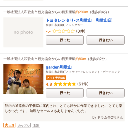
一般社団法人和歌山市観光協会からの目安距離
約290m
（徒歩約4分）
トヨタレンタリ-ス和歌山 和歌山店
和歌山市美園町／レンタカー
(0件)
-.-
行った
行きたい
一般社団法人和歌山市観光協会からの目安距離
約80m
（徒歩約2分）
garden和歌山
和歌山市友田町／フラワーアレンジメント・ガーデニング
ネット予約OK
(61件)
4.8
行った
行きたい
館内の通路側の半個室に案内され、とても静かに作業できました。 とても楽
しかったです。 無理なセールスもありませんでした。
by ドラム缶2号さん
王道
カップル
友達