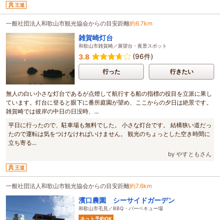
王道
一般社団法人和歌山市観光協会からの目安距離
約6.7km
雑賀崎灯台
和歌山市雑賀崎／展望台・夜景スポット
(96件)
3.8
行った
行きたい
無人の白い小さな灯台であるが点燈して航行する船の指標の役目を立派に果し
ています。灯台に登ると眼下に番所庭園が望め、ここからの夕日は絶景です。
雑賀崎では彼岸の中日の日没時、...
平日に行ったので、駐車場も無料でした。 小さな灯台です。 結構狭い道だっ
たので運転は気をつけなければいけません。 観光のちょっとした空き時間に
立ち寄る...
by やすともさん
王道
一般社団法人和歌山市観光協会からの目安距離
約7.6km
濱口農園 シーサイドガーデン
和歌山市毛見／BBQ・バーベキュー場
ネット予約OK