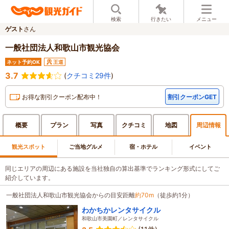
検索
行きたい
メニュー
ゲスト
さん
一般社団法人和歌山市観光協会
ネット予約OK
王道
3.7
(
クチコミ29件
)
お得な割引クーポン配布中！
割引クーポンGET
概要
プラン
写真
クチ
コミ
地図
周辺
情報
観光スポット
ご当地グルメ
宿・ホテル
イベント
同じエリアの周辺にある施設を当社独自の算出基準でランキング形式にしてご
紹介しています。
一般社団法人和歌山市観光協会からの目安距離
約70m
（徒歩約1分）
わかちかレンタサイクル
和歌山市美園町／レンタサイクル