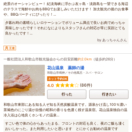
絶景のオーシャンビュー！ 紀淡海峡に浮かぶ友ヶ島・淡路島を一望できる海辺
のテラスで海鮮やお肉をBBQでお楽しみいただけます！ 加太観光の後のお食事
や、BBQパーティにぴったり！...
夕暮れ時の素晴らしいロケーションでボリューム満点で良いお肉でめっちゃ
美味しかったです！それになによりもスタッフさんの対応が常に笑顔とても
良かったです！...
by あっちゃんさん
王道
一般社団法人和歌山市観光協会からの目安距離
約2.0km
（徒歩約26分）
花山温泉 薬師の湯
和歌山市鳴神／その他風呂・スパ・サロン
ネット予約OK
(86件)
4.0
行った
行きたい
和歌山市東部にある知る人ぞ知る天然炭酸温泉です。源泉かけ流し100％濃い
茶褐色のにごり湯が自慢の昭和の香りを色濃く残す温泉宿。花山温泉独自の温
冷入浴は心地良くホンモノの温泉...
すごい色で体の心からあったまる、フロントの対応も良く、夜のご飯も凄く
おいしかった。また利用したいと思います とにかくお勧めの温泉です