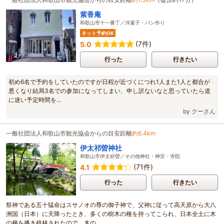
紫香庵
和歌山市十一番丁／洋菓子・パン作り
ネット予約OK
(7件)
5.0
行った
行きたい
初め6名で予約をしていたのですが日程が近づくにつれ1人また1人と都合が
悪くなり結局3名での参加になってしまい、申し訳ないなと思っていたら道
に迷い予定時間を...
by クーさん
一般社団法人和歌山市観光協会からの目安距離
約6.4km
伊太祁曽神社
和歌山市伊太祈曽／その他神社・神宮・寺院
(71件)
4.1
行った
行きたい
祭神である五十猛命はスサノオの尊の御子神で、父神に従って高天原から大八
洲国（日本）に天降ったとき、多くの樹木の種を持ってこられ、日本全土に木
の種を播き植林されたので、木の...