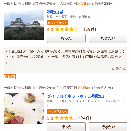
一般社団法人和歌山市観光協会からの目安距離
約1.8km
（徒歩約23分）
和歌山城
和歌山市一番丁／史跡・名所巡り
ネット予約OK
(1,158件)
4.0
行った
行きたい
和歌山城は天守閣への入場料も安く、駐車場の料金も安い お気軽にお越しく
ださい 天守からは和歌山市が一望、天気が良ければ四国や淡路島も望めま
す。
by 隆さん
王道
一般社団法人和歌山市観光協会からの目安距離
約1.6km
（徒歩約21分）
ダイワロイネットホテル和歌山
和歌山市七番丁／バイキング・ビュッフェ・ホテルレストラ
ン
ネット予約OK
(94件)
3.8
行った
行きたい