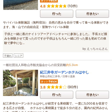
ネット予約OK
(10件)
4.8
行った
行きたい
サバイバル体験施設（無料宿泊） 自然の恵みを自分で獲って食べる体験ができ
ます。海・山での自給自足・冒険サバイバル体験
子供と一緒に夜のナイトツアーアドベンチャーに参加しました。 手長エビ掴
みを体験させて貰ったのですが子供はもちろん一緒に行った親も初めての体
験で夢中にな...
by えっちゃんさん
子連れ
シニア
一般社団法人和歌山市観光協会からの目安距離
約5.3km
紀三井寺ガーデンホテルはやし
和歌山市紀三井寺／日帰り温泉
ネット予約OK
(90件)
3.8
行った
行きたい
紀三井寺ガーデンホテルはやしが経営する果樹園で、一度に5,000名を収容で
きる広さが自慢。 ホテルから果樹園まで徒歩５分の近さ。園内の紀州みかん