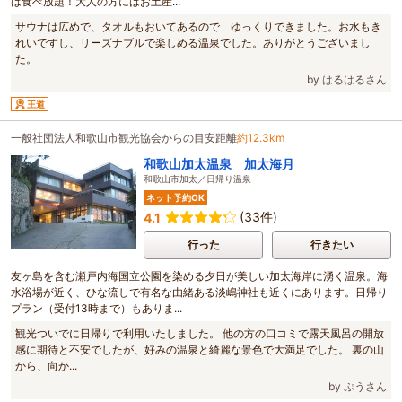
は食べ放題！大人の方にはお土産...
サウナは広めで、タオルもおいてあるので ゆっくりできました。お水もき
れいですし、リーズナブルで楽しめる温泉でした。ありがとうございまし
た。
by はるはるさん
王道
一般社団法人和歌山市観光協会からの目安距離
約12.3km
和歌山加太温泉 加太海月
和歌山市加太／日帰り温泉
ネット予約OK
(33件)
4.1
行った
行きたい
友ヶ島を含む瀬戸内海国立公園を染める夕日が美しい加太海岸に湧く温泉。海
水浴場が近く、ひな流しで有名な由緒ある淡嶋神社も近くにあります。日帰り
プラン（受付13時まで）もありま...
観光ついでに日帰りで利用いたしました。 他の方の口コミで露天風呂の開放
感に期待と不安でしたが、好みの温泉と綺麗な景色で大満足でした。 裏の山
から、向か...
by ぷうさん