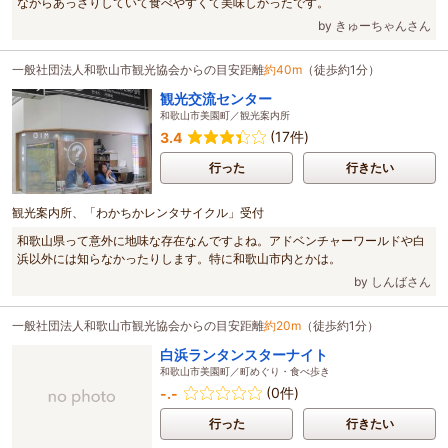
ながらあっさりしていて食べやすくて美味しかったです。
by きゅーちゃんさん
一般社団法人和歌山市観光協会からの目安距離
約40m
（徒歩約1分）
観光交流センター
和歌山市美園町／観光案内所
(17件)
3.4
行った
行きたい
観光案内所、「わかちかレンタサイクル」受付
和歌山県って意外に地味な存在なんですよね。アドベンチャーワールドや白
浜以外には知らなかったりします。特に和歌山市内とかは。
by しんばさん
一般社団法人和歌山市観光協会からの目安距離
約20m
（徒歩約1分）
白浜ランタンスターナイト
和歌山市美園町／町めぐり・食べ歩き
(0件)
-.-
行った
行きたい