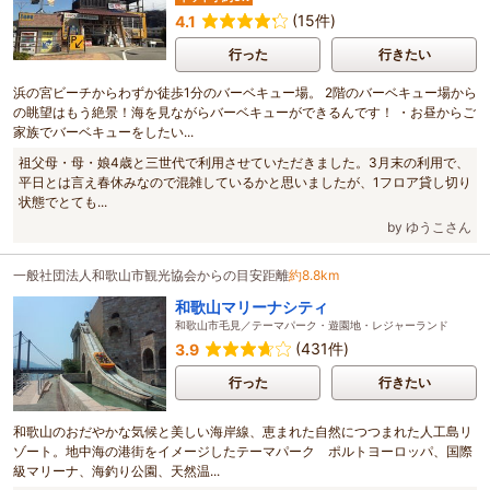
(15件)
4.1
行った
行きたい
浜の宮ビーチからわずか徒歩1分のバーベキュー場。 2階のバーベキュー場から
の眺望はもう絶景！海を見ながらバーベキューができるんです！ ・お昼からご
家族でバーベキューをしたい...
祖父母・母・娘4歳と三世代で利用させていただきました。3月末の利用で、
平日とは言え春休みなので混雑しているかと思いましたが、1フロア貸し切り
状態でとても...
by ゆうこさん
一般社団法人和歌山市観光協会からの目安距離
約8.8km
和歌山マリーナシティ
和歌山市毛見／テーマパーク・遊園地・レジャーランド
(431件)
3.9
行った
行きたい
和歌山のおだやかな気候と美しい海岸線、恵まれた自然につつまれた人工島リ
ゾート。地中海の港街をイメージしたテーマパーク ポルトヨーロッパ、国際
級マリーナ、海釣り公園、天然温...