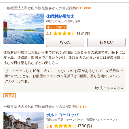
一般社団法人和歌山市観光協会からの目安距離
約12.8km
休暇村紀州加太
和歌山市深山／日帰り温泉
ネット予約OK
(131件)
4.1
行った
行きたい
休暇村紀州加太は大阪から車で約90分の場所にある高台の施設です。眼下には
友ヶ島、淡路島、四国までご覧いただけ、365日天気が良い日には紀淡海峡に
沈む夕日は息を呑むほどの美しさ...
リニューアルして10年、近くにこんなにいいお宿があるなんて！女子目線で
気づいたことを。お部屋のウェルカム茶菓子が3種類、座り心地のいいシン
グルチェア2個、...
by えっちゃんさん
王道
一般社団法人和歌山市観光協会からの目安距離
約8.8km
ポルトヨーロッパ
和歌山市毛見／テーマパーク・遊園地・レジャーランド
(730件)
3.8