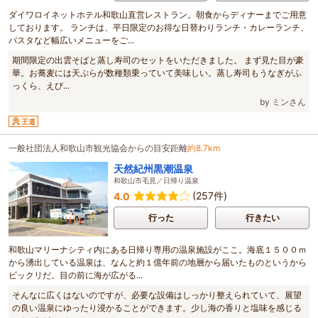
ダイワロイネットホテル和歌山直営レストラン。朝食からディナーまでご用意
しております。 ランチは、平日限定のお得な日替わりランチ・カレーランチ、
パスタなど幅広いメニューをご...
期間限定の出雲そばと蒸し寿司のセットをいただきました。 まず見た目が豪
華。お蕎麦には天ぷらが数種類乗っていて美味しい。蒸し寿司もうなぎがふ
っくら、えび...
by ミンさん
王道
一般社団法人和歌山市観光協会からの目安距離
約8.7km
天然紀州黒潮温泉
和歌山市毛見／日帰り温泉
(257件)
4.0
行った
行きたい
和歌山マリーナシティ内にある日帰り専用の温泉施設がここ。海底１５００ｍ
から湧出している温泉は、なんと約１億年前の地層から届いたものというから
ビックリだ。目の前に海が広がる...
そんなに広くはないのですが、必要な設備はしっかり整えられていて、展望
の良い温泉にゆったり浸かることができます。少し海の香りと塩味を感じる