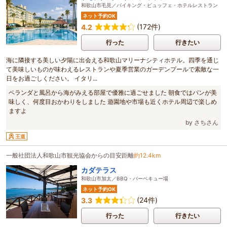
和歌山市毛見／バイキング・ビュッフェ・ホテルレストラン
ネット予約OK
(172件)
4.2
行った
行きたい
海に隣接する美しい夕陽に出会える和歌山マリーナシティホテル。四季を通じ
て美味しいものが味わえるレストランや夏季営業のガーデンプールで素敵な一
日をお過ごしください。 イタリ...
ベランダと風呂から海がみえる部屋で優雅に過ごせました 朝食ではパンが美
味しく、何度目おかわりをしました 遊園地や市場も近くホテル周辺で楽しめ
ますよ
by さちさん
王道
一般社団法人和歌山市観光協会からの目安距離
約12.4km
カダテラス
和歌山市加太／BBQ・バーベキュー場
ネット予約OK
(24件)
3.3
行った
行きたい