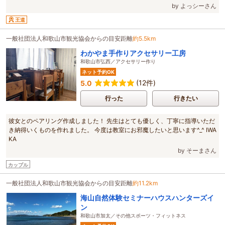
by よっシーさん
王道
一般社団法人和歌山市観光協会からの目安距離
約5.5km
わかやま手作りアクセサリー工房
和歌山市弘西／アクセサリー作り
ネット予約OK
(12件)
5.0
行った
行きたい
彼女とのペアリング作成しました！ 先生はとても優しく、丁寧に指導いただ
き納得いくものを作れました。 今度は教室にお邪魔したいと思います^_^ IWA
KA
by そーまさん
カップル
一般社団法人和歌山市観光協会からの目安距離
約11.2km
海山自然体験セミナーハウスハンターズイ
ン
和歌山市加太／その他スポーツ・フィットネス