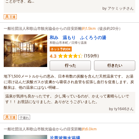
ことができ、ぬ...
by アケミッチさん
王道
一般社団法人和歌山市観光協会からの目安距離
約1.5km
（徒歩約20分）
和み 温もり ふくろうの湯
和歌山市本町／日帰り温泉
ネット予約OK
(159件)
4.3
行った
行きたい
地下1,500メートルからの恵み、日本有数の炭酸を含んだ天然温泉です。 お湯
に溶け込んだ炭酸ガスが皮膚から吸収され血管を拡張し血行を促進します。炭
酸泉は、他の温泉にはない明確...
温泉が気持ち良かったです。 少し濁っているのが、かえって素晴らしいで
す！！ お世話になりました、ありがとうございました。
by ty1646さん
王道
子連れ
一般社団法人和歌山市観光協会からの目安距離
約6.0km
片男波海水浴場