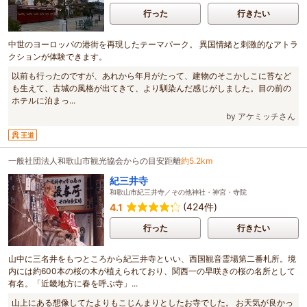
行った
行きたい
中世のヨーロッパの港街を再現したテーマパーク。 異国情緒と刺激的なアトラ
クションが体験できます。
以前も行ったのですが、あれから年月がたって、建物のそこかしこに苔など
も生えて、古城の風格が出てきて、より馴染んだ感じがしました。目の前の
ホテルに泊まっ...
by アケミッチさん
王道
一般社団法人和歌山市観光協会からの目安距離
約5.2km
紀三井寺
和歌山市紀三井寺／その他神社・神宮・寺院
(424件)
4.1
行った
行きたい
山中に三名井をもつところから紀三井寺といい、西国観音霊場第二番札所。境
内には約600本の桜の木が植えられており、関西一の早咲きの桜の名所として
有名。「近畿地方に春を呼ぶ寺」...
山上にある想像してたよりもこじんまりとしたお寺でした。 お天気が良かっ