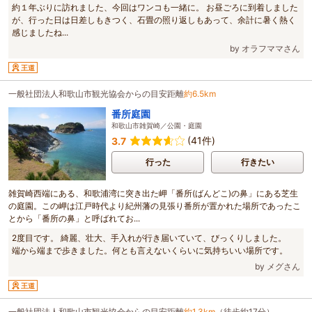
約１年ぶりに訪れました、今回はワンコも一緒に。 お昼ごろに到着しました
が、行った日は日差しもきつく、石畳の照り返しもあって、余計に暑く熱く
感じましたね...
by オラフママさん
王道
一般社団法人和歌山市観光協会からの目安距離
約6.5km
番所庭園
和歌山市雑賀崎／公園・庭園
(41件)
3.7
行った
行きたい
雑賀崎西端にある、和歌浦湾に突き出た岬「番所(ばんどこ)の鼻」にある芝生
の庭園。この岬は江戸時代より紀州藩の見張り番所が置かれた場所であったこ
とから「番所の鼻」と呼ばれてお...
2度目です。 綺麗、壮大、手入れが行き届いていて、びっくりしました。
端から端まで歩きました。何とも言えないくらいに気持ちいい場所です。
by メグさん
王道
一般社団法人和歌山市観光協会からの目安距離
約1.3km
（徒歩約17分）