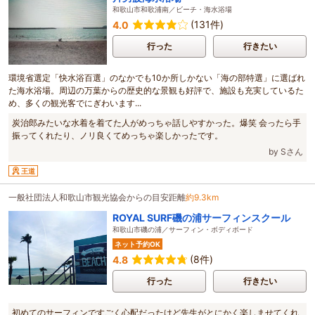
和歌山市和歌浦南／ビーチ・海水浴場
(131件)
4.0
行った
行きたい
環境省選定「快水浴百選」のなかでも10か所しかない「海の部特選」に選ばれ
た海水浴場。周辺の万葉からの歴史的な景観も好評で、施設も充実しているた
め、多くの観光客でにぎわいます...
炭治郎みたいな水着を着てた人がめっちゃ話しやすかった。爆笑 会ったら手
振ってくれたり、ノリ良くてめっちゃ楽しかったです。
by Sさん
王道
一般社団法人和歌山市観光協会からの目安距離
約9.3km
ROYAL SURF磯の浦サーフィンスクール
和歌山市磯の浦／サーフィン・ボディボード
ネット予約OK
(8件)
4.8
行った
行きたい
初めてのサーフィンですごく心配だったけど先生がとにかく楽しませてくれ