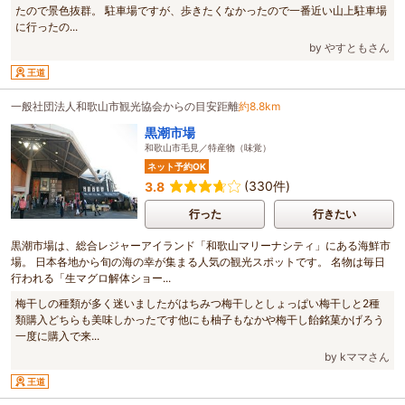
たので景色抜群。 駐車場ですが、歩きたくなかったので一番近い山上駐車場
に行ったの...
by やすともさん
王道
一般社団法人和歌山市観光協会からの目安距離
約8.8km
黒潮市場
和歌山市毛見／特産物（味覚）
ネット予約OK
(330件)
3.8
行った
行きたい
黒潮市場は、総合レジャーアイランド「和歌山マリーナシティ」にある海鮮市
場。 日本各地から旬の海の幸が集まる人気の観光スポットです。 名物は毎日
行われる「生マグロ解体ショー...
梅干しの種類が多く迷いましたがはちみつ梅干しとしょっぱい梅干しと2種
類購入どちらも美味しかったです他にも柚子もなかや梅干し飴銘菓かげろう
一度に購入で来...
by kママさん
王道