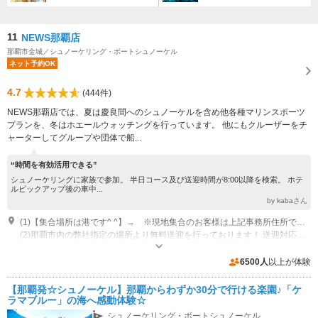
11
NEWS那覇店
那覇市金城／シュノーケリング・ボートシュノーケル
ネット予約OK
4.7
(444件)
NEWS那覇店では、夏は慶良間へのシュノーケルを含め他各種マリンスポーツ
プランを、冬はホエールウォッチングを行っています。 他にもクルーザーをチ
ャーターしてグループや団体で船...
“時間を有効活用できる”
シュノーケリングに家族で参加。 半日コース及び送迎時間が8:00以降を検索。 ホテ
ルピックアップ後の車中...
by kabaさん
(1)【集合場所は港です^ ^】→ ※現地集合のお客様は上記事務所住所ではなく港へお越しくださいね♪ 出港場所の『三重城港（みえぐすくこう）』は那覇空港からタクシーで約10分
(2)那覇市内の弊社指定の場所より無料送迎を行っております！ 送迎対応ができない地域もありますので、 お電話でお問い合わせください
営業時間：8:00～19:00（年中無休）
近隣駐車場あり（有料）100台 出航する三重城港には500円/1日で駐車可能です
6500人
以上が体験
【那覇発☆シュノーケル】那覇からわずか30分で行ける楽園♪「ケ
ラマブルー」の海へ感動体験☆
シュノーケリング・ボートシュノーケル