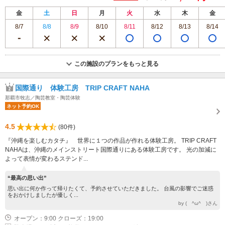
金
土
日
月
火
水
木
金
8/7
8/8
8/9
8/10
8/11
8/12
8/13
8/14
この施設のプランをもっと見る
国際通り 体験工房 TRIP CRAFT NAHA
那覇市牧志／陶芸教室・陶芸体験
ネット予約OK
4.5
(80件)
『沖縄を楽しむカタチ』 世界に１つの作品が作れる体験工房。 TRIP CRAFT
NAHAは、沖縄のメインストリート国際通りにある体験工房です。 光の加減に
よって表情が変わるステンド...
“最高の思い出”
思い出に何か作って帰りたくて、予約させていただきました。 台風の影響でご迷惑
をおかけしましたが優しく...
by ( ^ω^ )さん
オープン：9:00 クローズ：19:00