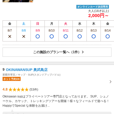
オンラインカード決済専用
大人(18才以上)
2,000円～
金
土
日
月
火
水
木
金
8/7
8/8
8/9
8/10
8/11
8/12
8/13
8/14
この施設のプラン一覧へ（1件）
9
OKINAWANSUP 奥武島店
那覇市寄宮／サップ・SUP(スタンドアップパドル)
ネット予約OK
4.8
(53件)
Okinawan supはプライベートツアー専門店となっております。 SUP、シュノ
ーケル、カヤック、トレッキングツアーを開催！様々なフィールドで遊べる！
HappyでSpecial な体験をお届け...