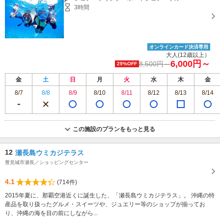
3時間
オンラインカード決済専用
大人(12歳以上）
6,000円～
8,500円～
29%OFF
金
土
日
月
火
水
木
金
8/7
8/8
8/9
8/10
8/11
8/12
8/13
8/14
この施設のプランをもっと見る
12
瀬長島ウミカジテラス
豊見城市瀬長／ショッピングセンター
4.1
(714件)
2015年夏に、那覇空港近くに誕生した、「瀬長島ウミカジテラス」。 沖縄の特
産品を取り扱ったグルメ・スイーツや、ジュエリー等のショップが揃ってお
り、沖縄の海を目の前にしながら...