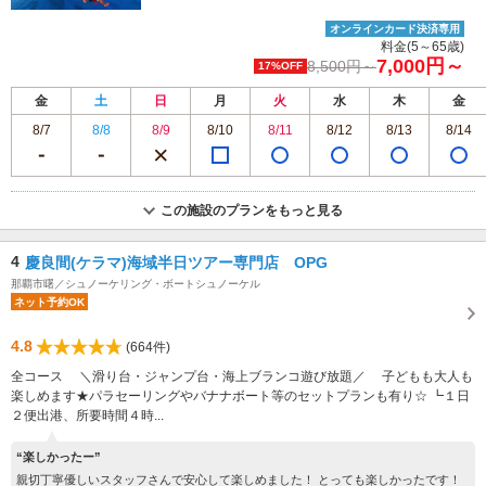
オンラインカード決済専用
料金(5～65歳)
7,000円～
8,500円～
17%OFF
金
土
日
月
火
水
木
金
8/7
8/8
8/9
8/10
8/11
8/12
8/13
8/14
この施設のプランをもっと見る
4
慶良間(ケラマ)海域半日ツアー専門店 OPG
那覇市曙／シュノーケリング・ボートシュノーケル
ネット予約OK
4.8
(664件)
全コース ＼滑り台・ジャンプ台・海上ブランコ遊び放題／ 子どもも大人も
楽しめます★パラセーリングやバナナボート等のセットプランも有り☆ ┗１日
２便出港、所要時間４時...
“楽しかったー”
親切丁寧優しいスタッフさんで安心して楽しめました！ とっても楽しかったです！