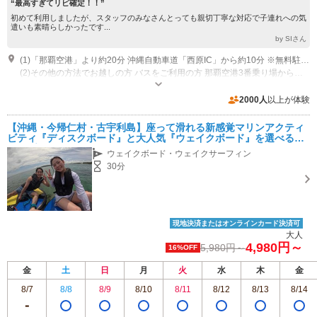
“最高すぎてリピ確定！！”
初めて利用しましたが、スタッフのみなさんとっても親切丁寧な対応で子連れへの気
遣いも素晴らしかったです...
by SIさん
(1)「那覇空港」より約20分 沖縄自動車道「西原IC」から約10分 ※無料駐車場がございます。 宜野湾マリンパーク(ぎのわんマリンパーク) カーナビ、googleMapで検索できます。 宜野湾マリンパーク無料駐車場にご来店下さい。 スタッフが現地でお待ちしております。
(2)その他の方法でお越しの方 バスをご利用の方 那覇空港3番乗り場から琉球バス99番・26番「コンベンションセンター前」から徒歩約10分程度です。
営業時間：9：00～17：00
専用駐車場あり（無料）50台 無料駐車場 宜野湾マリンパーク(ぎのわんマリンパーク) カーナビ、googleMapで検索できます。 宜野湾マリンパーク無料駐車場にご来店下さい。 スタッフが現地でお待ちしております。
2000人
以上が体験
【沖縄・今帰仁村・古宇利島】座って滑れる新感覚マリンアクティ
ビティ『ディスクボード』と大人気『ウェイクボード』を選べる大
人気プラン
ウェイクボード・ウェイクサーフィン
30分
現地決済またはオンラインカード決済可
大人
4,980円～
5,980円～
16%OFF
金
土
日
月
火
水
木
金
8/7
8/8
8/9
8/10
8/11
8/12
8/13
8/14