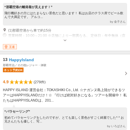
“那覇空港の離発着が見えます！”
飛行機好きの方にはたまらない景色だと思います！ 私はお店のテラス席でビール飲
んで大満足です。 アルコ...
by 金子さん
(1)那覇空港から車で約15分
営業時間：10:00～21:00 ※店舗により一部異なる。 定休日：年中無休（店
舗により異なる）
王道
13
HappyIsland
那覇市泊／その他レジャー・体験
ネット予約OK
4.9
(279件)
HAPPY ISLAND 運営会社：TOKASHIKI Co., Ltd. ☆ナガンヌ島上陸ができるツ
アーはHAPPYISLANDだけ！☆ 『行けば絶対好きになる』ツアーを開催中！ 私
たちはHAPPYISLANDは、201...
“パラセーリング”
初めてパラセーリングをしたのですが、とても楽しく景色がすごく綺麗でした^ ^ お
兄さんたちも優しく、写...
by いろぱさん