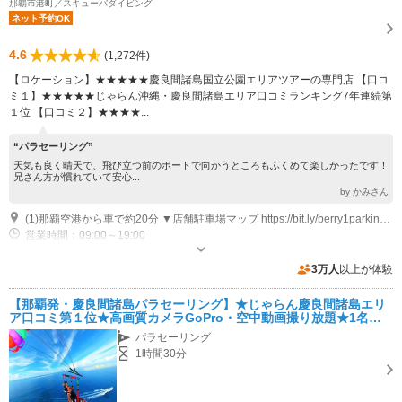
那覇市港町／スキューバダイビング
ネット予約OK
4.6
(1,272件)
【ロケーション】★★★★★慶良間諸島国立公園エリアツアーの専門店 【口コ
ミ１】★★★★★じゃらん沖縄・慶良間諸島エリア口コミランキング7年連続第
１位 【口コミ２】★★★★...
“パラセーリング”
天気も良く晴天で、飛び立つ前のボートで向かうところもふくめて楽しかったです！
兄さん方が慣れていて安心...
by かみさん
(1)那覇空港から車で約20分 ▼店舗駐車場マップ https://bit.ly/berry1parkingmap
営業時間：09:00～19:00
専用駐車場あり（無料）60台
3万人
以上が体験
【那覇発・慶良間諸島パラセーリング】★じゃらん慶良間諸島エリ
ア口コミ第１位★高画質カメラGoPro・空中動画撮り放題★1名参
加でも100％開催のお一人様大歓迎体制★送迎・レインコート・バ
パラセーリング
スタオル無料★
1時間30分