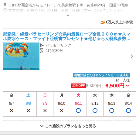
(1)(1)那覇空港からモノレールで美栄橋駅下車、徒歩約20分 国道58号線を北（名護）向け、泊交差点左折、約200ｍ先右手にショップあり （２）沖縄自動車道：那覇ICから 車（一般道）で約30分 県道82号線「金城ダム」方面約15分⇒県道29号線「泊交差点・国道58号線」方面約15分⇒「泊交差点」直進約1分、右手にショップあり 近隣駐車場「とまりん駐車場（アネックス）」「那覇市営地下駐車場」：連休中、夏休みは大変混み合いますので、早めの駐車をお勧めします。
営業時間：8:00~17:00 定休日：日曜、祝日(ツアーは行っております)
近隣駐車場あり（有料）200台
1万人
以上が体験
那覇発｜絶景パラセーリング☆県内最長ロープ全長２００ｍ★スマ
ホ防水ケース・フライト証明書プレゼント★他じゃらん特典多数有
り
パラセーリング
1時間30分
現地決済またはオンラインカード決済可
お一人様
6,500円～
8,500円～
23%OFF
金
土
日
月
火
水
木
金
8/7
8/8
8/9
8/10
8/11
8/12
8/13
8/14
この施設のプランをもっと見る