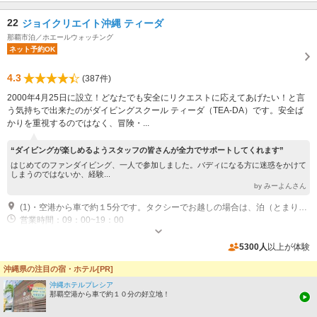
22
ジョイクリエイト沖縄 ティーダ
那覇市泊／ホエールウォッチング
ネット予約OK
4.3
(387件)
2000年4月25日に設立！どなたでも安全にリクエストに応えてあげたい！と言
う気持ちで出来たのがダイビングスクール ティーダ（TEA-DA）です。安全ば
かりを重視するのではなく、冒険・...
“ダイビングが楽しめるようスタッフの皆さんが全力でサポートしてくれます”
はじめてのファンダイビング、一人で参加しました。バディになる方に迷惑をかけて
しまうのではないか、経験...
by みーよんさん
(1)・空港から車で約１5分です。タクシーでお越しの場合は、泊（とまり）小学校までとお申しください。 ・ゆいレール「美栄橋駅」から徒歩15分空港からモノレールに乗車、約20分で旭橋駅に着きます。 ゆいレールの情報は⇒こちら ・国際通りから車で5分です。ショップ付近にはコンビニ、銀行、郵便局などもあり便利です。 ・送迎につきましては那覇市内であればどこまでもお迎えにお伺い致します。
営業時間：09：00~19：00
専用駐車場あり（無料）2台
5300人
以上が体験
沖縄県の注目の宿・ホテル[PR]
【那覇発⇒慶良間諸島】座間味・渡嘉敷・阿嘉島など慶良間ボート
シュノーケリング・子供料金あり・1月１２日~3月ホエールウォッ
沖縄ホテルプレシア
チング付【タオル無料・酔い止め薬・水中記念写真無料】
那覇空港から車で約１０分の好立地！
シュノーケリング・ボートシュノーケル
7時間