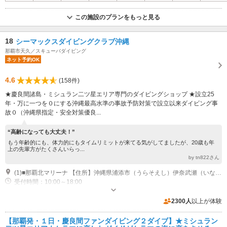
この施設のプランをもっと見る
18
シーマックスダイビングクラブ沖縄
那覇市天久／スキューバダイビング
ネット予約OK
4.6
(158件)
★慶良間諸島・ミシュラン二ツ星エリア専門のダイビングショップ ★設立25
年・万に一つを０にする沖縄最高水準の事故予防対策で設立以来ダイビング事
故０（沖縄県指定・安全対策優良...
“高齢になっても大丈夫！”
もう年齢的にも、体力的にもタイムリミットが来てる気がしてましたが、20歳も年
上の先輩方がたくさんいらっ...
by tn822さん
(1)■那覇北マリーナ 【住所】沖縄県浦添市（うらそえし）伊奈武瀬（いなんせ）1-3-5 【駐車場】無料
受付時間：10:00～18:00
専用駐車場あり（無料）20台
2300人
以上が体験
【那覇発・１日・慶良間ファンダイビング２ダイブ】★ミシュラン