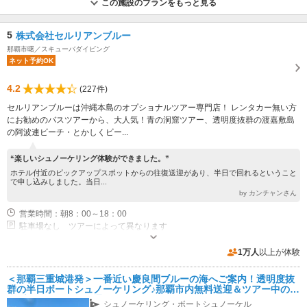
この施設のプランをもっと見る
5
株式会社セルリアンブルー
那覇市曙／スキューバダイビング
ネット予約OK
4.2
(227件)
セルリアンブルーは沖縄本島のオプショナルツアー専門店！ レンタカー無い方
にお勧めのバスツアーから、大人気！青の洞窟ツアー、透明度抜群の渡嘉敷島
の阿波連ビーチ・とかしくビー...
“楽しいシュノーケリング体験ができました。”
ホテル付近のピックアップスポットからの往復送迎があり、半日で回れるということ
で申し込みしました。当日...
by カンチャンさん
営業時間：朝8：00～18：00
駐車場なし ツアーによって異なります
1万人
以上が体験
＜那覇三重城港発＞一番近い慶良間ブルーの海へご案内！透明度抜
群の半日ボートシュノーケリング♪那覇市内無料送迎＆ツアー中の写
真プレゼント！国際通りから約15分！
シュノーケリング・ボートシュノーケル