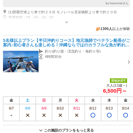
by kazoomixさん
(1)那覇空港より車で約２０分 モノレール見栄橋駅より車で約１０分
営業時間：09：00～18：00
1300人
以上が体験
5名様以上プラン【半日沖釣りコース】地元漁師でベテラン船長がご
案内♪初心者さんも楽しめる！沖縄ならではのカラフルな魚が釣れま
すよ！
釣り(釣り堀・渓流釣り・海釣り等)
4時間30分
現地決済可
大人(13歳～)
6,500円～
金
土
日
月
火
水
木
金
8/7
8/8
8/9
8/10
8/11
8/12
8/13
8/14
この施設のプランをもっと見る