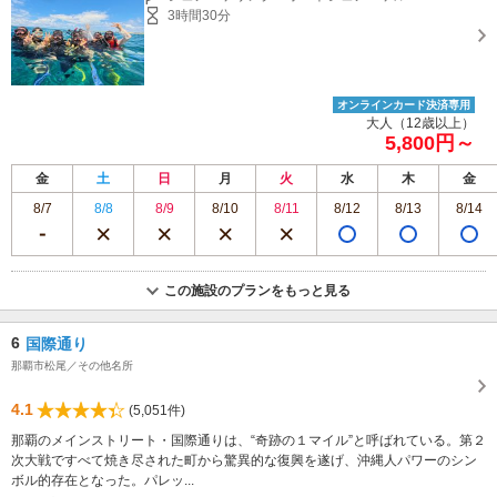
3時間30分
オンラインカード決済専用
大人（12歳以上）
5,800円～
金
土
日
月
火
水
木
金
8/7
8/8
8/9
8/10
8/11
8/12
8/13
8/14
この施設のプランをもっと見る
6
国際通り
那覇市松尾／その他名所
4.1
(5,051件)
那覇のメインストリート・国際通りは、“奇跡の１マイル”と呼ばれている。第２
次大戦ですべて焼き尽された町から驚異的な復興を遂げ、沖縄人パワーのシン
ボル的存在となった。パレッ...