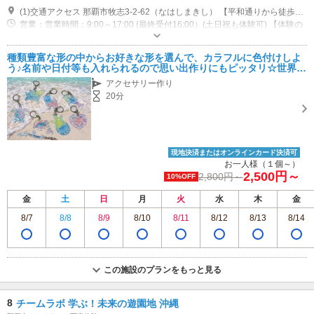
(1)交通アクセス 那覇市牧志3-2-62（なはしまきし） 【平和通りから徒歩1分】左側ライトブルーの店内が目印】STARLAND看板 (1)那覇空港まで車で30分 (2)平和通り添いでわかりやすい徒歩1分！ ライトブルーの店内が目印 (3)ゆいレール牧志駅から徒歩約8分 (4)DFSから車で約8分
営業：営業時間：9:00～17:00 (最終受付16:00）(土日祝も体験可) 【体験の
受付時間はだいたいの目安です】 早くなる時も30分程度の遅れも、連絡な
くそのまま向かってOK 到着次第、体験スタート！ 【最終受付】 ●色塗り
近隣駐車場あり（有料）80台 近隣の施設てんぶす那覇地下駐車場【てんぶす那覇から徒歩2分】
種類豊富な形の中からお好きな形を選んで、カラフルに色付けしよ
体験 →16時最終受付
う♪名前や日付等も入れられるので思い出作りにもピッタリ☆世界で
一つだけのオリジナルレジンキーホルダー作り♪
アクセサリー作り
20分
現地決済またはオンラインカード決済可
お一人様（１個～）
2,500円～
2,800円～
10%OFF
金
土
日
月
火
水
木
金
8/7
8/8
8/9
8/10
8/11
8/12
8/13
8/14
この施設のプランをもっと見る
8
チームラボ 学ぶ！未来の遊園地 沖縄