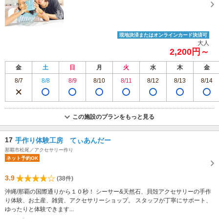
現地決済またはオンラインカード決済可
大人
2,200円～
金
土
日
月
火
水
木
金
8/7
8/8
8/9
8/10
8/11
8/12
8/13
8/14
この施設のプランをもっと見る
17
手作り体験工房 てぃあんだー
那覇市松尾／アクセサリー作り
ネット予約OK
3.9
(38件)
沖縄/那覇の国際通りから１０秒！ シーサー&天然石、貝殻アクセサリーの手作
り体験、お土産、雑貨、アクセサリーショップ。 スタッフが丁寧にサポート、
ゆったりと体験できます...