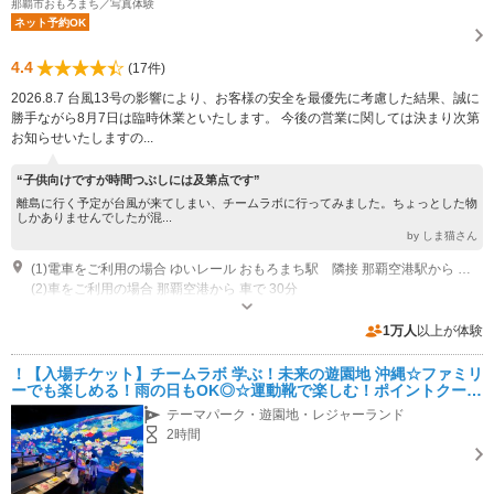
那覇市おもろまち／写真体験
ネット予約OK
4.4
(17件)
2026.8.7 台風13号の影響により、お客様の安全を最優先に考慮した結果、誠に
勝手ながら8月7日は臨時休業といたします。 今後の営業に関しては決まり次第
お知らせいたしますの...
“子供向けですが時間つぶしには及第点です”
離島に行く予定が台風が来てしまい、チームラボに行ってみました。ちょっとした物
しかありませんでしたが混...
by しま猫さん
(1)電車をご利用の場合 ゆいレール おもろまち駅 隣接 那覇空港駅から ゆいレールで19分
(2)車をご利用の場合 那覇空港から 車で 30分
営業時間：10:00～20:00 (最終入館：19:00) 定休日：毎月第三木曜日
※DFS 沖縄 那覇店 営業時間：10:00～20:00 年中無休
1万人
以上が体験
専用駐車場あり（有料）260台 300円 / 1時間 当施設をご利用のお客様には120分無料券を入場時にお渡ししていますので、スタッフにお尋ねください。
！【入場チケット】チームラボ 学ぶ！未来の遊園地 沖縄☆ファミリ
ーでも楽しめる！雨の日もOK◎☆運動靴で楽しむ！ポイントクーポ
ンでお得
テーマパーク・遊園地・レジャーランド
2時間