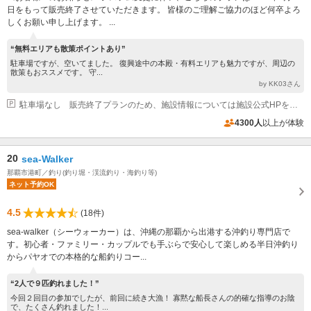
日をもって販売終了させていただきます。 皆様のご理解ご協力のほど何卒よろ
しくお願い申し上げます。 ...
“無料エリアも散策ポイントあり”
駐車場ですが、空いてました。 復興途中の本殿・有料エリアも魅力ですが、周辺の
散策もおススメです。 守...
by KK03さん
駐車場なし 販売終了プランのため、施設情報については施設公式HPをご参照ください。
4300人
以上が体験
20
sea-Walker
那覇市港町／釣り(釣り堀・渓流釣り・海釣り等)
ネット予約OK
4.5
(18件)
sea-walker（シーウォーカー）は、沖縄の那覇から出港する沖釣り専門店で
す。初心者・ファミリー・カップルでも手ぶらで安心して楽しめる半日沖釣り
からパヤオでの本格的な船釣りコー...
“2人で９匹釣れました！”
今回２回目の参加でしたが、前回に続き大漁！ 寡黙な船長さんの的確な指導のお陰
で、たくさん釣れました！...