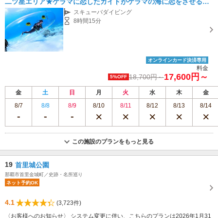
二ツ星エリア★ケラマに恋したガイドがケラマの海に恋をさせるツ
アー★沖縄最高水準の事故予防対策店★器材フルセット＆あったか
スキューバダイビング
ランチ＋スープ無料★
8時間15分
オンラインカード決済専用
料金
17,600円～
18,700円～
5%OFF
金
土
日
月
火
水
木
金
8/7
8/8
8/9
8/10
8/11
8/12
8/13
8/14
この施設のプランをもっと見る
19
首里城公園
那覇市首里金城町／史跡・名所巡り
ネット予約OK
4.1
(3,723件)
〈お客様へのお知らせ〉 システム変更に伴い、こちらのプランは2026年1月31