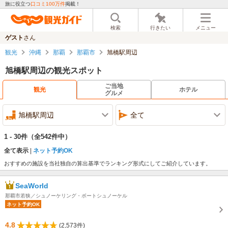
旅に役立つ
口コミ100万件
掲載！
検索
行きたい
メニュー
ゲスト
さん
観光
沖縄
那覇
那覇市
旭橋駅周辺
旭橋駅周辺の観光スポット
ご当地
観光
ホテル
グルメ
旭橋駅周辺
全て
1 - 30件
（全542件中）
全て表示
ネット予約OK
おすすめの施設を当社独自の算出基準でランキング形式にしてご紹介しています。
SeaWorld
那覇市若狭／シュノーケリング・ボートシュノーケル
ネット予約OK
4.8
(2,573件)