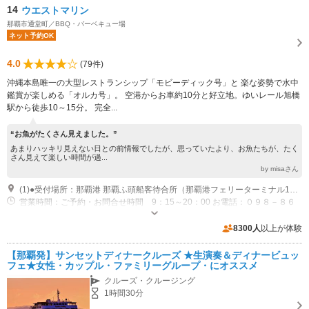
14
ウエストマリン
那覇市通堂町／BBQ・バーベキュー場
ネット予約OK
4.0
(79件)
沖縄本島唯一の大型レストランシップ「モビーディック号」と 楽な姿勢で水中
鑑賞が楽しめる「オルカ号」。 空港からお車約10分と好立地。ゆいレール旭橋
駅から徒歩10～15分。 完全...
“お魚がたくさん見えました。”
あまりハッキリ見えない日との前情報でしたが、思っていたより、お魚たちが、たく
さん見えて楽しい時間が過...
by misaさん
(1)●受付場所：那覇港 那覇ふ頭船客待合所（那覇港フェリーターミナル1階）。 ●空港からお車にて約10分。ゆいレール旭橋駅から徒歩10分～15分。
営業時間：ご予約・お問合せ時間 9：15～20：00 お電話：０９８－８６
６－０４８９
近隣駐車場あり（有料）30台
8300人
以上が体験
【那覇発】サンセットディナークルーズ ★生演奏＆ディナービュッ
フェ★女性・カップル・ファミリーグループ・にオススメ
クルーズ・クルージング
1時間30分