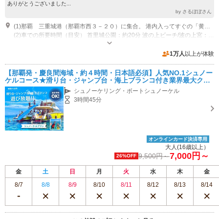
ありがとうございました...
by さるぼぼさん
(1)那覇 三重城港（那覇市西３－２０）に集合。 港内入ってすぐの「黄色のノボリ」が目印。 レンタカーでお越しの方は終日５００円で駐車場があります。
(2)車での所要時間（目安） 首里城公園：約20分 波の上ビーチ/波の上宮：約7分 瀬長島ウミカジテラス：約25分離島 とまりん（泊ふ頭）約10分 那覇空港：約10分 国際通り（牧志駅）：約20分 国際通り（県庁前駅）：約10分 壺屋やちむん通り：約20分
受付時間：9：００～19：００ メールは２４時間
専用駐車場あり（有料）500台 終日７００円
1万人
以上が体験
【那覇発・慶良間海域・約４時間・日本語必須】人気NO.1シュノー
ケルコース★滑り台・ジャンプ台・海上ブランコ付き業界最大クル
ーザー【ファミリー、カップル】首里城、国際通りから車で約３０
シュノーケリング・ボートシュノーケル
分の港集合
3時間45分
オンラインカード決済専用
大人(16歳以上）
7,000円～
9,500円～
26%OFF
金
土
日
月
火
水
木
金
8/7
8/8
8/9
8/10
8/11
8/12
8/13
8/14