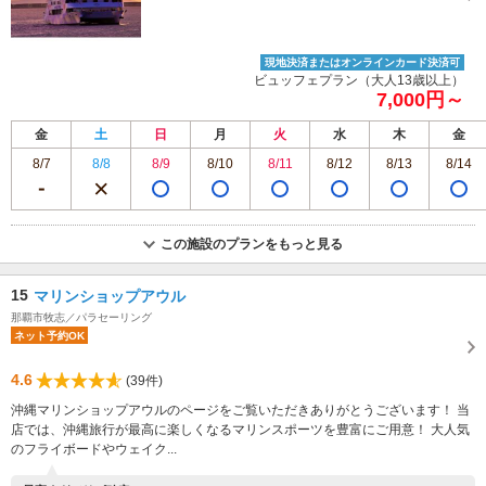
現地決済またはオンラインカード決済可
ビュッフェプラン（大人13歳以上）
7,000円～
金
土
日
月
火
水
木
金
8/7
8/8
8/9
8/10
8/11
8/12
8/13
8/14
この施設のプランをもっと見る
15
マリンショップアウル
那覇市牧志／パラセーリング
ネット予約OK
4.6
(39件)
沖縄マリンショップアウルのページをご覧いただきありがとうございます！ 当
店では、沖縄旅行が最高に楽しくなるマリンスポーツを豊富にご用意！ 大人気
のフライボードやウェイク...