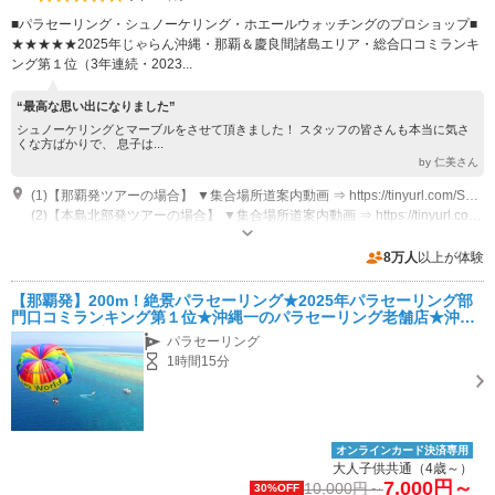
■パラセーリング・シュノーケリング・ホエールウォッチングのプロショップ■
★★★★★2025年じゃらん沖縄・那覇＆慶良間諸島エリア・総合口コミランキ
ング第１位（3年連続・2023...
“最高な思い出になりました”
シュノーケリングとマーブルをさせて頂きました！ スタッフの皆さんも本当に気さ
くな方ばかりで、 息子は...
by 仁美さん
(1)【那覇発ツアーの場合】 ▼集合場所道案内動画 ⇒ https://tinyurl.com/SWmapC ※駐車料金：1日￥500
(2)【本島北部発ツアーの場合】 ▼集合場所道案内動画 ⇒ https://tinyurl.com/SWmapH ※駐車場：有料(1時間100円)
営業時間：8:00～17:00 休業日：年中無休
専用駐車場あり（有料）300台 プラン毎に異なるため各プラン詳細要確認
8万人
以上が体験
【那覇発】200m！絶景パラセーリング★2025年パラセーリング部
門口コミランキング第１位★沖縄一のパラセーリング老舗店★沖縄
最長のロープ200m★4KカメラGoPro撮影★
パラセーリング
1時間15分
オンラインカード決済専用
大人子供共通（4歳～）
7,000円～
10,000円～
30%OFF