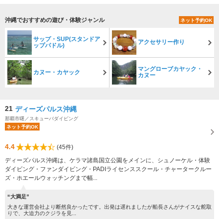
沖縄でおすすめの遊び・体験ジャンル
ネット予約OK
サップ・SUP(スタンドア
アクセサリー作り
ップパドル)
マングローブカヤック・
カヌー・カヤック
カヌー
21
ディーズパルス沖縄
那覇市曙／スキューバダイビング
ネット予約OK
4.4
(45件)
ディーズパルス沖縄は、ケラマ諸島国立公園をメインに、シュノーケル・体験
ダイビング・ファンダイビング・PADIライセンススクール・チャータークルー
ズ・ホエールウォッチングまで幅...
“大満足”
大きな運営会社より断然良かったです。出発は遅れましたが船長さんがナイスな舵取
りで、大迫力のクジラを見...