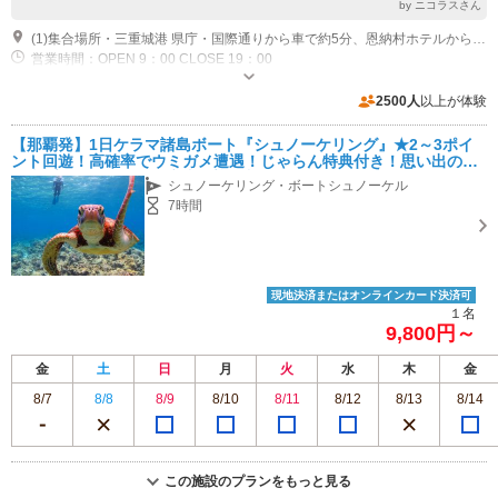
by ニコラスさん
(1)集合場所・三重城港 県庁・国際通りから車で約5分、恩納村ホテルから車で約50～60分です。 三重城港は地図に掲載されてない場合がありますので、港の入口にある「那覇ビーチサイドホテル」 または「那覇少年鑑別所」を目印にお越しください。（あくまでも目印です。。。） 那覇ビーチサイドホテルを通過して、直進してください。 突き当りが港の入り口になります。駐車して車の中でお待ちください。。 記をメモしてお持ちください&#61504; カーナビ検索先（那覇ビーチサイドホテル）那覇市辻3-2-36 当日、遅れそうな場合や、迷った時は連絡して下さい。&#61592;098-951-3975 MAPCODE 33 154 866 * 25
営業時間：OPEN 9：00 CLOSE 19：00
2500人
以上が体験
【那覇発】1日ケラマ諸島ボート『シュノーケリング』★2～3ポイ
ント回遊！高確率でウミガメ遭遇！じゃらん特典付き！思い出のお
写真プレゼント！那覇市内送迎無料！
シュノーケリング・ボートシュノーケル
7時間
現地決済またはオンラインカード決済可
１名
9,800円～
金
土
日
月
火
水
木
金
8/7
8/8
8/9
8/10
8/11
8/12
8/13
8/14
この施設のプランをもっと見る