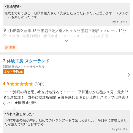
“完成間近”
完成までもう少し！頑張れ職人さん！完成したらまた行きたいと思います！メダルゲ
ームも楽しかったです。
by たけさん
(1)那覇空港 車 15分 那覇空港／車／約１５分 那覇空港駅 モノレール 12分 県庁前、美栄橋駅、牧志駅下車
その他：毎週日曜日（雨天中止）12：00-18：00は歩行者天国
王道
7
体験工房 スターランド
那覇市牧志／アクセサリー作り
ネット予約OK
4.9
(38件)
+:-:+:-:沖縄の海と思い出を持ち帰ろう-:+:-:+:-:+ 平和通りから徒歩１分 最大25
名全席禁煙！ 野外に喫煙所完備 ★海を感じる明るい店内とスタッフは見逃せ
ない！ ★国際通り唯...
“作れて楽しかった”
小学2年生の娘が体験、初めてのレジンアートで楽しめました、平日朝に体験しまし
たが混んでないしおすすめ...
by yasuさん