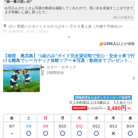
“旅一番の思い出”
お兄さんがたくさん写真や動画を撮影してくれたので、思い出を見返すことができて
まず有難いし嬉し買ったで...
by にゃあさん
(1)＜那覇バスターミナルのりば９＞ ①５０番上泉（与儀十字路向け） → 奥武入口（百名向け）下車 → 徒歩17分奥武島着 ※Googleマップにて現在地から奥武島までの経路を調べるとバスルートが分かります。 レンタカーの場合は那覇市から約30～40分の所要時間です。
営業時間：8:30～16:00
専用駐車場あり（無料）4台 オキナワンサップ店舗前に駐車場あり
2300人
以上が体験
【南部 奥武島】"1組のみ"ガイド完全貸切制で安心・安全☆車で行
ける離島でシーカヤック体験ツアー★写真・動画全てプレゼント★
器材レンタル無料！那覇から車で30分好立地！
カヌー・カヤック
1時間30分
現地決済またはオンラインカード決済可
大人6名様以上(13歳以上、1人あたり)
3,480円～
8,000円～
56%OFF
金
土
日
月
火
水
木
金
8/7
8/8
8/9
8/10
8/11
8/12
8/13
8/14