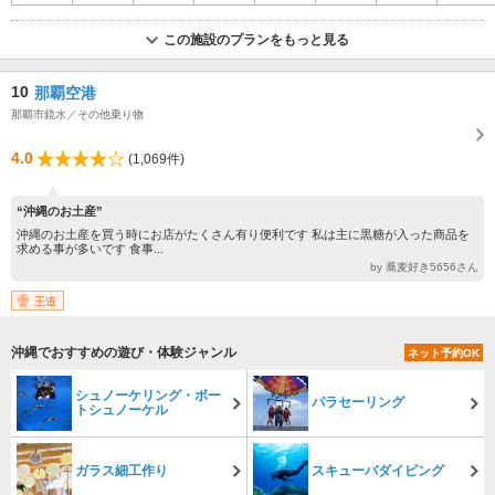
この施設のプランをもっと見る
10
那覇空港
那覇市鏡水／その他乗り物
4.0
(1,069件)
“沖縄のお土産”
沖縄のお土産を買う時にお店がたくさん有り便利です 私は主に黒糖が入った商品を
求める事が多いです 食事...
by 蕎麦好き5656さん
王道
沖縄でおすすめの遊び・体験ジャンル
ネット予約OK
シュノーケリング・ボー
パラセーリング
トシュノーケル
ガラス細工作り
スキューバダイビング