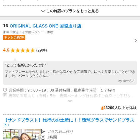
この施設のプランをもっと見る
16
ORIGINAL GLASS ONE 国際通り店
那覇市牧志／その他レジャー・体験
ネット予約OK
4.6
(29件)
“とっても楽しかったです”
フォトフレームを作りました！店内は穏やかな雰囲気で、ゆっくり楽しむことができ
ました。パーツもたくさん...
by ゆーさん
営業時間：9：00～19：00 受付時間：最終受付時間 １７時頃
近隣駐車場あり（有料）5台 近隣パーキングはお客様ご自身でご手配をお願いいたします。
3200人
以上が体験
【サンドブラスト】旅行のお土産に！！琉球グラスでサンドブラス
ト♪
ガラス細工作り
1時間