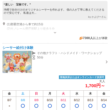
“楽しい 宝物です。”
沖縄で自分だけのオリジナルシーサーを作れます。 係の人が丁寧に教えてくださる
ので安心です。 私達は大...
by かよぴーさん
(1)那覇空港から車で約15分
(2)モノレール県庁前駅より徒歩５分
営業時間：9:45～18:00
近隣駐車場あり（有料）15台
7300人
以上が体験
シーサー絵付け体験
その他クラフト・ハンドメイド・ワークショップ
50分
現地決済またはオンラインカード決済可
大人
1,700円～
金
土
日
月
火
水
木
金
8/7
8/8
8/9
8/10
8/11
8/12
8/13
8/14