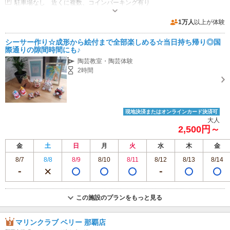
駐車場なし 近くに複数、コインパーキング有り
1万人
以上が体験
シーサー作り☆成形から絵付まで全部楽しめる☆当日持ち帰り◎国
際通りの隙間時間にも♪
陶芸教室・陶芸体験
2時間
現地決済またはオンラインカード決済可
大人
2,500円～
金
土
日
月
火
水
木
金
8/7
8/8
8/9
8/10
8/11
8/12
8/13
8/14
この施設のプランをもっと見る
マリンクラブ ベリー 那覇店