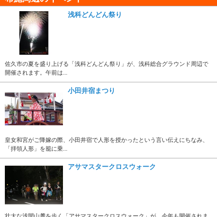
浅科どんどん祭り
佐久市の夏を盛り上げる「浅科どんどん祭り」が、浅科総合グラウンド周辺で
開催されます。午前は...
小田井宿まつり
皇女和宮がご降嫁の際、小田井宿で人形を授かったという言い伝えにちなみ、
「拝領人形」を籠に乗...
アサマスタークロスウォーク
壮大な浅間山麓を歩く「アサマスタークロスウォーク」が、今年も開催されま