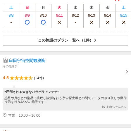
土
日
月
火
水
木
金
土
8/8
8/9
8/10
8/11
8/12
8/13
8/14
8/15
この施設のプラン一覧へ（1件）
臼田宇宙空間観測所
その他名所
4.5
(14件)
“圧倒される大きなパラボラアンテナ”
惑星や月などの衛星に接近し観測を行う宇宙探査機との間でデータのやり取りや動作
指示を行うJAXAの施設です...
by まめちゃんさん
営業：10:00～16:00