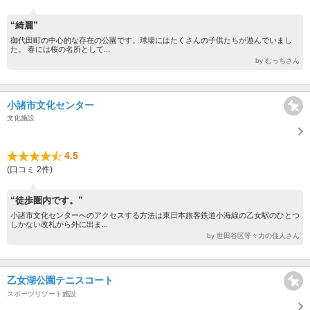
“綺麗”
御代田町の中心的な存在の公園です。球場にはたくさんの子供たちが遊んでいまし
た。 春には桜の名所として...
by むっちさん
小諸市文化センター
文化施設
4.5
(口コミ 2件)
“徒歩圏内です。”
小諸市文化センターへのアクセスする方法は東日本旅客鉄道小海線の乙女駅のひとつ
しかない改札から外に出ま...
by 世田谷区等々力の住人さん
乙女湖公園テニスコート
スポーツリゾート施設