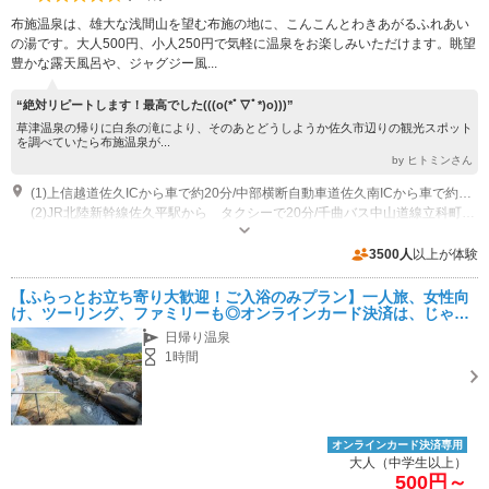
布施温泉は、雄大な浅間山を望む布施の地に、こんこんとわきあがるふれあい
の湯です。大人500円、小人250円で気軽に温泉をお楽しみいただけます。眺望
豊かな露天風呂や、ジャグジー風...
“絶対リピートします！最高でした(((o(*ﾟ▽ﾟ*)o)))”
草津温泉の帰りに白糸の滝により、そのあとどうしようか佐久市辺りの観光スポット
を調べていたら布施温泉が...
by ヒトミンさん
(1)上信越道佐久ICから車で約20分/中部横断自動車道佐久南ICから車で約10分
(2)JR北陸新幹線佐久平駅から タクシーで20分/千曲バス中山道線立科町役場行き20分「百沢バス停」下車徒歩20分
営業：11:00～21:00 （最終受付20:30） 食堂は11:00～20:30(L.O.) 休業：
水曜日、第2・第4金曜日、その他メンテナンス休業あり
3500人
以上が体験
【ふらっとお立ち寄り大歓迎！ご入浴のみプラン】一人旅、女性向
け、ツーリング、ファミリーも◎オンラインカード決済は、じゃら
ん限定
日帰り温泉
1時間
オンラインカード決済専用
大人（中学生以上）
500円～