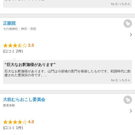
by むっちさん
正眼院
その他神社・神宮・寺院
3.5
(口コミ 2件)
“巨大なお釈迦様があります”
巨大なお釈迦様があります。山門は小諸城の黒門を移築したものです。戦国時代に創
建された曹洞宗の寺です。...
by むっちさん
大杭むらおこし委員会
農業体験
4.0
(口コミ 1件)