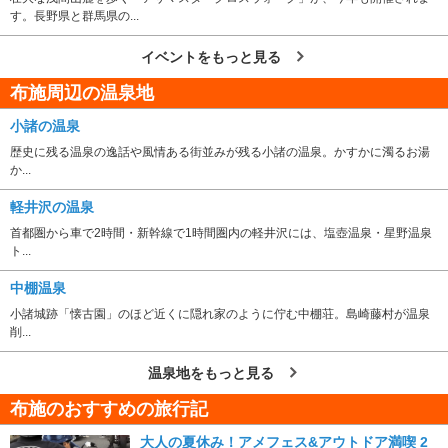
す。長野県と群馬県の...
イベントをもっと見る
布施周辺の温泉地
小諸の温泉
歴史に残る温泉の逸話や風情ある街並みが残る小諸の温泉。かすかに濁るお湯
か...
軽井沢の温泉
首都圏から車で2時間・新幹線で1時間圏内の軽井沢には、塩壺温泉・星野温泉
ト...
中棚温泉
小諸城跡「懐古園」のほど近くに隠れ家のように佇む中棚荘。島崎藤村が温泉
削...
温泉地をもっと見る
布施のおすすめの旅行記
大人の夏休み！アメフェス&アウトドア満喫 2