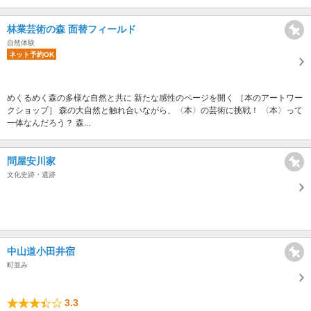
林業芸術の森 面替フィールド
自然体験
ネット予約OK
めくるめく森の多様な自然と共に 新たな感性のページを開く ［本のアートワー
クショップ］ 森の大自然と触れ合いながら、〈本〉の芸術に挑戦！ 〈本〉って
一体なんだろう？ 森...
問屋安川家
文化史跡・遺跡
中山道小田井宿
町並み
3.3