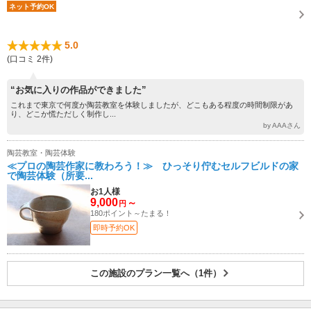
ネット予約OK
5.0
(口コミ 2件)
“お気に入りの作品ができました”
これまで東京で何度か陶芸教室を体験しましたが、どこもある程度の時間制限があ
り、どこか慌ただしく制作し...
by AAAさん
陶芸教室・陶芸体験
≪プロの陶芸作家に教わろう！≫ ひっそり佇むセルフビルドの家
で陶芸体験（所要...
お1人様
9,000
～
円
180ポイント～たまる！
即時予約OK
この施設のプラン一覧へ（1件）