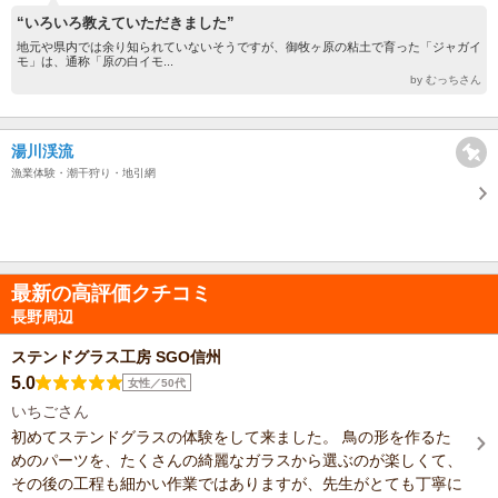
“いろいろ教えていただきました”
地元や県内では余り知られていないそうですが、御牧ヶ原の粘土で育った「ジャガイ
モ」は、通称「原の白イモ...
by むっちさん
湯川渓流
漁業体験・潮干狩り・地引網
最新の高評価クチコミ
長野周辺
ステンドグラス工房 SGO信州
5.0
女性／50代
いちごさん
初めてステンドグラスの体験をして来ました。 鳥の形を作るた
めのパーツを、たくさんの綺麗なガラスから選ぶのが楽しくて、
その後の工程も細かい作業ではありますが、先生がとても丁寧に