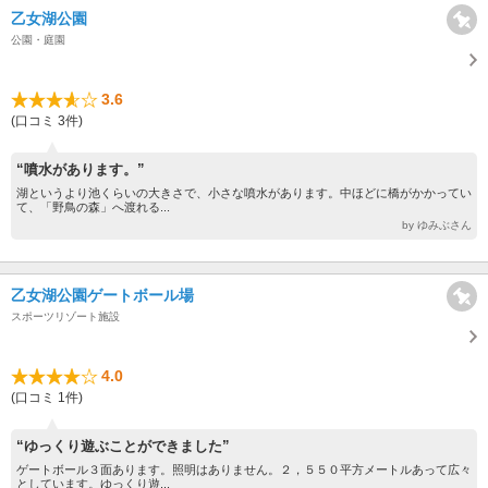
乙女湖公園
公園・庭園
3.6
(口コミ 3件)
“噴水があります。”
湖というより池くらいの大きさで、小さな噴水があります。中ほどに橋がかかってい
て、「野鳥の森」へ渡れる...
by ゆみぶさん
乙女湖公園ゲートボール場
スポーツリゾート施設
4.0
(口コミ 1件)
“ゆっくり遊ぶことができました”
ゲートボール３面あります。照明はありません。２，５５０平方メートルあって広々
としています。ゆっくり遊...