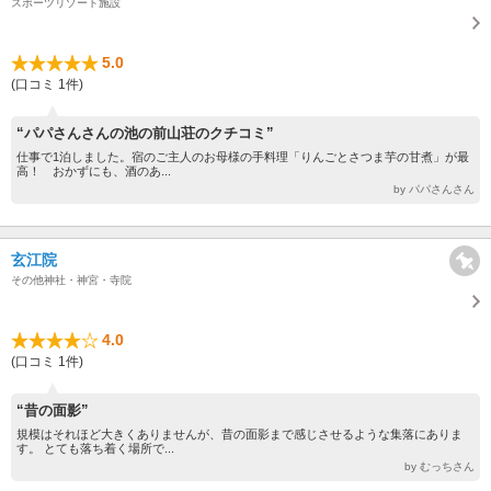
スポーツリゾート施設
5.0
(口コミ 1件)
“パパさんさんの池の前山荘のクチコミ”
仕事で1泊しました。宿のご主人のお母様の手料理「りんごとさつま芋の甘煮」が最
高！ おかずにも、酒のあ...
by パパさんさん
玄江院
その他神社・神宮・寺院
4.0
(口コミ 1件)
“昔の面影”
規模はそれほど大きくありませんが、昔の面影まで感じさせるような集落にありま
す。 とても落ち着く場所で...
by むっちさん