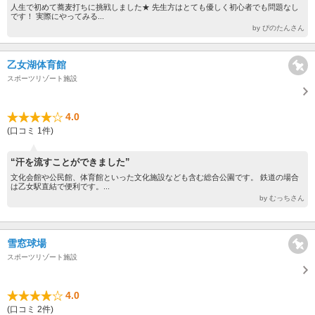
人生で初めて蕎麦打ちに挑戦しました★ 先生方はとても優しく初心者でも問題なし
です！ 実際にやってみる...
by ぴのたんさん
乙女湖体育館
スポーツリゾート施設
4.0
(口コミ 1件)
“汗を流すことができました”
文化会館や公民館、体育館といった文化施設なども含む総合公園です。 鉄道の場合
は乙女駅直結で便利です。...
by むっちさん
雪窓球場
スポーツリゾート施設
4.0
(口コミ 2件)