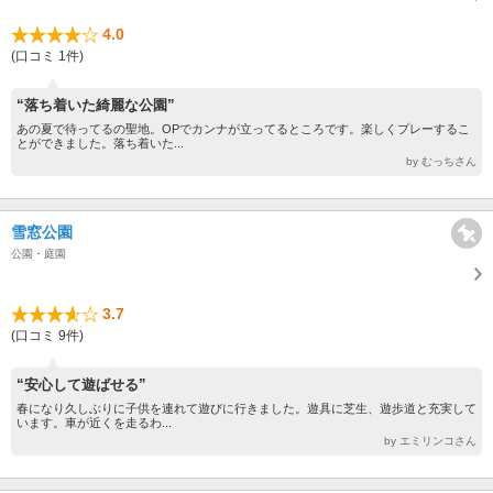
4.0
(口コミ 1件)
“落ち着いた綺麗な公園”
あの夏で待ってるの聖地。OPでカンナが立ってるところです。楽しくプレーするこ
とができました。落ち着いた...
by むっちさん
雪窓公園
公園・庭園
3.7
(口コミ 9件)
“安心して遊ばせる”
春になり久しぶりに子供を連れて遊びに行きました。遊具に芝生、遊歩道と充実して
います。車が近くを走るわ...
by エミリンコさん