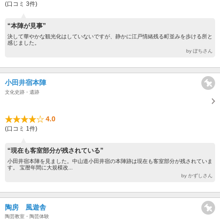
(口コミ 3件)
“本陣が見事”
決して華やかな観光化はしていないですが、静かに江戸情緒残る町並みを歩ける所と
感じました。
by ぽちさん
小田井宿本陣
文化史跡・遺跡
4.0
(口コミ 1件)
“現在も客室部分が残されている”
小田井宿本陣を見ました。中山道小田井宿の本陣跡は現在も客室部分が残されていま
す。 宝暦年間に大規模改...
by かずしさん
陶房 風遊舎
陶芸教室・陶芸体験