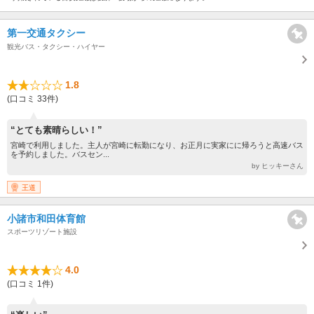
第一交通タクシー
観光バス・タクシー・ハイヤー
1.8
(口コミ 33件)
“とても素晴らしい！”
宮崎で利用しました。主人が宮崎に転勤になり、お正月に実家にに帰ろうと高速バス
を予約しました。バスセン...
by ヒッキーさん
王道
小諸市和田体育館
スポーツリゾート施設
4.0
(口コミ 1件)