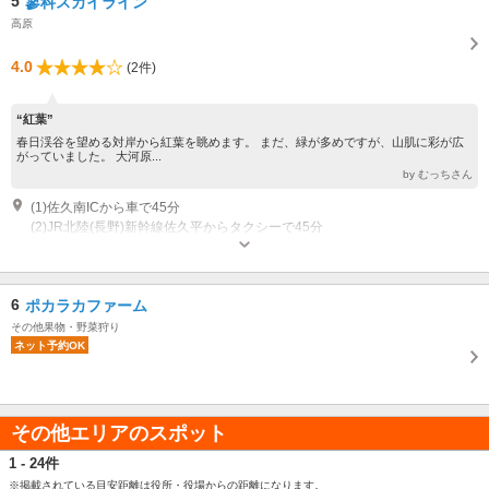
5
蓼科スカイライン
高原
4.0
(2件)
“紅葉”
春日渓谷を望める対岸から紅葉を眺めます。 まだ、緑が多めですが、山肌に彩が広
がっていました。 大河原...
by むっちさん
(1)佐久南ICから車で45分
(2)JR北陸(長野)新幹線佐久平からタクシーで45分
6
ポカラカファーム
その他果物・野菜狩り
ネット予約OK
その他エリアのスポット
1 - 24件
※掲載されている目安距離は役所・役場からの距離になります。