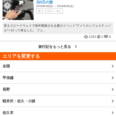
泊3日の旅
2019/8/18(日) ～ 2019/8/20(火)
友人
6人～9人
富士スピードウェイで毎年開催される夏のイベント"アメリカンフェスティバ
ル"へ行って来ました。 フェ...
1252
1
0
旅行記をもっと見る
エリアを変更する
全国
甲信越
長野
軽井沢・佐久・小諸
佐久市