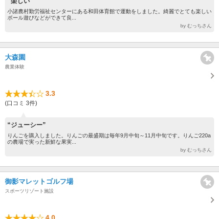
“楽しい”
小諸農村勤労福祉センターにある和田体育館で運動をしました。綺麗でとても楽しい
ボール遊びなどができて良...
by むっちさん
大森園
農業体験
3.3
(口コミ 3件)
“ジューシー”
りんごを購入しました。りんごの最盛期は毎年9月中旬～11月中旬です。りんご220a
の農場で実った新鮮な果実...
by むっちさん
御影マレットゴルフ場
スポーツリゾート施設
4.0