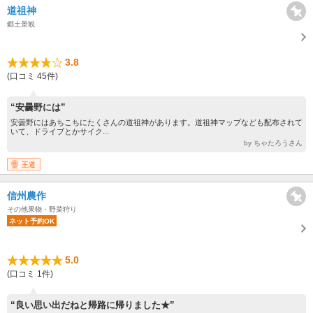
道祖神
郷土景観
3.8
(口コミ 45件)
“安曇野には”
安曇野にはあちこちにたくさんの道祖神があります。道祖神マップなども配布されて
いて、ドライブとかサイク...
by ちゃたろうさん
王道
信州農作
その他果物・野菜狩り
ネット予約OK
5.0
(口コミ 1件)
“良い思い出だねと帰路に帰りました★”