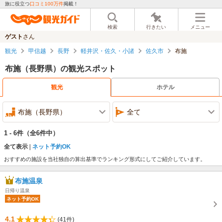
旅に役立つ
口コミ100万件
掲載！
検索
行きたい
メニュー
ゲスト
さん
観光
甲信越
長野
軽井沢・佐久・小諸
佐久市
布施
布施（長野県）の観光スポット
観光
ホテル
布施（長野県）
全て
1 - 6件
（全6件中）
全て表示
ネット予約OK
おすすめの施設を当社独自の算出基準でランキング形式にしてご紹介しています。
布施温泉
日帰り温泉
ネット予約OK
4.1
(41件)