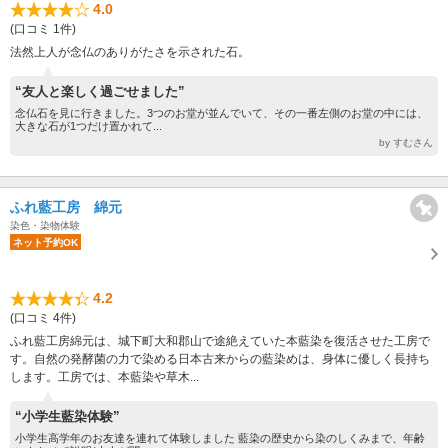
4.0
(口コミ 1件)
法然上人が念仏のありがたさを示された石。
“友人と楽しく過ごせました”
念仏石を見に行きました。3つのお堂が並んでいて、その一番左側のお堂の中には、
大きな石が1つだけ置かれて...
by すむさん
ふれ藍工房 綿元
染色・染物体験
ネット予約OK
4.2
(口コミ 4件)
ふれ藍工房綿元は、城下町大和郡山で途絶えていた本藍染を復活させた工房で
す。自然の発酵菌の力で染める日本古来からの藍染めは、身体に優しく長持ち
します。工房では、本藍染や草木...
“小学生藍染体験”
小学生高学年のお友達を連れて体験しました 藍染の歴史から染のしくみまで、年齢