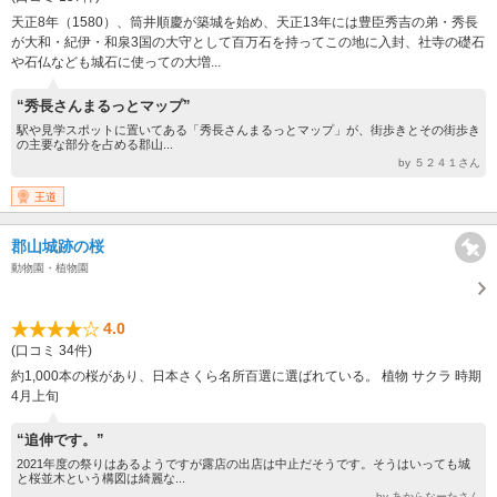
天正8年（1580）、筒井順慶が築城を始め、天正13年には豊臣秀吉の弟・秀長
が大和・紀伊・和泉3国の大守として百万石を持ってこの地に入封、社寺の礎石
や石仏なども城石に使っての大増...
“秀長さんまるっとマップ”
駅や見学スポットに置いてある「秀長さんまるっとマップ」が、街歩きとその街歩き
の主要な部分を占める郡山...
by ５２４１さん
王道
郡山城跡の桜
動物園・植物園
4.0
(口コミ 34件)
約1,000本の桜があり、日本さくら名所百選に選ばれている。 植物 サクラ 時期
4月上旬
“追伸です。”
2021年度の祭りはあるようですが露店の出店は中止だそうです。そうはいっても城
と桜並木という構図は綺麗な...
by あからなーたさん