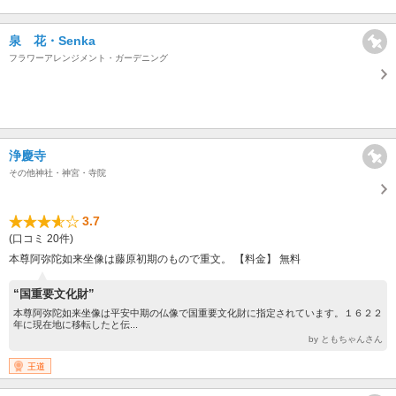
泉 花・Senka
フラワーアレンジメント・ガーデニング
浄慶寺
その他神社・神宮・寺院
3.7
(口コミ 20件)
本尊阿弥陀如来坐像は藤原初期のもので重文。 【料金】 無料
“国重要文化財”
本尊阿弥陀如来坐像は平安中期の仏像で国重要文化財に指定されています。１６２２
年に現在地に移転したと伝...
by ともちゃんさん
王道