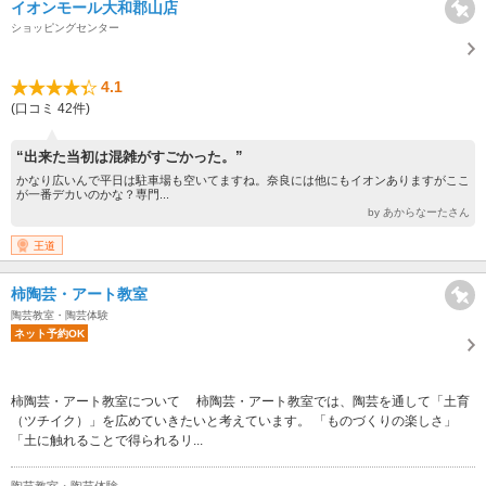
イオンモール大和郡山店
ショッピングセンター
4.1
(口コミ 42件)
“出来た当初は混雑がすごかった。”
かなり広いんで平日は駐車場も空いてますね。奈良には他にもイオンありますがここ
が一番デカいのかな？専門...
by あからなーたさん
王道
柿陶芸・アート教室
陶芸教室・陶芸体験
ネット予約OK
柿陶芸・アート教室について 柿陶芸・アート教室では、陶芸を通して「土育
（ツチイク）」を広めていきたいと考えています。 「ものづくりの楽しさ」
「土に触れることで得られるリ...