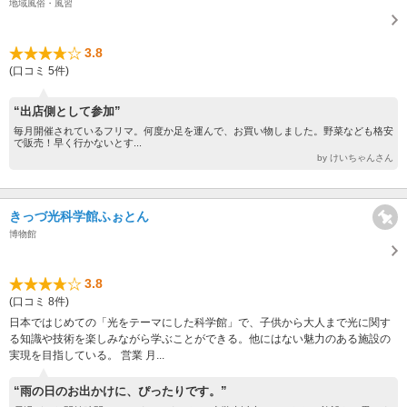
地域風俗・風習
3.8
(口コミ 5件)
“出店側として参加”
毎月開催されているフリマ。何度か足を運んで、お買い物しました。野菜なども格安
で販売！早く行かないとす...
by けいちゃんさん
きっづ光科学館ふぉとん
博物館
3.8
(口コミ 8件)
日本ではじめての「光をテーマにした科学館」で、子供から大人まで光に関す
る知識や技術を楽しみながら学ぶことができる。他にはない魅力のある施設の
実現を目指している。 営業 月...
“雨の日のお出かけに、ぴったりです。”