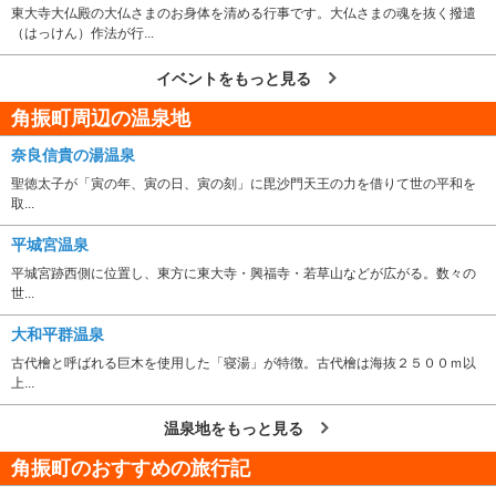
東大寺大仏殿の大仏さまのお身体を清める行事です。大仏さまの魂を抜く撥遣
（はっけん）作法が行...
イベントをもっと見る
角振町周辺の温泉地
奈良信貴の湯温泉
聖徳太子が「寅の年、寅の日、寅の刻」に毘沙門天王の力を借りて世の平和を
取...
平城宮温泉
平城宮跡西側に位置し、東方に東大寺・興福寺・若草山などが広がる。数々の
世...
大和平群温泉
古代檜と呼ばれる巨木を使用した「寝湯」が特徴。古代檜は海抜２５００ｍ以
上...
温泉地をもっと見る
角振町のおすすめの旅行記