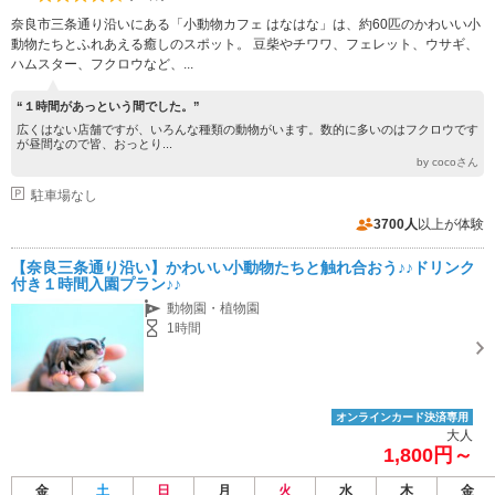
奈良市三条通り沿いにある「小動物カフェ はなはな」は、約60匹のかわいい小
動物たちとふれあえる癒しのスポット。 豆柴やチワワ、フェレット、ウサギ、
ハムスター、フクロウなど、...
“１時間があっという間でした。”
広くはない店舗ですが、いろんな種類の動物がいます。数的に多いのはフクロウです
が昼間なので皆、おっとり...
by cocoさん
駐車場なし
3700人
以上が体験
【奈良三条通り沿い】かわいい小動物たちと触れ合おう♪♪ドリンク
付き１時間入園プラン♪♪
動物園・植物園
1時間
オンラインカード決済専用
大人
1,800円～
金
土
日
月
火
水
木
金