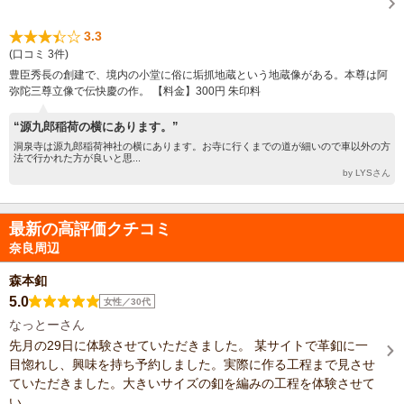
3.3
(口コミ 3件)
豊臣秀長の創建で、境内の小堂に俗に垢抓地蔵という地蔵像がある。本尊は阿
弥陀三尊立像で伝快慶の作。 【料金】300円 朱印料
“源九郎稲荷の横にあります。”
洞泉寺は源九郎稲荷神社の横にあります。お寺に行くまでの道が細いので車以外の方
法で行かれた方が良いと思...
by LYSさん
最新の高評価クチコミ
奈良周辺
森本釦
5.0
女性／30代
なっとーさん
先月の29日に体験させていただきました。 某サイトで革釦に一
目惚れし、興味を持ち予約しました。実際に作る工程まで見させ
ていただきました。大きいサイズの釦を編みの工程を体験させて
い...