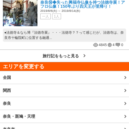
奈良⑭◆失った興福寺仏像を持つ法徳寺展！ア
フロ仏像！150年ぶり四天王が里帰り！
2019/8/6(火) ～ 2019/8/14(水)
一人
1人
●法徳寺＆なら博『法徳寺展』・・・法徳寺？？って感じだが、法徳寺は、奈
良市十輪院町に位置する融通...
4845
4
0
旅行記をもっと見る
エリアを変更する
全国
関西
奈良
奈良・斑鳩・天理