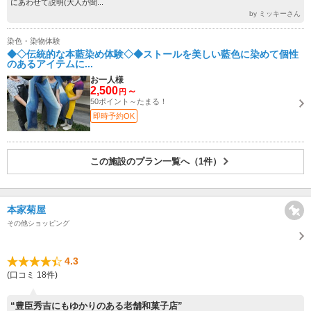
にあわせて説明(大人が聞...
by ミッキーさん
染色・染物体験
◆◇伝統的な本藍染め体験◇◆ストールを美しい藍色に染めて個性
のあるアイテムに...
お一人様
2,500
～
円
50ポイント～たまる！
即時予約OK
この施設のプラン一覧へ（1件）
本家菊屋
その他ショッピング
4.3
(口コミ 18件)
“豊臣秀吉にもゆかりのある老舗和菓子店”