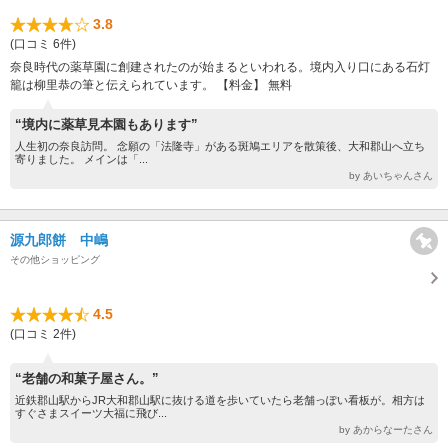
3.8
(口コミ 6件)
奈良時代の薬草園に創建されたのが始まるといわれる。境内入り口にある石灯
籠は柳里恭の筆と伝えられています。 【料金】 無料
“境内に薬草見本園もあります”
人生初の奈良訪問。 念願の「法隆寺」がある斑鳩エリアを散策後、大和郡山へ立ち
寄りました。 メインは「...
by あいちゃんさん
源九郎餅 中嶋
その他ショッピング
4.5
(口コミ 2件)
“老舗の和菓子屋さん。”
近鉄郡山駅からJR大和郡山駅に抜ける道を歩いていたら老舗っぽい看板が。相方は
すぐさまスイーツ大福に飛び...
by あからなーたさん