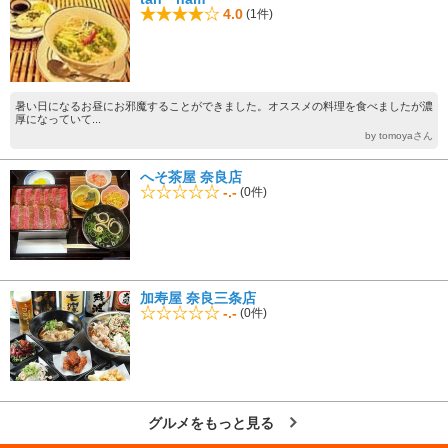
4.0
(1件)
暑い日になるお昼にお邪魔することができました。オススメの料理を食べましたが濃
厚になっていて...
by tomoyaさん
へそ茶屋 奈良店
-.-
(0件)
加寿屋 奈良三条店
-.-
(0件)
グルメをもっと見る