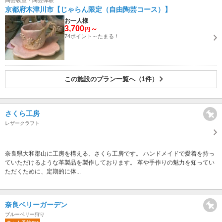
陶芸教室・陶芸体験
京都府木津川市【じゃらん限定（自由陶芸コース）】
お一人様
3,700
～
円
74ポイント～たまる！
この施設のプラン一覧へ（1件）
さくら工房
レザークラフト
奈良県大和郡山に工房を構える、さくら工房です。 ハンドメイドで愛着を持っ
ていただけるような革製品を製作しております。 革や手作りの魅力を知ってい
ただくために、定期的に体...
奈良ベリーガーデン
ブルーベリー狩り