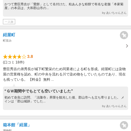
かつて豊臣秀吉が「鶯餅」として名付けた、粒あんきな粉餅で有名な老舗「本家菊
屋」の本店は、大和郡山市の...
by あいちゃんさん
一人旅
紺屋町
町並み
3.8
(口コミ 18件)
豊臣秀吉の弟秀長が城下町繁栄のため同業者による町を形成。紺屋町には染物
屋の営業権を認め、町の中央を流れる川で染め物をしていたものであり、現在
も残っている。 【料金】 無料 ...
“ＧＷ期間中でもとても空いていました”
初めて奈良に訪問、「法隆寺」界隈を観光した後、郡山市へも立ち寄りました。 メ
インは「郡山城跡」でした...
by あいちゃんさん
箱本館「紺屋」
博物館