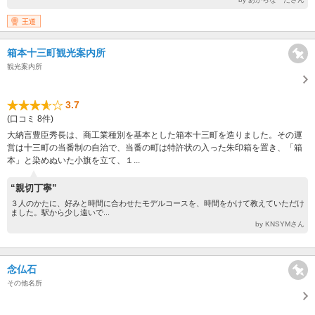
王道
箱本十三町観光案内所
観光案内所
3.7
(口コミ 8件)
大納言豊臣秀長は、商工業種別を基本とした箱本十三町を造りました。その運
営は十三町の当番制の自治で、当番の町は特許状の入った朱印箱を置き、「箱
本」と染めぬいた小旗を立て、１...
“親切丁寧”
３人のかたに、好みと時間に合わせたモデルコースを、時間をかけて教えていただけ
ました。駅から少し遠いで...
by KNSYMさん
念仏石
その他名所