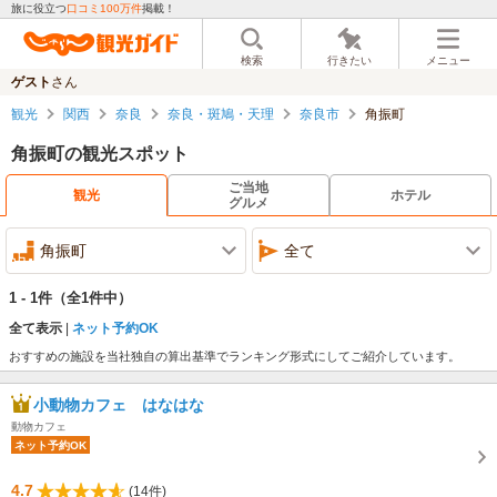
旅に役立つ
口コミ100万件
掲載！
検索
行きたい
メニュー
ゲスト
さん
観光
関西
奈良
奈良・斑鳩・天理
奈良市
角振町
角振町の観光スポット
ご当地
観光
ホテル
グルメ
角振町
全て
1 - 1件
（全1件中）
全て表示
ネット予約OK
おすすめの施設を当社独自の算出基準でランキング形式にしてご紹介しています。
小動物カフェ はなはな
動物カフェ
ネット予約OK
4.7
(14件)