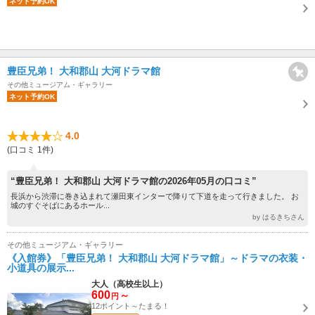
ネット予約OK
豊臣兄弟！ 大和郡山 大河ドラマ館
その他ミュージアム・ギャラリー
ネット予約OK
4.0
(口コミ 1件)
“豊臣兄弟！ 大和郡山 大河ドラマ館の2026年05月の口コミ”
長浜から渋滞に巻き込まれて瀬田東インターで降りて下道を走って行きました。 お
城のすぐそばにあるホール...
by はるきちさん
その他ミュージアム・ギャラリー
《入館券》「豊臣兄弟！ 大和郡山 大河ドラマ館」～ドラマの衣装・
小道具の展示...
大人（高校生以上）
600
～
円
12ポイント～たまる！