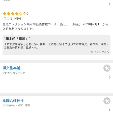
4.0
(口コミ 14件)
金魚コレクション展示や藍染体験コーナーあり。 【料金】 2020年7月1日から
入館無料となりました。
“箱本館「紺屋」”
ＪＲで法隆寺駅から郡山駅へ移動、近鉄郡山駅まで徒歩で市内観光。箱本館「紺屋」
は藍染の資料館、数多くの...
by トシローさん
博文堂本舗
その他ショッピング
薬園八幡神社
その他神社・神宮・寺院