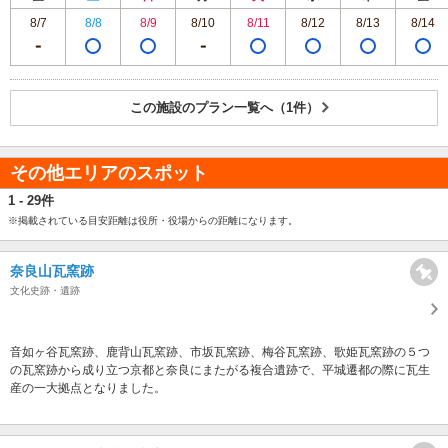
8/7
8/8
8/9
8/10
8/11
8/12
8/13
8/14
この施設のプラン一覧へ（1件）
その他エリアのスポット
1 - 29件
※掲載されている目安距離は役所・役場からの距離になります。
奈良山瓦窯跡
文化史跡・遺跡
音如ヶ谷瓦窯跡、鹿背山瓦窯跡、市坂瓦窯跡、梅谷瓦窯跡、歌姫瓦窯跡の５つ
の瓦窯跡から成り立つ京都と奈良にまたがる複合遺跡で、平城遷都の際に瓦生
産の一大拠点となりました。