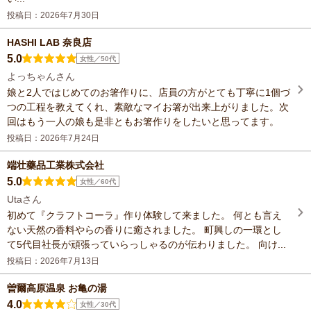
投稿日：2026年7月30日
HASHI LAB 奈良店
5.0
女性／50代
よっちゃんさん
娘と2人ではじめてのお箸作りに、店員の方がとても丁寧に1個づ
つの工程を教えてくれ、素敵なマイお箸が出来上がりました。次
回はもう一人の娘も是非ともお箸作りをしたいと思ってます。
投稿日：2026年7月24日
端壮藥品工業株式会社
5.0
女性／60代
Utaさん
初めて『クラフトコーラ』作り体験して来ました。 何とも言え
ない天然の香料やらの香りに癒されました。 町興しの一環とし
て5代目社長が頑張っていらっしゃるのが伝わりました。 向け...
投稿日：2026年7月13日
曽爾高原温泉 お亀の湯
4.0
女性／30代