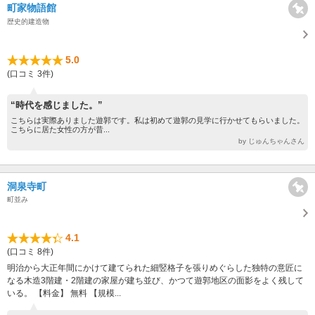
町家物語館
歴史的建造物
5.0
(口コミ 3件)
“時代を感じました。”
こちらは実際ありました遊郭です。私は初めて遊郭の見学に行かせてもらいました。
こちらに居た女性の方が昔...
by じゅんちゃんさん
洞泉寺町
町並み
4.1
(口コミ 8件)
明治から大正年間にかけて建てられた細竪格子を張りめぐらした独特の意匠に
なる木造3階建・2階建の家屋が建ち並び、かつて遊郭地区の面影をよく残して
いる。 【料金】 無料 【規模...