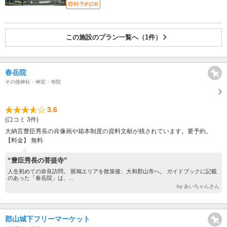
即時予約OK
この施設のプラン一覧へ（1件）
春岳院
その他神社・神宮・寺院
3.6
(口コミ 3件)
大納言豊臣秀長の肖像画や箱本制度の資料文献が残されています。要予約。
【料金】 無料
“豊臣秀長の菩提寺”
人生初めての奈良訪問。 斑鳩エリアを散策後、大和郡山市へ。 ガイドブックに記載
のあった「春岳院」は、...
by あいちゃんさん
郡山城下フリーマーケット