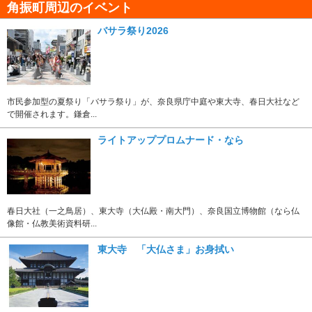
角振町周辺のイベント
バサラ祭り2026
市民参加型の夏祭り「バサラ祭り」が、奈良県庁中庭や東大寺、春日大社など
で開催されます。鎌倉...
ライトアッププロムナード・なら
春日大社（一之鳥居）、東大寺（大仏殿・南大門）、奈良国立博物館（なら仏
像館・仏教美術資料研...
東大寺 「大仏さま」お身拭い