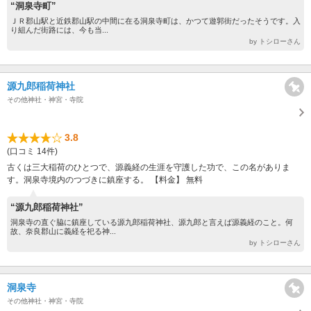
“洞泉寺町”
ＪＲ郡山駅と近鉄郡山駅の中間に在る洞泉寺町は、かつて遊郭街だったそうです。入
り組んだ街路には、今も当...
by トシローさん
源九郎稲荷神社
その他神社・神宮・寺院
3.8
(口コミ 14件)
古くは三大稲荷のひとつで、源義経の生涯を守護した功で、この名がありま
す。洞泉寺境内のつづきに鎮座する。 【料金】 無料
“源九郎稲荷神社”
洞泉寺の直ぐ脇に鎮座している源九郎稲荷神社、源九郎と言えば源義経のこと。何
故、奈良郡山に義経を祀る神...
by トシローさん
洞泉寺
その他神社・神宮・寺院