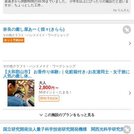
昼過ぎから閉館時間の16:30までいました。 小学生以上にぴったりの施設だと思いま
すが、ちょっとした工作...
by りんさん
奈良の癒し屋あーく煌々(きらら)
その他クラフト・ハンドメイド・ワークショップ
ネット予約OK
その他クラフト・ハンドメイド・ワークショップ
【大和郡山市】 お香作り体験♪｜化粧箱付き♪お友達同士・女子旅に
人気の癒し体...
大人
2,800
～
円
56ポイント～たまる！
即時予約OK
この施設のプランをもっと見る
国立研究開発法人量子科学技術研究開発機構 関西光科学研究所