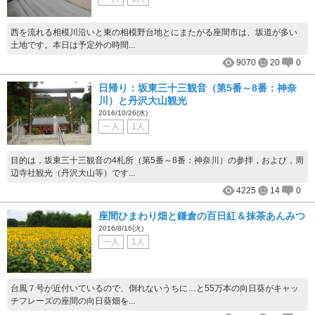
西を流れる相模川沿いと東の相模野台地とにまたがる座間市は、坂道が多い
土地です。本日は予定外の時間...
9070
20
0
日帰り：坂東三十三観音（第5番～8番：神奈
川）と丹沢大山観光
2016/10/26(水)
一人
1人
目的は，坂東三十三観音の4札所（第5番～8番：神奈川）の参拝，および，周
辺寺社観光（丹沢大山等）です...
4225
14
0
座間ひまわり畑と鎌倉の百日紅＆抹茶あんみつ
2016/8/16(火)
一人
1人
台風７号が近付いているので、倒れないうちに…と55万本の向日葵がキャッ
チフレーズの座間の向日葵畑を...