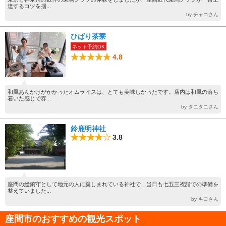
達するコツを掴...
by チャコさん
ひばり茶寮
ネット予約OK
4.8
和風あんかけがかかったオムライスは、とても美味しかったです。店内は和風の落ち
着いた感じで雰...
by タニタニさん
鈴鹿明神社
3.8
座間の総鎮守として地元の人に親しまれている神社で、当日も七五三祝詣での準備を
整えていました...
by キヨさん
座間市のおすすめの観光スポット