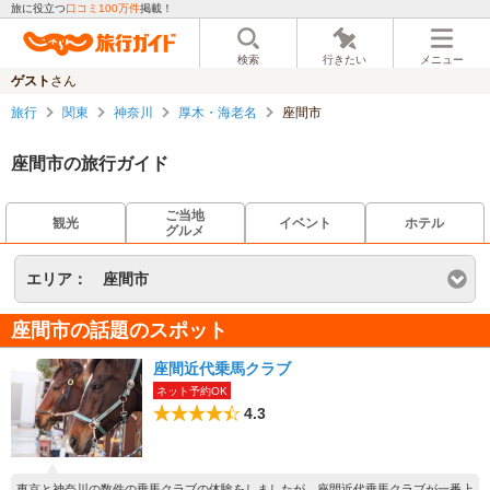
旅に役立つ
口コミ100万件
掲載！
検索
行きたい
メニュー
ゲスト
さん
旅行
関東
神奈川
厚木・海老名
座間市
座間市の旅行ガイド
ご当地
観光
イベント
ホテル
グルメ
エリア：
座間市
座間市の話題のスポット
座間近代乗馬クラブ
ネット予約OK
4.3
東京と神奈川の数件の乗馬クラブの体験をしましたが、座間近代乗馬クラブが一番上