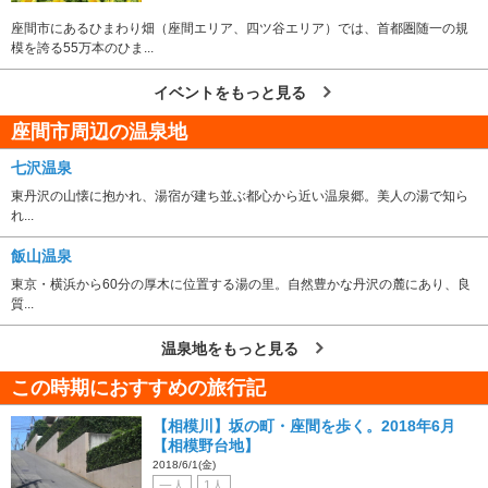
座間市にあるひまわり畑（座間エリア、四ツ谷エリア）では、首都圏随一の規
模を誇る55万本のひま...
イベントをもっと見る
座間市周辺の温泉地
七沢温泉
東丹沢の山懐に抱かれ、湯宿が建ち並ぶ都心から近い温泉郷。美人の湯で知ら
れ...
飯山温泉
東京・横浜から60分の厚木に位置する湯の里。自然豊かな丹沢の麓にあり、良
質...
温泉地をもっと見る
この時期におすすめの旅行記
【相模川】坂の町・座間を歩く。2018年6月
【相模野台地】
2018/6/1(金)
一人
1人