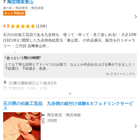
7
陶芸喫茶東山
兼六町／陶芸教室・陶芸体験
ネット予約OK
4.9
(13件)
石川の伝統工芸品である九谷焼を、使って・作って・見て楽しめる! ・大正10年
(1921年)に開窯した九谷焼色絵窯元「東山窯」 の作品展示、販売を行うギャラ
リー ・三代目 吉﨑東山作...
“あっという間の3時間”
とても丁寧な説明とアドバイスのお陰で、なんとか作品を仕上げる事ができました！
下絵選び、下絵描き、色塗...
by まるにゃんこさん
(1)兼六園桂坂口より徒歩2分
営業時間：10時～17時
駐車場なし
石川県の伝統工芸品 九谷焼の絵付け体験&カフェドリンクサービ
ス
陶芸教室・陶芸体験
2時間