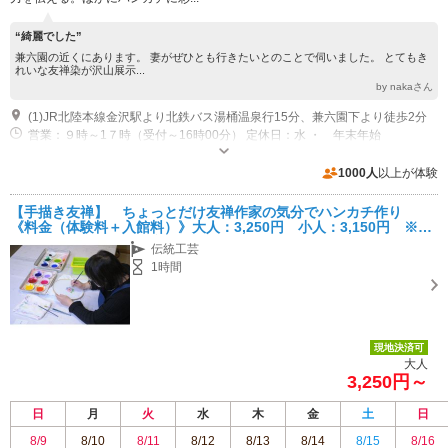
“綺麗でした”
兼六園の近くにあります。 妻がぜひとも行きたいとのことで伺いました。 とてもき
れいな友禅染が沢山展示...
by nakaさん
(1)JR北陸本線金沢駅より北鉄バス湯桶温泉行15分、兼六園下より徒歩2分
営業：９時～1７時（受付～16時00分） 定休日：水 ・ 年末年始
駐車場なし
1000人
以上が体験
【手描き友禅】 ちょっとだけ友禅作家の気分でハンカチ作り
《料金（体験料＋入館料）》大人：3,250円 小人：3,150円 ※各
種割引サービスのご用意あり
伝統工芸
1時間
現地決済可
大人
3,250円～
日
月
火
水
木
金
土
日
8/9
8/10
8/11
8/12
8/13
8/14
8/15
8/16