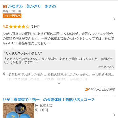
かなざわ 美かざり あさの
東山／伝統工芸
ネット予約OK
4.2
(28件)
ひがし茶屋街の裏通りにある町屋の二階にある体験処。金沢らしいベンガラ色
の空間で体験ができます。 一階の伝統工芸品のセレクトショップでは、身近で
かわいい工芸品を販売しており...
“たくさん作っちゃいました”
夫とだとなかなかできないこういう体験。 姉たちと満喫しまくりました。 絵柄どう
しようかと迷いすぎて…...
by yoppyさん
(1)自動車でお越しの場合 … 提携の駐車場はございません。公共交通機関をご利用いただくか、市営駐車場をご利用ください。
(2)バスでお越しの場合 … バス停「橋場町」から徒歩5分
営業時間：９:００～１８:００ 休館日：火曜日（祝祭日の場合は営業） ※体
験は10：00～12：00、13：00～16：00
1400人
以上が体験
駐車場なし 提携の駐車場はございません。公共交通機関をご利用いただくか、市営駐車場をご利用ください。
ひがし茶屋街で「箔一」の金箔体験！箔貼り名人コース
伝統工芸
1時間