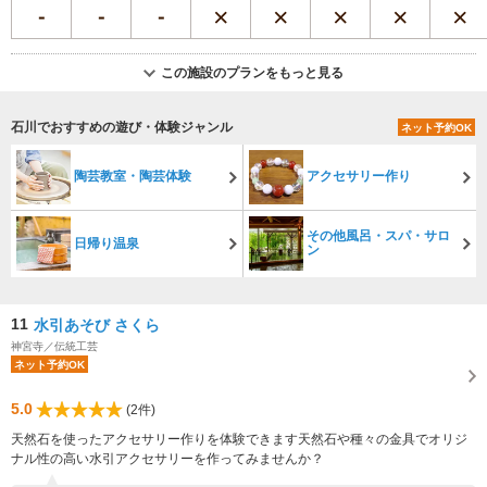
この施設のプランをもっと見る
石川でおすすめの遊び・体験ジャンル
ネット予約OK
陶芸教室・陶芸体験
アクセサリー作り
その他風呂・スパ・サロ
日帰り温泉
ン
11
水引あそび さくら
神宮寺／伝統工芸
ネット予約OK
5.0
(2件)
天然石を使ったアクセサリー作りを体験できます天然石や種々の金具でオリジ
ナル性の高い水引アクセサリーを作ってみませんか？