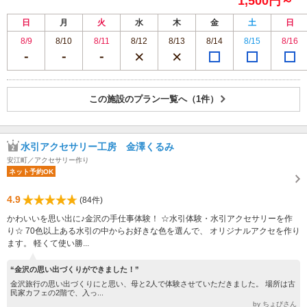
1,500円～
日
月
火
水
木
金
土
日
8/9
8/10
8/11
8/12
8/13
8/14
8/15
8/16
この施設のプラン一覧へ（1件）
水引アクセサリー工房 金澤くるみ
安江町／アクセサリー作り
ネット予約OK
4.9
(84件)
かわいいを思い出に♪金沢の手仕事体験！ ☆水引体験・水引アクセサリーを作
り☆ 70色以上ある水引の中からお好きな色を選んで、 オリジナルアクセを作り
ます。 軽くて使い勝...
“金沢の思い出づくりができました！”
金沢旅行の思い出づくりにと思い、母と2人で体験させていただきました。 場所は古
民家カフェの2階で、入っ...
by ちょびさん