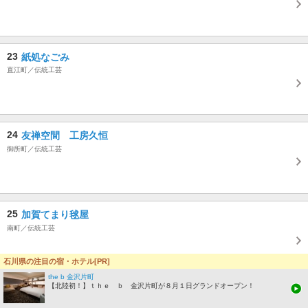
23
紙処なごみ
直江町／伝統工芸
24
友禅空間 工房久恒
御所町／伝統工芸
25
加賀てまり毬屋
南町／伝統工芸
石川県の注目の宿・ホテル[PR]
the b 金沢片町
【北陸初！】ｔｈｅ ｂ 金沢片町が８月１日グランドオープン！
その他エリアの伝統工芸スポット