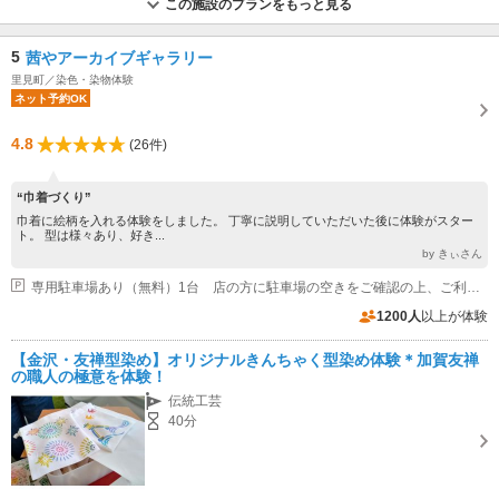
この施設のプランをもっと見る
5
茜やアーカイブギャラリー
里見町／染色・染物体験
ネット予約OK
4.8
(26件)
“巾着づくり”
巾着に絵柄を入れる体験をしました。 丁寧に説明していただいた後に体験がスター
ト。 型は様々あり、好き...
by きぃさん
専用駐車場あり（無料）1台 店の方に駐車場の空きをご確認の上、ご利用くださいませ。
1200人
以上が体験
【金沢・友禅型染め】オリジナルきんちゃく型染め体験＊加賀友禅
の職人の極意を体験！
伝統工芸
40分