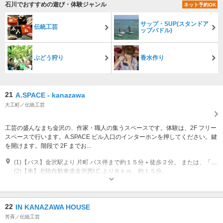
石川でおすすめの遊び・体験ジャンル
ネット予約OK
サップ・SUP(スタンドア
伝統工芸
ップパドル)
ぶどう狩り
香水作り
21
A.SPACE - kanazawa
大工町／伝統工芸
工芸の盛んなまち金沢の、作家・職人の集うスペースです。体験は、2F フリー
スペースで行います。A.SPACE ビル入口のインターホンを押してください。鍵
を開けます。階段で 2F までお...
(1)【バス】金沢駅より 片町 バス停まで約１５分＋徒歩２分。 または、「金沢ふらっとバス」（菊川ルート）③大工町バス停より徒歩１分。
(2)【車】北陸自動車道金沢西I.C.より６ｋｍ、約１５分。
営業時間：24H ご予約により営業 その他：現在、新型コロナウイルス対策
でギャラリーは臨時休業中です
22
IN KANAZAWA HOUSE
芳斉／伝統工芸