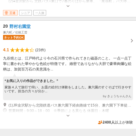
(2)●金沢駅から 北鉄バス=東口で7番のりばから乗車、 「尾張町」バス停下車、徒歩1分
営業時間：9：00～17：00（体験のラストオーダーは16：00）
王道
シニア
一人旅
20
野村右園堂
兼六町／伝統工芸
ネット予約OK
4.1
(23件)
九谷焼とは、江戸時代より今の石川県で作られてきた磁器のこと。 一点一点丁
寧に書かれた華やかな色絵が特徴です。 緻密でありながら大胆で豪華絢爛な絵
柄は、加賀百万石の美意識を...
“お気に入りの作品ができました。”
家族４人で旅行で伺い、お皿の絵付け体験をしました。兼六園のすぐそばで行きやす
いです。担当の方々が分か...
by きょうちゃんさん
(1)JR金沢駅から北陸鉄道バス兼六園下経由路線で15分、兼六園下下車徒歩5分
営業時間：9:00～18：00 ※季節による異なる 休園日：木曜
近隣駐車場あり（有料）5台
2400人
以上が体験