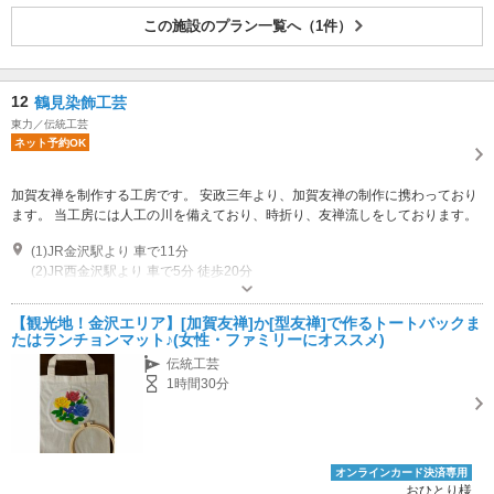
この施設のプラン一覧へ（1件）
12
鶴見染飾工芸
東力／伝統工芸
ネット予約OK
加賀友禅を制作する工房です。 安政三年より、加賀友禅の制作に携わっており
ます。 当工房には人工の川を備えており、時折り、友禅流しをしております。
(1)JR金沢駅より 車で11分
(2)JR西金沢駅より 車で5分 徒歩20分
オープン：10:00~18:00 定休日：日曜 祝日 年末年始 旧盆
専用駐車場あり（無料）3台
【観光地！金沢エリア】[加賀友禅]か[型友禅]で作るトートバックま
たはランチョンマット♪(女性・ファミリーにオススメ)
伝統工芸
1時間30分
オンラインカード決済専用
おひとり様