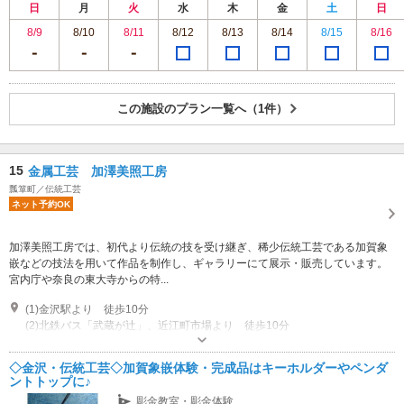
日
月
火
水
木
金
土
日
8/9
8/10
8/11
8/12
8/13
8/14
8/15
8/16
この施設のプラン一覧へ（1件）
15
金属工芸 加澤美照工房
瓢箪町／伝統工芸
ネット予約OK
加澤美照工房では、初代より伝統の技を受け継ぎ、稀少伝統工芸である加賀象
嵌などの技法を用いて作品を制作し、ギャラリーにて展示・販売しています。
宮内庁や奈良の東大寺からの特...
(1)金沢駅より 徒歩10分
(2)北鉄バス「武蔵が辻」、近江町市場より 徒歩10分
営業時間：10:00~17:00 休館日：日曜日、祝日
専用駐車場あり（無料）1台
◇金沢・伝統工芸◇加賀象嵌体験・完成品はキーホルダーやペンダ
ントトップに♪
彫金教室・彫金体験