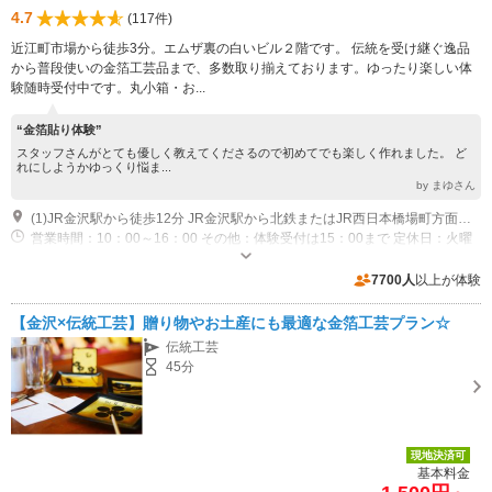
4.7
(117件)
近江町市場から徒歩3分。エムザ裏の白いビル２階です。 伝統を受け継ぐ逸品
から普段使いの金箔工芸品まで、多数取り揃えております。ゆったり楽しい体
験随時受付中です。丸小箱・お...
“金箔貼り体験”
スタッフさんがとても優しく教えてくださるので初めてでも楽しく作れました。 ど
れにしようかゆっくり悩ま...
by まゆさん
(1)JR金沢駅から徒歩12分 JR金沢駅から北鉄またはJR西日本橋場町方面行きバスで3分 武蔵ヶ辻バス停下車すぐ徒歩約2分 近江町市場から徒歩3分
営業時間：10：00～16：00 その他：体験受付は15：00まで 定休日：火曜
日 休業：夏期・年末年始休業あり その他：受け入れ人数 6名様まで
7700人
以上が体験
【金沢×伝統工芸】贈り物やお土産にも最適な金箔工芸プラン☆
伝統工芸
45分
現地決済可
基本料金