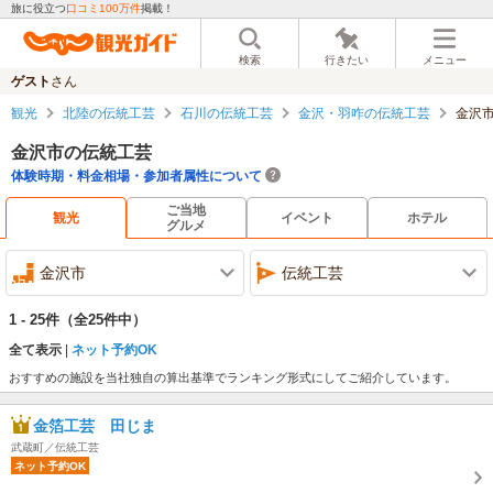
旅に役立つ
口コミ100万件
掲載！
検索
行きたい
メニュー
ゲスト
さん
観光
北陸の伝統工芸
石川の伝統工芸
金沢・羽咋の伝統工芸
金沢
金沢市の伝統工芸
体験時期・料金相場・参加者属性について
ご当地
観光
イベント
ホテル
グルメ
金沢市
伝統工芸
1 - 25件
（全25件中）
全て表示
ネット予約OK
おすすめの施設を当社独自の算出基準でランキング形式にしてご紹介しています。
金箔工芸 田じま
武蔵町／伝統工芸
ネット予約OK