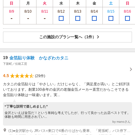
日
月
火
水
木
金
土
日
8/9
8/10
8/11
8/12
8/13
8/14
8/15
8/16
この施設のプラン一覧へ（1件）
19
金箔貼り体験 かなざわカタニ
下新町／伝統工芸
4.5
(29件)
カタニの金箔貼りは「やさしい」だけじゃなく、「満足度が高い」とご好評頂
いております。創業100余年の金沢の老舗金箔メーカー直営だからこそできる
金箔貼り体験は一味違います。実...
“丁寧な説明で楽しめました”
金沢といえば金箔だ！という単純な考えでしたが、行って良かったお店ベストです。
体験も時間に用意されてい...
by manoさん
(1)●金沢駅から JRバス=東口で4番のりばから乗車、 「尾張町」バス停下車、徒歩1分