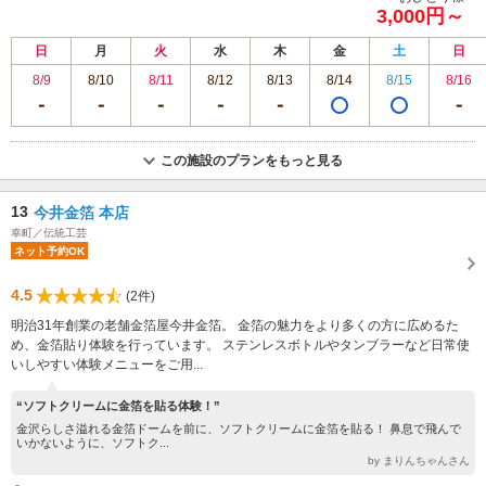
3,000円～
日
月
火
水
木
金
土
日
8/9
8/10
8/11
8/12
8/13
8/14
8/15
8/16
この施設のプランをもっと見る
13
今井金箔 本店
幸町／伝統工芸
ネット予約OK
4.5
(2件)
明治31年創業の老舗金箔屋今井金箔。 金箔の魅力をより多くの方に広めるた
め、金箔貼り体験を行っています。 ステンレスボトルやタンブラーなど日常使
いしやすい体験メニューをご用...
“ソフトクリームに金箔を貼る体験！”
金沢らしさ溢れる金箔ドームを前に、ソフトクリームに金箔を貼る！ 鼻息で飛んで
いかないように、ソフトク...
by まりんちゃんさん