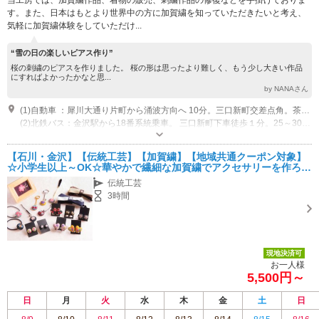
す。また、日本はもとより世界中の方に加賀繍を知っていただきたいと考え、
気軽に加賀繍体験をしていただけ...
“雪の日の楽しいピアス作り”
桜の刺繍のピアスを作りました。 桜の形は思ったより難しく、もう少し大きい作品
にすればよかったかなと思...
by NANAさん
(1)自動車 ：犀川大通り片町から涌波方向へ 10分。三口新町交差点角。茶色の建物です。 駐車場有り
(2)北鉄バス：金沢駅から18番系統乗車。 三口新町下車徒歩１分。25～30分で到着。
営業：不定休 10:00～17:00
【石川・金沢】【伝統工芸】【加賀繍】【地域共通クーポン対象】
☆小学生以上～OK☆華やかで繊細な加賀繍でアクセサリーを作ろ
う！イヤリング◇ピアスから選べる加賀繍体験♪＜3時間＞
伝統工芸
3時間
現地決済可
お一人様
5,500円～
日
月
火
水
木
金
土
日