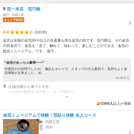
9
箔一本店 箔巧館
森戸／伝統工芸
ネット予約OK
4.4
(101件)
金沢は全国の金箔99％以上の生産量を誇る金箔の街です。箔巧館は、その金箔
の街金沢で、金箔を「見て、触れて、味わって」楽しむことができる「金箔の
総合ミュージアム」です。 地下...
“金箔がめっちゃ豪華ーー”
何度目かの訪問でしたが、 施設もキレイで、スタッフの方も親切で、気持ちよく金
箔体験が出来ました。 め...
by koさん
(1)金沢駅から車で１５分
(2)北陸自動車道 金沢西インター下車5分
営業：9:00～18:00 定休日：年中無休（1月1日は休館）
1500人
以上が体験
金箔ミュージアムで体験！箔貼り体験 名人コース
伝統工芸
35分