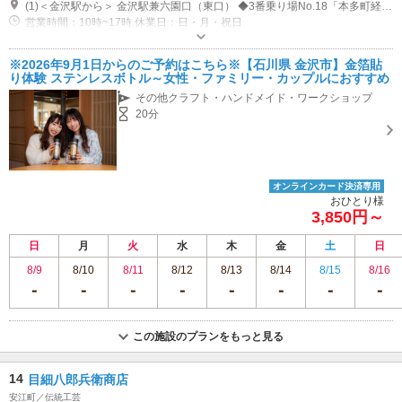
(1)＜金沢駅から＞ 金沢駅兼六園口（東口） ◆3番乗り場No.18「本多町経由・東部車庫」行き バス停「幸町」下車徒歩3分 ◆城下まち金沢周遊バス バス停「本多町」下車徒歩7分 ＜兼六園方面から ＞ 徒歩10分
営業時間：10時~17時 休業日：日・月・祝日
専用駐車場あり（無料）6台
※2026年9月1日からのご予約はこちら※【石川県 金沢市】金箔貼
り体験 ステンレスボトル～女性・ファミリー・カップルにおすすめ
その他クラフト・ハンドメイド・ワークショップ
20分
オンラインカード決済専用
おひとり様
3,850円～
日
月
火
水
木
金
土
日
8/9
8/10
8/11
8/12
8/13
8/14
8/15
8/16
この施設のプランをもっと見る
14
目細八郎兵衛商店
安江町／伝統工芸