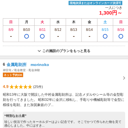
現地決済またはオンラインカード決済可
一人につき
1,300円～
日
月
火
水
木
金
土
日
8/9
8/10
8/11
8/12
8/13
8/14
8/15
8/16
この施設のプランをもっと見る
6
金属彫刻所 morinoko
神宮寺／彫金教室・彫金体験
ネット予約OK
4.9
(25件)
昭和13年に大阪で開設した中村金属彫刻所は、記念メダルやシール等の金型彫
刻を行ってきました。 昭和32年に金沢に移転し、手彫りや機械彫刻等で金型に
模様を彫刻、また加賀象嵌のブ...
“特別なお土産”
珍しい技法で作ったキーホルダーはよい記念です。 そこでかつて作られた物を見て
感心しました。中にはすき...