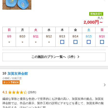
現地決済可
大人
2,000円～
日
月
火
水
木
金
土
日
8/9
8/10
8/11
8/12
8/13
8/14
8/15
8/16
この施設のプラン一覧へ（1件）
10
加賀友禅会館
小将町／伝統工芸
ネット予約OK
4.1
(26件)
繊細な筆致と優美な色使いで世界的にも評価の高い、加賀友禅の拠点。加賀友
禅会館では、作品の展示、製作工程の説明ビデオなどを通じて、加賀友禅の魅
力を伝える。ほかにハンカチに彩...