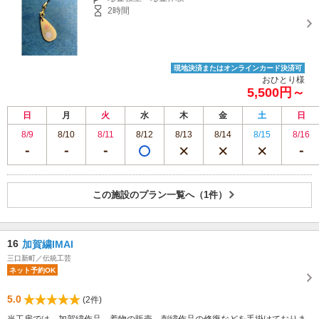
2時間
現地決済またはオンラインカード決済可
おひとり様
5,500円～
日
月
火
水
木
金
土
日
8/9
8/10
8/11
8/12
8/13
8/14
8/15
8/16
この施設のプラン一覧へ（1件）
16
加賀繍IMAI
三口新町／伝統工芸
ネット予約OK
5.0
(2件)
当工房では、加賀繍作品、着物の販売、刺繍作品の修復などを手掛けておりま