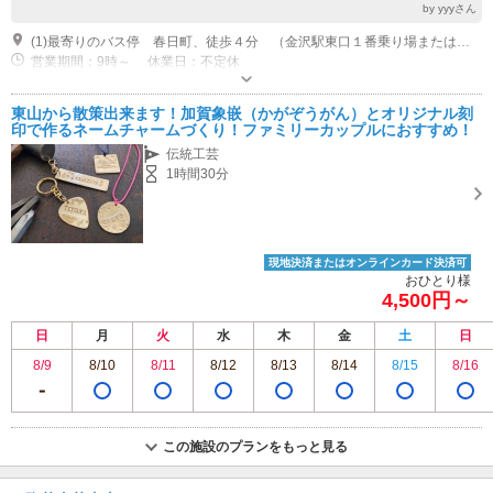
by yyyさん
(1)最寄りのバス停 春日町、徒歩４分 （金沢駅東口１番乗り場または東山（柳橋方面）、両方面からバスで5～10分程度） 金沢駅から車5~8分
営業期間：9時～ 休業日：不定休
専用駐車場あり（無料）2台 工場前
東山から散策出来ます！加賀象嵌（かがぞうがん）とオリジナル刻
印で作るネームチャームづくり！ファミリーカップルにおすすめ！
伝統工芸
1時間30分
現地決済またはオンラインカード決済可
おひとり様
4,500円～
日
月
火
水
木
金
土
日
8/9
8/10
8/11
8/12
8/13
8/14
8/15
8/16
この施設のプランをもっと見る