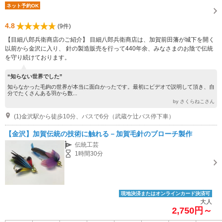
ネット予約OK
4.8
(9件)
【目細八郎兵衛商店のご紹介】 目細八郎兵衛商店は、加賀前田藩が城下を開く
以前から金沢に入り、 針の製造販売を行って440年余、みなさまのお陰で伝統
を守り続けております。
“知らない世界でした”
知らなかった毛鉤の世界が本当に面白かったです。最初にビデオで説明して頂き、自
分でたくさんある羽から数...
by さくらねこさん
(1)金沢駅から徒歩10分、バスで6分（武蔵ケ辻バス停下車）
【金沢】加賀伝統の技術に触れる－加賀毛針のブローチ製作
伝統工芸
1時間30分
現地決済またはオンラインカード決済可
大人
2,750円～