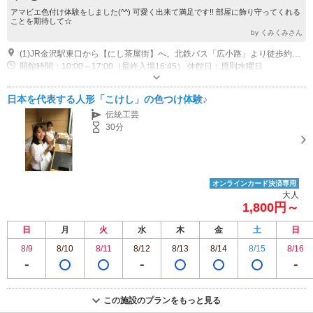
アマビエ色付け体験をしました(^^) 可愛く出来て満足です!! 部屋に飾り守ってくれる
ことを期待して☆
by くみくみさん
(1)JR金沢駅東口から【にし茶屋街】へ。北鉄バス「広小路」より徒歩約３分
開館時間：10:00～17:00（最終入場16:45） 休館日：原則水曜日
駐車場なし
日本を代表する人形「こけし」の色つけ体験♪
伝統工芸
30分
オンラインカード決済専用
大人
1,800円～
日
月
火
水
木
金
土
日
8/9
8/10
8/11
8/12
8/13
8/14
8/15
8/16
この施設のプランをもっと見る