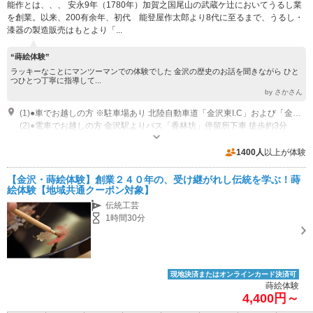
能作とは、、、 安永9年（1780年）加賀之国尾山の武蔵ケ辻においてうるし業
を創業。以来、200有余年、初代 能登屋作太郎より8代に至るまで、うるし・
漆器の製造販売はもとより「...
“蒔絵体験”
ラッキーなことにマンツーマンでの体験でした 金沢の歴史のお話を聞きながら ひと
つひとつ丁寧に指導して...
by さかさん
(1)●車でお越しの方 ※駐車場あり 北陸自動車道「金沢東I.C」および「金沢西」から約13キロ、約20分 約2台分の駐車スペースがございます。
(2)●電車でお越しの方 金沢駅よりバス「香林坊」停留所下車 徒歩約3分
営業時間：10：00～19：00 休館日：水曜日
専用駐車場あり（無料）2台
1400人
以上が体験
【金沢・蒔絵体験】創業２４０年の、受け継がれし伝統を学ぶ！蒔
絵体験【地域共通クーポン対象】
伝統工芸
1時間30分
現地決済またはオンラインカード決済可
蒔絵体験
4,400円～