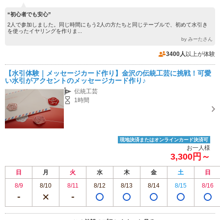
“初心者でも安心”
2人で参加しました。同じ時間にもう2人の方たちと同じテーブルで、初めて水引き
を使ったイヤリングを作りま...
by みーたさん
3400人
以上が体験
【水引体験｜メッセージカード作り】金沢の伝統工芸に挑戦！可愛
い水引がアクセントのメッセージカード作り♪
伝統工芸
1時間
現地決済またはオンラインカード決済可
お一人様
3,300円～
日
月
火
水
木
金
土
日
8/9
8/10
8/11
8/12
8/13
8/14
8/15
8/16