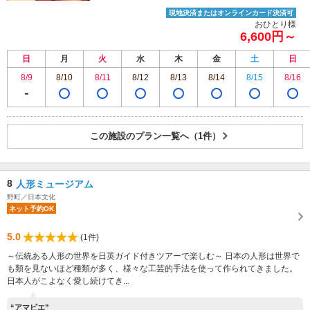
現地決済またはオンラインカード決済可
おひとり様
6,600円～
日
月
火
水
木
金
土
日
8/9
8/10
8/11
8/12
8/13
8/14
8/15
8/16
この施設のプラン一覧へ（1件）
8
人形ミュージアム
野町／日本文化
ネット予約OK
5.0
(1件)
～伝統ある人形の世界を日英ガイド付きツアーで楽しむ～ 日本の人形は世界で
も類を見ないほど種類が多く、様々な工芸的手法を使って作られてきました。
日本人がこよなく愛し続けてき...
“アマビエ”