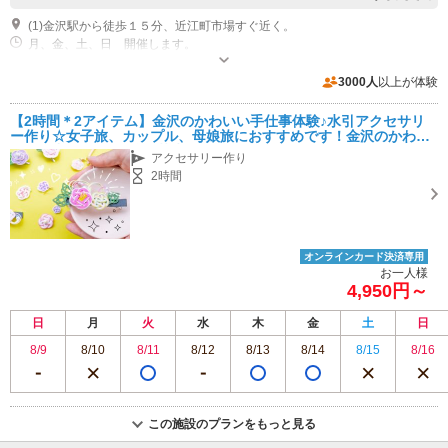
(1)金沢駅から徒歩１５分、近江町市場すぐ近く。
月、金、土、日 開催します。
3000人
以上が体験
【2時間＊2アイテム】金沢のかわいい手仕事体験♪水引アクセサリ
ー作り☆女子旅、カップル、母娘旅におすすめです！金沢のかわい
い思い出♪金沢の伝統工芸水引を体験してみませんか？
アクセサリー作り
2時間
オンラインカード決済専用
お一人様
4,950円～
日
月
火
水
木
金
土
日
8/9
8/10
8/11
8/12
8/13
8/14
8/15
8/16
この施設のプランをもっと見る