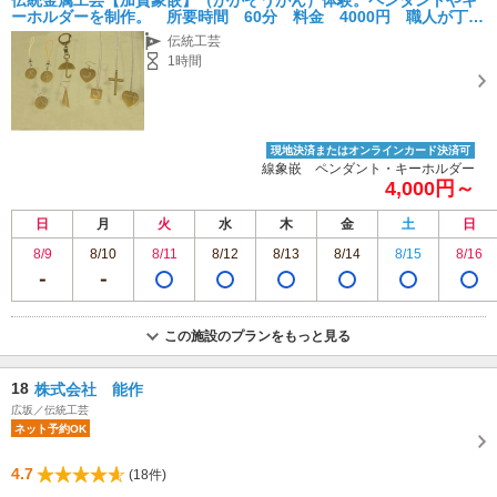
ーホルダーを制作。 所要時間 60分 料金 4000円 職人が丁寧
に指導いたしますので安心して伝統工芸を体験出来ます。
伝統工芸
1時間
現地決済またはオンラインカード決済可
線象嵌 ペンダント・キーホルダー
4,000円～
日
月
火
水
木
金
土
日
8/9
8/10
8/11
8/12
8/13
8/14
8/15
8/16
この施設のプランをもっと見る
18
株式会社 能作
広坂／伝統工芸
ネット予約OK
4.7
(18件)