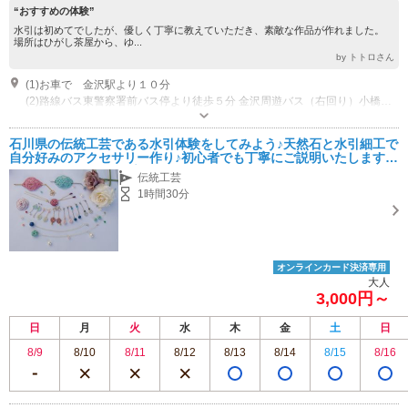
“おすすめの体験”
水引は初めてでしたが、優しく丁寧に教えていただき、素敵な作品が作れました。
場所はひがし茶屋から、ゆ...
by トトロさん
(1)お車で 金沢駅より１０分
(2)路線バス東警察署前バス停より徒歩５分 金沢周遊バス（右回り）小橋バス停より徒歩１５分
営業時間：９時～１７時（最終受付１６時）
専用駐車場あり（無料）7台
石川県の伝統工芸である水引体験をしてみよう♪天然石と水引細工で
自分好みのアクセサリー作り♪初心者でも丁寧にご説明いたします♪
＜ファミリー・カップル・女性にもおすすめ♪＞
伝統工芸
1時間30分
オンラインカード決済専用
大人
3,000円～
日
月
火
水
木
金
土
日
8/9
8/10
8/11
8/12
8/13
8/14
8/15
8/16