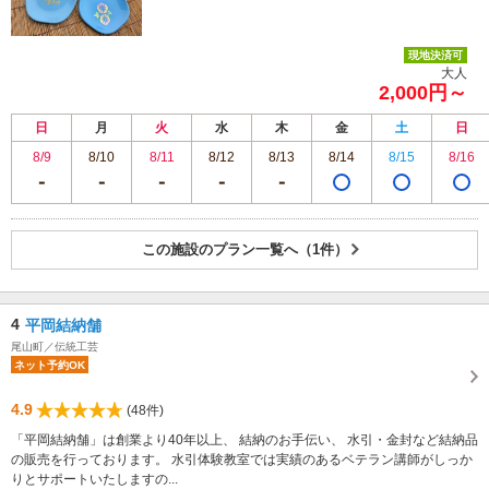
現地決済可
大人
2,000円～
日
月
火
水
木
金
土
日
8/9
8/10
8/11
8/12
8/13
8/14
8/15
8/16
この施設のプラン一覧へ（1件）
4
平岡結納舗
尾山町／伝統工芸
ネット予約OK
4.9
(48件)
「平岡結納舗」は創業より40年以上、 結納のお手伝い、 水引・金封など結納品
の販売を行っております。 水引体験教室では実績のあるベテラン講師がしっか
りとサポートいたしますの...