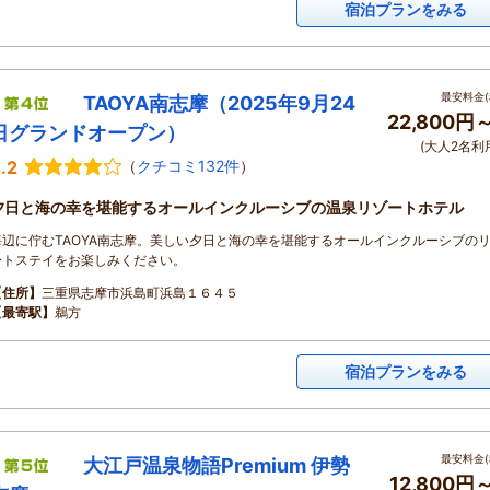
宿泊プランをみる
最安料金(
TAOYA南志摩（2025年9月24
22,800円
日グランドオープン）
(大人2名利
.2
（
クチコミ132件
）
夕日と海の幸を堪能するオールインクルーシブの温泉リゾートホテル
海辺に佇むTAOYA南志摩。美しい夕日と海の幸を堪能するオールインクルーシブの
ートステイをお楽しみください。
【住所】
三重県志摩市浜島町浜島１６４５
【最寄駅】
鵜方
宿泊プランをみる
最安料金(
大江戸温泉物語Premium 伊勢
12,800円