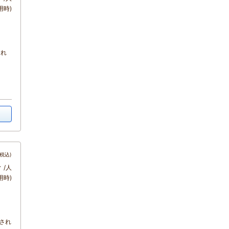
用時)
され
税込)
～
/人
用時)
され