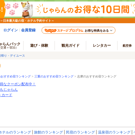
 ～日本最大級の宿・ホテル予約サイト～
ログイン
会員登録
お得な特典をみる
ゃらんパック
遊び・体験
観光ガイド
レンタカー
航空券
（交通＋宿泊）
日帰り・デイユース
のおすすめ宿ランキング
>
三重のおすすめ宿ランキング
>
志摩のおすすめ宿ランキング
得なクーポン配布中！
もじゃらん
ートカード
ホテルのランキング
旅館のランキング
民宿のランキング
温泉宿のランキング