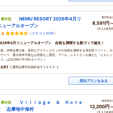
最安料金(
NEMU RESORT 2026年4月リ
8,591円
ニューアルオープン
(大人2名利
.6
（
クチコミ45件
）
2026年4月リニューアルオープン 自然を満喫する新ヴィラ誕生！
温泉、伊勢志摩の食、多彩なアクティビティや大自然を満喫する滞在型リゾート。ホ
やヴィラ、愛犬同伴可能なお部屋もご用意。プール、レストランを備えた「ヒルトッ
ウス」は2026年7月18日オープン！
【住所】
三重県志摩市浜島町迫子２６９２‐３
宿泊プランをみる
最安料金(
Ｖｉｌｌａｇｅ ＆ Ｈｏｔｅ
12,200円
ｌ 志摩地中海村
(大人2名利