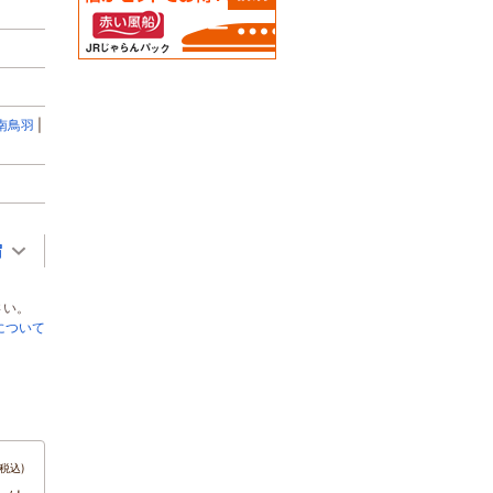
南鳥羽
宿
さい。
について
税込)