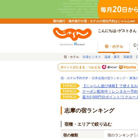
国内旅行・海外旅行や宿・ホテルの宿泊予約はじゃらんnet
こんにちは♪ゲストさん
じ
宿・ホテル
宿・ホテル
出張ビジネス
温泉・露天
高級宿
ポイントがたまる・つかえる
宿・ホテル予約TOP
>
日本全国の宿ランキング
>
東海
【じゃらん遊び体験】で使えるお
クーポン配布中！レンタカー予約
最大6,000円分ポイント/リクル
志摩の宿ランキング
宿種・エリアで絞り込む
宿の種類
宿のランキング