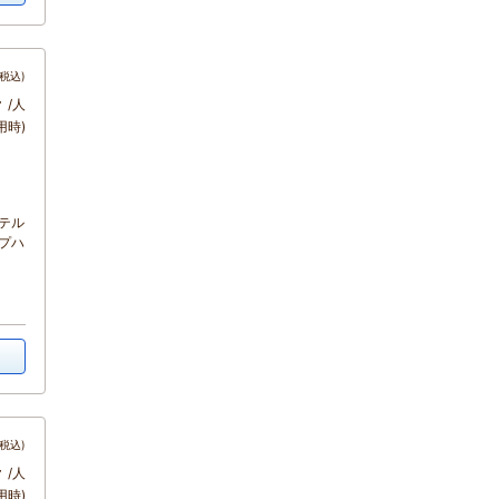
税込)
～
/人
用時)
テル
プハ
税込)
～
/人
用時)