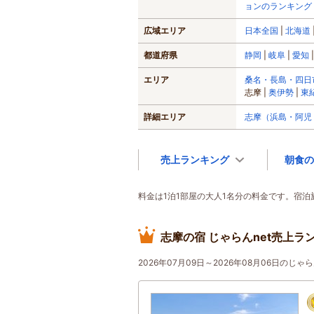
ョンのランキング
広域エリア
日本全国
北海道
都道府県
静岡
岐阜
愛知
エリア
桑名・長島・四日
志摩
奥伊勢
東
詳細エリア
志摩（浜島・阿児
売上ランキング
朝食の
料金は1泊1部屋の大人1名分の料金です。宿
志摩の宿 じゃらんnet売上ラ
2026年07月09日～2026年08月06日の