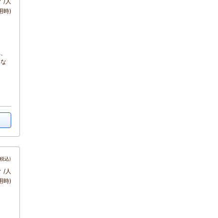
～
/人
用時)
れ、
たな
税込)
～
/人
用時)