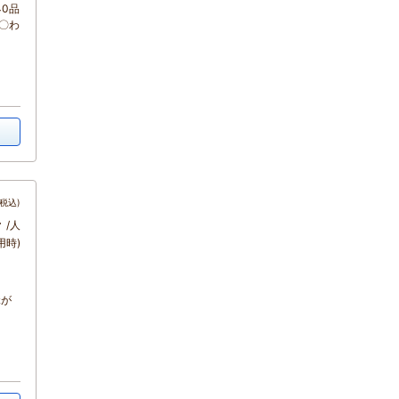
0品
〇わ
税込)
～
/人
用時)
緑が