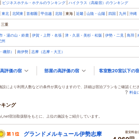
ビジネスホテル・ホテルのランキング
ハイクラス（高級宿）のランキング
東北
北関東
首都圏
甲信越
北陸
東海
近畿
山陰・山陽
四国
九州
沖縄
三重
市・湯の山・鈴鹿
伊賀・上野・名張
津・久居・美杉・松阪
伊勢・二見
鳥羽
紀州
・磯部）
南伊勢
志摩（志摩・大王）
高評価の宿
部屋の高評価の宿
客室数20室以下の
泊施設により利用人数などの条件が異なりますので、詳細は宿泊プランをご確認くだ
料金
ンキング
じゃらんnet宿泊取扱額をもとに、上位の施設をご紹介しています。
最安料金(
グランドメルキュール伊勢志摩