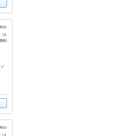
税込)
～
/人
用時)
リゾ
税込)
～
/人