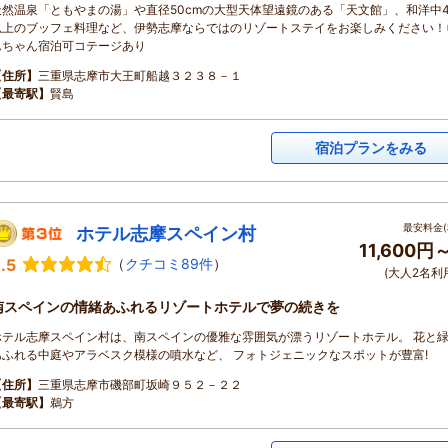
天然温泉「ともやまの湯」や直径50cmの大型天体望遠鏡のある「天文館」、和洋中4
以上のブッフェ料理など、伊勢志摩ならではのリゾートステイをお楽しみください！
んちゃん宿泊可コテージあり
【住所】
三重県志摩市大王町船越３２３８－１
【最寄駅】
賢島
宿泊プランをみる
最安料金(
ホテル志摩スペイン村
11,600円
.5
（
クチコミ89件
）
(大人2名利
南スペインの情緒あふれるリゾートホテルで夢の続きを
ホテル志摩スペイン村は、南スペインの優雅な雰囲気が漂うリゾートホテル。 花と
あふれる中庭やアラベスク模様の噴水など、 フォトジェニックなスポットが豊富!
【住所】
三重県志摩市磯部町坂崎９５２－２２
【最寄駅】
鵜方