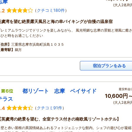
志摩
(大人2名利
.2
（
クチコミ180件
）
英虞湾を望む絶景露天風呂と海の幸バイキングが自慢の温泉宿
プレミアムラウンジでドリンクを楽しみながら、 風光明媚な志摩の景観と潮風に癒
るひと時をお過ごしください
【住所】
三重県志摩市浜島町浜島１０３５
【最寄駅】
鵜方
宿泊プランをみる
最安料金(
都リゾート 志摩 ベイサイド
10,600円
テラス
(大人2名利
.4
（
クチコミ91件
）
【英虞湾の絶景を望む、全室テラス付きの南欧風リゾートホテル】
白壁と赤い屋根の異国情緒あふれるフォトジェニックな館内。シェフの遊び心が凝縮