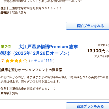
た、伊勢志摩の和食＆フレンチが楽しめる”海辺のオーベルジュ”
【住所】
三重県志摩市阿児町鵜方３６１８－３３
【最寄駅】
賢島 / 鵜方
宿泊プランをみる
最安料金(
大江戸温泉物語Premium 志摩
13,100円
彩朝楽（2025年12月26日オープン）
(大人2名利
.7
（
クチコミ116件
）
英虞湾を望むオーシャンフロントの温泉宿
目の前に広がるのは、さまざまな形の島や半島が美しい海岸線をつくる英虞湾の景色
に夕景は極上で、安らぎのひと時を過ごせます。
【住所】
三重県志摩市阿児町神明６８７－２
【最寄駅】
賢島
宿泊プランをみる