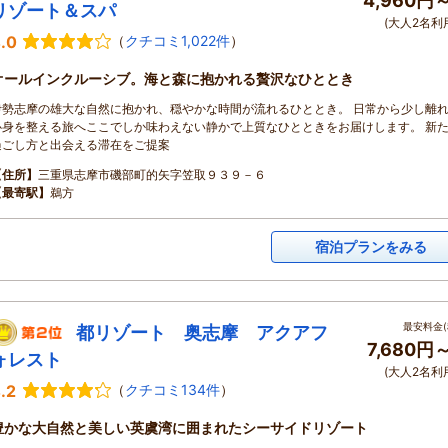
4,960円
リゾート＆スパ
(大人2名利
.0
（
クチコミ1,022件
）
オールインクルーシブ。海と森に抱かれる贅沢なひととき
伊勢志摩の雄大な自然に抱かれ、穏やかな時間が流れるひととき。 日常から少し離
心身を整える旅へここでしか味わえない静かで上質なひとときをお届けします。 新
過ごし方と出会える滞在をご提案
【住所】
三重県志摩市磯部町的矢字笠取９３９－６
【最寄駅】
鵜方
宿泊プランをみる
最安料金(
都リゾート 奥志摩 アクアフ
7,680円
ォレスト
(大人2名利
.2
（
クチコミ134件
）
豊かな大自然と美しい英虞湾に囲まれたシーサイドリゾート