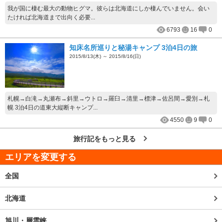
我が国に棲む最大の動物ヒグマ。彼らは北海道にしか棲んでいません。会い
たければ北海道まで出向く必要...
6793
16
0
知床名所巡りと秘湯キャンプ 3泊4日の旅
2015/8/13(木) ～ 2015/8/16(日)
札幌→白滝→丸瀬布→斜里→ウトロ→羅臼→清里→標津→佐呂間→愛別→札
幌 3泊4日の道東大縦断キャンプ...
4550
9
0
旅行記をもっと見る
エリアを変更する
全国
北海道
旭川・層雲峡