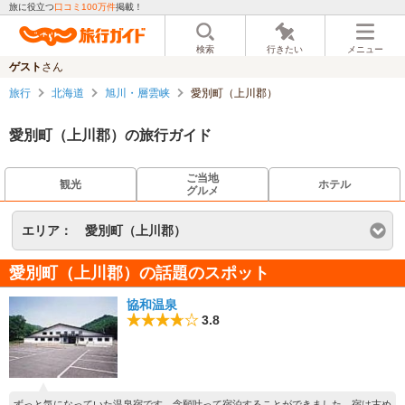
旅に役立つ
口コミ100万件
掲載！
検索
行きたい
メニュー
ゲスト
さん
旅行
北海道
旭川・層雲峡
愛別町（上川郡）
愛別町（上川郡）の旅行ガイド
ご当地
観光
ホテル
グルメ
エリア：
愛別町（上川郡）
愛別町（上川郡）の話題のスポット
協和温泉
3.8
ずっと気になっていた温泉宿です。念願叶って宿泊することができました。宿は古め