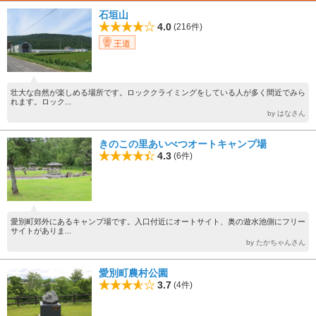
石垣山
4.0
(216件)
王道
壮大な自然が楽しめる場所です。ロッククライミングをしている人が多く間近でみら
れます。ロック...
by はなさん
きのこの里あいべつオートキャンプ場
4.3
(6件)
愛別町郊外にあるキャンプ場です。入口付近にオートサイト、奥の遊水池側にフリー
サイトがありま...
by たかちゃんさん
愛別町農村公園
3.7
(4件)