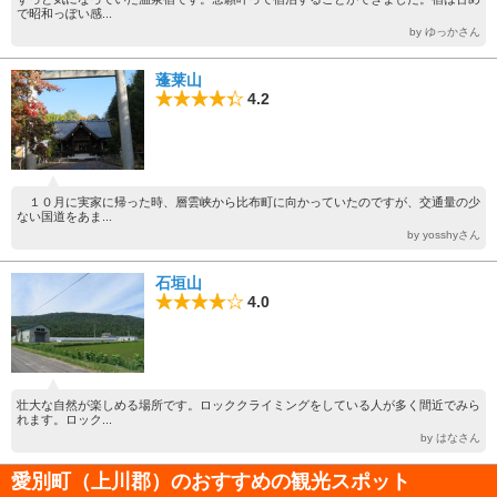
で昭和っぽい感...
by ゆっかさん
蓬莱山
4.2
１０月に実家に帰った時、層雲峡から比布町に向かっていたのですが、交通量の少
ない国道をあま...
by yosshyさん
石垣山
4.0
壮大な自然が楽しめる場所です。ロッククライミングをしている人が多く間近でみら
れます。ロック...
by はなさん
愛別町（上川郡）のおすすめの観光スポット