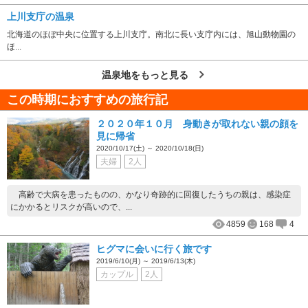
上川支庁の温泉
北海道のほぼ中央に位置する上川支庁。南北に長い支庁内には、旭山動物園の
ほ...
温泉地をもっと見る
この時期におすすめの旅行記
２０２０年１０月 身動きが取れない親の顔を
見に帰省
2020/10/17(土) ～ 2020/10/18(日)
夫婦
2人
高齢で大病を患ったものの、かなり奇跡的に回復したうちの親は、感染症
にかかるとリスクが高いので、...
4859
168
4
ヒグマに会いに行く旅です
2019/6/10(月) ～ 2019/6/13(木)
カップル
2人