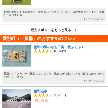
愛別の北町にある公園です。噴水やバーベキューハウス、体験農園もあります。訪れ
たときはまだ寒...
by たかちゃんさん
観光スポットをもっと見る
愛別町（上川郡）のおすすめのグルメ
協和の里のもち工房 愛ふくふく
4.3
(6件)
愛別のＪＡスーパーで販売していました。残念ながら生のつきたて餅はなかったので
すが、切り餅が...
by たかちゃんさん
協和温泉
3.8
(11件)
ご当地