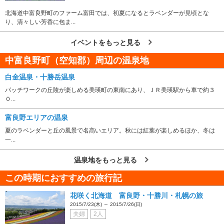
北海道中富良野町のファーム富田では、初夏になるとラベンダーが見頃とな
り、清々しい芳香に包ま...
イベントをもっと見る
中富良野町（空知郡）周辺の温泉地
白金温泉・十勝岳温泉
パッチワークの丘陵が楽しめる美瑛町の東南にあり、ＪＲ美瑛駅から車で約３
０...
富良野エリアの温泉
夏のラベンダーと丘の風景で名高いエリア。秋には紅葉が楽しめるほか、冬は
一...
温泉地をもっと見る
この時期におすすめの旅行記
花咲く北海道 富良野・十勝川・札幌の旅
2015/7/23(木) ～ 2015/7/26(日)
夫婦
2人