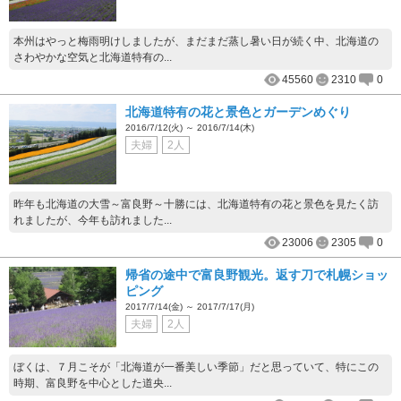
本州はやっと梅雨明けしましたが、まだまだ蒸し暑い日が続く中、北海道の
さわやかな空気と北海道特有の...
45560
2310
0
北海道特有の花と景色とガーデンめぐり
2016/7/12(火) ～ 2016/7/14(木)
夫婦
2人
昨年も北海道の大雪～富良野～十勝には、北海道特有の花と景色を見たく訪
れましたが、今年も訪れました...
23006
2305
0
帰省の途中で富良野観光。返す刀で札幌ショッ
ピング
2017/7/14(金) ～ 2017/7/17(月)
夫婦
2人
ぼくは、７月こそが「北海道が一番美しい季節」だと思っていて、特にこの
時期、富良野を中心とした道央...