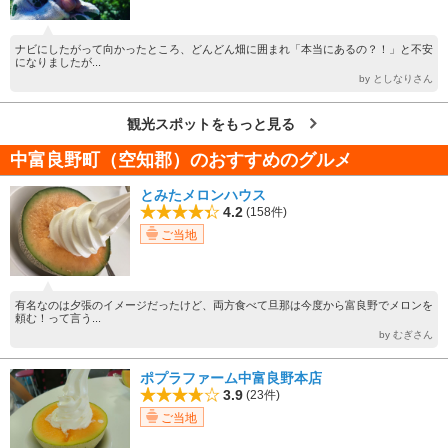
ナビにしたがって向かったところ、どんどん畑に囲まれ「本当にあるの？！」と不安
になりましたが...
by としなりさん
観光スポットをもっと見る
中富良野町（空知郡）のおすすめのグルメ
とみたメロンハウス
4.2
(158件)
ご当地
有名なのは夕張のイメージだったけど、両方食べて旦那は今度から富良野でメロンを
頼む！って言う...
by むぎさん
ポプラファーム中富良野本店
3.9
(23件)
ご当地