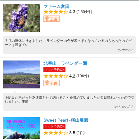
ファーム富田
4.3
(2,504件)
王道
７月の連休に行きました。 ラベンダーの色が黒っぽくなっているのもあったのでピ
ークは過ぎてい...
by ナオさん
北星山 ラベンダー園
ネット予約OK
4.2
(196件)
王道
予約日が雨だった為連絡もせず訪れることを諦めていましたが翌日晴れだったので訪
れました。事情...
by りかおさん
Sweet Pearl -横山農園
ネット予約OK
3.5
(2件)