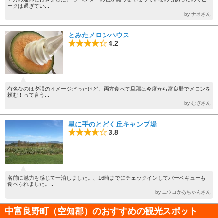
ークは過ぎてい...
by ナオさん
とみたメロンハウス
4.2
有名なのは夕張のイメージだったけど、両方食べて旦那は今度から富良野でメロンを
頼む！って言う...
by むぎさん
星に手のとどく丘キャンプ場
3.8
名前に魅力を感じて一泊しました。、16時までにチェックインしてバーベキューも
食べられました。...
by ユウコかあちゃんさん
中富良野町（空知郡）のおすすめの観光スポット