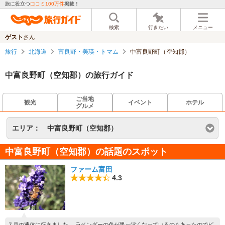
旅に役立つ
口コミ100万件
掲載！
検索
行きたい
メニュー
ゲスト
さん
旅行
北海道
富良野・美瑛・トマム
中富良野町（空知郡）
中富良野町（空知郡）の旅行ガイド
ご当地
観光
イベント
ホテル
グルメ
エリア：
中富良野町（空知郡）
中富良野町（空知郡）の話題のスポット
ファーム富田
4.3
７月の連休に行きました。 ラベンダーの色が黒っぽくなっているのもあったのでピ