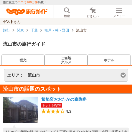
旅に役立つ
口コミ100万件
掲載！
検索
行きたい
メニュー
ゲスト
さん
旅行
関東
千葉
松戸・柏・野田
流山市
流山市の旅行ガイド
ご当地
観光
ホテル
グルメ
エリア：
流山市
流山市の話題のスポット
紫焔窯おおたかの森陶房
ネット予約OK
4.3
はじめての陶芸体験でしたが、とても丁寧に教えていただき茶碗、小皿、箸置きを作