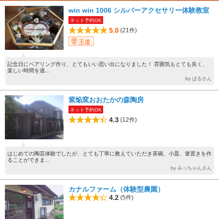
win win 1006 シルバーアクセサリー体験教室
ネット予約OK
5.0
(21件)
王道
記念日にペアリング作り、とてもいい思い出になりました！ 雰囲気もとても良く、
楽しい時間を過...
by ぱるさん
紫焔窯おおたかの森陶房
ネット予約OK
4.3
(12件)
はじめての陶芸体験でしたが、とても丁寧に教えていただき茶碗、小皿、箸置きを作
ることができま...
by みっちゃんさん
カナルファーム（体験型農園）
4.2
(5件)