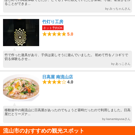
ることができま...
by みっちゃんさん
竹灯り工房
ネット予約OK
5.0
竹で作った遊具があり、子供は楽しそうに遊んでいました。 初めて竹をノコギリで
切る体験もさせ...
by あっこさん
日高屋 南流山店
4.0
移動途中の南流山に日高屋があったのでちょうど昼時だったので利用しました。日高
屋だとリーズナ...
by kanamisyusaさん
流山市のおすすめの観光スポット