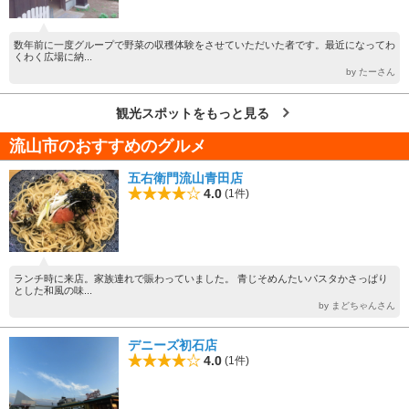
数年前に一度グループで野菜の収穫体験をさせていただいた者です。最近になってわ
くわく広場に納...
by たーさん
観光スポットをもっと見る
流山市のおすすめのグルメ
五右衛門流山青田店
4.0
(1件)
ランチ時に来店。家族連れで賑わっていました。 青じそめんたいパスタかさっぱり
とした和風の味...
by まどちゃんさん
デニーズ初石店
4.0
(1件)