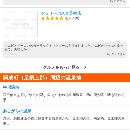
by たけさん
ジョリーパスタ足柄店
4.7
(4件)
小エビとベーコンのガーリックトマトソースを注文しました。 エビがたっぷり食べ
れて、美味しか...
by タケ子さん
グルメをもっと見る
開成町（足柄上郡）周辺の温泉地
中川温泉
武田信玄を癒し｢信玄の隠し湯｣といわれる中川温泉。稀に鹿や猿、猪も現れる
手...
あしがらの温泉
丹沢、箱根連山の麓に位置する自然豊かな「金太郎の里」南足柄。金太郎の産
湯...