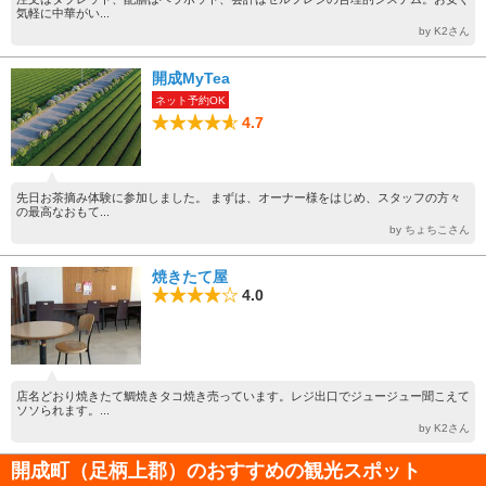
気軽に中華がい...
by K2さん
開成MyTea
ネット予約OK
4.7
先日お茶摘み体験に参加しました。 まずは、オーナー様をはじめ、スタッフの方々
の最高なおもて...
by ちょちこさん
焼きたて屋
4.0
店名どおり焼きたて鯛焼きタコ焼き売っています。レジ出口でジュージュー聞こえて
ソソられます。...
by K2さん
開成町（足柄上郡）のおすすめの観光スポット