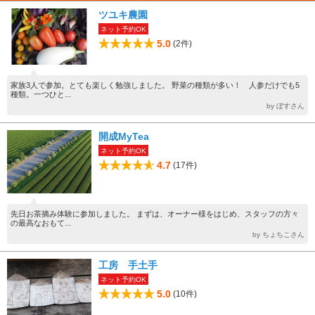
ツユキ農園
ネット予約OK
5.0
(2件)
家族3人で参加。とても楽しく勉強しました。 野菜の種類が多い！ 人参だけでも5
種類。一つひと...
by ぼすさん
開成MyTea
ネット予約OK
4.7
(17件)
先日お茶摘み体験に参加しました。 まずは、オーナー様をはじめ、スタッフの方々
の最高なおもて...
by ちょちこさん
工房 手土手
ネット予約OK
5.0
(10件)