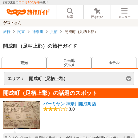
旅に役立つ
口コミ100万件
掲載！
検索
行きたい
メニュー
ゲスト
さん
旅行
関東
神奈川
足柄
開成町（足柄上郡）
開成町（足柄上郡）の旅行ガイド
ご当地
観光
ホテル
グルメ
エリア：
開成町（足柄上郡）
開成町（足柄上郡）の話題のスポット
バーミヤン 神奈川開成町店
3.0
注文はタブレット、配膳はベラボット、会計はセルフレジの合理的システム。お安く