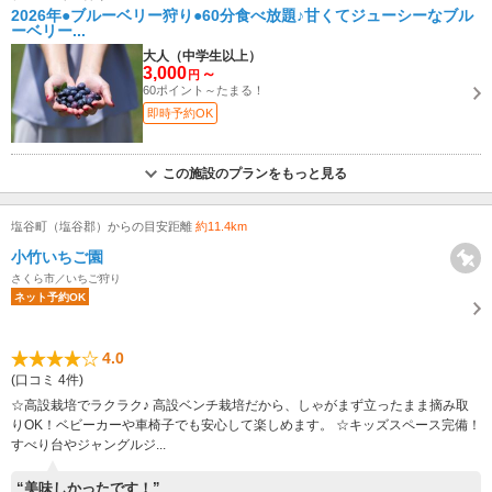
2026年●ブルーベリー狩り●60分食べ放題♪甘くてジューシーなブル
ーベリー...
大人（中学生以上）
3,000
～
円
60ポイント～たまる！
即時予約OK
この施設のプランをもっと見る
塩谷町（塩谷郡）からの目安距離
約11.4km
小竹いちご園
さくら市／いちご狩り
ネット予約OK
4.0
(口コミ 4件)
☆高設栽培でラクラク♪ 高設ベンチ栽培だから、しゃがまず立ったまま摘み取
りOK！ベビーカーや車椅子でも安心して楽しめます。 ☆キッズスペース完備！
すべり台やジャングルジ...
“美味しかったです！”