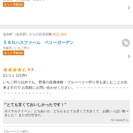
ネット予約OK
塩谷町（塩谷郡）からの目安距離
約11.1km
５８ロハスファーム ベリーガーデン
矢板市／いちご狩り
ネット予約OK
4.3
(口コミ 121件)
いちご狩り以外でも、野菜の収穫体験・ブルーベリー狩り等も楽しむことが出
来ますので お気軽にお問い合わせください。 －－－－－－－－－－－－－－－
－－－－－－－－－－－－－...
“とても甘くておいしかったです！”
ロイヤルクイーン、とちあいか、どちらもとても甘くて大きくて、お腹いっぱい食べ
ました！ またぜひ行きた...
by aquaさん
ブルーベリー狩り