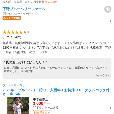
塩谷町（塩谷郡）からの目安距離
約39.2km
下野ブルーベリーファーム
下野市／ブルーベリー狩り
ネット予約OK
4.8
(口コミ 34件)
無農薬・無化学肥料で苗から育てています。メイン品種はティフブルーで畑に
2205本植えてあります。7月下旬から9月上旬にかけて細谷のお地蔵様西（下野
市細谷505南付近）のブルーベリ...
“夏のお出かけにぴったり！”
家族で利用しました！ 他の方のレビューにあるように、農園の方がとても気さくで
素敵でした。 60分は思っ...
by かなさん
ブルーベリー狩り
2026年・ブルーベリー狩り｜入園料＋お持帰り100グラムパック付
き＋食べ放...
中学生以上
1,000
～
円
20ポイント～たまる！
即時予約OK