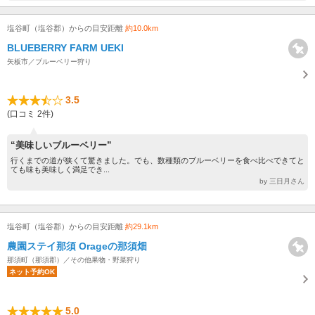
塩谷町（塩谷郡）からの目安距離
約10.0km
BLUEBERRY FARM UEKI
矢板市／ブルーベリー狩り
3.5
(口コミ 2件)
“美味しいブルーベリー”
行くまでの道が狭くて驚きました。でも、数種類のブルーベリーを食べ比べできてと
ても味も美味しく満足でき...
by 三日月さん
塩谷町（塩谷郡）からの目安距離
約29.1km
農園ステイ那須 Orageの那須畑
那須町（那須郡）／その他果物・野菜狩り
ネット予約OK
5.0