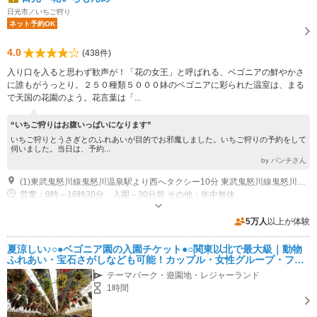
日光市／いちご狩り
ネット予約OK
4.0
(438件)
入り口を入ると思わず歓声が！「花の女王」と呼ばれる、ベゴニアの鮮やかさ
に誰もがうっとり。２５０種類５０００鉢のベゴニアに彩られた温室は、まる
で天国の花園のよう。花言葉は「...
“いちご狩りはお腹いっぱいになります”
いちご狩りとうさぎとのふれあいが目的でお邪魔しました。いちご狩りの予約をして
伺いました。当日は、予約...
by パンチさん
(1)東武鬼怒川線鬼怒川温泉駅より西へタクシー10分 東武鬼怒川線鬼怒川温泉駅より路線バス約15分「花いちもんめ」下車すぐ
営業：9時～16時30分 入園～30分前 その他：年中無休
専用駐車場あり（無料）30台
5万人
以上が体験
夏涼しい♪○●ベゴニア園の入園チケット●○関東以北で最大級｜動物
ふれあい・宝石さがしなども可能！カップル・女性グループ・ファ
ミリーにおすすめ♪鬼怒川温泉駅より車で10分、路線バスで「花い
テーマパーク・遊園地・レジャーランド
ちもんめ」下車
1時間