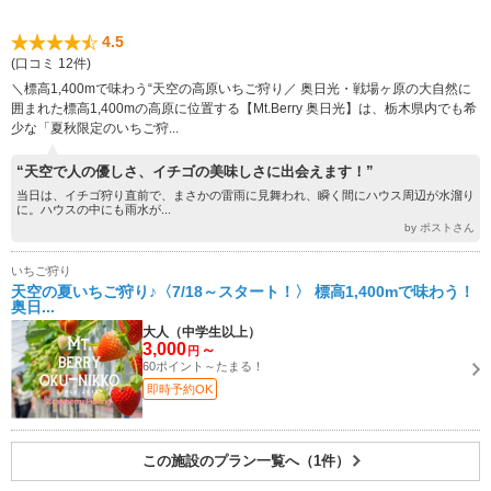
4.5
(口コミ 12件)
＼標高1,400mで味わう“天空の高原いちご狩り／ 奥日光・戦場ヶ原の大自然に
囲まれた標高1,400mの高原に位置する【Mt.Berry 奥日光】は、栃木県内でも希
少な「夏秋限定のいちご狩...
“天空で人の優しさ、イチゴの美味しさに出会えます！”
当日は、イチゴ狩り直前で、まさかの雷雨に見舞われ、瞬く間にハウス周辺が水溜り
に。ハウスの中にも雨水が...
by ポストさん
いちご狩り
天空の夏いちご狩り♪〈7/18～スタート！〉 標高1,400mで味わう！
奥日...
大人（中学生以上）
3,000
～
円
60ポイント～たまる！
即時予約OK
この施設のプラン一覧へ（1件）