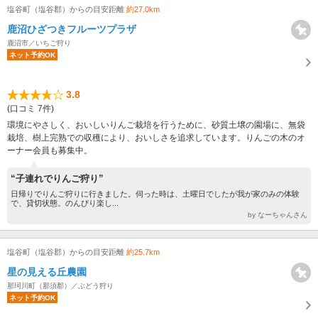
塩谷町（塩谷郡）からの目安距離
約27.0km
鹿沼ひざつきフルーツプラザ
鹿沼市／いちご狩り
ネット予約OK
3.8
(口コミ 7件)
環境にやさしく、おいしいりんご栽培を行うために、砂質土壌の園場に、無袋
栽培、樹上完熟での収穫により、おいしさを追求しています。りんごの木のオ
ーナー会員も募集中。
“子連れでりんご狩り”
日帰りでりんご狩りに行きました。伺った時は、土曜日でしたが我が家のみの体験
で、貸切状態。のんびり楽し...
by なーちゃんさん
塩谷町（塩谷郡）からの目安距離
約25.7km
星の見える丘農園
那珂川町（那須郡）／ぶどう狩り
ネット予約OK