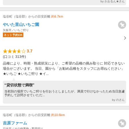
by かおるん★さん
塩谷町（塩谷郡）からの目安距離
約6.7km
やいた里山いちご園
矢板市／いちご狩り
ネット予約OK
3.7
(口コミ 313件)
品種により、時期・熟成状況により、ご希望の品種の摘み取りに 対応できない
場合がございます。 当日、園から「お勧め品種をスタッフにお尋ねください」
★いちご ★いちご狩り ★イ...
“貸切状態で満喫”
当初別の場所でいちご狩りを行おうとしましたが、満員で行けなかったため当日急遽
予約して訪問させていただ...
by のさん
塩谷町（塩谷郡）からの目安距離
約10.6km
吉原ファーム
日光市／その他果物・野菜狩り