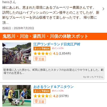
heroさん
緑にあふれ、恵まれた環境にあるブルーベリー農園さんです。
訪問したのはハイブッシュのシーズン後半とのことでしたが、新
鮮なブルーベリーを沢山収穫できて楽しかったです。 帰り際に
頂...
投稿日：2026年7月20日
鬼怒川・川治・湯西川・川俣の体験スポット
江戸ワンダーランド日光江戸村
ポイント2％
ネット予約OK
4.1
(1,654件)
王道
駐車場に入った所から、町民に扮装したスタッフのお出迎えにウキウキしました。劇
場でのお芝居も...
by ゆっちママさん
おさるランド＆アニタウン
ポイント2％
ネット予約OK
4.2
(157件)
王道