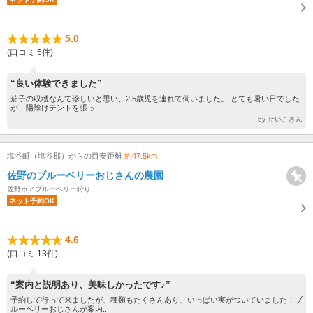
5.0
(口コミ 5件)
“良い体験できました”
茄子の収穫なんて珍しいと思い、2,5歳児を連れて伺いました。 とても暑い日でした
が、陽除けテントを張っ...
by せいこさん
塩谷町（塩谷郡）からの目安距離
約47.5km
佐野のブルーベリーおじさんの農園
佐野市／ブルーベリー狩り
ネット予約OK
4.6
(口コミ 13件)
“案内と説明あり、美味しかったです♪”
予約して行って来ましたが、種類もたくさんあり、いっぱい実がついていました！ブ
ルーベリーおじさんが案内...