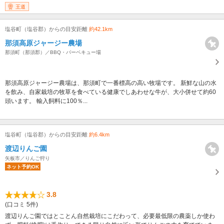
王道
塩谷町（塩谷郡）からの目安距離
約42.1km
那須高原ジャージー農場
那須町（那須郡）／BBQ・バーベキュー場
那須高原ジャージー農場は、那須町で一番標高の高い牧場です。 新鮮な山の水
を飲み、自家栽培の牧草を食べている健康でしあわせな牛が、大小併せて約60
頭います。 輸入飼料に100％...
塩谷町（塩谷郡）からの目安距離
約6.4km
渡辺りんご園
矢板市／りんご狩り
ネット予約OK
3.8
(口コミ 5件)
渡辺りんご園ではとことん自然栽培にこだわって、必要最低限の農薬しか使わ