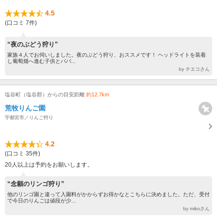
4.5
(口コミ 7件)
“夜のぶどう狩り”
家族４人でお伺いしました。夜のぶどう狩り、おススメです！ ヘッドライトを装着
し葡萄畑へ進む子供とパパ...
by チエコさん
塩谷町（塩谷郡）からの目安距離
約12.7km
荒牧りんご園
宇都宮市／りんご狩り
4.2
(口コミ 35件)
20人以上は予約をお願いします。
“念願のリンゴ狩り”
他のリンゴ園と違って入園料がかからずお得かなとこちらに決めました。ただ、受付
で今日のりんごは値段が少...
by mikoさん