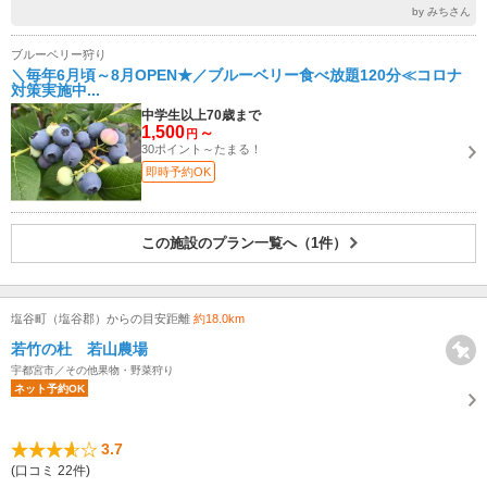
by みちさん
ブルーベリー狩り
＼毎年6月頃～8月OPEN★／ブルーベリー食べ放題120分≪コロナ
対策実施中...
中学生以上70歳まで
1,500
～
円
30ポイント～たまる！
即時予約OK
この施設のプラン一覧へ（1件）
塩谷町（塩谷郡）からの目安距離
約18.0km
若竹の杜 若山農場
宇都宮市／その他果物・野菜狩り
ネット予約OK
3.7
(口コミ 22件)