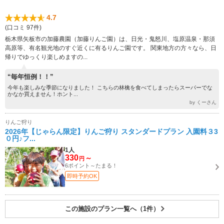
4.7
(口コミ 97件)
栃木県矢板市の加藤農園（加藤りんご園）は、日光・鬼怒川、塩原温泉・那須
高原等、有名観光地のすぐ近くに有るりんご園です。 関東地方の方々なら、日
帰りでゆっくり楽しめますの...
“毎年恒例！！”
今年も楽しみな季節になりました！ こちらの林檎を食べてしまったらスーパーでな
かなか買えません！ホント...
by くーさん
りんご狩り
2026年【じゃらん限定】りんご狩り スタンダードプラン 入園料３3
０円♪フ...
1人
330
～
円
6ポイント～たまる！
即時予約OK
この施設のプラン一覧へ（1件）