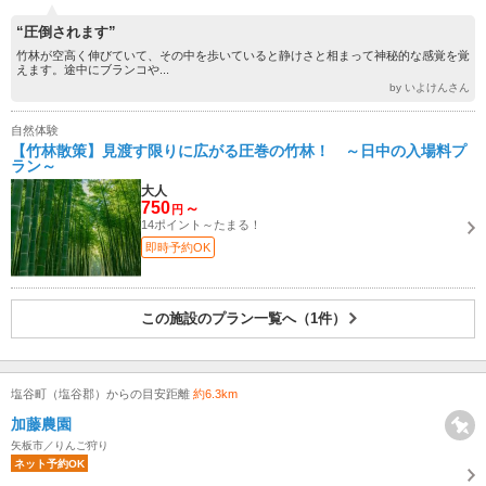
“圧倒されます”
竹林が空高く伸びていて、その中を歩いていると静けさと相まって神秘的な感覚を覚
えます。途中にブランコや...
by いよけんさん
自然体験
【竹林散策】見渡す限りに広がる圧巻の竹林！ ～日中の入場料プ
ラン～
大人
750
～
円
14ポイント～たまる！
即時予約OK
この施設のプラン一覧へ（1件）
塩谷町（塩谷郡）からの目安距離
約6.3km
加藤農園
矢板市／りんご狩り
ネット予約OK