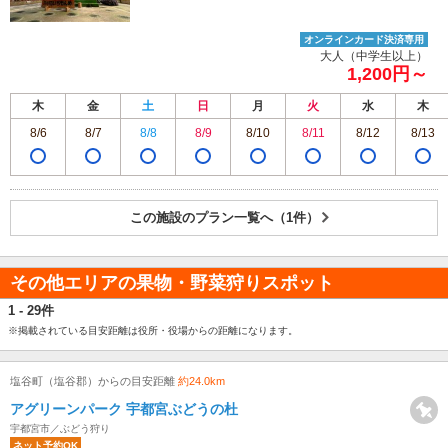
オンラインカード決済専用
大人（中学生以上）
1,200円～
木
金
土
日
月
火
水
木
8/6
8/7
8/8
8/9
8/10
8/11
8/12
8/13
この施設のプラン一覧へ（1件）
その他エリアの果物・野菜狩りスポット
1 - 29件
※掲載されている目安距離は役所・役場からの距離になります。
塩谷町（塩谷郡）からの目安距離
約24.0km
アグリーンパーク 宇都宮ぶどうの杜
宇都宮市／ぶどう狩り
ネット予約OK