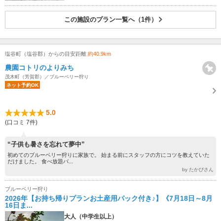
この施設のプラン一覧へ（1件）
塩谷町（塩谷郡）からの目安距離
約40.9km
農園コトリのよりみち
茂木町（芳賀郡）／ブルーベリー狩り
ネット予約OK
5.0
(口コミ 7件)
“子供も暑さを忘れて夢中”
初めてのブルーベリー狩りに家族で。 始まる前にスタッフの方にコツを教えていた
だけました。 食べ放題パ...
by たかぴさん
ブルーベリー狩り
2026年【お持ち帰りプランお土産用パック付き♪】《7月18日～8月
16日ま...
大人（中学生以上）