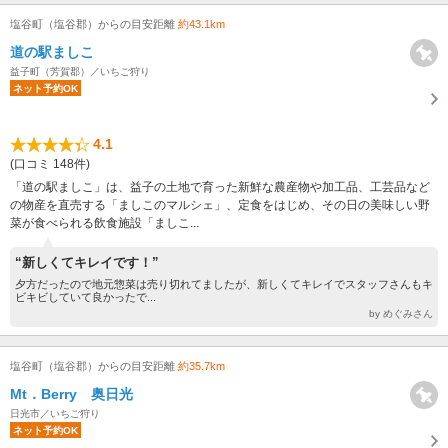
塩谷町（塩谷郡）からの目安距離
約43.1km
道の駅ましこ
益子町（芳賀郡）／いちご狩り
ネット予約OK
4.1
(口コミ 148件)
「道の駅ましこ」は、益子の土地で育った新鮮な農産物や加工品、工芸品など
の物産を直売する「ましこのマルシェ」、定食をはじめ、その日の美味しい野
菜が食べられる飲食施設「ましこ...
“新しくてキレイです！”
夕方だったので地元惣菜は売り切れてましたが、新しくてキレイでスタッフさんもキ
ビキビしていて良かったで...
by めぐみさん
塩谷町（塩谷郡）からの目安距離
約35.7km
Mt．Berry 奥日光
日光市／いちご狩り
ネット予約OK