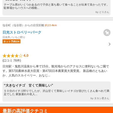
テーブル席がいくつかあるので子供と落ち着いて食べることが出来て良かったです。
駐車場からハウスへの移動...
by とりさん
塩谷町（塩谷郡）からの目安距離
約13.4km
日光ストロベリーパーク
日光市／いちご狩り
ネット予約OK
4.0
(口コミ 76件)
日光駅・鬼怒川温泉から車で15分。観光地からのアクセスに便利ないちご園で
す。第57回農林水産大臣賞・第47回日本農業賞大賞受賞。 新品種のとちあい
か、人気のスカイベリー、おなじ...
“大きなイチゴ 甘くて美味しい”
５０分のイチゴ狩りでしたが、沢山甘くて美味しいイチゴが並びたくさん食べれて満
足でした 家族連れや友人...
by タカシ君さん
最新の高評価クチコミ