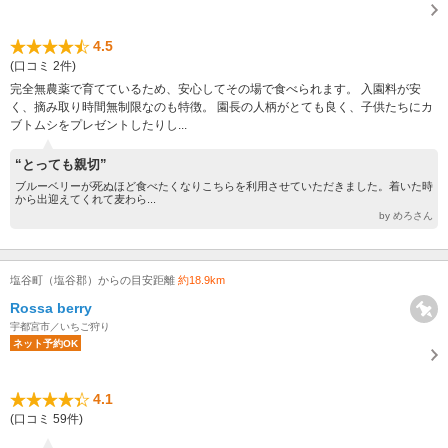
4.5
(口コミ 2件)
完全無農薬で育てているため、安心してその場で食べられます。 入園料が安
く、摘み取り時間無制限なのも特徴。 園長の人柄がとても良く、子供たちにカ
ブトムシをプレゼントしたりし...
“とっても親切”
ブルーベリーが死ぬほど食べたくなりこちらを利用させていただきました。着いた時
から出迎えてくれて麦わら...
by めろさん
塩谷町（塩谷郡）からの目安距離
約18.9km
Rossa berry
宇都宮市／いちご狩り
ネット予約OK
4.1
(口コミ 59件)