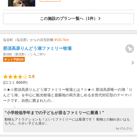
この施設のプラン一覧へ（1件）
塩谷町（塩谷郡）からの目安距離
約33.7km
那須高原りんどう湖ファミリー牧場
那須町（那須郡）／いちご狩り
ネット予約OK
3.8
(口コミ 866件)
☆★☆那須高原りんどう湖ファミリー牧場とは？☆★☆ 那須高原唯一の湖「り
んどう湖」を中心に観光牧場と遊園地の両方楽しめる全世代対応型のテーマパ
ークです。自然に囲まれたの...
“小学校低学年までの子どもが居るファミリーに最適！”
動物もアトラクションも！というファミリーには最適です！ 動物との触れ合いはも
ちろん、小さい子ども達が...
by のんさん