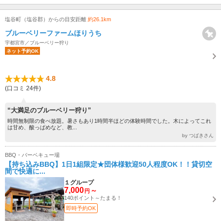
塩谷町（塩谷郡）からの目安距離
約26.1km
ブルーベリーファームほりうち
宇都宮市／ブルーベリー狩り
ネット予約OK
4.8
(口コミ 24件)
“大満足のブルーベリー狩り”
時間無制限の食べ放題。暑さもあり1時間半ほどの体験時間でした。木によってこれ
は甘め、酸っぱめなど、教...
by つばきさん
BBQ・バーベキュー場
【持ち込みBBQ】1日1組限定★団体様歓迎50人程度OK！！貸切空
間で快適に...
１グループ
7,000
～
円
140ポイント～たまる！
即時予約OK