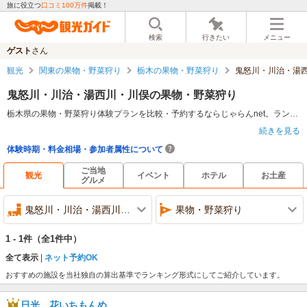
旅に役立つ
口コミ100万件
掲載！
検索
行きたい
メニュー
ゲスト
さん
観光
関東の果物・野菜狩り
栃木の果物・野菜狩り
鬼怒川・川治・湯
鬼怒川・川治・湯西川・川俣の果物・野菜狩り
栃木県の果物・野菜狩り体験プランを比較・予約するならじゃらんnet。ランキング・料金・口コミ情報で比較検討し、ネット予約で魅力的なアクティビティを体験しよう。
続きを見る
果物・野菜狩りについて
体験時期・料金相場・参加者属性について
果物・野菜狩りとは、自生している地域や果樹園・農園で、果物や野菜を観光客が自身で収穫できる季節的な体験のこと。四季折々の花、草木やロケーションを堪能しながら、イチゴ狩り、サクランボ狩り、ブドウ狩り、ナシ狩り、トマト狩り、いも掘りなどが楽しめる。季節や地域によって収穫できる果物・野菜は異なり、一般的には施設によって料金や制限時間が決められている。制限時間内であれば、食べ放題としている施設が多く、買って帰って自宅で楽しむことも。カップルや友達同士、ファミリーなどで出かけて一日中遊べる観光イベントだ。
ご当地
栃木県の果物・野菜狩りの特徴
観光
イベント
ホテル
お土産
グルメ
豊富な日照時間や肥沃な大地に恵まれた栃木県では、トマトやナス、きゅうり、アスパラガスなどの野菜の栽培が盛んで、首都圏からも野菜・果物狩りに行きやすいスポット。7月から11月は梨狩りがおすすめ。果汁たっぷりの「幸水」や「豊水」など甘く、ずっしりとした梨を収穫できる。また、イチゴの栽培は昭和43年（1968年）から連続で生産量日本一を記録するほど盛ん。
1.佐野市・小山市・足利市・鹿沼市・真岡市・日光など
鬼怒川・川治・湯西川・川俣
果物・野菜狩り
県の全域にわたってイチゴ狩りが楽しめる。大粒で甘みの強い「とちおとめ」、糖度と酸度のバランスが絶妙な高級品種「スカイベリー」など種類も豊富で、クリスマス・お正月明けの1月から5月中旬までイチゴ狩りのおすすめ時期だ。
2.真岡市を中心とした県南部
1 - 1件
メロンの栽培も盛ん。6月中はクインシーメロン、10月中はタカミメロン狩り体験ができ、リッチな気分になれる。
（全1件中）
全て表示
ネット予約OK
おすすめの施設を当社独自の算出基準でランキング形式にしてご紹介しています。
日光 花いちもんめ