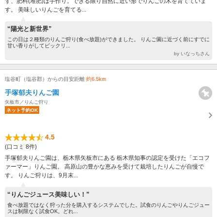
ず、肥料(堆肥)は手作り。できる限り自然に近い形でりんごの木を育てていま
す。 美味しいりんごを育てる...
“陽光と新世界”
この日は２種類のりんご狩り(食べ放題)ができました。 りんご園に近づく前にすでに
甘い香りがしてビックリ...
by いなっちさん
塩谷町（塩谷郡）からの目安距離
約6.5km
手塚郁夫りんご園
矢板市／りんご狩り
ネット予約OK
4.5
(口コミ 8件)
手塚郁夫りんご園は、栃木県矢板市にある 栃木県知事の認定を受けた「エコフ
ァーマー」りんご園。 高原山の豊かな恵みを受けて栽培したりんごが自慢で
す。 りんご狩りは、9月末...
“りんごジュース美味しい！”
食べ放題ではなく狩った分を購入するシステムでした。試食のりんごやりんごジュー
スは制限なく試食OK。どれ...