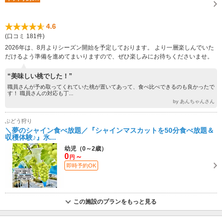
4.6
(口コミ 181件)
2026年は、8月よりシーズン開始を予定しております。 より一層楽しんでいた
だけるよう準備を進めてまいりますので、ぜひ楽しみにお待ちくださいませ。
“美味しい桃でした！”
職員さんが予め取ってくれていた桃が置いてあって、食べ比べできるのも良かったで
す！ 職員さんの対応も丁...
by あんちゃんさん
ぶどう狩り
＼夢のシャイン食べ放題／『シャインマスカットを50分食べ放題＆
収穫体験♪』氷...
幼児（0～2歳）
0
～
円
即時予約OK
この施設のプランをもっと見る