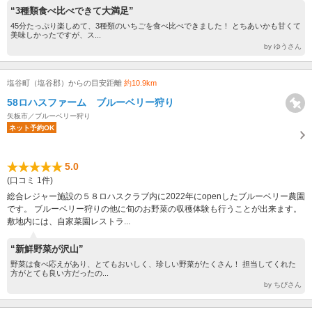
“3種類食べ比べできて大満足”
45分たっぷり楽しめて、3種類のいちごを食べ比べできました！ とちあいかも甘くて
美味しかったですが、ス...
by ゆうさん
塩谷町（塩谷郡）からの目安距離
約10.9km
58ロハスファーム ブルーベリー狩り
矢板市／ブルーベリー狩り
ネット予約OK
5.0
(口コミ 1件)
総合レジャー施設の５８ロハスクラブ内に2022年にopenしたブルーベリー農園
です。 ブルーベリー狩りの他に旬のお野菜の収穫体験も行うことが出来ます。
敷地内には、自家菜園レストラ...
“新鮮野菜が沢山”
野菜は食べ応えがあり、とてもおいしく、珍しい野菜がたくさん！ 担当してくれた
方がとても良い方だったの...
by ちびさん