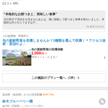
(口コミ 4件)
“本格的なお餅つきと、美味しい食事”
当日受付で手続きを済ませたあとは、畑に移動して餅つきと食事を味わいました。本
格的な杵と臼とでまずはデ...
by あずぶたさん
その他果物・野菜狩り
旬の新鮮野菜を収穫しませんか？3種類を選んで収獲！＊アクセス抜
群・那須ICよ...
旬の新鮮野菜の収穫体験
1,000
～
円
20ポイント～たまる！
この施設のプラン一覧へ（1件）
塩谷町（塩谷郡）からの目安距離
約44.7km
鈴木ブルーベリー園
益子町（芳賀郡）／ブルーベリー狩り