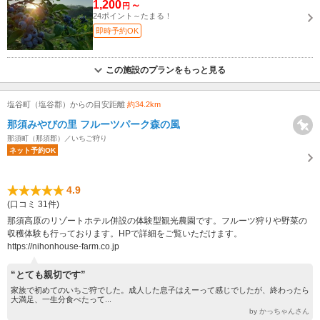
1,200
～
円
24ポイント～たまる！
即時予約OK
この施設のプランをもっと見る
塩谷町（塩谷郡）からの目安距離
約34.2km
那須みやびの里 フルーツパーク森の風
那須町（那須郡）／いちご狩り
ネット予約OK
4.9
(口コミ 31件)
那須高原のリゾートホテル併設の体験型観光農園です。フルーツ狩りや野菜の
収穫体験も行っております。HPで詳細をご覧いただけます。
https://nihonhouse-farm.co.jp
“とても親切です”
家族で初めてのいちご狩でした。成人した息子はえーって感じでしたが、終わったら
大満足、一生分食べたって...
by かっちゃんさん