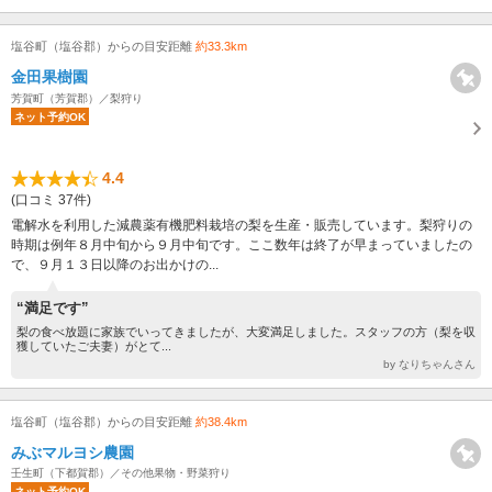
塩谷町（塩谷郡）からの目安距離
約33.3km
金田果樹園
芳賀町（芳賀郡）／梨狩り
ネット予約OK
4.4
(口コミ 37件)
電解水を利用した減農薬有機肥料栽培の梨を生産・販売しています。梨狩りの
時期は例年８月中旬から９月中旬です。ここ数年は終了が早まっていましたの
で、９月１３日以降のお出かけの...
“満足です”
梨の食べ放題に家族でいってきましたが、大変満足しました。スタッフの方（梨を収
獲していたご夫妻）がとて...
by なりちゃんさん
塩谷町（塩谷郡）からの目安距離
約38.4km
みぶマルヨシ農園
壬生町（下都賀郡）／その他果物・野菜狩り
ネット予約OK