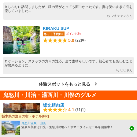
久しぶりに訪問しましたが、猿の芸がとっても面白かったです。妻は笑いすぎて涙を
流していました...
by マキチャンさん
KIRAKU SUP
ポイント2％
ネット予約OK
5.0
(22件)
ロケーション、スタッフの方々の対応、全て素晴らしいです。初心者でも楽しむこと
が出来るように...
by 〇〇さん
体験スポットをもっと見る
鬼怒川・川治・湯西川・川俣のグルメ
坂文精肉店
4.1
(71件)
栃木県の注目の宿・ホテル[PR]
鬼怒川温泉 山楽
温泉＆美食は日光・鬼怒川の地へ！サマータイムセールを開催中！