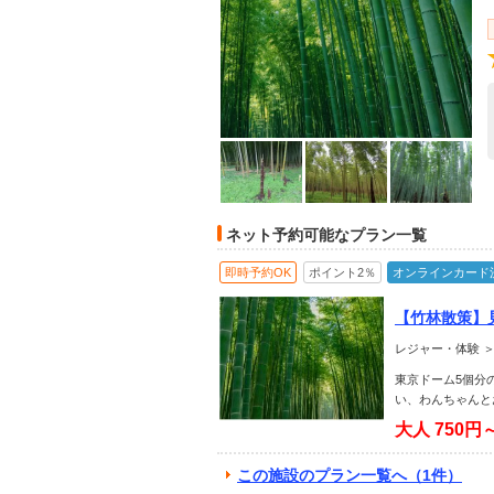
ネット予約可能なプラン一覧
即時予約OK
ポイント2％
オンラインカード
【竹林散策】
レジャー・体験 ＞
東京ドーム5個分
い、わんちゃんと
大人
750円
この施設のプラン一覧へ（1件）