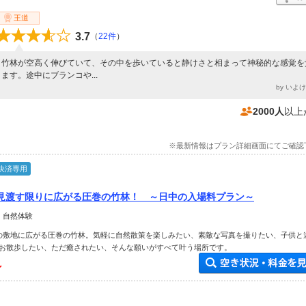
王道
3.7
（
22件
）
竹林が空高く伸びていて、その中を歩いていると静けさと相まって神秘的な感覚を
ます。途中にブランコや...
by いよ
2000人
以上
※最新情報はプラン詳細画面にてご確認
決済専用
見渡す限りに広がる圧巻の竹林！ ～日中の入場料プラン～
 自然体験
の敷地に広がる圧巻の竹林。気軽に自然散策を楽しみたい、素敵な写真を撮りたい、子供と
お散歩したい、ただ癒されたい、そんな願いがすべて叶う場所です。
～