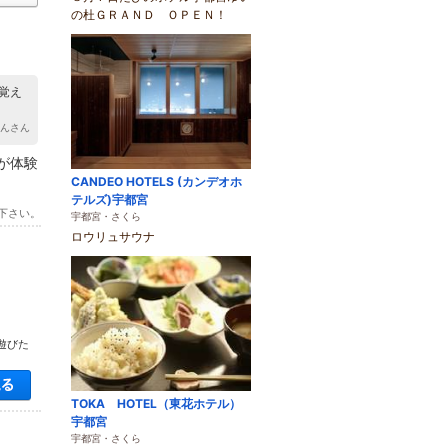
の杜ＧＲＡＮＤ ＯＰＥＮ！
覚え
けんさん
が体験
CANDEO HOTELS (カンデオホ
テルズ)宇都宮
下さい。
宇都宮・さくら
ロウリュサウナ
遊びた
空き状況・料金を見る
TOKA HOTEL（東花ホテル）
宇都宮
宇都宮・さくら