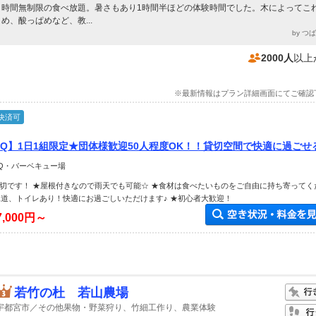
時間無制限の食べ放題。暑さもあり1時間半ほどの体験時間でした。木によってこ
め、酸っぱめなど、教...
by つ
2000人
以上
※最新情報はプラン詳細画面にてご確認
決済可
BQ】1日1組限定★団体様歓迎50人程度OK！！貸切空間で快適に過ごせ
お友達同士におすすめ♪
BQ・バーベキュー場
貸切です！ ★屋根付きなので雨天でも可能☆ ★食材は食べたいものをご自由に持ち寄ってく
水道、トイレあり！快適にお過ごしいただけます♪ ★初心者大歓迎！
7,000円～
若竹の杜 若山農場
宇都宮市／その他果物・野菜狩り、竹細工作り、農業体験