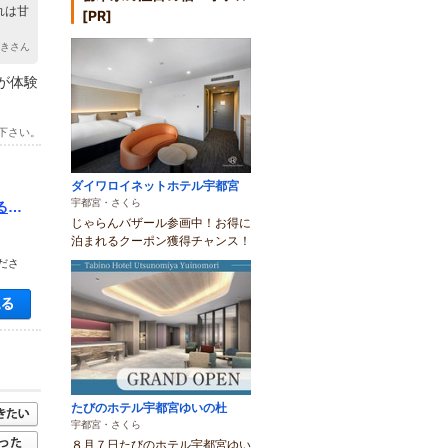
れは甘
[PR]
ばきさん
が体験
下さい。
ダイワロイネットホテル宇都宮
宇都宮・さくら
る！
じゃらんバザール参画中！お得に
泊まれるクーポン獲得チャンス！
ださ
空き状況・料金を見る
たびのホテル宇都宮ゆいの杜
宇都宮・さくら
８月７日たびのホテル宇都宮ゆい