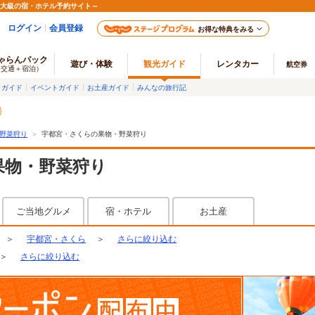
最大級の宿・ホテル予約サイト～
ログイン
会員登録
お得な特典をみる
ゃらんパック
遊び・体験
観光ガイド
レンタカー
航空券
（交通＋宿泊）
メガイド
イベントガイド
お土産ガイド
みんなの旅行記
野菜狩り
＞
宇都宮・さくらの果物・野菜狩り
果物・野菜狩り
ご当地グルメ
宿・ホテル
お土産
＞
宇都宮・さくら
＞
さらに絞り込む
＞
さらに絞り込む