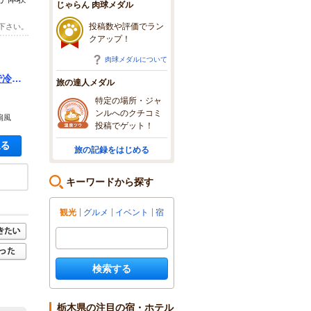
じゃらん 肉球メダル
投稿数や評価でラン
下さい。
クアップ！
肉球メダルについて
で冷や
旅の達人メダル
★平
特定の場所・ジャ
ンルへのクチコミ
扇風
投稿でゲット！
空き状況・料金を見る
旅の記録をはじめる
キーワードから探す
観光
グルメ
イベント
宿
検索する
栃木県の注目の宿・ホテル