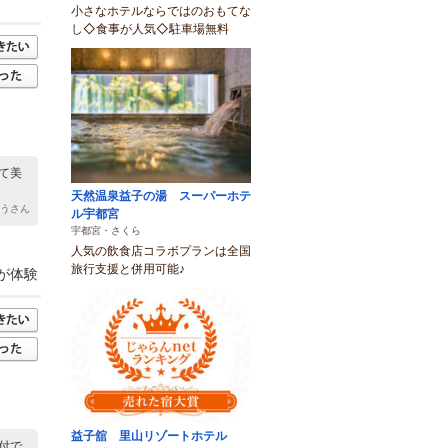
小さなホテルならではのおもてな
し◇食事が人気◇駐車場無料
て美
天然温泉益子の湯 スーパーホテ
ゆうさん
ル宇都宮
宇都宮・さくら
人気の飲食店コラボプランは全国
旅行支援と併用可能♪
が体験
益子舘 里山リゾートホテル
付で