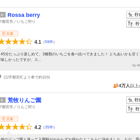
Rossa berry
4
宇都宮市／いちご狩り
王道
4.1
（
59件
）
45分たっぷり楽しめて、3種類のいちごを食べ比べできました！ とちあいかも甘く
味しかったですが、ス...
by 
(1)宇都宮ICより車で約10分
4万人
以上
荒牧りんご園
5
宇都宮市／りんご狩り
王道
4.2
（
35件
）
他のリンゴ園と違って入園料がかからずお得かなとこちらに決めました。ただ、受