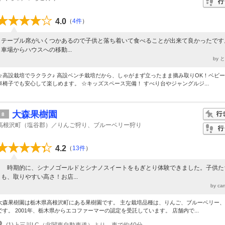
4.0
（
4件
）
テーブル席がいくつかあるので子供と落ち着いて食べることが出来て良かったです
車場からハウスへの移動...
by 
☆高設栽培でラクラク♪ 高設ベンチ栽培だから、しゃがまず立ったまま摘み取りOK！ベビ
車椅子でも安心して楽しめます。 ☆キッズスペース完備！ すべり台やジャングルジ...
大森果樹園
8
高根沢町（塩谷郡）／りんご狩り、ブルーベリー狩り
4.2
（
13件
）
時期的に、シナノゴールドとシナノスイートをもぎとり体験できました。子供た
も、取りやすい高さ！お店...
by ca
大森果樹園は栃木県高根沢町にある果樹園です。 主な栽培品種は、りんご、ブルーベリー
です。 2001年、栃木県からエコファーマーの認定を受託しています。 店舗内で...