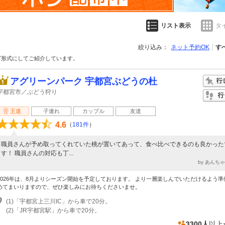
リスト表示
タ
絞り込み：
ネット予約OK
す
グ形式にしてご紹介しています。
アグリーンパーク 宇都宮ぶどうの杜
宇都宮市／ぶどう狩り
王道
子連れ
カップル
友達
4.6
（
181件
）
職員さんが予め取ってくれていた桃が置いてあって、食べ比べできるのも良かった
す！ 職員さんの対応も丁...
by あんち
2026年は、8月よりシーズン開始を予定しております。 より一層楽しんでいただけるよう準
めてまいりますので、ぜひ楽しみにお待ちくださいませ。
(1)「宇都宮上三川IC」から車で20分。
(2)「JR宇都宮駅」から車で20分。
3300人
以上