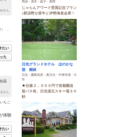
馬頭・茂木・益子・真岡
じゃらんアワード受賞記念プラン
ikoさん
♪那須野が原牛と伊勢海老会席！
(1)宇都宮駅からバスで40分（JR宇都宮駅から日光方面行きに乗車，「榊里」下車） 徒歩で3分
日光グランドホテル ほのかな
宿 樹林
日光・霧降高原・奥日光・中禅寺湖・今
市
始温
★往復２，０００円で首都圏送
迎バス有。日光湯元スキー場３０
たるさん
秒
空いちご
が体験