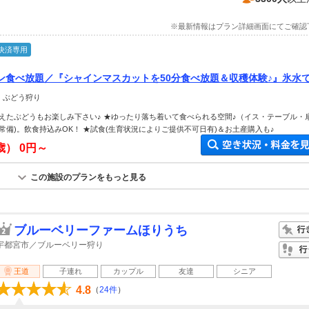
※最新情報はプラン詳細画面にてご確認
決済専用
ン食べ放題／『シャインマスカットを50分食べ放題＆収穫体験♪』氷水
ひと粒”を心ゆくまで！12品種栽培中★運が良ければ希少品種の試食も?!
 ぶどう狩り
えたぶどうもお楽しみ下さい♪ ★ゆったり落ち着いて食べられる空間♪（イス・テーブル・
常備)。飲食持込みOK！ ★試食(生育状況によりご提供不可日有)＆お土産購入も♪
歳）
0円～
この施設のプランをもっと見る
ブルーベリーファームほりうち
宇都宮市／ブルーベリー狩り
王道
子連れ
カップル
友達
シニア
4.8
（
24件
）