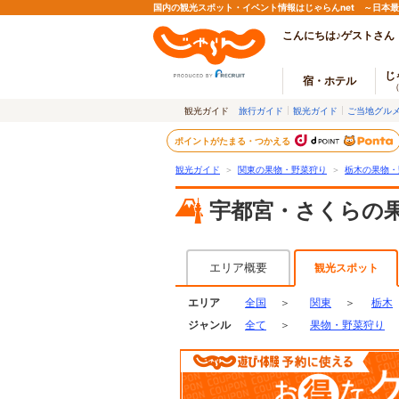
国内の観光スポット・イベント情報はじゃらんnet ～日本
こんにちは♪ゲストさん
じ
宿・ホテル
観光ガイド
旅行ガイド
観光ガイド
ご当地グル
ポイントがたまる・つかえる
観光ガイド
＞
関東の果物・野菜狩り
＞
栃木の果物・
宇都宮・さくらの
エリア概要
観光スポット
エリア
全国
＞
関東
＞
栃木
ジャンル
全て
＞
果物・野菜狩り