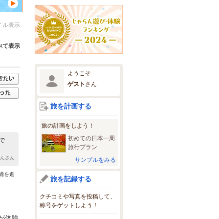
イル表示
べて表示
ようこそ
ゲスト
さん
旅を計画する
旅の計画をしよう！
初めての日本一周
で
旅行プラン
ゃんさん
サンプルをみる
備を進
旅を記録する
クチコミや写真を投稿して、
称号をゲットしよう！
が体験