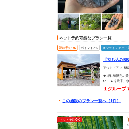
ネット予約可能なプラン一覧
即時予約OK
ポイント2％
オンラインカード
【持ち込みB
ファミリー、
アウトドア ＞ B
★1日1組限定の
い！ ★冷蔵庫、
１グループ
この施設のプラン一覧へ（1件）
ネット予約OK