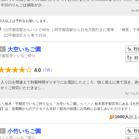
今日のりんごは値段が少...
by m
20人以上は予約をお願いします。
(2)宇都宮ICから車で15分
大空いちご園
6
宇都宮市／いちご狩り
4.0
（
7件
）
入り口を間違えて到着時間ギリギリにお電話したところ、快く迎えに来て頂き、終
かくご対応いただきまし...
by ぺん
＼＼栃木・宇都宮でいちご狩りなら「大空いちご園」へ！／／ 栃木県宇都宮市にある【大
園】は、首都圏からのアクセスも良好！観光の前後にお気軽にお楽しみいただけます！...
1600人
以上
小竹いちご園
7
さくら市／いちご狩り