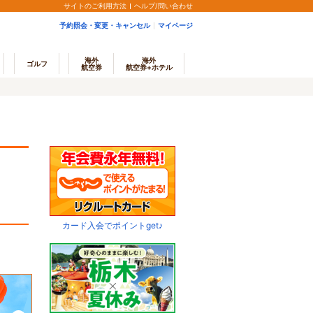
サイトのご利用方法
ヘルプ/問い合わせ
予約照会・変更・キャンセル
マイページ
海外
海外
ゴルフ
航空券
航空券+ホテル
カード入会でポイントget♪