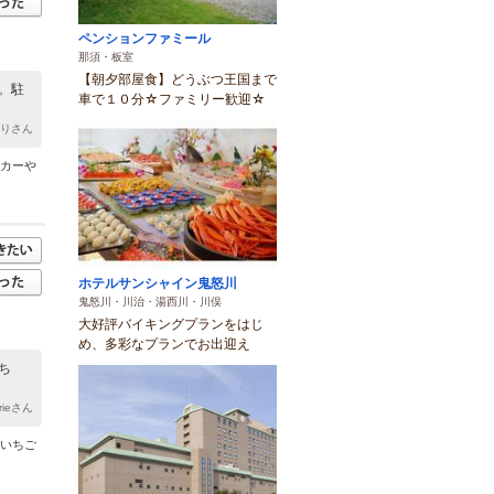
ペンションファミール
那須・板室
【朝夕部屋食】どうぶつ王国まで
。駐
車で１０分☆ファミリー歓迎☆
とりさん
ーカーや
ホテルサンシャイン鬼怒川
鬼怒川・川治・湯西川・川俣
大好評バイキングプランをはじ
め、多彩なプランでお出迎え
ち
rrieさん
、いちご