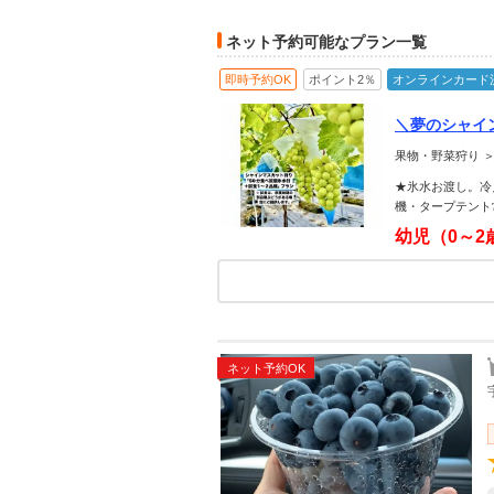
ネット予約可能なプラン一覧
即時予約OK
ポイント2％
オンラインカード
＼夢のシャイ
した“禁断の
果物・野菜狩り ＞
日200円OFF
★氷水お渡し。冷
機・タープテント
幼児（0～2
ネット予約OK