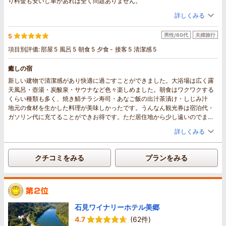
り料金も安いし車があれば全く問題ありません。
詳しくみる
男性/60代
夫婦旅行
5
項目別評価:
部屋
5
風呂
5
朝食
5
夕食
-
接客
5
清潔感
5
癒しの宿
新しい建物で清潔感があり快適に過ごすことができました。大浴場は広く露
天風呂・壺湯・炭酸泉・サウナなど色々楽しめました。朝食はワクワクする
くらい種類も多く、焼き鯖チラシ寿司・あなご飯の出汁茶漬け・しじみ汁
地元の食材を生かした料理が美味しかったです。うんなん観光券は宿泊代・
ガソリン代に充てることができお得です。ただ居住地から少し遠いのでまた
すぐに来ることは出来ませんがとても満足できるホテルでした。
詳しくみる
クチコミをみる
プランをみる
石見ワイナリーホテル美郷
4.7
(62件)