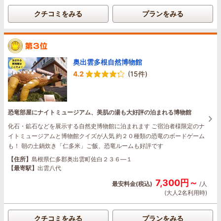
クチコミをみる
プランをみる
奥出雲多根自然博物館
4.2
(15件)
恐竜部屋にナイトミュージアム、美肌の湯も大好評の泊まれる博物館
化石・鉱石などを展示する自然史博物館に泊まれます ご宿泊者様限定のナ
イトミュージアムと博物館クイズが人気 約２０種類の恐竜のボードゲーム
も！ 朝の土鍋炊き「仁多米」ご飯、恐竜ルームも好評です
【住所】
島根県仁多郡奥出雲町佐白２３６―１
【最寄駅】
出雲八代
7,300円～
最安料金(税込)
/人
(大人2名利用時)
クチコミをみる
プランをみる