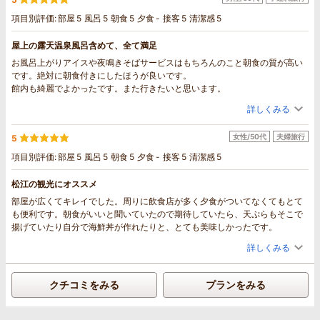
項目別評価:
部屋
5
風呂
5
朝食
5
夕食
-
接客
5
清潔感
5
屋上の露天温泉風呂含めて、全て満足
お風呂上がりアイスや夜鳴きそばサービスはもちろんのこと朝食の質が高い
です。絶対に朝食付きにしたほうが良いです。
館内も綺麗でよかったです。また行きたいと思います。
詳しくみる
女性/50代
夫婦旅行
5
項目別評価:
部屋
5
風呂
5
朝食
5
夕食
-
接客
5
清潔感
5
松江の観光にオススメ
部屋が広くてキレイでした。周りに飲食店が多く夕食がついてなくてもとて
も便利です。朝食がいいと聞いていたので期待していたら、天ぷらもそこで
揚げていたり自分で海鮮丼が作れたりと、とても美味しかったです。
詳しくみる
クチコミをみる
プランをみる