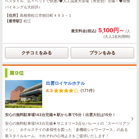
ベスタイル、広々ベッドで快適♪◆人工温泉大浴場（男女別）完備！◆朝食
バイキングも大好評♪
【住所】
島根県松江市朝日町４９３－１
【最寄駅】
松江
5,100円～
最安料金(税込)
/人
(大人2名利用時)
クチコミをみる
プランをみる
出雲ロイヤルホテル
4.3
(171件)
安心の無料駐車場143台完備★駅から車で5分！出雲大社は15分！
安心の無料駐車場143台完備★サニタリー3点セパレートの「スーペリアツ
イン」、ホテルステイの多様性を図った「多機能シャワーブース」のある
新スタイルルーム、それぞれの心地よさをご提供いたします！