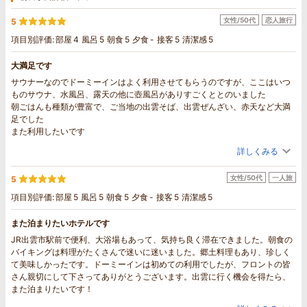
女性/50代
恋人旅行
5
項目別評価:
部屋
4
風呂
5
朝食
5
夕食
-
接客
5
清潔感
5
大満足です
サウナーなのでドーミーインはよく利用させてもらうのですが、ここはいつ
ものサウナ、水風呂、露天の他に壺風呂がありすごくととのいました
朝ごはんも種類が豊富で、ご当地の出雲そば、出雲ぜんざい、赤天など大満
足でした
また利用したいです
詳しくみる
女性/50代
一人旅
5
項目別評価:
部屋
5
風呂
5
朝食
5
夕食
-
接客
5
清潔感
5
また泊まりたいホテルです
JR出雲市駅前で便利、大浴場もあって、気持ち良く滞在できました。朝食の
バイキングは料理がたくさんで迷いに迷いました。郷土料理もあり、珍しく
て美味しかったです。ドーミーインは初めての利用でしたが、フロントの皆
さん親切にして下さってありがとうございます。出雲に行く機会を得たら、
また泊まりたいです！