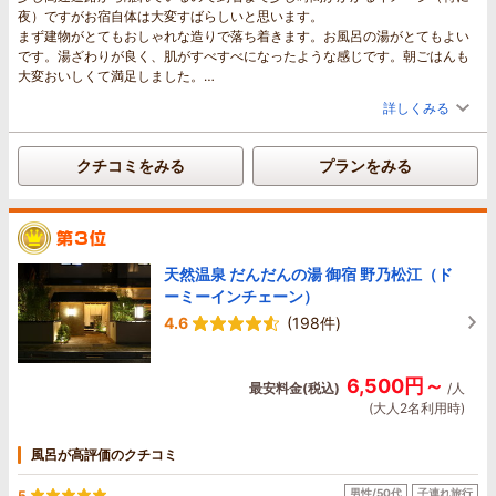
夜）ですがお宿自体は大変すばらしいと思います。
まず建物がとてもおしゃれな造りで落ち着きます。お風呂の湯がとてもよい
です。湯ざわりが良く、肌がすべすべになったような感じです。朝ごはんも
大変おいしくて満足しました。
三瓶山や石見銀山の観光等の利用には便利かと思います。
詳しくみる
今回、夕食をとれる時間に行くことが出来なかったので次は晩ごはん（フレ
ンチ？？）に挑戦してワインを飲んでみたいと思います
クチコミをみる
プランをみる
天然温泉 だんだんの湯 御宿 野乃松江（ド
ーミーインチェーン）
4.6
(198件)
6,500円～
最安料金(税込)
/人
(大人2名利用時)
風呂が高評価のクチコミ
男性/50代
子連れ旅行
5