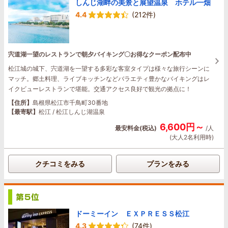
しんじ湖畔の美景と展望温泉 ホテル一畑
4.4
(212件)
宍道湖一望のレストランで朝夕バイキング〇お得なクーポン配布中
松江城の城下、宍道湖を一望する多彩な客室タイプは様々な旅行シーンに
マッチ。郷土料理、ライブキッチンなどバラエティ豊かなバイキングはレ
イクビューレストランで堪能。交通アクセス良好で観光の拠点に！
【住所】
島根県松江市千鳥町30番地
【最寄駅】
松江 / 松江しんじ湖温泉
6,600円～
最安料金(税込)
/人
(大人2名利用時)
クチコミをみる
プランをみる
ドーミーイン ＥＸＰＲＥＳＳ松江
4.3
(74件)