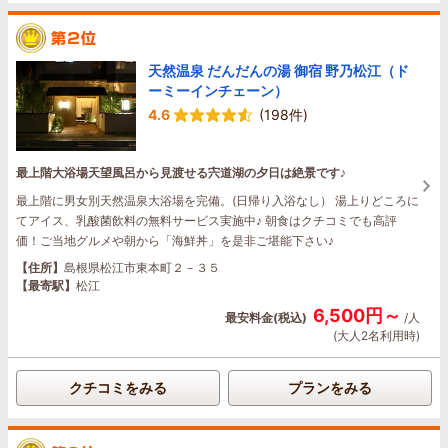
天然温泉 だんだんの湯 御宿 野乃松江（ド
ーミーインチェーン）
4.6
(198件)
最上階大浴場天望風呂から見渡せる宍道湖の夕日は絶景です♪
最上階に男女別天然温泉大浴場を完備。(日帰り入浴なし） 湯上りどころに
てアイス、乳酸菌飲料の無料サービス実施中♪ 朝食はクチコミでも高評
価！ご当地グルメや朝から「海鮮丼」を是非ご堪能下さい♪
【住所】
島根県松江市東本町２－３５
【最寄駅】
松江
6,500円～
最安料金(税込)
/人
(大人2名利用時)
クチコミをみる
プランをみる