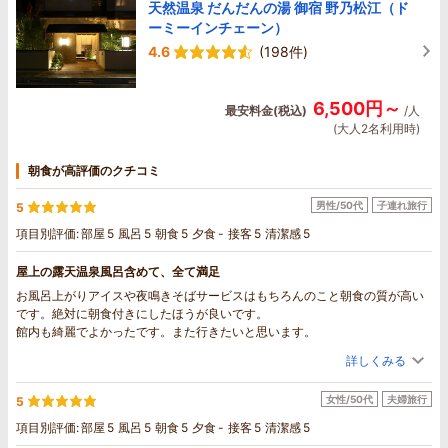
天然温泉 だんだんの湯 御宿 野乃松江（ド
ーミーインチェーン）
4.6
(198件)
6,500円～
最安料金(税込)
/人
(大人2名利用時)
朝食が高評価のクチコミ
男性/50代
子連れ旅行
5
項目別評価:
部屋
5
風呂
5
朝食
5
夕食
-
接客
5
清潔感
5
屋上の露天温泉風呂含めて、全て満足
お風呂上がりアイスや夜鳴きそばサービスはもちろんのこと朝食の質が高い
です。絶対に朝食付きにしたほうが良いです。
館内も綺麗でよかったです。また行きたいと思います。
詳しくみる
女性/50代
夫婦旅行
5
項目別評価:
部屋
5
風呂
5
朝食
5
夕食
-
接客
5
清潔感
5