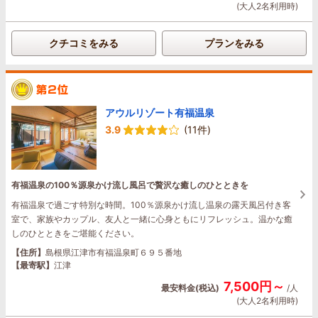
(大人2名利用時)
クチコミをみる
プランをみる
アウルリゾート有福温泉
3.9
(11件)
有福温泉の100％源泉かけ流し風呂で贅沢な癒しのひとときを
有福温泉で過ごす特別な時間。100％源泉かけ流し温泉の露天風呂付き客
室で、家族やカップル、友人と一緒に心身ともにリフレッシュ。温かな癒
しのひとときをご堪能ください。
【住所】
島根県江津市有福温泉町６９５番地
【最寄駅】
江津
7,500円～
最安料金(税込)
/人
(大人2名利用時)