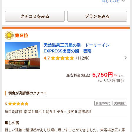
詳しくみる
クチコミをみる
プランをみる
天然温泉三刀屋の湯 ドーミーイン
EXPRESS出雲の國 雲南
4.7
(112件)
5,750円～
最安料金(税込)
/人
(大人2名利用時)
朝食が高評価のクチコミ
男性/60代
夫婦旅行
5
項目別評価:
部屋
5
風呂
5
朝食
5
夕食
-
接客
5
清潔感
5
癒しの宿
新しい建物で清潔感があり快適に過ごすことができました。大浴場は広く露