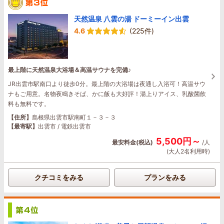
天然温泉 八雲の湯 ドーミーイン出雲
4.6
(225件)
最上階に天然温泉大浴場＆高温サウナを完備♪
JR出雲市駅南口より徒歩0分。最上階の大浴場は夜通し入浴可！高温サウ
ナもご用意。名物夜鳴きそば、かに飯も大好評！湯上りアイス、乳酸菌飲
料も無料です。
【住所】
島根県出雲市駅南町１－３－３
【最寄駅】
出雲市 / 電鉄出雲市
5,500円～
最安料金(税込)
/人
(大人2名利用時)
クチコミをみる
プランをみる