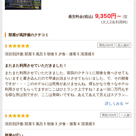
9,350円～
最安料金(税込)
/室
(大人2名利用時)
部屋が高評価のクチコミ
男性/50代
恋人旅行
5
項目別評価:
部屋
5
風呂
5
朝食
5
夕食
-
接客
5
清潔感
5
またまた利用させていただきました！
またまた利用させていただきました。前回のクチコミに朝食を食べさせても
らいますと書き込んだので早速お泊まりさせてもらいました。で、その朝食
ですが・・・このホテルには死角がありませんね。僕もかなり色々なホテル
利用させてもらってますがここはひとランク上ですね！まぁ一泊〇万円もす
る様な所は別ですが、ここは美味いですね。あえてあえて言えばスクランブ
ルエッグが固まってて卵焼きっぽかった位かな。品数も丁度良い種類でパン
詳しくみる
も美味しかったし、パートナーさんも美味しいってガッツリ食べてました。
美味しいって言えばホテル周辺の飲食店ですが、都会に比べれば少ないので
男性/30代
一人旅
5
すが、良いお店は沢山あります。いろはにほへとって居酒屋さんはメニュー
も豊富で美味しかったですよ。顔を覚えられてしまいました。おすすめで
項目別評価:
部屋
5
風呂
5
朝食
3
夕食
-
接客
4
清潔感
5
す！最後に一言、男風呂脱衣場のエアコン早く直して下さいね(笑)
また利用させていただきますのでその際はよろしくお願いします。
部屋が広い