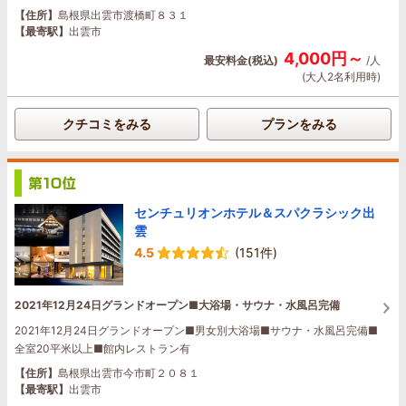
【住所】
島根県出雲市渡橋町８３１
【最寄駅】
出雲市
4,000円～
最安料金(税込)
/人
(大人2名利用時)
クチコミをみる
プランをみる
センチュリオンホテル＆スパクラシック出
雲
4.5
(151件)
2021年12月24日グランドオープン■大浴場・サウナ・水風呂完備
2021年12月24日グランドオープン■男女別大浴場■サウナ・水風呂完備■
全室20平米以上■館内レストラン有
【住所】
島根県出雲市今市町２０８１
【最寄駅】
出雲市