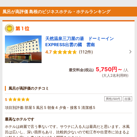
風呂が高評価 島根のビジネスホテル・ホテルランキング
天然温泉三刀屋の湯 ドーミーイン
EXPRESS出雲の國 雲南
4.7
(112件)
5,750円～
最安料金(税込)
/人
(大人2名利用時)
風呂が高評価のクチコミ
男性/50代
出張
5
項目別評価:
部屋
5
風呂
5
朝食
4
夕食
-
接客
5
清潔感
5
最高なホテルです
ホテルは綺麗で言う事ないです。サウナに入る人は最高だと思います。水風
呂は広いし、深い箇所もあり、比較的少ないので松江市や出雲市に泊まるよ