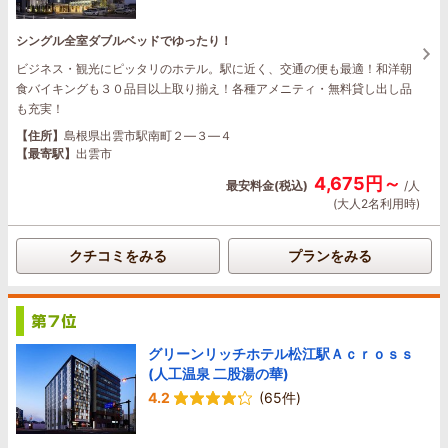
シングル全室ダブルベッドでゆったり！
ビジネス・観光にピッタリのホテル。駅に近く、交通の便も最適！和洋朝
食バイキングも３０品目以上取り揃え！各種アメニティ・無料貸し出し品
も充実！
【住所】
島根県出雲市駅南町２―３―４
【最寄駅】
出雲市
4,675円～
最安料金(税込)
/人
(大人2名利用時)
クチコミをみる
プランをみる
グリーンリッチホテル松江駅Ａｃｒｏｓｓ
(人工温泉 二股湯の華)
4.2
(65件)