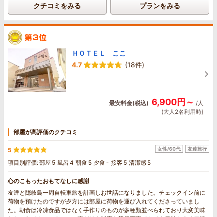
クチコミをみる
プランをみる
ＨＯＴＥＬ ここ
4.7
(18件)
6,900円～
最安料金(税込)
/人
(大人2名利用時)
部屋が高評価のクチコミ
女性/60代
友達旅行
5
項目別評価:
部屋
5
風呂
4
朝食
5
夕食
-
接客
5
清潔感
5
心のこもったおもてなしに感謝
友達と隠岐島一周自転車旅を計画しお世話になりました。チェックイン前に
荷物を預けたのですが夕方には部屋に荷物を運び入れてくださっていまし
た。朝食は冷凍食品ではなく手作りのものが多種類並べられており大変美味