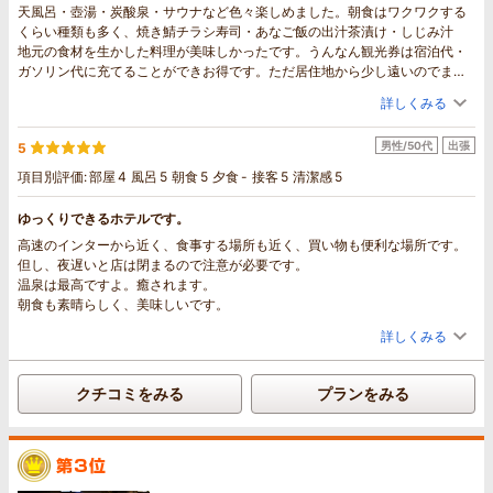
天風呂・壺湯・炭酸泉・サウナなど色々楽しめました。朝食はワクワクする
くらい種類も多く、焼き鯖チラシ寿司・あなご飯の出汁茶漬け・しじみ汁
地元の食材を生かした料理が美味しかったです。うんなん観光券は宿泊代・
ガソリン代に充てることができお得です。ただ居住地から少し遠いのでまた
すぐに来ることは出来ませんがとても満足できるホテルでした。
詳しくみる
男性/50代
出張
5
項目別評価:
部屋
4
風呂
5
朝食
5
夕食
-
接客
5
清潔感
5
ゆっくりできるホテルです。
高速のインターから近く、食事する場所も近く、買い物も便利な場所です。
但し、夜遅いと店は閉まるので注意が必要です。
温泉は最高ですよ。癒されます。
朝食も素晴らしく、美味しいです。
詳しくみる
クチコミをみる
プランをみる