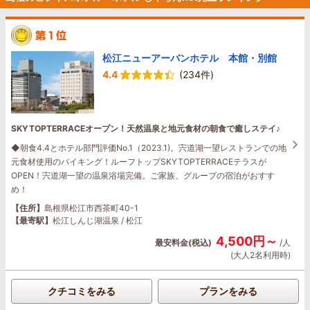
松江ニューアーバンホテル 本館・別館
4.4
(234件)
SKYTOPTERRACEオープン！天然温泉と地元食材の朝食で癒しステイ♪
◆朝食4.4とホテル部門評価No.1（2023.1)。宍道湖一望レストランでの地
元食材使用のバイキング！ルーフトップSKYTOPTERRACEテラスが
OPEN！宍道湖一望の温泉浴場完備。ご家族、グループの宿泊がおすす
め！
【住所】
島根県松江市西茶町40-1
【最寄駅】
松江しんじ湖温泉 / 松江
4,500円～
最安料金(税込)
/人
(大人2名利用時)
クチコミをみる
プランをみる