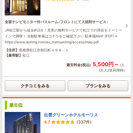
全室テレビモニター付バスルーム♪フロントにて入浴剤サービス♪
JR松江駅から徒歩約3分！充実の無料サービスで松江での滞在をドーミー
インで満喫！ 当館駐車場はコチラをご確認下さい 駐車場MAP (PDF)→
https://www.dorimg.com/ex_matsue/img/access/map.pdf
【住所】
島根県松江市朝日町４９８－１
【最寄駅】
松江
5,500円～
最安料金(税込)
/人
(大人2名利用時)
クチコミをみる
プランをみる
出雲グリーンホテルモーリス
4.7
(337件)