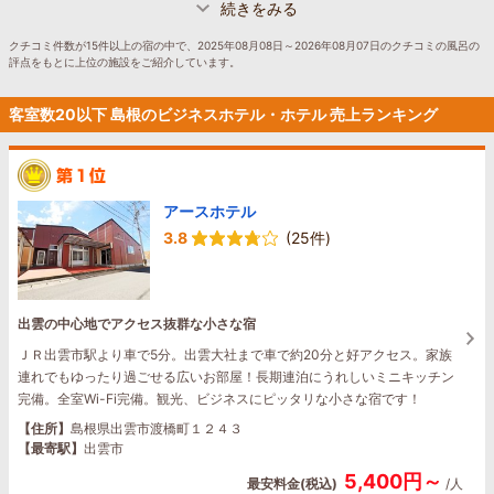
続きをみる
クチコミ件数が15件以上の宿の中で、2025年08月08日～2026年08月07日のクチコミの風呂の
評点をもとに上位の施設をご紹介しています。
客室数20以下 島根のビジネスホテル・ホテル 売上ランキング
アースホテル
3.8
(25件)
出雲の中心地でアクセス抜群な小さな宿
ＪＲ出雲市駅より車で5分。出雲大社まで車で約20分と好アクセス。家族
連れでもゆったり過ごせる広いお部屋！長期連泊にうれしいミニキッチン
完備。全室Wi-Fi完備。観光、ビジネスにピッタリな小さな宿です！
【住所】
島根県出雲市渡橋町１２４３
【最寄駅】
出雲市
5,400円～
最安料金(税込)
/人