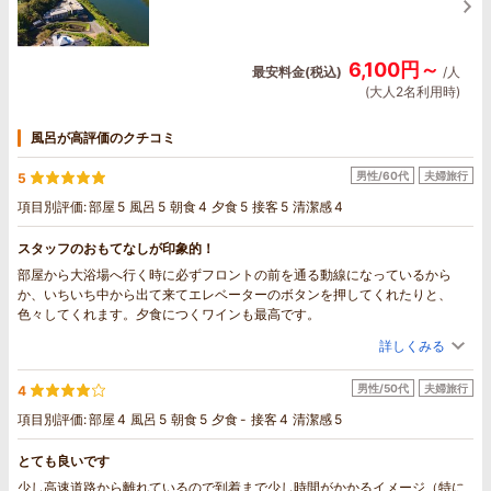
6,100円～
最安料金(税込)
/人
(大人2名利用時)
風呂が高評価のクチコミ
男性/60代
夫婦旅行
5
項目別評価:
部屋
5
風呂
5
朝食
4
夕食
5
接客
5
清潔感
4
スタッフのおもてなしが印象的！
部屋から大浴場へ行く時に必ずフロントの前を通る動線になっているから
か、いちいち中から出て来てエレベーターのボタンを押してくれたりと、
色々してくれます。夕食につくワインも最高です。
詳しくみる
男性/50代
夫婦旅行
4
項目別評価:
部屋
4
風呂
5
朝食
5
夕食
-
接客
4
清潔感
5
とても良いです
少し高速道路から離れているので到着まで少し時間がかかるイメージ（特に