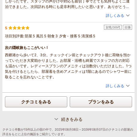
しかったです。スタッフの声がけや対応も親切丁寧でとても気持ちよく二連
泊できました。次回訪れる時にも是非利用したいと思います。ありがとうご
ざいました。
詳しくみる
女性/30代
出張
5
項目別評価:
部屋
5
風呂
5
朝食
3
夕食
-
接客
5
清潔感
5
次の隠岐旅もここがいい！
西郷港から歩いて2、3分。チェックイン前とチェックアウト後に荷物を預か
っていただき大変助かりました。お部屋・浴槽も綺麗でスタッフの方の対応
も温かいです。レディースプランのアメニティは泊数分いただけました。1つ
気を付けるとしたら、部屋着を含めアメニティは1階にあるのでシャワー前に
取ることを忘れないことです。
詳しくみる
クチコミをみる
プランをみる
続きをみる
クチコミ件数が15件以上の宿の中で、2025年08月08日～2026年08月07日のクチコミの部屋の
評点をもとに上位の施設をご紹介しています。