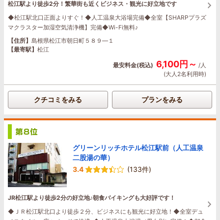
松江駅より徒歩2分！繁華街も近くビジネス・観光に好立地です
◆松江駅北口正面よりすぐ！◆人工温泉大浴場完備◆全室【SHARPプラズ
マクラスター加湿空気清浄機】完備◆Wi-Fi無料♪
【住所】
島根県松江市朝日町５８９―１
【最寄駅】
松江
6,100円～
最安料金(税込)
/人
(大人2名利用時)
クチコミをみる
プランをみる
グリーンリッチホテル松江駅前（人工温泉
二股湯の華）
3.4
(133件)
JR松江駅より徒歩2分の好立地♪朝食バイキングも大好評です！
◆ＪＲ松江駅北口より徒歩２分、ビジネスにも観光に好立地！◆全室デュ