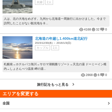
夫婦
2人
人は、北の大地をめざす。九州から北海道一周旅行に出かけました。今まで
訪問したことがない観光地を８...
4168
32
0
北海道の年越し1.400km道北紀行
2015/12/30(水) ～ 2016/1/3(日)
カップル
2人
札幌発→ホテルパコ旭川→サロマ湖鶴雅リゾート→天北の湯 ドーミーイン稚
内→しょさんべつ温泉 岬の湯...
2868
6
0
旅行記をもっと見る
エリアを変更する
全国