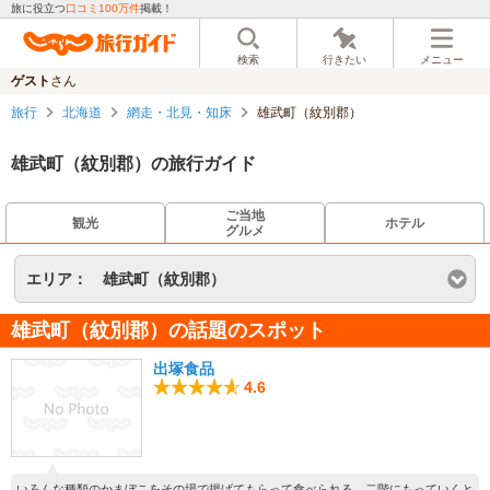
旅に役立つ
口コミ100万件
掲載！
検索
行きたい
メニュー
ゲスト
さん
旅行
北海道
網走・北見・知床
雄武町（紋別郡）
雄武町（紋別郡）の旅行ガイド
ご当地
観光
ホテル
グルメ
エリア：
雄武町（紋別郡）
雄武町（紋別郡）の話題のスポット
出塚食品
4.6
いろんな種類のかまぼこをその場で揚げてもらって食べられる。二階にもっていくと