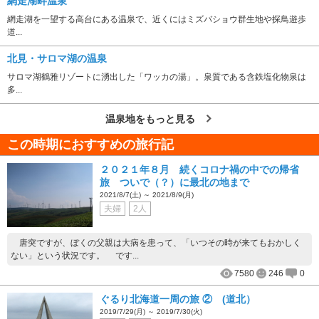
網走湖畔温泉
網走湖を一望する高台にある温泉で、近くにはミズバショウ群生地や探鳥遊歩
道...
北見・サロマ湖の温泉
サロマ湖鶴雅リゾートに湧出した「ワッカの湯」。泉質である含鉄塩化物泉は
多...
温泉地をもっと見る
この時期におすすめの旅行記
２０２１年８月 続くコロナ禍の中での帰省
旅 ついで（？）に最北の地まで
2021/8/7(土) ～ 2021/8/9(月)
夫婦
2人
唐突ですが、ぼくの父親は大病を患って、「いつその時が来てもおかしく
ない」という状況です。 です...
7580
246
0
ぐるり北海道一周の旅 ② (道北）
2019/7/29(月) ～ 2019/7/30(火)