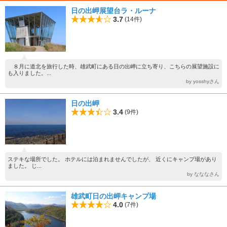
日の出岬展望台ラ・ルーナ
3.7
(14件)
８月に道北を旅行した時、雄武町にある日の出岬に立ち寄り、こちらの展望施設に
も入りました。...
by yosshyさん
日の出岬
3.4
(9件)
ステキな場所でした。 ホテルには泊まれませんでしたが、 近くにキャンプ場があり
ました。 じ...
by なななさん
雄武町日の出岬キャンプ場
4.0
(7件)