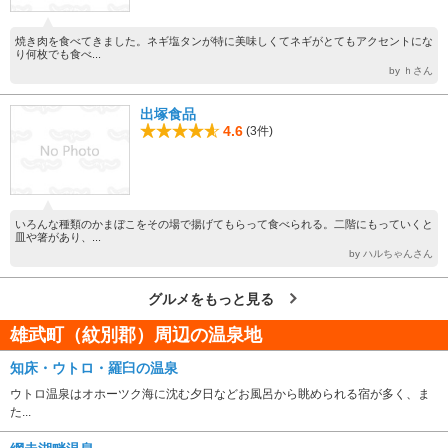
焼き肉を食べてきました。ネギ塩タンが特に美味しくてネギがとてもアクセントにな
り何枚でも食べ...
by ｈさん
出塚食品
4.6
(3件)
いろんな種類のかまぼこをその場で揚げてもらって食べられる。二階にもっていくと
皿や箸があり、...
by ハルちゃんさん
グルメをもっと見る
雄武町（紋別郡）周辺の温泉地
知床・ウトロ・羅臼の温泉
ウトロ温泉はオホーツク海に沈む夕日などお風呂から眺められる宿が多く、ま
た...