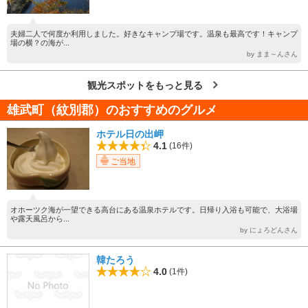
夫婦二人で何度か利用しました。好きなキャンプ場です。温泉も最高です！キャンプ
場の横？の海が...
by まま～んさん
観光スポットをもっと見る
雄武町（紋別郡）のおすすめのグルメ
ホテル日の出岬
4.1
(16件)
ご当地
オホーツク海が一望できる高台にある温泉ホテルです。日帰り入浴も可能で、大浴場
や露天風呂から...
by にょろどんさん
韓たろう
4.0
(1件)