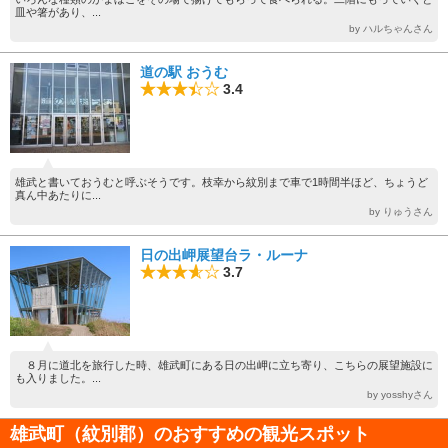
皿や箸があり、...
by ハルちゃんさん
道の駅 おうむ
3.4
雄武と書いておうむと呼ぶそうです。枝幸から紋別まで車で1時間半ほど、ちょうど
真ん中あたりに...
by りゅうさん
日の出岬展望台ラ・ルーナ
3.7
８月に道北を旅行した時、雄武町にある日の出岬に立ち寄り、こちらの展望施設に
も入りました。...
by yosshyさん
雄武町（紋別郡）のおすすめの観光スポット