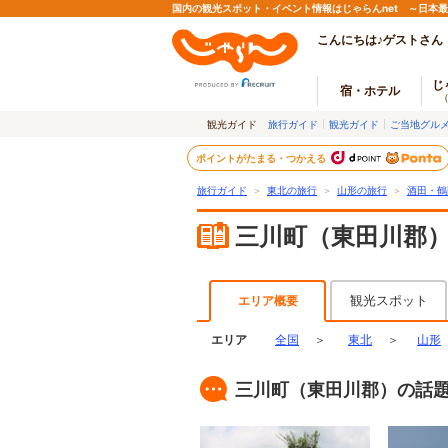
国内の観光スポット・イベント情報はじゃらんnet ～日本
こんにちは♪ゲストさん
じ
宿・ホテル
観光ガイド
旅行ガイド
観光ガイド
ご当地グル
ポイントがたまる・つかえる
旅行ガイド
＞
東北の旅行
＞
山形の旅行
＞
酒田・鶴
三川町（東田川郡
観光スポット
エリア概要
エリア
全国
＞
東北
＞
山形
三川町（東田川郡）の話