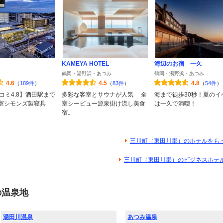
KAMEYA HOTEL
海辺のお宿 一久
鶴岡・湯野浜・あつみ
鶴岡・湯野浜・あつみ
4.6
4.5
4.8
（
189件
）
（
83件
）
（
54件
）
コミ4.8】酒田駅まで
多彩な客室とサウナが人気 全
海まで徒歩30秒！夏のイ
全室シモンズ製寝具
室シービュー源泉掛け流し美食
は一久で満喫！
宿。
三川町（東田川郡）のホテルをも
三川町（東田川郡）のビジネスホテ
の温泉地
湯田川温泉
あつみ温泉