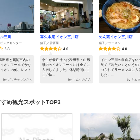
ル三川
喜久水庵 イオン三川店
めん蔵イオン三川店
ピングセンター
猪子／居酒屋
猪子／ラーメン
3.8
4.0
4.0
酒田市と鶴岡市内の
小生が最近行った秋田県・山形
イオン三川の飲食店をい
るイオンモールでかな
県内のイオンモールには全てに
見て『冷たい』というの
。イオンの他、レスト
入居してました。休憩時間にこ
つられてラーメン屋に入
こで抹...
した。...
by ガツチャマンさん
by キムタカさん
by キム
すめ観光スポットTOP3