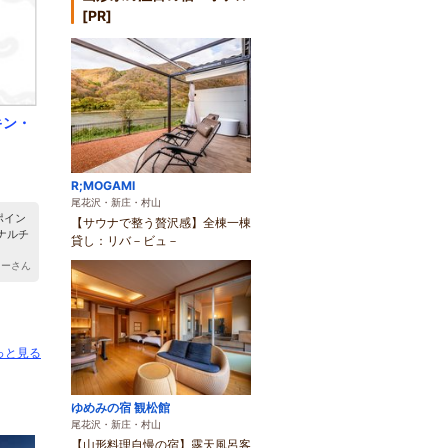
[PR]
キン・
R;MOGAMI
尾花沢・新庄・村山
ポイン
【サウナで整う贅沢感】全棟一棟
ナルチ
貸し：リバ－ビュ－
ちーさん
っと見る
ゆめみの宿 観松館
尾花沢・新庄・村山
【山形料理自慢の宿】露天風呂客