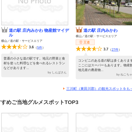
道の駅 庄内みかわ 物産館マイデ
道の駅 庄内みかわ
ル
横山／道の駅・サービスエリア
横山／道の駅・サービスエリア
王道
3.6
（
5件
）
3.7
（
27件
）
普通の小さな道の駅です。地元の野菜と食
コンビニのある道の駅は多くありま
材を使った料理などを食べれるレストラン
ここにはスーパーもあります。物産
などがあります...
地元産の農産物...
by しんばさん
by ねこち
三川町（東田川郡）の観光スポットをも
すめご当地グルメスポットTOP3