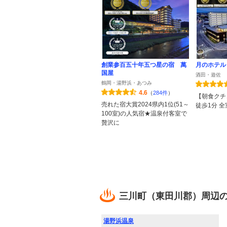
創業参百五十年五つ星の宿 萬
月のホテル
国屋
酒田・遊佐
鶴岡・湯野浜・あつみ
4.6
（
284件
）
【朝食クチ
売れた宿大賞2024県内1位(51～
徒歩1分 
100室)の人気宿★温泉付客室で
贅沢に
三川町（東田川郡）周辺
湯野浜温泉