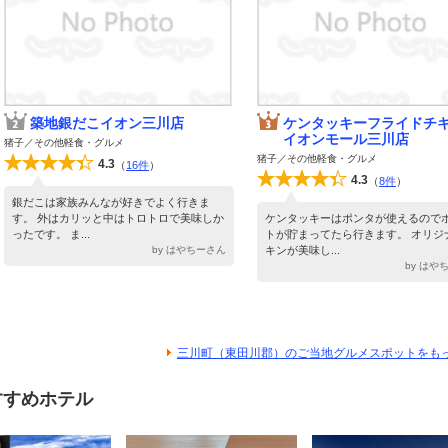
築地銀だこイオン三川店
ケンタッキーフライドチ
イオンモール三川店
猪子／その他軽食・グルメ
猪子／その他軽食・グルメ
4.3
（
16件
）
4.3
（
8件
）
銀だこは家族みんなが好きでよく行きま
す。 外はカリッと中はトロトロで美味しか
ケンタッキーはポンタが使えるので
ったです。 ま...
トが貯まってたら行きます。 オリジ
by はやちーさん
キンが美味し...
by はや
三川町（東田川郡）のご当地グルメスポットをも
すすめホテル