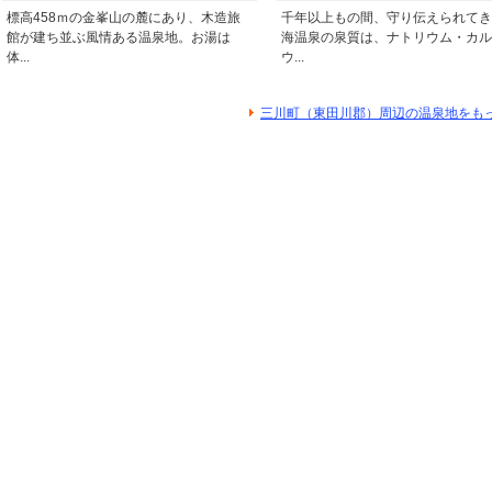
標高458ｍの金峯山の麓にあり、木造旅
千年以上もの間、守り伝えられてき
館が建ち並ぶ風情ある温泉地。お湯は
海温泉の泉質は、ナトリウム・カル
体...
ウ...
三川町（東田川郡）周辺の温泉地をも