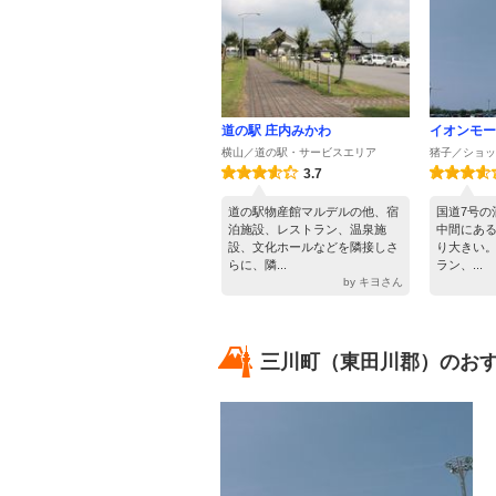
道の駅 庄内みかわ
イオンモー
横山／道の駅・サービスエリア
猪子／ショッ
3.7
道の駅物産館マルデルの他、宿
国道7号の
泊施設、レストラン、温泉施
中間にあ
設、文化ホールなどを隣接しさ
り大きい
らに、隣...
ラン、...
by キヨさん
三川町（東田川郡）のおす