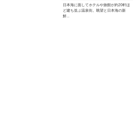
日本海に面してホテルや旅館が約20軒ほ
ど建ち並ぶ温泉街。眺望と日本海の新
鮮...