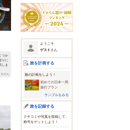
ようこそ
ゲスト
さん
くつか
ぼりに
旅を計画する
店しま
タカさん
旅の計画をしよう！
初めての日本一周
旅行プラン
サンプルをみる
旅を記録する
クチコミや写真を投稿して、
称号をゲットしよう！