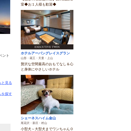
室◆お１人様も歓迎◆
ホテルアーバングレイスグラン
ベント
山形・蔵王・天童・上山
贅沢な空間最高のおもてなし＆心
と身体にやさしいホテル
っと見る
ルを探す
シェーネスハイム金山
尾花沢・新庄・村山
小型犬～大型犬までワンちゃんＯ