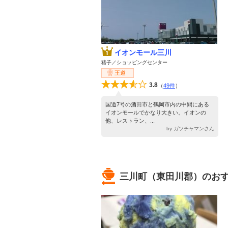
イオンモール三川
猪子／ショッピングセンター
王道
3.8
（
49件
）
国道7号の酒田市と鶴岡市内の中間にある
イオンモールでかなり大きい。イオンの
他、レストラン、...
by ガツチャマンさん
三川町（東田川郡）のおす