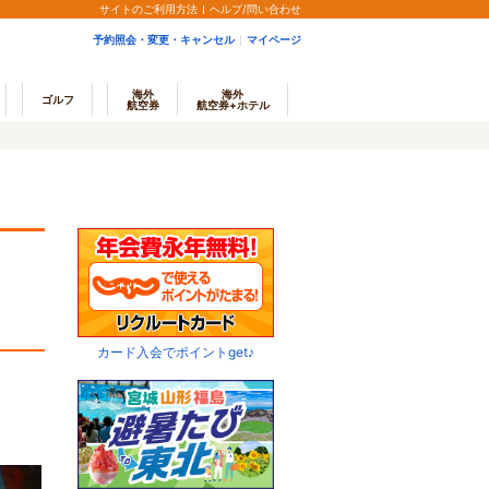
サイトのご利用方法
ヘルプ/問い合わせ
予約照会・変更・キャンセル
マイページ
海外
海外
ゴルフ
航空券
航空券+ホテル
カード入会でポイントget♪