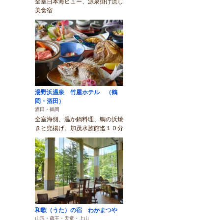
全室日本海ビュー、源泉掛け流し
美食宿
湯野浜温泉 竹屋ホテル （鶴
岡・酒田）
酒田・鶴岡
全室海側、温か鍋料理、鯛の浜焼
きと兜揚げ。加茂水族館迄１０分
和歌（うた）の宿 わかまつや
山形・蔵王・天童・上山