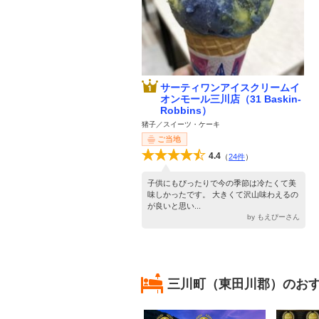
サーティワンアイスクリームイ
オンモール三川店（31 Baskin-
Robbins）
猪子／スイーツ・ケーキ
ご当地
4.4
（
24件
）
子供にもぴったりで今の季節は冷たくて美
味しかったです。 大きくて沢山味わえるの
が良いと思い...
by もえぴーさん
三川町（東田川郡）のお