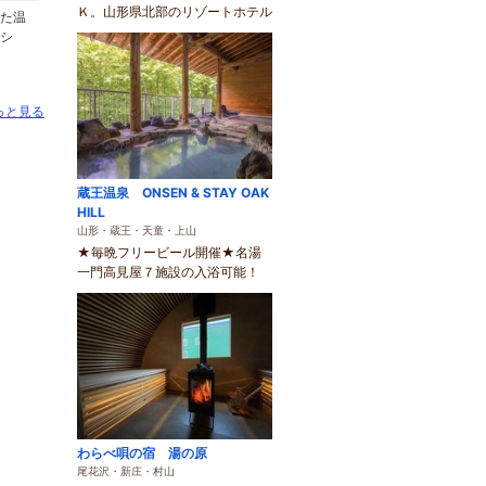
Ｋ。山形県北部のリゾートホテル
た温
シ
っと見る
蔵王温泉 ONSEN & STAY OAK
HILL
山形・蔵王・天童・上山
★毎晩フリービール開催★名湯
一門高見屋７施設の入浴可能！
わらべ唄の宿 湯の原
尾花沢・新庄・村山