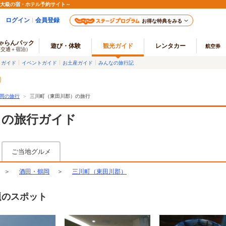
最大級の宿・ホテル予約サイト～
ログイン
会員登録
お得な特典をみる
ゃらんパック
遊び・体験
観光ガイド
レンタカー
航空券
（交通＋宿泊）
メガイド
イベントガイド
お土産ガイド
みんなの旅行記
岡の旅行
＞
三川町（東田川郡）の旅行
）の旅行ガイド
ご当地グルメ
＞
酒田・鶴岡
＞
三川町（東田川郡）
題のスポット