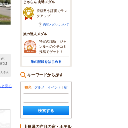
じゃらん 肉球メダル
投稿数や評価でラン
クアップ！
肉球メダルについて
旅の達人メダル
特定の場所・ジャ
ンルへのクチコミ
投稿でゲット！
すが、
旅の記録をはじめる
館には
ゃんさん
キーワードから探す
っと見る
観光
グルメ
イベント
宿
検索する
山形県の注目の宿・ホテル