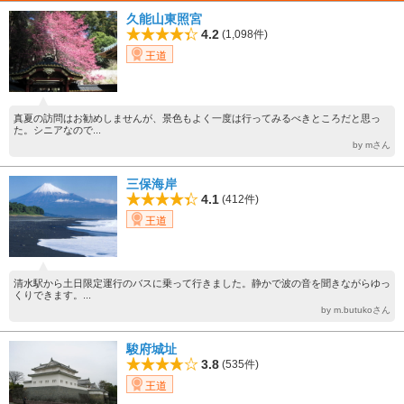
久能山東照宮
4.2
(1,098件)
王道
真夏の訪問はお勧めしませんが、景色もよく一度は行ってみるべきところだと思っ
た。シニアなので...
by mさん
三保海岸
4.1
(412件)
王道
清水駅から土日限定運行のバスに乗って行きました。静かで波の音を聞きながらゆっ
くりできます。...
by m.butukoさん
駿府城址
3.8
(535件)
王道