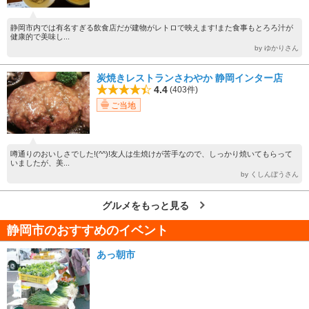
静岡市内では有名すぎる飲食店だが建物がレトロで映えます!また食事もとろろ汁が
健康的で美味し...
by ゆかりさん
炭焼きレストランさわやか 静岡インター店
4.4
(403件)
ご当地
噂通りのおいしさでした!(^^)!友人は生焼けが苦手なので、しっかり焼いてもらって
いましたが、美...
by くしんぼうさん
グルメをもっと見る
静岡市のおすすめのイベント
あっ朝市