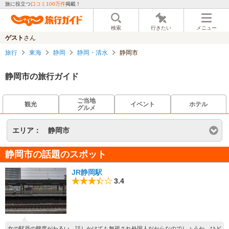
旅に役立つ
口コミ100万件
掲載！
検索
行きたい
メニュー
ゲスト
さん
旅行
東海
静岡
静岡・清水
静岡市
静岡市の旅行ガイド
ご当地
観光
イベント
ホテル
グルメ
エリア：
静岡市
静岡市の話題のスポット
JR静岡駅
3.4
女の駅員の態度がわるい、話しかけても無視され外国人だからなのでしょうか、ひど