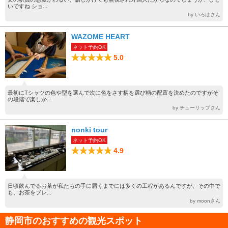
いですね ショ...
by いろはさん
WAZOME HEART
ネット予約OK
5.0
最初にTシャツの色や型を選んで次に色をさす柄を選び柄の配置を決めたのですがそ
の段階で楽しか...
by チューリップさん
nonki tour
ネット予約OK
4.9
日頃飲んでるお茶が私たちの手に届くまでには多くの工程があるんですが、その中で
も、お茶をブレ...
by moonさん
静岡市のおすすめの観光スポット