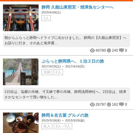
静岡 久能山東照宮・焼津魚センターへ
2015/4/18(土)
1人
朝からふらっと静岡へドライブに出かけました。 静岡の【久能山東照宮】へ
お詣りに行き、そのあと海岸通...
40780
245
0
ぶらっと静岡県へ、１泊２日の旅
2017/4/15(土) ～ 2017/4/16(日)
夫婦
2人
1日目は、塩郷の吊橋、寸又峡で夢の吊橋、静岡浅間神社へ、2日目は、焼津
さかなセンターで買い物をした...
26797
162
0
静岡＆名古屋 グルメの旅
2015/3/18(水) ～ 2015/3/20(金)
友人
3人～5人