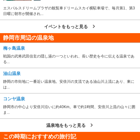
エスパルスドリームプラザの観覧車ドリームスカイ横駐車場で、毎月第1、第3
日曜に朝市が開催され...
イベントをもっと見る
静岡市周辺の温泉地
梅ヶ島温泉
戦国の武将武田信玄の隠し湯の一つといわれ、長い歴史を今に伝える温泉であ
る...
油山温泉
静岡の市街地に一番近い温泉地。安倍川の支流である油山川上流にあり、東に
は...
コンヤ温泉
静岡市の中心より安倍川沿いに約40Km。車で約1時間、安倍川上流の山々に囲
ま...
温泉地をもっと見る
この時期におすすめの旅行記