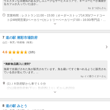
ウエスタンな雰囲気のある少しユニークなサービスエリアで、キーコーヒーが展開す
るカフェが入っていたほか...
by まつぼんさん
営業時間：レストラン11:00～15:00（オーダーストップ14:30)/フードコー
ト(24時間営業)/ベーカリー(カントリーベーカリー)7:00～16:00/専門店・屋
外特設コーナー9:00～17:00/ショッピングコーナー(24時間営業)/ 給油・給電
（24時間営業） 営業時間：インフォメーションコーナー(平日9：00～17：
00 土・日・祝日8：00～17：00)
7
道の駅 潮彩市場防府
山口・秋芳／特産物（味覚）
4.6
(3件)
“海鮮食品購入に便利”
漁港で水揚げされた魚が販売されています。魚を裁いてすぐ食べれるように販売され
ている店が並んでいます。...
by イイ爺ライダーさん
(1)ＪＲ防府駅から車で１０分
(2)山陽道防府東(下り）防府西(上り）ICから約20分
営業期間：9:00～18:00（鮮魚・加工品販売）、店舗によって終了時間が異
なります魚・加工品販売）のでお問い合わせください 定休日：毎週水曜日
定休日（祝日は営業）※一部店舗は営業
8
道の駅 みとう