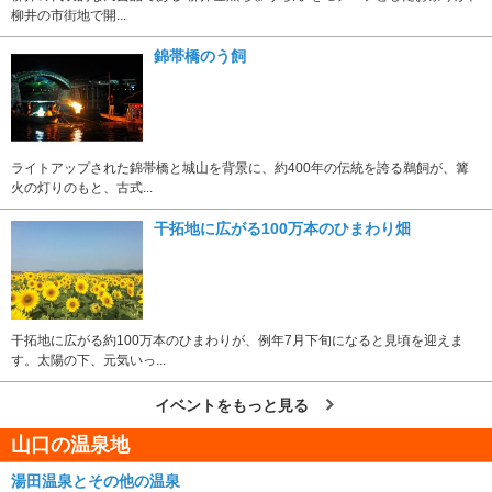
柳井の市街地で開...
錦帯橋のう飼
ライトアップされた錦帯橋と城山を背景に、約400年の伝統を誇る鵜飼が、篝
火の灯りのもと、古式...
干拓地に広がる100万本のひまわり畑
干拓地に広がる約100万本のひまわりが、例年7月下旬になると見頃を迎えま
す。太陽の下、元気いっ...
イベントをもっと見る
山口の温泉地
湯田温泉とその他の温泉