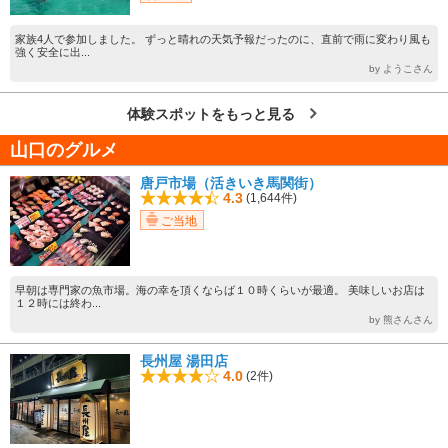
家族4人で参加しました。 ずっと晴れの天気予報だったのに、直前で雨に変わり風も
強く安全に出...
by ようこさん
体験スポットをもっと見る
山口のグルメ
唐戸市場（活きいき馬関街）
4.3
(1,644件)
ご当地
早朝は専門家の魚市場。海の幸を頂くならば１０時くらいが最適。 美味しいお店は
１２時には終わ...
by 熊さんさん
長州屋 湯田店
4.0
(2件)