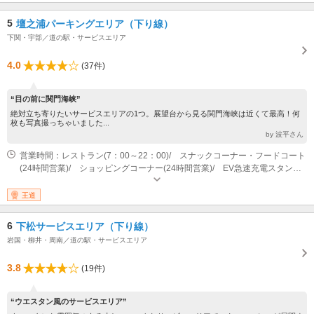
5
壇之浦パーキングエリア（下り線）
下関・宇部／道の駅・サービスエリア
4.0
(37件)
“目の前に関門海峡”
絶対立ち寄りたいサービスエリアの1つ。展望台から見る関門海峡は近くて最高！何
枚も写真撮っちゃいました...
by 波平さん
営業時間：レストラン(7：00～22：00)/ スナックコーナー・フードコート
(24時間営業)/ ショッピングコーナー(24時間営業)/ EV急速充電スタンド
(24時間営業) インフォメーションコーナー(平日8：00～17：00 土・日･
祝日7：00～17：00) 営業時間：インフォメーションコーナー(平日8：00～
王道
17：00 土・日･祝日7：00～17：00)
6
下松サービスエリア（下り線）
岩国・柳井・周南／道の駅・サービスエリア
3.8
(19件)
“ウエスタン風のサービスエリア”