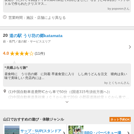
トルで作られたクリスマス...
by poporonさん
営業時間：施設・店舗により異なる
20
道の駅 うり坊の郷katamata
萩・長門／道の駅・サービスエリア
4.0
(11件)
“夫婦ぶらり旅”
昼食時に うり坊の郷 に到着 早速食堂に入り しし肉うどんを注文 猪肉は良い
味で美味しい 売店内には...
by とくちゃんさん
(1)中国自動車道鹿野ICから車で50分（(国道315号須佐方面へ)）
(2)中国自動車道美祢東ＪＣＴから車で20分 小郡萩道路絵堂ＩＣから車で30分（（ＪＣＴと繋がっている小郡萩道路利用で萩へ）） 県道11号線から車で35分（（県道13号線経由））
山口でおすすめの遊び・体験ジャンル
ネット予約OK
サップ・SUP(スタンドア
BBQ・バーベキュー場