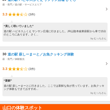
萩・長門／道の駅・サービスエリア
3.3
(3件)
“美しく咲いていました”
道の駅 ハピネスふくえ サンサン広場に行きました。JR山陰本線東萩駅から車で15分
のところにあります。さく...
by むっちさん
30
道の駅 萩しーまーと／お魚クッキング体験
萩・長門／体験観光
3.3
(3件)
“新鮮”
道の駅 萩しーまーとに行きました。ここでは新鮮な魚が売っています。お魚クッキ
ング体験もできておすすめ...
by むっちさん
山口の体験スポット