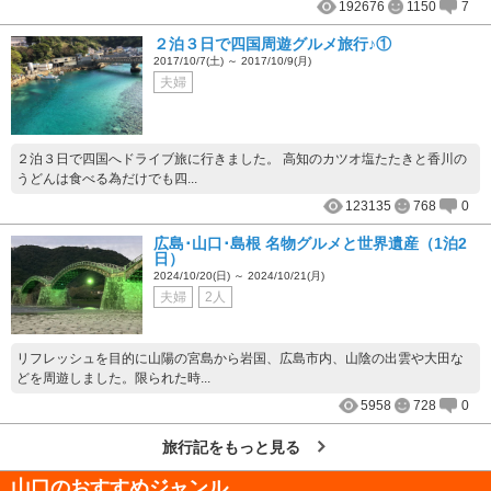
192676
1150
7
２泊３日で四国周遊グルメ旅行♪①
2017/10/7(土) ～ 2017/10/9(月)
夫婦
２泊３日で四国へドライブ旅に行きました。 高知のカツオ塩たたきと香川の
うどんは食べる為だけでも四...
123135
768
0
広島･山口･島根 名物グルメと世界遺産（1泊2
日）
2024/10/20(日) ～ 2024/10/21(月)
夫婦
2人
リフレッシュを目的に山陽の宮島から岩国、広島市内、山陰の出雲や大田な
どを周遊しました。限られた時...
5958
728
0
旅行記をもっと見る
山口
のおすすめジャンル