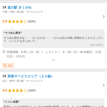
18
道の駅 きくがわ
下関・宇部／道の駅・サービスエリア
3.8
(30件)
“そうめん焼き”
そうめん焼きぞば・・・だったかな・・・ちゃんぽんの様に具材がたくさん入ってい
て、ニンニクも少しきいて...
by いのさん
営業時間：8:30～19：30 / レストラン 9：30～20：00 休館日：12月
31日・1月1日
王道
19
美東サービスエリア（上り線）
山口・秋芳／道の駅・サービスエリア
4.0
(18件)
“トイレ休憩”
夜遅かったので今回はトイレのみの休憩で利用しました。ちょうど時季的にペットボ