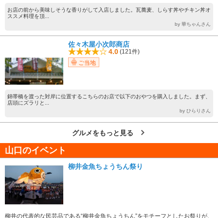
お店の前から美味しそうな香りがして入店しました。瓦蕎麦、しらす丼やチキン丼オ
ススメ料理を頂...
by 華ちゃんさん
佐々木屋小次郎商店
4.0
(121件)
ご当地
錦帯橋を渡った対岸に位置するこちらのお店で以下のおやつを購入しました。まず、
店頭にズラリと...
by ひらりさん
グルメをもっと見る
山口のイベント
柳井金魚ちょうちん祭り
柳井の代表的な民芸品である“柳井金魚ちょうちん”をモチーフとしたお祭りが、