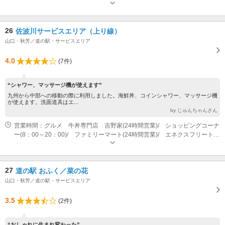
26
佐波川サービスエリア（上り線）
山口・秋芳／道の駅・サービスエリア
4.0
(7件)
“シャワー、マッサージ機が使えます”
九州から中部への移動の際に利用しました。海鮮丼、コインシャワー、マッサージ機
が使えます。洗面道具はエ...
by じゅんちゃんさん
営業時間：グルメ 牛丼専門店 吉野家(24時間営業)/ ショッピングコーナ
ー(8：00～20：00)/ ファミリーマート(24時間営業)/ エネクスフリート
（株）(24時間営業)/ EV急速充電スタンド(24時間営業)/ シャワーステー
ション(24時間営業・男3室、女1室）/ ATM(24時間営業)
27
道の駅 おふく／菜の花
山口・秋芳／道の駅・サービスエリア
3.5
(2件)
“おしゃれに生まれ変わった”