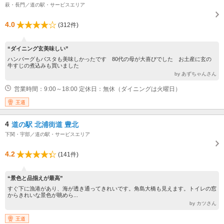
萩・長門／道の駅・サービスエリア
4.0
(312件)
“ダイニング玄美味しい”
ハンバーグもパスタも美味しかったです 80代の母が大喜びでした お土産に玄の
牛すじの煮込みも買いました
by あずちゃんさん
営業時間：9:00～18:00 定休日：無休（ダイニングは火曜日）
王道
4
道の駅 北浦街道 豊北
下関・宇部／道の駅・サービスエリア
4.2
(141件)
“景色と品揃えが最高”
すぐ下に漁港があり、海が透き通ってきれいです。角島大橋も見えます。トイレの窓
からきれいな景色が眺めら...
by カツさん
王道