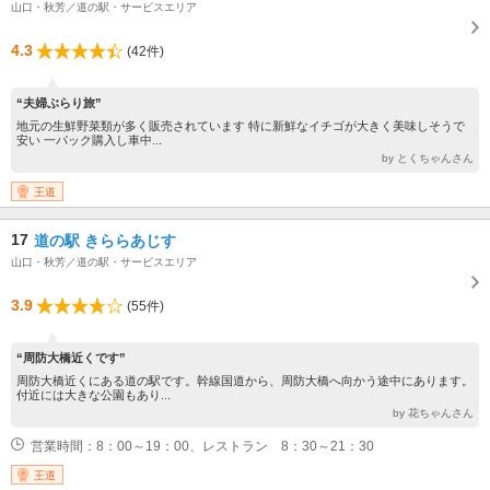
山口・秋芳／道の駅・サービスエリア
4.3
(42件)
“夫婦ぶらり旅”
地元の生鮮野菜類が多く販売されています 特に新鮮なイチゴが大きく美味しそうで
安い 一パック購入し車中...
by とくちゃんさん
王道
17
道の駅 きららあじす
山口・秋芳／道の駅・サービスエリア
3.9
(55件)
“周防大橋近くです”
周防大橋近くにある道の駅です。幹線国道から、周防大橋へ向かう途中にあります。
付近には大きな公園もあり...
by 花ちゃんさん
営業時間：8：00～19：00、レストラン 8：30～21：30
王道