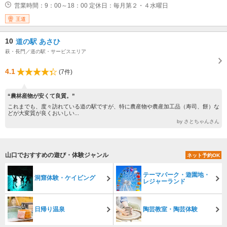
営業時間：9：00～18：00 定休日：毎月第２・４水曜日
王道
10
道の駅 あさひ
萩・長門／道の駅・サービスエリア
4.1
(7件)
“農林産物が安くて良質。”
これまでも、度々訪れている道の駅ですが、特に農産物や農産加工品（寿司、餅）な
どが大変質が良くおいしい...
by さとちゃんさん
山口でおすすめの遊び・体験ジャンル
ネット予約OK
テーマパーク・遊園地・
洞窟体験・ケイビング
レジャーランド
日帰り温泉
陶芸教室・陶芸体験