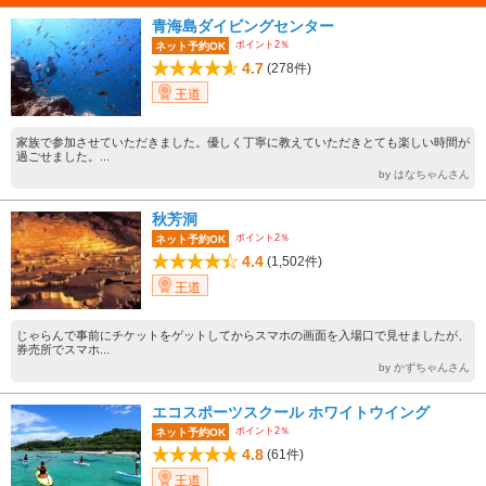
青海島ダイビングセンター
ポイント2％
ネット予約OK
4.7
(278件)
王道
家族で参加させていただきました。優しく丁寧に教えていただきとても楽しい時間が
過ごせました。...
by はなちゃんさん
秋芳洞
ポイント2％
ネット予約OK
4.4
(1,502件)
王道
じゃらんで事前にチケットをゲットしてからスマホの画面を入場口で見せましたが、
券売所でスマホ...
by かずちゃんさん
エコスポーツスクール ホワイトウイング
ポイント2％
ネット予約OK
4.8
(61件)
王道