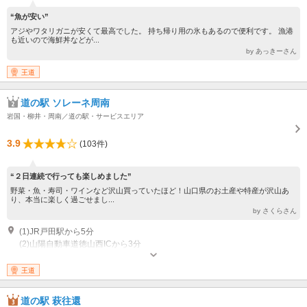
“魚が安い”
アジやワタリガニが安くて最高でした。 持ち帰り用の氷もあるので便利です。 漁港
も近いので海鮮丼などが...
by あっきーさん
王道
道の駅 ソレーネ周南
岩国・柳井・周南／道の駅・サービスエリア
3.9
(103件)
“２日連続で行っても楽しめました”
野菜・魚・寿司・ワインなど沢山買っていたほど！山口県のお土産や特産が沢山あ
り、本当に楽しく過ごせまし...
by さくらさん
(1)JR戸田駅から5分
(2)山陽自動車道徳山西ICから3分
王道
道の駅 萩往還