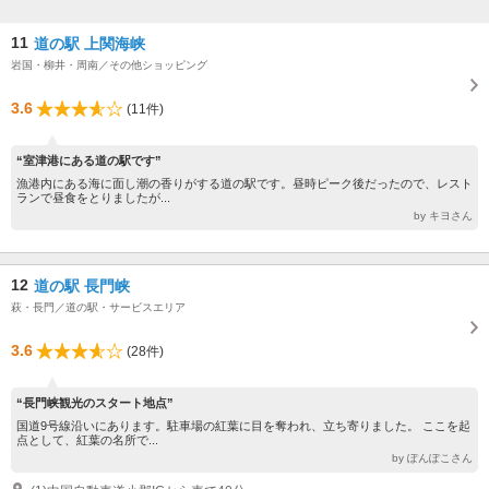
11
道の駅 上関海峡
岩国・柳井・周南／その他ショッピング
3.6
(11件)
“室津港にある道の駅です”
漁港内にある海に面し潮の香りがする道の駅です。昼時ピーク後だったので、レスト
ランで昼食をとりましたが...
by キヨさん
12
道の駅 長門峡
萩・長門／道の駅・サービスエリア
3.6
(28件)
“長門峡観光のスタート地点”
国道9号線沿いにあります。駐車場の紅葉に目を奪われ、立ち寄りました。 ここを起
点として、紅葉の名所で...
by ぽんぽこさん