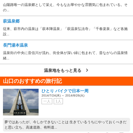
山陽路唯一の温泉郷として栄え、今もなお華やかな雰囲気に包まれている。そ
の...
萩温泉郷
従来、萩市内の温泉は「萩本陣温泉」「萩温泉弘法寺」「千春楽泉」など各施
設...
長門湯本温泉
温泉街の中央に音信川が流れ、街全体が深い緑に包まれて、昔ながらの温泉情
緒...
温泉地をもっと見る
山口のおすすめの旅行記
ひとり バイクで日本一周
2014/7/24(木) ～ 2014/8/26(火)
一人
1人
夢ではあったが、今しかできないことは 生きているうちにやっておくべきだ
と思い立ち、高速道路、有料道...