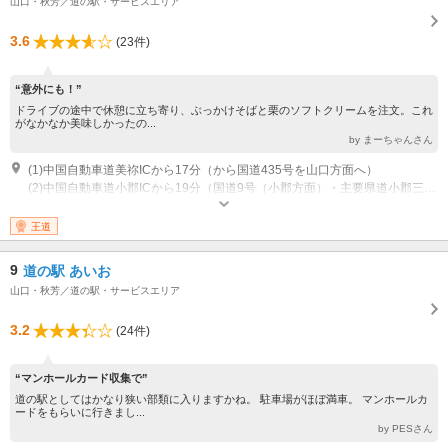
山口・秋芳／道の駅・サービスエリア
3.6
(23件)
“意外にも！”
ドライブの途中で休憩に立ち寄り、ぶっかけそばと栗のソフトクリームを注文。これ
がなかなか美味しかったの...
by まーちゃんさん
(1)中国自動車道美祢ICから17分（から国道435号を山口方面へ）
(2)中国自動車道小郡ICから19分（国道9号（小郡方面）・主要県道小郡三隅線（三隅方面）を経由）
王道
9
道の駅 あいお
山口・秋芳／道の駅・サービスエリア
3.2
(24件)
“マンホールカード収集で”
道の駅としてはかなり狭い部類に入りますかね。 駐車場がほぼ満車。 マンホールカ
ードをもらいに行きまし...
by PESさん