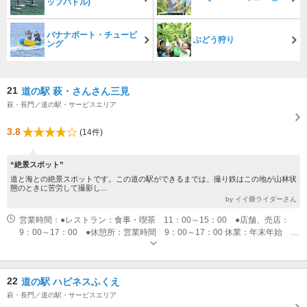
ップパドル)
バナナボート・チュービ
ぶどう狩り
ング
21
道の駅 萩・さんさん三見
萩・長門／道の駅・サービスエリア
3.8
(14件)
“絶景スポット”
道と海との絶景スポットです。この道の駅ができるまでは、撮り鉄はこの地が山林状
態のときに苦労して撮影し...
by イイ爺ライダーさん
営業時間：●レストラン：食事・喫茶 11：00～15：00 ●店舗、売店：
9：00～17：00 ●休憩所：営業時間 9：00～17：00 休業：年末年始 ※
レストランは毎週火曜日
22
道の駅 ハピネスふくえ
萩・長門／道の駅・サービスエリア