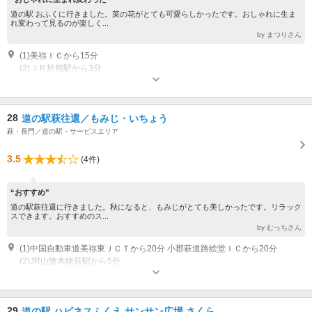
道の駅 おふくに行きました。菜の花がとても可愛らしかったです。おしゃれに生ま
れ変わって見るのが楽しく...
by まつりさん
(1)美祢ＩＣから15分
(2)ＪＲ於福駅から3分
28
道の駅萩往還／もみじ・いちょう
萩・長門／道の駅・サービスエリア
3.5
(4件)
“おすすめ”
道の駅萩往還に行きました。秋になると、もみじがとても美しかったです。リラック
スできます。おすすめのス...
by むっちさん
(1)中国自動車道美祢東ＪＣＴから20分 小郡萩道路絵堂ＩＣから20分
(2)JR山陰本線萩駅から5分
29
道の駅 ハピネスふくえ サンサン広場 さくら