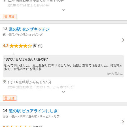
(1)中国自動車道小郡ICから車で40分
(2)JR長門峡駅より徒歩4分
営業時間：・情報コーナー 9:30～18:00 ・特産品直売所 9:30～18:00
・テイクアウトコーナー 9:30～16:00 ・お食事処「長門峡」平日 10：
王道
30～15：00 土日祝 10:30～16:00（※オーダーストップは閉店30分前）
定休日：原則 第２火曜日 ８月：第１火曜日 １１月：無休 年末年
13
道の駅 センザキッチン
始
萩・長門／その他ショッピング
4.2
(51件)
“見ているだけも楽しい道の駅”
初めて伺いました。お土産探しに寄りましたが、品数が豊富で悩みました。雑貨類も
多く、食品以外にも選択肢...
by 八雲さん
(1)ＪＲ仙崎駅から徒歩で5分
(2)中国自動車道「美祢ＩＣ」から車で40分
王道
14
道の駅 ピュアラインにしき
岩国・柳井・周南／道の駅・サービスエリア