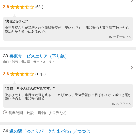
3.5
(6件)
“野菜が安いよ”
地元農家さんが栽培された新鮮野菜が、安いんです。 津和野の太鼓谷稲荷神社から
萩に向かう道中にあるので...
by 一期一会さん
23
美東サービスエリア（下り線）
山口・秋芳／道の駅・サービスエリア
3.8
(10件)
“名物 ちゃんぽんの写真です。”
後はひたすら昨日来た道を戻る。この頃から、天気予報は半日ずれてポツポツと雨が
降り始める。津和野の町並...
by のりりさん
営業時間：施設・店舗により異なる
24
道の駅「ゆとりパークたまがわ」／つつじ