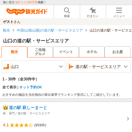
旅に役立つ
口コミ100万件
掲載！
検索
行きたい
メニュー
ゲスト
さん
観光
中国(山陰山陽)の道の駅・サービスエリア
山口の道の駅・サービスエ
山口の道の駅・サービスエリア
ご当地
観光
イベント
ホテル
お土産
グルメ
山口
道の駅・サービスエリア
1 - 30件
（全30件中）
全て表示
ネット予約OK
おすすめの施設を当社独自の算出基準でランキング形式にしてご紹介しています。
道の駅 萩しーまーと
萩・長門／道の駅・サービスエリア
4.1
(959件)