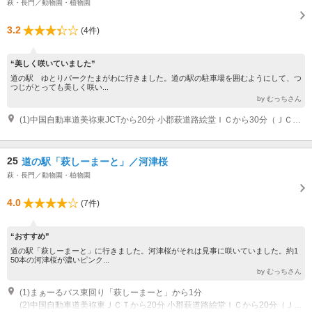
萩・長門／動物園・植物園
3.2
(4件)
“美しく咲いていました”
道の駅 ゆとりパークたまがわに行きました。道の駅の駐車場を囲むようにして、つ
つじがとっても美しく咲い...
by むっちさん
(1)中国自動車道美祢東JCTから20分 小郡萩道路絵堂ＩＣから30分（ＪＣＴと繋がっている小郡萩道路利用で萩市へ） 国道191号線から50分
25
道の駅「萩しーまーと」／河津桜
萩・長門／動物園・植物園
4.0
(7件)
“おすすめ”
道の駅「萩しーまーと」に行きました。河津桜がそれは見事に咲いていました。約1
50本の河津桜が濃いピンク...
by むっちさん
(1)まぁーるバス東回り「萩しーまーと」から1分
(2)中国自動車道美祢東ＪＣＴから20分 小郡萩道路絵堂ＩＣから20分（ＪＣＴと直結する小郡萩道路利用で萩市へ） 萩市街地→国道191号線から10分（道の駅萩しーまーとへ）