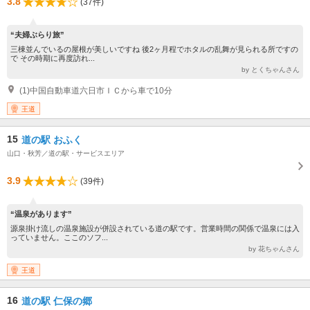
3.8
(37件)
“夫婦ぶらり旅”
三棟並んでいるの屋根が美しいですね 後2ヶ月程でホタルの乱舞が見られる所ですの
で その時期に再度訪れ...
by とくちゃんさん
(1)中国自動車道六日市ＩＣから車で10分
王道
15
道の駅 おふく
山口・秋芳／道の駅・サービスエリア
3.9
(39件)
“温泉があります”
源泉掛け流しの温泉施設が併設されている道の駅です。営業時間の関係で温泉には入
っていません。ここのソフ...
by 花ちゃんさん
王道
16
道の駅 仁保の郷