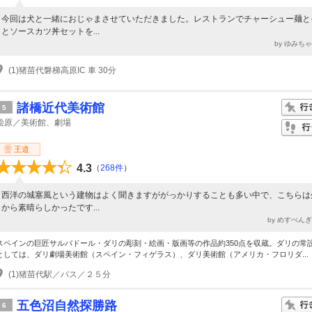
今回は犬と一緒におじゃまさせていただきました。レストランでチャーシュー麺と
とソースカツ丼セットを...
by ゆみち
(1)猪苗代磐梯高原IC 車 30分
諸橋近代美術館
5
桧原／美術館、劇場
王道
4.3
（
268件
）
西洋の城塞風という建物はよく聞きますががっかりすることも多い中で、こちらは
から素晴らしかったです...
by めすぺん
スペインの巨匠サルバドール・ダリの彫刻・絵画・版画等の作品約350点を収蔵。ダリの常
としては、ダリ劇場美術館（スペイン・フィゲラス）、ダリ美術館（アメリカ・フロリダ...
(1)猪苗代駅／バス／２５分
五色沼自然探勝路
6