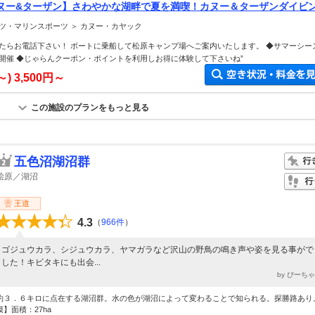
ヌー&ターザン】さわやかな湖畔で夏を満喫！カヌー＆ターザンダイビ
ツ・マリンスポーツ ＞ カヌー・カヤック
たらお電話下さい！ ボートに乗船して松原キャンプ場へご案内いたします。 ◆サマーシー
開催 ◆じゃらんクーポン・ポイントを利用しお得に体験して下さいね”
～)
3,500円～
この施設のプランをもっと見る
五色沼湖沼群
桧原／湖沼
王道
4.3
（
966件
）
ゴジュウカラ、シジュウカラ、ヤマガラなど沢山の野鳥の鳴き声や姿を見る事がで
した！キビタキにも出会...
by ぴーち
約３．６キロに点在する湖沼群。水の色が湖沼によって変わることで知られる。探勝路あり
模】面積：27ha