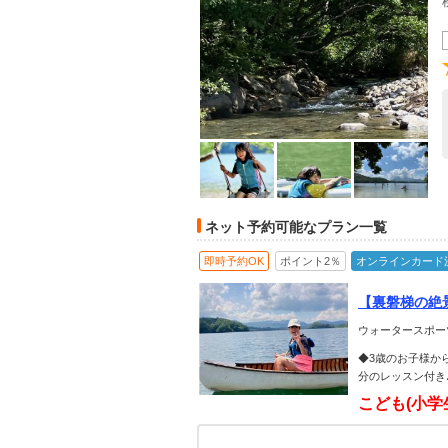
ネット予約可能なプラン一覧
即時予約OK
ポイント2％
オンラインカード
【裏磐梯の絶
れ大自然を満
ウォータースポー
プル・わんち
◆3歳のお子様か
分のレッスン付き
こども(小学