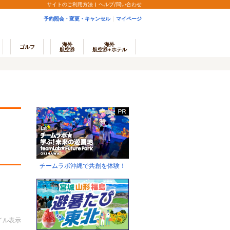
サイトのご利用方法
ヘルプ/問い合わせ
予約照会・変更・キャンセル
マイページ
海外
海外
ゴルフ
航空券
航空券+ホテル
チームラボ沖縄で共創を体験！
イル表示