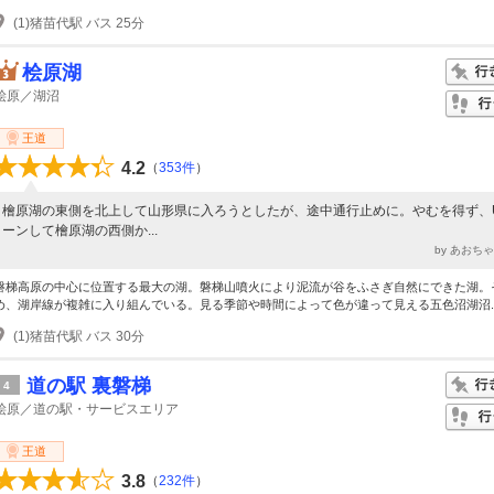
(1)猪苗代駅 バス 25分
桧原湖
桧原／湖沼
王道
4.2
（
353件
）
檜原湖の東側を北上して山形県に入ろうとしたが、途中通行止めに。やむを得ず、
ーンして檜原湖の西側か...
by あおち
磐梯高原の中心に位置する最大の湖。磐梯山噴火により泥流が谷をふさぎ自然にできた湖。
め、湖岸線が複雑に入り組んでいる。見る季節や時間によって色が違って見える五色沼湖沼..
(1)猪苗代駅 バス 30分
道の駅 裏磐梯
4
桧原／道の駅・サービスエリア
王道
3.8
（
232件
）