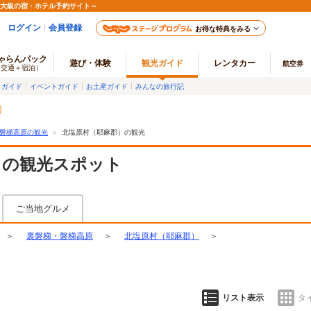
最大級の宿・ホテル予約サイト～
ログイン
会員登録
お得な特典をみる
ゃらんパック
遊び・体験
観光ガイド
レンタカー
航空券
（交通＋宿泊）
メガイド
イベントガイド
お土産ガイド
みんなの旅行記
磐梯高原の観光
＞
北塩原村（耶麻郡）の観光
）の観光スポット
ご当地グルメ
＞
裏磐梯・磐梯高原
＞
北塩原村（耶麻郡）
＞
リスト表示
タ