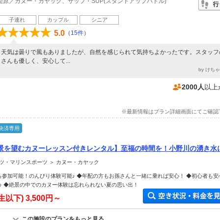
桧原／カヌー・カヤック、サップ・SUP(スタンドアップパドル)
子連れ
カップル
シニア
5.0
（
15件
）
天気は曇りで風もありましたが、自然を感じられて気持ちよかったです。スタッフ
さんも優しく、安心して...
by けち
2000人
以上
※最新情報はプラン詳細画面にてご確認
決済専用
景を望むカヌーレッスン付きレンタル】至福の時間を！小野川の湧き水
喫！初心者・お子様も安心の大きなカナディアンカヌー♪ご家族・女性
ツ・マリンスポーツ ＞ カヌー・カヤック
ゃんにもオススメ♪
ら参加可能！のんびり体験可能♪ ◆年配の方もお孫さんと一緒に乗れば安心！ ◆初心者も安
♪ ◆絶景の中でのカヌー体験は忘れられない夏の思い出！
生以下)
3,500円～
この施設のプランをもっと見る