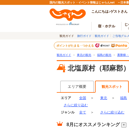
国内の観光スポット・イベント情報はじゃらんnet ～日本
こんにちは♪ゲストさん
じ
宿・ホテル
観光ガイド
旅行ガイド
観光ガイド
ご当地グル
ポイントがたまる・つかえる
観光ガイド
＞
東北の観光
＞
福島の観光
＞
裏磐梯・
北塩原村（耶麻郡
エリア概要
観光スポット
エリア
全国
＞
東北
＞
福島
さらに絞り込む
ジャンル
全て
＞
さらに絞り込む
8月
にオススメランキング