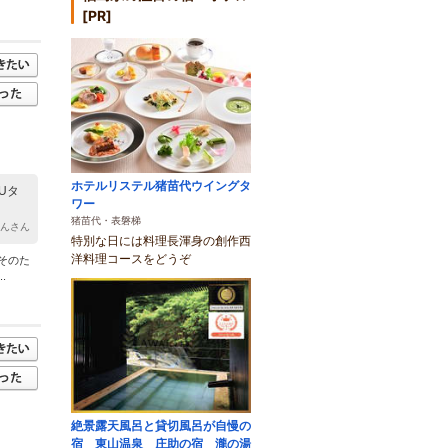
[PR]
ホテルリステル猪苗代ウイングタ
Uタ
ワー
猪苗代・表磐梯
ゃんさん
特別な日には料理長渾身の創作西
洋料理コースをどうぞ
そのた
.
絶景露天風呂と貸切風呂が自慢の
宿 東山温泉 庄助の宿 瀧の湯