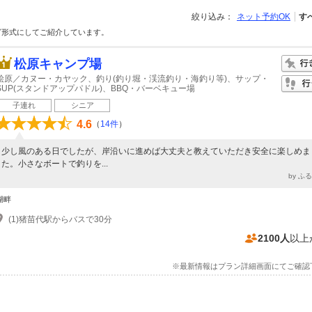
絞り込み：
ネット予約OK
す
グ形式にしてご紹介しています。
松原キャンプ場
桧原／カヌー・カヤック、釣り(釣り堀・渓流釣り・海釣り等)、サップ・
SUP(スタンドアップパドル)、BBQ・バーベキュー場
子連れ
シニア
4.6
（
14件
）
少し風のある日でしたが、岸沿いに進めば大丈夫と教えていただき安全に楽しめま
た。小さなボートで釣りを...
by ふ
湖畔
(1)猪苗代駅からバスで30分
2100人
以上
※最新情報はプラン詳細画面にてご確認