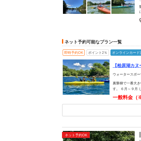
ネット予約可能なプラン一覧
即時予約OK
ポイント2％
オンラインカード
【桧原湖カヌ
リー・カップ
ウォータースポー
裏磐梯で一番大き
す。 ６月～９月
一般料金（
ネット予約OK