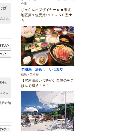
会津
そば
じゃらんオブザイヤー☆★東北
地区第１位受賞♪１１～５０室★
ゃんさん
☆
旬樹庵 湯めし いづみや
福島・二本松
【穴原温泉いづみや】自慢の朝ご
外観
はんで満足＾￥＾
ぎんさん
設美術館