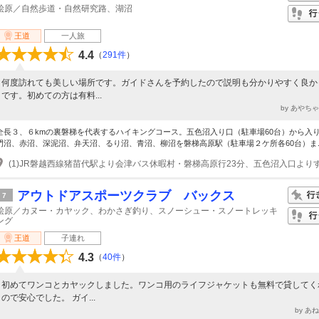
桧原／自然歩道・自然研究路、湖沼
王道
一人旅
4.4
（
291件
）
何度訪れても美しい場所です。ガイドさんを予約したので説明も分かりやすく良か
です。初めての方は有料...
by あやち
全長３、６kmの裏磐梯を代表するハイキングコース。五色沼入り口（駐車場60台）から入
門沼、赤沼、深泥沼、弁天沼、るり沼、青沼、柳沼を磐梯高原駅（駐車場２ケ所各60台）ま..
(1)JR磐越西線猪苗代駅より会津バス休暇村・磐梯高原行23分、五色沼入口より
アウトドアスポーツクラブ バックス
7
桧原／カヌー・カヤック、わかさぎ釣り、スノーシュー・スノートレッキ
ング
王道
子連れ
4.3
（
40件
）
初めてワンコとカヤックしました。ワンコ用のライフジャケットも無料で貸してく
ので安心でした。 ガイ...
by あ