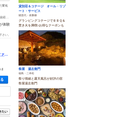
だ変化
貸別荘＆コテージ オール・リゾ
ート・サービス
猪苗代・表磐梯
(1)(車でお越しの場合) 磐越自動車道 猪苗代磐梯高原ＩＣ より 国道４５９号線経由 30分
グランピングコテージでＢＢＱ＆
が体験
焚き火を満喫♪お得なクーポンも
下さい。
ファミ
祭屋 湯左衛門
めま
福島・二本松
空き状況・料金を見る
祭り情緒と露天風呂が好評の宿
祭屋湯左衛門