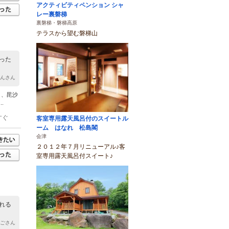
アクティビティペンション シャ
レー裏磐梯
裏磐梯・磐梯高原
テラスから望む磐梯山
った
ゃんさん
り、毘沙
.
すぐ
客室専用露天風呂付のスイートル
ーム はなれ 松島閣
会津
２０１２年７月リニューアル♪客
室専用露天風呂付スイート♪
れる
ねごさん