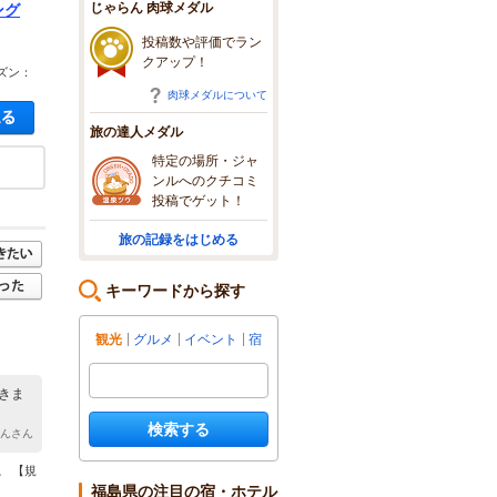
じゃらん 肉球メダル
ング
投稿数や評価でラン
クアップ！
ズン：
肉球メダルについて
空き状況・料金を見る
旅の達人メダル
特定の場所・ジャ
ンルへのクチコミ
投稿でゲット！
旅の記録をはじめる
キーワードから探す
観光
グルメ
イベント
宿
きま
検索する
ゃんさん
。 【規
福島県の注目の宿・ホテル