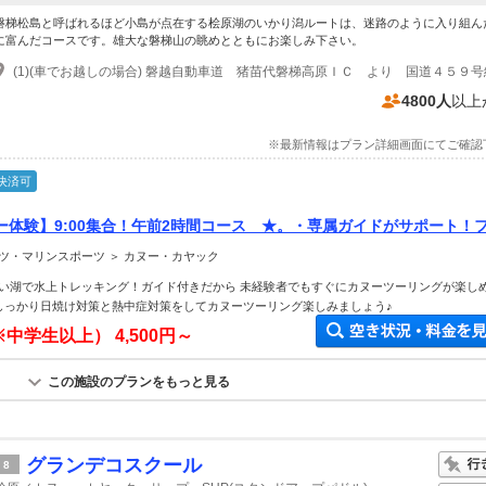
磐梯松島と呼ばれるほど小島が点在する桧原湖のいかり潟ルートは、迷路のように入り組ん
に富んだコースです。雄大な磐梯山の眺めとともにお楽しみ下さい。
4800人
以上
※最新情報はプラン詳細画面にてご確認
決済可
ー体験】9:00集合！午前2時間コース ★。・専属ガイドがサポート！
ル・女性・グループ・ペットOK
ツ・マリンスポーツ ＞ カヌー・カヤック
い湖で水上トレッキング！ガイド付きだから 未経験者でもすぐにカヌーツーリングが楽し
 しっかり日焼け対策と熱中症対策をしてカヌーツーリング楽しみましょう♪
※中学生以上）
4,500円～
この施設のプランをもっと見る
グランデコスクール
8