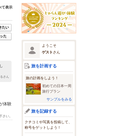
べて表示
ようこそ
ゲスト
さん
旅を計画する
し
るるさん
旅の計画をしよう！
初めての日本一周
旅行プラン
サンプルをみる
が体験
旅を記録する
下さい。
クチコミや写真を投稿して、
称号をゲットしよう！