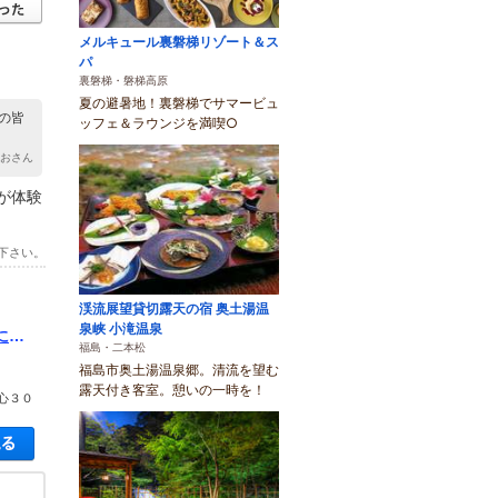
メルキュール裏磐梯リゾート＆ス
パ
裏磐梯・磐梯高原
夏の避暑地！裏磐梯でサマービュ
の皆
ッフェ＆ラウンジを満喫○
ゃおさん
が体験
下さい。
渓流展望貸切露天の宿 奥土湯温
泉峡 小滝温泉
に触
福島・二本松
・カッ
福島市奥土湯温泉郷。清流を望む
露天付き客室。憩いの一時を！
心３０
空き状況・料金を見る