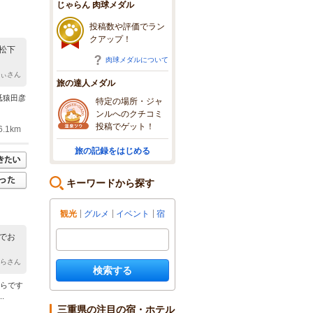
じゃらん 肉球メダル
投稿数や評価でラン
クアップ！
松下
肉球メダルについて
みぃさん
旅の達人メダル
祗猿田彦
特定の場所・ジャ
ンルへのクチコミ
投稿でゲット！
.1km
旅の記録をはじめる
キーワードから探す
観光
グルメ
イベント
宿
でお
むらさん
検索する
からです
.
三重県の注目の宿・ホテル