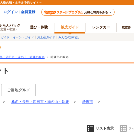
最大級の宿・ホテル予約サイト～
ログイン
会員登録
お得な特典をみる
ゃらんパック
遊び・体験
観光ガイド
レンタカー
航空券
（交通＋宿泊）
メガイド
イベントガイド
お土産ガイド
みんなの旅行記
島・四日市・湯の山・鈴鹿の観光
＞
鈴鹿市の観光
ット
ご当地グルメ
＞
桑名・長島・四日市・湯の山・鈴鹿
＞
鈴鹿市
＞
リスト表示
タ