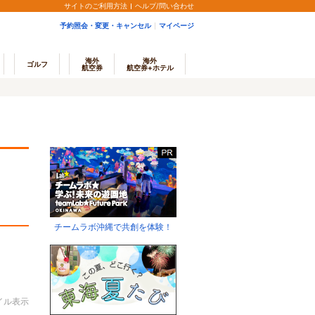
サイトのご利用方法
ヘルプ/問い合わせ
予約照会・変更・キャンセル
マイページ
海外
海外
ゴルフ
航空券
航空券+ホテル
チームラボ沖縄で共創を体験！
イル表示