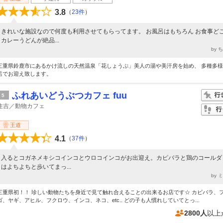
3.8
（
23件
）
きれいな施設なので何度も利用させてもらってます。 お風呂はもちろん お食事ど
カレーうどんが絶品...
by 
三重県鈴鹿市にあるかけ流しの天然温泉「花しょうぶ」美人の湯や美汗房を始め、 多種多
呂でお迎え致します。
ふれあいどうぶつカフェ fuu
5
住吉／動物カフェ
王道
4.1
（
37件
）
入るとコガネメキシコインコとウロコインコがお出迎え。カピバラと鶏のコールダ
はよちよちと歩いてまっ...
by 
三重県初！！ 珍しい動物たちを身近で見て触れ合えることの出来るお店です☆ カビバラ、
ゴ、ヤギ、アヒル、フクロウ、インコ、ネコ、etc.. どの子も人慣れしていてとっ...
2800人
以上