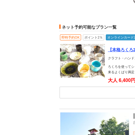
ネット予約可能なプラン一覧
即時予約OK
ポイント2％
オンラインカード
【本格ろくろ
う♪＋模様描き
クラフト・ハンド
ろくろを使ってシ
来るよくばり満足
大人
6,400