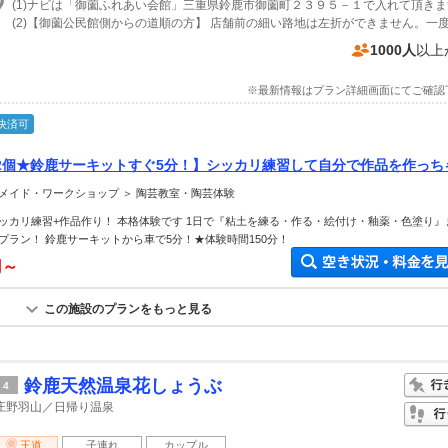
1000人
以上
※最新情報はプラン詳細画面にてご確認
決済可
2個★鈴鹿サーキットすぐ5分！】シッカリ練習して自分で作品を作っち
＋色塗り付きで 150分体験
メイド・ワークショップ ＞ 陶芸教室・陶芸体験
ッカリ練習+作品作り！ 本格体験です 1日で『粘土を練る・作る・絵付け・釉薬・色塗り』
プラン！ 鈴鹿サーキットから車で5分！★体験時間150分！
円～
この施設のプランをもっと見る
鈴鹿天然温泉花しょうぶ
4
庄野羽山／日帰り温泉
王道
子連れ
カップル