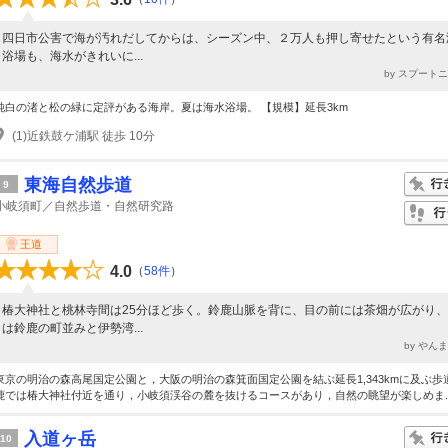
四日市公害で海が汚れだしてからは、シーズン中、２万人も押し寄せたという有名
浴場も、海水がきれいに...
by スプート
純白の渚と松の緑に定評がある海岸。夏は海水浴場。 【規模】延長3km
(1)近鉄鼓ケ浦駅 徒歩 10分
東海自然歩道
9
小岐須町／自然歩道・自然研究路
王道
4.0
（
58件
）
椿大神社と桃林寺間は25分ほど歩く。鈴鹿山脈を背に、目の前には茶畑が広がり
は鈴鹿の町並みと伊勢湾...
by やん
東京の明治の森高尾国定公園と，大阪の明治の森箕面国定公園を結ぶ延長1,343kmに及ぶ歩
鹿では椿大神社付近を通り，小岐須渓谷の麓を抜けるコースがあり，自然の眺望が楽しめま..
入道ヶ岳
10