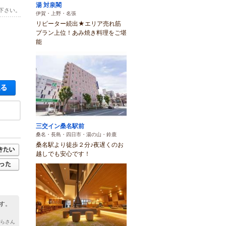
湯 対泉閣
下さい。
伊賀・上野・名張
リピーター続出★エリア売れ筋
プラン上位！あみ焼き料理をご堪
能
空き状況・料金を見る
三交イン桑名駅前
桑名・長島・四日市・湯の山・鈴鹿
桑名駅より徒歩２分♪夜遅くのお
越しでも安心です！
す。
ぼらさん