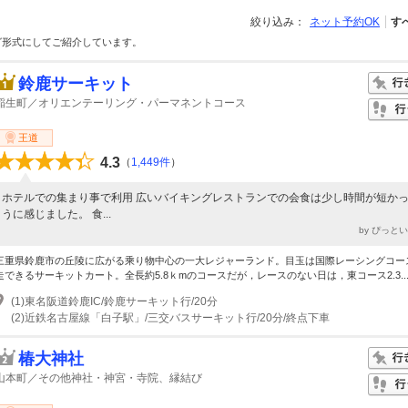
絞り込み：
ネット予約OK
す
グ形式にしてご紹介しています。
鈴鹿サーキット
稲生町／オリエンテーリング・パーマネントコース
王道
4.3
（
1,449件
）
ホテルでの集まり事で利用 広いバイキングレストランでの会食は少し時間が短か
うに感じました。 食...
by ぴっと
三重県鈴鹿市の丘陵に広がる乘り物中心の一大レジャーランド。目玉は国際レーシングコー
走できるサーキットカート。全長約5.8ｋmのコースだが，レースのない日は，東コース2.3..
(1)東名阪道鈴鹿IC/鈴鹿サーキット行/20分
(2)近鉄名古屋線「白子駅」/三交バスサーキット行/20分/終点下車
椿大神社
山本町／その他神社・神宮・寺院、縁結び