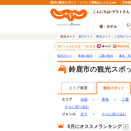
国内の観光スポット・イベント情報はじゃらんnet ～日本
こんにちは♪ゲストさん
じ
宿・ホテル
観光ガイド
旅行ガイド
観光ガイド
ご当地グル
ポイントがたまる・つかえる
観光ガイド
＞
東海の観光
＞
三重の観光
＞
桑名・長
鈴鹿市の観光スポ
エリア概要
観光スポット
エリア
全国
＞
東海
＞
三重
さらに絞り込む
ジャンル
全て
＞
さらに絞り込む
8月
にオススメランキング