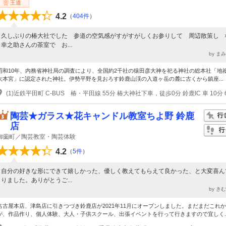
王道
4.2
（
404件
）
久しぶりの椿大社でした 参道の空気感がすがすがしくお参りして 周辺散策し 
幸之助さんの茶室で お...
by ま
昭和10年、内務省神社局の調査により、全国約2千社の猿田彦大神を祀る神社の総本社「地
大本宮」に認定された神社。伊勢平野を見おろす鈴鹿山渓の入道ヶ岳の麓に古くから鎮座...
(1)近鉄平田町 C-BUS 椿・平田線 55分 椿大神社下車，徒歩0分 鈴鹿IC 車 10分 6
陶芸★ガラス★花キャンドル教室ちよ野 鈴鹿
店
御薗町／陶芸教室・陶芸体験
4.2
（
5件
）
自分の好きな形にできて嬉しかった、優しく教えてもらえて良かった、と大変喜ん
りました。ありがとうご...
by き
名古屋本店、津島店に引きつづき鈴鹿店が2021年11月にオープンしました。まだまだこれ
が、作品作り、個人体験、大人・子供スクール、出張イベントを行って行きますので宜しく..