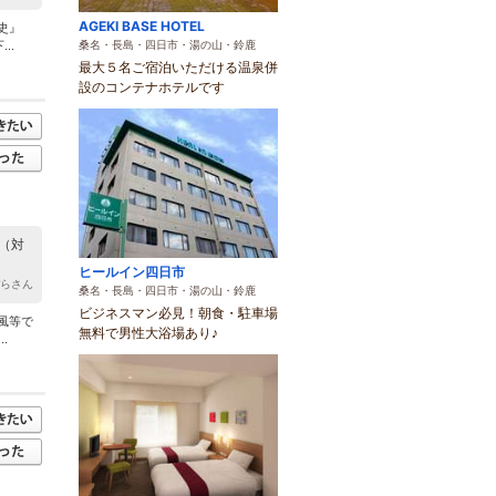
AGEKI BASE HOTEL
史』
桑名・長島・四日市・湯の山・鈴鹿
..
最大５名ご宿泊いただける温泉併
設のコンテナホテルです
（対
ヒールイン四日市
ぼらさん
桑名・長島・四日市・湯の山・鈴鹿
ビジネスマン必見！朝食・駐車場
風等で
無料で男性大浴場あり♪
.