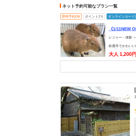
ネット予約可能なプラン一覧
即時予約OK
ポイント2％
オンラインカード
《1/11NE
レジャー・体験 ＞
鈴鹿市でかわいい
大人
1,200