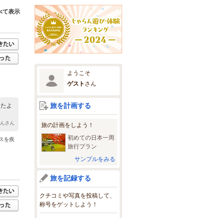
べて表示
ようこそ
ゲスト
さん
旅を計画する
ったよ
いんさん
旅の計画をしよう！
初めての日本一周
スを疾
旅行プラン
.
サンプルをみる
旅を記録する
クチコミや写真を投稿して、
称号をゲットしよう！