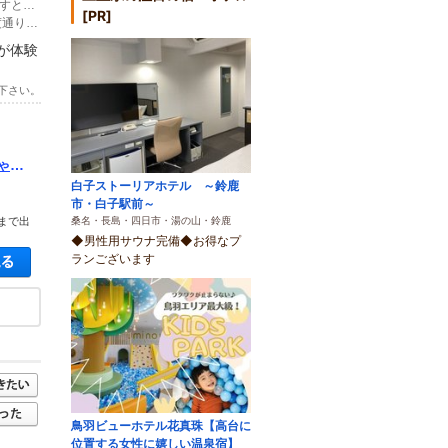
(1)ナビは「御薗ふれあい会館」三重県鈴鹿市御薗町２３９５－１で入れて頂きますとスムーズに来れます。 ふれあい会館を左手に直進→「市川自転車店」を越えて一本目の細い路地を右折（*２㌧トラック通れます。）→右手に当店【赤い看板と人型彫刻】のある古民家が店舗です。目の前に駐車場あり（最大５台）
[PR]
(2)【御薗公民館側からの道順の方】 店舗前の細い路地は左折ができません。一度通り過ぎ、折り返してから右折で進入してください。
が体験
下さい。
ゃお
白子ストーリアホテル ～鈴鹿
市・白子駅前～
桑名・長島・四日市・湯の山・鈴鹿
まで出
◆男性用サウナ完備◆お得なプ
空き状況・料金を見る
ランございます
鳥羽ビューホテル花真珠【高台に
位置する女性に嬉しい温泉宿】