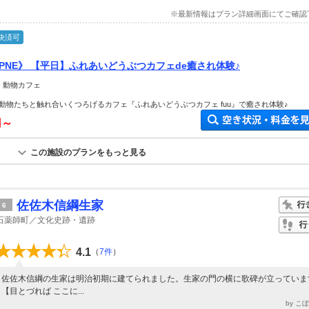
※最新情報はプラン詳細画面にてご確認
決済可
W OPNE》 【平日】ふれあいどうぶつカフェde癒され体験♪
 動物カフェ
動物たちと触れ合いくつろげるカフェ『ふれあいどうぶつカフェ fuu』で癒され体験♪
円～
この施設のプランをもっと見る
佐佐木信綱生家
6
石薬師町／文化史跡・遺跡
4.1
（
7件
）
佐佐木信綱の生家は明治初期に建てられました。生家の門の横に歌碑が立っていま
【目とづれば ここに...
by こ