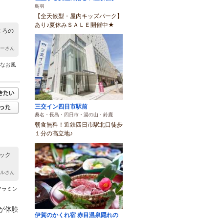
鳥羽
【全天候型・屋内キッズパーク】
あり♪夏休みＳＡＬＥ開催中★
ころの
ちーさん
様なお風
三交イン四日市駅前
桑名・長島・四日市・湯の山・鈴鹿
朝食無料！近鉄四日市駅北口徒歩
１分の高立地♪
ック
ミルさん
フラミン
が体験
伊賀のかくれ宿 赤目温泉隠れの