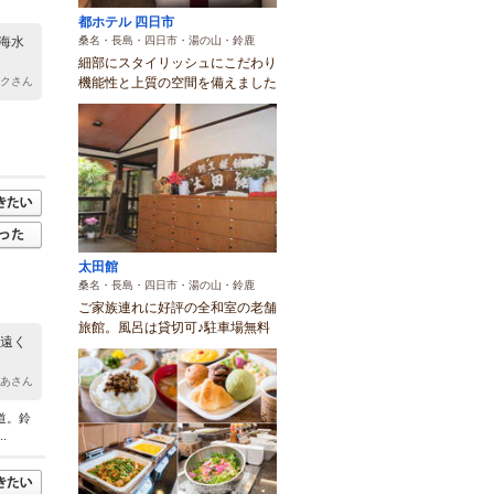
都ホテル 四日市
桑名・長島・四日市・湯の山・鈴鹿
海水
細部にスタイリッシュにこだわり
機能性と上質の空間を備えました
ニクさん
太田館
桑名・長島・四日市・湯の山・鈴鹿
ご家族連れに好評の全和室の老舗
旅館。風呂は貸切可♪駐車場無料
、遠く
まあさん
道。鈴
.