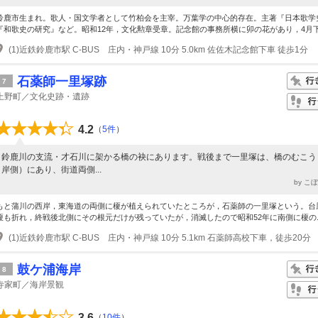
鈴鹿市生まれ。歌人・国文学者として竹柏会を主宰。万葉学の中心的存在。主著『日本歌学
『和歌史の研究』など。昭和12年，文化勲章受章。記念館の事務所横に卯の花があり，4月下.
(1)近鉄鈴鹿市駅 C-BUS 庄内・神戸線 10分 5.0km 佐佐木記念館下車 徒歩1分
石薬師一里塚跡
7
上野町／文化史跡・遺跡
4.2
（
5件
）
鈴鹿川の支流・才石川に架かる橋の袂にあります。戦後まで一里塚は、橋のむこう
岸側）にあり、街道両側...
by こ
もと蒲川の西岸，東海道の両側に榎が植えられていたところが，石薬師の一里塚という。台
榎も折れ，終戦後北側にその根元だけが残っていたが，消滅したので昭和52年に南側に榎の..
(1)近鉄鈴鹿市駅 C-BUS 庄内・神戸線 10分 5.1km 石薬師高校下車，徒歩20分
鼓ケ浦海岸
8
寺家町／海岸景観
3.6
（
10件
）