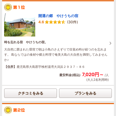
開運の郷 やけうちの宿
4.6
(30件)
時を忘れる宿 やけうちの宿。
大自然に囲まれた環境で朝は小鳥のさえずりで目覚め時が経つのを忘れま
す。 島ならではの食材や郷土料理で奄美大島の大自然を満喫してみません
か♪
【住所】
鹿児島県大島郡宇検村湯湾大潟浜２９３７－８６
7,020円～
最安料金(税込)
/人
(大人2名利用時)
クチコミをみる
プランをみる