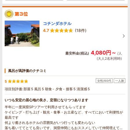
コチンダホテル
4.7
(18件)
4,080円～
最安料金(税込)
/人
(大人2名利用時)
風呂が高評価のクチコミ
女性/60代
一人旅
5
項目別評価:
部屋
5
風呂
5
朝食
-
夕食
-
接客
5
清潔感
5
いつも安定の居心地の良さ、定宿になりつつあります
半年に一度洞窟SPツアーで利用させてもらってます
ケイビング・打ち上げ・観光・食事・お土産など、すべてにおいて利便性が
最高です
何より癒されるホテルの雰囲気がいつ行っても変わらない
落ち着いててとても良いです、洞窟仲間にもおススメしていて仲間増えてま