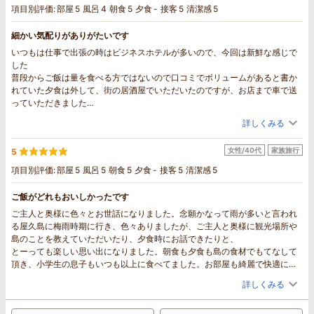
項目別評価:
部屋
5
風呂
4
朝食
5
夕食
-
接客
5
清潔感
5
細かい気配りがありがたいです
いつもは仕事で出張の時はビジネスホテルが多いので、今回は新鮮な感じで
した
普段からご飯は量を食べる方ではないので口コミでボリュームがあると書か
れていた夕食は外して、街の居酒屋でいただいたのですが、お店まで車で送
っていただきました
美味しいと評判の朝食は噂通りすごく美味しかったです
詳しくみる
お風呂、トイレ等も清潔にされていて気持ちよく使えました
近くにお店はないので夜、お酒を飲まれる方はスーパーで買って行って共用
女性/40代
家族旅行
5
冷蔵庫を使うことができます
常に色々と気を使っていただいて、お声がけしていただきありがたかったで
項目別評価:
部屋
5
風呂
5
朝食
5
夕食
-
接客
5
清潔感
5
す
また、次回、屋久島に行くときは利用したいです
ご飯がどれもおいしかったです
ご主人と奥様に色々とお世話になりました。念願かなって雨が多いと言われ
る屋久島に梅雨時期に行き、色々ありましたが、ご主人と奥様に観光場所や
島のことを教えていただいたり、夕食時にお話できたりと、
とーっても楽しい思い出になりました。朝食も夕食も島の食材でもてなして
頂き、小学生の息子もいつも以上に食べてました。お部屋も綺麗で快適に過
ごせました。ありがとうございました
詳しくみる