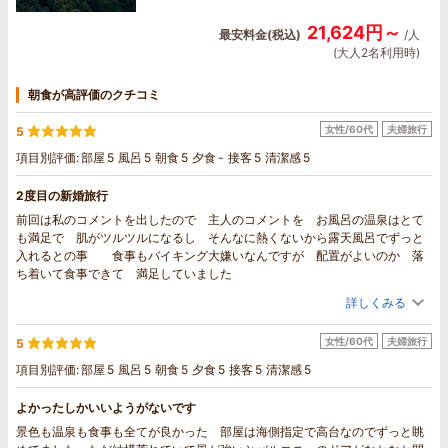
21,624円～
最安料金(税込)
/人
(大人2名利用時)
朝食が高評価のクチコミ
女性/60代
夫婦旅行
5
項目別評価:
部屋
5
風呂
5
朝食
5
夕食
-
接客
5
清潔感
5
2度目の新婚旅行
前回は私のコメントを出したので 主人のコメントを お風呂の温泉はとて
も満足で 肌がツルツルになるし そんなに熱くないから露天風呂でずっと
入れるとの事 食事もバイキング大嫌いなんですが 配置がよいのか 落
ち着いて食事できて 満足していました
詳しくみる
女性/60代
夫婦旅行
5
項目別評価:
部屋
5
風呂
5
朝食
5
夕食
5
接客
5
清潔感
5
よかったしかいいようがないです
景色も温泉も食事も全てが良かった 部屋は海側指定で高台なのでずっと眺