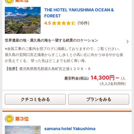
THE HOTEL YAKUSHIMA OCEAN &
FOREST
4.5
(16件)
世界遺産の地・屋久島の海を一望する絶景のロケーション
※改装工事のご案内を宿ブログに掲載しておりますので、ご覧ください。
屋久島の玄関口宮之浦港からすこし歩くと小高い丘に向かうゆるやかな坂
が見えてくる。 登った先はどこまでも続く青い海。
【住所】
鹿児島県熊毛郡屋久島町宮之浦１２０８－９
14,300円～
最安料金(税込)
/人
(大人2名利用時)
クチコミをみる
プランをみる
samana hotel Yakushima