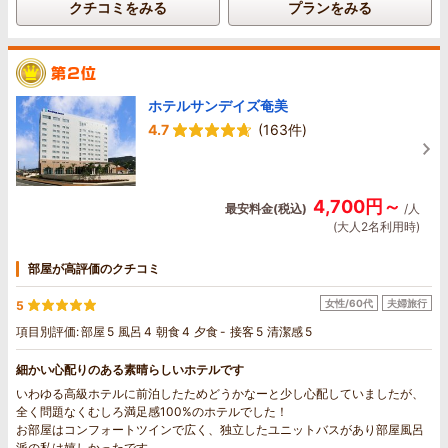
クチコミをみる
プランをみる
ホテルサンデイズ奄美
4.7
(163件)
4,700円～
最安料金(税込)
/人
(大人2名利用時)
部屋が高評価のクチコミ
女性/60代
夫婦旅行
5
項目別評価:
部屋
5
風呂
4
朝食
4
夕食
-
接客
5
清潔感
5
細かい心配りのある素晴らしいホテルです
いわゆる高級ホテルに前泊したためどうかなーと少し心配していましたが、
全く問題なくむしろ満足感100%のホテルでした！
お部屋はコンフォートツインで広く、独立したユニットバスがあり部屋風呂
派の私は嬉しかったです。