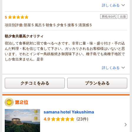
広いのでゆったり過ごせます。お風呂は洗い場が広いのが良かったです。お
詳しくみる
湯が温泉なので、湯船をためて入ったら疲れが取れました。種子島に行った
らまた利用したいです。
男性/60代
出張
5
項目別評価:
部屋
5
風呂
5
朝食
5
夕食
5
接客
5
清潔感
5
朝夕食共最高クオリティ
宿泊して食事絶対に宿で食べるべきです。非常に量・味・盛り付け・手の込
んだ料理・私を信じて食して下さい。ガッカリされるお客様様はいないと思
います。それとインギー鳥鉄板焼き御賞味下さい。種子島でも南種子地区で
しか食出来ません。是非
詳しくみる
クチコミをみる
プランをみる
samana hotel Yakushima
4.9
(23件)