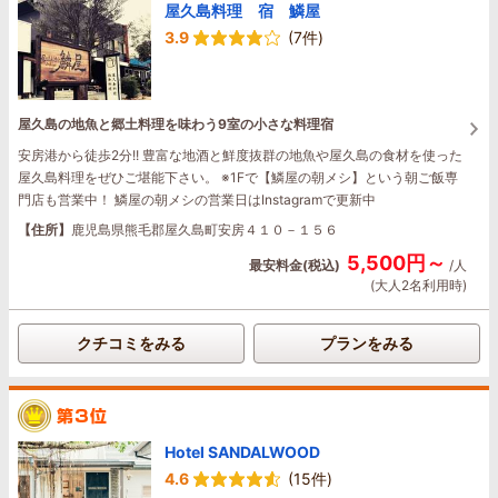
屋久島料理 宿 鱗屋
3.9
(7件)
屋久島の地魚と郷土料理を味わう9室の小さな料理宿
安房港から徒歩2分!! 豊富な地酒と鮮度抜群の地魚や屋久島の食材を使った
屋久島料理をぜひご堪能下さい。 ※1Fで【鱗屋の朝メシ】という朝ご飯専
門店も営業中！ 鱗屋の朝メシの営業日はInstagramで更新中
【住所】
鹿児島県熊毛郡屋久島町安房４１０－１５６
5,500円～
最安料金(税込)
/人
(大人2名利用時)
クチコミをみる
プランをみる
Hotel SANDALWOOD
4.6
(15件)