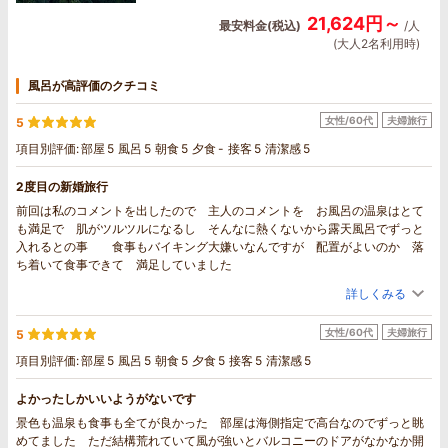
21,624円～
最安料金(税込)
/人
(大人2名利用時)
風呂が高評価のクチコミ
女性/60代
夫婦旅行
5
項目別評価:
部屋
5
風呂
5
朝食
5
夕食
-
接客
5
清潔感
5
2度目の新婚旅行
前回は私のコメントを出したので 主人のコメントを お風呂の温泉はとて
も満足で 肌がツルツルになるし そんなに熱くないから露天風呂でずっと
入れるとの事 食事もバイキング大嫌いなんですが 配置がよいのか 落
ち着いて食事できて 満足していました
詳しくみる
女性/60代
夫婦旅行
5
項目別評価:
部屋
5
風呂
5
朝食
5
夕食
5
接客
5
清潔感
5
よかったしかいいようがないです
景色も温泉も食事も全てが良かった 部屋は海側指定で高台なのでずっと眺
めてました ただ結構荒れていて風が強いとバルコニーのドアがなかなか開