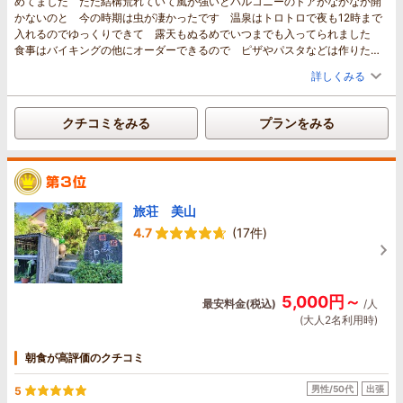
めてました ただ結構荒れていて風が強いとバルコニーのドアがなかなか開
かないのと 今の時期は虫が凄かったです 温泉はトロトロで夜も12時まで
入れるのでゆっくりできて 露天もぬるめでいつまでも入ってられました
食事はバイキングの他にオーダーできるので ピザやパスタなどは作りたて
を提供してくれます スタッフさんも感じ良くて観光情報も色々教えてくれ
詳しくみる
ました 何度も行きたいですが なかなか遠すぎで難しそうですが とても
良い思い出になりました
クチコミをみる
プランをみる
旅荘 美山
4.7
(17件)
5,000円～
最安料金(税込)
/人
(大人2名利用時)
朝食が高評価のクチコミ
男性/50代
出張
5