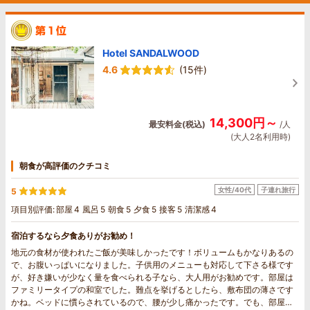
Hotel SANDALWOOD
4.6
(15件)
14,300円～
最安料金(税込)
/人
(大人2名利用時)
朝食が高評価のクチコミ
女性/40代
子連れ旅行
5
項目別評価:
部屋
4
風呂
5
朝食
5
夕食
5
接客
5
清潔感
4
宿泊するなら夕食ありがお勧め！
地元の食材が使われたご飯が美味しかったです！ボリュームもかなりあるの
で、お腹いっぱいになりました。子供用のメニューも対応して下さる様です
が、好き嫌いが少なく量を食べられる子なら、大人用がお勧めです。部屋は
ファミリータイプの和室でした。難点を挙げるとしたら、敷布団の薄さです
かね。ベッドに慣らされているので、腰が少し痛かったです。でも、部屋が