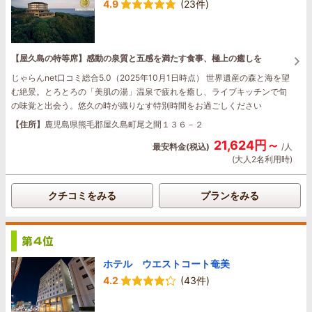
4.9
(23件)
【屋久島の特等席】感動の泉質と五感を満たす食事、極上の癒しを
じゃらんnet口コミ総合5.0（2025年10月1日時点） 世界遺産の森と海を望
む絶景。とろとろの「美肌の湯」温泉で疲れを癒し、ライブキッチンで旬
の味覚と出会う。悠久の時が織りなす特別時間をお過ごしください
【住所】
鹿児島県熊毛郡屋久島町尾之間１３６－２
21,624円～
最安料金(税込)
/人
(大人2名利用時)
クチコミをみる
プランをみる
ホテル ウエストコート奄美
4.2
(43件)