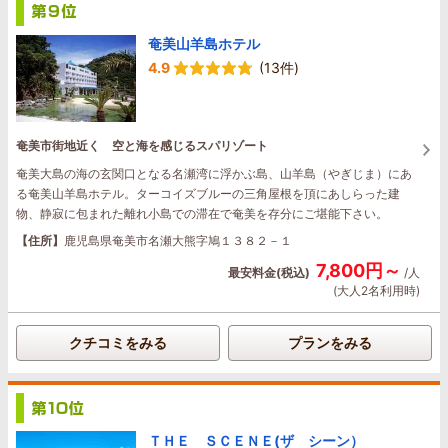
奄美山羊島ホテル
4.9
(13件)
奄美市街地近く 空と海を感じるスパリゾート
奄美大島の海の玄関口となる名瀬湾に浮かぶ島、山羊島（やぎじま）にあ
る奄美山羊島ホテル。ターコイズブルーの三角屋根を頂にあしらった建
物、静寂に包まれた離れ小島での滞在で奄美を存分にご堪能下さい。
【住所】
鹿児島県奄美市名瀬大熊字鳩１３８２－１
7,800円～
最安料金(税込)
/人
(大人2名利用時)
クチコミをみる
プランをみる
ＴＨＥ ＳＣＥＮＥ(ザ シーン）