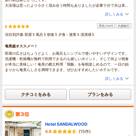
大浴場は思ったより小さく混み合う時間もありましたが必要十分で夫は喜ん
で何度も利用していました。
詳しくみる
ランドリーが無料なのもとても有り難かったです。
奄美大島も初めてでしたがとても気に入り再訪したいと思っています。その
男性/30代
夫婦旅行
5
時はまたサンデイズさんにお世話になります！
項目別評価:
部屋
5
風呂
5
朝食
5
夕食
-
接客
5
清潔感
5
奄美超オススメー！
部屋の広さはちょうどよく、お風呂もシンプルで使いやすいデザインです。
洗濯機・乾燥機が無料で利用できるのも嬉しいポイント。そして何より朝食
が本当に美味しい！奄美の郷土料理「鶏飯」を毎朝楽しめるので、一日の始
まりから奄美らしさを満喫できます。ぜひおすすめしたいホテルです。
詳しくみる
クチコミをみる
プランをみる
Hotel SANDALWOOD
4.6
(15件)