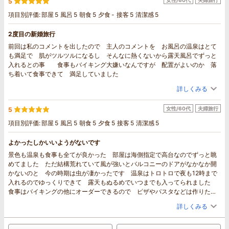
5
項目別評価:
部屋
5
風呂
5
朝食
5
夕食
-
接客
5
清潔感
5
2度目の新婚旅行
前回は私のコメントを出したので 主人のコメントを お風呂の温泉はとて
も満足で 肌がツルツルになるし そんなに熱くないから露天風呂でずっと
入れるとの事 食事もバイキング大嫌いなんですが 配置がよいのか 落
ち着いて食事できて 満足していました
詳しくみる
女性/60代
夫婦旅行
5
項目別評価:
部屋
5
風呂
5
朝食
5
夕食
5
接客
5
清潔感
5
よかったしかいいようがないです
景色も温泉も食事も全てが良かった 部屋は海側指定で高台なのでずっと眺
めてました ただ結構荒れていて風が強いとバルコニーのドアがなかなか開
かないのと 今の時期は虫が凄かったです 温泉はトロトロで夜も12時まで
入れるのでゆっくりできて 露天もぬるめでいつまでも入ってられました
食事はバイキングの他にオーダーできるので ピザやパスタなどは作りたて
を提供してくれます スタッフさんも感じ良くて観光情報も色々教えてくれ
詳しくみる
ました 何度も行きたいですが なかなか遠すぎで難しそうですが とても
良い思い出になりました