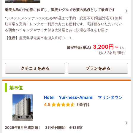
奄美大島の中心部に位置し、観光やグルメ散策の拠点として最適です
*システムメンテナンスのため8/5昼まで予約・変更不可(電話対応可) 無料
駐車場を完備！レンタカー利用の方にも便利です。高評価をいただいてい
る朝食バイキングやサウナ付き大浴場と共に快適な滞在をお届け
【住所】
鹿児島県奄美市名瀬入舟町９―１
3,200円～
最安料金(税込)
/人
(大人2名利用時)
クチコミをみる
プランをみる
Hotel Yui-ness-Amami マリンタウン
4.5
(69件)
2025年9月完成新館！ 3月受付開始 全135室