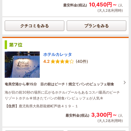
10,450円～
最安料金(税込)
/人
(大人2名利用時)
クチコミをみる
プランをみる
ホテルカレッタ
4.2
(40件)
奄美空港から車15分 目の前はビーチ！焼立てパンのビュッフェ朝食
海が目の前30秒の場所に広がるホテル♪プールもあるコスパ最高のビーチ
リゾートホテル☆焼きたてパンの朝食パンビュッフェが人気☆
【住所】
鹿児島県大島郡龍郷町芦徳４１９－１
3,300円～
最安料金(税込)
/人
(大人2名利用時)