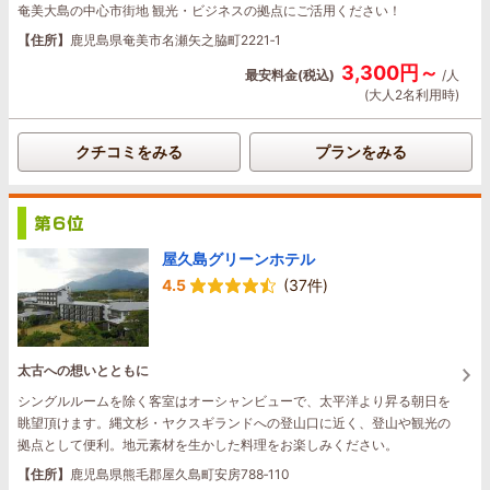
奄美大島の中心市街地 観光・ビジネスの拠点にご活用ください！
【住所】
鹿児島県奄美市名瀬矢之脇町2221‐1
3,300円～
最安料金(税込)
/人
(大人2名利用時)
クチコミをみる
プランをみる
屋久島グリーンホテル
4.5
(37件)
太古への想いとともに
シングルルームを除く客室はオーシャンビューで、太平洋より昇る朝日を
眺望頂けます。縄文杉・ヤクスギランドへの登山口に近く、登山や観光の
拠点として便利。地元素材を生かした料理をお楽しみください。
【住所】
鹿児島県熊毛郡屋久島町安房788‐110