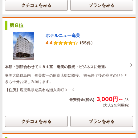
クチコミをみる
プランをみる
ホテルニュー奄美
4.4
(65件)
本館・別館合わせて１８１室 奄美の観光・ビジネスに最適♪
奄美大島群島内 奄美市一の飲食店街に隣接、 観光終了後の寛ぎのひとと
きも十分お楽しみ頂けます。
【住所】
鹿児島県奄美市名瀬入舟町９―２
3,000円～
最安料金(税込)
/人
(大人2名利用時)
クチコミをみる
プランをみる