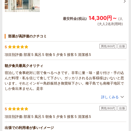
14,300円～
最安料金(税込)
/人
(大人2名利用時)
部屋が高評価のクチコミ
男性/60代
出張
5
項目別評価:
部屋
5
風呂
5
朝食
5
夕食
5
接客
5
清潔感
5
朝夕食共最高クオリティ
宿泊して食事絶対に宿で食べるべきです。非常に量・味・盛り付け・手の込
んだ料理・私を信じて食して下さい。ガッカリされるお客様様はいないと思
います。それとインギー鳥鉄板焼き御賞味下さい。種子島でも南種子地区で
しか食出来ません。是非
詳しくみる
男性/60代
出張
5
項目別評価:
部屋
5
風呂
5
朝食
5
夕食
5
接客
5
清潔感
5
出張での利用者が多いイメージ