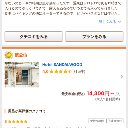
かないのと 今の時期は虫が凄かったです 温泉はトロトロで夜も12時まで
入れるのでゆっくりできて 露天もぬるめでいつまでも入ってられました
食事はバイキングの他にオーダーできるので ピザやパスタなどは作りたて
を提供してくれます スタッフさんも感じ良くて観光情報も色々教えてくれ
詳しくみる
ました 何度も行きたいですが なかなか遠すぎで難しそうですが とても
良い思い出になりました
クチコミをみる
プランをみる
Hotel SANDALWOOD
4.6
(15件)
14,300円～
最安料金(税込)
/人
(大人2名利用時)
風呂が高評価のクチコミ
女性/40代
子連れ旅行
5