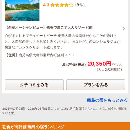
4.3
(8件)
【全室オーシャンビュー】奄美で過ごす大人リゾート旅
心がほぐれるプライベートビーチ 奄美大島の最南端だからこその静けさ
と、大自然の美しさをお楽しみください。 あなただけのコンシェルジュが
快適なバカンスをサポート致します。
【住所】
鹿児島県大島郡瀬戸内町蘇刈９７０
20,350円～
最安料金(税込)
/人
(大人2名利用時)
クチコミをみる
プランをみる
離島の宿をもっとみる
2026年07月08日～2026年08月05日のじゃらんnet宿泊取扱額をもとに、上位の施設をご紹介し
ています。
朝食が高評価 離島の宿ランキング