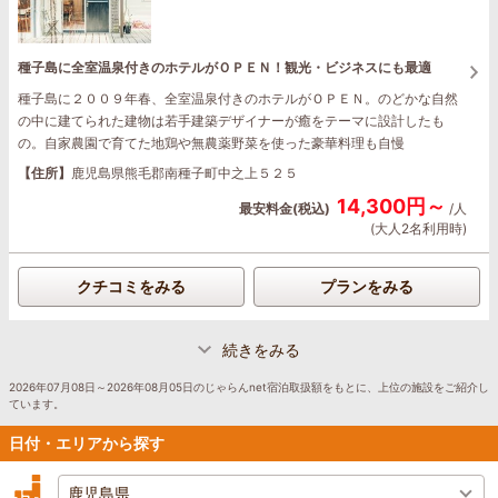
種子島に全室温泉付きのホテルがＯＰＥＮ！観光・ビジネスにも最適
種子島に２００９年春、全室温泉付きのホテルがＯＰＥＮ。のどかな自然
の中に建てられた建物は若手建築デザイナーが癒をテーマに設計したも
の。自家農園で育てた地鶏や無農薬野菜を使った豪華料理も自慢
【住所】
鹿児島県熊毛郡南種子町中之上５２５
14,300円～
最安料金(税込)
/人
(大人2名利用時)
クチコミをみる
プランをみる
続きをみる
2026年07月08日～2026年08月05日のじゃらんnet宿泊取扱額をもとに、上位の施設をご紹介し
ています。
日付・エリアから探す