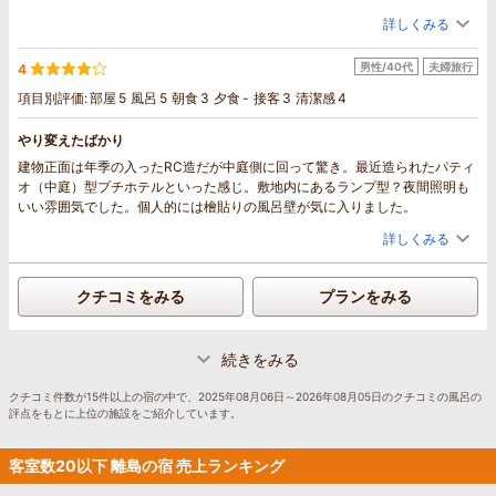
す 笑
詳しくみる
男性/40代
夫婦旅行
4
項目別評価:
部屋
5
風呂
5
朝食
3
夕食
-
接客
3
清潔感
4
やり変えたばかり
建物正面は年季の入ったRC造だが中庭側に回って驚き。最近造られたパティ
オ（中庭）型プチホテルといった感じ。敷地内にあるランプ型？夜間照明も
いい雰囲気でした。個人的には檜貼りの風呂壁が気に入りました。
詳しくみる
クチコミをみる
プランをみる
続きをみる
クチコミ件数が15件以上の宿の中で、2025年08月06日～2026年08月05日のクチコミの風呂の
評点をもとに上位の施設をご紹介しています。
客室数20以下 離島の宿 売上ランキング