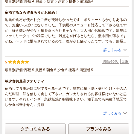
項目別評価:
部屋
4
風呂
5
朝食
5
夕食
5
接客
5
清潔感
4
宿泊するなら夕食ありがお勧め！
地元の食材が使われたご飯が美味しかったです！ボリュームもかなりあるの
で、お腹いっぱいになりました。子供用のメニューも対応して下さる様です
が、好き嫌いが少なく量を食べられる子なら、大人用がお勧めです。部屋は
ファミリータイプの和室でした。難点を挙げるとしたら、敷布団の薄さです
かね。ベッドに慣らされているので、腰が少し痛かったです。でも、部屋が
広いのでゆったり過ごせます。お風呂は洗い場が広いのが良かったです。お
詳しくみる
湯が温泉なので、湯船をためて入ったら疲れが取れました。種子島に行った
らまた利用したいです。
男性/60代
出張
5
項目別評価:
部屋
5
風呂
5
朝食
5
夕食
5
接客
5
清潔感
5
朝夕食共最高クオリティ
宿泊して食事絶対に宿で食べるべきです。非常に量・味・盛り付け・手の込
んだ料理・私を信じて食して下さい。ガッカリされるお客様様はいないと思
います。それとインギー鳥鉄板焼き御賞味下さい。種子島でも南種子地区で
しか食出来ません。是非
詳しくみる
クチコミをみる
プランをみる