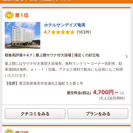
ホテルサンデイズ奄美
4.7
(163件)
朝食高評価☆4.7｜最上階サウナ付大浴場 | 港近くの好立地
最上階にはサウナ付き展望大浴場有。無料ランドリーコーナー洗剤有。駐
車場88台無料。ｗｉ－ｆｉ完備。アクセス便利で観光にも合宿にもご利用
いただけます。
【住所】
鹿児島県奄美市名瀬矢之脇町３０番１号
4,700円～
最安料金(税込)
/人
(大人2名利用時)
クチコミをみる
プランをみる