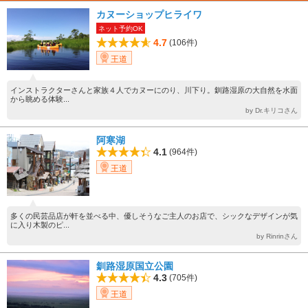
カヌーショップヒライワ
ネット予約OK
4.7
(106件)
王道
インストラクターさんと家族４人でカヌーにのり、川下り。釧路湿原の大自然を水面
から眺める体験...
by Dr.キリコさん
阿寒湖
4.1
(964件)
王道
多くの民芸品店が軒を並べる中、優しそうなご主人のお店で、シックなデザインが気
に入り木製のピ...
by Rinrinさん
釧路湿原国立公園
4.3
(705件)
王道