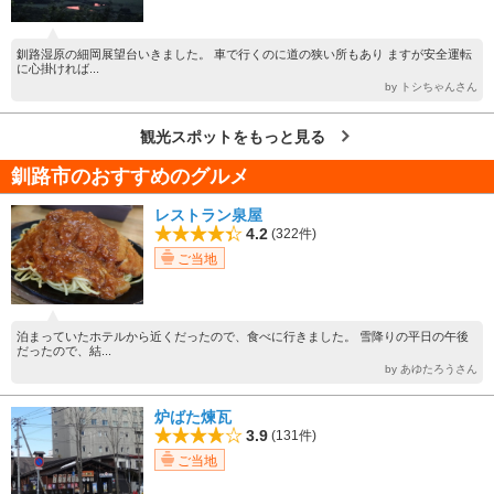
釧路湿原の細岡展望台いきました。 車で行くのに道の狭い所もあり ますが安全運転
に心掛ければ...
by トシちゃんさん
観光スポットをもっと見る
釧路市のおすすめのグルメ
レストラン泉屋
4.2
(322件)
ご当地
泊まっていたホテルから近くだったので、食べに行きました。 雪降りの平日の午後
だったので、結...
by あゆたろうさん
炉ばた煉瓦
3.9
(131件)
ご当地