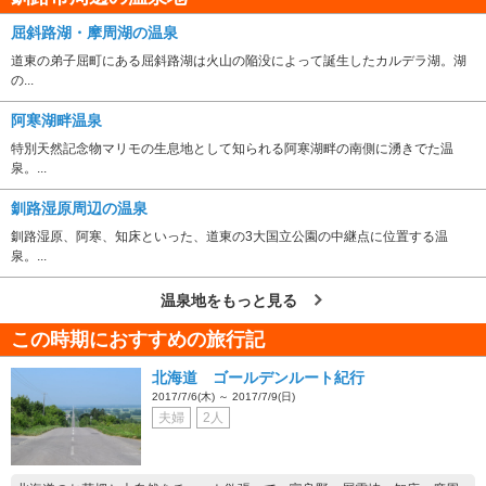
屈斜路湖・摩周湖の温泉
道東の弟子屈町にある屈斜路湖は火山の陥没によって誕生したカルデラ湖。湖
の...
阿寒湖畔温泉
特別天然記念物マリモの生息地として知られる阿寒湖畔の南側に湧きでた温
泉。...
釧路湿原周辺の温泉
釧路湿原、阿寒、知床といった、道東の3大国立公園の中継点に位置する温
泉。...
温泉地をもっと見る
この時期におすすめの旅行記
北海道 ゴールデンルート紀行
2017/7/6(木) ～ 2017/7/9(日)
夫婦
2人