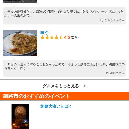
ホテルの割引券と、北海道LOVE割りでかなり安くは、飲食できた。一人ではあった
が、一人用の網で...
by ともちゃんさん
味や
4.5
(2件)
８月の３連休にすることもなかったので、ちょっと釧路に出かけた時、釧路市民の
皆さんが「懐か...
by yosshyさん
グルメをもっと見る
釧路市のおすすめのイベント
釧路大漁どんぱく