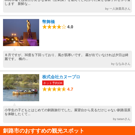
します 新鮮な...
by 一人旅最高さん
幣舞橋
4.0
８月ですが、30度を下回っており、風が肌寒いです。 霧が出ていなければ夕日は綺
麗です。 橋の...
by ななみさん
株式会社カヌープロ
ネット予約OK
4.7
小学生の子どもとはじめての釧路旅行でした。展望台から見るだけじゃない釧路湿原
を体験したくて...
by tatanさん
釧路市のおすすめの観光スポット