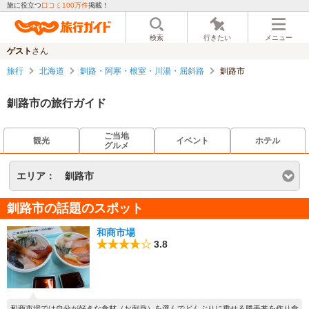
旅に役立つ
口コミ100万件
掲載！
検索
行きたい
メニュー
ゲスト
さん
旅行
北海道
釧路・阿寒・根室・川湯・屈斜路
釧路市
釧路市の旅行ガイド
ご当地
観光
イベント
ホテル
グルメ
エリア：
釧路市
釧路市の話題のスポット
和商市場
3.8
和商市場では自分が好きな食材（お刺身）を選んでどんぶりに乗せる勝手丼を作り食