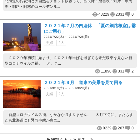
北海道のお花畑と大自然をチョット欲張って、富良野・層雲峡・知床・摩周
湖・釧路・阿寒のゴールデンル...
43229
2331
0
２０２１年７月の四連休 「夏の釧路根室は霧
にご用心」
2021/7/22(木) ～ 2021/7/25(日)
夫婦
2人
２０２０年初頭に始まり、２０２１年半ばを過ぎても未だ収束を見ない新
型コロナウイルス禍。 と、こ...
11890
331
2
２０２１年９月 道東の美景を見て回る
2021/9/18(土) ～ 2021/9/20(月)
夫婦
2人
新型コロナウイルス禍。なかなか収まりません。 ８月下旬に、またもま
たも北海道にも緊急事態が宣言...
9239
267
0