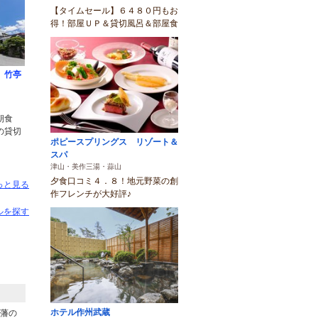
【タイムセール】６４８０円もお
得！部屋ＵＰ＆貸切風呂＆部屋食
 竹亭
）
朝食
の貸切
ポピースプリングス リゾート＆
スパ
津山・美作三湯・蒜山
夕食口コミ４．８！地元野菜の創
っと見る
作フレンチが大好評♪
ルを探す
ホテル作州武蔵
藩の