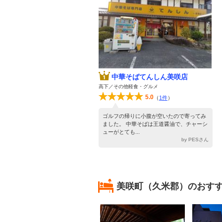
中華そばてんしん美咲店
高下／その他軽食・グルメ
5.0
（
1件
）
ゴルフの帰りに小腹が空いたので寄ってみ
ました。 中華そばは王道醤油で、チャーシ
ューがとても...
by PESさん
美咲町（久米郡）のおす