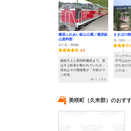
柵原ふれあい鉱山公園／柵原鉱
まきばの館
山資料館
北／BBQ・
吉ケ原／博物館
4.5
ドッグラ
備前片上と美咲町柵原まで、昔
不可はお
は片上鉄道が敷かれていたが、
のためだ
現在はその廃線敷が「片鉄ロマ
ぶ人は...
ン街道...
by ミノさん
美咲町（久米郡）のおすす