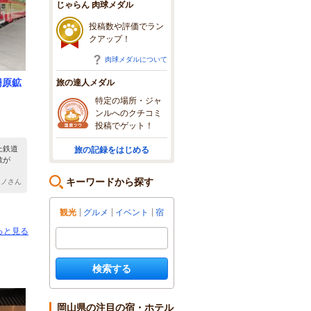
じゃらん 肉球メダル
投稿数や評価でラン
クアップ！
肉球メダルについて
柵原鉱
旅の達人メダル
特定の場所・ジャ
ンルへのクチコミ
投稿でゲット！
上鉄道
旅の記録をはじめる
敷が
キーワードから探す
 ミノさん
観光
グルメ
イベント
宿
っと見る
検索する
岡山県の注目の宿・ホテル