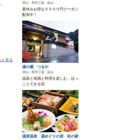
津山・美作三湯・蒜山
。
夏休みお得な５０００円クーポン
配布中！
っと見る
湯の蔵 つるや
津山・美作三湯・蒜山
温泉と地酒と料理を楽しむ、ほっ
こりできる宿
湯原温泉 湯めぐりの宿 松の家