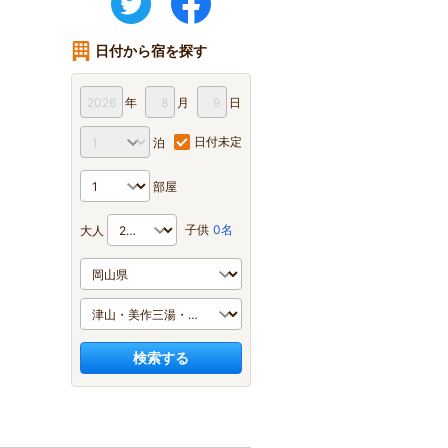
日付から宿を探す
年
月
日
日付未定
泊
部屋
子供
0名
大人
検索する