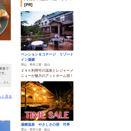
[PR]
ペンション＆コテージ リゾート
イン湯郷
津山・美作三湯・蒜山
家族で
２４ｈ利用可の温泉とレジャーメ
です。
ニューが魅力のアットホーム宿！
る。さん
っと見る
湯郷温泉 やさしさの宿 竹亭
津山・美作三湯・蒜山