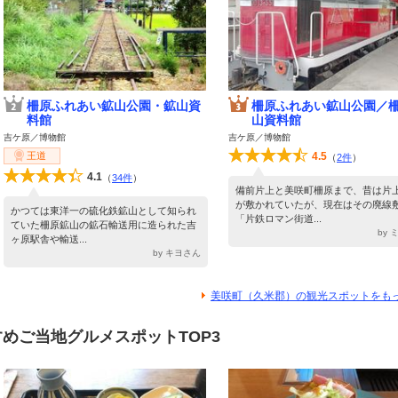
柵原ふれあい鉱山公園・鉱山資
柵原ふれあい鉱山公園／
料館
山資料館
吉ケ原／博物館
吉ケ原／博物館
王道
4.5
（
2件
）
4.1
（
34件
）
備前片上と美咲町柵原まで、昔は片
が敷かれていたが、現在はその廃線
かつては東洋一の硫化鉄鉱山として知られ
「片鉄ロマン街道...
ていた柵原鉱山の鉱石輸送用に造られた吉
by
ヶ原駅舎や輸送...
by キヨさん
美咲町（久米郡）の観光スポットをも
めご当地グルメスポットTOP3