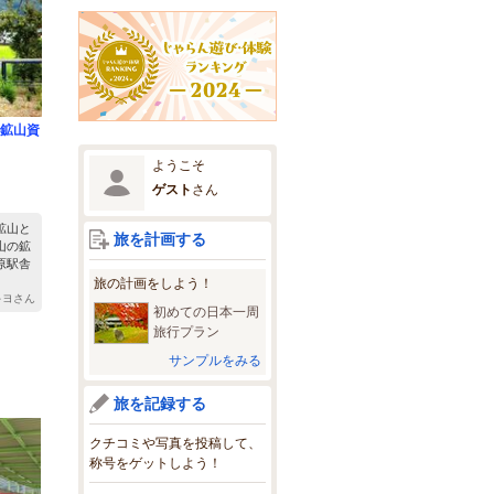
鉱山資
ようこそ
ゲスト
さん
鉱山と
旅を計画する
山の鉱
原駅舎
旅の計画をしよう！
 キヨさん
初めての日本一周
旅行プラン
サンプルをみる
旅を記録する
クチコミや写真を投稿して、
称号をゲットしよう！