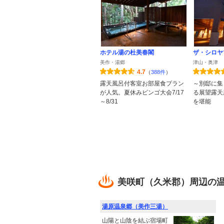
ホテル湯の杜美春閣
ザ・シロヤ
美作・湯郷
津山・奥津
4.7
（
388件
）
露天風呂付客室お部屋食プラン
～別邸に集
が人気。夏休みビンゴ大会7/17
る展望露天
～8/31
を堪能
美咲町（久米郡）周辺の
湯原温泉郷（美作三湯）
山陽と山陰を結ぶ宿場町