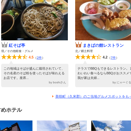
紅そば亭
まきばの館レストラン
境／その他軽食・グルメ
北／郷土料理
4.5
4.2
（
2件
）
（
7件
）
この地域はそばが盛んに栽培されていて、
テラスでBBQもできるレストラン。 
その名産のそば粉を使ったそばが味わえる
わいわい食べるならBBQがおススメ
お店です。座席...
我が家は夫婦...
by boshiさん
by にゃーぐ
美咲町（久米郡）のご当地グルメスポットをも
すめホテル