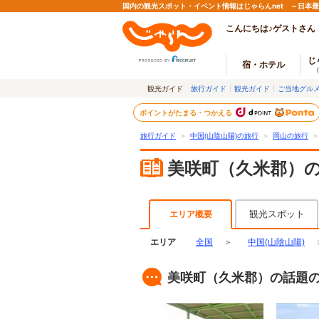
国内の観光スポット・イベント情報はじゃらんnet ～日本
こんにちは♪ゲストさん
じ
宿・ホテル
観光ガイド
旅行ガイド
観光ガイド
ご当地グル
ポイントがたまる・つかえる
旅行ガイド
＞
中国(山陰山陽)の旅行
＞
岡山の旅行
＞
美咲町（久米郡）
観光スポット
エリア概要
エリア
全国
＞
中国(山陰山陽)
美咲町（久米郡）の話題