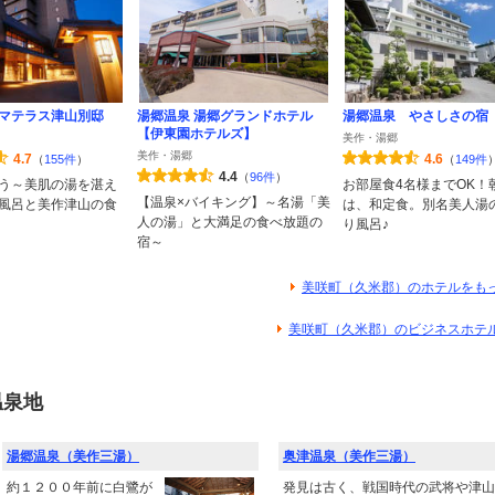
マテラス津山別邸
湯郷温泉 湯郷グランドホテル
湯郷温泉 やさしさの宿
【伊東園ホテルズ】
美作・湯郷
美作・湯郷
4.7
4.6
（
155件
）
（
149件
4.4
（
96件
）
う～美肌の湯を湛え
お部屋食4名様までOK！
【温泉×バイキング】～名湯「美
風呂と美作津山の食
は、和定食。別名美人湯
人の湯」と大満足の食べ放題の
り風呂♪
宿～
美咲町（久米郡）のホテルをも
美咲町（久米郡）のビジネスホテ
温泉地
湯郷温泉（美作三湯）
奥津温泉（美作三湯）
約１２００年前に白鷺が
発見は古く、戦国時代の武将や津山