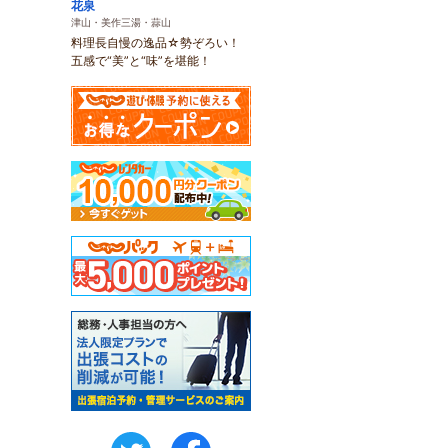
花泉
津山・美作三湯・蒜山
料理長自慢の逸品☆勢ぞろい！
五感で“美”と“味”を堪能！
twitter
FaceBook