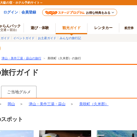
最大級の宿・ホテル予約サイト～
ログイン
会員登録
お得な特典をみる
ゃらんパック
遊び・体験
観光ガイド
レンタカー
航空券
（交通＋宿泊）
メガイド
イベントガイド
お土産ガイド
みんなの旅行記
津山・美作三湯・蒜山の旅行
＞
美咲町（久米郡）の旅行
の旅行ガイド
ご当地グルメ
＞
岡山
＞
津山・美作三湯・蒜山
＞
美咲町（久米郡）
のスポット