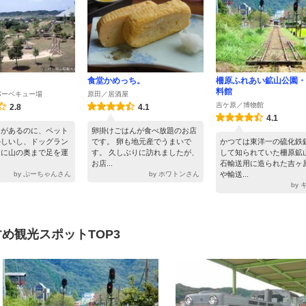
食堂かめっち。
柵原ふれあい鉱山公園・
料館
バーベキュー場
原田／居酒屋
吉ケ原／博物館
2.8
4.1
4.1
ンがあるのに、ペット
卵掛けごはんが食べ放題のお店
かしいし、ドッグラン
です。 卵も地元産でうまいで
かつては東洋一の硫化鉄
けに山の奥まで足を運
す。 久しぶりに訪れましたが、
して知られていた柵原鉱
お店...
石輸送用に造られた吉ヶ
by ぷーちゃんさん
by ホワトンさん
や輸送...
by
め観光スポットTOP3