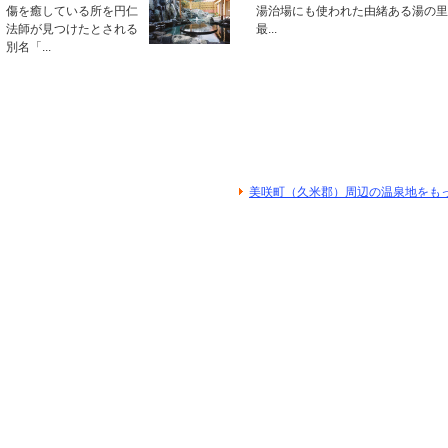
傷を癒している所を円仁
湯治場にも使われた由緒ある湯の里
法師が見つけたとされる
最...
別名「...
美咲町（久米郡）周辺の温泉地をも