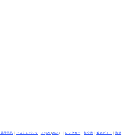
・露天風呂
じゃらんパック
（
JR
/
JAL
/
ANA
）
レンタカー
航空券
観光ガイド
海外