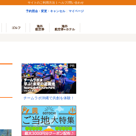
サイトのご利用方法
ヘルプ/問い合わせ
予約照会・変更・キャンセル
マイページ
海外
海外
ゴルフ
航空券
航空券+ホテル
チームラボ沖縄で共創を体験！