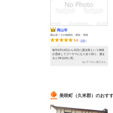
両山寺
両山寺／その他神社・神宮・寺院
5.0
（
2件
）
毎年8月14日から15日に護法祭という神様
が憑依してゴーサマになり走り回り、捕ま
ると3年以内に死...
by テフロン加工さん
美咲町（久米郡）のおすす