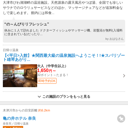
大津市びわ湖湖畔の温浴施設。天然源泉の露天風呂やつぼ湯、全国でも珍しい
サウナでのロウリュサービスなどのほか、マッサージチェアなどが追加料金な
しで楽しめます。 館内には和食...
“の～んびりリフレッシュ”
休みに１人で訪れました ドクターフィッシュやマッサージ機、岩盤浴が無料(入場料
に含まれている)だったり...
by おはなさん
日帰り温泉
【<平日>入館】★関西最大級の温泉施設へようこそ！!★スパリゾー
ト雄琴あがり...
大人（中学生以上）
1,650
～
円
32ポイント～たまる！
即時予約OK
この施設のプランをもっと見る
木津川市からの目安距離
約6.2km
亀の井ホテル 奈良
奈良市／日帰り温泉