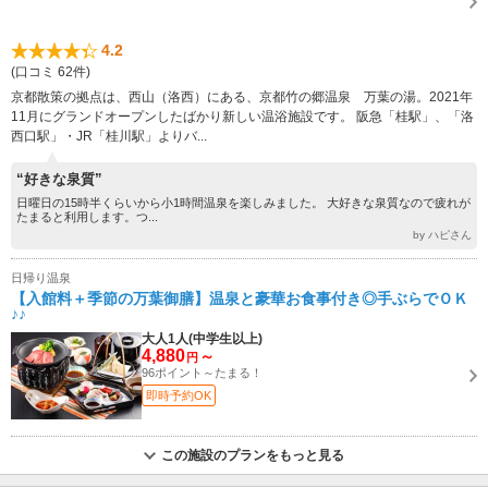
4.2
(口コミ 62件)
京都散策の拠点は、西山（洛西）にある、京都竹の郷温泉 万葉の湯。2021年
11月にグランドオープンしたばかり新しい温浴施設です。 阪急「桂駅」、「洛
西口駅」・JR「桂川駅」よりバ...
“好きな泉質”
日曜日の15時半くらいから小1時間温泉を楽しみました。 大好きな泉質なので疲れが
たまると利用します。つ...
by ハピさん
日帰り温泉
【入館料＋季節の万葉御膳】温泉と豪華お食事付き◎手ぶらでＯＫ
♪♪
大人1人(中学生以上)
4,880
～
円
96ポイント～たまる！
即時予約OK
この施設のプランをもっと見る