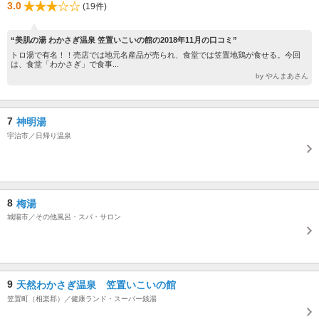
3.0
(19件)
“美肌の湯 わかさぎ温泉 笠置いこいの館の2018年11月の口コミ”
トロ湯で有名！！売店では地元名産品が売られ、食堂では笠置地鶏が食せる。今回
は、食堂「わかさぎ」で食事...
by やんまあさん
7
神明湯
宇治市／日帰り温泉
8
梅湯
城陽市／その他風呂・スパ・サロン
9
天然わかさぎ温泉 笠置いこいの館
笠置町（相楽郡）／健康ランド・スーパー銭湯