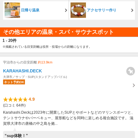
日帰り温泉
アクセサリー作り
その他エリアの温泉・スパ・サウナスポット
1 - 20件
※掲載されている目安距離は役所・役場からの距離になります。
宇治市からの目安距離
約13.9km
KARAHASHI.DECK
大津市／サップ・SUP(スタンドアップパドル)
ネット予約OK
4.9
(口コミ 64件)
Karahashi.Deckは2023年に開業したSUPとやボートなどのマリンスポーツと、
テントサウナやバーベキュー、屋形船などを同時に楽しめる複合施設です。 滋
賀県大津市の唐橋の中之島を拠...
“sup体験！”