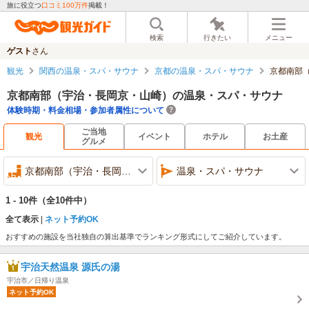
旅に役立つ
口コミ100万件
掲載！
検索
行きたい
メニュー
ゲスト
さん
観光
関西の温泉・スパ・サウナ
京都の温泉・スパ・サウナ
京都南部
京都南部（宇治・長岡京・山崎）の温泉・スパ・サウナ
体験時期・料金相場・参加者属性について
ご当地
観光
イベント
ホテル
お土産
グルメ
京都南部（宇治・長岡京・山崎）
温泉・スパ・サウナ
1 - 10件
（全10件中）
全て表示
ネット予約OK
おすすめの施設を当社独自の算出基準でランキング形式にしてご紹介しています。
宇治天然温泉 源氏の湯
宇治市／日帰り温泉
ネット予約OK