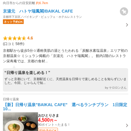
向日市からの目安距離
約6.7km
京湯元 ハトヤ瑞鳳閣/BAIKAL CAFE
京都市下京区／バイキング・ビュッフェ・ホテルレストラン
ネット予約OK
4.6
(口コミ 58件)
京都駅から徒歩5分☆通称美肌の湯とうたわれる「炭酸水素塩温泉」エリア初の
京都温泉☆ ミシュラン掲載の「京湯元 ハトヤ瑞鳳閣」。 館内1階のレストラ
ン栄寿庵では、京都の食材...
“日帰り温泉を楽しめる！”
ずっと京都にいて、京都駅近くに、天然温泉を日帰りで楽しめることを知らずにいま
した。今回、じゃらんで知...
by ケロロンさん
日帰り温泉
【新】日帰り温泉"BAIKAL CAFE" 選べるランチプラン 1日限定
10...
おひとりさま
4,500
～
円
90ポイント～たまる！
即時予約OK