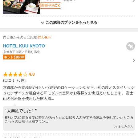
即時予約OK
この施設のプランをもっと見る
向日市からの目安距離
約7.4km
HOTEL KUU KYOTO
京都市下京区／日帰り温泉
ネット予約OK
4.0
(口コミ 76件)
京都駅から徒歩約7分という絶好のロケーションながら、和の趣とスタイリッシ
ュなデザインが融合する和モダンの空間がお客様をお出迎えいたします。 富士
山の溶岩盤を使用した露天風...
“大満足でした！”
夜行バスに乗るまでに時間があったため日帰り入浴ができる施設を探していたところ
こちらの日帰り入浴プラン...
by まなみさん