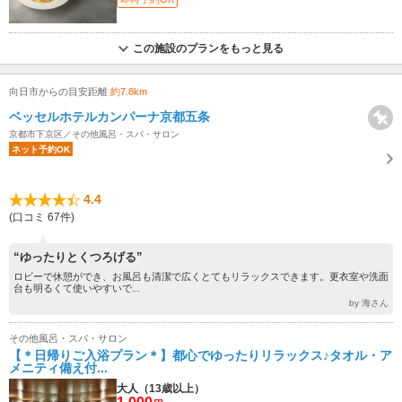
この施設のプランをもっと見る
向日市からの目安距離
約7.8km
ベッセルホテルカンパーナ京都五条
京都市下京区／その他風呂・スパ・サロン
ネット予約OK
4.4
(口コミ 67件)
“ゆったりとくつろげる”
ロビーで休憩ができ、お風呂も清潔で広くとてもリラックスできます。更衣室や洗面
台も明るくて使いやすいで...
by 海さん
その他風呂・スパ・サロン
【＊日帰りご入浴プラン＊】都心でゆったりリラックス♪タオル・ア
メニティ備え付...
大人（13歳以上）