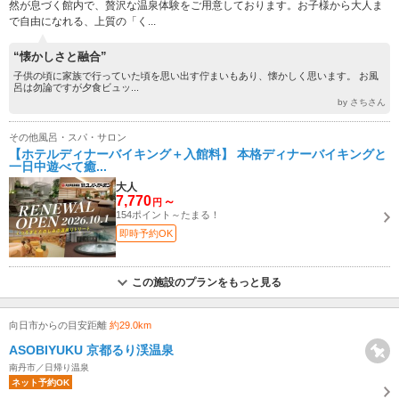
然が息づく館内で、贅沢な温泉体験をご用意しております。お子様から大人ま
で自由になれる、上質の「く...
“懐かしさと融合”
子供の頃に家族で行っていた頃を思い出す佇まいもあり、懐かしく思います。 お風
呂は勿論ですが夕食ビュッ...
by さちさん
その他風呂・スパ・サロン
【ホテルディナーバイキング＋入館料】 本格ディナーバイキングと
一日中遊べて癒...
大人
7,770
～
円
154ポイント～たまる！
即時予約OK
この施設のプランをもっと見る
向日市からの目安距離
約29.0km
ASOBIYUKU 京都るり渓温泉
南丹市／日帰り温泉
ネット予約OK