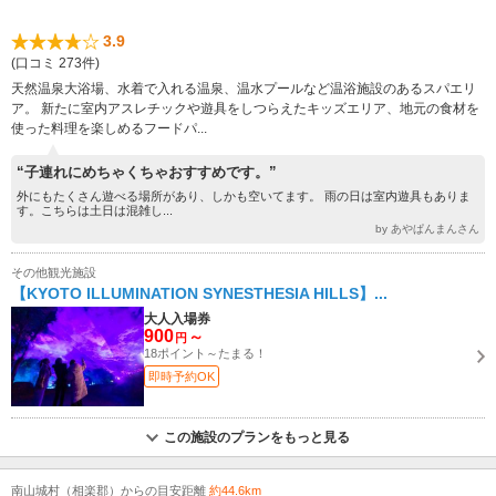
3.9
(口コミ 273件)
天然温泉大浴場、水着で入れる温泉、温水プールなど温浴施設のあるスパエリ
ア。 新たに室内アスレチックや遊具をしつらえたキッズエリア、地元の食材を
使った料理を楽しめるフードパ...
“子連れにめちゃくちゃおすすめです。”
外にもたくさん遊べる場所があり、しかも空いてます。 雨の日は室内遊具もありま
す。こちらは土日は混雑し...
by あやぱんまんさん
その他観光施設
【KYOTO ILLUMINATION SYNESTHESIA HILLS】...
大人入場券
900
～
円
18ポイント～たまる！
即時予約OK
この施設のプランをもっと見る
南山城村（相楽郡）からの目安距離
約44.6km