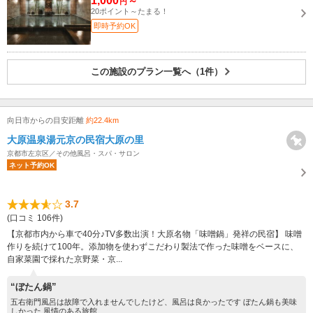
1,000
～
円
20ポイント～たまる！
即時予約OK
この施設のプラン一覧へ（1件）
向日市からの目安距離
約22.4km
大原温泉湯元京の民宿大原の里
京都市左京区／その他風呂・スパ・サロン
ネット予約OK
3.7
(口コミ 106件)
【京都市内から車で40分♪TV多数出演！大原名物「味噌鍋」発祥の民宿】 味噌
作りを続けて100年。添加物を使わずこだわり製法で作った味噌をベースに、
自家菜園で採れた京野菜・京...
“ぼたん鍋”
五右衛門風呂は故障で入れませんでしたけど、風呂は良かったです ぼたん鍋も美味
しかった 風情のある旅館...