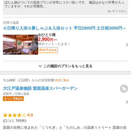
ぼたん鍋がついての温泉プランが非常にコスパ良いです。 施設はかなり年季が入っ
ていますが、それが雰囲気...
by キリコさん
日帰り温泉
☆日帰り入浴☆豚しゃぶ＆入浴セット 平日2900円 土日祝3000円～
おひとり様
2,900
～
円
58ポイント～たまる！
即時予約OK
この施設のプランをもっと見る
大山崎町（乙訓郡）からの目安距離
約21.3km
大江戸温泉物語 箕面温泉スパーガーデン
箕面市／日帰り温泉
ネット予約OK
4.0
(口コミ 765件)
箕面の自然に包まれた「くつろぎ」と「たのしみ」の温泉リトリート 箕面の自