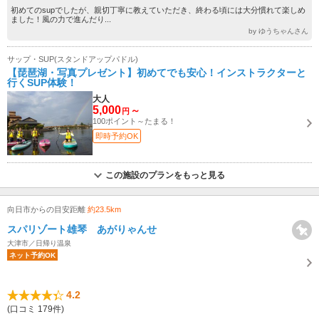
初めてのsupでしたが、親切丁寧に教えていただき、終わる頃には大分慣れて楽しめ
ました！風の力で進んだり...
by ゆうちゃんさん
サップ・SUP(スタンドアップパドル)
【琵琶湖・写真プレゼント】初めてでも安心！インストラクターと
行くSUP体験！
大人
5,000
～
円
100ポイント～たまる！
即時予約OK
この施設のプランをもっと見る
向日市からの目安距離
約23.5km
スパリゾート雄琴 あがりゃんせ
大津市／日帰り温泉
ネット予約OK
4.2
(口コミ 179件)