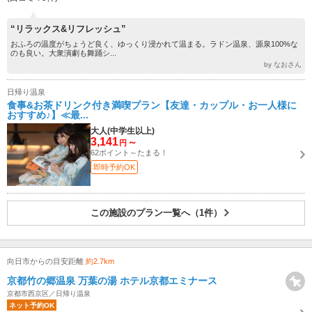
“リラックス&リフレッシュ”
おふろの温度がちょうど良く、ゆっくり浸かれて温まる。ラドン温泉、源泉100%な
のも良い。大衆演劇も舞踊シ...
by なおさん
日帰り温泉
食事&お茶ドリンク付き満喫プラン【友達・カップル・お一人様に
おすすめ♪】≪最...
大人(中学生以上)
3,141
～
円
62ポイント～たまる！
即時予約OK
この施設のプラン一覧へ（1件）
向日市からの目安距離
約2.7km
京都竹の郷温泉 万葉の湯 ホテル京都エミナース
京都市西京区／日帰り温泉
ネット予約OK