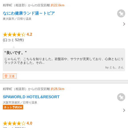
精華町（相楽郡）からの目安距離
約22.6km
なにわ健康ランド湯～トピア
東大阪市／日帰り温泉
4.2
(口コミ 52件)
“良いです。”
じゃらんで、こちらを知りました。岩盤浴や、サウナが充実しており、心身ともにリ
ラックスできました。その...
by とも。さん
王道
精華町（相楽郡）からの目安距離
約28.5km
SPAWORLD HOTEL&RESORT
大阪市浪速区／日帰り温泉
ネット予約OK
4.0