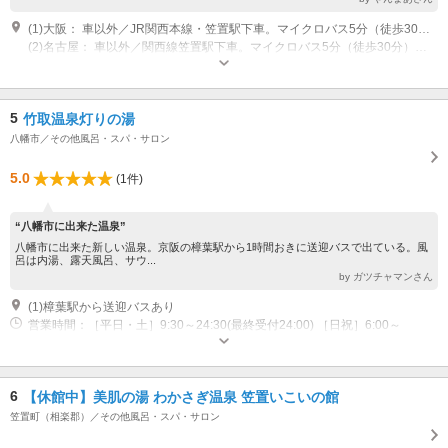
(1)大阪： 車以外／JR関西本線・笠置駅下車。マイクロバス5分（徒歩30分）。 車／阪神高速～第2阪奈道路へ～宝来IC～R24号を京都方面へ、木津よりR163号を伊賀上野方面へ
(2)名古屋： 車以外／関西線笠置駅下車。マイクロバス5分（徒歩30分）。 車／名阪国道～針IC～369柳生方面へ（車３０分）
5
竹取温泉灯りの湯
八幡市／その他風呂・スパ・サロン
5.0
(1件)
“八幡市に出来た温泉”
八幡市に出来た新しい温泉。京阪の樟葉駅から1時間おきに送迎バスで出ている。風
呂は内湯、露天風呂、サウ...
by ガツチャマンさん
(1)樟葉駅から送迎バスあり
営業時間：［平日・土］9:30～24:30(最終受付24:00) ［日祝］6:00～
24:30(最終受付24:00)
6
【休館中】美肌の湯 わかさぎ温泉 笠置いこいの館
笠置町（相楽郡）／その他風呂・スパ・サロン