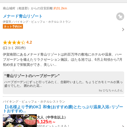
南山城村（相楽郡）からの目安距離
約31.2km
メナード青山リゾート
伊賀市／バイキング・ビュッフェ・ホテルレストラン
ネット予約OK
4.2
(口コミ 201件)
伊賀南部にあるメナード青山リゾートは約百万坪の敷地にホテルや温泉、ハー
ブガーデンを備えたリラクゼーション施設。ほたる池では、6月上旬頃から7月
初め頃まで蛍観賞ができ、美しい...
“青山リゾートのハーブガーデン”
ハーブガーデンにずっと行ってみたく、念願叶いました。ちょうどカモミールが真っ
盛りでした。 囲われた花...
by ひなちゃんさん
バイキング・ビュッフェ・ホテルレストラン
【1名様より予約OK】和食(おすすめ膳)とたっぷり温泉入浴♪リゾー
トおすすめ...
大人（中学生以上）
5,125
～
円
102ポイント～たまる！