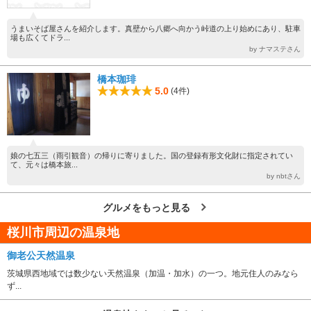
うまいそば屋さんを紹介します。真壁から八郷へ向かう峠道の上り始めにあり、駐車
場も広くてドラ...
by ナマステさん
橋本珈琲
5.0
(4件)
娘の七五三（雨引観音）の帰りに寄りました。国の登録有形文化財に指定されてい
て、元々は橋本旅...
by nbtさん
グルメをもっと見る
桜川市周辺の温泉地
御老公天然温泉
茨城県西地域では数少ない天然温泉（加温・加水）の一つ。地元住人のみなら
ず...