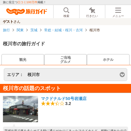
旅に役立つ
口コミ100万件
掲載！
検索
行きたい
メニュー
ゲスト
さん
旅行
関東
茨城
常総・結城・桜川・古河
桜川市
桜川市の旅行ガイド
ご当地
観光
ホテル
グルメ
エリア：
桜川市
桜川市の話題のスポット
マクドナルド50号岩瀬店
3.2
茨城出張で車を走らせてる時に通りがかりにあったマクドナルド。移動に疲れたので