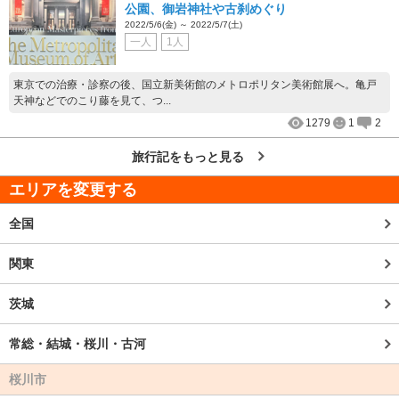
公園、御岩神社や古刹めぐり
2022/5/6(金) ～ 2022/5/7(土)
一人
1人
東京での治療・診察の後、国立新美術館のメトロポリタン美術館展へ。亀戸
天神などでのこり藤を見て、つ...
1279
1
2
旅行記をもっと見る
エリアを変更する
全国
関東
茨城
常総・結城・桜川・古河
桜川市