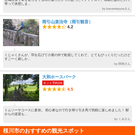
寄って休憩しま...
by kanamisyusaさん
雨引山楽法寺（雨引観音）
4.2
くじゃくさんが、羽を広げて小屋の外で歓迎してくれて、とてもびっくりだったけど
すごーく嬉しか...
by 咲咲さん
大和ホースパーク
ネット予約OK
4.5
トムソーヤコースに参加。 初心者なので行き帰り引き馬で気軽に楽しめました！ 駅
からの送迎も...
by くみさん
桜川市のおすすめの観光スポット