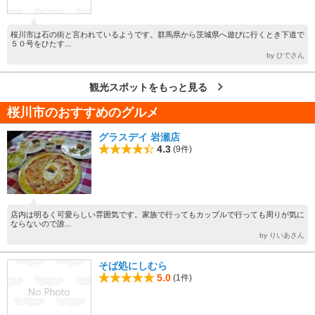
桜川市は石の街と言われているようです。群馬県から茨城県へ遊びに行くとき下道で
５０号をひたす...
by ひでさん
観光スポットをもっと見る
桜川市のおすすめのグルメ
グラスデイ 岩瀬店
4.3
(9件)
店内は明るく可愛らしい雰囲気です。家族で行ってもカップルで行っても周りが気に
ならないので誰...
by りいあさん
そば処にしむら
5.0
(1件)