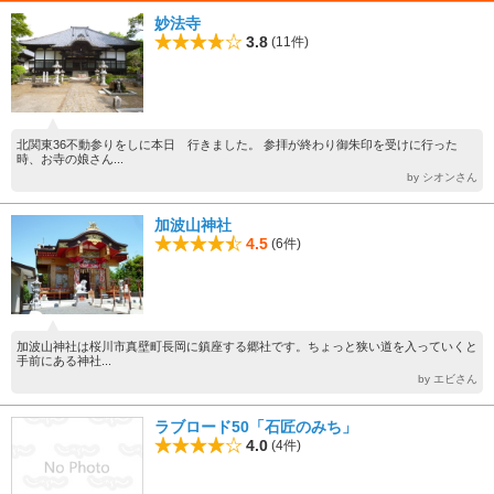
妙法寺
3.8
(11件)
北関東36不動参りをしに本日 行きました。 参拝が終わり御朱印を受けに行った
時、お寺の娘さん...
by シオンさん
加波山神社
4.5
(6件)
加波山神社は桜川市真壁町長岡に鎮座する郷社です。ちょっと狭い道を入っていくと
手前にある神社...
by エビさん
ラブロード50「石匠のみち」
4.0
(4件)