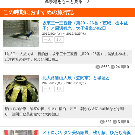
温泉地をもっと見る
この時期におすすめの旅行記
坂東三十三観音（第20～26番：茨城，栃木益
子）と周辺観光，大子温泉1泊2日
2016/5/24(火) ～ 2016/5/25(水)
一人
1人
1泊2日一人旅です．目的は，坂東三十三観音（第20～26番），筑波山神社，
近津神社の参拝，および周辺観...
8653
24
0
北大路魯山人展（笠間市）と城址と
2023/5/12(金) ～ 2023/5/13(土)
一人
1人
都内での治療・診察の後、牛久に宿泊。翌日、朝から近辺の城址などを廻
り、笠間日動美術館で北大路魯山...
851
3
6
メトロポリタン美術館展、残り藤、ひたち海浜