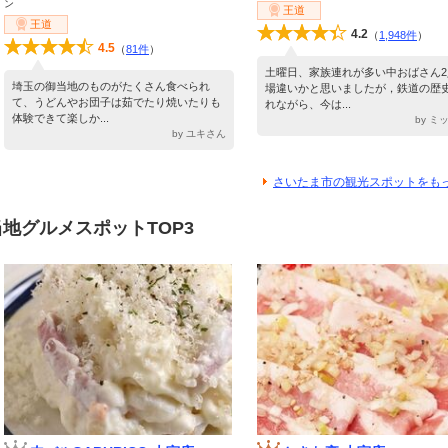
ン
王道
王道
4.2
（
1,948件
）
4.5
（
81件
）
土曜日、家族連れが多い中おばさん2
埼玉の御当地のものがたくさん食べられ
場違いかと思いましたが，鉄道の歴
て、うどんやお団子は茹でたり焼いたりも
れながら、今は...
体験できて楽しか...
by ミ
by ユキさん
さいたま市の観光スポットをも
地グルメスポットTOP3