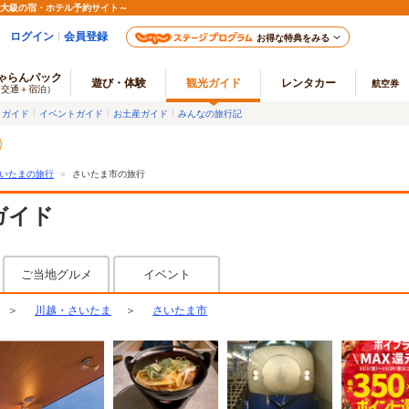
最大級の宿・ホテル予約サイト～
ログイン
会員登録
お得な特典をみる
ゃらんパック
遊び・体験
観光ガイド
レンタカー
航空券
（交通＋宿泊）
メガイド
イベントガイド
お土産ガイド
みんなの旅行記
いたまの旅行
＞
さいたま市の旅行
ガイド
ご当地グルメ
イベント
＞
川越・さいたま
＞
さいたま市