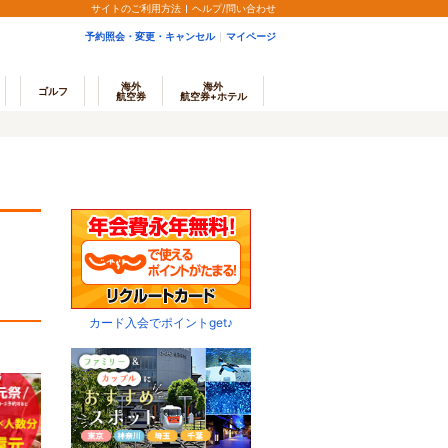
サイトのご利用方法
ヘルプ/問い合わせ
予約照会・変更・キャンセル
マイページ
海外
海外
ゴルフ
航空券
航空券+ホテル
カード入会でポイントget♪