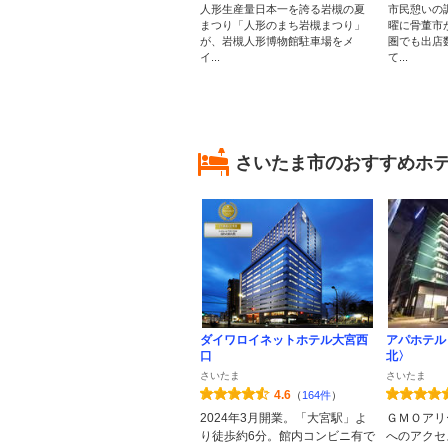
人形生産量日本一を誇る岩槻の夏
市民憩いの
まつり「人形のまち岩槻まつり」
曜に骨董市
が、岩槻人形博物館駐車場をメ
圏でも出店
イ...
て...
さいたま市のおすすめホ
ダイワロイネットホテル大宮西
アパホテル
口
北〉
さいたま
さいたま
4.6
（
164件
）
2024年3月開業。「大宮駅」よ
ＧＭＯアリ
り徒歩約6分。館内コンビニ有で
へのアクセ