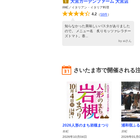
大宮ガーデンファーム 大宮店
仲町／イタリアン・イタリア料理
4.2
（
58件
）
知らなかった美味しいパスタがありました
ので。 メニュー名 炙りモッツァレラチー
ズトマト。香...
by aiさん
さいたま市で開催される
2026人形のまち岩槻まつり
浦和宿ふる
本町
岸町
2026年10月04日
2026年01月