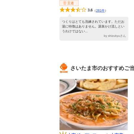
王道
3.6
（
281件
）
つくりはとても洗練されています。ただお
湯に特徴はありません。源泉かけ流しとい
うわけではない...
by shizukyuさん
さいたま市のおすすめご当