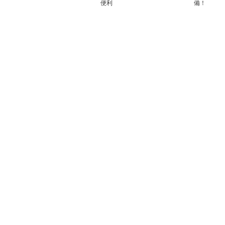
便利
備！