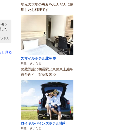
地元の大地の恵みをふんだんに使
用したお料理です
ルモン
面した
ぴぃさん
っと見る
スマイルホテル北朝霞
川越・さいたま
武蔵野線北朝霞駅と東武東上線朝
霞台近く 客室改装済
ロイヤルパインズホテル浦和
川越・さいたま