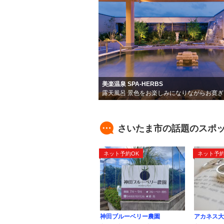
美楽温泉 SPA-HERBS
露天風呂 景色をお楽しみになりながらお寛
さいたま市の話題のスポ
ネット予約OK
ネット予約
神田ブルーベリー農園
アカネス大