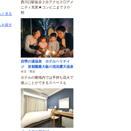
西川口駅徒歩２分アクセス◎アメ
ニティ充実★コンビニまで３０
秒
っと見る
ルを探す
四季の湯温泉 ホテルヘリテイ
ジ 首都圏最大級の混浴露天温泉
本庄・熊谷
ホテルの敷地内では手持ち花火で
遊ぶことができるスペースも