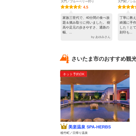
大門／ブルーベリー狩り
大門町／シル
4.5
家族三世代で、40分間の食べ放
丁寧に教
題＆摘み取りに伺いました。 樹
綺麗に手
高や足元の歩きやすさ、通路の
した！と
幅、...
刻印も...
by あゆみさん
さいたま市のおすすめ観光
ネット予約OK
美楽温泉 SPA-HERBS
植竹町／日帰り温泉