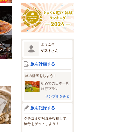
ようこそ
プス
メスポ
ゲスト
さん
旅を計画する
旅の計画をしよう！
初めての日本一周
旅行プラン
サンプルをみる
旅を記録する
クチコミや写真を投稿して、
称号をゲットしよう！