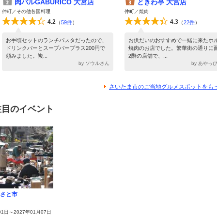
肉バルGABURICO 大宮店
ときわ亭 大宮店
仲町／その他各国料理
仲町／焼肉
4.2
4.3
（
59件
）
（
22件
）
お手頃セットのランチパスタだったので、
お供だいのおすすめで一緒に来たホ
ドリンクバーとスープバープラス200円で
焼肉のお店でした。繁華街の通りに
頼みました。複...
2階の店舗で、...
by ソウルさん
by あやっ
さいたま市のご当地グルメスポットをも
注目のイベント
さと市
01日～2027年01月07日