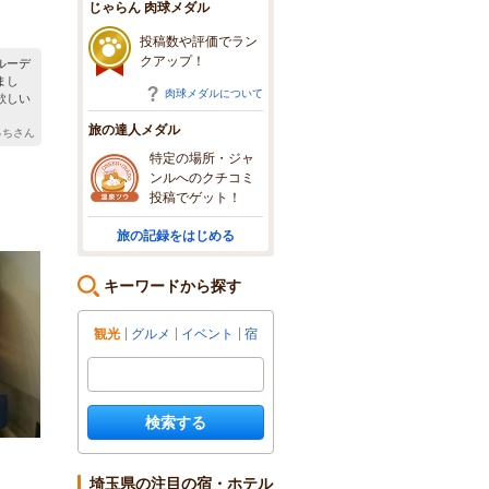
じゃらん 肉球メダル
投稿数や評価でラン
クアップ！
ルーデ
まし
肉球メダルについて
欲しい
旅の達人メダル
っちさん
特定の場所・ジャ
ンルへのクチコミ
投稿でゲット！
旅の記録をはじめる
キーワードから探す
観光
グルメ
イベント
宿
検索する
埼玉県の注目の宿・ホテル