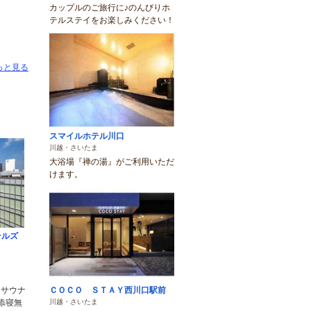
カップルのご旅行に♪のんびりホ
テルステイをお楽しみください！
っと見る
スマイルホテル川口
川越・さいたま
大浴場『禅の湯』がご利用いただ
けます。
テルズ
）
ＣＯＣＯ ＳＴＡＹ西川口駅前
 サウナ
川越・さいたま
添寝無