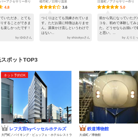
バーアクセサリー作り
植竹町／日帰り温泉
日進町／アクセサリー作り
4.8
3.6
5.0
えていただき、とても
つくりはとても洗練されていま
前から気になっていたグ
作りすることができま
す。ただお湯に特徴はありませ
コを、初めて体験してみ
ても楽しかったです！
ん。源泉かけ流しというわけで
た。どうせならお揃いで
はない...
と思い、...
by ゆゆさん
by shizukyuさん
by えりと
スポットTOP3
ネット予約OK
レフ大宮byベッセルホテルズ
鉄道博物館
大門町／バイキング・ビュッフェ・ホテルレストラ
大成町／博物館