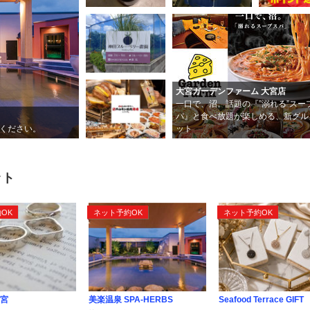
大宮ガーデンファーム 大宮店
一口で、沼。話題の『”溺れる”スー
パ』と食べ放題が楽しめる、新グル
ぎください。
ット
ット
OK
ネット予約OK
ネット予約OK
宮
美楽温泉 SPA-HERBS
Seafood Terrace GIFT