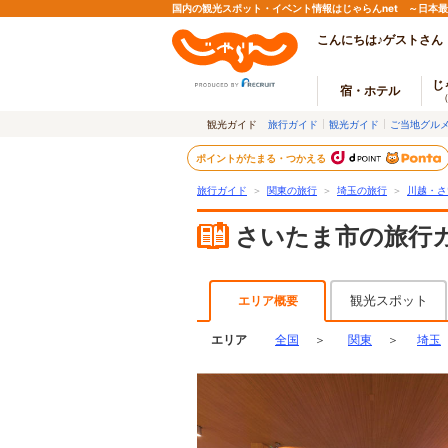
国内の観光スポット・イベント情報はじゃらんnet ～日本
こんにちは♪ゲストさん
じ
宿・ホテル
観光ガイド
旅行ガイド
観光ガイド
ご当地グル
ポイントがたまる・つかえる
旅行ガイド
＞
関東の旅行
＞
埼玉の旅行
＞
川越・さ
さいたま市の旅行
観光スポット
エリア概要
エリア
全国
＞
関東
＞
埼玉