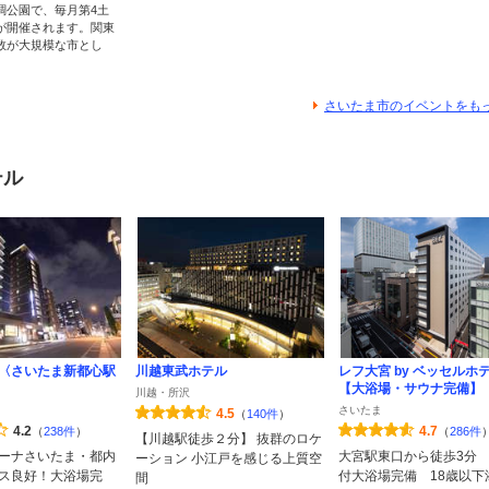
調公園で、毎月第4土
が開催されます。関東
数が大規模な市とし
さいたま市のイベントをも
テル
〈さいたま新都心駅
川越東武ホテル
レフ大宮 by ベッセルホ
【大浴場・サウナ完備】
川越・所沢
さいたま
4.5
（
140件
）
4.2
4.7
（
238件
）
（
286件
【川越駅徒歩２分】 抜群のロケ
ーナさいたま・都内
大宮駅東口から徒歩3分
ーション 小江戸を感じる上質空
ス良好！大浴場完
付大浴場完備 18歳以下
間