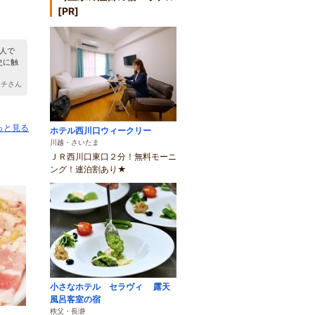
[PR]
人で
史に触
ッチさん
っと見る
ホテル西川口ウィークリー
川越・さいたま
ＪＲ西川口東口２分！無料モーニ
ング！連泊割あり★
小さなホテル セラヴィ 露天
風呂客室の宿
秩父・長瀞