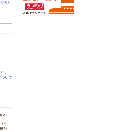
の宿の
さい。
について
税込)
～
/人
用時)