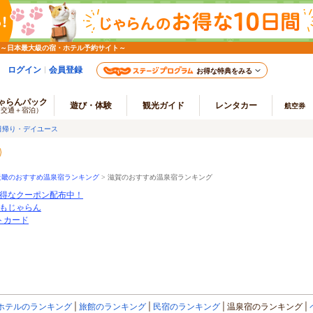
 ～日本最大級の宿・ホテル予約サイト～
ログイン
会員登録
お得な特典をみる
ゃらんパック
遊び・体験
観光ガイド
レンタカー
航空券
（交通＋宿泊）
日帰り・デイユース
近畿のおすすめ温泉宿ランキング
>
滋賀のおすすめ温泉宿ランキング
得なクーポン配布中！
もじゃらん
ートカード
ホテルのランキング
旅館のランキング
民宿のランキング
温泉宿のランキング