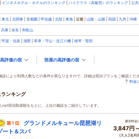
ビジネスホテル・ホテルのランキング
ハイクラス（高級宿）のランキング
公共
東北
北関東
首都圏
甲信越
北陸
東海
近畿
山陰・山陽
四国
九州
沖縄
兵庫
奈良
和歌山
甲賀・信楽
湖西
草津・守山・近江八幡
雄琴・堅田
高評価の宿
部屋の高評価の宿
泊施設により利用人数などの条件が異なりますので、詳細は宿泊プランをご確認くだ
料金
上ランキング
じゃらんnet宿泊取扱額をもとに、上位の施設をご紹介しています。
最安料金(
グランドメルキュール琵琶湖リ
3,847円
ゾート＆スパ
(大人2名利