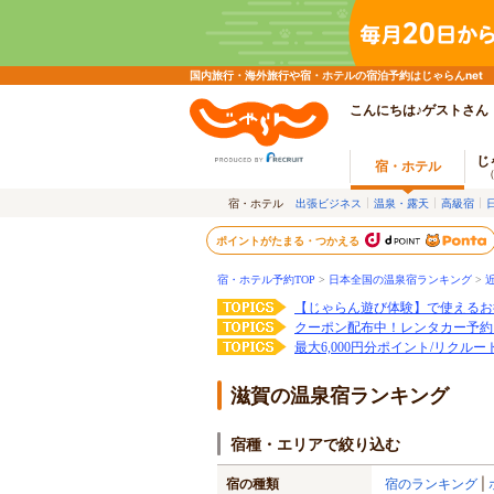
国内旅行・海外旅行や宿・ホテルの宿泊予約はじゃらんnet
こんにちは♪ゲストさん
じ
宿・ホテル
宿・ホテル
出張ビジネス
温泉・露天
高級宿
ポイントがたまる・つかえる
宿・ホテル予約TOP
>
日本全国の温泉宿ランキング
>
【じゃらん遊び体験】で使えるお
クーポン配布中！レンタカー予約
最大6,000円分ポイント/リクル
滋賀の温泉宿ランキング
宿種・エリアで絞り込む
宿の種類
宿のランキング