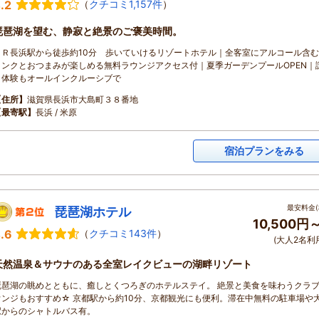
.2
（
クチコミ1,157件
）
琵琶湖を望む、静寂と絶景のご褒美時間。
ＪＲ長浜駅から徒歩約10分 歩いていけるリゾートホテル｜全客室にアルコール含
リンクとおつまみが楽しめる無料ラウンジアクセス付｜夏季ガーデンプールOPEN｜
き体験もオールインクルーシブで
【住所】
滋賀県長浜市大島町３８番地
【最寄駅】
長浜 / 米原
宿泊プランをみる
最安料金(
琵琶湖ホテル
10,500円
.6
（
クチコミ143件
）
(大人2名利
天然温泉＆サウナのある全室レイクビューの湖畔リゾート
琵琶湖の眺めとともに、癒しとくつろぎのホテルステイ。 絶景と美食を味わうクラ
ウンジもおすすめ☆ 京都駅から約10分、京都観光にも便利。滞在中無料の駐車場や
駅からのシャトルバス有。