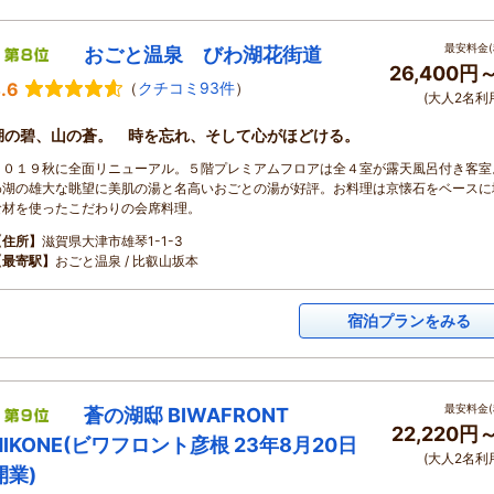
最安料金(
おごと温泉 びわ湖花街道
26,400円
.6
（
クチコミ93件
）
(大人2名利
湖の碧、山の蒼。 時を忘れ、そして心がほどける。
２０１９秋に全面リニューアル。５階プレミアムフロアは全４室が露天風呂付き客室
わ湖の雄大な眺望に美肌の湯と名高いおごとの湯が好評。お料理は京懐石をベースに
食材を使ったこだわりの会席料理。
【住所】
滋賀県大津市雄琴1-1-3
【最寄駅】
おごと温泉 / 比叡山坂本
宿泊プランをみる
最安料金(
蒼の湖邸 BIWAFRONT
22,220円
HIKONE(ビワフロント彦根 23年8月20日
(大人2名利
開業)