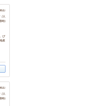
税込)
～
/人
用時)
。び
地産
税込)
～
/人
用時)