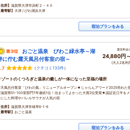
【住所】
滋賀県大津市浜町２－４０
【最寄駅】
大津 / びわ湖浜大津
宿泊プランをみる
最安料金(
おごと温泉 びわこ緑水亭～湖
24,880円
畔に佇む露天風呂付客室の宿～
(大人2名利
.7
（
クチコミ133件
）
リゾートのくつろぎと温泉の癒しが一体になった至福の場所
露天風呂付客室「びわの風」リニューアルオープン★じゃらんアワード2025売れた
賞滋賀県51-100室部門7年連続1位！泊まってよかった大賞2位受賞★認証近江牛を
ンにした料理やバレルサウナが人気の宿
【住所】
滋賀県大津市雄琴6-1-6
【最寄駅】
おごと温泉
宿泊プランをみる