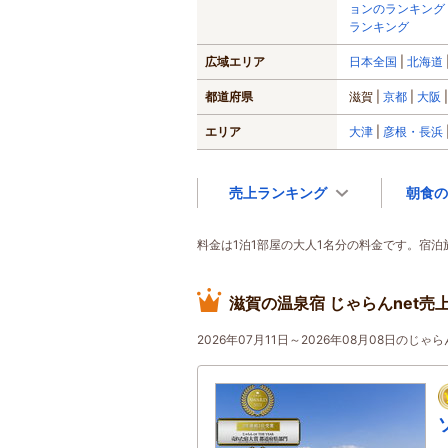
ョンのランキング
ランキング
広域エリア
日本全国
北海道
都道府県
滋賀
京都
大阪
エリア
大津
彦根・長浜
売上ランキング
朝食の
料金は1泊1部屋の大人1名分の料金です。宿
滋賀の温泉宿 じゃらんnet売
2026年07月11日～2026年08月08日の