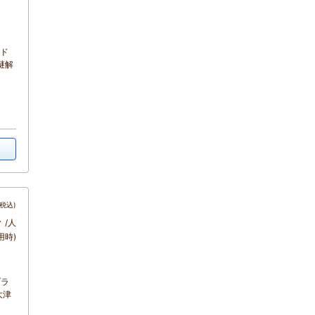
むド
謎解
税込)
～
/人
用時)
ブラ
大津