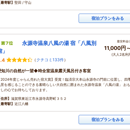
【最寄駅】
堅田 / 守山
宿泊プランをみる
最安料金(
永源寺温泉八風の湯 宿「八風別
11,000円
館」
(大人2名利
.4
（
クチコミ133件
）
愛知川の自然が一望◆時全室温泉露天風呂付き客室
【2024年度じゃらん売れた宿大賞】受賞！臨済宗大本山永源寺の門前に位置し、四
風景を感じることのできる素晴らしい大自然に囲まれた永源寺温泉「八風の湯」 お
なしの心でお待ちしております。
【住所】
滋賀県東近江市永源寺高野町３５２
【最寄駅】
近江八幡
宿泊プランをみる