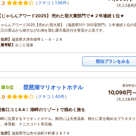
.3
（
クチコミ136件
）
(大人2名利
【じゃらんアワード2025】 売れた宿大賞部門で★２年連続１位★
じゃらんアワード2025【売れた宿大賞】（滋賀県101-300室部門）２年連続１位の
近江の里山から雄大なびわ湖を望む露天風呂付き客室が人気です。
【住所】
滋賀県大津市雄琴１－９－２８
【最寄駅】
おごと温泉
宿泊プランをみる
最安料金(
琵琶湖マリオットホテル
10,096円
.9
（
クチコミ40件
）
(大人2名利
朝食口コミ4.4！ 湖畔のリゾートで煌めく旅を
湖畔に位置するマリオットホテル。館内には天然温泉、静かに星を眺めるプラネタリ
ム、体育館、テニスコート等完備。
【住所】
滋賀県守山市今浜町十軒家２８７６