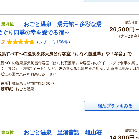
最安料金(
おごと温泉 湯元館～多彩な湯
26,500円
めぐり四季の幸を愛でる宿～
(大人2名利
.7
（
クチコミ166件
）
お肌すべすべの温泉を露天風呂付客室『はなれ葭蘆葦』や『琴音』で
人気NO.1の温泉露天風呂付客室『はなれ葭蘆葦』や客室内のダイニングで食事を楽
頂く『琴音』（7階スイート）など、趣の異なるお部屋をご用意。お食事は認証近江
ど近江の国の恵みをお楽しみ下さい
【住所】
滋賀県大津市苗鹿2-30-7
【最寄駅】
おごと温泉
宿泊プランをみる
最安料金(
おごと温泉 里湯昔話 雄山荘
14,300円