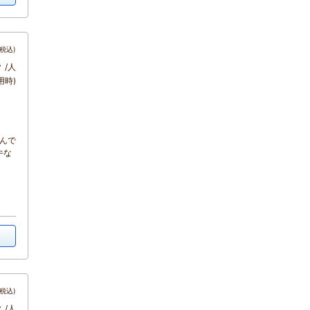
税込)
～
/人
用時)
しんで
牛な
税込)
～
/人