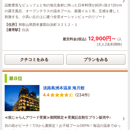
品数豊富なビュッフェと旬の地元食材に拘った日本料理が好評♪深さ120cm
の露天風呂、オープンテラスの温水プール、庭園イルミ等。五感を優しく
刺激する、小高い丘の上に建つ全室オーシャンビューのリゾート
【住所】
和歌山県西牟婁郡白浜町３２１２－１
【最寄駅】
白浜
12,900円～
最安料金(税込)
/人
(大人2名利用時)
クチコミをみる
プランをみる
淡路島洲本温泉 海月館
4.4
(234件)
≪祝じゃらんアワード受賞≫期間限定★受賞記念割引プラン販売中♪
目の前がビーチ！7/3から夏限定！お子様プールOEPN！海辺の温泉でゆっ