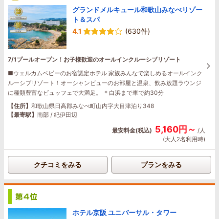
グランドメルキュール和歌山みなべリゾー
ト＆スパ
4.1
(630件)
7/1プールオープン！お子様歓迎のオールインクルーシブリゾート
■ウェルカムベビーのお宿認定ホテル 家族みんなで楽しめるオールインク
ルーシブリゾート！オーシャンビューのお部屋と温泉、飲み放題ラウンジ
に種類豊富なビュッフェで大満足。 ＊白浜まで車で約30分
【住所】
和歌山県日高郡みなべ町山内字大目津泊り348
【最寄駅】
南部 / 紀伊田辺
5,160円～
最安料金(税込)
/人
(大人2名利用時)
クチコミをみる
プランをみる
ホテル京阪 ユニバーサル・タワー