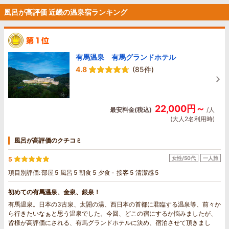
風呂が高評価 近畿の温泉宿ランキング
有馬温泉 有馬グランドホテル
4.8
(85件)
22,000円～
最安料金(税込)
/人
(大人2名利用時)
風呂が高評価のクチコミ
女性/50代
一人旅
5
項目別評価:
部屋
5
風呂
5
朝食
5
夕食
-
接客
5
清潔感
5
初めての有馬温泉、金泉、銀泉！
有馬温泉。日本の3古泉、太閤の湯、西日本の首都に君臨する温泉等、前々か
ら行きたいなぁと思う温泉でした。今回、どこの宿にするか悩みましたが、
皆様が高評価にされる、有馬グランドホテルに決め、宿泊させて頂きまし