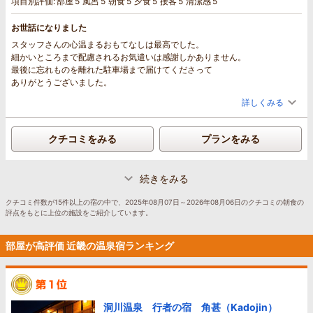
項目別評価:
部屋
5
風呂
5
朝食
5
夕食
5
接客
5
清潔感
5
お世話になりました
スタッフさんの心温まるおもてなしは最高でした。
細かいところまで配慮されるお気遣いは感謝しかありません。
最後に忘れものを離れた駐車場まで届けてくださって
ありがとうございました。
詳しくみる
クチコミをみる
プランをみる
続きをみる
クチコミ件数が15件以上の宿の中で、2025年08月07日～2026年08月06日のクチコミの朝食の
評点をもとに上位の施設をご紹介しています。
部屋が高評価 近畿の温泉宿ランキング
洞川温泉 行者の宿 角甚（Kadojin）