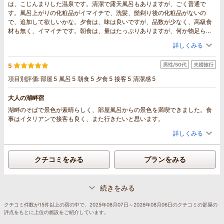
は、こじんまりした温泉です。清潔で露天風呂もありますが、ごく普通で
す。風呂上がりの化粧品がイマイチで、洗髪、髭剃り後の化粧品がないの
で、追加して欲しいかな。夕食は、味は良いですが、品数が少なく、高級食
材も無く、イマイチです。朝食は、量はたっぷりありますが、何か物足らな
いです。全般的には、良い宿で居心地は良いですが、もう少し料理を工夫し
詳しくみる
てほしいかな？従業員の方は、親切でサービスも良いです。、印象として
は、悪くないですが、感動が無いと言うところです
男性/50代
夫婦旅行
5
項目別評価:
部屋
5
風呂
5
朝食
5
夕食
5
接客
5
清潔感
5
大人の湖畔宿
湖畔のそばで景色が素晴らしく、部屋風呂からの景色を満喫できました。食
事はイタリアンで接客も良く、また行きたいと思います。
詳しくみる
クチコミをみる
プランをみる
続きをみる
クチコミ件数が15件以上の宿の中で、2025年08月07日～2026年08月06日のクチコミの部屋の
評点をもとに上位の施設をご紹介しています。