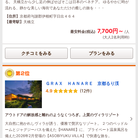
る。 天橋立から少し足の伸ばせばそこは日本のベネチア。 ゆるやかに時が
流れる、静かな美しい海街であなただけの癒しの旅を・・・
【住所】
京都府与謝郡伊根町字日出４６４
【最寄駅】
天橋立
7,700円～
最安料金(税込)
/人
(大人2名利用時)
クチコミをみる
プランをみる
ＧＲＡＸ ＨＡＮＡＲＥ 京都るり渓
4.9
(12件)
アウトドアの解放感と離れのようなくつろぎ。上質のヴィラリゾート
大自然に抱かれしヴィラが誘う、優雅で贅沢なリゾート。 ２つのベッドル
ームとジャグジーバスを備えた【HANARE】に、 プライベート温泉風呂を
備えた2026年2月登場の【ASOBIYUKU VILLA】で快適な旅を。