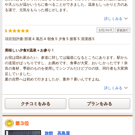
や天ぷらが温かいうちに食べることができました。温泉もしっかりと力のあ
る湯で、元気をもらった感じがします。
詳しくみる
女性/50代
家族旅行
5
項目別評価:
部屋
4
風呂
4
朝食
5
夕食
5
接客
5
清潔感
5
美味しい夕食X温泉＋お参り！
お宿は隠れ家みたい、参道に対しては脇道になるところにあります。駅から
の送迎がばっちりですし、お薦めです。食事が大変、おいしかったです！奈
良の食材、季節のものを使用してシンプルだけどプロの技、同行者も大変満
足していました。
夏の吉野へは初めて行きましたが、案外？暑いんですよね。
詳しくみる
クチコミをみる
プランをみる
旅館 高島屋