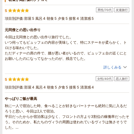
男性/70代
友達旅行
5
項目別評価:
部屋
5
風呂
4
朝食
5
夕食
5
接客
4
清潔感
5
元同僚との思い出作り
今回は元同僚との思い出作り旅行でした。
いつ伺ってもビュッフェの内容が美味しくて、特にステーキが柔らかく、ト
ロける味わいでした。
ただディナーの席の件で、腰が悪い者がいるので、ビュッフェ台の近くにと
お願いしたのになってなかったのが、残念でした。
詳しくみる
女性/40代
恋人旅行
5
項目別評価:
部屋
4
風呂
4
朝食
5
夕食
5
接客
5
清潔感
4
やっぱりご飯が最高
秋に一人で宿泊した時、食べることが好きなパートナーも絶対に気に入るだ
ろうと思い、今回は2人で宿泊。
平日だったからか宿泊客は少なく、フロントの方より3割位の稼働率だったそ
う。そのためか、私たちのヴィラの周囲は使われているヴィラは無さそうで
した。
ヴィラはたぶん10年弱位経っていると思いますが宿泊客の質も悪くないから