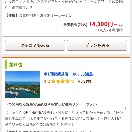
たり過ごす☆ミキハウス認定赤ちゃん歓迎の宿☆じゃらんアワード2024売
れた宿大賞 第1位
【住所】
兵庫県洲本市海岸通１―３―１１
14,300円～
最安料金(税込)
/人
(大人2名利用時)
クチコミをみる
プランをみる
南紀勝浦温泉 ホテル浦島
4.2
(453件)
５つの異なる源泉で温泉巡りを愉しむ温泉リゾートホテル
【じゃらん OF THE YEAR 売れた宿大賞・泊まって良かった宿大賞 1位受
賞】半島丸ごとホテルで食べ放題・飲み放題の非日常旅へ！大迫力の洞窟
温泉や異なる源泉の4つの温泉巡りを満喫！