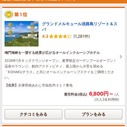
グランドメルキュール淡路島リゾート＆ス
パ
4.3
(1,281件)
鳴門海峡を一望する絶景が広がるオールインクルーシブホテル
2026年1月キッズラウンジオープン、夏季限定ガーデンプールオープン！
温泉やラウンジ、館内アクティビティ、最上階から夕景を望める
「KOHAKUテラス」と共にオールインクルーシブステイをご満喫くださ
い。
【住所】
兵庫県南あわじ市福良丙３１７番地
6,800円～
最安料金(税込)
/人
(大人2名利用時)
クチコミをみる
プランをみる