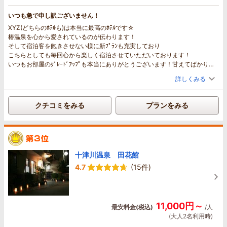
いつも急で申し訳ございません！
XYZ(どちらのﾎﾃﾙも)は本当に最高のﾎﾃﾙです☆
椿温泉を心から愛されているのが伝わります！
そして宿泊客を飽きさせない様に新ﾌﾟﾗﾝも充実しており
こちらとしても毎回心から楽しく宿泊させていただいております！
いつもお部屋のｸﾞﾚｰﾄﾞｱｯﾌﾟも本当にありがとうございます！甘えてばかりで
すみません。。。
詳しくみる
ﾌﾟﾛｼﾞｪｸﾀｰ導入されたんですね☆
楽しみましたよ～笑
個人的にﾜｶﾞﾏﾏ言わせていただくならばせっかくならBluetooth接続出来るｻｳﾝ
クチコミをみる
プランをみる
ﾄﾞﾊﾞｰでDolby Atmos機能で観たいですね笑
また息抜きしに行きます！
いつもありがとうございます☆
十津川温泉 田花館
4.7
(15件)
11,000円～
最安料金(税込)
/人
(大人2名利用時)