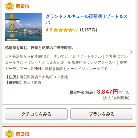
グランドメルキュール琵琶湖リゾート＆ス
パ
4.2
(1,157件)
琵琶湖を望む、静寂と絶景のご褒美時間。
ＪＲ長浜駅から徒歩約10分 歩いていけるリゾートホテル｜全客室にアル
コール含むドリンクとおつまみが楽しめる無料ラウンジアクセス付｜夏季
ガーデンプールOPEN｜謎解き体験もオールインクルーシブで
【住所】
滋賀県長浜市大島町３８番地
【最寄駅】
長浜 / 米原
3,847円～
最安料金(税込)
/人
(大人2名利用時)
クチコミをみる
プランをみる