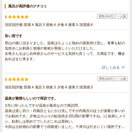
風呂が高評価のクチコミ
男性/60代
一人旅
5
項目別評価:
部屋
4
風呂
5
朝食
4
夕食
4
接客
5
清潔感
4
良い宿です
登山の後に泊まりました。温泉はちょっと熱めの源泉掛け流し。食事も鮎の
塩焼きにお刺身と地場の食材が美味しくいただけました。
女将さんをはじめ仲居さんのサービスも気持ち良くって、大満足です。機会
あればまた来ます。
詳しくみる
男性/50代
一人旅
5
項目別評価:
部屋
4
風呂
5
朝食
3
夕食
4
接客
5
清潔感
3
温泉が素晴らしいので再訪です。
3月に伺ったんですが温泉が最高なので再訪問。
温泉は貸し切り・内風呂ともにかけ流しですが内風呂のほうが湯量が多いの
でお勧めです。夕食は小ぶりの鮎塩焼き2匹(雨の影響ですね。)と鮎刺しメイ
ン。鮎刺しは初めてでしたがこれは美味い。
今回は土砂崩れの影響でう回路使いました。十津川は行きにくい場所ですが
温泉が素晴らしいので行く価値ありですよ。