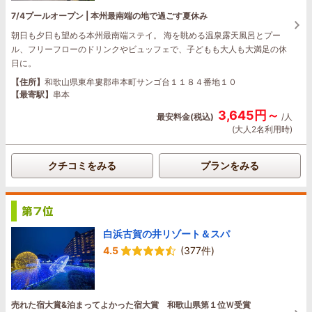
7/4プールオープン | 本州最南端の地で過ごす夏休み
朝日も夕日も望める本州最南端ステイ。 海を眺める温泉露天風呂とプー
ル、フリーフローのドリンクやビュッフェで、子どもも大人も大満足の休
日に。
【住所】
和歌山県東牟婁郡串本町サンゴ台１１８４番地１０
【最寄駅】
串本
3,645円～
最安料金(税込)
/人
(大人2名利用時)
クチコミをみる
プランをみる
白浜古賀の井リゾート＆スパ
4.5
(377件)
売れた宿大賞&泊まってよかった宿大賞 和歌山県第１位Ｗ受賞