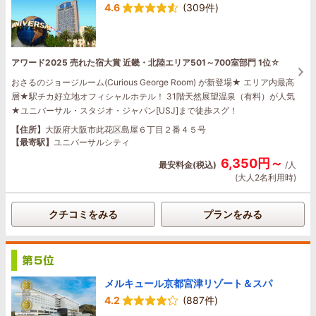
4.6
(309件)
アワード2025 売れた宿大賞 近畿・北陸エリア501～700室部門 1位☆
おさるのジョージルーム(Curious George Room) が新登場★ エリア内最高
層★駅チカ好立地オフィシャルホテル！ 31階天然展望温泉（有料）が人気
★ユニバーサル・スタジオ・ジャパン[USJ]まで徒歩スグ！
【住所】
大阪府大阪市此花区島屋６丁目２番４５号
【最寄駅】
ユニバーサルシティ
6,350円～
最安料金(税込)
/人
(大人2名利用時)
クチコミをみる
プランをみる
メルキュール京都宮津リゾート＆スパ
4.2
(887件)