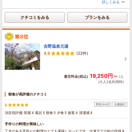
詳しくみる
か、壁紙も経年劣化位で、相変わらず綺麗な建物で清潔感がありました。し
かし所々に本当に少ないですが髪の毛があったりデッキへの出入り口が少し
汚かったり。ヴィラ1棟ずつの掃除なんて毎回大変だと思いますが、他が綺麗
クチコミをみる
プランをみる
なだけに目についてしまいました。
宿泊メインイベントの食事ですが、宿泊客がこんなに少ないとビュッフェの
盛り付けや補充はどうなんだろう？と少し心配。ビュッフェは取りに行くの
が面倒と言うパートナーを説得しての宿泊でしたので、これで貧相だったら
次の旅行まで文句言われそうだなぁ、とドキドキしながら食事会場に入った
吉野温泉元湯
所、全然問題ない素晴らしいビュッフェの盛り付けや種類でした。
普通宿泊客が少ないとビュッフェは少なく見映えがしない盛り付けもあった
4.9
(22件)
りしますが、ブランシェットさんは相変わらずオーベルジュホテルとうたう
だけあってしっかりビュッフェ盛り付けされてましたし、補充もこまめにさ
れていました。料理だけでなく、飲み物もボトルが少なくなると新しい物が
出されたり。食いしん坊パートナーも、ここのビュッフェなら全然問題なく
19,250円～
最安料金(税込)
/人
取りに行くのも楽しみになるからまた来たい。と言うほど気に入ったようで
(大人2名利用時)
す。食事時間は90分だと1人の時短く感じたので120分プランにしましたが大
正解でした。どれを食べようか悩みながらビュッフェ台に行くので、思いの
ほか時間がかかり、食べ物を取る時間が長くなっていたので、次回も120分
朝食が高評価のクチコミ
プランで予約します。
部屋の温泉にも入り放題、美味しい食べ物も飲み物も堪能し放題、サービス
男性/60代
夫婦旅行
5
も気持ち良い、コレがまた次もその次も続いてくれること期待しています。
項目別評価:
部屋
4
風呂
5
朝食
5
夕食
5
接客
4
清潔感
4
また伺った際はよろしくお願いします。
手作りの料理が美味しい
工夫のある手作りの料理がとても美味しかったです。出来立ての鮎の塩焼き