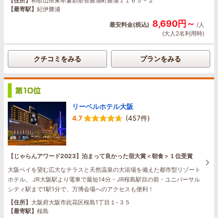
【住所】
和歌山県東牟婁郡那智勝浦町勝浦１１６５－２
【最寄駅】
紀伊勝浦
8,690円～
最安料金(税込)
/人
(大人2名利用時)
クチコミをみる
プランをみる
リーベルホテル大阪
4.7
(457件)
【じゃらんアワード2023】泊まって良かった宿大賞＜朝食＞１位受賞
大阪ベイを望む広大なテラスと天然温泉の大浴場を備えた都市型リゾート
ホテル。 JR大阪駅より電車で最短14分・JR桜島駅目の前・ユニバーサル
シティ駅まで1駅1分で、万博会場へのアクセスも便利！
【住所】
大阪府大阪市此花区桜島1丁目１-３５
【最寄駅】
桜島