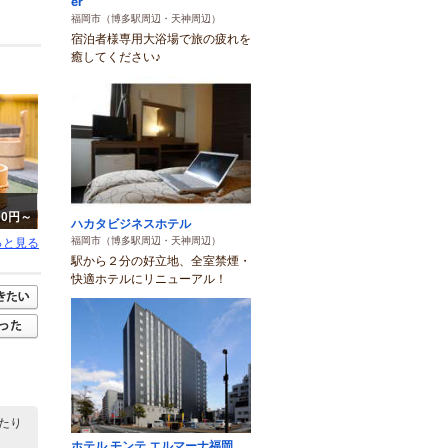
er
福岡市（博多駅周辺・天神周辺）
宿泊者様専用大浴場で旅の疲れを
癒してください♪
00円～
ハカタビジネスホテル
福岡市（博多駅周辺・天神周辺）
っと見る
駅から２分の好立地、全室禁煙・
快適ホテルにリニューアル！
たり
ホテル モンテ エルマーナ福岡