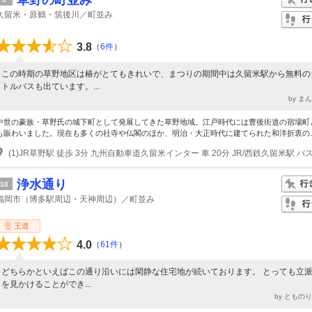
草野の町並み
久留米・原鶴・筑後川／町並み
3.8
（
6件
）
この時期の草野地区は椿がとてもきれいで、まつりの期間中は久留米駅から無料の
トルバスも出ています。...
by ま
中世の豪族・草野氏の城下町として発展してきた草野地域。江戸時代には豊後街道の宿場町
も賑わいました。現在も多くの社寺や仏閣のほか、明治・大正時代に建てられた和洋折衷の..
浄水通り
10
福岡市（博多駅周辺・天神周辺）／町並み
王道
4.0
（
61件
）
どちらかといえばこの通り沿いには閑静な住宅地が続いております。 とっても立
を見かけることができ...
by ともの