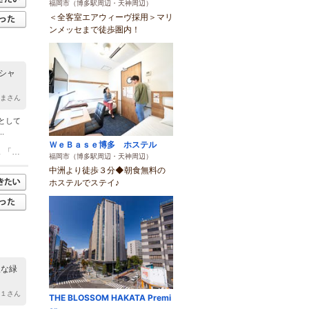
福岡市（博多駅周辺・天神周辺）
＜全客室エアウィーヴ採用＞マリ
ンメッセまで徒歩圏内！
シャ
んまさん
として
.
ＷｅＢａｓｅ博多 ホステル
(1)JR草野駅 徒歩 3分 九州自動車道久留米インター 車 20分 JR/西鉄久留米駅 バス 「吉木西」?「草野駅前」下車
福岡市（博多駅周辺・天神周辺）
中洲より徒歩３分◆朝食無料の
ホステルでステイ♪
派な緑
り１さん
THE BLOSSOM HAKATA Premi