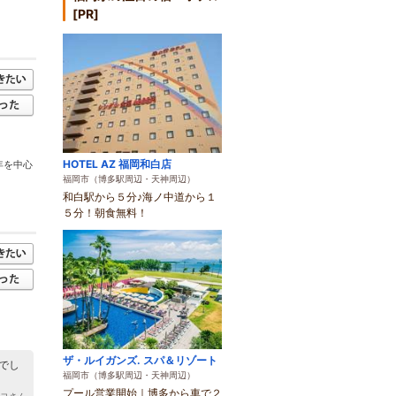
[PR]
HOTEL AZ 福岡和白店
年を中心
福岡市（博多駅周辺・天神周辺）
和白駅から５分♪海ノ中道から１
５分！朝食無料！
ザ・ルイガンズ. スパ＆リゾート
でし
福岡市（博多駅周辺・天神周辺）
プール営業開始｜博多から車で２