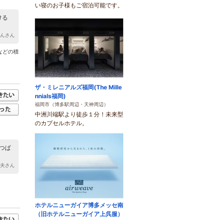
い寝のお子様もご宿泊可能です。
ける
ゃんさん
などの積
ザ・ミレニアルズ福岡(The Mille
nnials福岡)
福岡市（博多駅周辺・天神周辺）
中洲川端駅より徒歩１分！未来型
のカプセルホテル。
つば
ヌ夫さん
ホテルニューガイア博多メッセ南
（旧ホテルニューガイア上呉服）