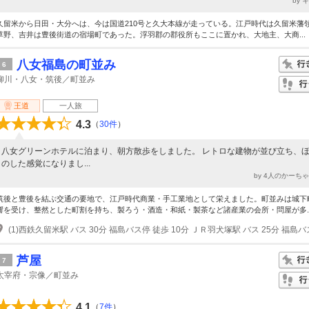
by 
久留米から日田・大分へは、今は国道210号と久大本線が走っている。江戸時代は久留米藩
草野、吉井は豊後街道の宿場町であった。浮羽郡の郡役所もここに置かれ、大地主、大商...
八女福島の町並み
6
柳川・八女・筑後／町並み
王道
一人旅
4.3
（
30件
）
八女グリーンホテルに泊まり、朝方散歩をしました。 レトロな建物が並び立ち、
のした感覚になりまし...
by 4人のかーち
筑後と豊後を結ぶ交通の要地で、江戸時代商業・手工業地として栄えました。町並みは城下
響を受け、整然とした町割を持ち、製ろう・酒造・和紙・製茶など諸産業の会所・問屋が多..
芦屋
7
太宰府・宗像／町並み
4.1
（
7件
）