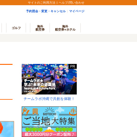
サイトのご利用方法
ヘルプ/問い合わせ
予約照会・変更・キャンセル
マイページ
海外
海外
ゴルフ
航空券
航空券+ホテル
チームラボ沖縄で共創を体験！