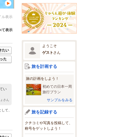
イル表示
べて表示
ようこそ
ゲスト
さん
旅を計画する
旅の計画をしよう！
初めての日本一周
てい
旅行プラン
サンプルをみる
にょさん
として、
旅を記録する
クチコミや写真を投稿して、
称号をゲットしよう！