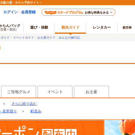
最大級の宿・ホテル予約サイト～
ログイン
会員登録
お得な特典をみる
ゃらんパック
遊び・体験
観光ガイド
レンタカー
航空券
（交通＋宿泊）
メガイド
イベントガイド
お土産ガイド
みんなの旅行記
ご当地グルメ
イベント
お土産
＞
さらに絞り込む
・名所巡り
＞
町並み