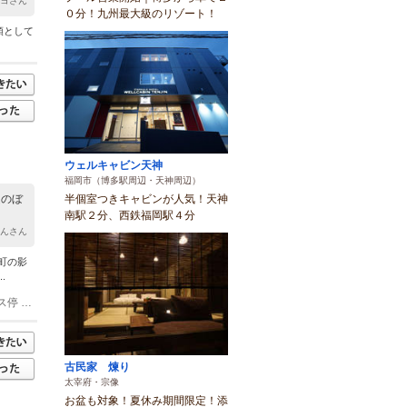
キヨさん
０分！九州最大級のリゾート！
領として
ウェルキャビン天神
福岡市（博多駅周辺・天神周辺）
半個室つきキャビンが人気！天神
ほのぼ
南駅２分、西鉄福岡駅４分
ゃんさん
町の影
.
(1)西鉄久留米駅 バス 30分 福島バス停 徒歩 10分 ＪＲ羽犬塚駅 バス 25分 福島バス停 徒歩 10分 八女ＩＣ 車 10分
古民家 煉り
太宰府・宗像
お盆も対象！夏休み期間限定！添