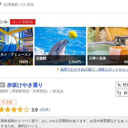
(1)博多駅 バス 20分
ンル
ネット予約OK
ンタメ・アミューズメ
水族館
日帰り温泉
700円～
2,500円～
6
福岡でおすすめの遊び・体験スポットをも
赤坂けやき通り
11
福岡市（博多駅周辺・天神周辺）／町並み
王道
3.9
（
61件
）
国体道路からつづく道で、おしゃれな雰囲気があります。お店や保育園などもあっ
するため、便利がいいと...