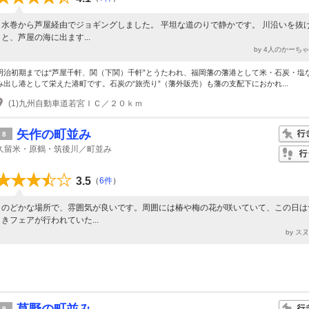
水巻から芦屋経由でジョギングしました。 平坦な道のりで静かです。 川沿いを抜
と、芦屋の海に出ます...
by 4人のかーち
明治初期までは“芦屋千軒、関（下関）千軒”とうたわれ、福岡藩の藩港として米・石炭・塩
み出し港として栄えた港町です。石炭の“旅売り”（藩外販売）も藩の支配下におかれ...
(1)九州自動車道若宮ＩＣ／２０ｋｍ
矢作の町並み
8
久留米・原鶴・筑後川／町並み
3.5
（
6件
）
のどかな場所で、雰囲気が良いです。周囲には椿や梅の花が咲いていて、この日は
きフェアが行われていた...
by ス
9