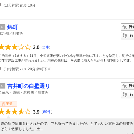
(1)天神駅 徒歩 10分
錦町
4
北九州／町並み
3.0
（
2件
）
明治元年（1８６８）11月、小笠原藩が藩の中心地を豊津台地に移すことを決定し、明治２
に藩庁建設工事が行われました。現在の錦町は、その際に商人たちが住む城下町として建...
(1)行橋駅 バス 20分 錦町下車
吉井町の白壁通り
5
久留米・原鶴・筑後川／町並み
王道
3.9
（
89件
）
道の駅で情報を仕入れたので、立ち寄ってみましたが、とてもいい雰囲気の町並み
ばらく散策しました。土...