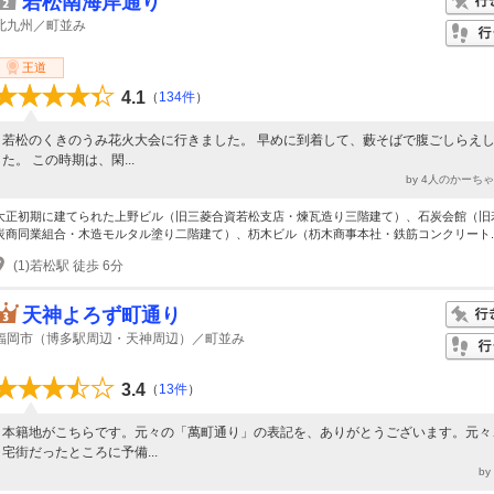
若松南海岸通り
北九州／町並み
王道
4.1
（
134件
）
若松のくきのうみ花火大会に行きました。 早めに到着して、藪そばで腹ごしらえ
た。 この時期は、閑...
by 4人のかーち
大正初期に建てられた上野ビル（旧三菱合資若松支店・煉瓦造り三階建て）、石炭会館（旧
炭商同業組合・木造モルタル塗り二階建て）、杤木ビル（杤木商事本社・鉄筋コンクリート..
(1)若松駅 徒歩 6分
天神よろず町通り
福岡市（博多駅周辺・天神周辺）／町並み
3.4
（
13件
）
本籍地がこちらです。元々の「萬町通り」の表記を、ありがとうございます。元々
宅街だったところに予備...
b