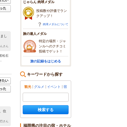
じゃらん 肉球メダル
投稿数や評価でラン
クアップ！
肉球メダルについて
旅の達人メダル
しまし
特定の場所・ジャ
ンルへのクチコミ
ゃんさん
投稿でゲット！
若松石
.
旅の記録をはじめる
キーワードから探す
観光
グルメ
イベント
宿
検索する
、住
y 巴さん
福岡県の注目の宿・ホテル