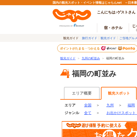
国内の観光スポット・イベント情報はじゃらんnet ～日本
こんにちは♪ゲストさん
じ
宿・ホテル
観光ガイド
旅行ガイド
観光ガイド
ご当地グル
ポイントがたまる・つかえる
観光ガイド
＞
九州の町並み
＞
福岡の町並み
福岡の町並み
エリア概要
観光スポット
エリア
全国
＞
九州
＞
福岡
ジャンル
全て
＞
お出かけスポット