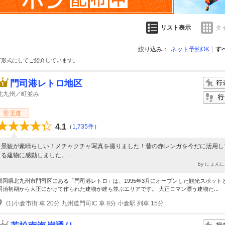
リスト表示
タ
絞り込み：
ネット予約OK
す
グ形式にしてご紹介しています。
門司港レトロ地区
北九州／町並み
王道
4.1
（
1,735件
）
景観が素晴らしい！メチャクチャ写真を撮りました！昔の赤レンガを今だに活用し
る建物に感動しました。...
by にょん
福岡県北九州市門司区にある「門司港レトロ」は、1995年3月にオープンした観光スポット
明治初期から大正にかけて作られた建物が建ち並ぶエリアです。 大正ロマン漂う建物た...
(1)小倉市街 車 20分 九州道門司IC 車 8分 小倉駅 列車 15分