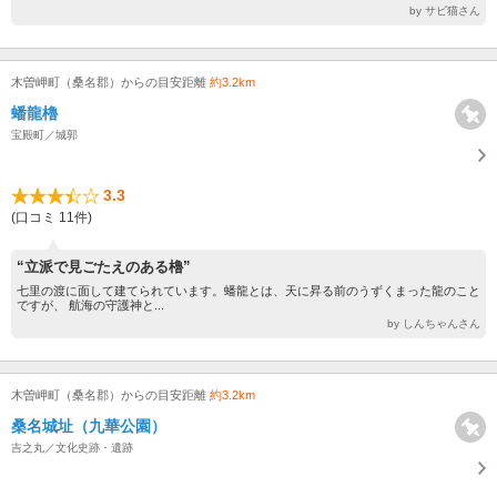
by サビ猫さん
木曽岬町（桑名郡）からの目安距離
約3.2km
蟠龍櫓
宝殿町／城郭
3.3
(口コミ 11件)
“立派で見ごたえのある櫓”
七里の渡に面して建てられています。蟠龍とは、天に昇る前のうずくまった龍のこと
ですが、 航海の守護神と...
by しんちゃんさん
木曽岬町（桑名郡）からの目安距離
約3.2km
桑名城址（九華公園）
吉之丸／文化史跡・遺跡