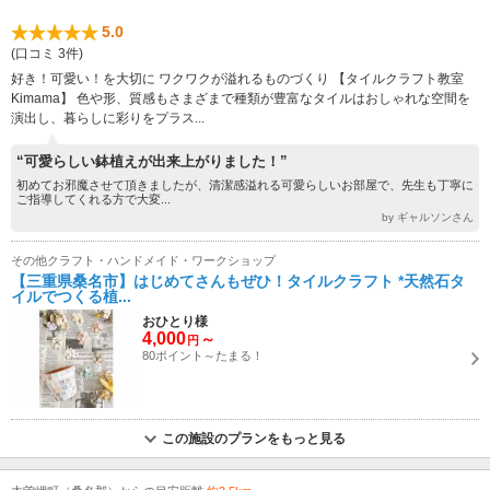
5.0
(口コミ 3件)
好き！可愛い！を大切に ワクワクが溢れるものづくり 【タイルクラフト教室
Kimama】 色や形、質感もさまざまで種類が豊富なタイルはおしゃれな空間を
演出し、暮らしに彩りをプラス...
“可愛らしい鉢植えが出来上がりました！”
初めてお邪魔させて頂きましたが、清潔感溢れる可愛らしいお部屋で、先生も丁寧に
ご指導してくれる方で大変...
by ギャルソンさん
その他クラフト・ハンドメイド・ワークショップ
【三重県桑名市】はじめてさんもぜひ！タイルクラフト *天然石タ
イルでつくる植...
おひとり様
4,000
～
円
80ポイント～たまる！
この施設のプランをもっと見る