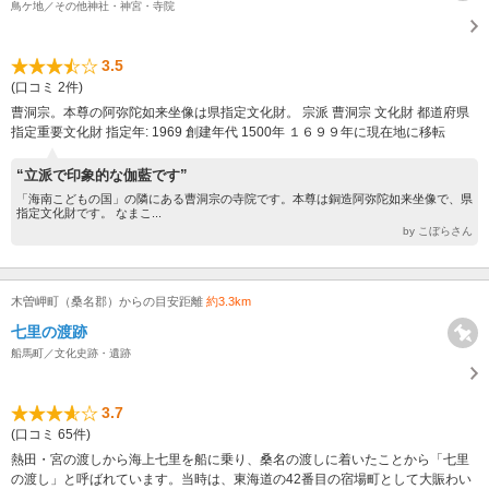
鳥ケ地／その他神社・神宮・寺院
3.5
(口コミ 2件)
曹洞宗。本尊の阿弥陀如来坐像は県指定文化財。 宗派 曹洞宗 文化財 都道府県
指定重要文化財 指定年: 1969 創建年代 1500年 １６９９年に現在地に移転
“立派で印象的な伽藍です”
「海南こどもの国」の隣にある曹洞宗の寺院です。本尊は銅造阿弥陀如来坐像で、県
指定文化財です。 なまこ...
by こぼらさん
木曽岬町（桑名郡）からの目安距離
約3.3km
七里の渡跡
船馬町／文化史跡・遺跡
3.7
(口コミ 65件)
熱田・宮の渡しから海上七里を船に乗り、桑名の渡しに着いたことから「七里
の渡し」と呼ばれています。当時は、東海道の42番目の宿場町として大賑わい