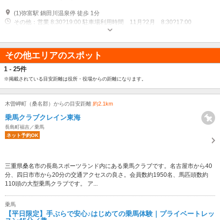
(1)弥富駅 鍋田川温泉停 徒歩 1分
その他：営業 8:30?19:00 駐車場利用時間 11月?2月 8:30?17:00
その他エリアのスポット
1 - 25件
※掲載されている目安距離は役所・役場からの距離になります。
木曽岬町（桑名郡）からの目安距離
約2.1km
乗馬クラブクレイン東海
長島町福吉／乗馬
ネット予約OK
三重県桑名市の長島スポーツランド内にある乗馬クラブです。名古屋市から40
分、四日市市から20分の交通アクセスの良さ。会員数約1950名、馬匹頭数約
110頭の大型乗馬クラブです。 ア...
乗馬
【平日限定】手ぶらで安心♪はじめての乗馬体験｜プライベートレッ