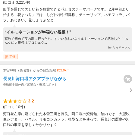
(口コミ 3,225件)
四季を通じて美しい花を観賞できる花と食のテーマパークです。 2月中旬より
始まる「花まつり」では、しだれ梅や河津桜、チューリップ、ネモフィラ、バ
ラ、あじさい、花しょうぶなど...
“イルミネーションが半端ない規模！”
家族で初めて夜の部に行ったら、すごいきれいなイルミネーションで感激した！ あ
んなに大規模はプロジェク...
by ちっきーさん
王道
木曽岬町（桑名郡）からの目安距離
約2.9km
長良川河口堰アクアプラザながら
長島町十日外面／展望台・夜景スポット
3.2
(口コミ 10件)
河口堰左岸に建てられた木曽三川と長良川河口堰の資料館。館内では、大型映
像シアター、パネル、リモコンカメラ、模型などを使って、長良川の歴史や河
口堰の事業を楽しく分かりやすく...