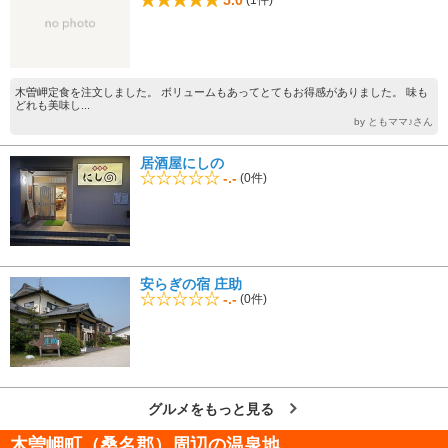
木曽岬定食を注文しました。 ボリュームもあってとてもお得感がありました。 味も
どれも美味し...
by ともママ♪さん
居酒屋にしの
-.-
(0件)
安らぎの宿 庄助
-.-
(0件)
グルメをもっと見る
木曽岬町（桑名郡）周辺の温泉地