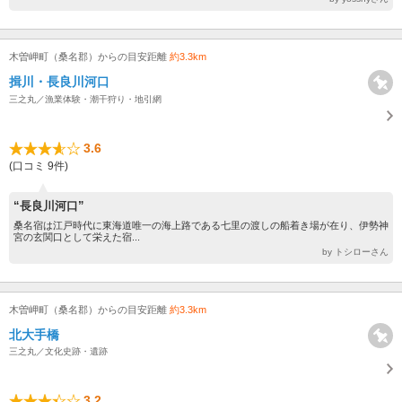
木曽岬町（桑名郡）からの目安距離
約3.3km
揖川・長良川河口
三之丸／漁業体験・潮干狩り・地引網
3.6
(口コミ 9件)
“長良川河口”
桑名宿は江戸時代に東海道唯一の海上路である七里の渡しの船着き場が在り、伊勢神
宮の玄関口として栄えた宿...
by トシローさん
木曽岬町（桑名郡）からの目安距離
約3.3km
北大手橋
三之丸／文化史跡・遺跡
3.2