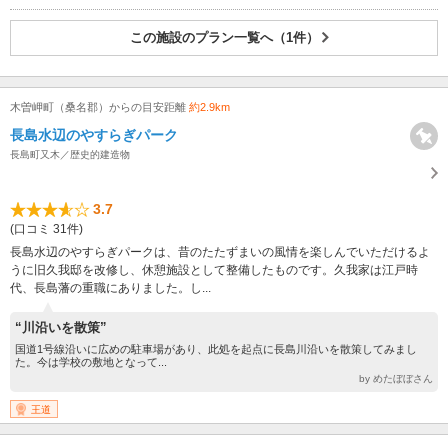
この施設のプラン一覧へ（1件）
木曽岬町（桑名郡）からの目安距離
約2.9km
長島水辺のやすらぎパーク
長島町又木／歴史的建造物
3.7
(口コミ 31件)
長島水辺のやすらぎパークは、昔のたたずまいの風情を楽しんでいただけるよ
うに旧久我邸を改修し、休憩施設として整備したものです。久我家は江戸時
代、長島藩の重職にありました。し...
“川沿いを散策”
国道1号線沿いに広めの駐車場があり、此処を起点に長島川沿いを散策してみまし
た。今は学校の敷地となって...
by めたぼぼさん
王道