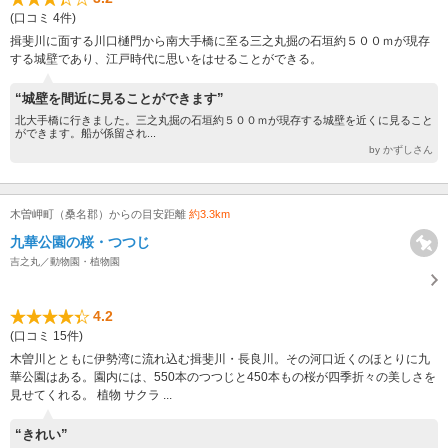
(口コミ 4件)
揖斐川に面する川口樋門から南大手橋に至る三之丸掘の石垣約５００ｍが現存
する城壁であり、江戸時代に思いをはせることができる。
“城壁を間近に見ることができます”
北大手橋に行きました。三之丸掘の石垣約５００ｍが現存する城壁を近くに見ること
ができます。船が係留され...
by かずしさん
木曽岬町（桑名郡）からの目安距離
約3.3km
九華公園の桜・つつじ
吉之丸／動物園・植物園
4.2
(口コミ 15件)
木曽川とともに伊勢湾に流れ込む揖斐川・長良川。その河口近くのほとりに九
華公園はある。園内には、550本のつつじと450本もの桜が四季折々の美しさを
見せてくれる。 植物 サクラ ...
“きれい”