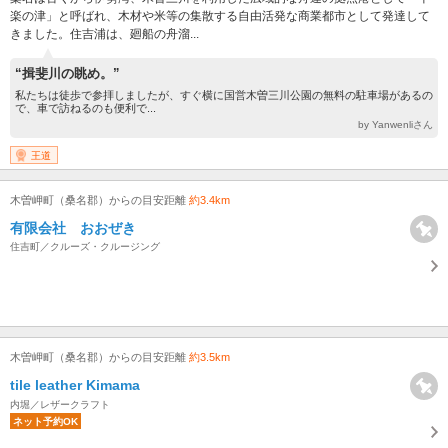
楽の津」と呼ばれ、木材や米等の集散する自由活発な商業都市として発達して
きました。住吉浦は、廻船の舟溜...
“揖斐川の眺め。”
私たちは徒歩で参拝しましたが、すぐ横に国営木曽三川公園の無料の駐車場があるの
で、車で訪ねるのも便利で...
by Yanwenliさん
王道
木曽岬町（桑名郡）からの目安距離
約3.4km
有限会社 おおぜき
住吉町／クルーズ・クルージング
木曽岬町（桑名郡）からの目安距離
約3.5km
tile leather Kimama
内堀／レザークラフト
ネット予約OK