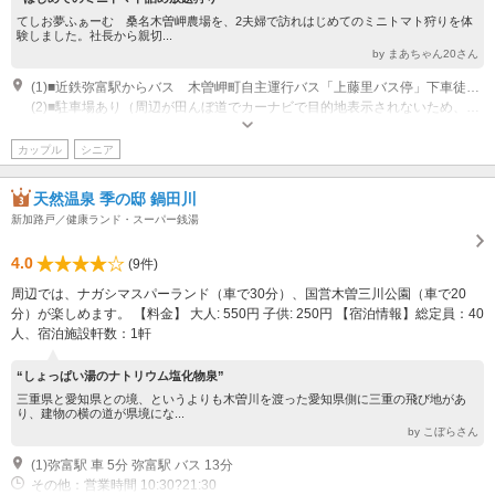
てしお夢ふぁーむ 桑名木曽岬農場を、2夫婦で訪れはじめてのミニトマト狩りを体
験しました。社長から親切...
by まあちゃん20さん
(1)■近鉄弥富駅からバス 木曽岬町自主運行バス「上藤里バス停」下車徒歩5分
(2)■駐車場あり（周辺が田んぼ道でカーナビで目的地表示されないため、下記URLより場所をご確認頂ければ幸いです。） http://www.teshionoyume.com/company.html
営業時間：平日9：00～16：15 （土日の体験は1週間前迄に電話またたはメ
ールにて応相談）
カップル
シニア
専用駐車場あり（無料）5台
天然温泉 季の邸 鍋田川
新加路戸／健康ランド・スーパー銭湯
4.0
(9件)
周辺では、ナガシマスパーランド（車で30分）、国営木曽三川公園（車で20
分）が楽しめます。 【料金】 大人: 550円 子供: 250円 【宿泊情報】総定員：40
人、宿泊施設軒数：1軒
“しょっぱい湯のナトリウム塩化物泉”
三重県と愛知県との境、というよりも木曽川を渡った愛知県側に三重の飛び地があ
り、建物の横の道が県境にな...
by こぼらさん
(1)弥富駅 車 5分 弥富駅 バス 13分
その他：営業時間 10:30?21:30