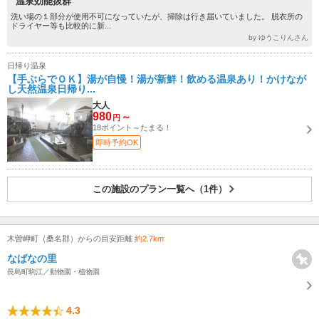
“温泉効能抜群”
洗い場の１部分が使用不可になっていたが、掃除は行き届いていました。 脱衣所の
ドライヤー等も比較的に新...
by ゆうこりんさん
日帰り温泉
【手ぶらでＯＫ】湯が自慢！湯が新鮮！飲める温泉あり！かけなが
し天然温泉日帰り...
大人
980
～
円
18ポイント～たまる！
即時予約OK
この施設のプラン一覧へ（1件）
木曽岬町（桑名郡）からの目安距離
約2.7km
なばなの里
長島町駒江／動物園・植物園
4.3