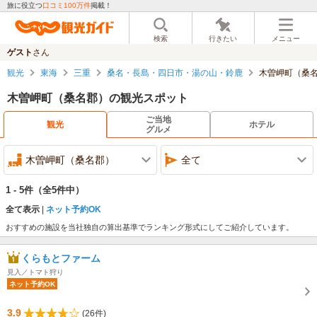
旅に役立つ
口コミ100万件
掲載！
検索
行きたい
メニュー
ゲスト
さん
観光
東海
三重
桑名・長島・四日市・湯の山・鈴鹿
木曽岬町（桑
木曽岬町（桑名郡）の観光スポット
ご当地
観光
ホテル
グルメ
木曽岬町（桑名郡）
全て
1 - 5件
（全5件中）
全て表示
ネット予約OK
おすすめの施設を当社独自の算出基準でランキング形式にしてご紹介しています。
くらもとファーム
見入／トマト狩り
ネット予約OK
3.9
(26件)