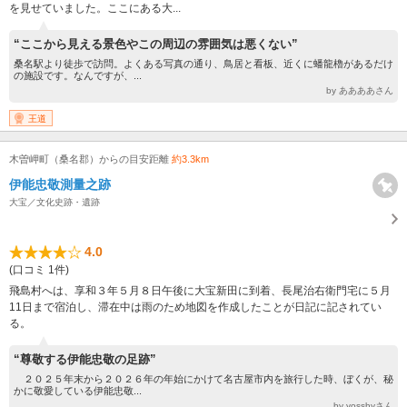
を見せていました。ここにある大...
“ここから見える景色やこの周辺の雰囲気は悪くない”
桑名駅より徒歩で訪問。よくある写真の通り、鳥居と看板、近くに蟠龍櫓があるだけ
の施設です。なんですが、...
by ああああさん
王道
木曽岬町（桑名郡）からの目安距離
約3.3km
伊能忠敬測量之跡
大宝／文化史跡・遺跡
4.0
(口コミ 1件)
飛島村へは、享和３年５月８日午後に大宝新田に到着、長尾治右衛門宅に５月
11日まで宿泊し、滞在中は雨のため地図を作成したことが日記に記されてい
る。
“尊敬する伊能忠敬の足跡”
２０２５年末から２０２６年の年始にかけて名古屋市内を旅行した時、ぼくが、秘
かに敬愛している伊能忠敬...
by yosshyさん