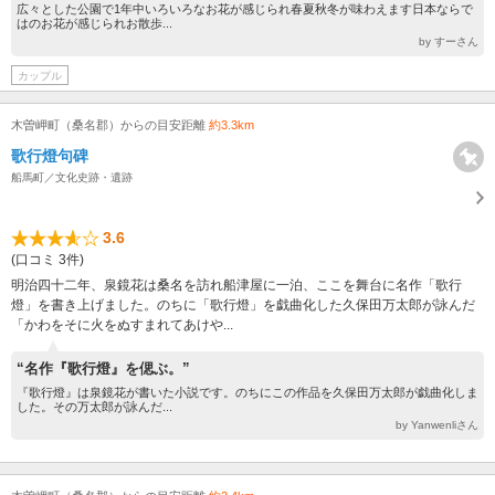
広々とした公園で1年中いろいろなお花が感じられ春夏秋冬が味わえます日本ならで
はのお花が感じられお散歩...
by すーさん
カップル
木曽岬町（桑名郡）からの目安距離
約3.3km
歌行燈句碑
船馬町／文化史跡・遺跡
3.6
(口コミ 3件)
明治四十二年、泉鏡花は桑名を訪れ船津屋に一泊、ここを舞台に名作「歌行
燈」を書き上げました。のちに「歌行燈」を戯曲化した久保田万太郎が詠んだ
「かわをそに火をぬすまれてあけや...
“名作『歌行燈』を偲ぶ。”
『歌行燈』は泉鏡花が書いた小説です。のちにこの作品を久保田万太郎が戯曲化しま
した。その万太郎が詠んだ...
by Yanwenliさん