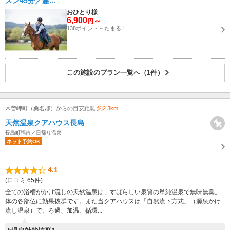
スン45分／趣...
おひとり様
6,900
～
円
138ポイント～たまる！
この施設のプラン一覧へ（1件）
木曽岬町（桑名郡）からの目安距離
約2.3km
天然温泉クアハウス長島
長島町福吉／日帰り温泉
ネット予約OK
4.1
(口コミ 65件)
全ての浴槽がかけ流しの天然温泉は、すばらしい泉質の単純温泉で無味無臭。
体の各部位に効果抜群です。また当クアハウスは「自然流下方式」（源泉かけ
流し温泉）で、ろ過、加温、循環...