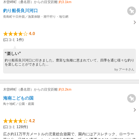
木曽岬町（桑名郡）からの目安距離
約3.1km
釣り船長良川河口
長島町十日外面／漁業体験・潮干狩り・地引網
4.0
(口コミ 1件)
“楽しい”
釣り船長良川河口に行きました。豊富な魚種に恵まれていて、四季を通じ様々な釣り
を楽しむことができました...
by アーキさん
木曽岬町（桑名郡）からの目安距離
約3.2km
海南こどもの国
鳥ケ地町／公園・庭園
4.2
(口コミ 128件)
広さ約11万平方メートルの児童総合遊園で、園内にはアスレチック、ローラー