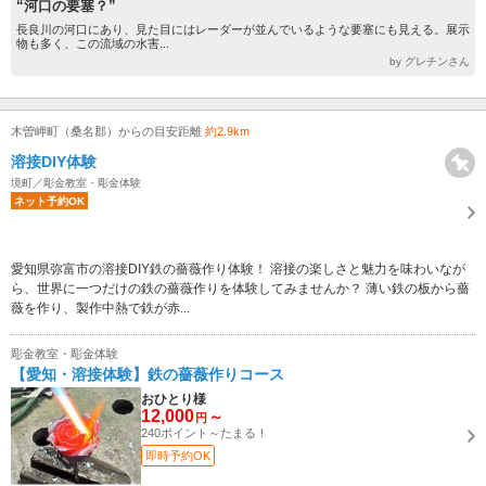
“河口の要塞？”
長良川の河口にあり、見た目にはレーダーが並んでいるような要塞にも見える。展示
物も多く、この流域の水害...
by グレチンさん
木曽岬町（桑名郡）からの目安距離
約2.9km
溶接DIY体験
境町／彫金教室・彫金体験
ネット予約OK
愛知県弥富市の溶接DIY鉄の薔薇作り体験！ 溶接の楽しさと魅力を味わいなが
ら、世界に一つだけの鉄の薔薇作りを体験してみませんか？ 薄い鉄の板から薔
薇を作り、製作中熱で鉄が赤...
彫金教室・彫金体験
【愛知・溶接体験】鉄の薔薇作りコース
おひとり様
12,000
～
円
240ポイント～たまる！
即時予約OK