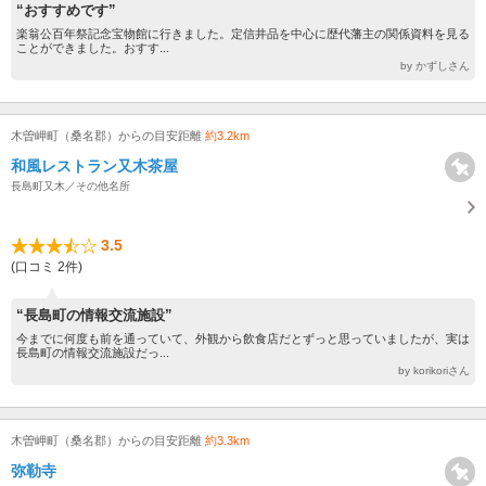
“おすすめです”
楽翁公百年祭記念宝物館に行きました。定信井品を中心に歴代藩主の関係資料を見る
ことができました。おすす...
by かずしさん
木曽岬町（桑名郡）からの目安距離
約3.2km
和風レストラン又木茶屋
長島町又木／その他名所
3.5
(口コミ 2件)
“長島町の情報交流施設”
今までに何度も前を通っていて、外観から飲食店だとずっと思っていましたが、実は
長島町の情報交流施設だっ...
by korikoriさん
木曽岬町（桑名郡）からの目安距離
約3.3km
弥勒寺