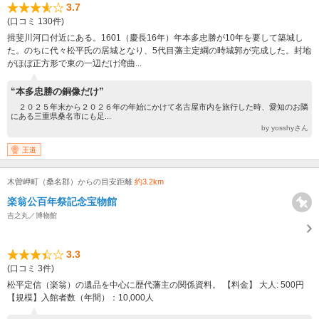
3.7
(口コミ 130件)
揖斐川河口付近にある。1601（慶長16年）年本多忠勝が10年を要して築城し
た。のちに代々松平氏の居城となり、5代目藩主定綱の時城郭が完成した。封地
がほぼ正方形で東の一辺だけ湾曲...
“本多忠勝の銅像だけ”
２０２５年末から２０２６年の年始にかけて名古屋市内を旅行した時、愛知のお隣
にある三重県桑名市にも足...
by yosshyさん
王道
木曽岬町（桑名郡）からの目安距離
約3.2km
楽翁公百年祭記念宝物館
吉之丸／博物館
3.3
(口コミ 3件)
松平定信（楽翁）の遺品を中心に歴代藩主の関係資料。 【料金】 大人: 500円
【規模】入館者数（年間）：10,000人