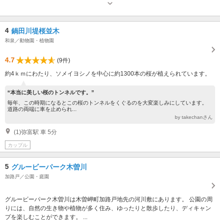
4
鍋田川堤桜並木
和泉／動物園・植物園
4.7
(9件)
約4ｋｍにわたり、ソメイヨシノを中心に約1300本の桜が植えられています。
“本当に美しい桜のトンネルです。”
毎年、この時期になるとこの桜のトンネルをくぐるのを大変楽しみにしています。
道路の両端に車を止められ...
by takechanさん
(1)弥富駅 車 5分
カップル
5
グルービーパーク木曽川
加路戸／公園・庭園
グルービーパーク木曽川は木曽岬町加路戸地先の河川敷にあります。 公園の周
りには、自然の生き物や植物が多く住み、ゆったりと散歩したり、ディキャン
プを楽しむことができます。 ...