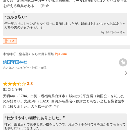
滑り台、足踏み式ゴーカートや水上自動車、プール(夏季のみ)など遊びながら体
を鍛える遊具がある。 【料金...
“カルタ取り”
何十年ぶりにジャンボカルタ取りに参加しましたが、以前はおじいちゃんおばあちゃ
ん枠や男の子女の子という...
by ちいちゃんさん
王道
木曽岬町（桑名郡）からの目安距離
約3.2km
鎮国守国神社
吉之丸／その他神社・神宮・寺院
3.3
(口コミ 9件)
天明4年（1784）白河（現福島県白河市）城内に松平定綱（鎮国公）を祀った
のが始まり。文政6年（1823）白河から桑名へ移封にともない当社も桑名城本
丸に移りました。のち松平定信（守...
“わかりやすい場所にありました。”
柿安（桑名店）で食事と買い物をしたので、お店の了承を得て車を置かせてもらって
お参りに行ってきました。...