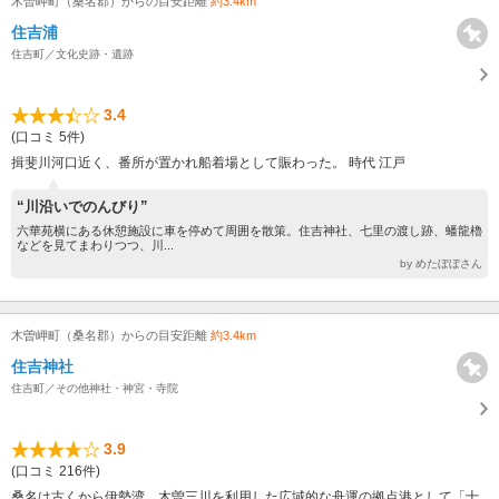
木曽岬町（桑名郡）からの目安距離
約3.4km
住吉浦
住吉町／文化史跡・遺跡
3.4
(口コミ 5件)
揖斐川河口近く、番所が置かれ船着場として賑わった。 時代 江戸
“川沿いでのんびり”
六華苑横にある休憩施設に車を停めて周囲を散策。住吉神社、七里の渡し跡、蟠龍櫓
などを見てまわりつつ、川...
by めたぼぼさん
木曽岬町（桑名郡）からの目安距離
約3.4km
住吉神社
住吉町／その他神社・神宮・寺院
3.9
(口コミ 216件)
桑名は古くから伊勢湾、木曽三川を利用した広域的な舟運の拠点港として「十