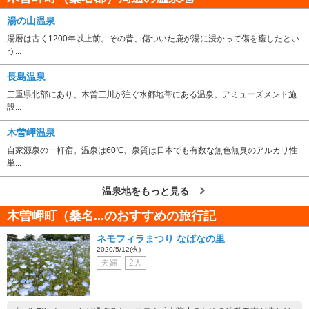
湯の山温泉
湯暦は古く1200年以上前。その昔、傷ついた鹿が湯に浸かって傷を癒したとい
う...
長島温泉
三重県北部にあり、木曽三川が注ぐ水郷地帯にある温泉。アミューズメント施
設...
木曽岬温泉
自家源泉の一軒宿。温泉は60℃、泉質は日本でも有数な無色無臭のアルカリ性
単...
温泉地をもっと見る
木曽岬町（桑名...のおすすめの旅行記
ネモフィラまつり なばなの里
2020/5/12(火)
夫婦
2人