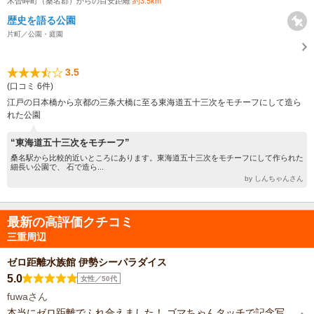
木曽岬町（桑名郡）からの目安距離
約3.5km
歴史を語る公園
片町／公園・庭園
3.5
(口コミ 6件)
江戸の日本橋から京都の三条大橋に至る東海道五十三次をモチーフにして造ら
れた公園
“東海道五十三次をモチーフ”
桑名駅から比較的近いところにあります。東海道五十三次をモチーフにして作られた
細長い公園で、 石で造ら...
by しんちゃんさん
最新の高評価クチコミ
三重周辺
ゼロ距離水族館 伊勢シーパラダイス
5.0
女性／50代
fuwaさん
本当にゼロ距離でふれ合えました！ ゴマちゃんタッチで記念写