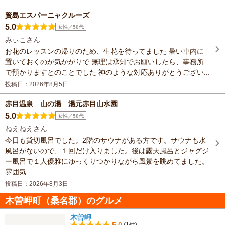
賢島エスパーニャクルーズ
5.0
女性／50代
みぃこさん
お花のレッスンの帰りのため、生花を待ってました 暑い車内に
置いておくのが気かがりで 無理は承知でお願いしたら、事務所
で預かりますとのことでした 神のような対応ありがとうござい...
投稿日：2026年8月5日
赤目温泉 山の湯 湯元赤目山水園
5.0
女性／50代
ねえねえさん
今日も貸切風呂でした。2階のサウナがある方です。サウナも水
風呂がないので、１回だけ入りました。後は露天風呂とジャグジ
ー風呂で１人優雅にゆっくりつかりながら風景を眺めてました。
雰囲気...
投稿日：2026年8月3日
木曽岬町（桑名郡）のグルメ
木曽岬
5.0
(1件)