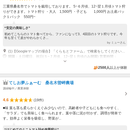
三重県桑名市でトマトを栽培しております。 5~６月頃、12~翌１月頃トマト狩
りができます。トマト狩り ・大人 1,500円 ・子ども 1,000円 お土産パッ
ク１パック 550円~
“安定の美味しさ”
初めてこちらのトマト食べてから、ファンになって3、4回目のトマト狩りです。今
年も甘くて皮がやわらかくさ...
by ミューさん
(1)【Googleマップの場合】「くらもとファーム」で検索をしてください。 【カーナビの場合】見入神社(けんにゅう)をカーナビで設定をしてもらって、神社から南に２筋目を左に入った２軒目のピンク色のハウスです。 「ひめトマ」の旗を目印におこしください。
開園：土日曜日、祝日(５~７月頃、12~翌１月頃のみ開園) 営業時間：
9:00~12:00
専用駐車場あり（無料）4台 ハウスに寄せ、詰めて駐車してください
2500人
以上が体験
てしお夢ふぁーむ 桑名木曽岬農場
源緑輪中／農業体験
4.6
(19件)
■味 葉も茎も柔らかくえぐみ少ないので、高齢者や子どもにも食べやすく、
「サラダ」でも美味しく食べられます。葉や茎に泥が付かず、調理が簡単で
す。効率よく栄養を吸収し、野菜が...
“はじめてのミニトマト詰め放題狩り”