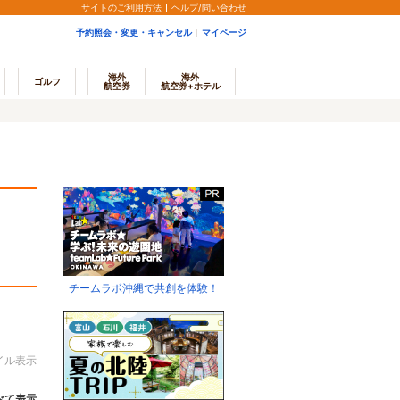
サイトのご利用方法
ヘルプ/問い合わせ
予約照会・変更・キャンセル
マイページ
海外
海外
ゴルフ
航空券
航空券+ホテル
チームラボ沖縄で共創を体験！
イル表示
べて表示