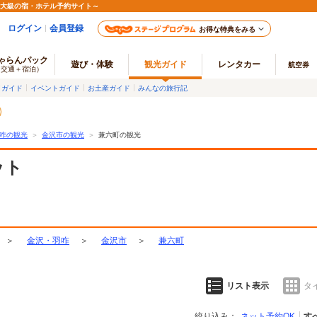
最大級の宿・ホテル予約サイト～
ログイン
会員登録
お得な特典をみる
ゃらんパック
遊び・体験
観光ガイド
レンタカー
航空券
（交通＋宿泊）
メガイド
イベントガイド
お土産ガイド
みんなの旅行記
咋の観光
＞
金沢市の観光
＞
兼六町の観光
ット
＞
金沢・羽咋
＞
金沢市
＞
兼六町
リスト表示
タ
絞り込み：
ネット予約OK
す