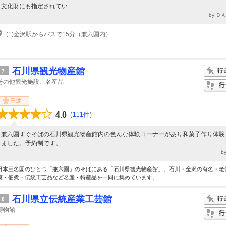
文化財にも指定されてい...
by Ｄ
(1)金沢駅からバスで15分（兼六園内）
石川県観光物産館
7
その他観光施設、名産品
王道
4.0
（
111件
）
兼六園すぐそばの石川県観光物産館内の色んな体験コーナーがあり和菓子作り体験
ました。予約制です。 ...
b
日本三名園のひとつ「兼六園」のそばにある「石川県観光物産館」。石川・金沢の有名・老
菓・佃煮・伝統工芸品など名産・特産品を一同に集めています。
石川県立伝統産業工芸館
8
博物館