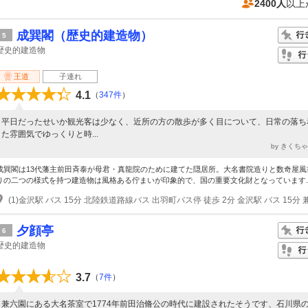
2400人
以上
成巽閣（歴史的建造物）
5
歴史的建造物
王道
子連れ
4.1
（
347件
）
平日だったせいか観光客は少なく、近所の方の散歩が多く目について、日常の落ち
た雰囲気でゆっくりと時...
by きくち
成巽閣は13代藩主前田斉泰が母君・真龍院のために建てた隠居所。大名書院造りと数奇屋風
りの二つの様式を持つ建造物は風格ある佇まいが印象的で、国の重要文化財となっています..
夕顔亭
6
歴史的建造物
3.7
（
7件
）
兼六園にある大名茶室で1774年前田治脩公の時代に建設されたそうです、石川県