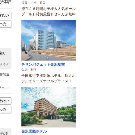
が体験
加賀・小松・辰口
滞在２６時間お子様大人気ボール
プールも貸切風呂もぜ～んぶ無料
着い
チサンバジェット金沢駅前
ゃんさん
金沢・羽咋
書院造
全国旅行支援対象ホテル。駅近ホ
.
テルでリーズナブルプライス！
(1)金沢駅 バス 15分 北陸鉄道路線バス 出羽町バス停 徒歩 2分 金沢駅 バス 15分 兼六園シャトルバス 県立美術館・成巽閣前バス停 徒歩 1分 金沢駅 バス 城下まち金沢周遊バス 広坂（石浦神社前） 徒歩 7分
金沢国際ホテル
の有形