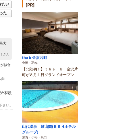
[PR]
果大
？！さん
the b 金沢片町
金沢・羽咋
物が似合
【北陸初！】ｔｈｅ ｂ 金沢片
町が８月１日グランドオープン！
(1)兼六園入口より 徒歩１分。兼六園下・金沢城2・3バス停から兼六園下交差点へ向かい、兼六園方面へ左折します。
が体験
下さい。
山代温泉 雄山閣(ＢＢＨホテル
グループ)
加賀・小松・辰口