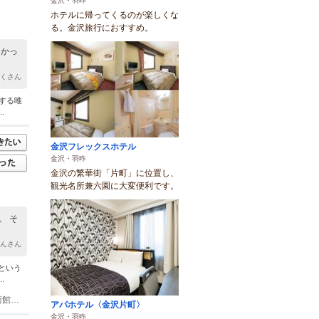
金沢・羽咋
ホテルに帰ってくるのが楽しくな
る。金沢旅行におすすめ。
しかっ
かくさん
する唯
.
金沢フレックスホテル
金沢・羽咋
金沢の繁華街「片町」に位置し、
観光名所兼六園に大変便利です。
。 そ
にんさん
という
.
(1)金沢駅 バス 15分 北陸鉄道路線バス、城下まち金沢周遊バス 広坂・21世紀美術館バス停 徒歩 5分 金沢駅 バス 15分 兼六園シャトル 県立美術館・成巽閣バス停 徒歩 1分 金沢駅 バス 15分 まちバス 金沢21世紀美術館・兼六園バス停 徒歩 5分
アパホテル〈金沢片町〉
金沢・羽咋