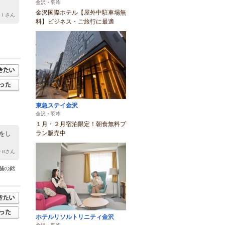
金沢・羽咋
金沢国際ホテル【屋外中駐車場無
ＡＩさん
料】ビジネス・ご旅行に最適
東急ステイ金沢
金沢・羽咋
１月・２月宿泊限定！朝食無料プ
ラン販売中
をし
y ttさん
舗の銘
ホテルリソルトリニティ金沢