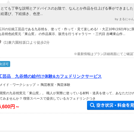
とても丁寧な説明とアドバイスのお陰で、なんとか作品を仕上げる事ができました
絵選び、下絵描き、色塗...
by まるにゃ
石川の伝統工芸品である九谷焼を、使って・作って・見て楽しめる! ・大正10年(1921年)に
九谷焼色絵窯元「東山窯」 の作品展示、販売を行うギャラリー ・三代目 吉﨑東山作...
(1)兼六園桂坂口より徒歩2分
※最新情報はプラン詳細画面にてご確認
決済可
工芸品 九谷焼の絵付け体験&カフェドリンクサービス
メイド・ワークショップ ＞ 陶芸教室・陶芸体験
21年)開窯の九谷焼窯元「東山窯」。 職人が実際に使っている材料・道具を使って、あなただけ
てみませんか？ 喫茶スペースで提供しているカフェドリンクつき
6,600円～