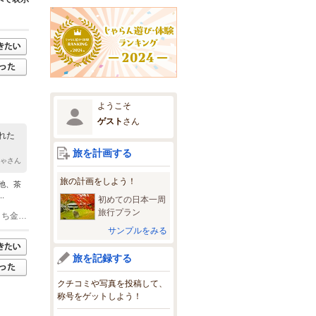
ようこそ
ゲスト
さん
れた
旅を計画する
じゃさん
旅の計画をしよう！
池、茶
.
初めての日本一周
旅行プラン
(1)兼六園下・金沢城バス停 徒歩 3分 金沢駅 バス 15分 北陸鉄道路線バス、城下まち金沢周遊バス、兼六園シャトル 金沢駅 車 10分 武蔵ヶ辻・近江町バス停 バス 20分 金沢ふらっとバス材木ルート 兼六園下バス停 徒歩 3分 金沢東IC 車 20分
サンプルをみる
旅を記録する
クチコミや写真を投稿して、
称号をゲットしよう！