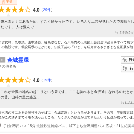
王道
4.0
（
29件
）
兼六園近くにあるため、すごく良かったです。 いろんな工芸が見れたので素晴ら
たです。 人は混んで...
by まさあき
加賀友禅、九谷焼、山中漆器、輪島塗など、石川県内の伝統的工芸品全36品目をすべて展示
一の施設です。常設展示のほかにも、伝統工芸の「いま」を紹介するさまざまな企画展が随..
金城霊澤
9
その他名所
4.0
（
19件
）
これが金沢の地名の起こりという泉です。ここを訪れると金沢通になれるのだとか
の昔、山科の里に籐五...
by にん
兼六園の横にある金澤神社のそばに「金城霊澤」という泉があります。その昔、芋掘藤五郎
男がこの湧き水でイモを洗ったところ、たくさんの砂金が出てきたという伝説が残っていま..