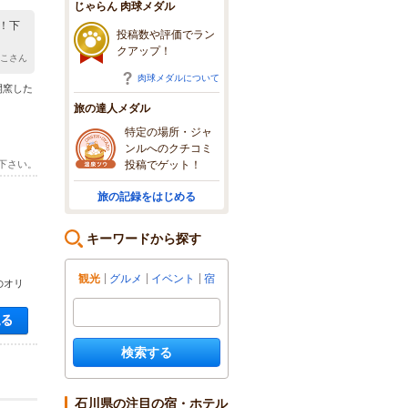
じゃらん 肉球メダル
！下
投稿数や評価でラン
クアップ！
んこさん
肉球メダルについて
開窯した
旅の達人メダル
特定の場所・ジャ
ンルへのクチコミ
投稿でゲット！
下さい。
旅の記録をはじめる
キーワードから探す
観光
グルメ
イベント
宿
のオリ
空き状況・料金を見る
検索する
石川県の注目の宿・ホテル