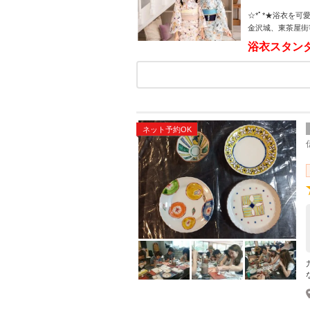
☆*ﾟ*★浴衣を
金沢城、東茶屋街
浴衣スタンダー
ネット予約OK