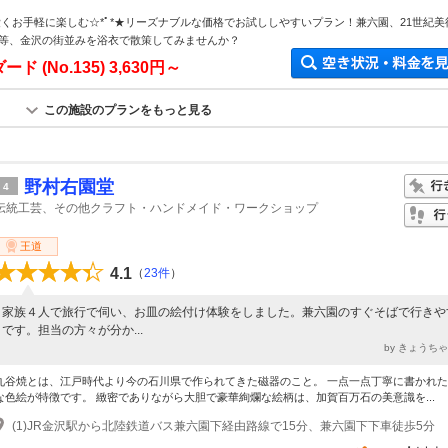
可愛くお手軽に楽しむ☆*ﾟ*★リーズナブルな価格でお試ししやすいプラン！兼六園、21世紀美
等、金沢の街並みを浴衣で散策してみませんか？
ド (No.135)
3,630円～
この施設のプランをもっと見る
野村右園堂
4
伝統工芸、その他クラフト・ハンドメイド・ワークショップ
王道
4.1
（
23件
）
家族４人で旅行で伺い、お皿の絵付け体験をしました。兼六園のすぐそばで行きや
です。担当の方々が分か...
by きょうち
九谷焼とは、江戸時代より今の石川県で作られてきた磁器のこと。 一点一点丁寧に書かれ
な色絵が特徴です。 緻密でありながら大胆で豪華絢爛な絵柄は、加賀百万石の美意識を...
(1)JR金沢駅から北陸鉄道バス兼六園下経由路線で15分、兼六園下下車徒歩5分