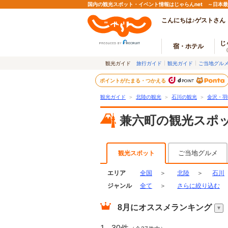
国内の観光スポット・イベント情報はじゃらんnet ～日本
こんにちは♪ゲストさん
じ
宿・ホテル
観光ガイド
旅行ガイド
観光ガイド
ご当地グル
ポイントがたまる・つかえる
観光ガイド
＞
北陸の観光
＞
石川の観光
＞
金沢・羽
兼六町の観光スポ
ご当地グルメ
観光スポット
エリア
全国
＞
北陸
＞
石川
ジャンル
全て
＞
さらに絞り込む
8月
にオススメランキング