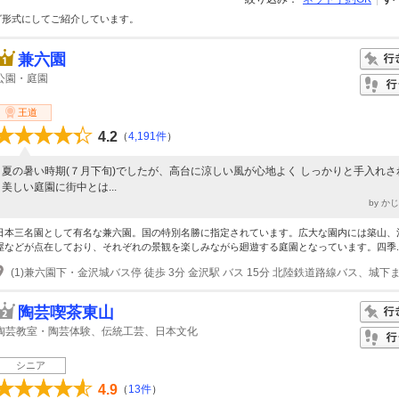
グ形式にしてご紹介しています。
兼六園
公園・庭園
王道
4.2
（
4,191件
）
夏の暑い時期(７月下旬)でしたが、高台に涼しい風が心地よく しっかりと手入れさ
美しい庭園に街中とは...
by か
日本三名園として有名な兼六園。国の特別名勝に指定されています。広大な園内には築山、
屋などが点在しており、それぞれの景観を楽しみながら廻遊する庭園となっています。四季..
陶芸喫茶東山
陶芸教室・陶芸体験、伝統工芸、日本文化
シニア
4.9
（
13件
）