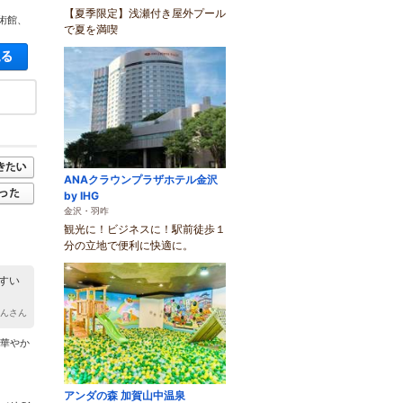
【夏季限定】浅瀬付き屋外プール
術館、
で夏を満喫
空き状況・料金を見る
ANAクラウンプラザホテル金沢
by IHG
金沢・羽咋
観光に！ビジネスに！駅前徒歩１
分の立地で便利に快適に。
すい
ゃんさん
た華やか
アンダの森 加賀山中温泉