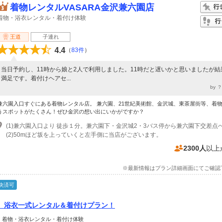
着物レンタルVASARA金沢兼六園店
着物・浴衣レンタル・着付け体験
王道
子連れ
4.4
（
83件
）
当日予約し、11時から娘と2人で利用しました。11時だと遅いかと思いましたが結
満足です。着付けヘアセ...
by 
兼六園入口すぐにある着物レンタル店。 兼六園、21世紀美術館、金沢城、東茶屋街等、着
うスポットがたくさん！ぜひ金沢の想い出にいかがですか？
(2)50mほど坂を上っていくと左手側に当店がございます。
2300人
以上
※最新情報はプラン詳細画面にてご確認
決済可
】浴衣一式レンタル＆着付けプラン！
＞ 着物・浴衣レンタル・着付け体験