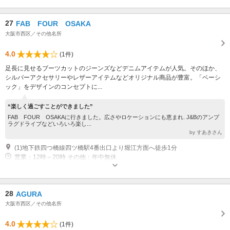
27
FAB FOUR OSAKA
大阪市西区／その他名所
4.0
(1件)
足長に見せるブーツカットのジーンズなどデニムアイテムが人気。そのほか、
シルバーアクセサリーやレザーアイテムなどオリジナル商品が豊富。「ベーシ
ック」をデザインのコンセプトに...
“楽しく過ごすことができました”
FAB FOUR OSAKAに行きました。広さやロケーションにも恵まれ. J&Bのアンプ
ラグドライブなどいろいろ楽し...
by すあきさん
(1)地下鉄四つ橋線四ツ橋駅4番出口より堀江方面へ徒歩1分
営業：12時～20時 その他：年中無休
28
AGURA
大阪市西区／その他名所
4.0
(1件)