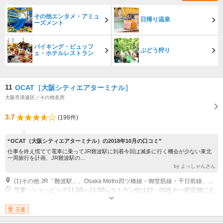
その他エンタメ・アミュ
日帰り温泉
ーズメント
バイキング・ビュッフ
ぶどう狩り
ェ・ホテルレストラン
11
OCAT［大阪シティエアターミナル］
大阪市浪速区／その他名所
3.7
(198件)
“OCAT（大阪シティエアターミナル）の2018年10月の口コミ”
仕事を終え慌てて電車に乗ってJR難波駅に到着今回は滅多に行く機会が少ない東北
一周旅行を計画、JR難波駅の...
by よっしゃんさん
(1)その他 JR「難波駅」、Osaka Metro四ツ橋線・御堂筋線・千日前線、近鉄線、南海線「なんば駅」より徒歩3分
営業：ショッピング11:00～21:00レストラン街は22：00迄※一部店舗によ
り異なる 休業：毎月第3水曜日（但し1月は1日、12月は31日）
王道