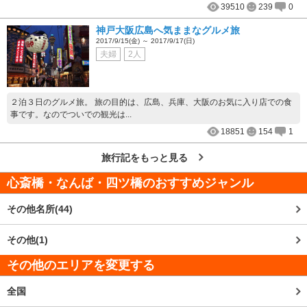
39510
239
0
神戸大阪広島へ気ままなグルメ旅
2017/9/15(金) ～ 2017/9/17(日)
夫婦
2人
２泊３日のグルメ旅。 旅の目的は、広島、兵庫、大阪のお気に入り店での食
事です。なのでついでの観光は...
18851
154
1
旅行記をもっと見る
心斎橋・なんば・四ツ橋
のおすすめジャンル
その他名所(44)
その他(1)
その他のエリアを変更する
全国