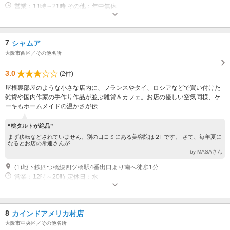
営業：11時～21時 その他：年中無休
7
シャムア
大阪市西区／その他名所
3.0
(2件)
屋根裏部屋のような小さな店内に、フランスやタイ、ロシアなどで買い付けた
雑貨や国内作家の手作り作品が並ぶ雑貨＆カフェ。お店の優しい空気同様、ケ
ーキもホームメイドの温かさが伝...
“桃タルトが絶品”
まず移転などされていません。別の口コミにある美容院は２Fです。 さて、毎年夏に
なるとお店の常連さんが...
by MASAさん
(1)地下鉄四つ橋線四ツ橋駅4番出口より南へ徒歩1分
営業：12時～20時 定休日：水
8
カインドアメリカ村店
大阪市中央区／その他名所