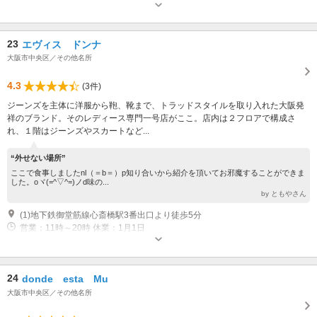
23
エヴィス ドンナ
大阪市中央区／その他名所
4.3
(3件)
ジーンズを主体に洋服から鞄、靴まで、トラッドスタイルを取り入れた大阪発
祥のブランド。そのレディース専門一号店がここ。店内は２フロアで構成さ
れ、１階はジーンズやスカートなど...
“外せない場所”
ここで食事しましたnl（＝b＝）p知り合いから紹介を頂いてお邪魔することができま
した。oヾ(=^▽^=)ノd味の...
by ともやさん
(1)地下鉄御堂筋線心斎橋駅3番出口より徒歩5分
営業：11時～20時 休業：1月1日
24
donde esta Mu
大阪市中央区／その他名所