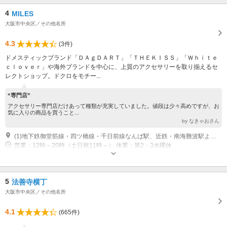
4
MILES
大阪市中央区／その他名所
4.3
(3件)
ドメスティックブランド「ＤＡｇＤＡＲＴ」「ＴＨＥＫＩＳＳ」「Ｗｈｉｔｅ
ｃｌｏｖｅｒ」や海外ブランドを中心に、上質のアクセサリーを取り揃えるセ
レクトショップ。ドクロをモチー...
“専門店”
アクセサリー専門店だけあって種類が充実していました。値段は少々高めですが、お
気に入りの商品を買うこと...
by なきゃおさん
(1)地下鉄御堂筋線・四ツ橋線・千日前線なんば駅、近鉄・南海難波駅より難波方面徒歩10分
営業：12時～20時（土日祝11時～） 休業：第2・3水曜休
5
法善寺横丁
大阪市中央区／その他名所
4.1
(665件)