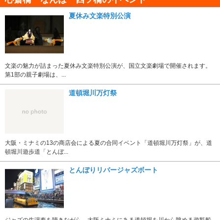
夏休み文楽特別公演
文楽の魅力が詰まった夏休み文楽特別公演が、国立文楽劇場で開催されます。
第1部の親子劇場は、...
道頓堀川万灯祭
大阪・ミナミの13の商店会による夏の合同イベント「道頓堀川万灯祭」が、道
頓堀川遊歩道「とんぼ...
とんぼりリバージャズボート
ジャズの生演奏を聴きながら、大阪ミナミにある道頓堀を川から眺める遊覧船