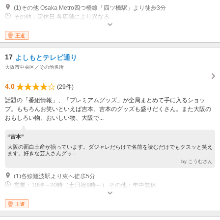
(1)その他 Osaka Metro四つ橋線「四ツ橋駅」より徒歩3分
その他：定休日 各店舗により異なる
王道
17
よしもとテレビ通り
大阪市中央区／その他名所
4.0
(29件)
話題の「番組情報」、「プレミアムグッズ」が全局まとめて手に入るショッ
プ。もちろんお笑いといえば吉本。吉本のグッズも盛りだくさん。また大阪の
おもしろい物、おいしい物、大阪で...
“吉本”
大阪の面白土産が揃っています。ダジャレだらけで名前を読むだけでもクスッと笑え
ます。好きな芸人さんグッ...
by こうむさん
(1)各線難波駅より東へ徒歩5分
営業：10時～20時（土日祝9時～） その他：年中無休
王道