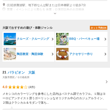
(1)近鉄難波駅、地下鉄なんば駅または日本橋駅より徒歩7分
営業：イベントにより異なる 休業：公演日以外の土日祝休
大阪でおすすめの遊び・体験ジャンル
ネット予約OK
クルーズ・クルージング
BBQ・バーベキュー場
陶芸教室・陶芸体験
アクセサリー作り
21
パラビオン 大阪
大阪市西区／その他名所
4.0
(4件)
メキシコのカラーリングを参考にした店内はパステル調でカラフル。１階はヨ
ーロピアンテイスト漂うガーリッシュなオリジナル中心のカジュアルライン、
２階はクラシカル＆モダンで落ち...