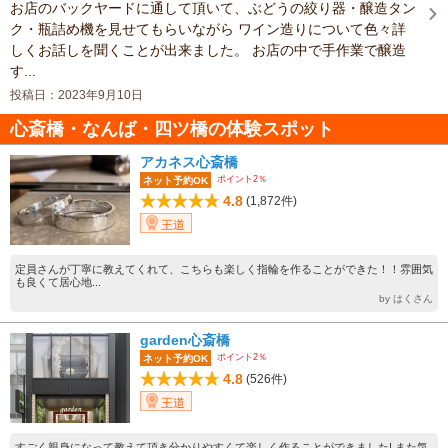
お店のバックヤードに通して頂いて、ぶどうの絞り器・醸造タン
ク・瓶詰め機を見せてもらいながら ワイン造りについて色々詳
しくお話しを聞くことが出来ました。 お店の中で手作業で醸造
す...
投稿日：2023年9月10日
心斎橋・なんば・四ツ橋の体験スポット
アカネス心斎橋
ポイント2％
ネット予約OK
4.8
(1,872件)
王道
定員さんが丁寧に教えてくれて、こちらも楽しく指輪を作ることができた！！雰囲気
も良くて居心地...
by はくさん
garden心斎橋
ポイント2％
ネット予約OK
4.8
(526件)
王道
すごく親身になって教えて頂き分かりやすくて楽しく作ることができました! また気