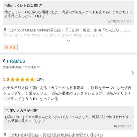
“懐かしくレトロな感じ”
懐かしくレトロな感じな場所でした。商店街の観光スポットも直ぐありますがちょっ
と中路に入るとレトロぽく...
by つばちゃんさん
(1)その他 Osaka Metro御堂筋線・千日前線、近鉄、南海「なんば駅」より徒歩5分
その他：営業 店舗により異なる 定休日 店舗により異なる
王道
6
FRAMES
大阪市中央区／その他名所
5.0
(1件)
ホテル日航大阪の裏にある「カフェのある眼鏡屋」。眼鏡をテーマにした複合
ショップで、１階がカフェ、２階が眼鏡のセレクトショップ、３階がオリジナ
ルブランドとＢＡＲになっている...
“可愛いメガネが一杯”
お店の中にはメガネ屋さんがあったので入ってみました。陳列方法や飾り付けがすご
くお洒落で見入ってしまい...
by yuiyuiさん
(1)地下鉄御堂筋線・長堀鶴見緑地線心斎橋駅より徒歩1分