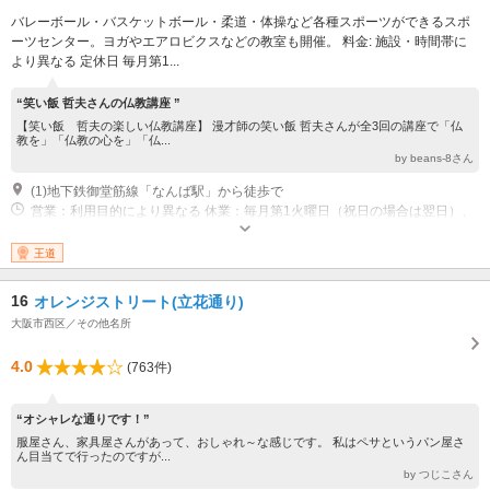
バレーボール・バスケットボール・柔道・体操など各種スポーツができるスポ
ーツセンター。ヨガやエアロビクスなどの教室も開催。 料金: 施設・時間帯に
より異なる 定休日 毎月第1...
“笑い飯 哲夫さんの仏教講座 ”
【笑い飯 哲夫の楽しい仏教講座】 漫才師の笑い飯 哲夫さんが全3回の講座で「仏
教を」「仏教の心を」「仏...
by beans-8さん
(1)地下鉄御堂筋線「なんば駅」から徒歩で
営業：利用目的により異なる 休業：毎月第1火曜日（祝日の場合は翌日）、
年末年始（12/29～1/3）
王道
16
オレンジストリート(立花通り)
大阪市西区／その他名所
4.0
(763件)
“オシャレな通りです！”
服屋さん、家具屋さんがあって、おしゃれ～な感じです。 私はペサというパン屋さ
ん目当てで行ったのですが...
by つじこさん