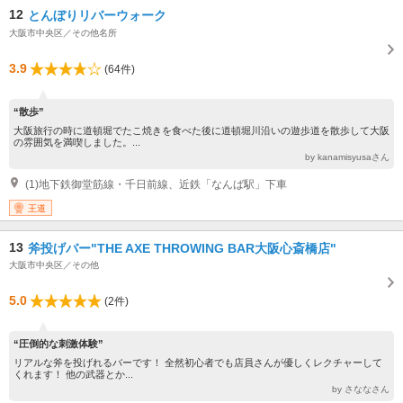
12
とんぼりリバーウォーク
大阪市中央区／その他名所
3.9
(64件)
“散歩”
大阪旅行の時に道頓堀でたこ焼きを食べた後に道頓堀川沿いの遊歩道を散歩して大阪
の雰囲気を満喫しました。...
by kanamisyusaさん
(1)地下鉄御堂筋線・千日前線、近鉄「なんば駅」下車
王道
13
斧投げバー"THE AXE THROWING BAR大阪心斎橋店"
大阪市中央区／その他
5.0
(2件)
“圧倒的な刺激体験”
リアルな斧を投げれるバーです！ 全然初心者でも店員さんが優しくレクチャーして
くれます！ 他の武器とか...
by さななさん