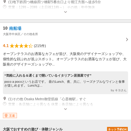
(1)地下鉄四つ橋線四ツ橋駅5番出口より堀江方面へ徒歩5分
営業：12時～20時（土日祝11時～） その他：年中無休
10
南船場
大阪市中央区／その他名所
4.1
(215件)
オープンテラスのお洒落なカフェが並び、大阪発のデザイナーズショップや、
個性的な顔ぶれが並ぶスポット。 オープンテラスのお洒落なカフェが並び、大
阪発のデザイナーズショップや...
“気軽に入れる＆遅くまで開いているイタリアン居酒屋です”
poco a pocoというお店です。 昼のLunch、夜、共に、リーズナブルなワインと食事
が楽しめます。 Lunchは...
by キヨさん
(1)その他 Osaka Metro御堂筋線「心斎橋駅」すぐ
営業：各店舗により異なる 休業：各店舗により異なる
王道
大阪でおすすめの遊び・体験ジャンル
ネット予約OK