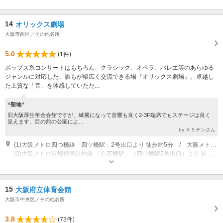
14
オリックス劇場
大阪市西区／その他名所
5.0
(1件)
ポップス系コンサートはもちろん、クラシック、オペラ、バレエ等のあらゆる
ジャンルに対応した、誰もが幅広く交流できる場『オリックス劇場』。卓越し
た上質な「音」を体感していただ...
“聖地”
旧大阪厚生年金会館ですが、綺麗になって音響も良く2-3F端席でもステージは良く
見えます、目の前の公園によ...
by Ｋ５チンさん
(1)大阪メトロ四つ橋線「四ツ橋駅」2号出口より 徒歩約5分 / 大阪メトロ四つ橋線「本町駅」22・23号出口より 徒歩約7分
(2)大阪メトロ長堀鶴見緑地線 「心斎橋駅」（四ツ橋駅2号出口）より 徒歩約6分 / 大阪メトロ長堀鶴見緑地線 「西大橋駅」2号出口より 徒歩約5分
15
大阪府立体育会館
大阪市中央区／その他名所
3.8
(73件)