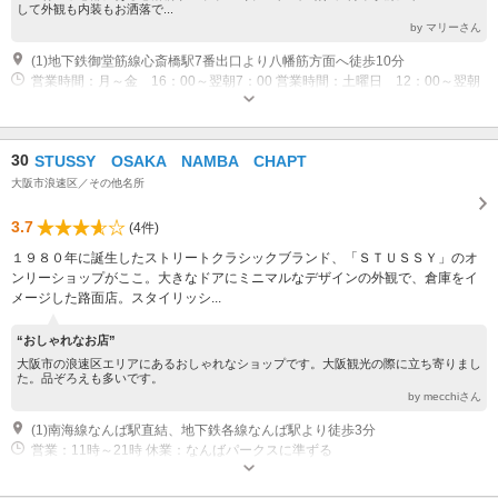
して外観も内装もお洒落で...
by マリーさん
(1)地下鉄御堂筋線心斎橋駅7番出口より八幡筋方面へ徒歩10分
営業時間：月～金 16：00～翌朝7：00 営業時間：土曜日 12：00～翌朝
7：00 営業時間：日、祝 10：00～翌朝7：00 休業：年中無休
30
STUSSY OSAKA NAMBA CHAPT
大阪市浪速区／その他名所
3.7
(4件)
１９８０年に誕生したストリートクラシックブランド、「ＳＴＵＳＳＹ」のオ
ンリーショップがここ。大きなドアにミニマルなデザインの外観で、倉庫をイ
メージした路面店。スタイリッシ...
“おしゃれなお店”
大阪市の浪速区エリアにあるおしゃれなショップです。大阪観光の際に立ち寄りまし
た。品ぞろえも多いです。
by mecchiさん
(1)南海線なんば駅直結、地下鉄各線なんば駅より徒歩3分
営業：11時～21時 休業：なんばパークスに準ずる