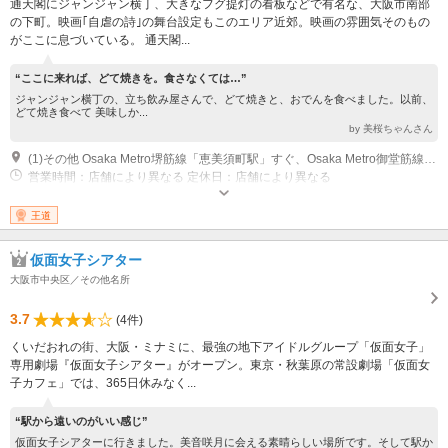
通天閣にジャンジャン横丁、大きなフグ提灯の看板などで有名な、大阪市南部
の下町。映画｢自虐の詩｣の舞台設定もこのエリア近郊。映画の雰囲気そのもの
がここに息づいている。 通天閣...
“ここに来れば、どて焼きを。食さなくては…”
ジャンジャン横丁の、立ち飲み屋さんで、どて焼きと、おでんを食べました。以前、
どて焼き食べて 美味しか...
by 美桜ちゃんさん
(1)その他 Osaka Metro堺筋線「恵美須町駅」すぐ、Osaka Metro御堂筋線・堺筋線「動物園前駅」より徒歩3分
営業時間：店舗により異なる 定休日：店舗により異なる
王道
仮面女子シアター
大阪市中央区／その他名所
3.7
(4件)
くいだおれの街、大阪・ミナミに、最強の地下アイドルグループ「仮面女子」
専用劇場『仮面女子シアター』がオープン。東京・秋葉原の常設劇場「仮面女
子カフェ」では、365日休みなく...
“駅から遠いのがいい感じ”
仮面女子シアターに行きました。美音咲月に会える素晴らしい場所です。そして駅か