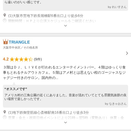
ら遠いのがいい感じです。
by れいすさん
(1)大阪市営地下鉄長堀橋駅6番出口より徒歩6分
開館時間：ＨＰより公演スケジュールをご確認ください
TRIANGLE
大阪市中央区／その他名所
4.2
(9件)
３階はＤＪ、ＬＩＶＥが行われるエンターテイメントバー。４階はゆっくり食
事もとれるチルアウトカフェ。５階はアメ村とは思えない程のゴージャスなジ
ャグジー付きのサロン。国内外の...
“オススメです”
アメリカ村の三角公園の近くにありました。音楽が流れていてとても雰囲気抜群の良
い場所で楽しかったです。
by なきゃおさん
(1)地下鉄御堂筋線心斎橋駅南16番出口より徒歩3分
営業：金土・祝前日他イベントにより21時～翌5時（変動あり） 休業：金
土・祝前日、イベント開催日のみ営業