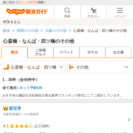
旅に役立つ
口コミ100万件
掲載！
検索
行きたい
メニュー
ゲスト
さん
観光
関西のその他
大阪のその他
心斎橋・なんば・四ツ橋のその他
心斎橋・なんば・四ツ橋のその他
ご当地
観光
イベント
ホテル
お土産
グルメ
心斎橋・なんば・四ツ橋
その他
1 - 30件
（全45件中）
全て表示
ネット予約OK
おすすめの施設を当社独自の算出基準でランキング形式にしてご紹介しています。
新世界
大阪市浪速区／その他名所
4.1
(2,718件)