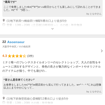
“最高です”
ここで食事しましたnko(*^b^*)o~♪u前日からとても楽しみにして訪れることができま
した。m(*´∇｀*)l思っ...
by ともやさん
(1)地下鉄四つ橋線四ツ橋駅6番出口より徒歩5分
営業：12時～20時（土日祝11時30分～） その他：年中無休
22
Ascenseur
大阪市中央区／その他名所
4.3
(3件)
ミナミ唯一のフレンチスタイルオンリーのセレクトショップ。大人の女性をキ
ュートに演出するデザインと、発色の良さが魅力的なインポートやオリジナル
のアイテムが揃う。中でも遊びの...
“皆さん是非来てください”
お食事をしましたnx(*^b^)w開店前から並んで行ってきました。w=*＾-＾*lこれは想像
以上にまろやかになって...
by ともやさん
(1)地下鉄御堂筋線心斎橋駅12番出口より徒歩5分
営業：12時～20時 その他：年中無休