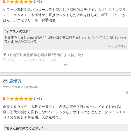
5.0
(1件)
シフォン素材やスパンコール等を使用した個性的なデザインのオリジナルブラ
ンド「ｍｏａｉ」や海外から直接セレクトした衣料をはじめ、帽子、くつ、か
ばん、アクセサリー等、お手頃価...
“オススメの場所”
お食事をしましたnu∩(´b∀｀)∩t暑い日の夜に行きました。kヾ(=^▽^=)ノn味はとっっ
てもまろやかになって...
by ともやさん
(1)地下鉄御堂筋線心斎橋駅7番出口より徒歩5分
営業：11時～20時 休業：1月1日
25
馬場万
大阪市中央区／その他名所
5.0
(1件)
創業１９０１年、大阪で一番古く、希少な完全手縫いのハンドメイドかばん
店。初代の頃から変わらないベーシックなデザインのかばんは、タンニン１０
０％のなめし革を使用。天然素材で...
“皆さん是非来てください”