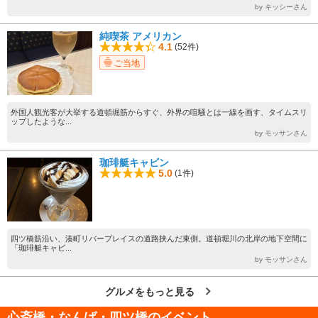
by キッシーさん
純喫茶 アメリカン
4.1
(52件)
ご当地
外国人観光客が大挙する道頓堀筋からすぐ、外界の喧騒とは一線を画す、タイムスリ
ップしたような...
by モッサンさん
珈琲艇キャビン
5.0
(1件)
四ツ橋筋沿い、湊町リバープレイスの道路挟んだ東側。道頓堀川の北岸の地下空間に
「珈琲艇キャビ...
by モッサンさん
グルメをもっと見る
心斎橋・なんば・四ツ橋のイベント