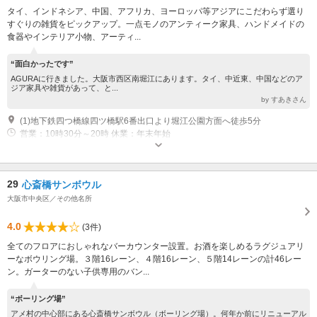
タイ、インドネシア、中国、アフリカ、ヨーロッパ等アジアにこだわらず選り
すぐりの雑貨をピックアップ。一点モノのアンティーク家具、ハンドメイドの
食器やインテリア小物、アーティ...
“面白かったです”
AGURAに行きました。大阪市西区南堀江にあります。タイ、中近東、中国などのア
ジア家具や雑貨があって、と...
by すあきさん
(1)地下鉄四つ橋線四ツ橋駅6番出口より堀江公園方面へ徒歩5分
営業：10時30分～20時 休業：年末年始
29
心斎橋サンボウル
大阪市中央区／その他名所
4.0
(3件)
全てのフロアにおしゃれなバーカウンター設置。お酒を楽しめるラグジュアリ
ーなボウリング場。３階16レーン、４階16レーン、５階14レーンの計46レー
ン。ガーターのない子供専用のバン...
“ボーリング場”
アメ村の中心部にある心斎橋サンボウル（ボーリング場）。何年か前にリニューアル