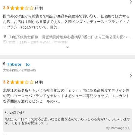
3.0
(2件)
国内外の洋服から雑貨まで幅広い商品を高価格で買い取り、低価格で販売する
お店。お店は１階から５階まであり、各階メンズ・レディース・ブランド・ノ
ーブランドに分かれていて、目的...
(1)地下鉄御堂筋線・長堀鶴見緑地線心斎橋駅8番出口より三角公園方面へ徒歩5分
営業：11時～20時 その他：年中無休
9
Tribute to
大阪市西区／その他名所
3.2
(4件)
北堀江の新名所ともいえる複合施設の「ｃｏｒ」内にある高感度でデザイン性
の高いヨーロッパブランドをセレクトするシューズ専門ショップ。エレガント
な雰囲気が溢れるピンヒールのパ...
“いい店です”
亀ながら…口コミで対応が悪いなどと書き込んでいらっしゃる方がいらっしゃいます
が、そもそも筋が間違って...
by Momongaさん