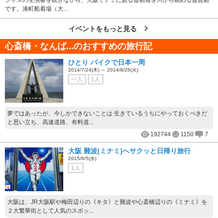
です。湊町船着場（大...
イベントをもっと見る
心斎橋・なんば...のおすすめの旅行記
ひとり バイクで日本一周
2014/7/24(木) ～ 2014/8/26(火)
一人
1人
夢ではあったが、今しかできないことは 生きているうちにやっておくべきだ
と思い立ち、高速道路、有料道...
192744
1150
7
大阪 難波(ミナミ)へサクッと日帰り旅行
2015/8/5(水)
1人
大阪は、JR大阪駅や梅田辺りの《キタ》と難波や心斎橋辺りの《ミナミ》を
２大繁華街として人気のスポッ...