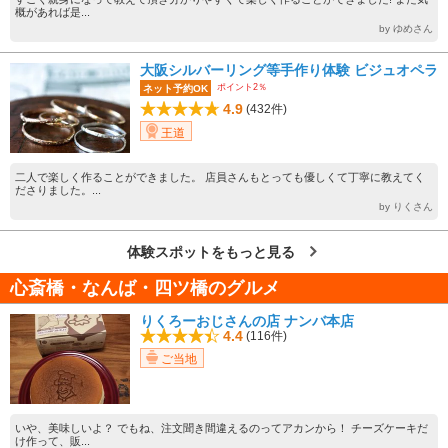
概があれば是...
by ゆめさん
大阪シルバーリング等手作り体験 ビジュオペラ
ポイント2％
ネット予約OK
4.9
(432件)
王道
二人で楽しく作ることができました。 店員さんもとっても優しくて丁寧に教えてく
ださりました。...
by りくさん
体験スポットをもっと見る
心斎橋・なんば・四ツ橋のグルメ
りくろーおじさんの店 ナンバ本店
4.4
(116件)
ご当地
いや、美味しいよ？ でもね、注文聞き間違えるのってアカンから！ チーズケーキだ
け作って、販...