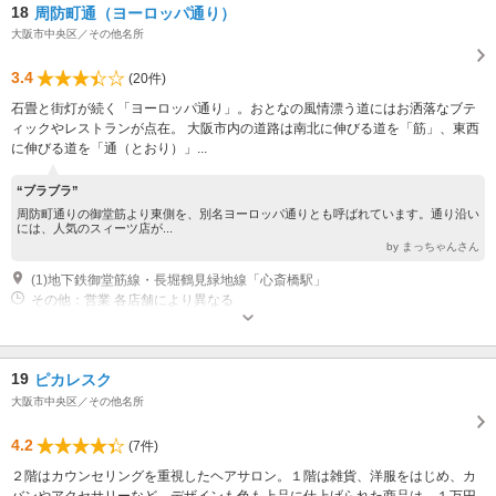
18
周防町通（ヨーロッパ通り）
大阪市中央区／その他名所
3.4
(20件)
石畳と街灯が続く「ヨーロッパ通り」。おとなの風情漂う道にはお洒落なブテ
ィックやレストランが点在。 大阪市内の道路は南北に伸びる道を「筋」、東西
に伸びる道を「通（とおり）」...
“ブラブラ”
周防町通りの御堂筋より東側を、別名ヨーロッパ通りとも呼ばれています。通り沿い
には、人気のスィーツ店が...
by まっちゃんさん
(1)地下鉄御堂筋線・長堀鶴見緑地線「心斎橋駅」
その他：営業 各店舗により異なる
19
ピカレスク
大阪市中央区／その他名所
4.2
(7件)
２階はカウンセリングを重視したヘアサロン。１階は雑貨、洋服をはじめ、カ