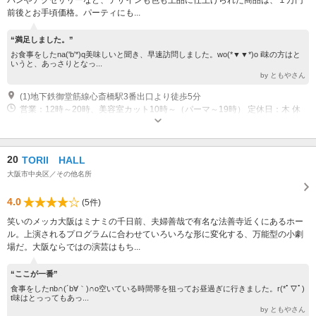
バンやアクセサリーなど、デザインも色も上品に仕上げられた商品は、１万円
前後とお手頃価格。パーティにも...
“満足しました。”
お食事をしたna('b'*)q美味しいと聞き、早速訪問しました。wo(*▼▼*)o i味の方はと
いうと、あっさりとなっ...
by ともやさん
(1)地下鉄御堂筋線心斎橋駅3番出口より徒歩5分
営業：12時～20時、美容室カット10時～（パーマ～19時） 定休日：木 休
業：第3水曜休
20
TORII HALL
大阪市中央区／その他名所
4.0
(5件)
笑いのメッカ大阪はミナミの千日前、夫婦善哉で有名な法善寺近くにあるホー
ル。上演されるプログラムに合わせていろいろな形に変化する、万能型の小劇
場だ。大阪ならではの演芸はもち...
“ここが一番”
食事をしたnb∩(´b∀｀)∩o空いている時間帯を狙ってお昼過ぎに行きました。r(*ﾟ▽ﾟ)
t味はとっってもあっ...
by ともやさん