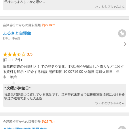
子様にもよろしいかと思い...
by いわとびちゃんさん
会津若松市からの目安距離
約27.0km
ふるさと自慢館
野沢／博物館
3.5
(口コミ 2件)
旧越後街道の宿場町としての歴史や文化、野沢地区が輩出した偉人などに関す
る資料を展示・紹介する施設 開館時間 10:00?16:00 休館日 毎週火曜日 年
末・年始
“火曜が休館日”
福島県耶麻郡に位置している施設です。江戸時代末期まで越後街道野澤宿における修
験道の道場であった大正院...
by いわとびちゃんさん
会津若松市からの目安距離
約27.7km