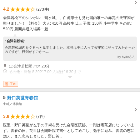
4.2
(273件)
会津若松市のシンボル「鶴ヶ城」。白虎隊士も見た国内唯一の赤瓦の天守閣が
甦りました！ 【料金】 大人: 410円 高校生以上 子供: 150円 小中学生 その他:
520円 麟閣共通入場券一般...
“会津若松城”
会津若松城内をぐるっと見学しました。本当は中に入って天守閣に登ってみたかった
のですが、行列がすごかっ...
by hydeさん
(1)会津若松駅 バス 20分
その他：開館 8:30?17:00 入城は16:30まで
王道
5
野口英世青春館
中町／博物館
3.8
(7件)
医聖・野口英世が左手の手術を受けた会陽医院跡、一階は喫茶店になっていま
す。青春の日、英世は会陽医院で書生として過ごし、勉学に励み、青雲の志に
燃え、また恋もしました。野口英...