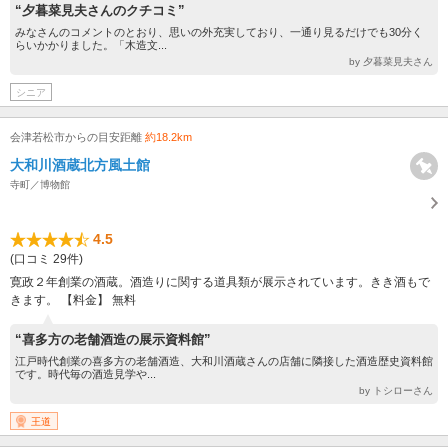
“夕暮菜見夫さんのクチコミ”
みなさんのコメントのとおり、思いの外充実しており、一通り見るだけでも30分く
らいかかりました。「木造文...
by 夕暮菜見夫さん
シニア
会津若松市からの目安距離
約18.2km
大和川酒蔵北方風土館
寺町／博物館
4.5
(口コミ 29件)
寛政２年創業の酒蔵。酒造りに関する道具類が展示されています。きき酒もで
きます。 【料金】 無料
“喜多方の老舗酒造の展示資料館”
江戸時代創業の喜多方の老舗酒造、大和川酒蔵さんの店舗に隣接した酒造歴史資料館
です。時代毎の酒造見学や...
by トシローさん
王道