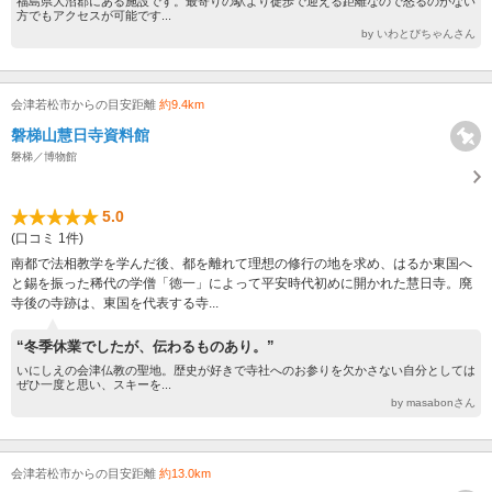
福島県大沼郡にある施設です。最寄りの駅より徒歩で迎える距離なので怒るのがない
方でもアクセスが可能です...
by いわとびちゃんさん
会津若松市からの目安距離
約9.4km
磐梯山慧日寺資料館
磐梯／博物館
5.0
(口コミ 1件)
南都で法相教学を学んだ後、都を離れて理想の修行の地を求め、はるか東国へ
と錫を振った稀代の学僧「徳一」によって平安時代初めに開かれた慧日寺。廃
寺後の寺跡は、東国を代表する寺...
“冬季休業でしたが、伝わるものあり。”
いにしえの会津仏教の聖地。歴史が好きで寺社へのお参りを欠かさない自分としては
ぜひ一度と思い、スキーを...
by masabonさん
会津若松市からの目安距離
約13.0km