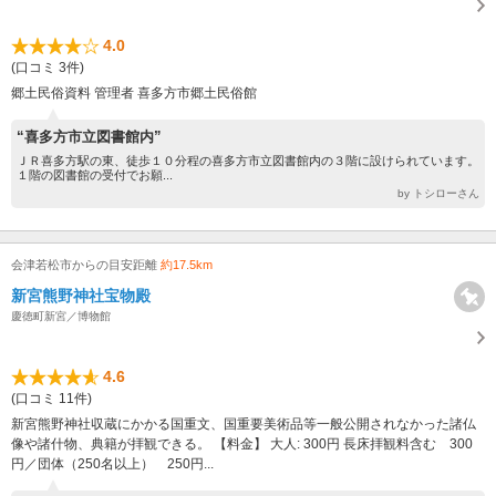
4.0
(口コミ 3件)
郷土民俗資料 管理者 喜多方市郷土民俗館
“喜多方市立図書館内”
ＪＲ喜多方駅の東、徒歩１０分程の喜多方市立図書館内の３階に設けられています。
１階の図書館の受付でお願...
by トシローさん
会津若松市からの目安距離
約17.5km
新宮熊野神社宝物殿
慶徳町新宮／博物館
4.6
(口コミ 11件)
新宮熊野神社収蔵にかかる国重文、国重要美術品等一般公開されなかった諸仏
像や諸什物、典籍が拝観できる。 【料金】 大人: 300円 長床拝観料含む 300
円／団体（250名以上） 250円...