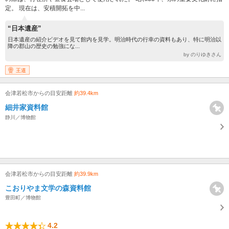
定。 現在は、安積開拓を中...
“日本遺産”
日本遺産の紹介ビデオを見て館内を見学。明治時代の行幸の資料もあり、特に明治以
降の郡山の歴史の勉強にな...
by のりゆきさん
王道
会津若松市からの目安距離
約39.4km
細井家資料館
静川／博物館
会津若松市からの目安距離
約39.9km
こおりやま文学の森資料館
豊田町／博物館
4.2