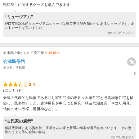
野口英世に関するグッズを購入できます。
“ミュージアム”
野口英世記念館ミュージアムショップは野口英世記念館の中にあるショップです。ポ
ストカードを買いました！
by ひろピョンさん
会津若松市からの目安距離
約13.6km
会津民俗館
三ツ和／博物館
3.4
(口コミ 7件)
会津の代表的な民家である曲り家中門造の旧佐々木家住宅と旧馬場家住宅を移
築し、民俗館とした。農耕用具を中心に石用具、猪苗代湖漁具、キコリ用具、
信仰のオシラ様、道祖神など、古...
“古民家の展示”
猪苗代湖畔にある資料館。庄屋さんの家と普通の農家が展示されています。その他、
絵ろうそく等の会津の伝統...
by のりゆきさん