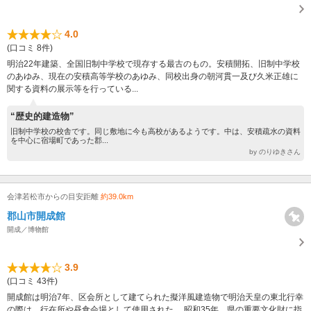
4.0
(口コミ 8件)
明治22年建築、全国旧制中学校で現存する最古のもの。安積開拓、旧制中学校
のあゆみ、現在の安積高等学校のあゆみ、同校出身の朝河貫一及び久米正雄に
関する資料の展示等を行っている...
“歴史的建造物”
旧制中学校の校舎です。同じ敷地に今も高校があるようです。中は、安積疏水の資料
を中心に宿場町であった郡...
by のりゆきさん
会津若松市からの目安距離
約39.0km
郡山市開成館
開成／博物館
3.9
(口コミ 43件)
開成館は明治7年、区会所として建てられた擬洋風建造物で明治天皇の東北行幸
の際は、行在所や昼食会場として使用された。 昭和35年、県の重要文化財に指