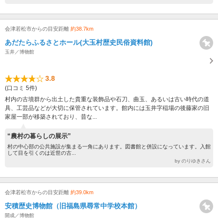
会津若松市からの目安距離
約38.7km
あだたらふるさとホール(大玉村歴史民俗資料館)
玉井／博物館
3.8
(口コミ 5件)
村内の古墳群から出土した貴重な装飾品や石刀、曲玉、あるいは古い時代の道
具、工芸品などが大切に保管されています。館内には玉井字稲場の後藤家の旧
家屋一部が移築されており、昔な...
“農村の暮らしの展示”
村の中心部の公共施設が集まる一角にあります。図書館と併設になっています。入館
して目を引くのは近世の古...
by のりゆきさん
会津若松市からの目安距離
約39.0km
安積歴史博物館（旧福島県尋常中学校本館）
開成／博物館