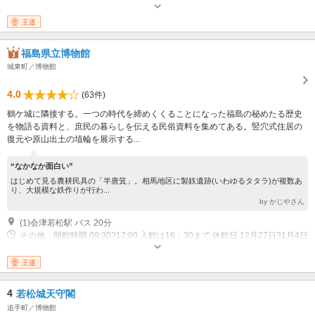
場合は開館
王道
福島県立博物館
城東町／博物館
4.0
(63件)
鶴ケ城に隣接する。一つの時代を締めくくることになった福島の秘めたる歴史
を物語る資料と、庶民の暮らしを伝える民俗資料を集めてある。竪穴式住居の
復元や原山出土の埴輪を展示する...
“なかなか面白い”
はじめて見る農耕民具の「半唐箕」。相馬地区に製鉄遺跡(いわゆるタタラ)が複数あ
り、大規模な鉄作りが行わ...
by かじやさん
(1)会津若松駅 バス 20分
その他：開館時間 09:30?17:00 入館は16：30まで 休館日 12月27日?1月4日
祝祭日の翌日（土・日は除く） 月曜日が祝日または振替休日の場合は開館
(翌火曜日を休館)
王道
4
若松城天守閣
追手町／博物館