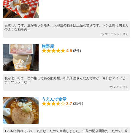
美味しいです。皮がモッチモチ、太郎焼の餡子は上品な甘さです。トン太郎は肉まん
のような餡も美...
by マーガレットさん
熊野屋
4.8
(8件)
私が七日町で一番の推しである熊野屋。和菓子屋さんなんですが、今日はアイヅピー
ナッツソフトな...
by 7DICEさん
うえんで食堂
3.7
(25件)
TVCMで流れていて、気になったので来店しました。午前の閉店間際だったので、味