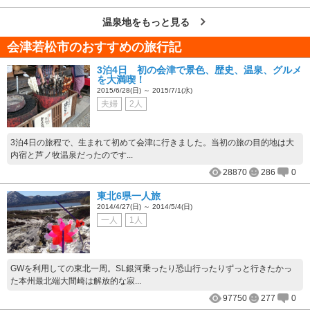
温泉地をもっと見る
会津若松市のおすすめの旅行記
3泊4日 初の会津で景色、歴史、温泉、グルメ
を大満喫！
2015/6/28(日) ～ 2015/7/1(水)
夫婦
2人
3泊4日の旅程で、生まれて初めて会津に行きました。当初の旅の目的地は大
内宿と芦ノ牧温泉だったのです...
28870
286
0
東北6県一人旅
2014/4/27(日) ～ 2014/5/4(日)
一人
1人
GWを利用しての東北一周。SL銀河乗ったり恐山行ったりずっと行きたかっ
た本州最北端大間崎は解放的な寂...
97750
277
0