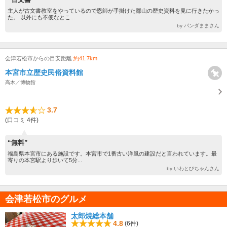
主人が古文書教室をやっているので恩師が手掛けた郡山の歴史資料を見に行きたかっ
た。 以外にも不便なとこ...
by パンダままさん
会津若松市からの目安距離
約41.7km
本宮市立歴史民俗資料館
高木／博物館
3.7
(口コミ 4件)
“無料”
福島県本宮市にある施設です。本宮市で1番古い洋風の建設だと言われています。最
寄りの本宮駅より歩いて5分...
by いわとびちゃんさん
会津若松市のグルメ
太郎焼総本舗
4.8
(6件)