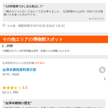
“七日町散策で少し足を延ばして”
一階のカフェに行ってみたくて立ち寄りました。 七日町駅からは10～15分ですが循
環バスを使った方がラクか...
by かおりさん
その他：開館時間 8:00?20:00 定休日 1月1日
その他エリアの博物館スポット
1 - 25件
※掲載されている目安距離は役所・役場からの距離になります。
会津若松市からの目安距離
約5.8km
会津本郷焼資料展示室
瀬戸町／博物館
3.3
(口コミ 3件)
“会津本郷焼の歴史”