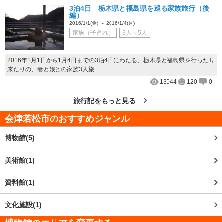
3泊4日 栃木県と福島県を巡る家族旅行（後
編）
2016/1/1(金) ～ 2016/1/4(月)
家族（子連れ）
3人～5人
2016年1月1日から1月4日までの3泊4日にわたる、栃木県と福島県を行ったり
来たりの、妻と娘との家族3人旅...
13044
120
0
旅行記をもっと見る
会津若松市
のおすすめジャンル
博物館(5)
美術館(1)
資料館(1)
文化施設(1)