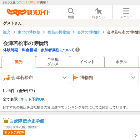
旅に役立つ
口コミ100万件
掲載！
検索
行きたい
メニュー
ゲスト
さん
観光
東北の博物館
福島の博物館
会津の博物館
会津若松市の博物
会津若松市の博物館
体験時期・料金相場・参加者属性について
ご当地
観光
イベント
ホテル
グルメ
会津若松市
博物館
1 - 5件
（全5件中）
全て表示
ネット予約OK
おすすめの施設を当社独自の算出基準でランキング形式にしてご紹介しています。
白虎隊伝承史学館
一箕町大字八幡／博物館
ネット予約OK