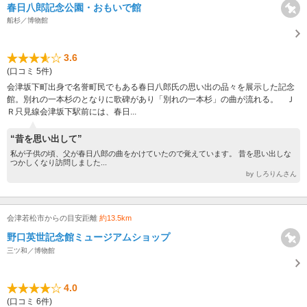
春日八郎記念公園・おもいで館
船杉／博物館
3.6
(口コミ 5件)
会津坂下町出身で名誉町民でもある春日八郎氏の思い出の品々を展示した記念
館。別れの一本杉のとなりに歌碑があり「別れの一本杉」の曲が流れる。 Ｊ
Ｒ只見線会津坂下駅前には、春日...
“昔を思い出して”
私が子供の頃、父が春日八郎の曲をかけていたので覚えています。 昔を思い出しな
つかしくなり訪問しました...
by しろりんさん
会津若松市からの目安距離
約13.5km
野口英世記念館ミュージアムショップ
三ツ和／博物館
4.0
(口コミ 6件)