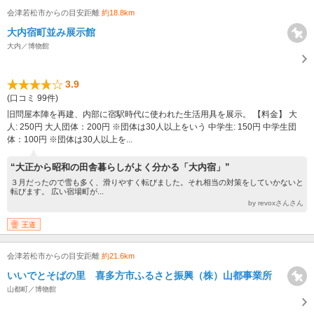
会津若松市からの目安距離
約18.8km
大内宿町並み展示館
大内／博物館
3.9
(口コミ 99件)
旧問屋本陣を再建、内部に宿駅時代に使われた生活用具を展示。 【料金】 大
人: 250円 大人団体：200円 ※団体は30人以上をいう 中学生: 150円 中学生団
体：100円 ※団体は30人以上を...
“大正から昭和の田舎暮らしがよく分かる「大内宿」”
３月だったので雪も多く、滑りやすく転びました。それ相当の対策をしていかないと
転びます。 広い宿場町が...
by revoxさんさん
王道
会津若松市からの目安距離
約21.6km
いいでとそばの里 喜多方市ふるさと振興（株）山都事業所
山都町／博物館