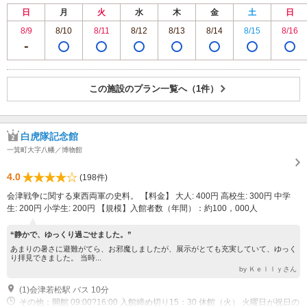
日
月
火
水
木
金
土
日
8/9
8/10
8/11
8/12
8/13
8/14
8/15
8/16
この施設のプラン一覧へ（1件）
白虎隊記念館
一箕町大字八幡／博物館
4.0
(198件)
会津戦争に関する東西両軍の史料。 【料金】 大人: 400円 高校生: 300円 中学
生: 200円 小学生: 200円 【規模】入館者数（年間）：約100，000人
“静かで、ゆっくり過ごせました。”
あまりの暑さに避難がてら、お邪魔しましたが、展示がとても充実していて、ゆっく
り拝見できました。 当時...
by Ｋｅｌｌｙさん
(1)会津若松駅 バス 10分
その他：開館 09:00?16:00 入館締め切り15：30 休館（火） 火曜日が祝日の