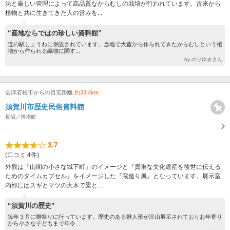
法と厳しい管理によって高品質なからむしの栽培が行われています。古来から
植物と共に生きてきた人の営みを...
“産地ならではの珍しい資料館”
道の駅しょうわに併設されています。当地で大昔から作られてきたからむしという植
物から作られる織物に関す...
by のりゆきさん
会津若松市からの目安距離
約33.4km
須賀川市歴史民俗資料館
長沼／博物館
3.7
(口コミ 4件)
外観は『山間の小さな城下町』のイメージと『貴重な文化遺産を後世に伝える
ためのタイムカプセル』をイメージした『蔵造り風』となっています。展示室
内部にはスギとマツの大木で梁と...
“須賀川の歴史”
毎年３月に雛祭りに行っています。歴史のある雛人形が沢山展示されておりお年寄り
から小さな子どもまで年令...