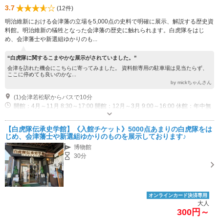
3.7
(12件)
明治維新における会津藩の立場を5,000点の史料で明確に展示、解説する歴史資
料館。明治維新の犠牲となった会津藩の歴史に触れられます。白虎隊をはじ
め、会津藩士や新選組ゆかりのも...
“白虎隊に関するこまやかな展示がされていました。”
会津を訪れた機会にこちらに寄ってみました。 資料館専用の駐車場は見当たらず、
ここに停めても良いのかな...
by mickちゃんさん
(1)会津若松駅からバスで10分
開館：4月～11月 8:30～17:00 開館：12月～3月 9:00～16:00 休館：年中無
休
【白虎隊伝承史学館】《入館チケット》5000点あまりの白虎隊をは
じめ、会津藩士や新選組ゆかりのものを展示しております♪
博物館
30分
オンラインカード決済専用
大人
300円～