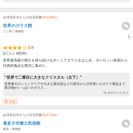
会津若松市からの目安距離
約13.8km
世界のガラス館
三ツ和／博物館
3.9
(口コミ 485件)
世界最高級の輝きを保ち続けるボヘミアガラスをはじめ、ヨーロッパ各国から
代表的逸品を贅沢に集めた。
“世界で二番目に大きなクリスタル（左下）”
世界最大のシャンデリアや大きな紫水晶などの展示から日常使いのガラス製品まで、
展示物がいっぱいのガラス...
by あおちゃんさん
王道
会津若松市からの目安距離
約17.5km
喜多方市郷土民俗館
柳原／博物館