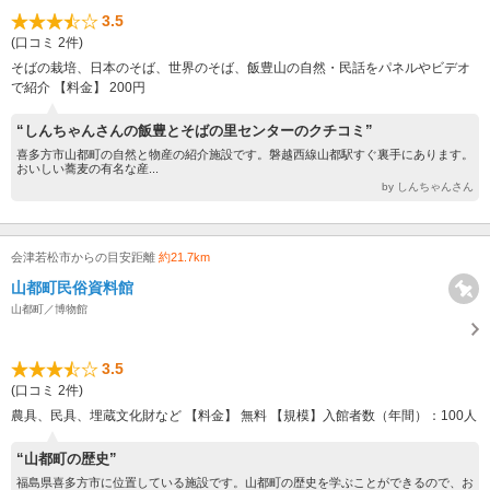
3.5
(口コミ 2件)
そばの栽培、日本のそば、世界のそば、飯豊山の自然・民話をパネルやビデオ
で紹介 【料金】 200円
“しんちゃんさんの飯豊とそばの里センターのクチコミ”
喜多方市山都町の自然と物産の紹介施設です。磐越西線山都駅すぐ裏手にあります。
おいしい蕎麦の有名な産...
by しんちゃんさん
会津若松市からの目安距離
約21.7km
山都町民俗資料館
山都町／博物館
3.5
(口コミ 2件)
農具、民具、埋蔵文化財など 【料金】 無料 【規模】入館者数（年間）：100人
“山都町の歴史”
福島県喜多方市に位置している施設です。山都町の歴史を学ぶことができるので、お