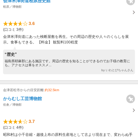
会津米澤街道桧原歴史館
桧原／博物館
3.6
(口コミ 3件)
会津米澤街道にあった検断屋敷を再生。その周辺の歴史や人々のくらしを展
示。食事もできる。 【料金】 観覧料100程度
“歴史”
福島県耶麻郡にある施設です。周辺の歴史を知ることができるのでお子様の教育に
も。アクセスは車をオススメ...
by いわとびちゃんさん
会津若松市からの目安距離
約32.5km
からむし工芸博物館
佐倉／博物館
3.7
(口コミ 4件)
昭和村は小千谷縮・越後上布の原料生産地として古より現在まで、変わらぬ手