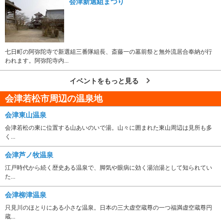
会津新選組まつり
七日町の阿弥陀寺で新選組三番隊組長、斎藤一の墓前祭と無外流居合奉納が行
われます。阿弥陀寺内...
イベントをもっと見る
会津若松市周辺の温泉地
会津東山温泉
会津若松の東に位置する山あいのいで湯。山々に囲まれた東山周辺は見所も多
く...
会津芦ノ牧温泉
江戸時代から続く歴史ある温泉で、脚気や眼病に効く湯治湯として知られてい
た...
会津柳津温泉
只見川のほとりにある小さな温泉。日本の三大虚空蔵尊の一つ福満虚空蔵尊円
蔵...