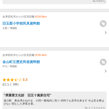
by noriさん
会津若松市からの目安距離
約34.8km
旧玉梨小学校民具資料館
玉梨／博物館
会津若松市からの目安距離
約35.4km
金山町立歴史民俗資料館
中川／博物館
3.3
(口コミ 3件)
“県重要文化財 旧五十嵐家住宅”
道の駅 奥会津かねやま の同一敷地内に有り 何時でも見学出来ます 今は見る事は
少ない苔むした茅葺き屋...
by とくちゃんさん