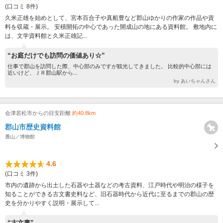
(口コミ 8件)
久米正雄を始めとして、宮本百合子や真船豊など郡山ゆかりの作家の作品や資
料を収蔵・展示。 安積開拓の中心であった開成山の地にある資料館。 敷地内に
は、文学資料館と久米正雄記...
“お庭だけでも訪問の価値あり☆”
仕事で郡山を訪問した際、中心部のみですが観光してきました。 比較的中心部には
近いけど、ＪＲ郡山駅から...
by あいちゃんさん
会津若松市からの目安距離
約40.8km
郡山市歴史資料館
麓山／博物館
4.6
(口コミ 3件)
市内の遺跡から出土した石器や土器などの考古資料、江戸時代や明治の様子を
知ることができる古文書史料など、旧石器時代から近代に至るまでの郡山の歴
史を分かりやすく説明・展示して...
“古文書”