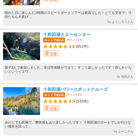
晴れた日に楽しんだ1時間のスピードボートツアーは最高でした！とても安全で、子
供たちも大喜び...
by ようじろうさん
十和田湖カヌーセンター
ポイント2％
ネット予約OK
4.9
(652件)
王道
親子3人で参加しました。非日常体験ができて、すごく楽しかったです！四しかいな
いというイヌワ...
by 寺田さん
十和田湖パワースポットクルーズ
ポイント2％
ネット予約OK
4.9
(535件)
王道
水がとても綺麗で、爽快感もあり楽しかったです！ 十和田湖のボートでしか行けな
い場所を回って...
by よーこさん