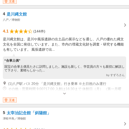
王道
4
是川縄文館
八戸／博物館
4.1
(144件)
是川縄文館は、是川や風張遺跡の出土品の展示などを通し、八戸の優れた縄文
文化を全国に発信しています。また、市内の埋蔵文化財を調査・研究する機能
も有しています。 風張遺跡で出...
“合掌土偶”
国宝の合掌土偶見たさに訪問しました。施設も新しく、学芸員の方々も親切に解説し
て下さり、素晴らしかった...
by すずろさん
(1)八戸駅 バス 20分 「是川縄文館」行き乗車 ※土日祝のみ運行
その他：営業時間 9:00?17:00 入館は16:30まで 休館日（月） （第一月曜
日、祝日・振替休日の場合は開館） 休館日 祝日・振替休日の翌日（土・日
曜日、祝日の場合は開館） 休館日 12月27日?1月4日 年末年始
王道
5
太宰治記念館「斜陽館」
津軽半島／博物館