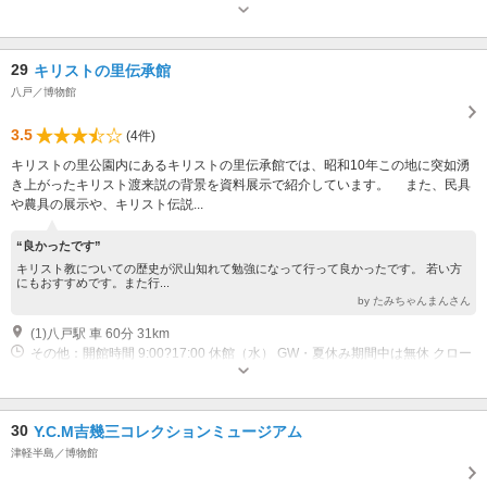
（祝日の場合その翌日） 年末年始（12月29日?1月3日）
29
キリストの里伝承館
八戸／博物館
3.5
(4件)
キリストの里公園内にあるキリストの里伝承館では、昭和10年この地に突如湧
き上がったキリスト渡来説の背景を資料展示で紹介しています。 また、民具
や農具の展示や、キリスト伝説...
“良かったです”
キリスト教についての歴史が沢山知れて勉強になって行って良かったです。 若い方
にもおすすめです。また行...
by たみちゃんまんさん
(1)八戸駅 車 60分 31km
その他：開館時間 9:00?17:00 休館（水） GW・夏休み期間中は無休 クロー
ズ 11月上旬?4月下旬
30
Y.C.M吉幾三コレクションミュージアム
津軽半島／博物館