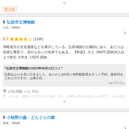
冬 １２月?３月 休館日 12月29日?1月3日 ※開館時間・休館日は臨時に変更
する場合があります。
王道
8
弘前市立博物館
弘前／博物館
3.7
(13件)
津軽地方の文化遺産などを展示している。弘前城跡の公園内にあり、あたりは
史跡も豊富で、花やもみじの名所でもある。 【料金】 大人: 300円 団体20人以
上で割引 大学生: 150円 団体...
“弘前市立博物館の2023年08月の口コミ”
弘前ねぷたを見に行きました。あらかじめ6月に有料観覧席をネット予約。最前列を
とれたのですが、山車が目...
by ナナさん
(1)弘前駅 バス 15分
その他：開館 9:30?16:30 休館（月） 月曜が祝日の時はその翌日（その他臨
時休館日もある）・12月28日?1月3日
9
小牧野の森・どんぐりの家
青森／博物館