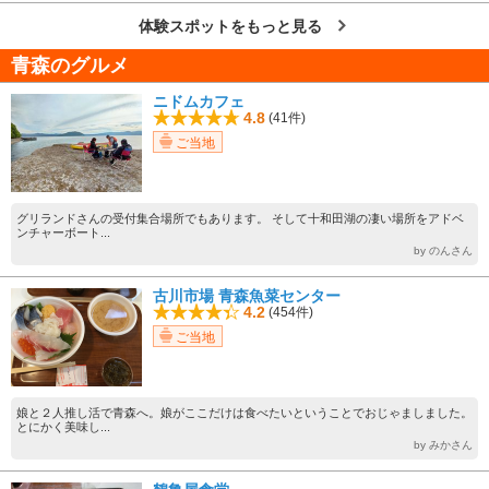
体験スポットをもっと見る
青森のグルメ
ニドムカフェ
4.8
(41件)
ご当地
グリランドさんの受付集合場所でもあります。 そして十和田湖の凄い場所をアドベ
ンチャーボート...
by のんさん
古川市場 青森魚菜センター
4.2
(454件)
ご当地
娘と２人推し活で青森へ。娘がここだけは食べたいということでおじゃましました。
とにかく美味し...
by みかさん