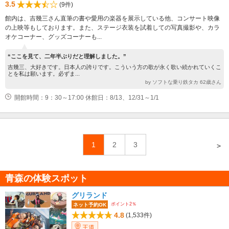
3.5
(9件)
館内は、吉幾三さん直筆の書や愛用の楽器を展示している他、コンサート映像
の上映等もしております。また、ステージ衣装を試着しての写真撮影や、カラ
オケコーナー、グッズコーナーも...
“ここを見て、二年半ぶりだと理解しました。”
吉幾三、大好きです。日本人の誇りです。こういう方の歌が永く歌い続かれていくこ
とを私は願います。必ずま...
by ソフトな乗り鉄タカ 62歳さん
開館時間：9：30～17:00 休館日：8/13、12/31～1/1
1
2
3
＞
青森の体験スポット
グリランド
ポイント2％
ネット予約OK
4.8
(1,533件)
王道