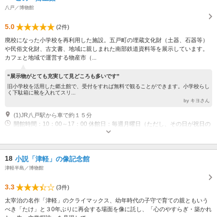
八戸／博物館
5.0
(2件)
廃校になった小学校を再利用した施設。五戸町の埋蔵文化財（土器、石器等）
や民俗文化財、古文書、地域に親しまれた南部鉄道資料等を展示しています。
カフェと地域で運営する物産市（...
“展示物がとても充実して見どころも多いです”
旧小学校を活用した郷土館で、受付をすれば無料で観ることができます。小学校らし
く下駄箱に靴を入れてスリ...
by キヨさん
(1)JR八戸駅から車で約１５分
開館時間：10：00～17：00 休館日：毎週月曜日（ただし、その日が祝日の
場合はその翌日） 年末年始（12月28日～翌年1月3日）
18
小説「津軽」の像記念館
津軽半島／博物館
3.3
(3件)
太宰治の名作「津軽」のクライマックス、幼年時代の子守で育ての親ともいう
べき「たけ」と３0年ぶりに再会する場面を像に託し、「心のやすらぎ・築かれ