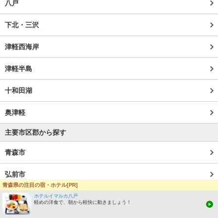
八戸
下北・三沢
津軽西海岸
津軽半島
十和田湖
奥津軽
主要市区郡から探す
青森市
弘前市
青森県の注目の宿・ホテル[PR]
八戸市
ホテルイマルカ八戸
軽めの洋食で、朝から軽快に動きましょう！
むつ市