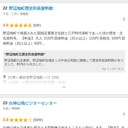
22
野辺地町歴史民俗資料館
下北・三沢／博物館
4.6
(5件)
野辺地町で発掘された国指定重要文化財と江戸時代港町であった頃の歴史・文
化資料等。 【料金】 大人: 210円 団体料金（20人以上）110円 高校生: 100円 団
体料金（20人以上）50円 ...
“野辺地町立歴史民俗資料館”
野辺地駅の北東部、野辺地町役場近くの中央公民館に隣接して歴史民俗資料館が在り
ました。町内から出土した...
by トシローさん
(1)青い森鉄道野辺地駅 バス 10分
その他：公開 9:00?16:00 休業（月祝）
23
白神山地ビジターセンター
弘前／博物館
3.8
(58件)
白神山地を立体的な展示と大型映像で余すところなく紹介します。 【料金】 大