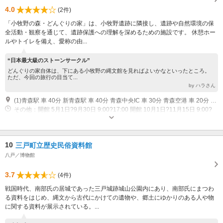
4.0
(2件)
「小牧野の森・どんぐりの家」は、小牧野遺跡に隣接し、遺跡や自然環境の保
全活動・観察を通じて、遺跡保護への理解を深めるための施設です。 休憩ホー
ルやトイレを備え、愛称の由...
“日本最大級のストーンサークル”
どんぐりの家自体は、下にある小牧野の縄文館を見ればよいかなといったところ。
ただ、今回の旅行の目当て...
by ハラさん
(1)青森駅 車 40分 新青森駅 車 40分 青森中央IC 車 30分 青森空港 車 20分 三内丸山遺跡 車 30分
その他：開館 5月1日?9月30日 9:00?17:00 開館 10月1日?11月15日 9:00?
16:00 休館日?11月16日?4月30日 （冬季閉鎖）
10
三戸町立歴史民俗資料館
八戸／博物館
3.7
(4件)
戦国時代、南部氏の居城であった三戸城跡城山公園内にあり、南部氏にまつわ
る資料をはじめ、縄文から古代にかけての遺物や、郷土にゆかりのある人や物
に関する資料が展示されている。...