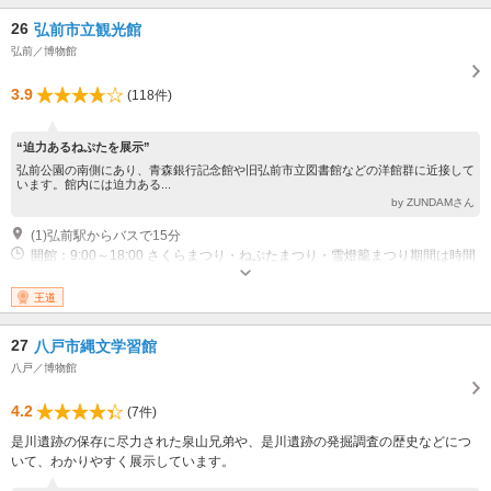
26
弘前市立観光館
弘前／博物館
3.9
(118件)
“迫力あるねぷたを展示”
弘前公園の南側にあり、青森銀行記念館や旧弘前市立図書館などの洋館群に近接して
います。館内には迫力ある...
by ZUNDAMさん
(1)弘前駅からバスで15分
開館：9:00～18:00 さくらまつり・ねぷたまつり・雪燈籠まつり期間は時間
延長
王道
27
八戸市縄文学習館
八戸／博物館
4.2
(7件)
是川遺跡の保存に尽力された泉山兄弟や、是川遺跡の発掘調査の歴史などにつ
いて、わかりやすく展示しています。