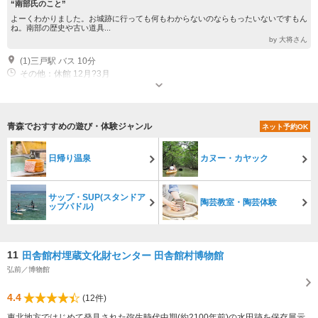
“南部氏のこと”
よーくわかりました。お城跡に行っても何もわからないのならもったいないですもん
ね。南部の歴史や古い道具...
by 大将さん
(1)三戸駅 バス 10分
その他：休館 12月?3月
青森でおすすめの遊び・体験ジャンル
ネット予約OK
日帰り温泉
カヌー・カヤック
サップ・SUP(スタンドア
陶芸教室・陶芸体験
ップパドル)
11
田舎館村埋蔵文化財センター 田舎館村博物館
弘前／博物館
4.4
(12件)
東北地方ではじめて発見された弥生時代中期(約2100年前)の水田跡を保存展示