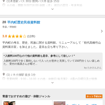
(1)木造駅 バス 30分 館岡バス停 徒歩 15分
その他：開館 9:00?16:00 休館（月） 祝日の翌日・年末年始
20
平内町歴史民俗資料館
青森／博物館
3.8
(12件)
平内町の考古、歴史、民族に関する資料館。リニューアルして「初代高橋竹山
資料展示室」を加えました。是非お立ち寄り下さい。
“入館料100円なので他の資料館も是非、参考にして欲しい！”
入館料100円で全く期待しないで入ったが意外と充実していて150円分くらい楽しめ
た。 受付の係員さんが暇そ...
by たかけんさん
(1)ＪＲ小湊駅 徒歩 1分
営業時間：9:00～16:00 その他：休館日:毎月第2・4週の日曜日及び祝祭
日、毎月第2・4週の月曜日を除く各週の月曜日、年始(1/1?1/3)、年末
(12/29?12/31)
青森でおすすめの遊び・体験ジャンル
ネット予約OK