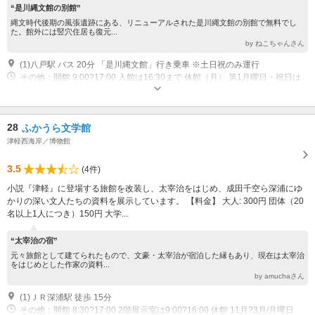
“是川縄文館の別館”
縄文時代後期の風張遺跡にある、リニューアルされた是川縄文館の別館で無料でし
た。館外には竪穴住居も復元...
by ねこちゃんさん
(1)八戸駅 バス 20分 「是川縄文館」行き乗車 ※土日祝のみ運行
その他：開館 9:00?17:00 入館は16:30まで 休館（月） 第1月曜日・祝日は
開館 休館日 祝日の翌日（土・日は開館）・年末年始（12月27日?1月4
日）・毎月月末（土日除く）
28
ふかうら文学館
津軽西海岸／博物館
3.5
(4件)
小説『津軽』に登場する旅館を改装し、太宰治をはじめ、成田千空ら深浦にゆ
かりの深い文人たちの資料を展示しています。 【料金】 大人: 300円 団体（20
名以上1人につき）150円 大学...
“太宰治の宿”
元々旅館として建てられたもので、文豪・太宰治が宿泊した縁もあり、現在は太宰治
をはじめとした作家の資料...
by amuchaさん
(1)ＪＲ深浦駅 徒歩 15分
その他：開館 8:30?17:00 2階展示室は9:00?16:00 休館 11月?3月/月曜日