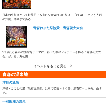
日本の火祭りとして世界的にも有名な青森ねぶた祭は、「ねぶた」という人形
の灯籠、踊り手である...
青森ねぶた祭協賛 青森花火大会
“ねぶたと花火の競演”をテーマに、ねぶた祭のフィナーレを飾る「青森花火大
会」が、青い海公園...
イベントをもっと見る
青森の温泉地
津軽の温泉
津軽・こけしの里『黒石温泉郷』は車で弘前～３０分、黒石IC～１０分。山す
そ...
十和田湖の温泉