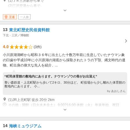
(1)ＪＲ三沢駅から車で
(2)三沢空港から車で
営業時間：9:00～17:00 その他：入館は16:30まで 休館日:毎週月曜日(月曜
日が祝日の場合は翌日)､12月29日?1月3日
王道
一人旅
13
東北町歴史民俗資料館
下北・三沢／博物館
4.0
(3件)
小川原湖湖畔から昭和３６年に出土した十数万年前に生息していたナウマン象
の臼歯や平成10年に小川原湖の湖底から採取されたトラの下顎、縄文時代の遺
物、町出身の偉大な先人を紹介、...
“町民体育館の敷地内にあります。ナウマンゾウの骨がお出迎え”
青い森鉄道・上北町駅から歩いて2キロ、30分ほど。 町役場から少し離れた体育館の
敷地内にあります。 小...
by あおしさん
(1)JR上北町駅 徒歩 20分 2km
その他：開館（日火水木金土） 9:00?16:00 休館（火） 年末年始、祝日
14
海峡ミュウジアム