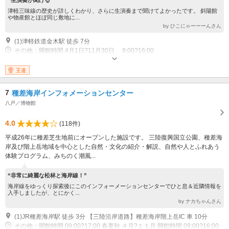
津軽三味線の歴史が詳しくわかり、さらに生演奏まで聞けてよかったです。 斜陽館
や物産館とほぼ同じ敷地に...
by ひこにゃーーーんさん
(1)津軽鉄道金木駅 徒歩 7分
その他：開館時間 4月1日?11月30日 9:00?16:00
王道
7
種差海岸インフォメーションセンター
八戸／博物館
4.0
(118件)
平成26年に種差芝生地前にオープンした施設です。 三陸復興国立公園、種差海
岸及び階上岳地域を中心とした自然・文化の紹介・解説、自然や人とふれあう
体験プログラム、みちのく潮風...
“非常に綺麗な松林と海岸線！”
海岸線をゆっくり探索後にこのインフォーメーションセンターでひと息＆近隣情報を
入手しましたが、とにかく...
by ナカちゃんさん
(1)JR種差海岸駅 徒歩 3分 【三陸沿岸道路】種差海岸階上岳IC 車 10分
その他：開館時間 09:00?17:00 春夏秋 ４月?１１月 開館時間 09:00?16:00