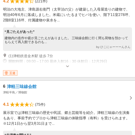
4.2
(221件)
明治の大地主、津島源右衛門（太宰治の父）が建築した入母屋造りの建物で、
明治40年6月に落成しました。米蔵にいたるまでヒバを使い、階下11室278坪、
2階8室116坪、付属建物や泉水を...
“見ごたえがあった”
建物内の造作や庭が見ごたえがありました。 三味線会館に行く間も荷物を預かって
もらえて再入館できるのも...
by ひこにゃーーーんさん
(1)津軽鉄道金木駅 徒歩 7分
開館時間：09:00～17:00 最終入館16：30 休館日：12月29日
王道
6
津軽三味線会館
津軽半島／博物館
4.1
(75件)
展示室では津軽三味線の歴史や民謡、郷土芸能等を紹介。津軽三味線の生演奏
もあり、事前予約でプロから津軽三味線の体験指導（有料）を受けられます。
※12月1日から翌3月31日まで...
“生演奏が聞ける”