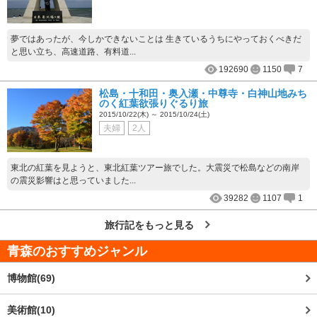
夢ではあったが、今しかできないことは 生きているうちにやっておくべきだ
と思い立ち、高速道路、有料道...
192690
1150
7
松島・十和田・奥入瀬・中尊寺・白神山地みち
のく紅葉欲張りぐるり旅
2015/10/22(木) ～ 2015/10/24(土)
夫婦
2人
東北の紅葉を見ようと、東北紅葉ツアー旅でした。大震災で松島などの南岸
の震災影響はと思っていました...
39282
1107
1
旅行記をもっと見る
青森
のおすすめジャンル
博物館(69)
美術館(10)