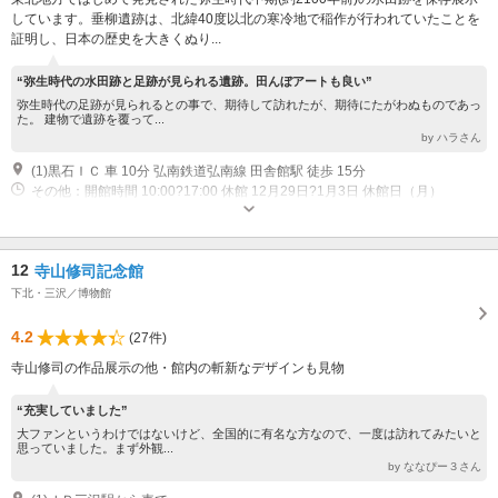
しています。垂柳遺跡は、北緯40度以北の寒冷地で稲作が行われていたことを
証明し、日本の歴史を大きくぬり...
“弥生時代の水田跡と足跡が見られる遺跡。田んぼアートも良い”
弥生時代の足跡が見られるとの事で、期待して訪れたが、期待にたがわぬものであっ
た。 建物で遺跡を覆って...
by ハラさん
(1)黒石ＩＣ 車 10分 弘南鉄道弘南線 田舎館駅 徒歩 15分
その他：開館時間 10:00?17:00 休館 12月29日?1月3日 休館日（月）
12
寺山修司記念館
下北・三沢／博物館
4.2
(27件)
寺山修司の作品展示の他・館内の斬新なデザインも見物
“充実していました”
大ファンというわけではないけど、全国的に有名な方なので、一度は訪れてみたいと
思っていました。まず外観...
by ななぴー３さん