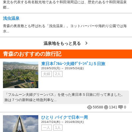
東北を代表する有名観光地である十和田湖周辺には、歴史のある十和田湖温泉
郷...
浅虫温泉
青森の奥座敷とも呼ばれる「浅虫温泉」。ヨットハーバーや海釣り公園では海
水...
温泉地をもっと見る
青森のおすすめの旅行記
東日本｢ﾌﾙﾑｰﾝ夫婦ｸﾞﾘｰﾝﾊﾟｽ｣５日旅
2019/5/20(月) ～ 2019/5/24(金)
夫婦
2人
「フルムーン夫婦グリーンパス」を使った東日本５日旅に行って来ました。
旅は７つの新幹線と特急列車な...
59588
1341
0
ひとり バイクで日本一周
2014/7/24(木) ～ 2014/8/26(火)
一人
1人