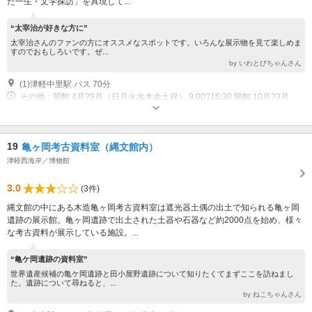
た一生・文学探訪」を具現して...
“太宰治が好きな方に”
太宰治さんのファンの方にオススメなスポットです。いろんな展示物を見て楽しめま
すのでおもしろいです。ぜ...
by いわとびちゃんさん
(1)津軽中里駅 バス 70分
その他：開館 4月?9月（日月火水木金土祝） 9:00?16:30 開館 10月?3月
（日月火水木金土祝） 9:00?16:00 休館 4月?9月 休館日無し 休館 10月?3月
（月火） 国民の祝日と重なる場合は翌日。
19
亀ヶ岡考古資料室（縄文館内）
津軽西海岸／博物館
3.0
(3件)
縄文館の中にある木造亀ヶ岡考古資料室は遮光器土偶の出土で知られる亀ヶ岡
遺跡の展示館。亀ヶ岡遺跡で出土された土器や石器など約2000点を始め、様々
な考古資料が展示している施設。...
“亀ケ岡遺跡の資料室”
世界遺産候補の亀ケ岡遺跡と田小屋野遺跡について知りたくてまずここを訪ねまし
た。遺跡について尋ねると、...
by ねこちゃんさん