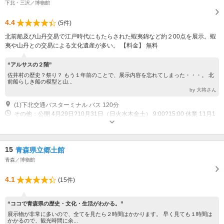
下北・三沢／博物館
4.4
(5件)
北前船及び山丹交易で江戸時代にもたらされた蝦夷錦など約２00点を展示。蝦
夷や山丹との交易による文化遺産が多い。 【料金】 無料
“アルサスの２階”
佐井村の歴史？祭り？ もう１年前のことで、展示内容を忘れてしまった・・・。 北
前船らしき船の模型と山...
by 大将さん
(1)下北交通バスターミナル バス 120分
その他：公開 4月29日?10月31日（日火水木金土） 9:00?15:00 休業 11月1
日?4月28日
15
青森県立郷土館
青森／博物館
4.1
(15件)
“ココで青森県の歴史・文化・生活がわかる。”
展示物が非常に多いので、全てを見たら２時間はかかります。 早く見ても１時間は
かかるので、観光時間に余...