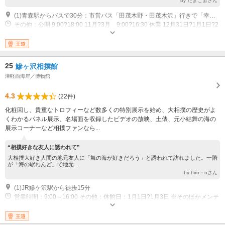
by たまこぉさん
(1)青森駅からバスで30分：市営バス「田茂木野・田茂木沢」行きで「幸畑墓苑下車」バス停前 または、市営バス「横内環状→青森駅」行で「幸畑下車」徒歩約10分
その他：公開 9:00?18:00 11月?3月 9:00?16:30 休業 12月31日?1月1日?2
月の第4水・木曜日
王道
25
鰺ヶ沢相撲館
津軽西海岸／博物館
4.3
(22件)
化粧回し、貴重なトロフィーなど数多くの特別展示を始め、大相撲の歴史がよ
くわかるパネル展示、名場面を収録したビデオの放映、土俵、元小結舞の海の
展示コーナーなど相撲ファンなら...
“相撲好きな友人に誘われて”
大相撲大好き人間の地元友人に「舞の海が好きだろう」と誘われて訪れました。一階
が「海の駅わんど」で地元...
by hiro－nさん
(1)JR鰺ケ沢駅から徒歩15分
営業時間：9:00～16:00 その他：休館日：1月1日?1月3日 ※そのほかメンテ
ナンスによる臨時休館日あり
王道