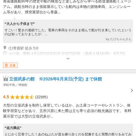
青函連絡船80年の歴史や船の構造など楽しみながら学べる鉄道連絡船ミュージ
アム。就航当時のまま係留展示している船内は本物の貨物車両、エンジンルー
ム等があり、煙突展望台から青森...
“大人から子供まで”
すごい！驚きの連鎖でした。電車の車両をそのまま積んで船が行き来していたという
のは知っておりましたが、...
by たけちゃんさん
(1)青森駅 徒歩 5分
その他：開館 4月1日?10月31日 9:00?19:00 （最終入場18:00） 8月7日
9:00?15:00（最終入場14:30） 11月1日?3月31日9:00?17:00（最終入場
16:30） 休館 12月31日?1月1日 （3月は要問合せ） 11月1日?3月31日毎週
王道
月曜（祝日・振替休日の場合は翌日）、3月第2週月?金曜
立佞武多の館 ※2026年6月末日(予定) まで休館
津軽半島／博物館
4.5
(329件)
大型の立佞武多を制作し保管しているほか、お土産コーナーやレストラン、体
験学習室などがあり、五所川原に来た際は立ち寄り必須の観光施設です。 有料
展示室では大型の立佞武多が...
“迫力満点”
とにかく圧巻でした！あのねぷたが道を練り歩くのを想像すると実際の祭りをみてみ