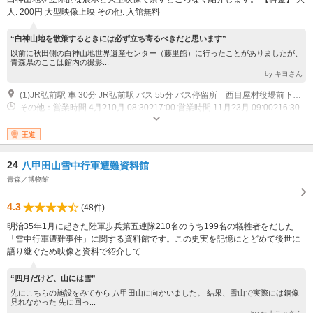
人: 200円 大型映像上映 その他: 入館無料
“白神山地を散策するときには必ず立ち寄るべきだと思います”
以前に秋田側の白神山地世界遺産センター（藤里館）に行ったことがありましたが、
青森県のここは館内の撮影...
by キヨさん
(1)JR弘前駅 車 30分 JR弘前駅 バス 55分 バス停留所 西目屋村役場前下車徒歩すぐ
その他：営業時間 4月?10月 08:30?17:00 営業時間 11月?3月 09:00?16:30
休館日 4月?12月 第2月曜日（祝日の場合は翌日）、8月は第4月曜日 休館日
1月?3月（月木） 祝日の場合は翌日 休館日 12月29日?1月3日
王道
24
八甲田山雪中行軍遭難資料館
青森／博物館
4.3
(48件)
明治35年1月に起きた陸軍歩兵第五連隊210名のうち199名の犠牲者をだした
「雪中行軍遭難事件」に関する資料館です。この史実を記憶にとどめて後世に
語り継ぐため映像と資料で紹介して...
“四月だけど、山には雪”
先にこちらの施設をみてから 八甲田山に向かいました。 結果、雪山で実際には銅像
見れなかった 先に回っ...