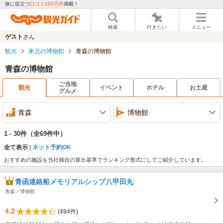
旅に役立つ
口コミ100万件
掲載！
検索
行きたい
メニュー
ゲスト
さん
観光
東北の博物館
青森の博物館
青森の博物館
ご当地
観光
イベント
ホテル
お土産
グルメ
青森
博物館
1 - 30件
（全69件中）
全て表示
ネット予約OK
おすすめの施設を当社独自の算出基準でランキング形式にしてご紹介しています。
青函連絡船メモリアルシップ八甲田丸
青森／博物館
4.2
(494件)