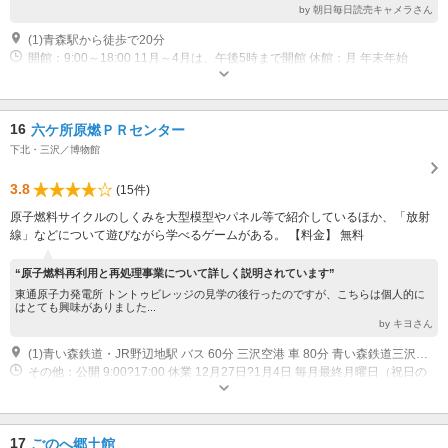
by 朝日毎日読売キャメラさん
(1)青森駅から徒歩で20分
開館：9:00～18:00 11月～4月は、午後5時まで開館 休館：月 年末年始
12/29～1/3 館内整理・臨時休館は要問合せ
16
六ケ所原燃ＰＲセンター
下北・三沢／博物館
3.8
(15件)
原子燃料サイクルのしくみを大型模型やパネル等で紹介しているほか、「放射
線」などについて遊びながら学べるゲームがある。 【料金】 無料
“原子燃料再利用と再処理事業について詳しく説明されています”
東通原子力発電所 トントゥビレッジの見学の後行ったのですが、こちらは個人的に
はとても興味がありました...
by キヨさん
(1)青い森鉄道・JR野辺地駅 バス 60分 三沢空港 車 80分 青い森鉄道三沢駅 車 90分
その他：公開 9:00?17:00 休業 12月27日?1月4日 毎月最終月曜日（祝日の
場合は翌日）と年末年始
17
ごのへ郷土館