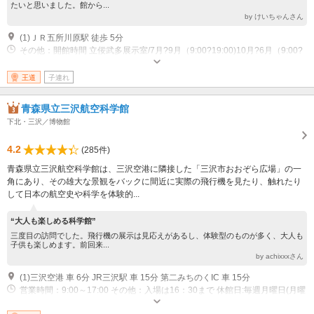
たいと思いました。館から...
by けいちゃんさん
(1)ＪＲ五所川原駅 徒歩 5分
その他：開館時間 立佞武多展示室/7月?9月（9:00?19:00)10月?6月（9:00?
17:00） 美術展時ギャラリー/通年（9:00?17:00） 定休日 1月1日（営業の場
合有。要問合せ）
王道
子連れ
青森県立三沢航空科学館
下北・三沢／博物館
4.2
(285件)
青森県立三沢航空科学館は、三沢空港に隣接した「三沢市おおぞら広場」の一
角にあり、その雄大な景観をバックに間近に実際の飛行機を見たり、触れたり
して日本の航空史や科学を体験的...
“大人も楽しめる科学館”
三度目の訪問でした。飛行機の展示は見応えがあるし、体験型のものが多く、大人も
子供も楽しめます。前回来...
by achixxxさん
(1)三沢空港 車 6分 JR三沢駅 車 15分 第二みちのくIC 車 15分
営業時間：9:00～17:00 その他：入場は16：30まで 休館日:毎週月曜日(月曜
日が祝日の場合は翌日)､12月30日?1月1日