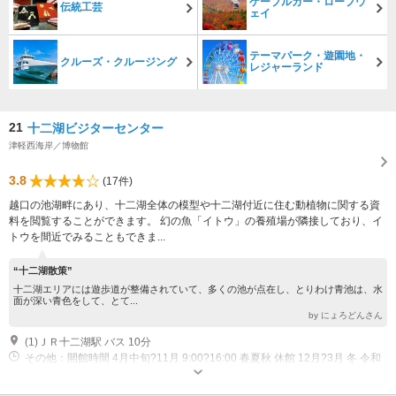
ケーブルカー・ロープウ
伝統工芸
ェイ
テーマパーク・遊園地・
クルーズ・クルージング
レジャーランド
21
十二湖ビジターセンター
津軽西海岸／博物館
3.8
(17件)
越口の池湖畔にあり、十二湖全体の模型や十二湖付近に住む動植物に関する資
料を閲覧することができます。 幻の魚「イトウ」の養殖場が隣接しており、イ
トウを間近でみることもできま...
“十二湖散策”
十二湖エリアには遊歩道が整備されていて、多くの池が点在し、とりわけ青池は、水
面が深い青色をして、とて...
by にょろどんさん
(1)ＪＲ十二湖駅 バス 10分
その他：開館時間 4月中旬?11月 9:00?16:00 春夏秋 休館 12月?3月 冬 令和
６年４月より無人開放