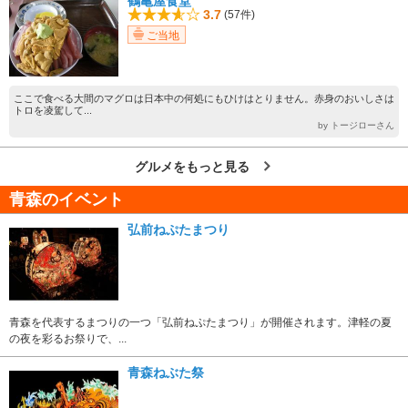
鶴亀屋食堂
3.7
(57件)
ご当地
ここで食べる大間のマグロは日本中の何処にもひけはとりません。赤身のおいしさは
トロを凌駕して...
by トージローさん
グルメをもっと見る
青森のイベント
弘前ねぷたまつり
青森を代表するまつりの一つ「弘前ねぷたまつり」が開催されます。津軽の夏
の夜を彩るお祭りで、...
青森ねぶた祭