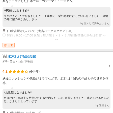
梨をテーマにした日本で唯一のテーマミュージアム。
“子連れにおすすめ”
今回は夫と2人で行きましたが、子連れで、梨の時期に行くといい思いました。建物
の外に梨の木があり、きっ...
by 宝くじで夢みたいさん
(1)倉吉駅からバスで（倉吉パークスクエア下車)
開館：9:00～17:00 休館：毎月第１・３・５月曜日(祝日の場合は翌日) 休
館：12月29日～1月3日
王道
水木しげる記念館
米子・皆生・大山／博物館
4.2
(644件)
妖怪コレクションや妖怪ジオラマなどで、水木しげる氏の作品とその世界を体
感。
“お世話になりました”
さりげなく車椅子を用意いただき館内をたっぷり観覧できました。水木しげるさんの
思いがより伝わっています...
by 達磨さん
(1)境港駅から徒歩約10分