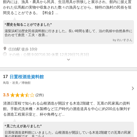
館内には、漁具・農具から民具、生活用具が所狭しと展示され、館内に据え置
かれた伝馬船の実物や収集された数々の漁具などから、独特の漁村の民俗を垣
間見ることができる。 【料金】...
“歴史を知ることができました”
湯梨浜町泊歴史民俗資料館に行きました。長い時間を通して、泊の気候や自然条件に
合わせて創意・工夫・改善...
by れいすさん
(1)泊駅 徒歩 10分
その他：公開 9:00?16:30 休業 12月29日?1月3日
17
日置桜酒造資料館
鳥取・岩美／博物館
3.5
(2件)
清酒日置桜で知られる山根酒造が開設する木造2階建て、瓦葺の民家風の資料
館。手動式洗米機・木製樽など江戸時代の酒造道具を中心に約200点を陳列す
る酒造工程展示室と、杯や角樽など...
“見ごたえがありました”
日置桜酒造資料館にいきました。山根酒造が開設している木造2階建ての瓦葺の民家
風の資料館です。見ごたえ...