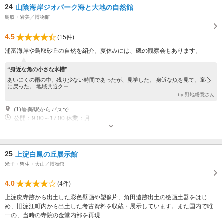
24
山陰海岸ジオパーク海と大地の自然館
鳥取・岩美／博物館
4.5
(15件)
浦富海岸や鳥取砂丘の自然を紹介。夏休みには、磯の観察会もあります。
“身近な魚の小さな水槽”
あいにくの雨の中、残り少ない時間であったが、見学した。 身近な魚を見て、童心
に戻った。 地域共通クー...
by 野地粉意さん
(1)岩美駅からバスで
公開：9:00～17:00 休業：月
25
上淀白鳳の丘展示館
米子・皆生・大山／博物館
4.0
(4件)
上淀廃寺跡から出土した彩色壁画や塑像片、角田遺跡出土の絵画土器をはじ
め、旧淀江町内から出土した考古資料を収蔵・展示しています。また国内で唯
一の、当時の寺院の金堂内部を再現...