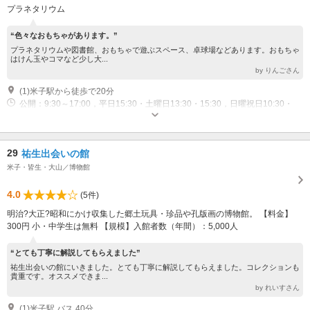
プラネタリウム
“色々なおもちゃがあります。”
プラネタリウムや図書館、おもちゃで遊ぶスペース、卓球場などあります。おもちゃ
はけん玉やコマなど少し大...
by りんごさん
(1)米子駅から徒歩で20分
公開：9:30～17:00，平日15:30・土曜日13:30・15:30，日曜祝日10:30・
13:30・15:30 休業：火曜日・祝日の翌日・年末年始・臨時休館日あり
29
祐生出会いの館
米子・皆生・大山／博物館
4.0
(5件)
明治?大正?昭和にかけ収集した郷土玩具・珍品や孔版画の博物館。 【料金】
300円 小・中学生は無料 【規模】入館者数（年間）：5,000人
“とても丁寧に解説してもらえました”
祐生出会いの館にいきました。とても丁寧に解説してもらえました。コレクションも
貴重です。オススメできま...
by れいすさん
(1)米子駅 バス 40分