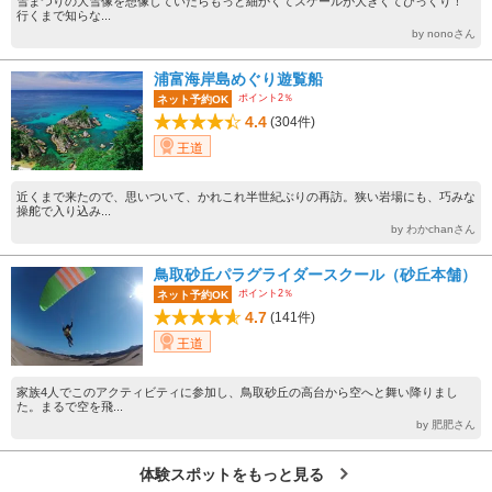
雪まつりの大雪像を想像していたらもっと細かくてスケールが大きくてびっくり！
行くまで知らな...
by nonoさん
浦富海岸島めぐり遊覧船
ポイント2％
ネット予約OK
4.4
(304件)
王道
近くまで来たので、思いついて、かれこれ半世紀ぶりの再訪。狭い岩場にも、巧みな
操舵で入り込み...
by わかchanさん
鳥取砂丘パラグライダースクール（砂丘本舗）
ポイント2％
ネット予約OK
4.7
(141件)
王道
家族4人でこのアクティビティに参加し、鳥取砂丘の高台から空へと舞い降りまし
た。まるで空を飛...
by 肥肥さん
体験スポットをもっと見る