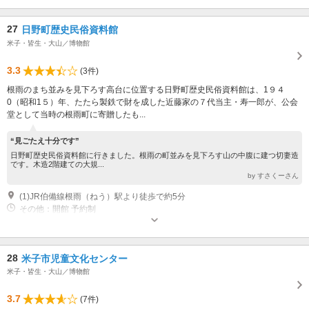
27
日野町歴史民俗資料館
米子・皆生・大山／博物館
3.3
(3件)
根雨のまち並みを見下ろす高台に位置する日野町歴史民俗資料館は、1９４
0（昭和1５）年、たたら製鉄で財を成した近藤家の７代当主・寿一郎が、公会
堂として当時の根雨町に寄贈したも...
“見ごたえ十分です”
日野町歴史民俗資料館に行きました。根雨の町並みを見下ろす山の中腹に建つ切妻造
です。木造2階建ての大規...
by すさくーさん
(1)JR伯備線根雨（ねう）駅より徒歩で約5分
その他：開館 予約制
28
米子市児童文化センター
米子・皆生・大山／博物館
3.7
(7件)