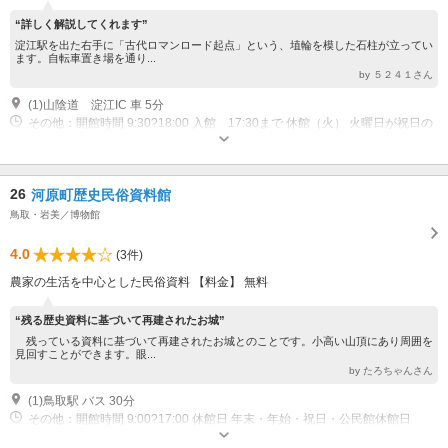
“詳しく解説してくれます”
淀江駅を出た右手に「古代ロマンロード起点」という、埴輪を模した石柱が立ってい
ます。自転車置き場を通り...
by ５２４１さん
(1)山陰道 淀江IC 車 5分
その他：開館時間 9:30?18:00 入館 17:30まで 休館（火） 火曜日が祝日の
場合は翌日 休館 年末年始
26
河原町歴史民俗資料館
鳥取・岩美／博物館
4.0
(3件)
農家の生活を中心とした民俗資料 【料金】 無料
“残る歴史資料に基づいて再建されたお城”
残っている資料に基づいて再建されたお城とのことです。小高い山頂にあり周囲を
見回すことができます。眼...
by たろちゃんさん
(1)鳥取駅 バス 30分
その他：開館時間 9:00?17:00 休館日 年末・年始・祝日・公民館休館日