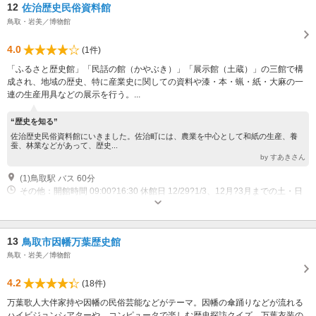
12
佐治歴史民俗資料館
鳥取・岩美／博物館
4.0
(1件)
「ふるさと歴史館」「民話の館（かやぶき）」「展示館（土蔵）」の三館で構
成され、地域の歴史、特に産業史に関しての資料や漆・本・蝋・紙・大麻の一
連の生産用具などの展示を行う。...
“歴史を知る”
佐治歴史民俗資料館にいきました。佐治町には、農業を中心として和紙の生産、養
蚕、林業などがあって、歴史...
by すあきさん
(1)鳥取駅 バス 60分
その他：開館時間 09:00?16:30 休館日 12/29?1/3、12月?3月までの土・日
曜日・祝日、不定休お問い合わせ下さい。
13
鳥取市因幡万葉歴史館
鳥取・岩美／博物館
4.2
(18件)
万葉歌人大伴家持や因幡の民俗芸能などがテーマ。因幡の傘踊りなどが流れる
ハイビジョンシアターや、コンピュータで楽しむ歴史探訪クイズ。万葉衣装の