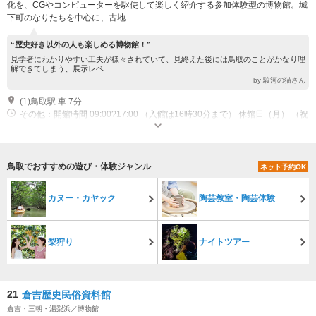
化を、CGやコンピューターを駆使して楽しく紹介する参加体験型の博物館。城
下町のなりたちを中心に、古地...
“歴史好き以外の人も楽しめる博物館！”
見学者にわかりやすい工夫が様々されていて、見終えた後には鳥取のことがかなり理
解できてしまう、展示レベ...
by 駿河の猫さん
(1)鳥取駅 車 7分
その他：開館時間 09:00?17:00 （入館は16時30分まで） 休館日（月） （祝
日の場合は開館）、祝日の翌日、年末年始
鳥取でおすすめの遊び・体験ジャンル
ネット予約OK
カヌー・カヤック
陶芸教室・陶芸体験
梨狩り
ナイトツアー
21
倉吉歴史民俗資料館
倉吉・三朝・湯梨浜／博物館