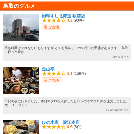
鳥取のグルメ
回転すし北海道 駅南店
4.3
(93件)
ご当地
待ち時間はそれなりにありますが とても美味しいので待った甲斐があります。 鳥取
に行った時は...
by まりさん
魚山亭
4.1
(158件)
ご当地
平日の夜に行きました。本日マグロを入荷したというのでマグロ丼を注文しました。
大トロ、中トロ...
by norinorikoさん
ひの木家 淀江本店
4.5
(8件)