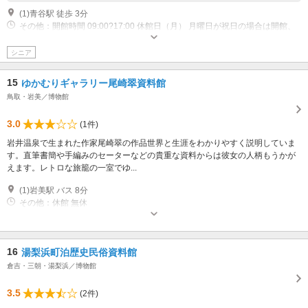
(1)青谷駅 徒歩 3分
その他：開館時間 09:00?17:00 休館日（月） 月曜日が祝日の場合は開館、
祝日の翌日、年末年始、※2月中に臨時休館あり
シニア
15
ゆかむりギャラリー尾崎翠資料館
鳥取・岩美／博物館
3.0
(1件)
岩井温泉で生まれた作家尾崎翠の作品世界と生涯をわかりやすく説明していま
す。直筆書簡や手編みのセーターなどの貴重な資料からは彼女の人柄もうかが
えます。レトロな旅籠の一室でゆ...
(1)岩美駅 バス 8分
その他：休館 無休
16
湯梨浜町泊歴史民俗資料館
倉吉・三朝・湯梨浜／博物館
3.5
(2件)