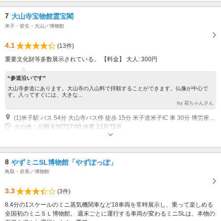
7
大山寺宝物館霊宝閣
米子・皆生・大山／博物館
4.1
(13件)
重要文化財等多数展示されている。 【料金】 大人: 300円
“参道沿いです”
大山寺参道にあります。大山寺の入山料で拝観することができます。仏像が中心で
す。入ってすぐには、大きな...
by 花ちゃんさん
(1)米子駅 バス 54分 大山寺バス停 徒歩 15分 米子道米子IC 車 30分 博労座駐車場 徒歩 15分
その他：公開 9:00?17:00 休業 12月?3月
8
やずミニSL博物館「やずぽっぽ」
鳥取・岩美／博物館
3.3
(3件)
8.4分の1スケールのミニ蒸気機関車など18車両を常時展示し、乗って楽しめる
全国初のミニＳＬ博物館。 週末ごとに運行する車両が変わるミニSLは、本物の