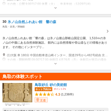
その他：公開 9:00?17:00 休業（火） 、年末年始 （12/29?1/4)
30
氷ノ山自然ふれあい館 響の森
鳥取・岩美／博物館
氷ノ山自然ふれあい館「響の森」は氷ノ山後山那岐山国定公園、 1,510ｍの氷
ノ山の中腹にある自然体験施設。 館内には自然情報や登山道などの情報があり
ます。 その他にインタープリ...
(1)大阪 車 180分 中国自動車道山崎インター、国道29号から482号経由 京都 車 210分 中国自動車道山崎インター、国道29号から482号経由 中国自動車道 佐用JCT 車 120分 佐用JCT→鳥取自動車道 大原IC→国道373号→ 鳥取自動車道 西粟倉IC→河原IC→国道29号→482号 鳥取 車 60分 岡山 車 180分 大阪駅?若桜駅 列車 150分 特急「スーパーはくと」 郡家駅?若桜駅 列車 30分 若桜鉄道 若桜駅 バス 25分 若桜町営バス（つく米線）
その他：開館時間 09:00?17:00 休館日 4月?9月（月） 休館日が祝日の場合
は翌日 夏休み期間中は無休 休館日 10月?11月（月火） 休館日が祝日の場合
は翌日 休館日 12月?3月（月火水） 休館日が祝日の場合は翌日 年末年始／
12/29?1/3は休館 12月?3月、展示室閉鎖
鳥取の体験スポット
鳥取砂丘 砂の美術館
ポイント2％
ネット予約OK
4.3
(1,238件)
王道