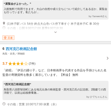
“展覧会がよかった。”
入館無料で利用できます。大山の自然や成り立ちについて紹介してあるほか、展覧会
も行っています。私たちが...
by Yanwenliさん
(1)米子駅 バス 54分 終点大山寺バス停下車すぐ 米子道米子IC 車 30分
その他：公開 9:00?17:00 夏季9:00?18:30
王道
6
西河克己映画記念館
鳥取・岩美／博物館
3.7
(7件)
「絶唱」「伊豆の踊り子」など、日本映画界を代表する作品を手掛けられた名
監督の寄贈資料を数多く展示しています。 【料金】 無料
“西河克己映画記念館”
鳥取県八頭郡智頭町にある地元出身の映画監督・西河克己氏の記念館。2階建ての西
洋館で、以前は結核療養施...
by ひでちゃんさん
その他：営業 10:00?17:00 休業（水）