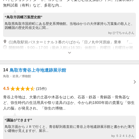
無料試着（有料）など、多彩な内...
“鳥取市因幡万葉歴史館”
鳥取県鳥取市国府町にある歴史系博物館。当地ゆかりの大伴家持ら万葉集の歌人と、
因幡国の歴史民俗文化に関...
by ひでちゃんさん
(1)鳥取駅前バスターミナル３番のりばから「日ノ丸中河原線」乗車 「因幡万葉歴史館」または「因幡万葉歴史館入口」下車 いずれも徒歩５分
開館時間：9:00～17:00（最終入館は16:30） 休館日：月曜日（月曜日が祝
日の場合は開館・翌日休館）、祝日の翌日、年末年始（12/29～1/3）
14
鳥取市青谷上寺地遺跡展示館
鳥取・岩美／博物館
4.5
(15件)
青谷上寺地は、大量の土器や木器をはじめ、石器・鉄器・青銅器・骨角器な
ど、弥生時代の生活用具や祭り道具のほか、今から約1800年前の貴重な「弥生
人の脳」が発見され、「弥生の博物...
“議論ができます”
鳥取方面からＪＲで行くと、青谷駅到着直前に青谷上寺地遺跡展示館と書かれた薄汚
い建物が見えますが、展示...
by ５２４１さん