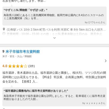
石炭を燃やし運行します。季節...
“やずミニSL博物館「やずぽっぽ」”
鳥取県八頭町にあるミニ蒸気機関車博物館。船岡竹林公園内に8.4分の１スケールの
ミニ蒸気機関車（SL）を常...
by ひでちゃんさん
(1)隼駅 バス 10分 2.5km 町営バスを利用 河原IC 車 8分 5km 出口を八頭方面へ進む 船岡出口 車 5分 4km 船岡ランプを降りる
営業時間：10:00～15:00 その他：ミニSL乗車体験は土日のみ 雨天中止
20名以上の予約は平日対応可 休館日：水曜日（ 水曜日が祝日の場合は開
館 翌日木曜日休館）
9
米子市福市考古資料館
米子・皆生・大山／博物館
4.0
(3件)
福市遺跡，青木遺跡出土品。福市遺跡公園と隣接し、桜(4月)、ツツジ(5月)の開
花時期にはお花見もできる。 【料金】 常設展、企画展は無料。特別展は別途料
金を定める。 【規模】入...
“福市遺跡公園敷地内に福市考古資料館がありました”
鳥取県米子市観光で福市遺跡公園を訪問しました。すると、駐車場近くに福市考古資
料館がありましたので入館...
by ａｙａａｙａさん