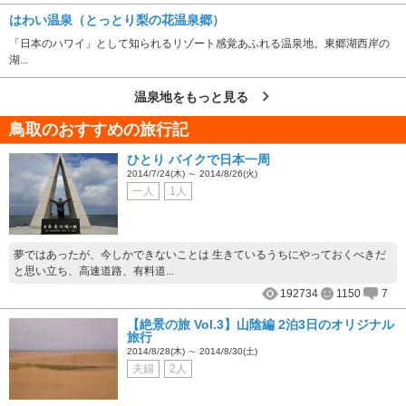
はわい温泉（とっとり梨の花温泉郷）
「日本のハワイ」として知られるリゾート感覚あふれる温泉地。東郷湖西岸の
湖...
温泉地をもっと見る
鳥取のおすすめの旅行記
ひとり バイクで日本一周
2014/7/24(木) ～ 2014/8/26(火)
一人
1人
夢ではあったが、今しかできないことは 生きているうちにやっておくべきだ
と思い立ち、高速道路、有料道...
192734
1150
7
【絶景の旅 Vol.3】山陰編 2泊3日のオリジナル
旅行
2014/8/28(木) ～ 2014/8/30(土)
夫婦
2人