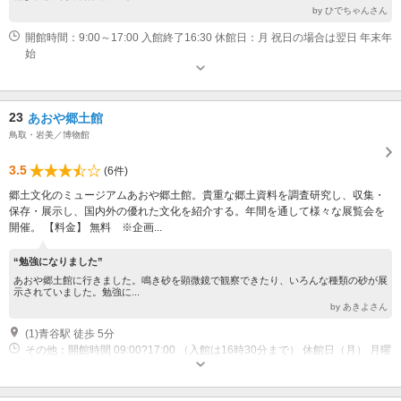
by ひでちゃんさん
開館時間：9:00～17:00 入館終了16:30 休館日：月 祝日の場合は翌日 年末年
始
23
あおや郷土館
鳥取・岩美／博物館
3.5
(6件)
郷土文化のミュージアムあおや郷土館。貴重な郷土資料を調査研究し、収集・
保存・展示し、国内外の優れた文化を紹介する。年間を通して様々な展覧会を
開催。 【料金】 無料 ※企画...
“勉強になりました”
あおや郷土館に行きました。鳴き砂を顕微鏡で観察できたり、いろんな種類の砂が展
示されていました。勉強に...
by あきよさん
(1)青谷駅 徒歩 5分
その他：開館時間 09:00?17:00 （入館は16時30分まで） 休館日（月） 月曜
が祝日の場合は翌日、祝日の翌日（その日が日曜日、土曜日または休日であ
る場合を除く）、年末年始、その他 展示入替えによる臨時休館あり