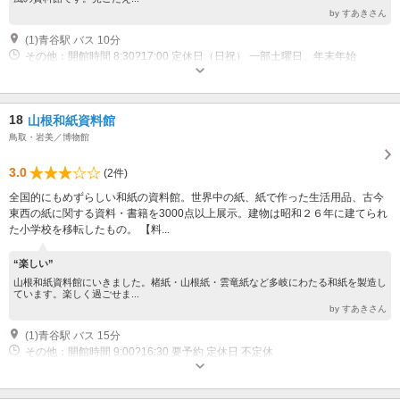
by すあきさん
(1)青谷駅 バス 10分
その他：開館時間 8:30?17:00 定休日（日祝） 一部土曜日、年末年始
18
山根和紙資料館
鳥取・岩美／博物館
3.0
(2件)
全国的にもめずらしい和紙の資料館。世界中の紙、紙で作った生活用品、古今
東西の紙に関する資料・書籍を3000点以上展示。建物は昭和２６年に建てられ
た小学校を移転したもの。 【料...
“楽しい”
山根和紙資料館にいきました。楮紙・山根紙・雲竜紙など多岐にわたる和紙を製造し
ています。楽しく過ごせま...
by すあきさん
(1)青谷駅 バス 15分
その他：開館時間 9:00?16:30 要予約 定休日 不定休