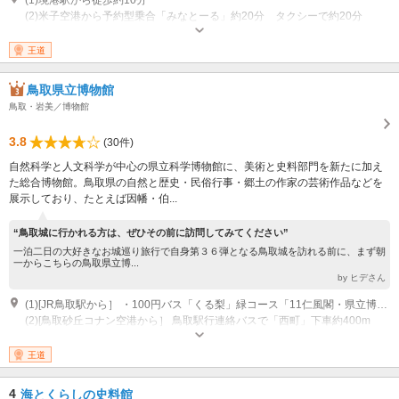
(2)米子空港から予約型乗合「みなとーる」約20分 タクシーで約20分
開館時間：9:30～17:00 (最終入場16時30分まで） 休業：無休
王道
鳥取県立博物館
鳥取・岩美／博物館
3.8
(30件)
自然科学と人文科学が中心の県立科学博物館に、美術と史料部門を新たに加え
た総合博物館。鳥取県の自然と歴史・民俗行事・郷土の作家の芸術作品などを
展示しており、たとえば因幡・伯...
“鳥取城に行かれる方は、ぜひその前に訪問してみてください”
一泊二日の大好きなお城巡り旅行で自身第３６弾となる鳥取城を訪れる前に、まず朝
一からこちらの鳥取県立博...
by ヒデさん
(1)[JR鳥取駅から］ ・100円バス「くる梨」緑コース「11仁風閣・県立博物館」下車すぐ ・ループ麒麟獅子「３鳥取城跡」下車すぐ ・砂丘・湖山・賀露方面行 「西町」 下車 約４００m ・市内回り岩倉・中河原方面行 「わらべ館 前」 下車 約６００m
(2)[鳥取砂丘コナン空港から］ 鳥取駅行連絡バスで「西町」下車約400m
開館：09:00～17:00 （入館は閉館30分前、19時まで延長する場合あり） 休
館：月 （祝日の場合は翌日）、年末年始
王道
専用駐車場あり（無料）40台
4
海とくらしの史料館