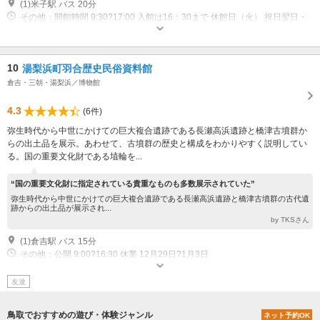
(1)米子駅 バス 20分
その他：開館時間 9:30?17:00 入館は16：30まで 休館日（火） 祝日翌日・
年末年始・展示替えに伴う臨時休館日あり
10
湯梨浜町羽合歴史民俗資料館
倉吉・三朝・湯梨浜／博物館
4.3
(6件)
弥生時代から中世にかけての巨大複合遺跡である長瀬高浜遺跡と橋津古墳群か
らの出土品を展示。あわせて、古墳群の歴史と構成をわかりやすく説明してい
る。国の重要文化財である埴輪を...
“国の重要文化財に指定されている貴重なものも多数展示されていた”
弥生時代から中世にかけての巨大複合遺跡である長瀬高浜遺跡と橋津古墳群の古代遺
跡からの出土品が展示され...
by TKSさん
(1)倉吉駅 バス 15分
その他：公開 9:00?16:30 休業 12月29日?1月3日
友達
鳥取でおすすめの遊び・体験ジャンル
ネット予約OK