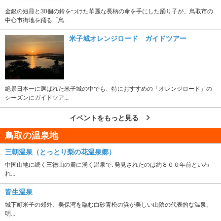
金銀の短冊と30個の鈴をつけた華麗な長柄の傘を手にした踊り子が、鳥取市の
中心市街地を踊る「鳥...
米子城オレンジロード ガイドツアー
絶景日本一に選ばれた米子城の中でも、特におすすめの「オレンジロード」の
シーズンにガイドツア...
イベントをもっと見る
鳥取の温泉地
三朝温泉（とっとり梨の花温泉郷）
中国山地に続く三徳山の麓に湧く温泉で､発見されたのは約８００年前といわ
れ...
皆生温泉
城下町米子の郊外、美保湾を臨む白砂青松の浜が美しい山陰の代表的な温泉。
明...