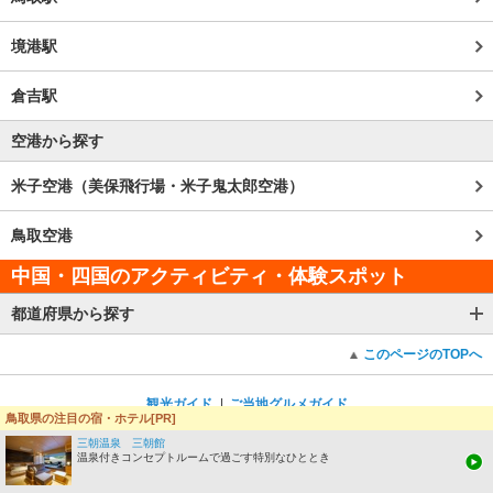
境港駅
倉吉駅
空港から探す
米子空港（美保飛行場・米子鬼太郎空港）
鳥取空港
中国・四国のアクティビティ・体験スポット
都道府県から探す
このページのTOPへ
観光ガイド
ご当地グルメガイド
鳥取県の注目の宿・ホテル[PR]
イベントガイド
お土産ガイド
三朝温泉 三朝館
温泉付きコンセプトルームで過ごす特別なひととき
みんなの旅行記
じゃらんTOPへ