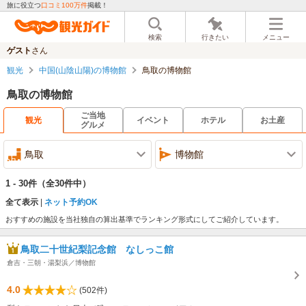
旅に役立つ
口コミ100万件
掲載！
検索
行きたい
メニュー
ゲスト
さん
観光
中国(山陰山陽)の博物館
鳥取の博物館
鳥取の博物館
ご当地
観光
イベント
ホテル
お土産
グルメ
鳥取
博物館
1 - 30件
（全30件中）
全て表示
ネット予約OK
おすすめの施設を当社独自の算出基準でランキング形式にしてご紹介しています。
鳥取二十世紀梨記念館 なしっこ館
倉吉・三朝・湯梨浜／博物館
4.0
(502件)