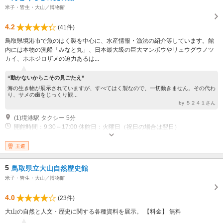
米子・皆生・大山／博物館
4.2
(41件)
鳥取県境港市で魚のはく製を中心に、水産情報・漁法の紹介等しています。館
内には本物の漁船「みなと丸」、日本最大級の巨大マンボウやリュウグウノツ
カイ、ホホジロザメの迫力あるは...
“動かないからこその見ごたえ”
海の生き物が展示されていますが、すべてはく製なので、一切動きません。その代わ
り、サメの歯をじっくり観...
by ５２４１さん
(1)境港駅 タクシー 5分
開館時間：9:30～17:00 休館日：火曜日（祝日の場合は翌日）
王道
5
鳥取県立大山自然歴史館
米子・皆生・大山／博物館
4.0
(23件)
大山の自然と人文・歴史に関する各種資料を展示。 【料金】 無料