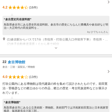
4.2
(16件)
“倉吉歴史民俗資料館”
鳥取県倉吉市にある歴史民俗資料館。倉吉市の歴史にちなんだ農機具や倉吉絣など明
治～大正時代の民俗資料を...
by ひでちゃんさん
(1)倉吉駅からバスで17分（市役所・打吹公園入口停留所下車） 市役所・打吹公園入口停留所から徒歩で5分
(2)米子自動車道湯原ＩＣから車で40分
開館時間：9:00～17:00 休館：月 祝日の場合は翌日
22
倉吉博物館
倉吉・三朝・湯梨浜／博物館
4.0
(13件)
打吹公園内にある博物館は現代建築の粋を集めて設計されたものです。前田寛
治・菅楯彦などの郷土ゆかりの作品，郷土の歴史・考古民族資料などが展示さ
れています。
“倉吉博物館”
鳥取県倉吉市にある公立美術館・博物館。美術部門では洋画家前田寛治と日本画家菅
楯彦、版画家長谷川富三郎...