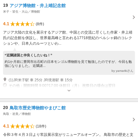
19
アジア博物館・井上靖記念館
米子・皆生・大山／博物館
4.1
(8件)
アジア大陸の文化を展示するアジア館、中国との交流に尽くした作家・井上靖
氏の記念館を併設し、世界最高峰と言われる17?18世紀のペルシャ錦のコレク
ションや、日本人のルーツといわ...
“近隣諸国と仲良くしたいね！”
約1か月前に豊岡市出石町の日本モンゴル博物館を見て勉強したのですが、今回も勉
強になりました。 近隣諸...
by yamarikiさん
(1)JR米子駅 車 25分 JR境港駅 車 15分
その他：開館時間 9:00?17:00 休館日（月） 祝祭日の場合は翌日
20
鳥取市歴史博物館やまびこ館
鳥取・岩美／博物館
4.1
(18件)
令和３年４月３日より常設展示室がリニューアルオープン。 鳥取市の歴史と文