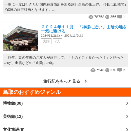
一生に一度は行きたい国内絶景箇所を巡る旅行企画の第三弾。 今回は山陰で2
泊3日の旅行計画となります。...
78758
356
1
２０２４年１１月 「神様に近い」山陰の地を
一気に駆ける
2024/11/2(土) ～ 2024/11/6(水)
夫婦
2人
昨年、妻の年来のご友人が旅行して、「ものすごく良かった！」と語った
のが、出雲などの「山陰」の地...
7548
270
2
旅行記をもっと見る
鳥取
のおすすめジャンル
博物館(30)
美術館(12)
文化施設(9)