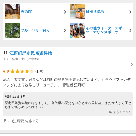
美術館
日帰り温泉
その他ウォータースポー
ブルーベリー狩り
ツ・マリンスポーツ
11
江府町歴史民俗資料館
米子・皆生・大山／博物館
4.0
(1件)
武具，古文書，民具など江府町の歴史物を展示しています。クラウドファンデ
ィングにより改修しリニューアル。 管理者 江府町
“楽しめます”
歴史民俗資料館に行きました。鳥取県の歴史を中心とする展覧会、また大人から子ど
もまで楽しめる各種イベン...
by すさくーさん
(1)江尾駅 徒歩 3分