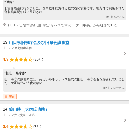
“登録”
旧官修墳墓に行きました。西南戦争における戦死者の墳墓です。地方庁で調製された
官製墳墓明細帳に登録され...
by まるたさん
(1)ＪＲ山陽本線新山口駅からバスで30分 「大田中央」から徒歩で10分
13
山口県旧県庁舎及び旧県会議事堂
山口市／歴史的建造物
4.3
(20件)
“旧山口県庁舎”
山口県庁の敷地内には、美しいルネッサンス様式の旧山口県庁舎も保存されていまし
た。大正時代の近代建築の...
by トシローさん
王道
14
築山跡（大内氏遺跡）
山口市／文化史跡・遺跡
3.6
(3件)