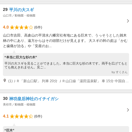
29
平川の大スギ
山口市／動物園・植物園
4.0
(6件)
山口市吉田、高倉山の平清水八幡宮社有地にある巨木で、うっそうとした雑木
林の中にあり、遠方からはその頭部だけが見えます。 大スギの幹の皮は「かむ
と歯痛が治る」や「安産のお...
“本当に巨大な杉の木”
平川の大スギを見ることができました。本当に巨大な杉の木です。両手を広げてもと
ても抱えきれません。見ご...
by すくさん
(1)ＪＲ「新山口駅」 列車 20分 ＪＲ山口線「湯田温泉駅」 車 15分 中国自動車道小郡ＩＣ 車 20分
30
神功皇后神社のイチイガシ
美祢市／動物園・植物園
4.1
(6件)
“巨木”