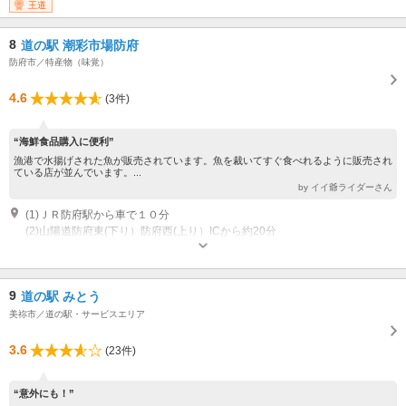
王道
8
道の駅 潮彩市場防府
防府市／特産物（味覚）
4.6
(3件)
“海鮮食品購入に便利”
漁港で水揚げされた魚が販売されています。魚を裁いてすぐ食べれるように販売され
ている店が並んでいます。...
by イイ爺ライダーさん
(1)ＪＲ防府駅から車で１０分
(2)山陽道防府東(下り）防府西(上り）ICから約20分
営業期間：9:00～18:00（鮮魚・加工品販売）、店舗によって終了時間が異
なります魚・加工品販売）のでお問い合わせください 定休日：毎週水曜日
定休日（祝日は営業）※一部店舗は営業
9
道の駅 みとう
美祢市／道の駅・サービスエリア
3.6
(23件)
“意外にも！”