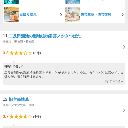
日帰り温泉
陶芸教室・陶芸体験
11
二反田溜池の湿地植物群落／かきつばた
美祢市／動物園・植物園
3.3
(3件)
“静かで良い”
二反田溜池の湿地植物群落を見ることができました。今は、カキツバタは咲いていま
せんが、咲く時期は良さそ...
by まるたさん
12
旧官修墳墓
美祢市／文化史跡・遺跡
3.7
(4件)