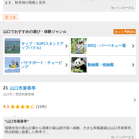
ます。秋芳洞の情報と見学...
by トシローさん
王道
山口でおすすめの遊び・体験ジャンル
ネット予約OK
サップ・SUP(スタンドア
BBQ・バーベキュー場
ップパドル)
バナナボート・チュービ
動物園・植物園
ング
21
山口市菜香亭
山口市／歴史的建造物
4.1
(15件)
“山口市菜香亭”
瑠璃光寺の香山公園から南東の築山跡方面へ移動、大きな和風建築は山口市菜香亭。
明治初期に創業した料亭で...
by トシローさん