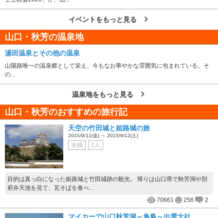
イベントをもっと見る
山口・秋芳の温泉地
湯田温泉とその他の温泉
山陽路唯一の温泉郷として栄え、今もなお華やかな雰囲気に包まれている。そ
の...
温泉地をもっと見る
山口・秋芳のおすすめの旅行記
天空の竹田城と姫路城の旅
2015/9/11(金) ～ 2015/9/12(土)
夫婦
2人
目的は真っ白になった姫路城と竹田城跡の観光。 帰りは山口県で秋芳洞や別
府弁天池を見て、瓦そばを食べ...
70661
256
2
マイカーで山口秋芳洞～角島～出雲大社