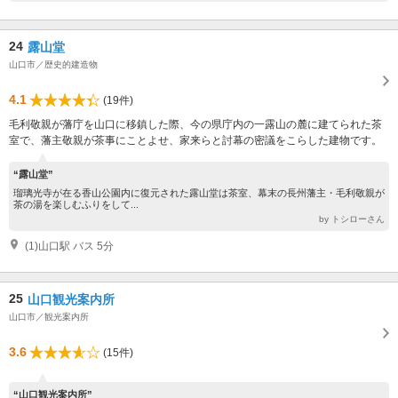
24
露山堂
山口市／歴史的建造物
4.1
(19件)
毛利敬親が藩庁を山口に移鎮した際、今の県庁内の一露山の麓に建てられた茶
室で、藩主敬親が茶事にことよせ、家来らと討幕の密議をこらした建物です。
“露山堂”
瑠璃光寺が在る香山公園内に復元された露山堂は茶室、幕末の長州藩主・毛利敬親が
茶の湯を楽しむふりをして...
by トシローさん
(1)山口駅 バス 5分
25
山口観光案内所
山口市／観光案内所
3.6
(15件)
“山口観光案内所”