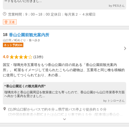
ードをもらいに行きまし...
by PESさん
営業時間：9：00～18：00 定休日：毎月第２・４水曜日
王道
18
香山公園前観光案内所
山口市／町めぐり・食べ歩き
ネット予約OK
4.0
(13件)
国宝・瑠璃光寺五重塔をもつ香山公園の目の前ある「香山公園前観光案内
所」。 町屋をイメージして造られたこちらの建物は、五重塔と同じ檜を積極的
に使用してつくられており、木の香...
“香山公園近くの観光案内所”
瑠璃光寺と香山公園周辺を散策後に立ち寄ったので、香山公園から山口市菜香亭方面
へ向かう案内を受けました...
by トシローさん
(1)JR山口駅からバスで約６分→県庁前バス停より徒歩約１０分
(2)中国自動車道小郡ICまたは山口ICより車で約１５分（駐車場は香山公園の駐車場をご利用ください）
休業日：年中無休 営業時間：9：00～18：00