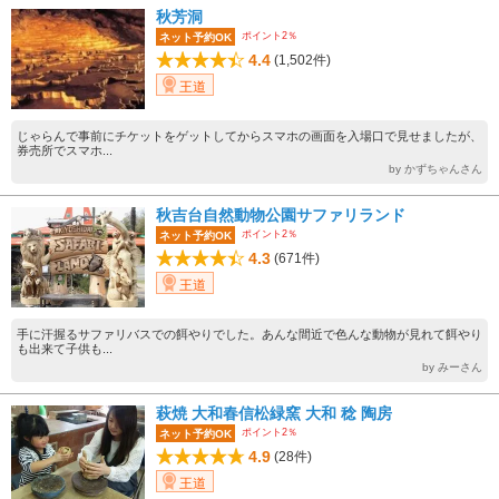
秋芳洞
ポイント2％
ネット予約OK
4.4
(1,502件)
王道
じゃらんで事前にチケットをゲットしてからスマホの画面を入場口で見せましたが、
券売所でスマホ...
by かずちゃんさん
秋吉台自然動物公園サファリランド
ポイント2％
ネット予約OK
4.3
(671件)
王道
手に汗握るサファリバスでの餌やりでした。あんな間近で色んな動物が見れて餌やり
も出来て子供も...
by みーさん
萩焼 大和春信松緑窯 大和 稔 陶房
ポイント2％
ネット予約OK
4.9
(28件)
王道