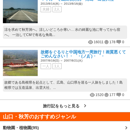
2013/8/14(水) ～ 2013/8/16(金)
夫婦
2人
涼を求めて秋芳洞へ。涼しいどころか寒い… 水の綺麗な池に寄ってから宿
へ。 一泊してCMで有名な角島...
16011
178
0
故郷をぐるりと中国地方一周旅行！画質悪くて
ごめんなさい！・゜・(ノД`)・゜・
2007/8/19(日) ～ 2007/8/21(火)
一人
1人
故郷である島根県を起点として、広島、山口県を巡る一人旅をしました！島
根県では玉造温泉、出雲大社、...
1520
177
0
旅行記をもっと見る
山口・秋芳
のおすすめジャンル
動物園・植物園(95)