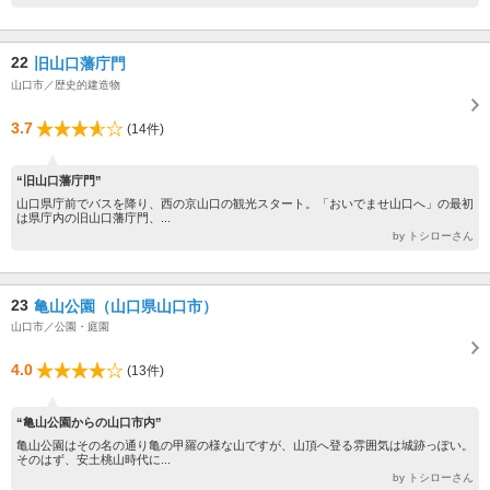
22
旧山口藩庁門
山口市／歴史的建造物
3.7
(14件)
“旧山口藩庁門”
山口県庁前でバスを降り、西の京山口の観光スタート。「おいでませ山口へ」の最初
は県庁内の旧山口藩庁門、...
by トシローさん
23
亀山公園（山口県山口市）
山口市／公園・庭園
4.0
(13件)
“亀山公園からの山口市内”
亀山公園はその名の通り亀の甲羅の様な山ですが、山頂へ登る雰囲気は城跡っぽい。
そのはず、安土桃山時代に...
by トシローさん