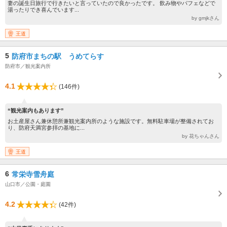
妻の誕生日旅行で行きたいと言っていたので良かったです。 飲み物やパフェなどで
湯ったりでき喜んでいます...
by gmjkさん
王道
5
防府市まちの駅 うめてらす
防府市／観光案内所
4.1
(146件)
“観光案内もあります”
お土産屋さん兼休憩所兼観光案内所のような施設です。無料駐車場が整備されてお
り、防府天満宮参拝の基地に...
by 花ちゃんさん
王道
6
常栄寺雪舟庭
山口市／公園・庭園
4.2
(42件)