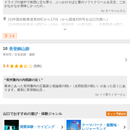
ドライブの途中で休憩に立ち寄り、ぶっかけそばと栗のソフトクリームを注文。これ
がなかなか美味しかったの...
by まーちゃんさん
(1)中国自動車道美祢ICから17分（から国道435号を山口方面へ）
(2)中国自動車道小郡ICから19分（国道9号（小郡方面）・主要県道小郡三隅線（三隅方面）を経由）
王道
10
長登銅山跡
美祢市／文化史跡・遺跡
3.4
(5件)
“長州藩内の内戦跡の近く”
幕末にあった長州藩内の正義派と俗論派の戦い（太田絵堂の戦い）があった近くにあ
ります。最初に長登銅山文...
by イイ爺ライダーさん
山口でおすすめの遊び・体験ジャンル
ネット予約OK
テーマパーク・遊園地・
洞窟体験・ケイビング
レジャーランド