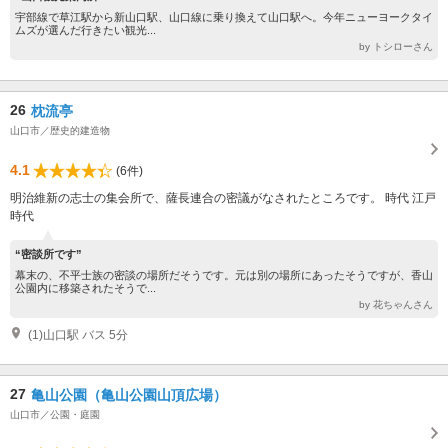
宇部線で草江駅から新山口駅、山口線に乗り換えて山口駅へ。今年ニューヨークタイ
ムズが選んだ行きたい観光...
by トシローさん
26
枕流亭
山口市／歴史的建造物
4.1
(6件)
明治維新の志士の集会所で、薩長連合の密議がなされたところです。 時代 江戸
時代
“密談所です”
幕末の、不平士族の密談の場所だそうです。元は別の場所にあったそうですが、香山
公園内に移築されたそうで...
by 花ちゃんさん
(1)山口駅 バス 5分
27
亀山公園（亀山公園山頂広場）
山口市／公園・庭園