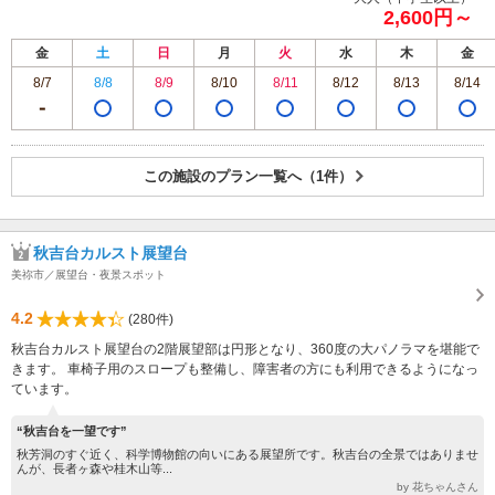
2,600円～
金
土
日
月
火
水
木
金
8/7
8/8
8/9
8/10
8/11
8/12
8/13
8/14
この施設のプラン一覧へ（1件）
秋吉台カルスト展望台
美祢市／展望台・夜景スポット
4.2
(280件)
秋吉台カルスト展望台の2階展望部は円形となり、360度の大パノラマを堪能で
きます。 車椅子用のスロープも整備し、障害者の方にも利用できるようになっ
ています。
“秋吉台を一望です”
秋芳洞のすぐ近く、科学博物館の向いにある展望所です。秋吉台の全景ではありませ
んが、長者ヶ森や桂木山等...
by 花ちゃんさん