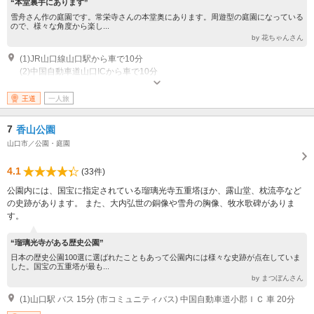
“本堂裏手にあります”
雪舟さん作の庭園です。常栄寺さんの本堂奥にあります。周遊型の庭園になっている
ので、様々な角度から楽し...
by 花ちゃんさん
(1)JR山口線山口駅から車で10分
(2)中国自動車道山口ICから車で10分
王道
一人旅
7
香山公園
山口市／公園・庭園
4.1
(33件)
公園内には、国宝に指定されている瑠璃光寺五重塔ほか、露山堂、枕流亭など
の史跡があります。 また、大内弘世の銅像や雪舟の胸像、牧水歌碑がありま
す。
“瑠璃光寺がある歴史公園”
日本の歴史公園100選に選ばれたこともあって公園内には様々な史跡が点在していま
した。国宝の五重塔が最も...
by まつぼんさん
(1)山口駅 バス 15分 (市コミュニティバス) 中国自動車道小郡ＩＣ 車 20分