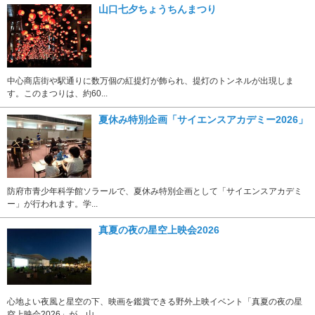
山口七夕ちょうちんまつり
中心商店街や駅通りに数万個の紅提灯が飾られ、提灯のトンネルが出現しま
す。このまつりは、約60...
夏休み特別企画「サイエンスアカデミー2026」
防府市青少年科学館ソラールで、夏休み特別企画として「サイエンスアカデミ
ー」が行われます。学...
真夏の夜の星空上映会2026
心地よい夜風と星空の下、映画を鑑賞できる野外上映イベント「真夏の夜の星
空上映会2026」が、山...