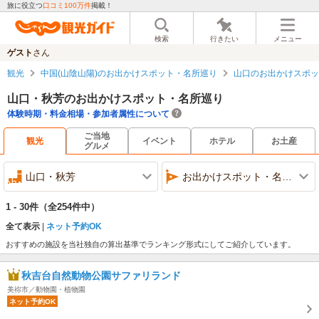
旅に役立つ
口コミ100万件
掲載！
検索
行きたい
メニュー
ゲスト
さん
観光
中国(山陰山陽)のお出かけスポット・名所巡り
山口のお出かけスポッ
山口・秋芳のお出かけスポット・名所巡り
体験時期・料金相場・参加者属性について
ご当地
観光
イベント
ホテル
お土産
グルメ
山口・秋芳
お出かけスポット・名所巡り
1 - 30件
（全254件中）
全て表示
ネット予約OK
おすすめの施設を当社独自の算出基準でランキング形式にしてご紹介しています。
秋吉台自然動物公園サファリランド
美祢市／動物園・植物園
ネット予約OK