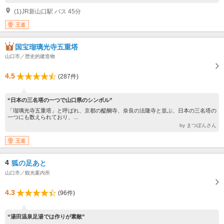
(1)JR新山口駅 バス 45分
王道
国宝瑠璃光寺五重塔
山口市／歴史的建造物
4.5
(287件)
“日本の三名塔の一つで山口県のシンボル”
「瑠璃光寺五重塔」と呼ばれ、京都の醍醐寺、奈良の法隆寺と並ぶ、日本の三名塔の
一つにも数えられており、...
by まつぼんさん
王道
4
狐の足あと
山口市／観光案内所
4.3
(96件)
“湯田温泉足湯では作りが素敵”