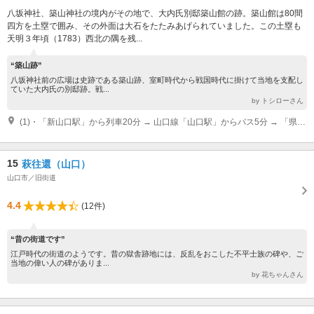
八坂神社、築山神社の境内がその地で、大内氏別邸築山館の跡。築山館は80間
四方を土塁で囲み、その外面は大石をたたみあげられていました。この土塁も
天明３年頃（1783）西北の隅を残...
“築山跡”
八坂神社前の広場は史跡である築山跡、室町時代から戦国時代に掛けて当地を支配し
ていた大内氏の別邸跡。戦...
by トシローさん
(1)・「新山口駅」から列車20分 → 山口線「山口駅」からバス5分 → 「県庁前」バス停から徒歩10分 ・中国自動車道小郡ICから車20分
15
萩往還（山口）
山口市／旧街道
4.4
(12件)
“昔の街道です”
江戸時代の街道のようです。昔の獄舎跡地には、反乱をおこした不平士族の碑や、ご
当地の偉い人の碑がありま...
by 花ちゃんさん