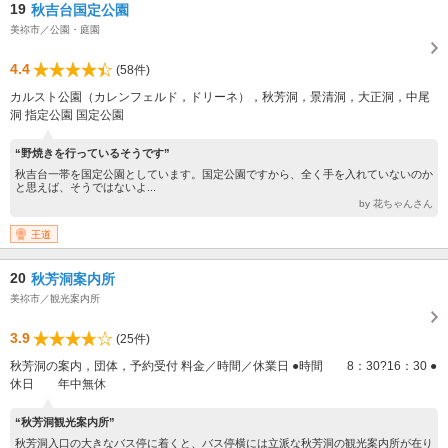
19
秋吉台国定公園
美祢市／公園・庭園
4.4
(58件)
カルスト公園（カレンフェルド，ドリーネ），秋芳洞，景清洞，大正洞，中尾
洞 指定公園 国定公園
“野焼きを行っているそうです”
秋吉台一帯を国定公園としています。国定公園ですから、全く手を入れていないのか
と思えば、そうではないよ...
by 花ちゃんさん
王道
20
秋芳洞案内所
美祢市／観光案内所
3.9
(25件)
秋芳洞の案内，団体，予約受付 料金／時間／休業日 ●時間 8：30?16：30 ●
休日 年中無休
“秋芳洞観光案内所”
秋芳洞入口の大きなバス停に着くと、バス停横には立派な秋芳洞の観光案内所が在り