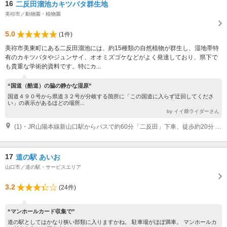
16
二反田溜池カキツバタ群生地
美祢市／動物園・植物園
5.0
(1件)
美祢市美東町にある二反田溜池には、約15種類の自然植物が群生し、湿地帯特
有のカキツバタやジュンサイ、オオミズゴケなどがよく発達しており、県下で
も貴重な学術的資料です。特にカ...
“国道（酷道）の脇の静かな湿原”
国道４９０号から県道３２号が分岐する箇所に「この国道に入らず迂回してくださ
い」の表示があるほどの場所...
by イイ爺ライダーさん
(1)・JR山陽本線新山口駅からバスで約60分「二反田」下車、徒歩約20分 ・中国自動車道美祢東JCT経由小郡萩道路絵堂ICから車で約10分
17
道の駅 あいお
山口市／道の駅・サービスエリア
3.2
(24件)
“マンホールカード収集で”
道の駅としてはかなり狭い部類に入りますかね。 駐車場がほぼ満車。 マンホールカ