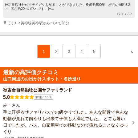
神功皇后神社のイチイガシを見ることができました。樹齢約500年、根元の周囲8.2
m、高さ約20mの巨木です。神...
by すくさん
(1)ＪＲ美祢線美祢駅からバスで20分
1
2
3
4
5
＞
最新の高評価クチコミ
山口周辺のお出かけスポット・名所巡り
秋吉台自然動物公園サファリランド
5.0
女性／40代
みーさん
手に汗握るサファリバスでの餌やりでした。あんな間近で色んな
動物が見れて餌やりも出来て子供も大満足でした。 とても暑い
日でしたが、バス、自家用車での移動なので疲れることなくゆっ
くり...