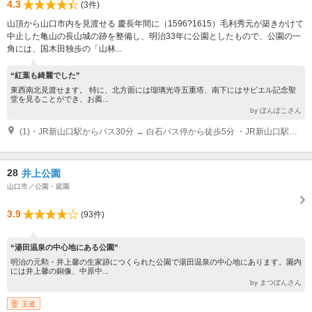
4.3
(3件)
山頂から山口市内を見渡せる 慶長年間に（1596?1615）毛利秀元が築きかけて
中止した亀山の長山城の跡を整備し、明治33年に公園としたもので、公園の一
角には、国木田独歩の「山林...
“紅葉も綺麗でした”
東西南北見渡せます。 特に、北方面には瑠璃光寺五重塔、南下にはサビエル記念聖
堂を見ることができ、お薦...
by ぽんぽこさん
(1)・JR新山口駅からバス30分 → 白石バス停から徒歩5分 ・JR新山口駅から列車20分 → JR山口駅から徒歩15分 ・中国自動車道小郡ICから車20分
28
井上公園
山口市／公園・庭園
3.9
(93件)
“湯田温泉の中心地にある公園”
明治の元勲・井上馨の生家跡につくられた公園で湯田温泉の中心地にあります。園内
には井上馨の銅像、中原中...
by まつぼんさん
王道