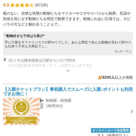
4.3
(671件)
檻のない、自然な状態の動物たちをマイカーやエサやりバスから観察。気温や
気候を気にせず動物たちを間近で観察できます。動物ふれあい広場では、カピ
バラや犬などと触れ合うこともで...
“動物好きな子供は大喜び”
手に汗握るサファリバスでの餌やりでした。あんな間近で色んな動物が見れて餌やり
も出来て子供も大満足でし...
by みーさん
(1)ＪＲ山陽本線新山口駅からバスで60分
(2)中国自動車道美祢東ＪＣＴ～絵堂ICから車で3分
営業時間：4月～9月 9：30～16：45 、10月～3月 9：30～16：15 休館
日：年中無休
8200人
以上が体験
専用駐車場あり（無料）800台
【入園チケットプラン】事前購入でスムーズに入園♪ポイントも利用
できお得に！
動物園・植物園
1時間30分
オンラインカード決済専用
大人（中学生以上）