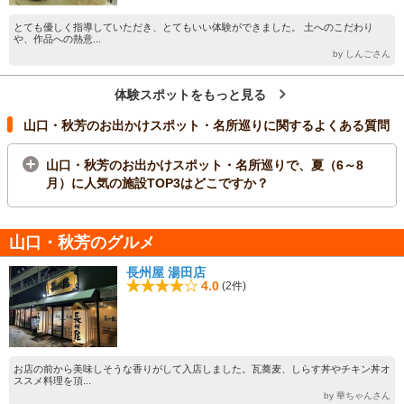
とても優しく指導していただき、とてもいい体験ができました。 土へのこだわり
や、作品への熱意...
by しんごさん
体験スポットをもっと見る
山口・秋芳のお出かけスポット・名所巡りに関するよくある質問
山口・秋芳のお出かけスポット・名所巡りで、夏（6～8
月）に人気の施設TOP3はどこですか？
山口・秋芳のグルメ
長州屋 湯田店
4.0
(2件)
お店の前から美味しそうな香りがして入店しました。瓦蕎麦、しらす丼やチキン丼オ
ススメ料理を頂...
by 華ちゃんさん