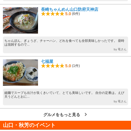
長崎ちゃんめん山口防府天神店
5.0
(6件)
ちゃんぽん、ぎょうざ、チャーハン、どれを食べても全部美味しかったです。 昼時
は混雑するので...
by 竜さん
七福屋
5.0
(1件)
細麺でスープも出汁が良くきいていて、とても美味しいです。 自分の定番は。えび
天うどんとおに...
by 竜さん
グルメをもっと見る
山口・秋芳のイベント