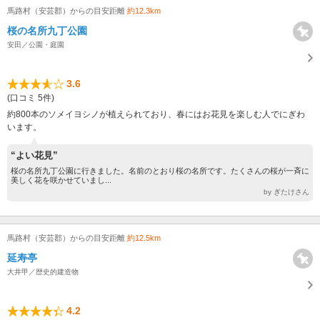
馬路村（安芸郡）からの目安距離
約12.3km
桜の名所九丁公園
安田／公園・庭園
3.6
(口コミ 5件)
約800本のソメイヨシノが植えられており、春にはお花見を楽しむ人でにぎわ
います。
“よい花見”
桜の名所九丁公園に行きました。名前のとおり桜の名所です。たくさんの桜が一斉に
美しく花を咲かせていまし...
by ぎたけさん
馬路村（安芸郡）からの目安距離
約12.5km
延寿亭
大井甲／歴史的建造物
4.2