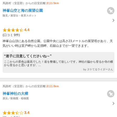
馬路村（安芸郡）からの目安距離
約11.5km
神峯山空と海の展望公園
隆見／展望台・夜景スポット
4.4
(口コミ 9件)
神峯山山頂にある自然公園。公園中央には高さ23メートルの展望塔があり、天
気がいい時は室戸岬から足摺岬、石鎚山までが一望できます。
“迷子に注意してくださいね～”
ここからの景色は最高でした！道を整備して欲しいです。神社の脇から登るか寺の横
から登るかと思いますが、...
by ヌケてるライダーさん
馬路村（安芸郡）からの目安距離
約11.8km
神峯神社の大樟
唐浜／動物園・植物園
3.4