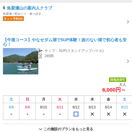
6
魚梁瀬山の案内人クラブ
魚梁瀬／町めぐり・食べ歩き
ネット予約OK
【午後コース】やなせダム湖でSUP体験！波のない湖で初心者も安
心！
サップ・SUP(スタンドアップパドル)
2時間
現地決済可
大人
6,000円～
土
日
月
火
水
木
金
土
8/8
8/9
8/10
8/11
8/12
8/13
8/14
8/15
この施設のプランをもっと見る