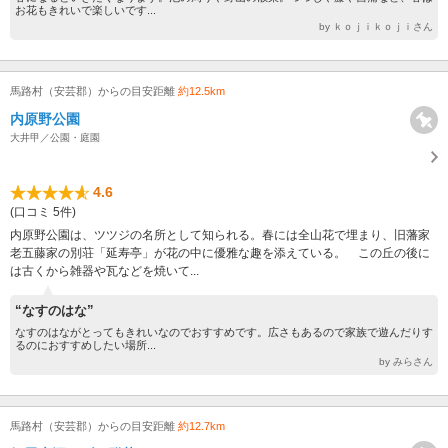
お花もきれいで楽しいです...
by ｋｏｊｉｋｏｊｉさん
馬路村（安芸郡）からの目安距離
約12.5km
内原野公園
大井甲／公園・庭園
4.6
(口コミ 5件)
内原野公園は、ツツジの名所として知られる。春には全山花で埋まり、旧藩家
老五藤家の別荘「延寿亭」が花の中に優雅な趣を添えている。 この丘の後に
は古くから雑器や瓦などを焼いて...
“なすのはな”
なすのはながとってもきれいなのでおすすめです。広さもあるので家族で遊んだりす
るのにおすすめしたい場所...
by みらさん
馬路村（安芸郡）からの目安距離
約12.7km