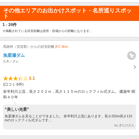
その他エリアのお出かけスポット・名所巡りスポッ
ト
1 - 24件
※掲載されている目安距離は役所・役場からの距離になります。
馬路村（安芸郡）からの目安距離
約7.3km
魚梁瀬ダム
久木／ダム
3.1
(口コミ 6件)
奈半利川上流，長さ２０２ｍ，高さ１１５ｍのロックフィル式ダム。 建築年 昭
和４０年
“美しい光景”
魚梁瀬ダムを見ることができました。 奈半利川上流にあります。長さ202m高さ115
mのロックフィル式ダムです...
by ぎたけさん