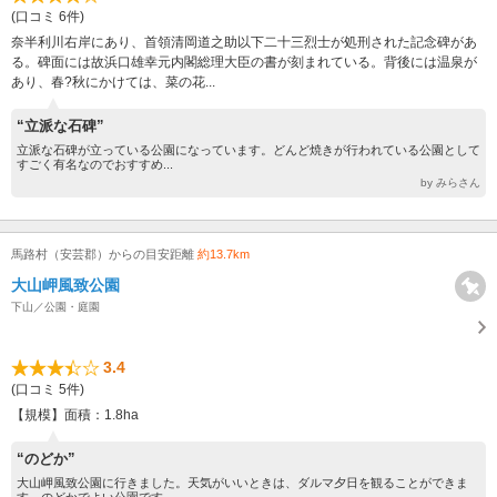
(口コミ 6件)
奈半利川右岸にあり、首領清岡道之助以下二十三烈士が処刑された記念碑があ
る。碑面には故浜口雄幸元内閣総理大臣の書が刻まれている。背後には温泉が
あり、春?秋にかけては、菜の花...
“立派な石碑”
立派な石碑が立っている公園になっています。どんど焼きが行われている公園として
すごく有名なのでおすすめ...
by みらさん
馬路村（安芸郡）からの目安距離
約13.7km
大山岬風致公園
下山／公園・庭園
3.4
(口コミ 5件)
【規模】面積：1.8ha
“のどか”
大山岬風致公園に行きました。天気がいいときは、ダルマ夕日を観ることができま
す。のどかでよい公園です。