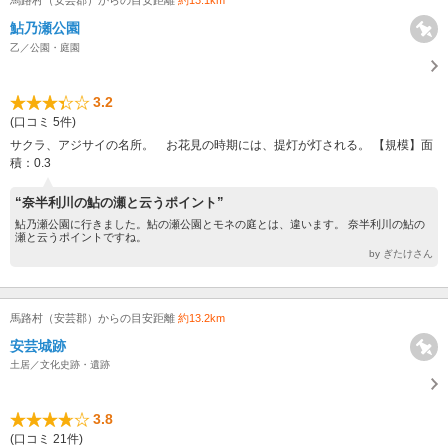
鮎乃瀬公園
乙／公園・庭園
3.2
(口コミ 5件)
サクラ、アジサイの名所。 お花見の時期には、提灯が灯される。 【規模】面
積：0.3
“奈半利川の鮎の瀬と云うポイント”
鮎乃瀬公園に行きました。鮎の瀬公園とモネの庭とは、違います。 奈半利川の鮎の
瀬と云うポイントですね。
by ぎたけさん
馬路村（安芸郡）からの目安距離
約13.2km
安芸城跡
土居／文化史跡・遺跡
3.8
(口コミ 21件)