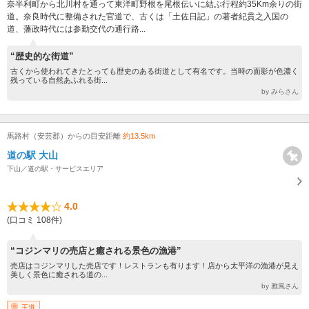
奈半利町から北川村を通って東洋町野根を尾根伝いに結ぶ行程約35Km余りの街
道。奈良時代に整備された官道で、古くは「土佐日記」の著者紀貫之入国の
道、藩政時代には参勤交代の通行路...
“歴史的な街道”
古くから使われてきたとっても歴史のある街道として有名です。当時の面影が色濃く
残っている自然あふれる街...
by みらさん
馬路村（安芸郡）からの目安距離
約13.5km
道の駅 大山
下山／道の駅・サービスエリア
4.0
(口コミ 108件)
“コジンマリの売店と癒される景色の漁港”
売店はコジンマリした売店です！レストランも有ります！店から太平洋の漁港が見え
美しく景色に癒される道の...
by 雅風さん
王道