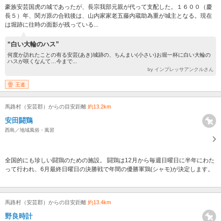
豪族安芸国虎の城であったが、長宗我部元親が代って支配した。１６００（慶
長５）年、関ガ原の合戦後は、山内家家老五藤内蔵助為重が城主となる。現在
は堀跡に往時の面影が残っている...
“白い大輪のハス”
何度か訪れたことの有る安芸(あき)城跡の、ちんまい(小さい)お堀一杯に白い大輪の
ハスが咲くなんて…今まで...
by インプレッサアンクルさん
王道
馬路村（安芸郡）からの目安距離
約13.2km
安田闘鶏
西島／地域風俗・風習
全国的にも珍しい闘鶏のための施設。 闘鶏は12月から毎週日曜日に半年にわた
って行われ、6月最終日曜日の決勝戦で年間の優勝軍鶏(シャモ)が決定します。
馬路村（安芸郡）からの目安距離
約13.4km
野良時計