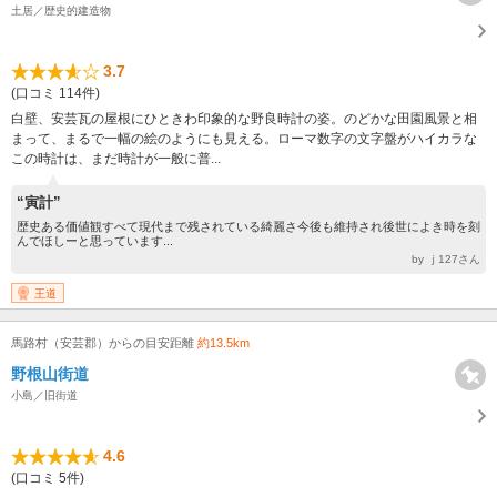
土居／歴史的建造物
3.7
(口コミ 114件)
白壁、安芸瓦の屋根にひときわ印象的な野良時計の姿。のどかな田園風景と相
まって、まるで一幅の絵のようにも見える。ローマ数字の文字盤がハイカラな
この時計は、まだ時計が一般に普...
“寅計”
歴史ある価値観すべて現代まで残されている綺麗さ今後も維持され後世によき時を刻
んでほしーと思っています...
by ｊ127さん
王道
馬路村（安芸郡）からの目安距離
約13.5km
野根山街道
小島／旧街道
4.6
(口コミ 5件)