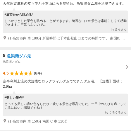
天然魚梁瀬杉の立ち並ぶ千本山にある展望台。魚梁瀬ダム湖を遠望できます。
“展望台から眺める”
しっかりとした景色を眺めることができます。綺麗な山々の景色は素晴らしくて感動
できます。空気もよいので...
by みらさん
(1)高知市内 車 180分 所要時間は千本山登山口までの時間です。 南国IC 車 150分 所要時間は千本山登山口までの時間です。
5
魚梁瀬ダム湖
魚梁瀬／ダム
4.5
(6件)
奈半利川上流の大規模なロックフィルダムでできたダム湖。 【規模】面積：
2.9ha
“美しい景色”
とっても美しい青い色をした水に映りる景色は最高でした。一日中のんびり過ごして
いるにはいい場所ですね！
by ぐろぐろさん
(1)高知市内 車 150分 南国IC 車 120分