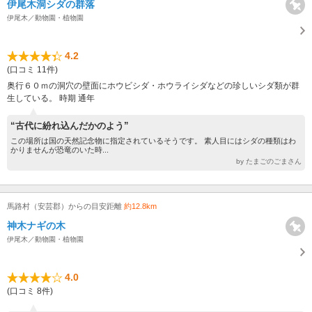
伊尾木洞シダの群落
伊尾木／動物園・植物園
4.2
(口コミ 11件)
奥行６０ｍの洞穴の壁面にホウビシダ・ホウライシダなどの珍しいシダ類が群
生している。 時期 通年
“古代に紛れ込んだかのよう”
この場所は国の天然記念物に指定されているそうです。 素人目にはシダの種類はわ
かりませんが恐竜のいた時...
by たまごのごまさん
馬路村（安芸郡）からの目安距離
約12.8km
神木ナギの木
伊尾木／動物園・植物園
4.0
(口コミ 8件)