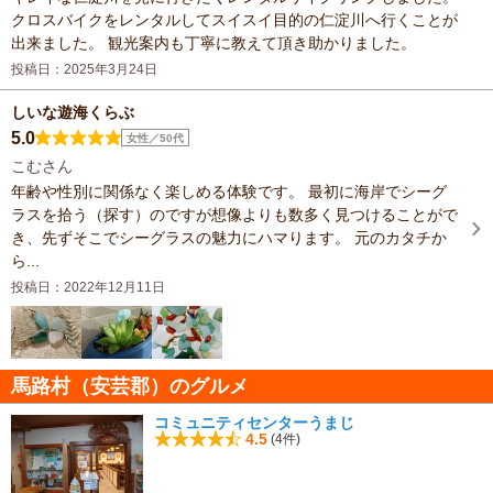
クロスバイクをレンタルしてスイスイ目的の仁淀川へ行くことが
出来ました。 観光案内も丁寧に教えて頂き助かりました。
投稿日：2025年3月24日
しいな遊海くらぶ
5.0
女性／50代
こむさん
年齢や性別に関係なく楽しめる体験です。 最初に海岸でシーグ
ラスを拾う（探す）のですが想像よりも数多く見つけることがで
き、先ずそこでシーグラスの魅力にハマります。 元のカタチか
ら...
投稿日：2022年12月11日
馬路村（安芸郡）のグルメ
コミュニティセンターうまじ
4.5
(4件)