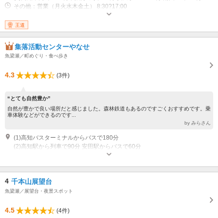
その他：営業（月火水木金土） 8:30?17:00
王道
集落活動センターやなせ
魚梁瀬／町めぐり・食べ歩き
4.3
(3件)
“とても自然豊か”
自然が豊かで良い場所だと感じました。森林鉄道もあるのですごくおすすめです。乗
車体験などができるのです...
by みらさん
(1)高知バスターミナルからバスで180分
(2)高知駅から列車で90分 安田駅からバスで60分
4
千本山展望台
魚梁瀬／展望台・夜景スポット
4.5
(4件)