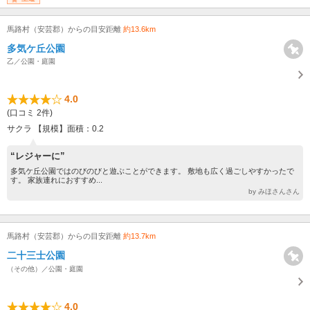
馬路村（安芸郡）からの目安距離
約13.6km
多気ケ丘公園
乙／公園・庭園
4.0
(口コミ 2件)
サクラ 【規模】面積：0.2
“レジャーに”
多気ケ丘公園ではのびのびと遊ぶことができます。 敷地も広く過ごしやすかったで
す。 家族連れにおすすめ...
by みほさんさん
馬路村（安芸郡）からの目安距離
約13.7km
二十三士公園
（その他）／公園・庭園
4.0