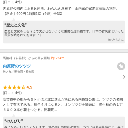
(口コミ 4件)
内原野公園内にある休憩所。わらぶき屋根で、山内家の家老五藤氏の別荘。
【料金】600円 1時間1室（6畳）全3室
“歴史と文化”
歴史と文化をしるうえで欠かせないような重要な建築物です。日本の古民家といった
風景が残されておりすごく...
by みらさん
馬路村（安芸郡）からの目安距離
約12.5km
内原野のツツジ
矢ノ丸／動物園・植物園
4.5
(口コミ 4件)
安芸市中心街から５ｋｍほど北に進んだ所にある内原野公園は、ツツジの名園
として有名である。毎年４月になると、オンツツジを筆頭に、野生種の約１万
５０００本が花をつける。開花期...
“のんびり”
春になるといきたくなります。池の周りや野山の散策。つつじや藤や菖蒲など、春は