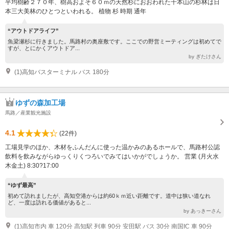
平均樹齢２７０年、樹高およそ６０ｍの天然杉におおわれた千本山の杉林は日
本三大美林のひとつといわれる。 植物 杉 時期 通年
“アウトドアライフ”
魚梁瀬杉に行きました。馬路村の奥座敷です。ここでの野営ミーティングは初めてで
すが、とにかくアウトドア...
by ぎたけさん
(1)高知バスターミナル バス 180分
ゆずの森加工場
馬路／産業観光施設
4.1
(22件)
工場見学のほか、木材をふんだんに使った温かみのあるホールで、馬路村公認
飲料を飲みながらゆっくりくつろいでみてはいかがでしょうか。 営業 (月火水
木金土) 8:30?17:00
“ゆず最高”
初めて訪れましたが、高知空港からは約60ｋｍ近い距離です。道中は狭い道なれ
ど、一度は訪れる価値があると...
by あっきーさん
(1)高知市内 車 120分 高知駅 列車 90分 安田駅 バス 30分 南国IC 車 90分