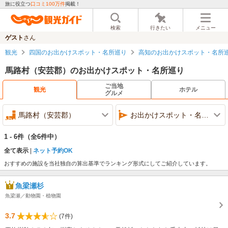
旅に役立つ
口コミ100万件
掲載！
検索
行きたい
メニュー
ゲスト
さん
観光
四国のお出かけスポット・名所巡り
高知のお出かけスポット・名所
馬路村（安芸郡）のお出かけスポット・名所巡り
ご当地
観光
ホテル
グルメ
馬路村（安芸郡）
お出かけスポット・名所巡り
1 - 6件
（全6件中）
全て表示
ネット予約OK
おすすめの施設を当社独自の算出基準でランキング形式にしてご紹介しています。
魚梁瀬杉
魚梁瀬／動物園・植物園
3.7
(7件)