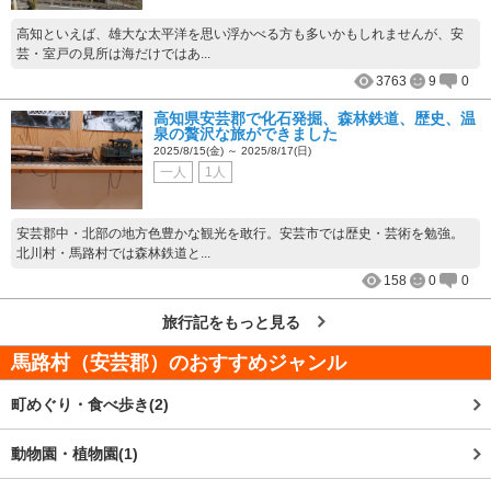
高知といえば、雄大な太平洋を思い浮かべる方も多いかもしれませんが、安
芸・室戸の見所は海だけではあ...
3763
9
0
高知県安芸郡で化石発掘、森林鉄道、歴史、温
泉の贅沢な旅ができました
2025/8/15(金) ～ 2025/8/17(日)
一人
1人
安芸郡中・北部の地方色豊かな観光を敢行。安芸市では歴史・芸術を勉強。
北川村・馬路村では森林鉄道と...
158
0
0
旅行記をもっと見る
馬路村（安芸郡）
のおすすめジャンル
町めぐり・食べ歩き(2)
動物園・植物園(1)