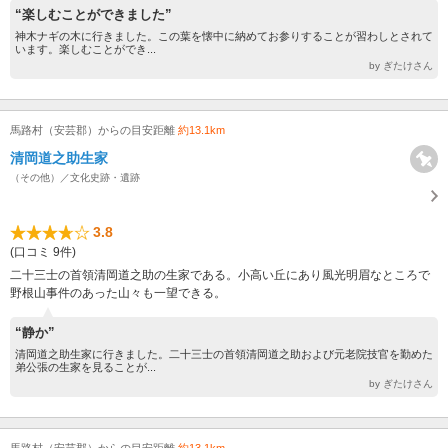
“楽しむことができました”
神木ナギの木に行きました。この葉を懐中に納めてお参りすることが習わしとされて
います。楽しむことができ...
by ぎたけさん
馬路村（安芸郡）からの目安距離
約13.1km
清岡道之助生家
（その他）／文化史跡・遺跡
3.8
(口コミ 9件)
二十三士の首領清岡道之助の生家である。小高い丘にあり風光明眉なところで
野根山事件のあった山々も一望できる。
“静か”
清岡道之助生家に行きました。二十三士の首領清岡道之助および元老院技官を勤めた
弟公張の生家を見ることが...
by ぎたけさん
馬路村（安芸郡）からの目安距離
約13.1km