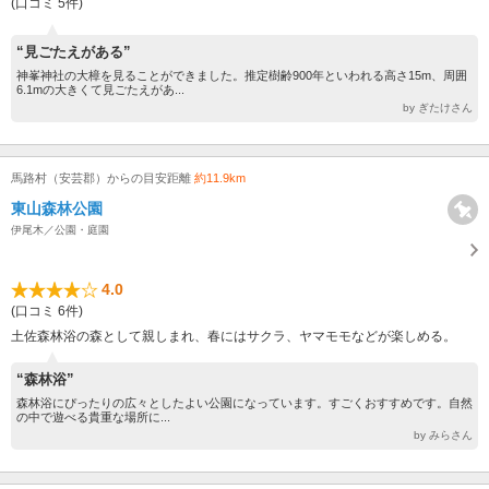
(口コミ 5件)
“見ごたえがある”
神峯神社の大樟を見ることができました。推定樹齢900年といわれる高さ15m、周囲
6.1mの大きくて見ごたえがあ...
by ぎたけさん
馬路村（安芸郡）からの目安距離
約11.9km
東山森林公園
伊尾木／公園・庭園
4.0
(口コミ 6件)
土佐森林浴の森として親しまれ、春にはサクラ、ヤマモモなどが楽しめる。
“森林浴”
森林浴にぴったりの広々としたよい公園になっています。すごくおすすめです。自然
の中で遊べる貴重な場所に...
by みらさん