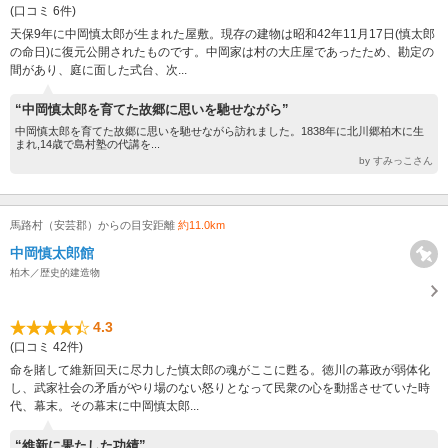
(口コミ 6件)
天保9年に中岡慎太郎が生まれた屋敷。現存の建物は昭和42年11月17日(慎太郎
の命日)に復元公開されたものです。中岡家は村の大庄屋であったため、勘定の
間があり、庭に面した式台、次...
“中岡慎太郎を育てた故郷に思いを馳せながら”
中岡慎太郎を育てた故郷に思いを馳せながら訪れました。1838年に北川郷柏木に生
まれ,14歳で島村塾の代講を...
by すみっこさん
馬路村（安芸郡）からの目安距離
約11.0km
中岡慎太郎館
柏木／歴史的建造物
4.3
(口コミ 42件)
命を賭して維新回天に尽力した慎太郎の魂がここに甦る。徳川の幕政が弱体化
し、武家社会の矛盾がやり場のない怒りとなって民衆の心を動揺させていた時
代、幕末。その幕末に中岡慎太郎...
“維新に果たした功績”