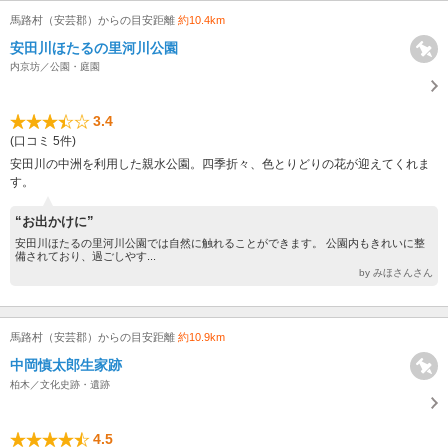
馬路村（安芸郡）からの目安距離
約10.4km
安田川ほたるの里河川公園
内京坊／公園・庭園
3.4
(口コミ 5件)
安田川の中洲を利用した親水公園。四季折々、色とりどりの花が迎えてくれま
す。
“お出かけに”
安田川ほたるの里河川公園では自然に触れることができます。 公園内もきれいに整
備されており、過ごしやす...
by みほさんさん
馬路村（安芸郡）からの目安距離
約10.9km
中岡慎太郎生家跡
柏木／文化史跡・遺跡
4.5