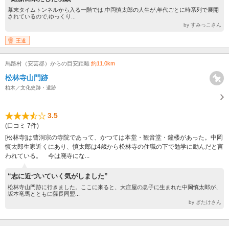
幕末タイムトンネルから入る一階では,中岡慎太郎の人生が,年代ごとに時系列で展開
されているので,ゆっくり...
by すみっこさん
王道
馬路村（安芸郡）からの目安距離
約11.0km
松林寺山門跡
柏木／文化史跡・遺跡
3.5
(口コミ 7件)
[松林寺]は曹洞宗の寺院であって、かつては本堂・観音堂・鐘楼があった。中岡
慎太郎生家近くにあり、慎太郎は4歳から松林寺の住職の下で勉学に励んだと言
われている。 今は廃寺にな...
“志に近づいていく気がしました”
松林寺山門跡に行きました。ここに来ると、大庄屋の息子に生まれた中岡慎太郎が、
坂本竜馬とともに薩長同盟...
by ぎたけさん