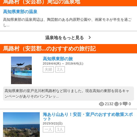
馬路村（安芸郡）周辺の温泉地
高知県東部の温泉
高知県東部の温泉周辺は、陶芸館のある内原野公園や、画家モネが半生を過ご
し...
温泉地をもっと見る
馬路村（安芸郡...のおすすめの旅行記
高知県東部の旅
2019/4/4(木) ～ 2019/4/6(土)
夫婦
2人
高知県東部の室戸北川村馬路村など回りました。現在高知の東部を回るキャ
ンペーンがありそのパンフレッ...
2132
9
0
海あり山あり！安芸・室戸のおすすめ散策スポ
ット
2015/3/22(日)
一人
1人