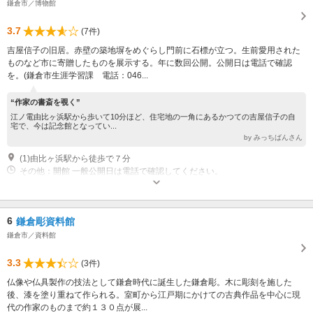
鎌倉市／博物館
3.7
(7件)
吉屋信子の旧居。赤壁の築地塀をめぐらし門前に石標が立つ。生前愛用された
ものなど市に寄贈したものを展示する。年に数回公開。公開日は電話で確認
を。(鎌倉市生涯学習課 電話：046...
“作家の書斎を覗く”
江ノ電由比ヶ浜駅から歩いて10分ほど、住宅地の一角にあるかつての吉屋信子の自
宅で、今は記念館となってい...
by みっちばんさん
(1)由比ヶ浜駅から徒歩で７分
その他：開館 一般公開日は電話で確認してください。
6
鎌倉彫資料館
鎌倉市／資料館
3.3
(3件)
仏像や仏具製作の技法として鎌倉時代に誕生した鎌倉彫。木に彫刻を施した
後、漆を塗り重ねて作られる。室町から江戸期にかけての古典作品を中心に現
代の作家のものまで約１３０点が展...