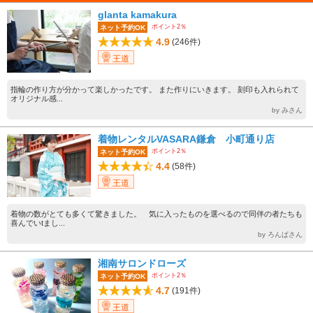
glanta kamakura
ポイント2％
ネット予約OK
4.9
(246件)
王道
指輪の作り方が分かって楽しかったです。 また作りにいきます。 刻印も入れられて
オリジナル感...
by みさん
着物レンタルVASARA鎌倉 小町通り店
ポイント2％
ネット予約OK
4.4
(58件)
王道
着物の数がとても多くて驚きました。 気に入ったものを選べるので同伴の者たちも
喜んでいtまし...
by ろんぱさん
湘南サロンドローズ
ポイント2％
ネット予約OK
4.7
(191件)
王道