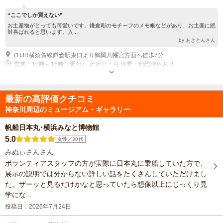
“ここでしか買えない”
お土産物がとっても可愛いです。鎌倉彫のモチーフのメモ帳などがあり、お土産に絶
対喜ばれると思います。入...
by あきとんさん
(1)JR横須賀線鎌倉駅東口より鶴岡八幡宮方面へ徒歩7分
営業：10時～16時（受付） 定休日：月 休業：他臨時休あり
最新の高評価クチコミ
神奈川周辺のミュージアム・ギャラリー
帆船日本丸･横浜みなと博物館
5.0
女性／30代
みぬぃさんさん
ボランティアスタッフの方が実際に日本丸に乗船していた方で、
展示の説明では分からない詳しい話をたくさんしていただけまし
た。ザーッと見るだけかなと思っていたら想像以上にじっくり見
学にな...
投稿日：2026年7月24日