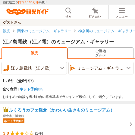
旅に役立つ
口コミ100万件
掲載！
検索
行きたい
メニュー
ゲスト
さん
観光
関東のミュージアム・ギャラリー
神奈川のミュージアム・ギャラリ
江ノ島電鉄（江ノ電）のミュージアム・ギャラリー
ご当地
観光
グルメ
江ノ島電鉄（江ノ電）
ミュージアム・ギャラリー
1 - 6件
（全6件中）
全て表示
ネット予約OK
おすすめの施設を当社独自の算出基準でランキング形式にしてご紹介しています。
ふくろうカフェ鎌倉（かわいい生きものミュージアム）
鎌倉市／博物館
ネット予約OK
3.0
(1件)