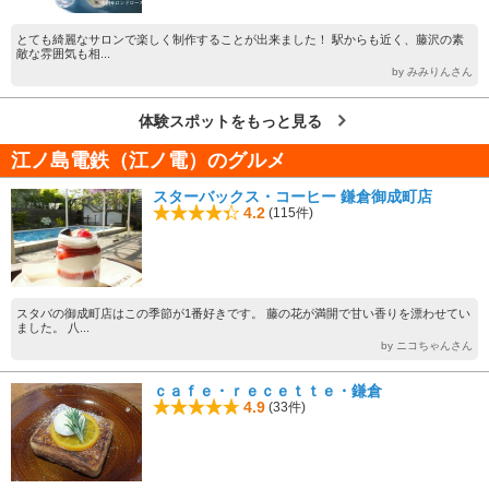
とても綺麗なサロンで楽しく制作することが出来ました！ 駅からも近く、藤沢の素
敵な雰囲気も相...
by みみりんさん
体験スポットをもっと見る
江ノ島電鉄（江ノ電）のグルメ
スターバックス・コーヒー 鎌倉御成町店
4.2
(115件)
スタバの御成町店はこの季節が1番好きです。 藤の花が満開で甘い香りを漂わせてい
ました。 八...
by ニコちゃんさん
ｃａｆｅ・ｒｅｃｅｔｔｅ・鎌倉
4.9
(33件)