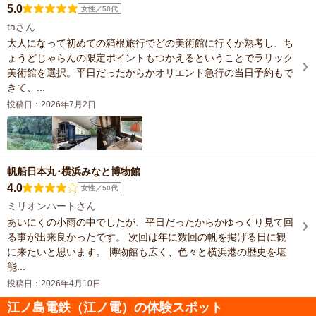
5.0
女性／50代
taさん
大人になって初めての箱根旅行でどの美術館に行くか熟考し、ち
ょうどじゃらんの限定ポイントもつかえるということでラリック
美術館を選択。平日だったからかオリエント急行の当日予約もで
きて、...
投稿日：2026年7月2日
帆船日本丸･横浜みなと博物館
4.0
女性／50代
ミリオンハートさん
あいにくの小雨の中でしたが、平日だったからかゆっくり見て回
る事が出来良かったです。 次回は年に数回の帆を掲げる日に観
に来たいと思います。 博物館も広く、色々と横浜港の歴史を堪
能...
投稿日：2026年4月10日
江ノ島電鉄（江ノ電）の体験スポット