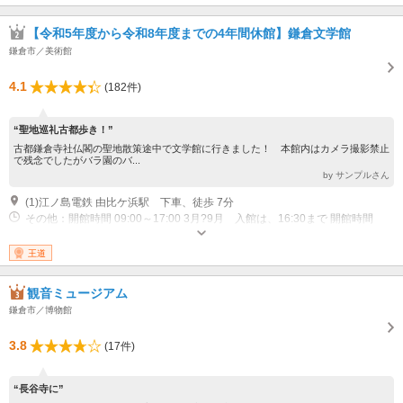
【令和5年度から令和8年度までの4年間休館】鎌倉文学館
鎌倉市／美術館
4.1
(182件)
“聖地巡礼古都歩き！”
古都鎌倉寺社仏閣の聖地散策途中で文学館に行きました！ 本館内はカメラ撮影禁止
で残念でしたがバラ園のバ...
by サンプルさん
(1)江ノ島電鉄 由比ケ浜駅 下車、徒歩 7分
その他：開館時間 09:00～17:00 3月?9月 入館は、16:30まで 開館時間
09:00～16:30 10月?2月 入館は、16:00まで 休館日 月曜日（ただし祝日の
場合は開館。シーズンによっては月曜日開館もあり）、年末年始、展示替期
王道
間など。5・6月、10～11月は臨時開館あり。
観音ミュージアム
鎌倉市／博物館
3.8
(17件)
“長谷寺に”