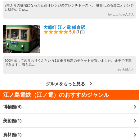
2年ぶりの登場になった紅茶オレンジのフレンチトースト。 噛みしめる度にオレンジ
と紅茶がじゅ...
by ニコちゃんさん
大船軒 江ノ電 鎌倉駅
5.0
(1件)
600円出してのりおりくんという1日乗り放題のチケットを買いました。途中で下車
できます。海もみ...
by 大輔さん
グルメをもっと見る
江ノ島電鉄（江ノ電）
のおすすめジャンル
博物館(4)
美術館(1)
資料館(1)