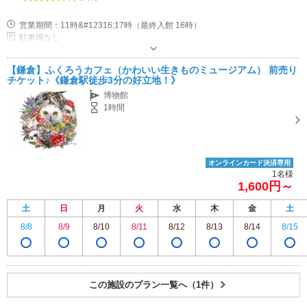
営業期間：11時&#12316;17時（最終入館 16時）
駐車場なし
【鎌倉】ふくろうカフェ（かわいい生きものミュージアム） 前売り
チケット♪《鎌倉駅徒歩3分の好立地！》
博物館
1時間
オンラインカード決済専用
1名様
1,600円～
土
日
月
火
水
木
金
土
8/8
8/9
8/10
8/11
8/12
8/13
8/14
8/15
この施設のプラン一覧へ（1件）