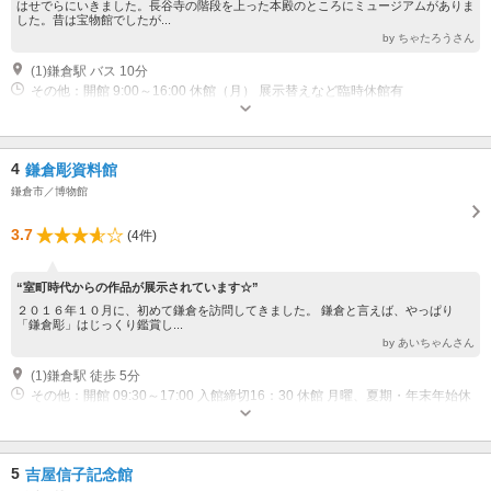
はせでらにいきました。長谷寺の階段を上った本殿のところにミュージアムがありま
した。昔は宝物館でしたが...
by ちゃたろうさん
(1)鎌倉駅 バス 10分
その他：開館 9:00～16:00 休館（月） 展示替えなど臨時休館有
4
鎌倉彫資料館
鎌倉市／博物館
3.7
(4件)
“室町時代からの作品が展示されています☆”
２０１６年１０月に、初めて鎌倉を訪問してきました。 鎌倉と言えば、やっぱり
「鎌倉彫」はじっくり鑑賞し...
by あいちゃんさん
(1)鎌倉駅 徒歩 5分
その他：開館 09:30～17:00 入館締切16：30 休館 月曜、夏期・年末年始休
暇、その他臨時休館あり、要問い合わせ
5
吉屋信子記念館