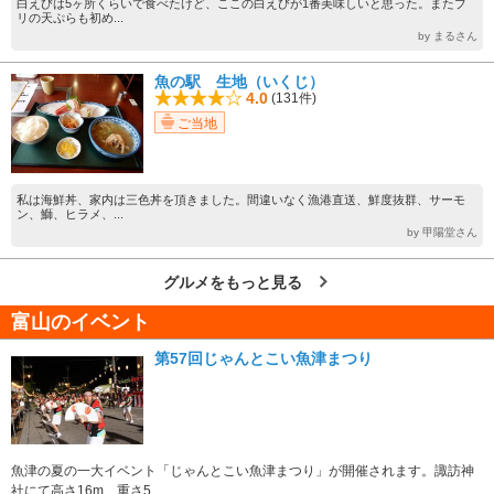
白えびは5ヶ所くらいで食べたけど、ここの白えびが1番美味しいと思った。またブ
リの天ぷらも初め...
by まるさん
魚の駅 生地（いくじ）
4.0
(131件)
ご当地
私は海鮮丼、家内は三色丼を頂きました。間違いなく漁港直送、鮮度抜群、サーモ
ン、鰤、ヒラメ、...
by 甲陽堂さん
グルメをもっと見る
富山のイベント
第57回じゃんとこい魚津まつり
魚津の夏の一大イベント「じゃんとこい魚津まつり」が開催されます。諏訪神
社にて高さ16m、重さ5...