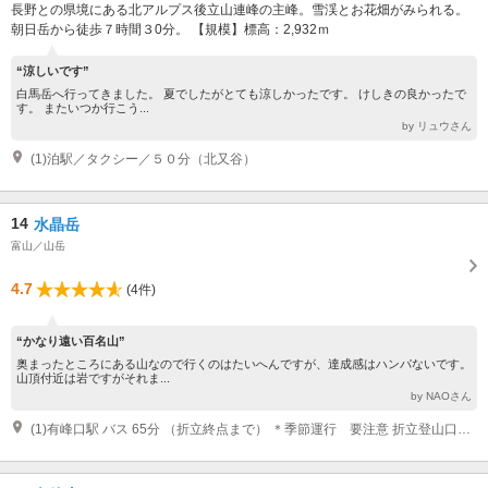
長野との県境にある北アルプス後立山連峰の主峰。雪渓とお花畑がみられる。
朝日岳から徒歩７時間３0分。 【規模】標高：2,932ｍ
“涼しいです”
白馬岳へ行ってきました。 夏でしたがとても涼しかったです。 けしきの良かったで
す。 またいつか行こう...
by リュウさん
(1)泊駅／タクシー／５０分（北又谷）
14
水晶岳
富山／山岳
4.7
(4件)
“かなり遠い百名山”
奥まったところにある山なので行くのはたいへんですが、達成感はハンパないです。
山頂付近は岩ですがそれま...
by NAOさん
(1)有峰口駅 バス 65分 （折立終点まで） ＊季節運行 要注意 折立登山口から 徒歩 ３泊４日