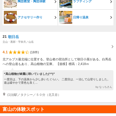
陶芸教室・陶芸体験
ラフティング
アクセサリー作り
日帰り温泉
21
朝日岳
立山・黒部・宇奈月／山岳
4.1
(18件)
北アルプス最北端に位置する。登山者の宿泊所として朝日小屋がある。白馬岳
への登山道もあり、高山植物の宝庫。 【規模】標高：2,418ｍ
“高山植物が綺麗に咲いていました(^^)”
一度目は、下の温泉から少し歩いたぐらい。 二度目は、一泊して山登りしました。
道は緩やかで景色も良く...
by なっちさん
(1)泊駅／タクシー／５０分（北又谷）
富山の体験スポット