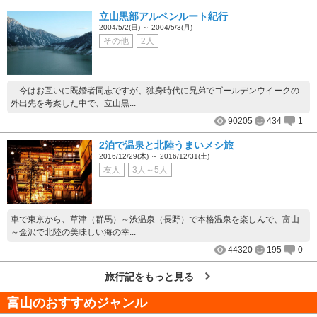
立山黒部アルペンルート紀行
2004/5/2(日) ～ 2004/5/3(月)
その他
2人
今はお互いに既婚者同志ですが、独身時代に兄弟でゴールデンウイークの
外出先を考案した中で、立山黒...
90205
434
1
2泊で温泉と北陸うまいメシ旅
2016/12/29(木) ～ 2016/12/31(土)
友人
3人～5人
車で東京から、草津（群馬）～渋温泉（長野）で本格温泉を楽しんで、富山
～金沢で北陸の美味しい海の幸...
44320
195
0
旅行記をもっと見る
富山
のおすすめジャンル