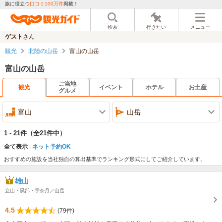
旅に役立つ
口コミ100万件
掲載！
検索
行きたい
メニュー
ゲスト
さん
観光
北陸の山岳
富山の山岳
富山の山岳
ご当地
観光
イベント
ホテル
お土産
グルメ
富山
山岳
1 - 21件
（全21件中）
全て表示
ネット予約OK
おすすめの施設を当社独自の算出基準でランキング形式にしてご紹介しています。
雄山
立山・黒部・宇奈月／山岳
4.5
(79件)