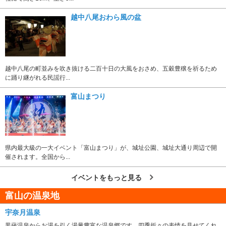
越中八尾おわら風の盆
越中八尾の町並みを吹き抜ける二百十日の大風をおさめ、五穀豊穣を祈るため
に踊り継がれる民謡行...
富山まつり
県内最大級の一大イベント「富山まつり」が、城址公園、城址大通り周辺で開
催されます。全国から...
イベントをもっと見る
富山の温泉地
宇奈月温泉
黒薙温泉からお湯を引く湯量豊富な温泉郷です。四季折々の表情を見せてくれ