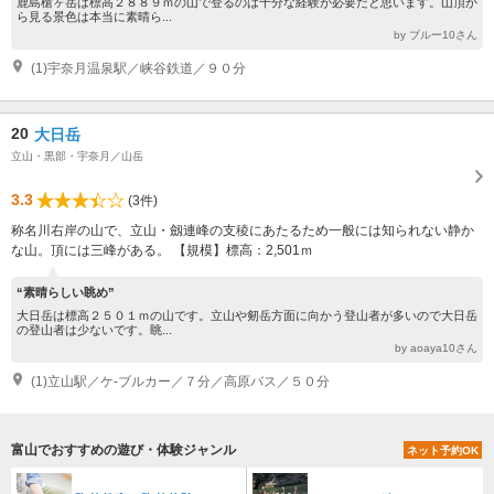
鹿島槍ヶ岳は標高２８８９ｍの山で登るのは十分な経験が必要だと思います。山頂か
ら見る景色は本当に素晴ら...
by ブルー10さん
(1)宇奈月温泉駅／峡谷鉄道／９０分
20
大日岳
立山・黒部・宇奈月／山岳
3.3
(3件)
称名川右岸の山で、立山・劔連峰の支稜にあたるため一般には知られない静か
な山。頂には三峰がある。 【規模】標高：2,501ｍ
“素晴らしい眺め”
大日岳は標高２５０１ｍの山です。立山や剱岳方面に向かう登山者が多いので大日岳
の登山者は少ないです。眺...
by aoaya10さん
(1)立山駅／ケ-ブルカー／７分／高原バス／５０分
富山でおすすめの遊び・体験ジャンル
ネット予約OK