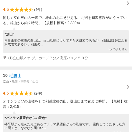
4.5
(4件)
同じく立山三山の一峰で、雄山の北にそびえる。北裾を剱沢雪渓がめぐってい
る。雄山から約２時間。 【規模】標高：2,880ｍ
“別山”
両白山地の主峰の白山は、火山活動によりできた火成岩であるが、別山は隆起による
水成岩である[6]。別山の...
by つよしさん
(1)立山駅／ケ-ブルカー／７分／高原バス／５０分
10
毛勝山
立山・黒部・宇奈月／山岳
4.5
(2件)
オオシラビソの山稜をもつ剣岳北稜の山。登山口まで徒歩２時間。 【規模】標
高：2,415ｍ
“パノラマ展望台からの景色”
欅平駅から進んだ先にあるパノラマ展望台からの景色です。 案内してくださった方
に聞くと、なかなか面白い...