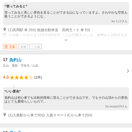
“登ってみると”
登ってみると美しい景色を見ることができる山になっていますよ。さわやかな空気も
吸うことができるようにな...
by たけさん
(1)高岡駅 車 20分 能越自動車道 高岡北ＩＣ 車 5分
その他：クローズ 12月?3月31日 二上山万葉ラインは、初雪から3月31日ま
で閉鎖。駐車場は5か所101台。
王道
友達
一人旅
17
負釣山
立山・黒部・宇奈月／山岳
4.0
(2件)
“いい景色”
負釣山は初心者でも比較的簡単に登ることができる山です。でもその山頂からの景色
はとても素晴らしいもので...
by aoaya10さん
(1)入善駅から車で30分 入善スマートICから車で20分