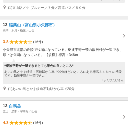
(1)立山駅／ケ-ブルカー／７分／高原バス／５０分
12
稲葉山（富山県小矢部市）
高岡・氷見・砺波／山岳
3.8
(16件)
小矢部市北部の丘陵で牧場になっている。砺波平野一帯の散居村が一望でき、
頂上は公園になっている。 【規模】標高：346ｍ
“砺波平野が一望できるとても景色の良いところ”
あいの風とやま鉄道：石動駅から車で20分ほどのところにある標高３４６ｍ の丘陵
です。砺波平野が一望でき...
by たびたびさん
(1)あいの風とやま鉄道石動駅から車で20分
13
白馬岳
立山・黒部・宇奈月／山岳
4.3
(16件)