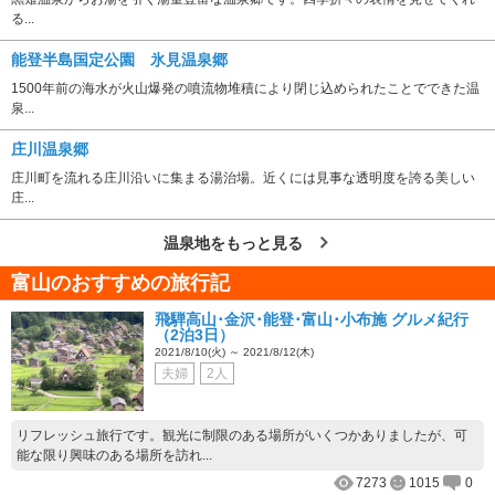
る...
能登半島国定公園 氷見温泉郷
1500年前の海水が火山爆発の噴流物堆積により閉じ込められたことでできた温
泉...
庄川温泉郷
庄川町を流れる庄川沿いに集まる湯治場。近くには見事な透明度を誇る美しい
庄...
温泉地をもっと見る
富山のおすすめの旅行記
飛騨高山･金沢･能登･富山･小布施 グルメ紀行
（2泊3日）
2021/8/10(火) ～ 2021/8/12(木)
夫婦
2人
リフレッシュ旅行です。観光に制限のある場所がいくつかありましたが、可
能な限り興味のある場所を訪れ...
7273
1015
0