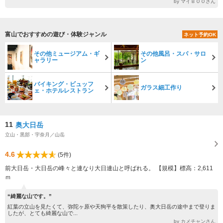
by マイＢＯＯさん
富山でおすすめの遊び・体験ジャンル
ネット予約OK
その他ミュージアム・ギ
その他風呂・スパ・サロ
ャラリー
ン
バイキング・ビュッフ
ガラス細工作り
ェ・ホテルレストラン
11
奥大日岳
立山・黒部・宇奈月／山岳
4.6
(5件)
前大日岳・大日岳の峰々と連なり大日連山と呼ばれる。 【規模】標高：2,611
ｍ
“綺麗な山です。”
紅葉の立山を見たくて、弥陀ヶ原や天狗平を散策したり、奥大日岳の途中まで登りま
したが、とても綺麗な山で...
by カメチャンさん