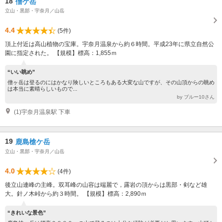
18
僧ケ岳
立山・黒部・宇奈月／山岳
4.4
(5件)
頂上付近は高山植物の宝庫。宇奈月温泉から約６時間。平成23年に県立自然公
園に指定された。 【規模】標高：1,855ｍ
“いい眺め”
僧ヶ岳は登るのにはかなり険しいところもある大変な山ですが、その山頂からの眺め
は本当に素晴らしいもので...
by ブルー10さん
(1)宇奈月温泉駅 下車
19
鹿島槍ケ岳
立山・黒部・宇奈月／山岳
4.0
(4件)
後立山連峰の主峰。双耳峰の山容は端麗で，露岩の頂からは黒部・剣など雄
大。針ノ木峠から約３時間。 【規模】標高：2,890ｍ
“きれいな景色”