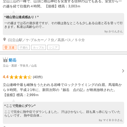
立山三山の一峰で、山頂に雄山神社を安置する信仰の山でもある。室堂から一
の越を経て往復約４時間。 【規模】標高：3,003ｍ
“雄山登山達成感あり！”
一の越までは石の遊歩道ですが、その後は急なところも少しある山道と石を登って行
きます。私達は高齢なので...
by かりんさん
(1)立山駅／ケ-ブルカー／７分／高原バス／５０分
王道
子連れ
カップル
シニア
剱岳
立山・黒部・宇奈月／山岳
4.4
(40件)
立山連峰中最も峻険をうたわれる岩峰でロッククライミングの白眉。馬場島か
ら９時間。平成２1年に、新田次郎の『劔岳 点の記』が映画放映された。
【規模】標高：2,999ｍ
“ここで完全にダウン”
ここで完全に熱中症でダウンしました。 汗はひかないし、顔も真っ赤になっていた
らしいです。 熱中症自体...
by マイＢＯＯさん