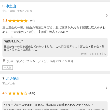
6
浄土山
立山・黒部・宇奈月／山岳
4.8
(7件)
立山三山の一峰。雄山の南面にそびえ、北に室堂をみおろす展望は広大をきわ
める。一の越から５0分。 【規模】標高：2,831ｍ
“極楽浄土の山”
室堂から一の越を経由して向かいました。 この日は視界もよく富士山・槍ヶ岳・薬
師岳・笠ヶ岳・白馬岳・八...
by ｍｉｙａｓａｎさん
(1)立山駅／ケ-ブルカー／７分／高原バス／５０分
一人旅
7
北ノ俣岳
富山／山岳
4.2
(4件)
“ドライブコースではありません。他の口コミに惑わされないで下さい。”
ここは登山でしか行けない北アルプスの山の一つです。 ドライブコースな訳無いで