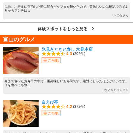
以前、ホテルに宿泊した時に朝食ビッフェを頂いたので、美味しいのは確認済みで1
月からランチは...
by のなさん
体験スポットをもっと見る
富山のグルメ
氷見きときと寿し 氷見本店
4.3
(202件)
ご当地
今まで食べたお寿司の中で一番美味しいお寿司です。絶対に行ったほうがいいです。
何を食べても魚...
by とりちゃんさん
白えび亭
4.2
(372件)
ご当地