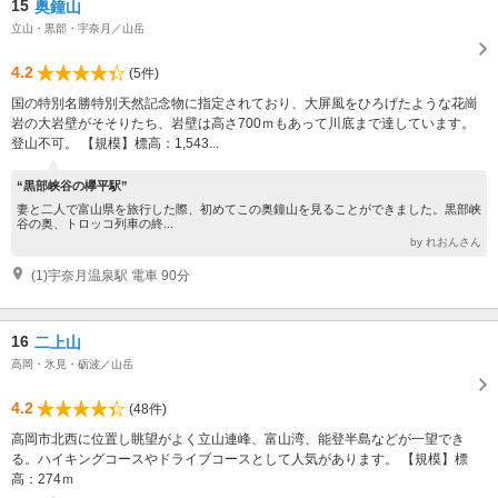
15
奥鐘山
立山・黒部・宇奈月／山岳
4.2
(5件)
国の特別名勝特別天然記念物に指定されており、大屏風をひろげたような花崗
岩の大岩壁がそそりたち、岩壁は高さ700ｍもあって川底まで達しています。
登山不可。 【規模】標高：1,543...
“黒部峡谷の欅平駅”
妻と二人で富山県を旅行した際、初めてこの奥鐘山を見ることができました。黒部峡
谷の奥、トロッコ列車の終...
by れおんさん
(1)宇奈月温泉駅 電車 90分
16
二上山
高岡・氷見・砺波／山岳
4.2
(48件)
高岡市北西に位置し眺望がよく立山連峰、富山湾、能登半島などが一望でき
る。ハイキングコースやドライブコースとして人気があります。 【規模】標
高：274ｍ