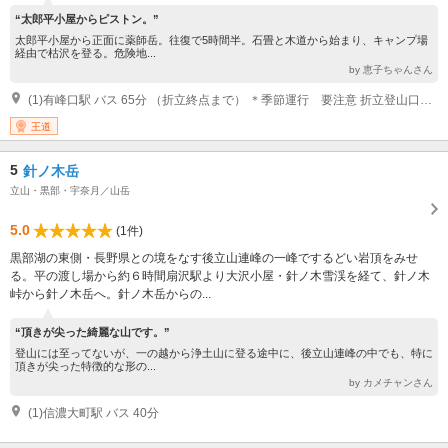
“太郎平小屋からピストン。”
太郎平小屋から正面に薬師岳。往復で5時間半。石畳と木道から始まり、キャンプ場
経由で枯沢を登る。危険地...
by 恵子ちゃんさん
(1)有峰口駅 バス 65分 （折立終点まで） ＊季節運行 要注意 折立登山口から 徒歩 420分
王道
5
針ノ木岳
立山・黒部・宇奈月／山岳
5.0
(1件)
黒部湖の東側・長野県との境をなす後立山連峰の一峰でするどい岩頂をみせ
る。平の渡し場から約６時間扇沢駅より大沢小屋・針ノ木雪渓を経て、針ノ木
峠から針ノ木岳へ。針ノ木岳からの...
“頂きが尖った綺麗な山です。”
登山には至ってないが、一の越から浄土山に登る途中に、後立山連峰の中でも、特に
頂きが尖った特徴的な形の...
by カメチャンさん
(1)信濃大町駅 バス 40分