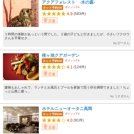
アクアフォレスト -水の森-
ポイント2％
ネット予約OK
4.9
(583件)
王道
１時間の体験があっという間でした。２歳の子どもと行きましたが、小さいフクロウ
さんを手乗せさ...
by ぴーさん
桜ヶ池クアガーデン
ポイント2％
ネット予約OK
4.1
(124件)
王道
建物もおしゃれで、ランチとお風呂とプールを家族で思う存分満喫できました！ちょ
っと山奥に建っ...
by うさぎさん
ホテルニューオータニ高岡
ポイント2％
ネット予約OK
4.0
(91件)
王道