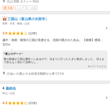
(1)上市駅 タクシー 50分
王道
シニア
一人旅
三国山（富山県小矢部市）
高岡・氷見・砺波／山岳
3.9
(12件)
越中・加賀・能登の三国が見渡せる、北陸の隠された名山。 【規模】標高：
323ｍ
“妻とのデート”
妻の親戚が三国山麓近くにあるので、泊まりに行ったときに散歩しました。 頂上ま
で苦もなく登れて見晴らし...
by だーりんさん
(1)あいの風とやま鉄道石動駅から車で17分
4
薬師岳
富山／山岳
4.2
(21件)