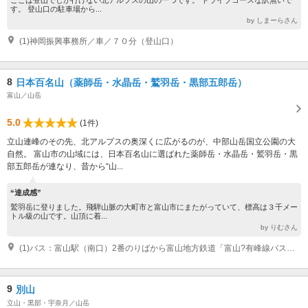
す。 登山口の駐車場から...
by しまーらさん
(1)神岡振興事務所／車／７０分（登山口）
8
日本百名山（薬師岳・水晶岳・鷲羽岳・黒部五郎岳）
富山／山岳
5.0
(1件)
立山連峰のその先、北アルプスの奥深くに広がるのが、中部山岳国立公園の大
自然。 富山市の山域には、日本百名山に選ばれた薬師岳・水晶岳・鷲羽岳・黒
部五郎岳が連なり、昔から“山...
“達成感”
鷲羽岳に登りました。飛騨山脈の大町市と富山市にまたがっていて、標高は３千メー
トル級の山です。山頂に着...
by りむさん
(1)バス：富山駅（南口）2番のりばから富山地方鉄道「富山?有峰線バス」に乗車（約1時間40分） →「折立」で下車。 ※運賃（2025年度）：片道 5,000円（小児半額）※電鉄富山?有峰口、及び有峰口?立山の電車運賃は別途必要（電鉄富山→有峰口：1,200円、有峰口→立山：480円、特急料金：各200円） 車：北陸自動車道「立山IC」から「折立」まで約80分。※自家用車は「有峰林道」を通行（例年開通期間：6/1?11月中旬、6:00?20:00） ※ 富山地方鉄道「富山?有峰線バス」について（※毎年５月中旬頃公開） https://www.chitetsu.co.jp/?page_id=741
9
別山
立山・黒部・宇奈月／山岳