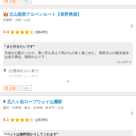
王道
子連れ
立山黒部アルペンルート【長野県側】
安曇野・大町／山岳
4.4
(964件)
“また行きたいです”
天候が心配だったが、青い空も見えて気のちの良く過ごせた。 黒部ダムの観光放水
は迫力満点。階段の上り下...
by yuiさん
(1)豊科ICから車で
(2)長野ICから車で
王道
子連れ
4
北八ヶ岳ロープウェイ山麓駅
蓼科・白樺湖・車山・女神湖・姫木平／山岳
4.1
(283件)
“ペットは無料預かりしてくれます”