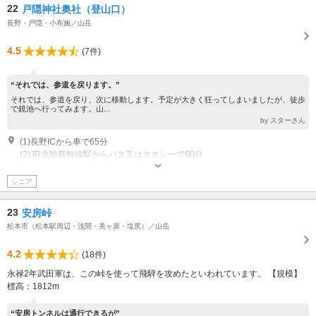
22
戸隠神社奥社（登山口）
長野・戸隠・小布施／山岳
4.5
(7件)
“それでは、参道を戻ります。”
それでは、参道を戻り、次に移動します。予定が大きく狂ってしまいましたが、徒歩
で鏡池へ行ってみます。山...
by スターさん
(1)長野ICから車で65分
(2)JR北陸新幹線駅からバス又はタクシーで60分
シニア
23
安房峠
松本市（松本駅周辺・浅間・美ヶ原・塩尻）／山岳
4.2
(18件)
永禄2年武田軍は、この峠を使って飛騨を攻めたといわれています。 【規模】
標高：1812m
“安房トンネルは通行できるが”