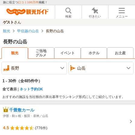
旅に役立つ
口コミ100万件
掲載！
検索
行きたい
メニュー
ゲスト
さん
観光
甲信越の山岳
長野の山岳
長野の山岳
ご当地
観光
イベント
ホテル
お土産
グルメ
長野
山岳
1 - 30件
（全485件中）
全て表示
ネット予約OK
おすすめの施設を当社独自の算出基準でランキング形式にしてご紹介しています。
千畳敷カール
伊那・駒ヶ根・飯田・昼神／山岳
4.5
(776件)