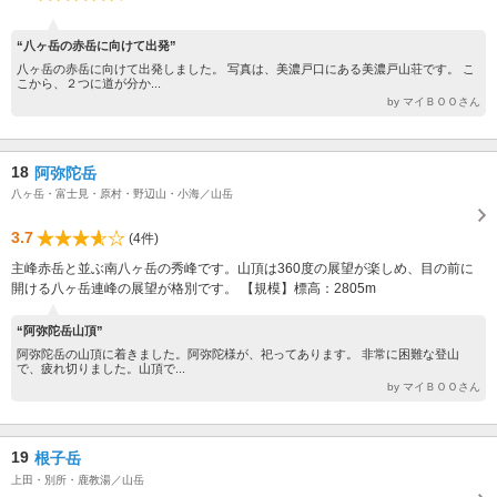
“八ヶ岳の赤岳に向けて出発”
八ヶ岳の赤岳に向けて出発しました。 写真は、美濃戸口にある美濃戸山荘です。 こ
こから、２つに道が分か...
by マイＢＯＯさん
18
阿弥陀岳
八ヶ岳・富士見・原村・野辺山・小海／山岳
3.7
(4件)
主峰赤岳と並ぶ南八ヶ岳の秀峰です。山頂は360度の展望が楽しめ、目の前に
開ける八ヶ岳連峰の展望が格別です。 【規模】標高：2805m
“阿弥陀岳山頂”
阿弥陀岳の山頂に着きました。阿弥陀様が、祀ってあります。 非常に困難な登山
で、疲れ切りました。山頂で...
by マイＢＯＯさん
19
根子岳
上田・別所・鹿教湯／山岳