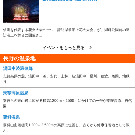
信州を代表する花火大会の一つ「諏訪湖祭湖上花火大会」が、湖畔公園前の諏
訪湖上を舞台に開催さ...
イベントをもっと見る
長野の温泉地
湯田中渋温泉郷
志賀高原の麓、湯田中、渋、安代、上林、新湯田中、星川、穂波、角間、地獄
谷...
乗鞍高原温泉
乗鞍岳の東山麓に広がる標高1200ｍ～1500ｍにかけての一帯が乗鞍高原。自然
園...
蓼科温泉
蓼科山山麓標高1,200～2,530mの高原に位置し、古くから健康保養地として賑
わ...