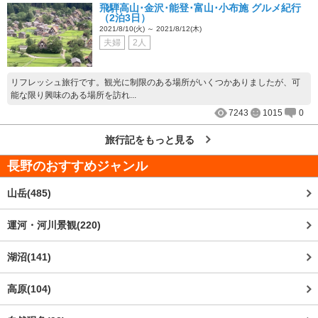
飛騨高山･金沢･能登･富山･小布施 グルメ紀行
（2泊3日）
2021/8/10(火) ～ 2021/8/12(木)
夫婦
2人
リフレッシュ旅行です。観光に制限のある場所がいくつかありましたが、可
能な限り興味のある場所を訪れ...
7243
1015
0
旅行記をもっと見る
長野
のおすすめジャンル
山岳(485)
運河・河川景観(220)
湖沼(141)
高原(104)