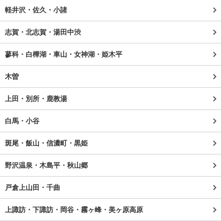
軽井沢・佐久・小諸
志賀・北志賀・湯田中渋
蓼科・白樺湖・車山・女神湖・姫木平
木曽
上田・別所・鹿教湯
白馬・小谷
斑尾・飯山・信濃町・黒姫
野沢温泉・木島平・秋山郷
戸倉上山田・千曲
上諏訪・下諏訪・岡谷・霧ヶ峰・美ヶ原高原