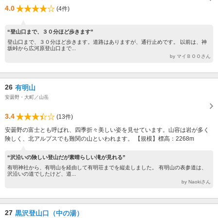
4.0
(4件)
“登山口まで、３０分ほど歩きます”
登山口まで、３０分ほど歩きます。道路はありますが、通行止めです。 以前は、神
坂峠から広河原登山口まで...
by マイＢＯＯさん
26
有明山
安曇野・大町／山岳
3.4
(13件)
安曇野の富士とも呼ばれ、四季折々美しい姿を見せています。山容は岩が多く
険しく、北アルプスでも難関の山といわれます。 【規模】標高：2268m
“沢沿いの険しい登山だが素晴らしい滝が見れる”
有明神社から、有明山を経由して有明荘までを縦走しました。 有明山の表参道は、
沢沿いの道でしたけど、道...
by Naokiさん
27
黒沢登山口（中の湯）