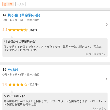
王道
一人旅
14
駒ヶ岳（甲斐駒ヶ岳）
伊那・駒ヶ根・飯田・昼神／山岳
4.4
(15件)
“６合目からの甲斐駒ヶ岳”
仙丈ケ岳を６合目まで行くと、木々が低くなり、眺望が一気に開けます。 写真は、
仙丈ケ岳の６合目からの甲...
by マイＢＯＯさん
15
分杭峠
伊那・駒ヶ根・飯田・昼神／山岳
3.8
(113件)
“パワースポット”
方位磁針の針がクルクルと回転して、パワースポットを実感できます。パワースポッ
トを感じる場所も椅子に座...
by くまさん