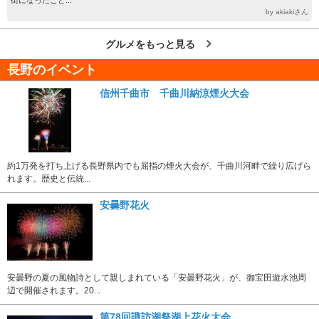
by akiakiさん
グルメをもっと見る
長野のイベント
信州千曲市 千曲川納涼煙火大会
約1万発を打ち上げる長野県内でも屈指の煙火大会が、千曲川河畔で繰り広げら
れます。歴史と伝統...
安曇野花火
安曇野の夏の風物詩として親しまれている「安曇野花火」が、御宝田遊水池周
辺で開催されます。20...
第78回諏訪湖祭湖上花火大会