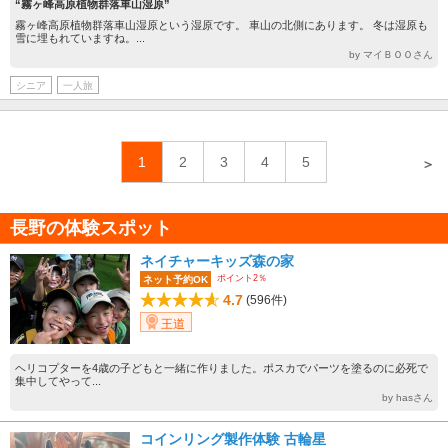
“霧ヶ峰高原植物群落車山湿原”
霧ヶ峰高原植物群落車山湿原という湿原です。 車山の北側にあります。 冬は湿原も
雪に埋もれていますね。...
by マイＢＯＯさん
シニア
一人旅
1
2
3
4
5
＞
長野の体験スポット
ネイチャーキッズ森の家
ポイント2％
ネット予約OK
4.7
(596件)
王道
ヘリコプターを4歳の子どもと一緒に作りました。ポスカでパーツを塗るのに必死で
集中してやって...
by hasさん
コインリング製作体験 古輪星