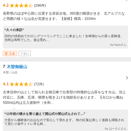
4.2
(296件)
長野県のほぼ中心部に位置する溶岩台地。360度の眺望がきき、北アルプスな
ど周囲の様々な山岳が見渡せます。 【規模】標高：2034m
“久々の来訪”
20代の頃初めてのロングツーリングでここに来ました！女神湖からの美ヶ原林道、
当時は有料でした。道は荒れ...
by kayaさん
王道
子連れ
7
木曽御嶽山
木曽／山岳
4.1
(72件)
古来信仰の山として知られる独立峰で台形型の特徴的な山容をなす火山。頂上
付近に、五峰、五湖、噴煙を噴き上げる地獄谷があります。 【火口から概ね
500m以内は立入規制中（令和...
“11年前の噴火を乗り越えて開山式や閉山式もされて…”
大昔から修験道のお山なので安心して登れます。 秋の紅葉は美しく道路も掃除され
て居たり途中トイレ等も綺...
by はーさんさん