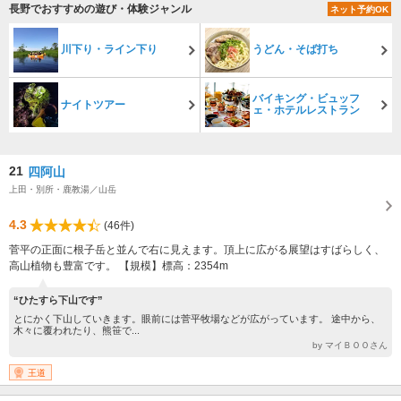
長野でおすすめの遊び・体験ジャンル
ネット予約OK
川下り・ライン下り
うどん・そば打ち
バイキング・ビュッフ
ナイトツアー
ェ・ホテルレストラン
21
四阿山
上田・別所・鹿教湯／山岳
4.3
(46件)
菅平の正面に根子岳と並んで右に見えます。頂上に広がる展望はすばらしく、
高山植物も豊富です。 【規模】標高：2354m
“ひたすら下山です”
とにかく下山していきます。眼前には菅平牧場などが広がっています。 途中から、
木々に覆われたり、熊笹で...
by マイＢＯＯさん
王道