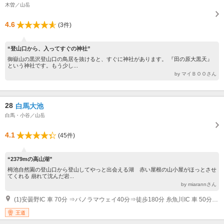
木曽／山岳
4.6
(3件)
“登山口から、入ってすぐの神社”
御嶽山の黒沢登山口の鳥居を抜けると、すぐに神社があります。 『田の原大黒天』
という神社です。もう少し...
by マイＢＯＯさん
28
白馬大池
白馬・小谷／山岳
4.1
(45件)
“2379mの高山湖”
栂池自然園の登山口から登山してやっと出会える湖 赤い屋根の山小屋がほっとさせ
てくれる 崩れて沈んだ岩...
by miarannさん
(1)安曇野IC 車 70分 ⇒パノラマウェイ40分⇒徒歩180分 糸魚川IC 車 50分 ⇒パノラマウェイ40分⇒徒歩180分 JR大糸線白馬駅 バス、タクシー 20分 ⇒パノラマウェイ40分⇒徒歩180分 JR北陸新幹線長野駅 バス 80分 ⇒パノラマウェイ40分⇒徒歩180分
王道