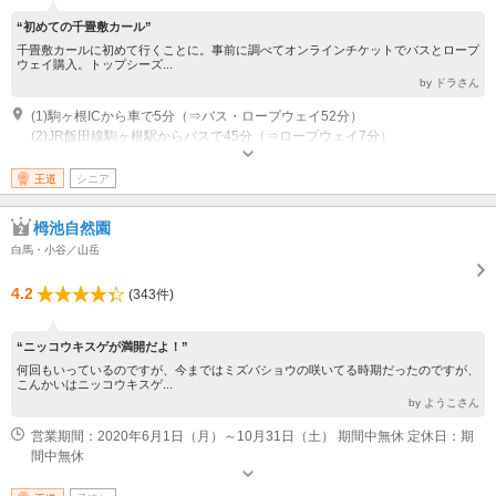
“初めての千畳敷カール”
千畳敷カールに初めて行くことに。事前に調べてオンラインチケットでバスとロープ
ウェイ購入。トップシーズ...
by ドラさん
(1)駒ヶ根ICから車で5分（⇒バス・ロープウェイ52分）
(2)JR飯田線駒ヶ根駅からバスで45分（⇒ロープウェイ7分）
営業：通年来場できるが、ロープウェイ利用の場合にはメンテナンス運休あ
り
王道
シニア
栂池自然園
白馬・小谷／山岳
4.2
(343件)
“ニッコウキスゲが満開だよ！”
何回もいっているのですが、今まではミズバショウの咲いてる時期だったのですが、
こんかいはニッコウキスゲ...
by ようこさん
営業期間：2020年6月1日（月）～10月31日（土） 期間中無休 定休日：期
間中無休