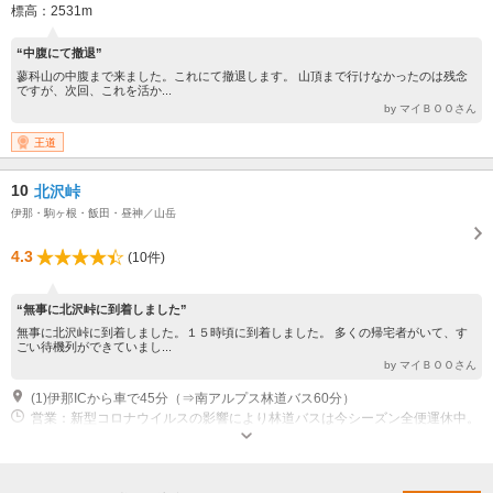
標高：2531m
“中腹にて撤退”
蓼科山の中腹まで来ました。これにて撤退します。 山頂まで行けなかったのは残念
ですが、次回、これを活か...
by マイＢＯＯさん
王道
10
北沢峠
伊那・駒ヶ根・飯田・昼神／山岳
4.3
(10件)
“無事に北沢峠に到着しました”
無事に北沢峠に到着しました。１５時頃に到着しました。 多くの帰宅者がいて、す
ごい待機列ができていまし...
by マイＢＯＯさん
(1)伊那ICから車で45分（⇒南アルプス林道バス60分）
営業：新型コロナウイルスの影響により林道バスは今シーズン全便運休中。
伊那市側からの南アルプス登山は自粛頂きますようお願い致します。