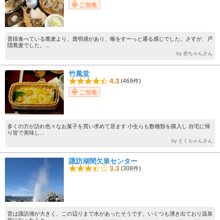
ご当地
普段食べている蕎麦より、透明感があり、喉をすーっと通る感じでした。さすが、戸
隠蕎麦でした。...
by 岩ちゃんさん
竹風堂
4.3
(469件)
ご当地
多くの方が訪れ色々なお菓子を買い求めて居ます 小生らも数種類を購入し 自宅に帰
り皆で美味し...
by とくちゃんさん
諏訪湖間欠泉センター
3.3
(308件)
昔は諏訪湖が大きく、この辺りまで水があったそうです。いくつも湧き出ており温泉
街になったこと...