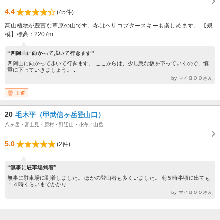
4.4
(45件)
高山植物が豊富な草原の山です。冬はヘリコプタースキーも楽しめます。 【規
模】標高：2207m
“四阿山に向かって歩いて行きます”
四阿山に向かって歩いて行きます。 ここからは、少し急な坂を下っていくので、慎
重に下っていきましょう。...
by マイＢＯＯさん
王道
20
毛木平（甲武信ヶ岳登山口）
八ヶ岳・富士見・原村・野辺山・小海／山岳
5.0
(2件)
“無事に駐車場到着”
無事に駐車場に到着しました。 ほかの登山者も多くいました。 朝５時半頃に出ても
１４時くらいまでかかり...
by マイＢＯＯさん