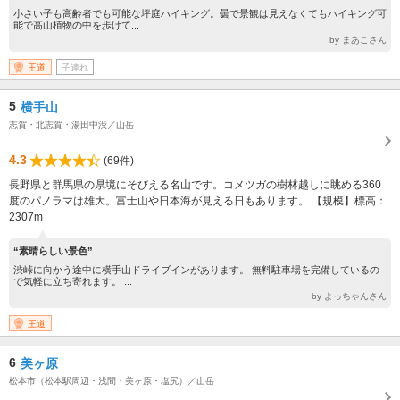
小さい子も高齢者でも可能な坪庭ハイキング。曇で景観は見えなくてもハイキング可
能で高山植物の中を歩けて...
by まあこさん
王道
子連れ
5
横手山
志賀・北志賀・湯田中渋／山岳
4.3
(69件)
長野県と群馬県の県境にそびえる名山です。コメツガの樹林越しに眺める360
度のパノラマは雄大。富士山や日本海が見える日もあります。 【規模】標高：
2307m
“素晴らしい景色”
渋峠に向かう途中に横手山ドライブインがあります。 無料駐車場を完備しているの
で気軽に立ち寄れます。 ...
by よっちゃんさん
王道
6
美ヶ原
松本市（松本駅周辺・浅間・美ヶ原・塩尻）／山岳