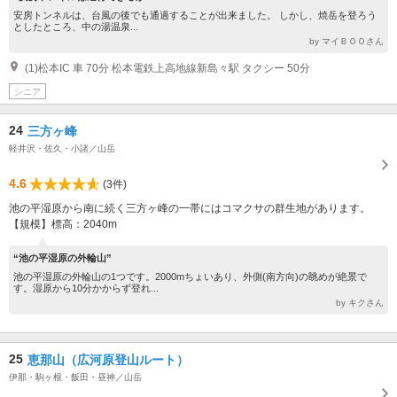
安房トンネルは、台風の後でも通過することが出来ました。 しかし、焼岳を登ろう
としたところ、中の湯温泉...
by マイＢＯＯさん
(1)松本IC 車 70分 松本電鉄上高地線新島々駅 タクシー 50分
シニア
24
三方ヶ峰
軽井沢・佐久・小諸／山岳
4.6
(3件)
池の平湿原から南に続く三方ヶ峰の一帯にはコマクサの群生地があります。
【規模】標高：2040m
“池の平湿原の外輪山”
池の平湿原の外輪山の1つです。2000mちょいあり、外側(南方向)の眺めが絶景で
す。湿原から10分かからず登れ...
by キクさん
25
恵那山（広河原登山ルート）
伊那・駒ヶ根・飯田・昼神／山岳