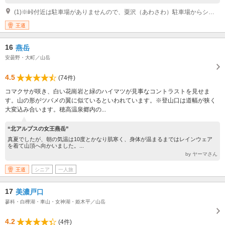
(1)※峠付近は駐車場がありませんので、粟沢（あわさわ）駐車場からシャトルバスをご利用ください。＜運行期間＞4～11月 ＜運行時刻＞粟沢発8～14時30分、分杭峠発9時15分～16時（片道15分 / 30分～1時間間隔で運行）＜料金＞往復(協力金500円含む)大人1000円／小学生以下 500円
王道
16
燕岳
安曇野・大町／山岳
4.5
(74件)
コマクサが咲き、白い花崗岩と緑のハイマツが見事なコントラストを見せま
す。山の形がツバメの翼に似ているといわれています。※登山口は道幅が狭く
大変込み合います。穂高温泉郷内の...
“北アルプスの女王燕岳”
真夏でしたが、朝の気温は10度とかなり肌寒く、身体が温まるまではレインウェア
を着て山頂へ向かいました。...
by ヤーマさん
王道
シニア
一人旅
17
美濃戸口
蓼科・白樺湖・車山・女神湖・姫木平／山岳
4.2
(4件)