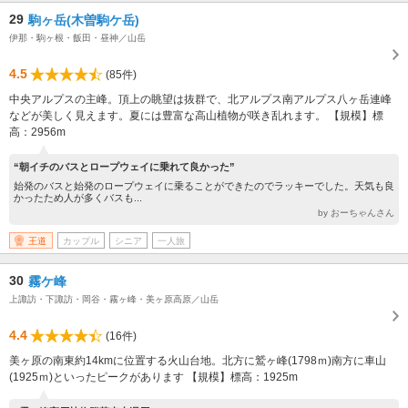
29
駒ヶ岳(木曽駒ケ岳)
伊那・駒ヶ根・飯田・昼神／山岳
4.5
(85件)
中央アルプスの主峰。頂上の眺望は抜群で、北アルプス南アルプス八ヶ岳連峰
などが美しく見えます。夏には豊富な高山植物が咲き乱れます。 【規模】標
高：2956m
“朝イチのバスとロープウェイに乗れて良かった”
始発のバスと始発のロープウェイに乗ることができたのでラッキーでした。天気も良
かったため人が多くバスも...
by おーちゃんさん
王道
カップル
シニア
一人旅
30
霧ケ峰
上諏訪・下諏訪・岡谷・霧ヶ峰・美ヶ原高原／山岳
4.4
(16件)
美ヶ原の南東約14kmに位置する火山台地。北方に鷲ヶ峰(1798ｍ)南方に車山
(1925ｍ)といったピークがあります 【規模】標高：1925m