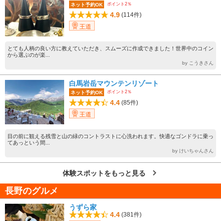
ポイント2％
ネット予約OK
4.9
(114件)
王道
とても人柄の良い方に教えていただき、スムーズに作成できました！世界中のコイン
から選ぶのが楽...
by こうきさん
白馬岩岳マウンテンリゾート
ポイント2％
ネット予約OK
4.4
(85件)
王道
目の前に観える残雪と山の緑のコントラストに心洗われます。快適なゴンドラに乗っ
てあっという間...
by けいちゃんさん
体験スポットをもっと見る
長野のグルメ
うずら家
4.4
(381件)