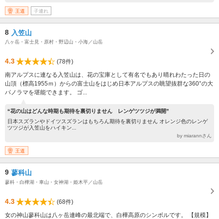
王道
子連れ
8
入笠山
八ヶ岳・富士見・原村・野辺山・小海／山岳
4.3
(78件)
南アルプスに連なる入笠山は、花の宝庫として有名でもあり晴れわたった日の
山頂（標高1955ｍ）からの富士山をはじめ日本アルプスの眺望抜群な360°の大
パノラマを堪能できます。 ゴ...
“花の山はどんな時期も期待を裏切りません レンゲツツジが満開”
日本スズランやドイツスズランはもちろん期待を裏切りません オレンジ色のレンゲ
ツツジが入笠山をハイキン...
by miarannさん
王道
9
蓼科山
蓼科・白樺湖・車山・女神湖・姫木平／山岳
4.3
(68件)
女の神山蓼科山は八ヶ岳連峰の最北端で、白樺高原のシンボルです。 【規模】