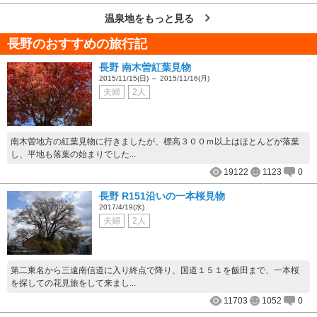
温泉地をもっと見る
長野のおすすめの旅行記
長野 南木曽紅葉見物
2015/11/15(日) ～ 2015/11/16(月)
夫婦
2人
南木曽地方の紅葉見物に行きましたが、標高３００ｍ以上はほとんどが落葉
し、平地も落葉の始まりでした...
19122
1123
0
長野 R151沿いの一本桜見物
2017/4/19(水)
夫婦
2人
第二東名から三遠南信道に入り終点で降り、国道１５１を飯田まで、一本桜
を探しての花見旅をして来まし...
11703
1052
0