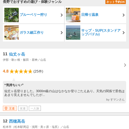
長野でおすすめの遊び・体験ジャンル
ネット予約OK
ブルーベリー狩り
日帰り温泉
サップ・SUP(スタンドア
ガラス細工作り
ップパドル)
11
仙丈ヶ岳
伊那・駒ヶ根・飯田・昼神／山岳
4.8
(25件)
“気持ちいい”
仙丈ヶ岳登りました。3000m級の山はなかなか登りごたえあり。天気の関係で景色は
あまり見えませんでしたが...
by すマンさん
王道
友達
一人旅
12
西穂高岳
松本市（松本駅周辺・浅間・美ヶ原・塩尻）／山岳