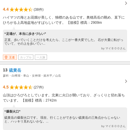
4.4
(38件)
ハイマツの海とお花畑が美しく、独標のある山です。奥穂高岳の眺め、直下に
ひろがる上高地盆地がすばらしいです。 【規模】標高：2909m
“足場が、本当に歩きづらい”
正直、歩いていくことだけを考えたら、ここが一番大変でした。 石が大量に転がっ
ていて、その上を歩いてい...
by マイＢＯＯさん
王道
カップル
一人旅
13
硫黄岳
蓼科・白樺湖・車山・女神湖・姫木平／山岳
4.5
(27件)
山頂はひろびろとしています。北東に火口が開いており、ざっくりと切れ落ち
ています。 【規模】標高：2742m
“爆裂火口”
硫黄岳の爆裂火口です。 現在、行くことができない硫黄岳の三角点からじゃない
と、ハッキリ見れないかな。...
by マイＢＯＯさん