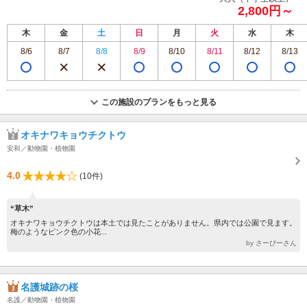
2,800円～
木
金
土
日
月
火
水
木
8/6
8/7
8/8
8/9
8/10
8/11
8/12
8/13
この施設のプランをもっと見る
オキナワキョウチクトウ
安和／動物園・植物園
4.0
(10件)
“草木”
オキナワキョウチクトウは本土では見たことがありません。県内では公園で見ます。
梅のようなピンク色の小花...
by さーぴーさん
名護城跡の桜
名護／動物園・植物園