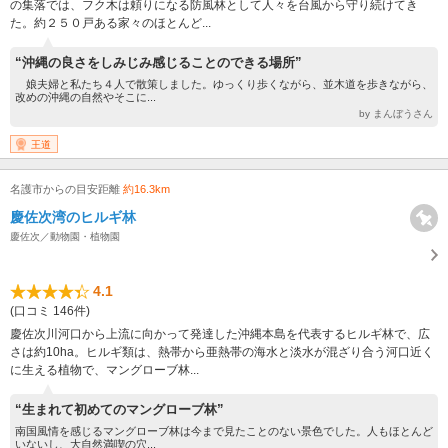
の集落では、フク木は頼りになる防風林として人々を台風から守り続けてき
た。約２５０戸ある家々のほとんど...
“沖縄の良さをしみじみ感じることのできる場所”
娘夫婦と私たち４人で散策しました。ゆっくり歩くながら、並木道を歩きながら、
改めの沖縄の自然やそこに...
by まんぼうさん
王道
名護市からの目安距離
約16.3km
慶佐次湾のヒルギ林
慶佐次／動物園・植物園
4.1
(口コミ 146件)
慶佐次川河口から上流に向かって発達した沖縄本島を代表するヒルギ林で、広
さは約10ha。ヒルギ類は、熱帯から亜熱帯の海水と淡水が混ざり合う河口近く
に生える植物で、マングローブ林...
“生まれて初めてのマングローブ林”
南国風情を感じるマングローブ林は今まで見たことのない景色でした。人もほとんど
いないし、大自然満喫の穴...