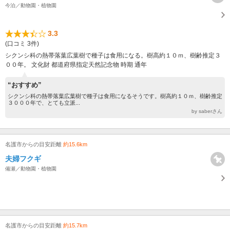
今泊／動物園・植物園
3.3
(口コミ 3件)
シクンシ科の熱帯落葉広葉樹で種子は食用になる。樹高約１０ｍ、樹齢推定３
００年。 文化財 都道府県指定天然記念物 時期 通年
“おすすめ”
シクンシ科の熱帯落葉広葉樹で種子は食用になるそうです。樹高約１０ｍ、樹齢推定
３０００年で、とても立派...
by saberさん
名護市からの目安距離
約15.6km
夫婦フクギ
備瀬／動物園・植物園
名護市からの目安距離
約15.7km