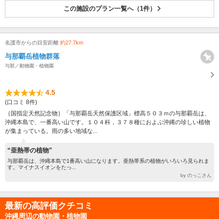
この施設のプラン一覧へ（1件）
名護市からの目安距離
約27.7km
与那覇岳植物群落
与那／動物園・植物園
4.5
(口コミ 8件)
｛国指定天然記念物｝「与那覇岳天然保護区域」標高５０３ｍの与那覇岳は、
沖縄本島で、一番高い山です。１０４科，３７８種におよぶ沖縄の珍しい植物
が集まっている。雨の多い地域な...
“亜熱帯の植物”
与那覇岳は、沖縄本島で1番高い山になります。亜熱帯系の植物がいろいろ見られま
す。マイナスイオンをたっ...
by のっこさん
最新の高評価クチコミ
沖縄周辺の動物園・植物園