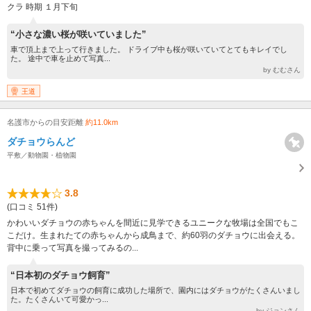
クラ 時期 １月下旬
“小さな濃い桜が咲いていました”
車で頂上まで上って行きました。 ドライブ中も桜が咲いていてとてもキレイでし
た。 途中で車を止めて写真...
by むむさん
王道
名護市からの目安距離
約11.0km
ダチョウらんど
平敷／動物園・植物園
3.8
(口コミ 51件)
かわいいダチョウの赤ちゃんを間近に見学できるユニークな牧場は全国でもこ
こだけ。生まれたての赤ちゃんから成鳥まで、約60羽のダチョウに出会える。
背中に乗って写真を撮ってみるの...
“日本初のダチョウ飼育”
日本で初めてダチョウの飼育に成功した場所で、園内にはダチョウがたくさんいまし
た。たくさんいて可愛かっ...
by ジョンさん