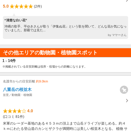
5.0
(2件)
“清楚な白い花”
沖縄の歌手、平ゆきさんが歌う「伊集ぬ花」という歌を聞いて、どんな花か気になっ
ていました。那覇では見た...
by マヤーさん
その他エリアの動物園・植物園スポット
1 - 14件
※掲載されている目安距離は役所・役場からの距離になります。
名護市からの目安距離
約9.0km
八重岳の桜並木
並里／動物園・植物園
4.0
(口コミ 81件)
米軍のレーダー基地のある４５３ｍの頂上まで山岳ドライブが楽しめる。約４
ｋｍにわたる登山道のカンヒザクラが満開時には美しい桜並木となる。 植物 サ