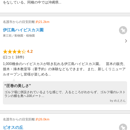
をなしている。同種の中では沖縄県...
名護市からの目安距離
約21.2km
伊江島ハイビスカス園
東江前／動物園・植物園
4.2
(口コミ 18件)
1,000種余のハイビスカスが咲き乱れる伊江島ハイビスカス園。 苗木の販売、
接木・挿木教室等（要予約）の体験などもできます。 また、新しくリニューア
ルオープンし皆様が楽しめる...
“圧巻の美しさ”
ゴルフ場に併設されているような感じで、入るところがわからず、ゴルフ場のレスト
ランの横を奥へ100メート...
by めえさん
名護市からの目安距離
約26.0km
ビオスの丘