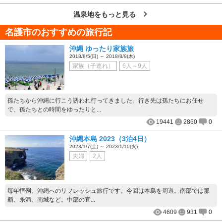
温泉地をもっと見る
名護市のおすすめの旅行記
沖縄 ゆったり家族旅
2018/8/5(日) ～ 2018/8/9(木)
家族（子連れ）
6人～9人
孫たちから沖縄に行こう誘われ行ってきました。行き先は孫たちにお任せ
で、孫たちとの時間をゆったりと...
19441
2860
0
沖縄本島 2023（3泊4日）
2023/1/7(土) ～ 2023/1/10(火)
夫婦
2人
毎年恒例、沖縄へのリフレッシュ旅行です。今回は本島を周遊。南部では那
覇、糸満、南城など。中部の宜...
4609
931
0