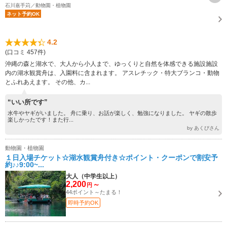
石川嘉手苅／動物園・植物園
ネット予約OK
4.2
(口コミ 457件)
沖縄の森と湖水で、大人から小人まで、ゆっくりと自然を体感できる施設施設
内の湖水観賞舟は、入園料に含まれます。 アスレチック・特大ブランコ・動物
とふれあえます。 その他、カ...
“いい所です”
水牛やヤギがいました。 舟に乗り、お話が楽しく、勉強になりました。 ヤギの散歩
楽しかったです！また行...
by あくびさん
動物園・植物園
１日入場チケット☆湖水観賞舟付き☆ポイント・クーポンで割安予
約♪♪9:00~...
大人（中学生以上）
2,200
～
円
44ポイント～たまる！
即時予約OK