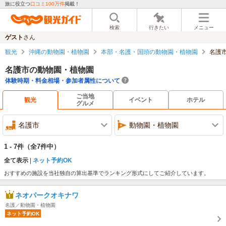
旅に役立つ
口コミ100万件
掲載！
検索
行きたい
メニュー
ゲスト
さん
観光
沖縄の動物園・植物園
本部・名護・国頭の動物園・植物園
名護
名護市の動物園・植物園
体験時期・料金相場・参加者属性について
ご当地
観光
イベント
ホテル
グルメ
名護市
動物園・植物園
1 - 7件
（全7件中）
全て表示
ネット予約OK
おすすめの施設を当社独自の算出基準でランキング形式にしてご紹介しています。
ネオパークオキナワ
名護／動物園・植物園
ネット予約OK