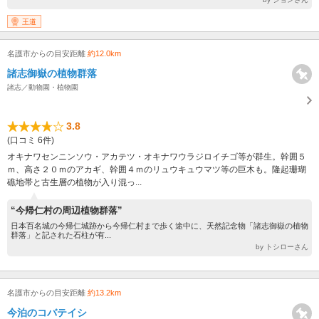
王道
名護市からの目安距離
約12.0km
諸志御嶽の植物群落
諸志／動物園・植物園
3.8
(口コミ 6件)
オキナワセンニンソウ・アカテツ・オキナワウラジロイチゴ等が群生。幹囲５
ｍ、高さ２０ｍのアカギ、幹囲４ｍのリュウキュウマツ等の巨木も。隆起珊瑚
礁地帯と古生層の植物が入り混っ...
“今帰仁村の周辺植物群落”
日本百名城の今帰仁城跡から今帰仁村まで歩く途中に、天然記念物「諸志御嶽の植物
群落」と記された石柱が有...
by トシローさん
名護市からの目安距離
約13.2km
今泊のコバテイシ