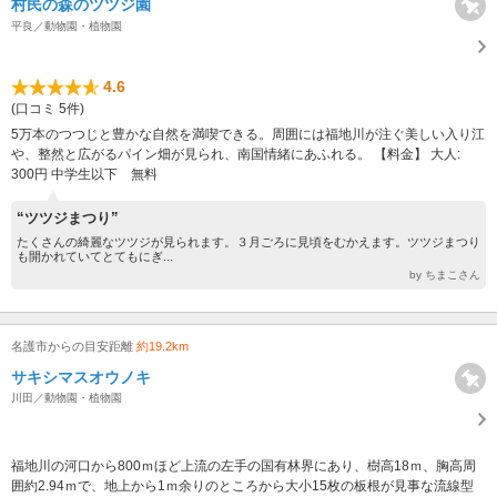
村民の森のツツジ園
平良／動物園・植物園
4.6
(口コミ 5件)
5万本のつつじと豊かな自然を満喫できる。周囲には福地川が注ぐ美しい入り江
や、整然と広がるパイン畑が見られ、南国情緒にあふれる。 【料金】 大人:
300円 中学生以下 無料
“ツツジまつり”
たくさんの綺麗なツツジが見られます。３月ごろに見頃をむかえます。ツツジまつり
も開かれていてとてもにぎ...
by ちまこさん
名護市からの目安距離
約19.2km
サキシマスオウノキ
川田／動物園・植物園
福地川の河口から800ｍほど上流の左手の国有林界にあり、樹高18ｍ、胸高周
囲約2.94ｍで、地上から1ｍ余りのところから大小15枚の板根が見事な流線型