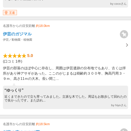
by cocoさん
王道
名護市からの目安距離
約18.0km
伊芸のガジマル
伊芸／動物園・植物園
5.0
(口コミ 1件)
伊芸の部落のほぼ中心に存在し、周囲は伊芸遺跡の分布地でもあり、古くは拝
所があり神アサギがあった。ここのがじまるは樹齢約３００年、胸高円周３・
９ｍ、高さ11ｍの大木。長い間こ...
“ゆっくり”
近くまできたので立ち寄ってみました。立派な木でした。周辺もお散歩して回れたの
で良かったです。また訪れ...
by hiyoさん
名護市からの目安距離
約18.5km