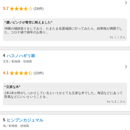
3.7
(18件)
“濃いピンクが青空に映えました”
沖縄の城跡巡りをしており、たまたま名護城跡に行ってみたら、緋寒桜が満開でし
た。コロナ禍で例年のお祭り...
by ここさん
4
ハスノハギリ林
宮里／動物園・植物園
4.1
(10件)
“立派な木”
1本1本が幹がしっかりしているというかとても立派な木でした。海辺などにあって
防風などにいいということを...
by ちまこさん
5
ヒンプンカジュマル
城／動物園・植物園