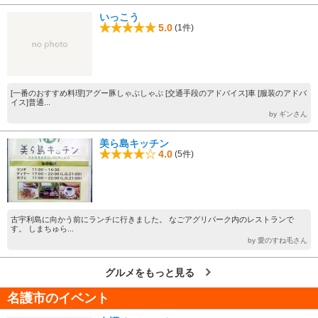
いっこう
5.0
(1件)
[一番のおすすめ料理]アグー豚しゃぶしゃぶ [交通手段のアドバイス]車 [服装のアドバ
イス]普通...
by ギンさん
美ら島キッチン
4.0
(5件)
古宇利島に向かう前にランチに行きました。 なごアグリパーク内のレストランで
す。 しまちゅら...
by 愛のすね毛さん
グルメをもっと見る
名護市のイベント