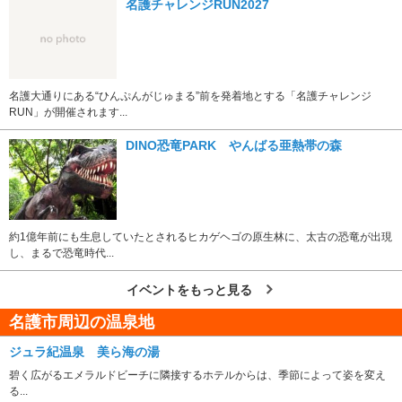
名護チャレンジRUN2027
名護大通りにある“ひんぷんがじゅまる”前を発着地とする「名護チャレンジ
RUN」が開催されます...
DINO恐竜PARK やんばる亜熱帯の森
約1億年前にも生息していたとされるヒカゲヘゴの原生林に、太古の恐竜が出現
し、まるで恐竜時代...
イベントをもっと見る
名護市周辺の温泉地
ジュラ紀温泉 美ら海の湯
碧く広がるエメラルドビーチに隣接するホテルからは、季節によって姿を変え
る...