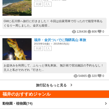
夫婦
2人
GWに石川県へ旅行に行きました！ 今回は自家用車で行ったので能登半島も
ぐるり一周しました。金沢も能登...
126436
806
0
福井・金沢ついでに飛騨高山 車旅
2015/8/14(金) ～ 2015/8/15(土)
夫婦
2人
お盆休みを利用して、ふらっと弾丸車旅。 無計画で宿泊施設の予約もなし！
主人と私がそれぞれ『行きた...
54865
320
0
旅行記をもっと見る
福井
のおすすめジャンル
動物園・植物園(74)