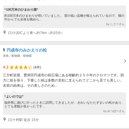
“100万本のひまわり畑”
約100万本のひまわりが咲いていました。 背の低い品種が植えられているので、畑の
中からでも全体を眺めら...
by しどーさん
(1)小浜ICより東へ約7km（約10分）
5
円成寺のみかえりの松
若狭／動物園・植物園
4.2
(4件)
三方町岩屋、曹洞宗円成寺の前広場にある樹齢約２５０年のクロマツです。四
方に枝を張り、下垂した枝は多数の支柱に支えられてどこから見ても美しい。
名前の由来は、その美しさのため...
“よいのでは”
福井県に遊びに行ったときに訪問してきましたが、きれいなたたずまいの松があり、
とても景観が良かったです...
by みつぼーさん
(1)十村駅 徒歩 15分