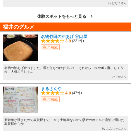
by はなこさん
体験スポットをもっと見る
福井のグルメ
名物竹田の油あげ 谷口屋
3.9
(221件)
ご当地
名物の油あげ食べました。最初何もつけず頂いて、それから、塩やポン酢、しょう
ゆ、大根おろしを...
by hiroさん
まるさんや
4.0
(47件)
ご当地
新幹線が延びたので敦賀駅まで。 全く土地勘ないので駅近のホテルに宿泊で聞いた
敦賀駅から歩...
by ごんちゃんさん