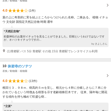
若狭／動物園・植物園
4.0
(1件)
葉の上に奇形的に実を結ぶところからつけられた名称。二株ある。 植物 イチョ
ウ 文化財 国指定天然記念物 時期 通年
“天然記念物”
杉森神社のお葉付イチョウを見ることができました。巨樹というわけではないです
が、オハツキイチョウですの...
by きよしさん
(1)青郷駅 バス 5分 青郷駅 その他 15分 青郷駅でレンタサイクル利用
10
休岩寺のソテツ
若狭／動物園・植物園
4.0
(13件)
根回り３．９８ｍ、樹高約５ｍを呈し、根元から４幹に分岐しさらに７本に分
かれているという特徴ある樹形を示す老齢雄株巨木です。 従来、隔年毎に開花
する傾向を持ち極めて旺盛な樹...
“立派”