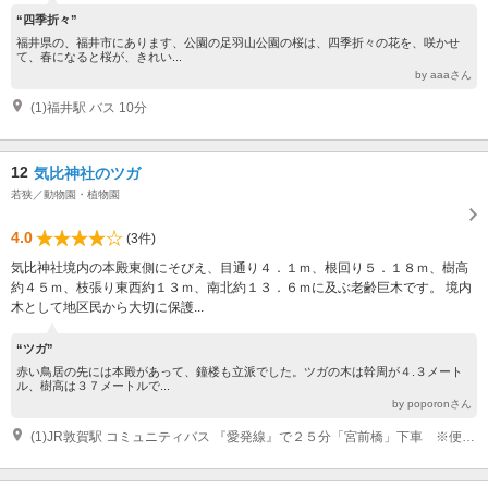
“四季折々”
福井県の、福井市にあります、公園の足羽山公園の桜は、四季折々の花を、咲かせ
て、春になると桜が、きれい...
by aaaさん
(1)福井駅 バス 10分
12
気比神社のツガ
若狭／動物園・植物園
4.0
(3件)
気比神社境内の本殿東側にそびえ、目通り４．１ｍ、根回り５．１８ｍ、樹高
約４５ｍ、枝張り東西約１３ｍ、南北約１３．６ｍに及ぶ老齢巨木です。 境内
木として地区民から大切に保護...
“ツガ”
赤い鳥居の先には本殿があって、鐘楼も立派でした。ツガの木は幹周が４.３メート
ル、樹高は３７メートルで...
by poporonさん
(1)JR敦賀駅 コミュニティバス 『愛発線』で２５分「宮前橋」下車 ※便によって所要時間が変わります。（最大４９分） 北陸自動車道・敦賀ＩＣ 車 20分