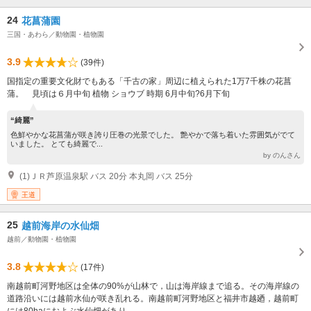
24
花菖蒲園
三国・あわら／動物園・植物園
3.9
(39件)
国指定の重要文化財でもある「千古の家」周辺に植えられた1万7千株の花菖
蒲。 見頃は６月中旬 植物 ショウブ 時期 6月中旬?6月下旬
“綺麗”
色鮮やかな花菖蒲が咲き誇り圧巻の光景でした。 艶やかで落ち着いた雰囲気がでて
いました。 とても綺麗で...
by のんさん
(1)ＪＲ芦原温泉駅 バス 20分 本丸岡 バス 25分
王道
25
越前海岸の水仙畑
越前／動物園・植物園
3.8
(17件)
南越前町河野地区は全体の90%が山林で，山は海岸線まで追る。その海岸線の
道路沿いには越前水仙が咲き乱れる。南越前町河野地区と福井市越廼，越前町
には80haにおよぶ水仙畑があり，...