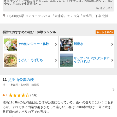
休岩寺のソテツを見に行きました。立派でした。日本海に近い南山麓にあって、雪が
少ない所なので生育環境が...
by きよしさん
(1)JR敦賀駅 コミュニティバス 『東浦線』で２８分「大比田」下車 北陸自動車道・敦賀IC 車 20分
福井でおすすめの遊び・体験ジャンル
ネット予約OK
その他レジャー・体験
紙漉き
サップ・SUP(スタンドア
うどん・そば打ち
ップパドル)
11
足羽山公園の桜
福井・奥越前／動物園・植物園
4.1
(7件)
標高116.8mの足羽山は山全体が公園になっている。山への登り口はいくつもあ
るが、それぞれに由緒や趣きがあって楽しい。春は3,500本の桜が一斉に咲き、
数百個のボンボリの下での夜桜...