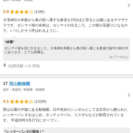
3.9
(13件)
大滝神社の本殿から奥の院へ通ずる参道を15分ほど登ると山腹にあるヤマザク
ラです。ゼンマイ桜の名称は、ゼンマイの出るころ、この桜が花盛りになるの
で、いつしかそう呼ばれるように...
“綺麗”
ゼンマイ桜を見に行きました。大滝神社本殿から奥の院へ通じる参道の途中の林の中
にあります。とても綺麗な...
by アーキさん
(1)武生駅 バス 25分
17
西山動物園
福井・奥越前／動物園・植物園
4.1
(133件)
西山公園の中腹にある動物園。日中友好のシンボルとして北京市から贈られた
レッサーパンダをはじめ、タンチョウヅル、リスザルなどが飼育されていま
す。 平成28年3月27日にオープン...
“レッサーパンダの聖地！”