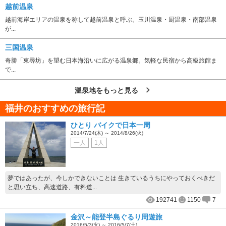
越前温泉
越前海岸エリアの温泉を称して越前温泉と呼ぶ。玉川温泉・厨温泉・南部温泉
が...
三国温泉
奇勝「東尋坊」を望む日本海沿いに広がる温泉郷。気軽な民宿から高級旅館ま
で...
温泉地をもっと見る
福井のおすすめの旅行記
ひとり バイクで日本一周
2014/7/24(木) ～ 2014/8/26(火)
一人
1人
夢ではあったが、今しかできないことは 生きているうちにやっておくべきだ
と思い立ち、高速道路、有料道...
192741
1150
7
金沢～能登半島ぐるり周遊旅
2016/5/3(火) ～ 2016/5/7(土)