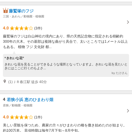
藤鷲塚のフジ
三国・あわら／動物園・植物園
4.0
(3件)
藤鷲塚のフジは白山神社の境内にあり、県の天然記念物に指定される樹齢約
300年の大木。その基部は複雑な曲がり具合で、太いところでは1メートル以上
もある。 植物 フジ 文化財 都...
“きれいな花”
きれいな花を見ることができるような場所となっていますよ。きれいな花を見たいと
きにはここに行くのもよさ...
by たけさん
(1)ＪＲ春江駅 徒歩 40分
4
若狭小浜 恵のひまわり畑
若狭／動物園・植物園
4.0
(1件)
美しい景観を保つため、農家の方々がひまわりの種を撒き始めたのが始まり。
約100万本。 見頃時期は毎年7月下旬～8月中旬。