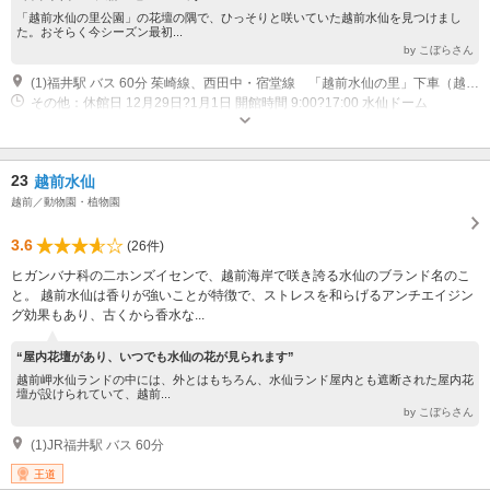
「越前水仙の里公園」の花壇の隅で、ひっそりと咲いていた越前水仙を見つけまし
た。おそらく今シーズン最初...
by こぼらさん
(1)福井駅 バス 60分 茱崎線、西田中・宿堂線 「越前水仙の里」下車（越前水仙の里公園）
その他：休館日 12月29日?1月1日 開館時間 9:00?17:00 水仙ドーム
23
越前水仙
越前／動物園・植物園
3.6
(26件)
ヒガンバナ科の二ホンズイセンで、越前海岸で咲き誇る水仙のブランド名のこ
と。 越前水仙は香りが強いことが特徴で、ストレスを和らげるアンチエイジン
グ効果もあり、古くから香水な...
“屋内花壇があり、いつでも水仙の花が見られます”
越前岬水仙ランドの中には、外とはもちろん、水仙ランド屋内とも遮断された屋内花
壇が設けられていて、越前...
by こぼらさん
(1)JR福井駅 バス 60分
王道