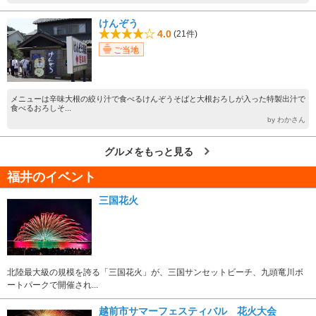
けんぞう
4.0
(21件)
ご当地
メニューは辛味大根の絞り汁で食べるけんぞうそばと大根おろしが入った特製出汁で
食べるおろしそ...
by わかさん
グルメをもっと見る
福井のイベント
三国花火
北陸最大級の規模を誇る「三国花火」が、三国サンセットビーチ、九頭竜川ボ
ートパークで開催され...
越前市サマーフェスティバル 花火大会