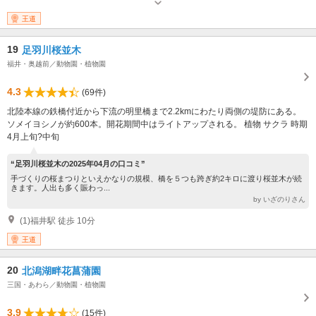
（月曜が祝日の場合は、翌平日） 12月29日～翌年2月末日まで冬
期間休園 （ただし、屋内展示施設ハピジャンは1月4日から開
王道
園）
19
足羽川桜並木
福井・奥越前／動物園・植物園
4.3
(69件)
北陸本線の鉄橋付近から下流の明里橋まで2.2kmにわたり両側の堤防にある。
ソメイヨシノが約600本。開花期間中はライトアップされる。 植物 サクラ 時期
4月上旬?中旬
“足羽川桜並木の2025年04月の口コミ”
手づくりの桜まつりといえかなりの規模、橋を５つも跨ぎ約2キロに渡り桜並木が続
きます。人出も多く賑わっ...
by いざのりさん
(1)福井駅 徒歩 10分
王道
20
北潟湖畔花菖蒲園
三国・あわら／動物園・植物園
3.9
(15件)