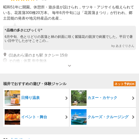
昭和51年に開園。休憩所・遊歩道が設けられ，サツキ・アジサイも植えられて
いる。花菖蒲300種20万本。 毎年6月中旬には「花菖蒲まつり」が行われ、郷
土芸能の発表や地元特産品の名産...
“品種の多さにびっくり”
6月中旬、色とりどりの菖蒲と林の斜面に咲く紫陽花の競演で綺麗でした。平日で暑
い日中でしたがそこそこの...
by あまぐりさん
(1)あわら湯のまち駅 タクシー 15分
その他：休業 年中無休
福井でおすすめの遊び・体験ジャンル
ネット予約OK
日帰り温泉
カヌー・カヤック
イベント・舞台
クルーズ・クルージング