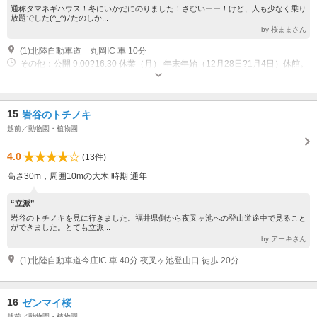
通称タマネギハウス！冬にいかだにのりました！さむいーー！けど、人も少なく乗り
放題でした(^_^)ﾉたのしか...
by 桜ままさん
(1)北陸自動車道 丸岡IC 車 10分
その他：公開 9:00?16:30 休業（月） 年末年始（12月28日?1月4日）休館。
夏休み期間中（7月21日?8月31日）は毎日開館。
15
岩谷のトチノキ
越前／動物園・植物園
4.0
(13件)
高さ30m，周囲10mの大木 時期 通年
“立派”
岩谷のトチノキを見に行きました。福井県側から夜叉ヶ池への登山道途中で見ること
ができました。とても立派...
by アーキさん
(1)北陸自動車道今庄IC 車 40分 夜叉ヶ池登山口 徒歩 20分
16
ゼンマイ桜
越前／動物園・植物園