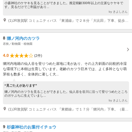
小森神社のケヤキを見ることができました。推定樹齢300年以上の立派なケヤキで
す。見るだけでご利益があり...
by きよしさん
(1)JR敦賀駅 コミュニティバス 『東浦線』で２８分「大比田」下車、徒歩５分 北陸自動車道・敦賀IC 車 20分
8
獺ノ河内のカツラ
若狭／動物園・植物園
4.0
(2件)
獺河内地籍の仙人谷を登りつめた崖地に滝があり、その上方斜面の比較的冷湿
な環境下に本樹は生育しています。老齢のカツラ巨木では、よく多幹となり萌
芽枝も数多く、全体的に著しく大...
“見ごたえがあります”
獺ノ河内のカツラを見ることができました。仙人谷を谷川に沿って登りつめたところ
のガケぶちに生えていまし...
by きよしさん
(1)JR敦賀駅 コミュニティバス 『東郷線』で１７分「獺河内」下車。（最大２８分）予約制バスのため事前予約が必要です。予約専用電話番号 ０７７０-２４-３５５５ （毎日 午前８時から午後５時 発車時刻の１週間前から１時間前までに 電話してください。） 北陸自動車道・敦賀IC 車 15分
9
杉森神社のお葉付イチョウ