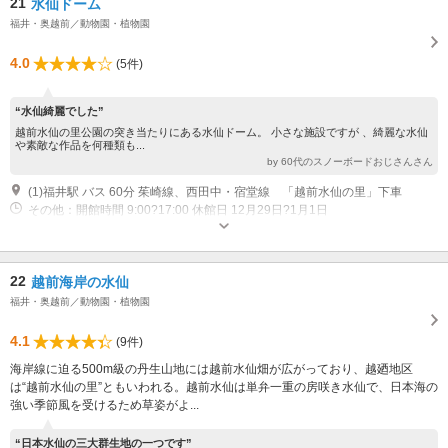
21
水仙ドーム
福井・奥越前／動物園・植物園
4.0
(5件)
“水仙綺麗でした”
越前水仙の里公園の突き当たりにある水仙ドーム。 小さな施設ですが 、綺麗な水仙
や素敵な作品を何種類も...
by 60代のスノーボードおじさんさん
(1)福井駅 バス 60分 茱崎線、西田中・宿堂線 「越前水仙の里」下車
その他：開館時間 9:00?17:00 休館日 12月29日?1月1日
22
越前海岸の水仙
福井・奥越前／動物園・植物園
4.1
(9件)
海岸線に迫る500m級の丹生山地には越前水仙畑が広がっており、越廼地区
は“越前水仙の里”ともいわれる。越前水仙は単弁一重の房咲き水仙で、日本海の
強い季節風を受けるため草姿がよ...
“日本水仙の三大群生地の一つです”