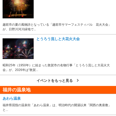
越前市の夏の風物詩となっている「越前市サマーフェスティバル 花火大会」
が、日野川河川緑地で...
とうろう流しと大花火大会
昭和25年（1950年）に始まった敦賀市の名物行事「とうろう流しと大花火大
会」が、2026年は“敦賀...
イベントをもっと見る
福井の温泉地
あわら温泉
福井県屈指の温泉街「あわら温泉」は、明治時代の開湯以来「関西の奥座敷」
と...