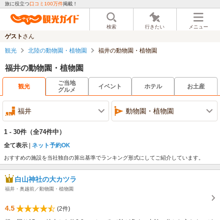
旅に役立つ
口コミ100万件
掲載！
検索
行きたい
メニュー
ゲスト
さん
観光
北陸の動物園・植物園
福井の動物園・植物園
福井の動物園・植物園
ご当地
観光
イベント
ホテル
お土産
グルメ
福井
動物園・植物園
1 - 30件
（全74件中）
全て表示
ネット予約OK
おすすめの施設を当社独自の算出基準でランキング形式にしてご紹介しています。
白山神社の大カツラ
福井・奥越前／動物園・植物園
4.5
(2件)