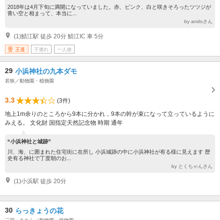
2018年は4月下旬に満開になっていました。赤、ピンク、白と咲きそろったツツジが
青い空と相まって、本当に...
by andoさん
(1)鯖江駅 徒歩 20分 鯖江IC 車 5分
王道
子連れ
一人旅
29
小浜神社の九本ダモ
若狭／動物園・植物園
3.3
(3件)
地上1m余りのところから9本に分かれ，9本の幹が束になって立っているように
みえる。 文化財 国指定天然記念物 時期 通年
“小浜神社と城跡”
川、海、に囲まれた住宅街に在所し 小浜城跡の中に小浜神社が有る様に見えます 歴
史有る神社で丁度朝のお...
by とくちゃんさん
(1)小浜駅 徒歩 20分
30
らっきょうの花