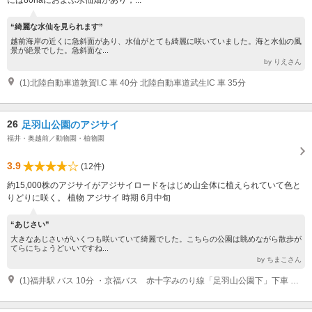
“綺麗な水仙を見られます”
越前海岸の近くに急斜面があり、水仙がとても綺麗に咲いていました。海と水仙の風
景が絶景でした。急斜面な...
by りえさん
(1)北陸自動車道敦賀I.C 車 40分 北陸自動車道武生IC 車 35分
26
足羽山公園のアジサイ
福井・奥越前／動物園・植物園
3.9
(12件)
約15,000株のアジサイがアジサイロードをはじめ山全体に植えられていて色と
りどりに咲く。 植物 アジサイ 時期 6月中旬
“あじさい”
大きなあじさいがいくつも咲いていて綺麗でした。こちらの公園は眺めながら散歩が
てらにちょうどいいですね...
by ちまこさん
(1)福井駅 バス 10分 ・京福バス 赤十字みのり線「足羽山公園下」下車 ・すまいるバス 西ルート照手・足羽方面「愛宕坂」下車（徒歩20分）