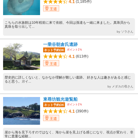
4.1
(1,185件)
王道
こちらの水族館は10年程前に来て依頼、今回は孫達も一緒に来ました。真珠貝から
真珠を取り出して...
by ソラさん
一乗谷朝倉氏遺跡
ポイント2％
ネット予約OK
4.1
(613件)
王道
歴史的に詳しくないと、なかなか理解が難しい遺跡。 好きな人は趣きがあると感じ
ると思う。ガイ...
by メダカの母さん
東尋坊観光遊覧船
ポイント2％
ネット予約OK
4.1
(390件)
王道
崖から海を見下ろすのではなく、海から崖を見上げる感じになり、視点が変わり、非
常に貴重な経験...