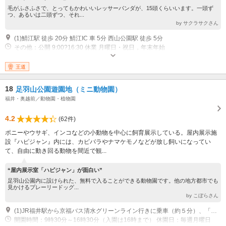
毛がふさふさで、とってもかわいいレッサーパンダが、15頭くらいいます。一頭ず
つ、あるいは二頭ずつ、それ...
by サクラサクさん
(1)鯖江駅 徒歩 20分 鯖江IC 車 5分 西山公園駅 徒歩 5分
その他：公開 9:00?16:30 休業 月曜日・祝日，年末年始
王道
18
足羽山公園遊園地（ミニ動物園）
福井・奥越前／動物園・植物園
4.2
(62件)
ポニーやウサギ、インコなどの小動物を中心に飼育展示している。屋内展示施
設『ハピジャン』内には、カピバラやナマケモノなどが放し飼いになってい
て、自由に動き回る動物を間近で観...
“屋内展示室「ハピジャン」が面白い”
足羽山公園内に設けられた、無料で入ることができる動物園です。他の地方都市でも
見かけるプレーリードッグ...
by こぼらさん
(1)JR福井駅から京福バス清水グリーンライン行きに乗車（約５分）、「足羽山公園下」バス停下車、徒歩２５分
開園時間：9時30分～16時30分（入園は16時まで） 休園日：毎週月曜日