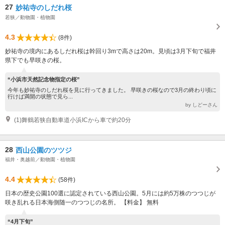
27
妙祐寺のしだれ桜
若狭／動物園・植物園
4.3
(8件)
妙祐寺の境内にあるしだれ桜は幹回り3mで高さは20m。見頃は3月下旬で福井
県下でも早咲きの桜。
“小浜市天然記念物指定の桜”
今年も妙祐寺のしだれ桜を見に行ってきました。 早咲きの桜なので3月の終わり頃に
行けば満開の状態で見ら...
by しどーさん
(1)舞鶴若狭自動車道小浜ICから車で約20分
28
西山公園のツツジ
福井・奥越前／動物園・植物園
4.4
(58件)
日本の歴史公園100選に認定されている西山公園。5月には約5万株のつつじが
咲き乱れる日本海側随一のつつじの名所。 【料金】 無料
“4月下旬”