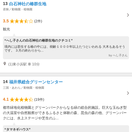
13
白石神社の椿群生地
若狭／動物園・植物園
3.5
(2件)
観光
“へし子さんの白石神社の椿群生地のクチコミ”
境内には群生する椿の中には、樹齢１０００年以上たつといわれる 大木もあるそう
です。 ３月の終わりから...
by へし子さん
(1)東小浜駅 車 10分
14
福井県総合グリーンセンター
三国・あわら／動物園・植物園
4.1
(19件)
都市緑地化植物園とグリーンパークからなる緑の総合的施設。巨大な玉ねぎ型
の大温室や自然観察ができるふるさと体験の森、昆虫の森の他、グリーンパー
クには、水上ステージや芝生のふ...
“タマネギハウス”