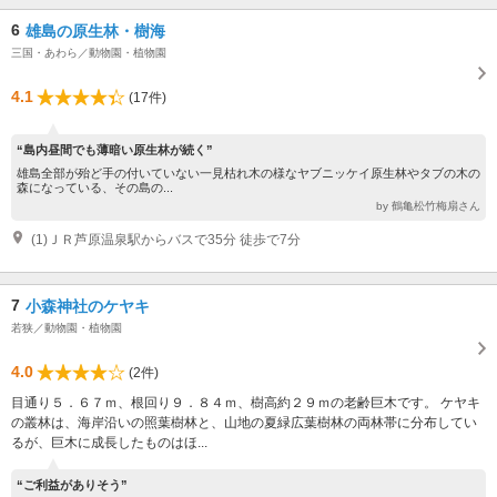
6
雄島の原生林・樹海
三国・あわら／動物園・植物園
4.1
(17件)
“島内昼間でも薄暗い原生林が続く”
雄島全部が殆ど手の付いていない一見枯れ木の様なヤブニッケイ原生林やタブの木の
森になっている、その島の...
by 鶴亀松竹梅扇さん
(1)ＪＲ芦原温泉駅からバスで35分 徒歩で7分
7
小森神社のケヤキ
若狭／動物園・植物園
4.0
(2件)
目通り５．６７ｍ、根回り９．８４ｍ、樹高約２９ｍの老齢巨木です。 ケヤキ
の叢林は、海岸沿いの照葉樹林と、山地の夏緑広葉樹林の両林帯に分布してい
るが、巨木に成長したものはほ...
“ご利益がありそう”