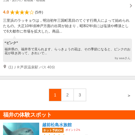
三国・あわら／動物園・植物園
4.0
(5件)
三里浜のラッキョウは，明治初年三国町黒目のてぐす行商人によって始められ
たもの。大正10年頃神戸方面の出荷が始まり，昭和2年頃には塩漬や樽漬とし
て6大都市に市場を拡大した。商品...
“ピンク”
福井県の、福井市で見られます、らっきょうの花は、その季節になると、ピンクのお
花が咲き誇って、きれいで...
by aaaさん
(1)ＪＲ芦原温泉駅 バス 40分
1
2
3
＞
福井の体験スポット
越前松島水族館
ポイント2％
ネット予約OK