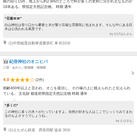
根の回り15m，地上から約2.8mのところで幹が多くの支幹に分かれ主なものが
18本ある。県指定天然記念物。 時期 通年
“荘厳〓〓”
白山神社は登り口から鬱蒼と木が繁り荘厳な雰囲気に包まれます。そんな中にある巨
木は心洗われる風景です。
by ひげはんさん
(1)中部縦貫自動車道勝原IC 車 約10分
紀倍神社のオニヒバ
三国・あわら／動物園・植物園
4.0
(2件)
樹齢400年以上と言われ、オニを退治し、その塚の上に植えられたと伝えられ
ている。 文化財 都道府県指定天然記念物 時期 通年
“多くの”
この神社に多くの木々がたっていますよ。自然が好きな人はここでじっくりみてまわ
るのもよさそうでしょうね...
by たけさん
(1)えちぜん鉄道 西長田駅 徒歩 30分