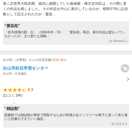
第二次世界大戦末期、福光に疎開していた板画家・棟方志功氏は、その間に多
くの作品を残しました。 その作品を中心に展示しているのが、昭和57年に記念
館として設立されたのが「愛染...
“愛染苑”
「四天雄飛の図・左」（1950年作・写） 「愛染苑」再訪。展示作品は変わってい
なかったが、また新たな感動...
by Shotaさん
白川村（大野郡）からの目安距離
約40.9km
白山市松任学習センター
白山市／文化施設
4.3
(口コミ 3件)
“雑誌類”
図書館では雑誌類が豊富で閲覧するための部屋がありソファーや椅子に座って落ち着
いて読書ができていい施設...
by はるさん