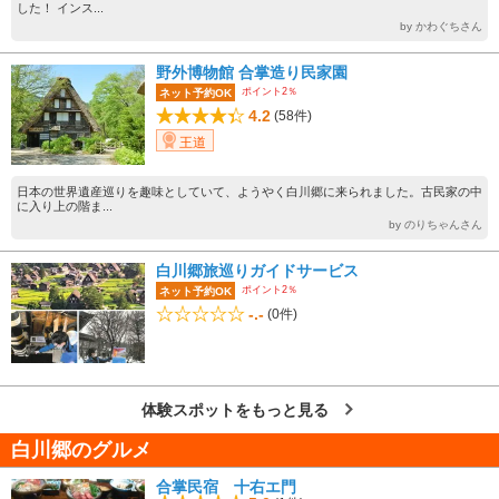
した！ インス...
by かわぐちさん
野外博物館 合掌造り民家園
ポイント2％
ネット予約OK
4.2
(58件)
王道
日本の世界遺産巡りを趣味としていて、ようやく白川郷に来られました。古民家の中
に入り上の階ま...
by のりちゃんさん
白川郷旅巡りガイドサービス
ポイント2％
ネット予約OK
-.-
(0件)
体験スポットをもっと見る
白川郷のグルメ
合掌民宿 十右エ門