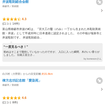
井波彫刻総合会館
南砺市／美術館
4.3
(口コミ 14件)
富山県南砺市井波の町は、『宮大工の鑿（のみ）一丁から生まれた木彫刻美術
館・井波』として平成30年に日本遺産に認定されました。 その中核が瑞泉寺と
井波彫刻です。 井波彫刻総合...
“一度見るべき！”
初めはそこまで期待していなかったのですが、 入口に入った瞬間、木のいい香りが
しました。 伝統工芸士さ...
by komesonさん
白川村（大野郡）からの目安距離
約31.8km
棟方志功記念館「愛染苑」
南砺市／美術館
4.6
(口コミ 8件)