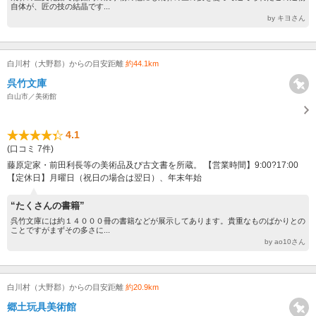
自体が、匠の技の結晶です...
by キヨさん
白川村（大野郡）からの目安距離
約44.1km
呉竹文庫
白山市／美術館
4.1
(口コミ 7件)
藤原定家・前田利長等の美術品及び古文書を所蔵。 【営業時間】9:00?17:00
【定休日】月曜日（祝日の場合は翌日）、年末年始
“たくさんの書籍”
呉竹文庫には約１４０００冊の書籍などが展示してあります。貴重なものばかりとの
ことですがまずその多さに...
by ao10さん
白川村（大野郡）からの目安距離
約20.9km
郷土玩具美術館