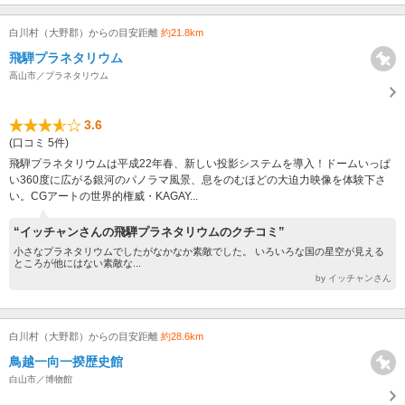
白川村（大野郡）からの目安距離
約21.8km
飛騨プラネタリウム
高山市／プラネタリウム
3.6
(口コミ 5件)
飛騨プラネタリウムは平成22年春、新しい投影システムを導入！ドームいっぱ
い360度に広がる銀河のパノラマ風景、息をのむほどの大迫力映像を体験下さ
い。CGアートの世界的権威・KAGAY...
“イッチャンさんの飛騨プラネタリウムのクチコミ”
小さなプラネタリウムでしたがなかなか素敵でした。 いろいろな国の星空が見える
ところが他にはない素敵な...
by イッチャンさん
白川村（大野郡）からの目安距離
約28.6km
鳥越一向一揆歴史館
白山市／博物館