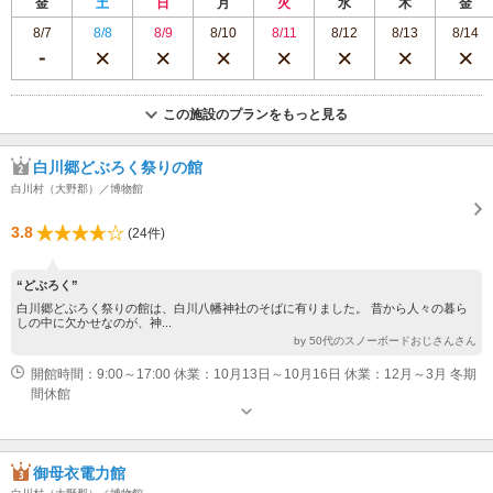
金
土
日
月
火
水
木
金
8/7
8/8
8/9
8/10
8/11
8/12
8/13
8/14
この施設のプランをもっと見る
白川郷どぶろく祭りの館
白川村（大野郡）／博物館
3.8
(24件)
“どぶろく”
白川郷どぶろく祭りの館は、白川八幡神社のそばに有りました。 昔から人々の暮ら
しの中に欠かせなのが、神...
by 50代のスノーボードおじさんさん
開館時間：9:00～17:00 休業：10月13日～10月16日 休業：12月～3月 冬期
間休館
御母衣電力館