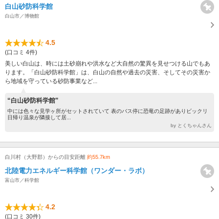
白山砂防科学館
白山市／博物館
4.5
(口コミ 4件)
美しい白山は、時には土砂崩れや洪水など大自然の驚異を見せつける山でもあ
ります。「白山砂防科学館」は、白山の自然や過去の災害、そしてその災害か
ら地域を守っている砂防事業など...
“白山砂防科学館”
中には色々な見学ヶ所がセットされていて 表のバス停に恐竜の足跡がありビックリ
日帰り温泉が隣接して居...
by とくちゃんさん
白川村（大野郡）からの目安距離
約55.7km
北陸電力エネルギー科学館（ワンダー・ラボ）
富山市／科学館
4.2
(口コミ 30件)