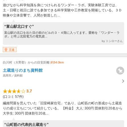
遊びながら科学知識を身につけられるワンダー・ラボ。実験体験工房では、
土・日曜と祝日に誰でも参加できる科学実験や工作教室を開催している。３Ｄ
映像や立体音響で、人間が創造した...
“富山駅北口すぐ”
富山駅の北口を出た目の前のビルの３・４階に入ってます。愛称を「ワンダー・ラ
ボ」と呼ぶ北陸電力の電気資...
by トシローさん
王道
白川村（大野郡）からの目安距離
約54.0km
土蔵造りのまち資料館
高岡市／資料館
3.7
(口コミ 57件)
繊維問屋を営んでいた「旧室崎家住宅」であり、山町筋の町の形成から土蔵造
りの成り立ちについて紹介している。 【料金】 大人: 300円 団体割引20名から
大学生: 300円 団体割引20名...
“山町筋の代表的土蔵造り”