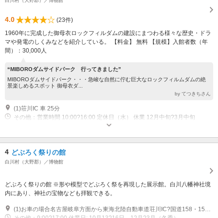
白川村（大野郡）／博物館
4.0
(23件)
1960年に完成した御母衣ロックフィルダムの建設にまつわる様々な歴史・ドラ
マや発電のしくみなどを紹介している。 【料金】 無料 【規模】入館者数（年
間）：30,000人
“MIBOROダムサイドパーク 行ってきました”
MIBOROダムサイドパーク・・・急峻な自然に佇む巨大なロックフィルムダムの絶
景楽しめるスポット 御母衣ダ...
by てつきちさん
(1)荘川IC 車 25分
その他：営業時間 10:00?16:00 定休日（水） 休業 12月中旬?3月中旬
4
どぶろく祭りの館
白川村（大野郡）／博物館
どぶろく祭りの館 ※形や模型でどぶろく祭を再現した展示館。白川八幡神社境
内にあり、神社の宝物なども拝観できる。
(1)お車の場合名古屋岐阜方面から東海北陸自動車道荘川IC?国道158・156号線松本・高山方面から東海北陸自動車道白川郷IC?国道156号線富山・金沢・北陸自動車道方面からは東海北陸自動車道五箇山IC?国道156号線公共交通機関の場合JR高山線高山駅より （濃飛・北陸鉄道バス50?60分）JR北陸本線金沢駅より （濃飛・北陸鉄道バス75分）JR東海道本線名古屋駅 （岐阜バス165分）JR北陸本線高岡駅より （加越能バス141分）