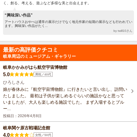
く、創る、考える、遊ぶなど多様な美と出会えます。
“興味深い作品”
アートハウスおやべは通常の展示だけでなく地元作家の短期の展示なども行われてい
ます。興味深い作品がたく...
by twill10さん
最新の高評価クチコミ
岐阜周辺のミュージアム・ギャラリー
岐阜かかみがはら航空宇宙博物館
5.0
男性／40代
ひろしさん
娘が春休みに『航空宇宙博物館』に行きたいと言い出し、訪問い
たしました。 最初は子供が楽しめるぐらいの施設かなと思って
いましたが、大人も楽しめる施設でした。 まず入場するとブル
ー...
投稿日：2026年4月8日
岐阜関ケ原古戦場記念館
4.0
女性／50代