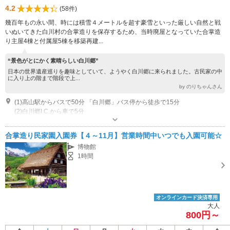
4.2
(58件)
幾百年もの永い間、時には積雪４メートルを超す豪雪といった厳しい自然と戦
いぬいてきた白川村の合掌造りを保存するため、当時廃屋となっていた合掌造
り主屋4棟と付属屋5棟を移築再建...
“景色がとにかく素晴らしい白川郷”
日本の世界遺産巡りを趣味としていて、ようやく白川郷に来られました。古民家の中
に入り上の階まで階段で上...
by のりちゃんさん
(1)高山駅からバスで50分 「白川郷」バス停から徒歩で15分
(2)白川郷I.C.から車で5分
開館時間：3月1日～11月30日 8:40～17:00 開館時間：12月1日～2月29
日 9:00～16:00 毎週木曜日定休 休園：12～3月 木曜日定休（木曜日が祝
合掌造り民家園入園券【４～11月】営業時間中いつでも入園可能☆
日の場合は前日）
近隣駐車場あり（有料）200台 村営せせらぎ公園駐車場 駐車料金（普通車）1,000円 営業時間 8:00～17:00 ※世界遺産集落内は車両進入禁止のため、自家用車でお越しの際はこちらの駐車場をご利用いただくのが便利です。
博物館
1時間
オンラインカード決済専用
大人
800円～