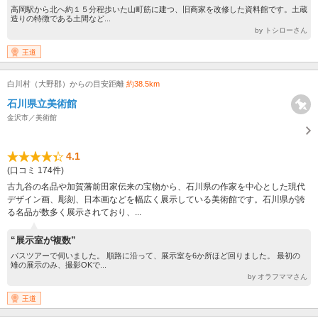
高岡駅から北へ約１５分程歩いた山町筋に建つ、旧商家を改修した資料館です。土蔵
造りの特徴である土間など...
by トシローさん
王道
白川村（大野郡）からの目安距離
約38.5km
石川県立美術館
金沢市／美術館
4.1
(口コミ 174件)
古九谷の名品や加賀藩前田家伝来の宝物から、石川県の作家を中心とした現代
デザイン画、彫刻、日本画などを幅広く展示している美術館です。石川県が誇
る名品が数多く展示されており、...
“展示室が複数”
バスツアーで伺いました。 順路に沿って、展示室を6か所ほど回りました。 最初の
雉の展示のみ、撮影OKで...
by オラフママさん
王道