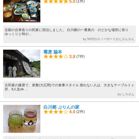
5.0
(1件)
念願の合掌造りの民家に宿泊しました。 白川郷の一番奥の のどかな場所に有り
ゆっくりと時が...
by 50代のスノーボードおじさんさん
蕎麦 脇本
3.8
(7件)
古民家の建屋で、座敷(大広間)での食事スタイル 座れない人は、大きなテーブル１ヶ
所、8人迄ok ...
by しろさん
白川郷 ぷりんの家
4.0
(2件)