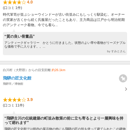
4.0
(口コミ 1件)
時代箪笥が並ぶショーウインドーが古い街並みにもしっくり馴染む。オーナー
の実家が古くから続く呉服屋だったこともあり、主力商品は江戸から明治初期
のアンティーク着物。今でも着ら...
“質の良い骨董品”
アンティークギャラリー かとうに行きました。状態のよい帯や着物がリーズナブル
な価格で手に入ります。。...
by すみとさん
白川村（大野郡）からの目安距離
約26.1km
飛騨の匠文化館
飛騨市／博物館
3.9
(口コミ 11件)
“飛騨古川の伝統建築の町並み散策の前に立ち寄るとより一層興味を持
って廻れます”
飛騨の匠文化館では館内の展示物の他にも飛騨の匠の技を使って建てられたこの建物