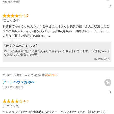
南砺市／博物館
4.0
(口コミ 2件)
利賀村でからくり玩具をつくる中谷仁太郎さんと長男の信一さんが収集した全
国の民芸玩具4千点と利賀からくり玩具30点を展示。お面や張子、ビー玉、土
人形など日本の民芸品のほかに、...
“たくさんのおもちゃ”
郷土玩具美術館には５０００点余りのおもちゃが展示されています。伝統的なからく
り玩具などのおもちゃが興...
by twill10さん
白川村（大野郡）からの目安距離
約43.0km
アートハウスおやべ
小矢部市／美術館
4.0
(口コミ 2件)
クロスランドおやべの敷地内に建つアートハウスおやべでは、観るだけでな