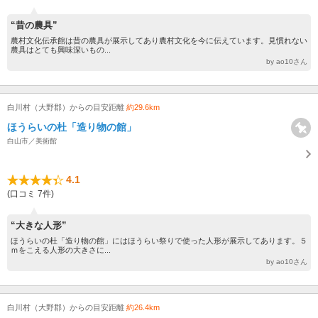
“昔の農具”
農村文化伝承館は昔の農具が展示してあり農村文化を今に伝えています。見慣れない
農具はとても興味深いもの...
by ao10さん
白川村（大野郡）からの目安距離
約29.6km
ほうらいの杜「造り物の館」
白山市／美術館
4.1
(口コミ 7件)
“大きな人形”
ほうらいの杜「造り物の館」にはほうらい祭りで使った人形が展示してあります。５
ｍをこえる人形の大きさに...
by ao10さん
白川村（大野郡）からの目安距離
約26.4km