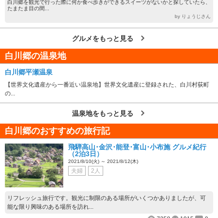
白川郷を観光で行った際に何か食べ歩きができるスイーツがないかと探していたら、
たまたま目の間...
by りょうじさん
グルメをもっと見る
白川郷の温泉地
白川郷平瀬温泉
【世界文化遺産から一番近い温泉地】世界文化遺産に登録された、白川村荻町
の...
温泉地をもっと見る
白川郷のおすすめの旅行記
飛騨高山･金沢･能登･富山･小布施 グルメ紀行
（2泊3日）
2021/8/10(火) ～ 2021/8/12(木)
夫婦
2人
リフレッシュ旅行です。観光に制限のある場所がいくつかありましたが、可
能な限り興味のある場所を訪れ...