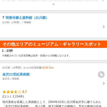
その他：3月?11月 8:40?17:00 12月?2月 9:00?16:00 休業日: 4月?11月 無
休12月?3月 木曜日
7
明善寺郷土資料館（白川郷）
白川村（大野郡）／博物館
その他エリアのミュージアム・ギャラリースポット
1 - 23件
※掲載されている目安距離は役所・役場からの距離になります。
白川村（大野郡）からの目安距離
約38.7km
金沢21世紀美術館
金沢市／美術館
3.7
(口コミ 2,154件)
現代美術を収蔵した美術館として、2004年10月に石川県金沢市に建てられた
「金沢21世紀美術館」。 地上1階、地下1階建ての建物は、芝生の敷地の中央