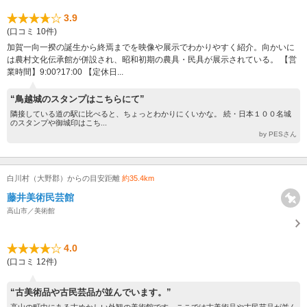
3.9
(口コミ 10件)
加賀一向一揆の誕生から終焉までを映像や展示でわかりやすく紹介。向かいに
は農村文化伝承館が併設され、昭和初期の農具・民具が展示されている。 【営
業時間】9:00?17:00 【定休日...
“鳥越城のスタンプはこちらにて”
隣接している道の駅に比べると、ちょっとわかりにくいかな。 続・日本１００名城
のスタンプや御城印はこち...
by PESさん
白川村（大野郡）からの目安距離
約35.4km
藤井美術民芸館
高山市／美術館
4.0
(口コミ 12件)
“古美術品や古民芸品が並んでいます。”
高山の町中にある古めかしい外観の美術館です。ここでは古美術品や古民芸品が並ん