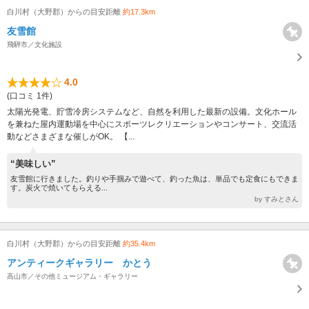
白川村（大野郡）からの目安距離
約17.3km
友雪館
飛騨市／文化施設
4.0
(口コミ 1件)
太陽光発電、貯雪冷房システムなど、自然を利用した最新の設備。文化ホール
を兼ねた屋内運動場を中心にスポーツレクリエーションやコンサート、交流活
動などさまざまな催しがOK。 【...
“美味しい”
友雪館に行きました。釣りや手掴みで遊べて、釣った魚は、単品でも定食にもできま
す。炭火で焼いてもらえる...
by すみとさん
白川村（大野郡）からの目安距離
約35.4km
アンティークギャラリー かとう
高山市／その他ミュージアム・ギャラリー