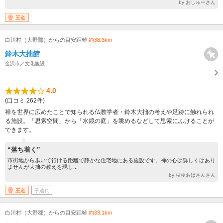
by おしゅーさん
王道
白川村（大野郡）からの目安距離
約38.3km
鈴木大拙館
金沢市／文化施設
4.0
(口コミ 262件)
禅を世界に広めたことで知られる仏教学者・鈴木大拙の考えや足跡に触れられ
る施設。「思索空間」から「水鏡の庭」を眺めるなどして思索にふけることが
できます。
“落ち着く”
市街地から歩いて行ける距離で静かな住宅地にある施設です。禅の心は詳しくはあり
ませんが大拙の教えを現し...
by 桔梗おばさんさん
王道
子連れ
白川村（大野郡）からの目安距離
約33.1km