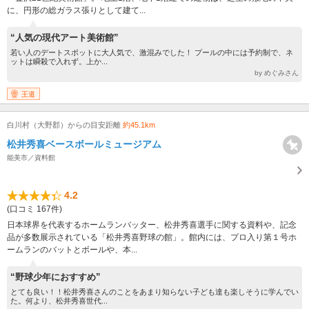
に、円形の総ガラス張りとして建て...
“人気の現代アート美術館”
若い人のデートスポットに大人気で、激混みでした！ プールの中には予約制で、ネ
ットは瞬殺で入れず。上か...
by めぐみさん
王道
白川村（大野郡）からの目安距離
約45.1km
松井秀喜ベースボールミュージアム
能美市／資料館
4.2
(口コミ 167件)
日本球界を代表するホームランバッター、松井秀喜選手に関する資料や、記念
品が多数展示されている「松井秀喜野球の館」。館内には、プロ入り第１号ホ
ームランのバットとボールや、本...
“野球少年におすすめ”
とても良い！！松井秀喜さんのことをあまり知らない子ども達も楽しそうに学んでい
た。何より、松井秀喜世代...