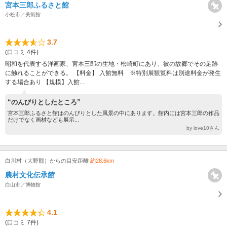
宮本三郎ふるさと館
小松市／美術館
3.7
(口コミ 4件)
昭和を代表する洋画家、宮本三郎の生地・松崎町にあり、彼の故郷でその足跡
に触れることができる。 【料金】 入館無料 ※特別展観覧料は別途料金が発生
する場合あり 【規模】入館...
“のんびりとしたところ”
宮本三郎ふるさと館はのんびりとした風景の中にあります。館内には宮本三郎の作品
だけでなく画材なども展示...
by love10さん
白川村（大野郡）からの目安距離
約28.6km
農村文化伝承館
白山市／博物館
4.1
(口コミ 7件)