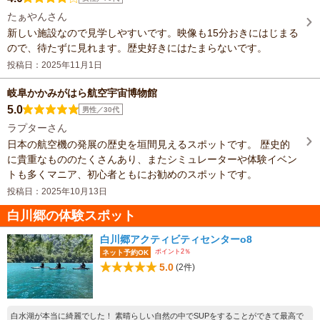
たぁやんさん
新しい施設なので見学しやすいです。映像も15分おきにはじまる
ので、待たずに見れます。歴史好きにはたまらないです。
投稿日：2025年11月1日
岐阜かかみがはら航空宇宙博物館
5.0
男性／30代
ラプターさん
日本の航空機の発展の歴史を垣間見えるスポットです。 歴史的
に貴重なもののたくさんあり、またシミュレーターや体験イベン
トも多くマニア、初心者ともにお勧めのスポットです。
投稿日：2025年10月13日
白川郷の体験スポット
白川郷アクティビティセンターo8
ポイント2％
ネット予約OK
5.0
(2件)
白水湖が本当に綺麗でした！ 素晴らしい自然の中でSUPをすることができて最高で