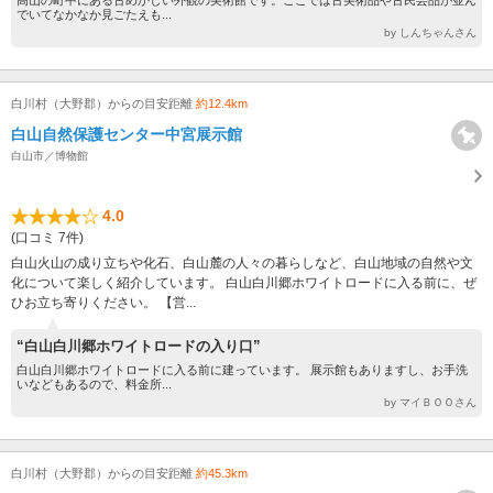
でいてなかなか見ごたえも...
by しんちゃんさん
白川村（大野郡）からの目安距離
約12.4km
白山自然保護センター中宮展示館
白山市／博物館
4.0
(口コミ 7件)
白山火山の成り立ちや化石、白山麓の人々の暮らしなど、白山地域の自然や文
化について楽しく紹介しています。 白山白川郷ホワイトロードに入る前に、ぜ
ひお立ち寄りください。 【営...
“白山白川郷ホワイトロードの入り口”
白山白川郷ホワイトロードに入る前に建っています。 展示館もありますし、お手洗
いなどもあるので、料金所...
by マイＢＯＯさん
白川村（大野郡）からの目安距離
約45.3km