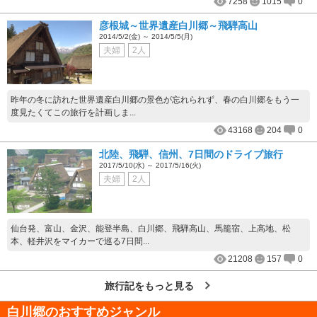
7258
1015
0
彦根城～世界遺産白川郷～飛騨高山
2014/5/2(金) ～ 2014/5/5(月)
夫婦
2人
昨年の冬に訪れた世界遺産白川郷の景色が忘れられず、春の白川郷をもう一
度見たくてこの旅行を計画しま...
43168
204
0
北陸、飛騨、信州、7日間のドライブ旅行
2017/5/10(水) ～ 2017/5/16(火)
夫婦
2人
仙台発、富山、金沢、能登半島、白川郷、飛騨高山、馬籠宿、上高地、松
本、軽井沢をマイカーで巡る7日間...
21208
157
0
旅行記をもっと見る
白川郷
のおすすめジャンル