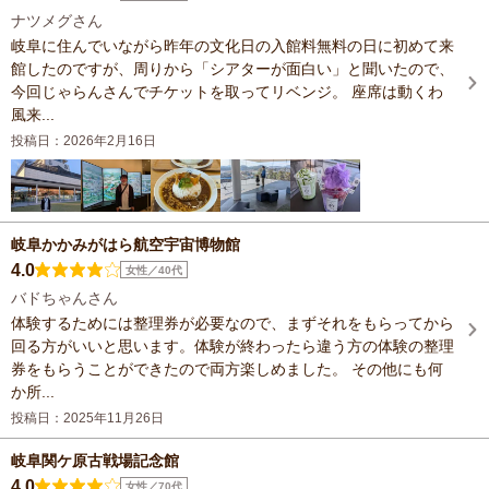
ナツメグさん
岐阜に住んでいながら昨年の文化日の入館料無料の日に初めて来
館したのですが、周りから「シアターが面白い」と聞いたので、
今回じゃらんさんでチケットを取ってリベンジ。 座席は動くわ
風来...
投稿日：2026年2月16日
岐阜かかみがはら航空宇宙博物館
4.0
女性／40代
バドちゃんさん
体験するためには整理券が必要なので、まずそれをもらってから
回る方がいいと思います。体験が終わったら違う方の体験の整理
券をもらうことができたので両方楽しめました。 その他にも何
か所...
投稿日：2025年11月26日
岐阜関ケ原古戦場記念館
4.0
女性／70代