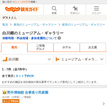
旅に役立つ
口コミ100万件
掲載！
検索
行きたい
メニュー
ゲスト
さん
観光
東海のミュージアム・ギャラリー
岐阜のミュージアム・ギャラリー
白川郷のミュージアム・ギャラリー
体験時期・料金相場・参加者属性について
ご当地
観光
ホテル
お土産
グルメ
白川郷
ミュージアム・ギャラリー
1 - 7件
（全7件中）
全て表示
ネット予約OK
おすすめの施設を当社独自の算出基準でランキング形式にしてご紹介しています。
野外博物館 合掌造り民家園
白川村（大野郡）／博物館
ネット予約OK