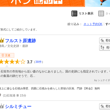
リスト表示
タ
絞り込み：
ネット予約OK
す
グ形式にしてご紹介しています。
フルスト原遺跡
離島／文化史跡・遺跡
王道
3.7
（
38件
）
石垣市の市街地から近い森のなかにありました。国の史跡にも指定されています。
の集落の跡だそうで、石...
by シュナイ
崖上に連なる石積み障壁、四囲に石積みを繞らした郭状の区画、門跡 【料金】 無料
(1)石垣港 車 15分
シルミチュー