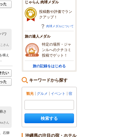
じゃらん 肉球メダル
投稿数や評価でラン
クアップ！
肉球メダルについて
パワ
旅の達人メダル
特定の場所・ジャ
もこさん
ンルへのクチコミ
投稿でゲット！
を構え
.
旅の記録をはじめる
キーワードから探す
観光
グルメ
イベント
宿
葬さ
検索する
takaさん
、石獅
沖縄県の注目の宿・ホテル