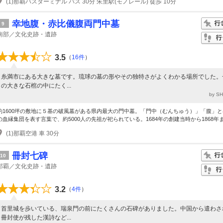
(1)那覇バスターミナル バス 30分 朱里駅(モノレール) 徒歩 10分
幸地腹・赤比儀腹両門中墓
9
南部／文化史跡・遺跡
3.5
（
16件
）
糸満市にある大きな墓です。琉球の墓の形やその独特さがよくわかる場所でした。
の大きな石棺の中にたく...
by S
約1600坪の敷地に５基の破風墓がある県内最大の門中墓。「門中（むんちゅう）」「腹」
の血縁集団を表す言葉で、約5000人の先祖が祀られている。1684年の創建当時から1868年ま.
(1)那覇空港 車 30分
冊封七碑
10
那覇／文化史跡・遺跡
3.2
（
4件
）
首里城を歩いている、瑞泉門の前にたくさんの石碑がありました。中国から遣わさ
冊封使が残した漢詩など...