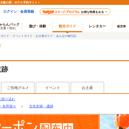
最大級の宿・ホテル予約サイト～
ログイン
会員登録
お得な特典をみる
ゃらんパック
遊び・体験
観光ガイド
レンタカー
航空券
（交通＋宿泊）
メガイド
イベントガイド
お土産ガイド
みんなの旅行記
遺跡
ご当地グルメ
イベント
お土産
に絞り込む
・名所巡り
＞
文化史跡・遺跡