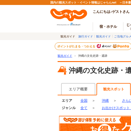
国内の観光スポット・イベント情報はじゃらんnet ～日本
こんにちは♪ゲストさん
じ
宿・ホテル
観光ガイド
旅行ガイド
観光ガイド
ご当地グル
ポイントがたまる・つかえる
観光ガイド
＞
沖縄の文化史跡・遺跡
沖縄の文化史跡・
エリア概要
観光スポット
エリア
全国
＞
沖縄
＞
さら
ジャンル
全て
＞
お出かけスポット