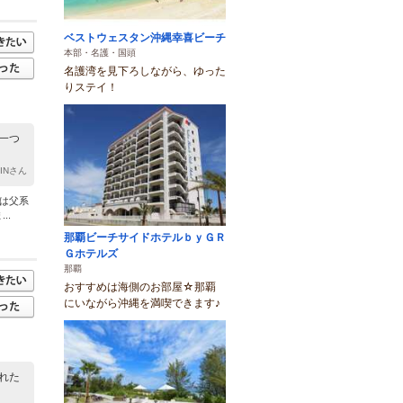
ベストウェスタン沖縄幸喜ビーチ
本部・名護・国頭
名護湾を見下ろしながら、ゆった
りステイ！
一つ
HINさん
とは父系
..
那覇ビーチサイドホテルｂｙＧＲ
Ｇホテルズ
那覇
おすすめは海側のお部屋☆那覇
にいながら沖縄を満喫できます♪
れた