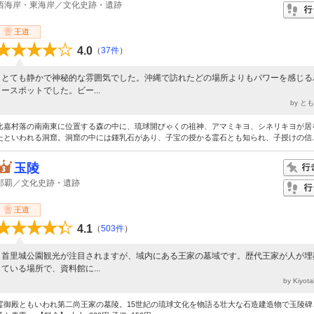
西海岸・東海岸／文化史跡・遺跡
王道
4.0
（
37件
）
とても静かで神秘的な雰囲気でした。沖縄で訪れたどの場所よりもパワーを感じる
ースポットでした。ビー...
by と
比嘉村落の南南東に位置する森の中に、琉球開びゃくの祖神、アマミキヨ、シネリキヨが居
たといわれる洞窟。洞窟の中には鍾乳石があり、子宝の授かる霊石とも知られ、子授けの信..
玉陵
那覇／文化史跡・遺跡
王道
4.1
（
503件
）
首里城公園観光が注目されますが、域内にある王家の墓域です。歴代王家が人が埋
ている場所で、資料館に...
by Kiyo
霊御殿ともいわれ第二尚王家の墓陵。15世紀の琉球文化を物語る壮大な石造建造物で玉陵碑