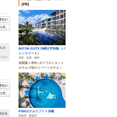
[PR]
もお
BATON SUITE 沖縄古宇利島（バ
トンスイート）
らりさん
本部・名護・国頭
祝開業１周年♪ダイワロイネット
ホテルズ初のリゾートホテル！
PGMホテルリゾート沖縄
瑚石灰
西海岸・東海岸