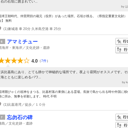
石の石垣に囲まれてい...
by 
琉球王朝時代、仲里間切の蔵元（役所）があった場所。石垣が残る。（県指定重要文化財）
金】 無料
(1)兼城港 車 20分 久米島空港 車 25分
アマミチュー
6
西海岸・東海岸／文化史跡・遺跡
4.0
（
7件
）
浜比嘉島にあり、とても静かで神秘的な場所です。夜より昼間がオススメです。そ
海とともに楽しめるパワ...
by 
琉球開びゃくの祖神をまつる、比嘉村落の東側にある霊場。長旅で島から出る時や外国に移
時に拝み、無事を祈願します。 時代 不明
(1)比嘉港湾／徒歩／１０分
忘勿石の碑
7
離島／文化史跡・遺跡