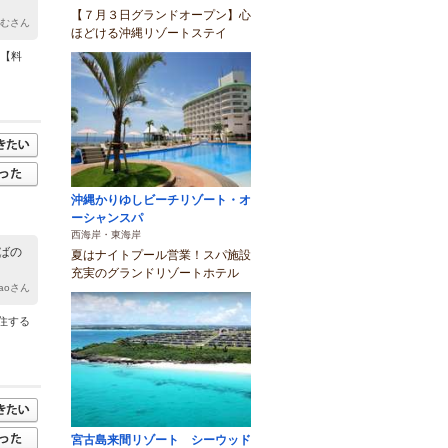
【７月３日グランドオープン】心
はむさん
ほどける沖縄リゾートステイ
 【料
沖縄かりゆしビーチリゾート・オ
ーシャンスパ
西海岸・東海岸
ばの
夏はナイトプール営業！スパ施設
充実のグランドリゾートホテル
kaoさん
住する
宮古島来間リゾート シーウッド