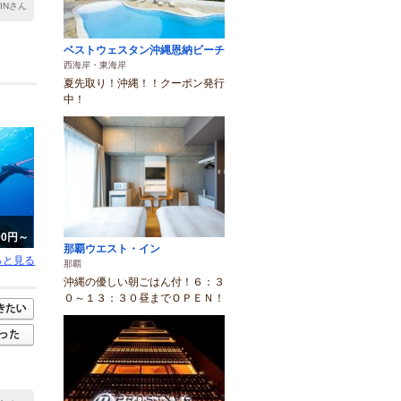
HINさん
ベストウェスタン沖縄恩納ビーチ
西海岸・東海岸
夏先取り！沖縄！！クーポン発行
中！
000円～
那覇ウエスト・イン
っと見る
那覇
沖縄の優しい朝ごはん付！６：３
０～１３：３０昼までＯＰＥＮ！