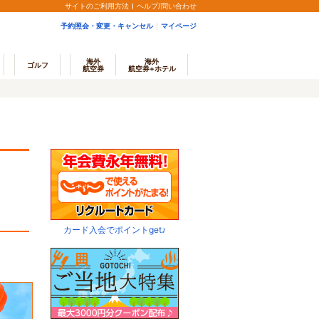
サイトのご利用方法
ヘルプ/問い合わせ
予約照会・変更・キャンセル
マイページ
海外
海外
ゴルフ
航空券
航空券+ホテル
カード入会でポイントget♪