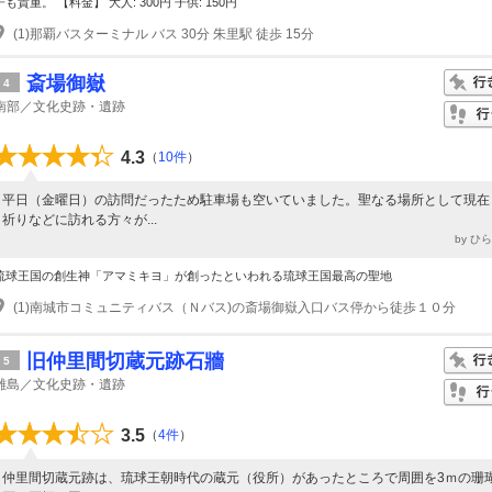
子も貴重。 【料金】 大人: 300円 子供: 150円
(1)那覇バスターミナル バス 30分 朱里駅 徒歩 15分
斎場御嶽
4
南部／文化史跡・遺跡
4.3
（
10件
）
平日（金曜日）の訪問だったため駐車場も空いていました。聖なる場所として現在
祈りなどに訪れる方々が...
by ひ
琉球王国の創生神「アマミキヨ」が創ったといわれる琉球王国最高の聖地
(1)南城市コミュニティバス（Ｎバス)の斎場御嶽入口バス停から徒歩１０分
旧仲里間切蔵元跡石牆
5
離島／文化史跡・遺跡
3.5
（
4件
）
仲里間切蔵元跡は、琉球王朝時代の蔵元（役所）があったところで周囲を3ｍの珊