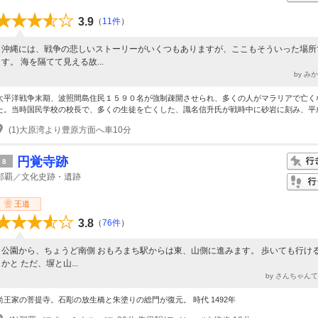
3.9
（
11件
）
沖縄には、戦争の悲しいストーリーがいくつもありますが、ここもそういった場所
す。 海を隔てて見える故...
by み
太平洋戦争末期、波照間島住民１５９０名が強制疎開させられ、多くの人がマラリアで亡く
た。当時国民学校の校長で、多くの生徒を亡くした、識名信升氏が戦時中に砂岩に刻み、平成.
(1)大原湾より豊原方面へ車10分
円覚寺跡
8
那覇／文化史跡・遺跡
王道
3.8
（
76件
）
公園から、ちょうど南側 おもろまち駅からは東、山側に進みます。 歩いても行け
かと ただ、塀と山...
by さんちゃん
尚王家の菩提寺。石彫の放生橋と朱塗りの総門が復元。 時代 1492年