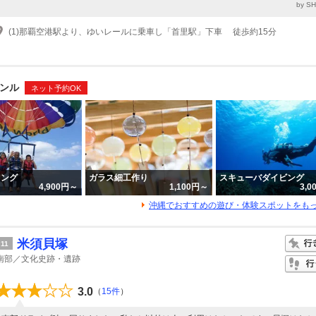
by S
(1)那覇空港駅より、ゆいレールに乗車し「首里駅」下車 徒歩約15分
ンル
ネット予約OK
リング
ガラス細工作り
スキューバダイビング
4,900円～
1,100円～
3,
沖縄でおすすめの遊び・体験スポットをも
米須貝塚
11
南部／文化史跡・遺跡
3.0
（
15件
）