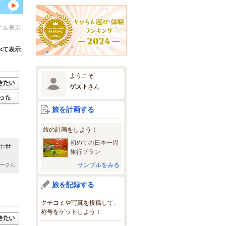
イル表示
べて表示
ようこそ
ゲスト
さん
旅を計画する
旅の計画をしよう！
初めての日本一周
中世
旅行プラン
サンプルをみる
ダーさん
旅を記録する
クチコミや写真を投稿して、
称号をゲットしよう！