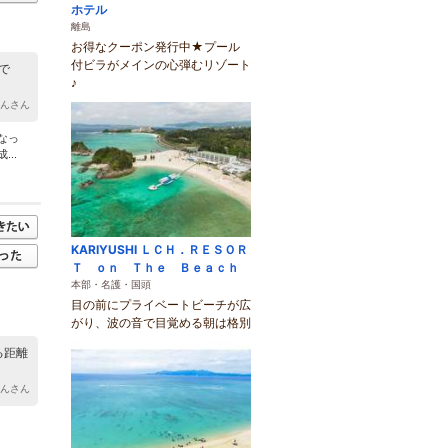
ホテル
離島
お得なクーポン発行中★プール
付ビラがメインの心弾むリゾート
で
♪
かんさん
なっ
..
KARIYUSHI ＬＣＨ．ＲＥＳＯＲ
Ｔ ｏｎ Ｔｈｅ Ｂｅａｃｈ
本部・名護・国頭
目の前にプライベートビーチが広
がり、波の音で目覚める朝は格別
る距離
てんさん