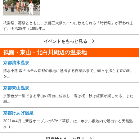
祇園祭、葵祭とともに、京都三大祭の一つに数えられる「時代祭」が行われま
す。明治28年（1895年...
イベントをもっと見る
祇園・東山・北白川周辺の温泉地
京都清水温泉
清水小路 坂のホテル京都の敷地に湧出する自家温泉で、樹々を揺らす京の風
を...
京都東山温泉
京景色が一望できる東山の高台に位置し、春は桜、秋は紅葉が楽しめる。また
周...
京都けあげ温泉
2021年4月に新規オープンのSPA「華頂」は、ホテル敷地内で湧出する天然温
泉（...