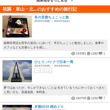
温泉地をもっと見る
祇園・東山・北...のおすすめの旅行記
冬の京都ちょこっと旅
2015/2/13(金) ～ 2015/2/14(土)
銀閣寺周辺を哲学の道沿いに歩いて、半日ちょこっと観光しました。食事や
カフェなども京都らしさを感じ...
143381
1180
1
ひとり バイクで日本一周
2014/7/24(木) ～ 2014/8/26(火)
一人
1人
夢ではあったが、今しかできないことは 生きているうちにやっておくべきだ
と思い立ち、高速道路、有料道...
192705
1150
7
京都2015 桜めぐり