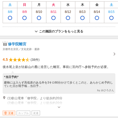
土
日
月
火
水
木
金
土
8/8
8/9
8/10
8/11
8/12
8/13
8/14
8/15
この施設のプランをもっと見る
修学院離宮
京都市左京区／文化史跡・遺跡
4.5
(38件)
後水尾上皇が比叡山の麓に造営した離宮。事前に宮内庁へ参観予約が必要。
“当日予約”
建物には入らず高低差のある外を3キロ80分かけて歩くとこのと、あらかじめ予約し
ていた日が雨予報…当日予...
by みひろさん
(1)叡山電車「修学院」より徒歩約20分
(2)叡山電車「修学院」より徒歩約20分
見学：※事前予約制 申込み：往復はがき、ホームページ、宮内庁京都事務
所参観係の窓口 定員になり次第締め切り。詳細は電話にてお問合せ下さ
王道
カップル
友達
い。 非公開日：※参観の休止日 （1）月曜日（祝日の場合は火曜日） （2）