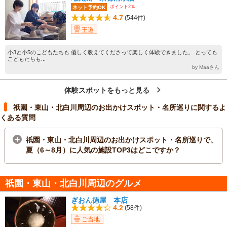
ポイント2％
ネット予約OK
4.7
(544件)
王道
小3と小5のこどもたちも 優しく教えてくださって楽しく体験できました。 とっても
こどもたちも...
by Maaさん
体験スポットをもっと見る
祇園・東山・北白川周辺のお出かけスポット・名所巡りに関するよ
くある質問
祇園・東山・北白川周辺のお出かけスポット・名所巡りで、
夏（6～8月）に人気の施設TOP3はどこですか？
祇園・東山・北白川周辺のグルメ
ぎおん徳屋 本店
4.2
(58件)
ご当地