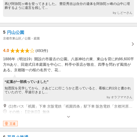
再び阿弥陀ヶ峰を登ってきました。 豊臣秀吉は自分の遺体を阿弥陀ヶ峰の山中に埋
葬するように遺言を残して...
by しどーさん
5
円山公園
京都市東山区／公園・庭園
4.0
(493件)
1886年（明治19）開設の市最古の公園。八坂神社の東、東山を背に約86,600平
方mあり、回遊式日本庭園を中心に、料亭や茶店が散在、四季を問わず風情が
ある。京都随一の桜の名所で、花...
“紅葉が一部残っていました”
知恩院を見学してから、さあどこに行こうかと思っていると、看板に約1分と書かれ
ていたので、早速行きまし...
by オラフママさん
(1)市バス「祇園」下車 京阪電鉄「祇園四条」駅下車 阪急電鉄「京都河原町」駅下車
その他：【定休日】 無休
王道
6