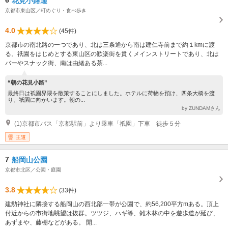
花見小路通
京都市東山区／町めぐり・食べ歩き
4.0
(45件)
京都市の南北路の一つであり、北は三条通から南は建仁寺前まで約１kmに渡
る。祇園をはじめとする東山区の歓楽街を貫くメインストリートであり、北は
バーやスナック街、南は由緒ある茶...
“朝の花見小路”
最終日は祇園界隈を散策することにしました。ホテルに荷物を預け、四条大橋を渡
り、祇園に向かいます。朝の...
by ZUNDAMさん
(1)京都市バス「京都駅前」より乗車「祇園」下車 徒歩５分
王道
7
船岡山公園
京都市北区／公園・庭園
3.8
(33件)
建勲神社に隣接する船岡山の西北部一帯が公園で、約56,200平方mある。頂上
付近からの市街地眺望は抜群。ツツジ、ハギ等、雑木林の中を遊歩道が延び、
あずまや、藤棚などがある。 開...