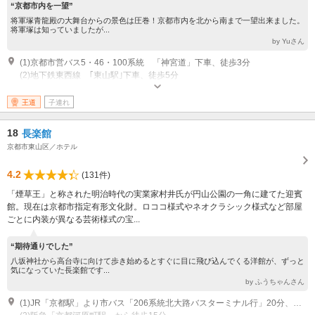
“京都市内を一望”
将軍塚青龍殿の大舞台からの景色は圧巻！京都市内を北から南まで一望出来ました。
将軍塚は知っていましたが...
by Yuさん
(1)京都市営バス5・46・100系統 「神宮道」下車、徒歩3分
(2)地下鉄東西線 ｢東山駅｣下車、徒歩5分
拝観時間：9：00～17：00（16：30受付終了） その他：春・秋に夜間ラ
イトアップを開催しています。
王道
子連れ
18
長楽館
京都市東山区／ホテル
4.2
(131件)
「煙草王」と称された明治時代の実業家村井氏が円山公園の一角に建てた迎賓
館。現在は京都市指定有形文化財。ロココ様式やネオクラシック様式など部屋
ごとに内装が異なる芸術様式の宝...
“期待通りでした”
八坂神社から高台寺に向けて歩き始めるとすぐに目に飛び込んでくる洋館が、ずっと
気になっていた長楽館です...
by ふうちゃんさん
(1)JR「京都駅」より市バス「206系統北大路バスターミナル行」20分、「祇園」より徒歩5分