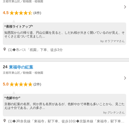
京都市東山区／動物園・植物園
4.5
(4件)
“夜桜ライトアップ”
知恩院からの帰り道、円山公園を見ると、しだれ桜が大きく開いているのが見え、そ
そくさと近づいて見ました...
by オラフママさん
(1)◆市バス「祇園」下車、徒歩3分
24
東福寺の紅葉
京都市東山区／動物園・植物園
5.0
(2件)
“色鮮やか”
京都の紅葉の名所。何か所も名所があるが、色鮮やかで本数も多いことから、見ごた
えは十分である。人の多さ...
by グレチンさん
(1)◆JR奈良線「東福寺」駅下車、徒歩10分◆京阪本線「東福寺」駅下車、徒歩10分◆京阪本線「鳥羽街道」駅下車、徒歩８分