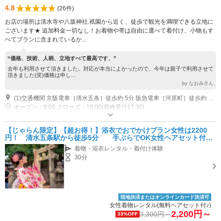
4.8
(26件)
お店の場所は清水寺や八坂神社.祇園から近く、徒歩で観光を満喫できる立地に
ございます★ 追加料金一切なし！お着物や帯は自由に選べて着付け、小物もす
べてプランに含まれているか...
“価格、技術、人柄、立地すべて最高です、”
去年も利用させて頂きました。対応が本当によかったので、今年は親子で利用させて
頂きました(笑)価格は申し...
by なおみさん
(1)交通機関 京阪電車［清水五条］徒歩約 5分 阪急電車［河原町］徒歩約 15分 京阪バス［五条大和大路］約 1分 お車で来られる場合 京都南IC～当店まで 約 15分
オープン：9:00 クローズ：18:00(最終受付17:30)
駐車場なし
【じゃらん限定】【超お得！】浴衣でおでかけプラン女性は2200
円！ 清水五条駅から徒歩5分 手ぶらでOK女性ヘアセット付き
のお得プラン
着物・浴衣レンタル・着付け体験
30分
現地決済またはオンラインカード決済可
女性着物レンタル(無料ヘアセット付♪)
2,200円～
3,300円～
33%OFF