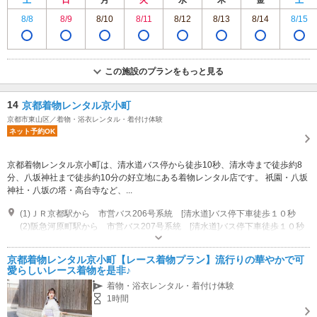
土
日
月
火
水
木
金
土
8/8
8/9
8/10
8/11
8/12
8/13
8/14
8/15
この施設のプランをもっと見る
14
京都着物レンタル京小町
京都市東山区／着物・浴衣レンタル・着付け体験
ネット予約OK
京都着物レンタル京小町は、清水道バス停から徒歩10秒、清水寺まで徒歩約8
分、八坂神社まで徒歩約10分の好立地にある着物レンタル店です。 祇園・八坂
神社・八坂の塔・高台寺など、...
(1)ＪＲ京都駅から 市営バス206号系統 [清水道]バス停下車徒歩１０秒
(2)阪急河原町駅から 市営バス207号系統 [清水道]バス停下車徒歩１０秒
営業時間：9：00～18：00（返却最終時間18：00）
駐車場なし
京都着物レンタル京小町【レース着物プラン】流行りの華やかで可
愛らしいレース着物を是非♪
着物・浴衣レンタル・着付け体験
1時間