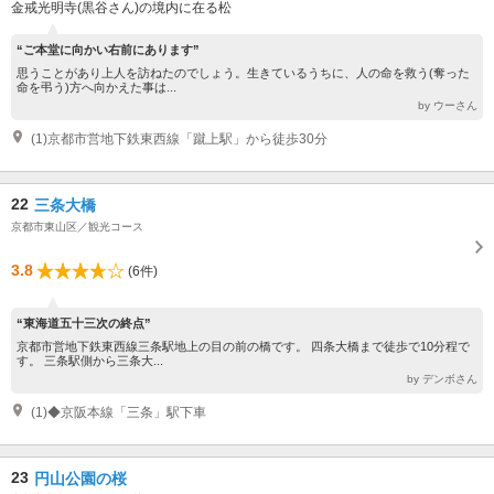
金戒光明寺(黒谷さん)の境内に在る松
“ご本堂に向かい右前にあります”
思うことがあり上人を訪ねたのでしょう。生きているうちに、人の命を救う(奪った
命を弔う)方へ向かえた事は...
by ウーさん
(1)京都市営地下鉄東西線「蹴上駅」から徒歩30分
22
三条大橋
京都市東山区／観光コース
3.8
(6件)
“東海道五十三次の終点”
京都市営地下鉄東西線三条駅地上の目の前の橋です。 四条大橋まで徒歩で10分程で
す。 三条駅側から三条大...
by デンボさん
(1)◆京阪本線「三条」駅下車
23
円山公園の桜