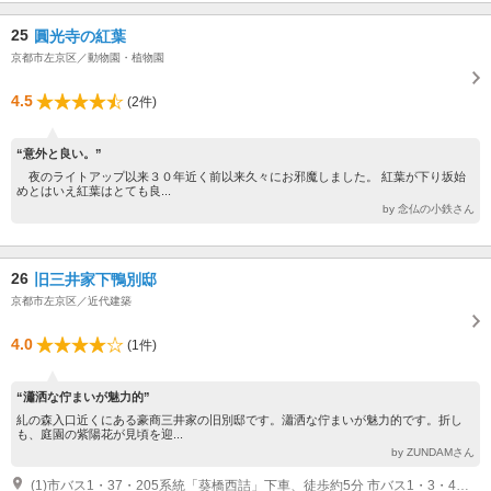
25
圓光寺の紅葉
京都市左京区／動物園・植物園
4.5
(2件)
“意外と良い。”
夜のライトアップ以来３０年近く前以来久々にお邪魔しました。 紅葉が下り坂始
めとはいえ紅葉はとても良...
by 念仏の小鉄さん
26
旧三井家下鴨別邸
京都市左京区／近代建築
4.0
(1件)
“瀟洒な佇まいが魅力的”
糺の森入口近くにある豪商三井家の旧別邸です。瀟洒な佇まいが魅力的です。折し
も、庭園の紫陽花が見頃を迎...
by ZUNDAMさん
(1)市バス1・37・205系統「葵橋西詰」下車、徒歩約5分 市バス1・3・4・7・201・203・102系統「出町柳駅前」下車、徒歩約5分