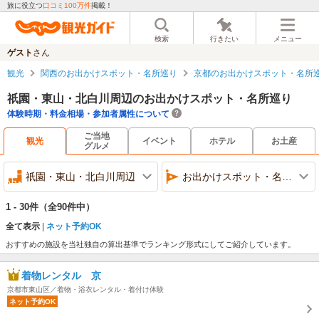
旅に役立つ
口コミ100万件
掲載！
検索
行きたい
メニュー
ゲスト
さん
観光
関西のお出かけスポット・名所巡り
京都のお出かけスポット・名所
祇園・東山・北白川周辺のお出かけスポット・名所巡り
体験時期・料金相場・参加者属性について
ご当地
観光
イベント
ホテル
お土産
グルメ
祇園・東山・北白川周辺
お出かけスポット・名所巡り
1 - 30件
（全90件中）
全て表示
ネット予約OK
おすすめの施設を当社独自の算出基準でランキング形式にしてご紹介しています。
着物レンタル 京
京都市東山区／着物・浴衣レンタル・着付け体験
ネット予約OK