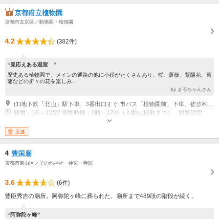
年末年始（12月28日～1月4日） （3）行事等の実施のため支障のある日
京都府立植物園
京都市左京区／動物園・植物園
4.2
(382件)
“見応えある温室 ”
歴史ある植物園で、メインの通路の他に小径がたくさんあり、桜、薔薇、紫陽花、菖
蒲などの折々の花を楽しみ...
by まるちゃんさん
(1)地下鉄「北山」駅下車、3番出口すぐ 市バス「植物園前」下車、徒歩約5分
開園：1/5～12/27 開園時間：9時～17時（入園は16時まで） 観覧温室
10時～16時（入室は15時30分まで） 休園：12/28～1/4
王道
4
豊国廟
京都市東山区／その他神社・神宮・寺院
3.6
(6件)
豊臣秀吉の廟所。阿弥陀ヶ峰に葬られた。廟所まで489段の階段が続く。
“阿弥陀ヶ峰”