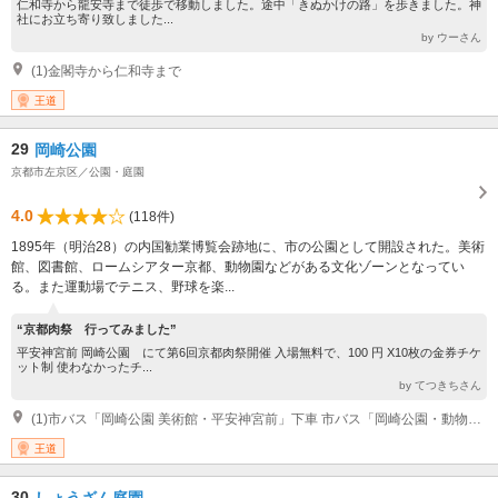
仁和寺から龍安寺まで徒歩で移動しました。途中「きぬかけの路」を歩きました。神
社にお立ち寄り致しました...
by ウーさん
(1)金閣寺から仁和寺まで
王道
29
岡崎公園
京都市左京区／公園・庭園
4.0
(118件)
1895年（明治28）の内国勧業博覧会跡地に、市の公園として開設された。美術
館、図書館、ロームシアター京都、動物園などがある文化ゾーンとなってい
る。また運動場でテニス、野球を楽...
“京都肉祭 行ってみました”
平安神宮前 岡崎公園 にて第6回京都肉祭開催 入場無料で、100 円 X10枚の金券チケ
ット制 使わなかったチ...
by てつきちさん
(1)市バス「岡崎公園 美術館・平安神宮前」下車 市バス「岡崎公園・動物園前」下車 地下鉄東西線「東山」駅下車
王道
30
しょうざん庭園