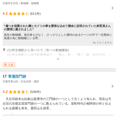
京都市左京区／動物園・植物園
4.2
(611件)
“傷つき保護された磯ヒヨドリの事を愛情を込めて懸命に説明されていた飼育員さん
の愛情に癒されました”
真冬の動物園。来訪者も少なく、ひっそりとした園内のあるケージの中で一生懸命に
保護の為に動物園にいる野...
by どんくまさん
(1)JR京都駅から市バスで（市バス動物園前)
(2)JR京都駅から地下鉄東西線で（「東山」駅・「蹴上」駅 徒歩10分．)
公開：9:00～17:00 (12月1日～2月末日16:30) 入園は30分前まで． 休業：月
12月28日～1月3日 月曜日が祝日の場合は翌日休業．
王道
17
青蓮院門跡
京都市東山区／文化史跡・遺跡
4.2
(546件)
天台宗総本山比叡山延暦寺の三門跡の一つとして古くより知られ、現在は天
台宗の京都五箇室門跡の一つに数えられている。室町時代の相阿弥の作と伝え
られる庭園も有名。粟田山を借景...