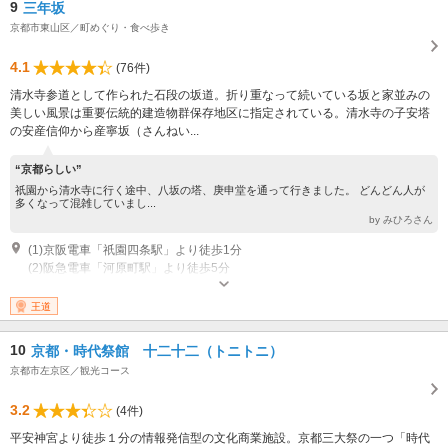
9
三年坂
京都市東山区／町めぐり・食べ歩き
4.1
(76件)
清水寺参道として作られた石段の坂道。折り重なって続いている坂と家並みの
美しい風景は重要伝統的建造物群保存地区に指定されている。清水寺の子安塔
の安産信仰から産寧坂（さんねい...
“京都らしい”
祇園から清水寺に行く途中、八坂の塔、庚申堂を通って行きました。 どんどん人が
多くなって混雑していまし...
by みひろさん
(1)京阪電車「祇園四条駅」より徒歩1分
(2)阪急電車「河原町駅」より徒歩5分
王道
10
京都・時代祭館 十二十二（トニトニ）
京都市左京区／観光コース
3.2
(4件)
平安神宮より徒歩１分の情報発信型の文化商業施設。京都三大祭の一つ「時代