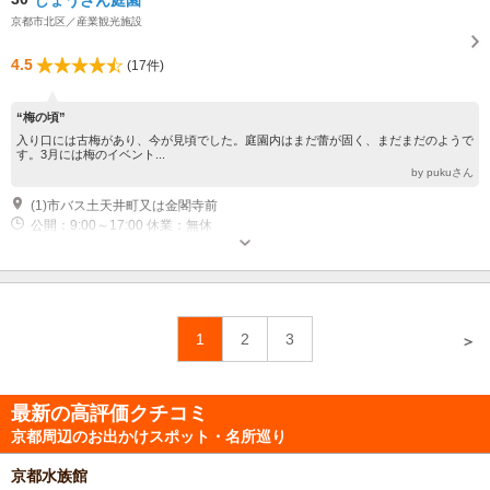
京都市北区／産業観光施設
4.5
(17件)
“梅の頃”
入り口には古梅があり、今が見頃でした。庭園内はまだ蕾が固く、まだまだのようで
す。3月には梅のイベント...
by pukuさん
(1)市バス土天井町又は金閣寺前
公開：9:00～17:00 休業：無休
1
2
3
＞
最新の高評価クチコミ
京都周辺のお出かけスポット・名所巡り
京都水族館