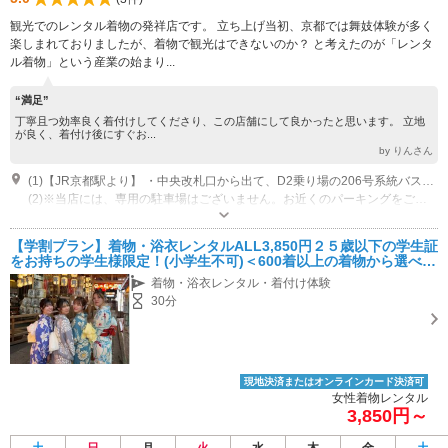
観光でのレンタル着物の発祥店です。 立ち上げ当初、京都では舞妓体験が多く
楽しまれておりましたが、着物で観光はできないのか？ と考えたのが「レンタ
ル着物」という産業の始まり...
“満足”
丁寧且つ効率良く着付けしてくださり、この店舗にして良かったと思います。 立地
が良く、着付け後にすぐお...
by りんさん
(1)【JR京都駅より】 ・中央改札口から出て、D2乗り場の206号系統バスに乗車、 「清水道」で下車すぐ。 ・中央改札口から出て、D1乗り場の急行100（洛西バス）に 乗車、「清水道」で下車すぐ。 【京阪「清水五条駅」より】 ・徒歩15分 【京阪「祇園四条駅」より】 ・7番出口から出て、バス停「四条京阪前」の207号系統バスに乗車、「清水道」で下車すぐ。 【阪急「河原町駅」より】 ・6番出口から出て、バス停「四条河原町」の207号系統バス に乗車、「清水道」で下車すぐ。
(2)※当店には、専用の駐車場はございません。お近くのパーキングをご利用ください。 ※シーズン時は渋滞いたしますので、余裕を持ってお越しください。
営業時間：9:00～18:00（18:00までに店舗へご返却下さい） 休業日：年中
無休
【学割プラン】着物・浴衣レンタルALL3,850円２５歳以下の学生証
駐車場なし
をお持ちの学生様限定！(小学生不可)＜600着以上の着物から選べ
る！＞
着物・浴衣レンタル・着付け体験
30分
現地決済またはオンラインカード決済可
女性着物レンタル
3,850円～