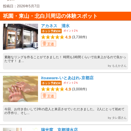
投稿日：2026年5月7日
祇園・東山・北白川周辺の体験スポット
アカネス 清水
ポイント2％
ネット予約OK
4.9
(3,738件)
王道
素敵なリングを作ることができました！ 時間も1時間くらいで出来上がるので良かっ
たです！ ま...
by もえかさん
itoaware-いとあはれ-京都店
ポイント2％
ネット予約OK
4.9
(3,008件)
王道
今回、お付き合いして2年の恋人と来店させていただきました。 2人にとって初めて
の手作り、そし...
by タレ眉さん
瑞光窯 京都清水店