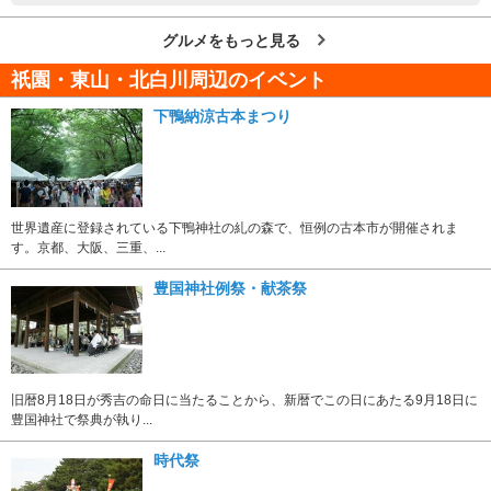
グルメをもっと見る
祇園・東山・北白川周辺のイベント
下鴨納涼古本まつり
世界遺産に登録されている下鴨神社の糺の森で、恒例の古本市が開催されま
す。京都、大阪、三重、...
豊国神社例祭・献茶祭
旧暦8月18日が秀吉の命日に当たることから、新暦でこの日にあたる9月18日に
豊国神社で祭典が執り...
時代祭