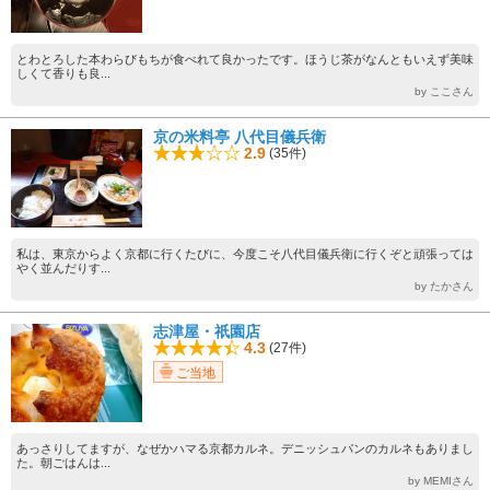
とわとろした本わらびもちが食べれて良かったです。ほうじ茶がなんともいえず美味
しくて香りも良...
by ここさん
京の米料亭 八代目儀兵衛
2.9
(35件)
私は、東京からよく京都に行くたびに、今度こそ八代目儀兵衛に行くぞと頑張っては
やく並んだりす...
by たかさん
志津屋・祇園店
4.3
(27件)
ご当地
あっさりしてますが、なぜかハマる京都カルネ。デニッシュパンのカルネもありまし
た。朝ごはんは...
by MEMIさん