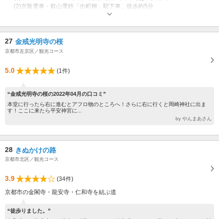
(2)京阪電車・叡山電鉄「出町柳」駅下車、徒歩約5分
開館時間：9時～17時（閉館）16時30分（受付終了） 休館日：毎週水曜日
及び12/29～12/31 ※水曜が祝休日の場合はその翌日
27
金戒光明寺の桜
京都市左京区／観光コース
5.0
(1件)
“金戒光明寺の桜の2022年04月の口コミ”
本堂に行ったら右に進むとアフロ物のところへ！さらに右に行くと岡崎神社に出ま
す！ここに来たら平安神宮に...
by やんまあさん
28
きぬかけの路
京都市北区／観光コース
3.9
(34件)
京都市の金閣寺・龍安寺・仁和寺を結ぶ道
“徒歩りました。”