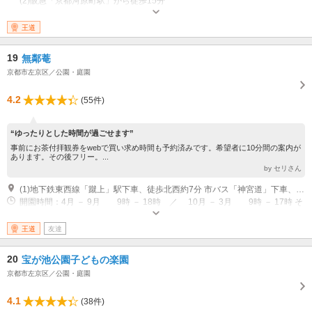
(2)阪急「京都河原町駅」から徒歩15分
営業時間：カフェ 11:00～18:30（18:00.LO）、レストラン 11:30～
14:00(最終入店時間) / 17:30～19:30(最終入店時間) 休業日：カフェ：月1回
王道
不定休 レストラン：火曜・月1回不定休
19
無鄰菴
京都市左京区／公園・庭園
4.2
(55件)
“ゆったりとした時間が過ごせます”
事前にお茶付拝観券をwebで買い求め時間も予約済みです。希望者に10分間の案内が
あります。その後フリー。...
by セリさん
(1)地下鉄東西線「蹴上」駅下車、徒歩北西約7分 市バス「神宮道」下車、北東徒歩約10分
開園時間：4月 － 9月 9時 － 18時 ／ 10月 － 3月 9時 － 17時 そ
の他：※最終入場は、閉場時間の30分前まで 休園：12月29日～12月31日
王道
友達
20
宝が池公園子どもの楽園
京都市左京区／公園・庭園
4.1
(38件)