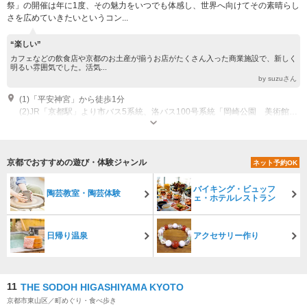
祭」の開催は年に1度、その魅力をいつでも体感し、世界へ向けてその素晴らし
さを広めていきたいというコン...
“楽しい”
カフェなどの飲食店や京都のお土産が揃うお店がたくさん入った商業施設で、新しく
明るい雰囲気でした。活気...
by suzuさん
(1)「平安神宮」から徒歩1分
(2)JR「京都駅」より市バス5系統、洛バス100号系統「岡崎公園 美術館・平安神宮前」下車 北へ徒歩5分
営業時間：10：00～18：00 定休日：年中無休
京都でおすすめの遊び・体験ジャンル
ネット予約OK
バイキング・ビュッフ
陶芸教室・陶芸体験
ェ・ホテルレストラン
日帰り温泉
アクセサリー作り
11
THE SODOH HIGASHIYAMA KYOTO
京都市東山区／町めぐり・食べ歩き