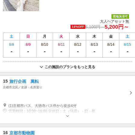
現地決済可
大人ヘアセット無
5,200円～
6,100円～
14%OFF
土
日
月
火
水
木
金
土
8/8
8/9
8/10
8/11
8/12
8/13
8/14
8/15
この施設のプランをもっと見る
15
旅行企画 萬転
京都市北区／史跡・名所巡り
(1)京都市バス、大徳寺バス停から徒歩4分
営業時間：10:00~18:00 定休日：土（隔週）・日・祝
16
京都市動物園