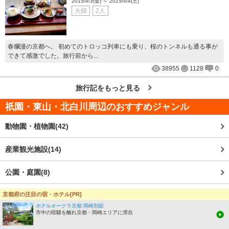
2015/4/3(金) ～ 2015/4/4(土)
夫婦
2人
春爛漫の京都へ。 初めてのトロッコ列車にも乗り、桜のトンネルも通る事が
できて感激でした。旅行前から...
38955
1128
0
旅行記をもっと見る
祇園・東山・北白川周辺
のおすすめジャンル
動物園・植物園(42)
産業観光施設(14)
公園・庭園(8)
町めぐり・食べ歩き(8)
京都府の注目の宿・ホテル[PR]
ホテルオークラ京都 岡崎別邸
市中の喧騒を離れ京都・岡崎エリアに滞在
歴史的建造物(5)