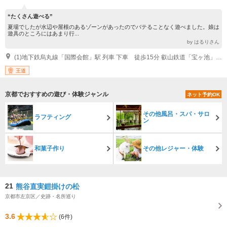
“たくさん遊べる”
夏場でしたが水辺や屋根のあるゾーンがあったのでバテることなく遊べました。娘は
遊具のところにはあまり行...
by はるりさん
(1)地下鉄烏丸線「国際会館」駅 列車 下車 徒歩15分 叡山鉄道「宝ヶ池」駅 列車 下車 徒歩5分
王道
京都でおすすめの遊び・体験ジャンル
ネット予約OK
その他風呂・スパ・サロ
ラフティング
ン
和菓子作り
その他レジャー・体験
21
熊谷直実鎧掛けの松
京都市左京区／史跡・名所巡り
3.6
(6件)