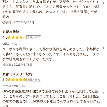
割とこじんまりとした水族館ですが、アザラシたちがびっくりす
るくらい飼育員に慣れていてとても可愛かったです。午前中の餌
やりの時間が近くで見られてオススメです。 水田や東屋などが
館内...
投稿日：2026年6月14日
京都水族館
4.0
女性／50代
sukeiさん
クーポンも利用できて、お得に水族館を楽しめました。京都駅か
ら歩いてもそんなに遠くなかったです。イルカも見れたし、クラ
ゲの研究所もすごくよかったです。
投稿日：2026年5月8日
京都ミステリー紀行
5.0
男性／50代
remuremuさん
GWの超絶混雑の時期にさて京都で何をしようかと思案してた所
に、こちらのツアーを見つけてもうしこみしました。当日は指定
の駅での集合でしたがSMSとお電話でもフォローしてもらいスム
ーズ...