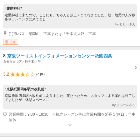
“建勲神社”
建勲神社に来たので、ここにも。ちゃんと頂上？まで行きました。朝、地元の人が散
歩やランニングに来てまし...
by じじーさん
(1)市バス「船岡山」下車または「千本北大路」下車
王道
8
京阪ツーリストインフォメーションセンター祇園四条
京都市東山区／観光案内所
3.2
(4件)
“京阪祇園四条駅の改札前”
京阪祇園四条駅の改札前にありました。夜だったため、スタッフによる案内は終了し
てましたが、休憩スペース...
by まるーんさん
営業時間：9:30～18:30 ※観光シーズン等は営業時間を延長 定休日：年中
無休