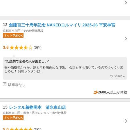
12
創建百三十周年記念 NAKEDヨルマイリ 2025-26 平安神宮
京都市左京区／その他観光施設
ネット予約OK
3.6
(6件)
“幻想的で京都の人が羨ましい”
夜や価格帯からか、割と年齢層高めな印象。 会場も落ち着いているのでゆっくり楽
しめた！ 貸出ランタンは...
by Shinさん
駐車場なし
2600人
以上が体験
13
レンタル着物岡本 清水東山店
京都市東山区／着物・浴衣レンタル・着付け体験
ネット予約OK
5.0
(3件)