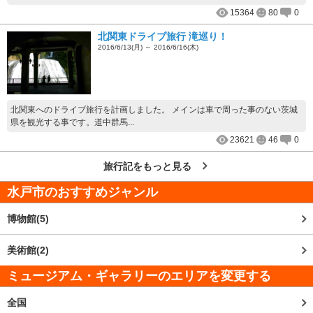
15364
80
0
北関東ドライブ旅行 滝巡り！
2016/6/13(月) ～ 2016/6/16(木)
北関東へのドライブ旅行を計画しました。 メインは車で周った事のない茨城
県を観光する事です。道中群馬...
23621
46
0
旅行記をもっと見る
水戸市
のおすすめジャンル
博物館(5)
美術館(2)
ミュージアム・ギャラリーのエリアを変更する
全国