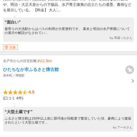
や、明治・大正天皇からの下賜品、水戸尊王攘夷の志士たちの遺墨、書画など
を展示している。 【料金】 大人:...
“面白い”
最寄りの大洗駅からはバスの利用が大変便利です。 幕末と明治の水戸界隈について
の展示や解説がなされてい...
by 馬場っちさん
王道
水戸市からの目安距離
約11.3km
ひたちなか市ふるさと懐古館
湊本町／博物館
4.5
(口コミ 4件)
“大型土蔵です”
ふるさと懐古館は150年以上前に那珂湊が回船業で繁栄していた頃、豪商により建築
されたという大型土蔵です...
by アーキさん