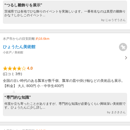
“つるし雛飾りを展示”
茨城県では各地でひな飾りのイベントを実施しいます。一番有名なのは真壁の雛飾り
かな？しかしこのイベント...
by じゅうぞうさん
水戸市からの目安距離
約16.6km
ひょうたん美術館
小岩戸／美術館
4.0
(口コミ 3件)
全国の古い時代のある瓢箪が数千個、瓢箪の皿や掛け軸などの美術品も展示。
【料金】 大人: 800円 小・中学生400円
“専門的な知識”
何度か立ち寄ったことがありますが、専門的な知識が必要なくらい興味深い美術館で
す。ひょうたんに少し詳し...
by まさきさん