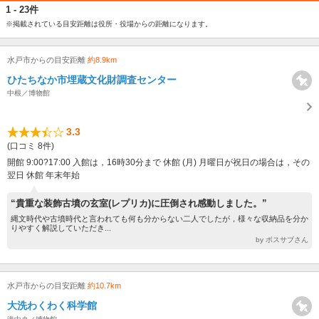
1 - 23件
※掲載されている目安距離は役所・役場からの距離になります。
水戸市からの目安距離
約8.9km
ひたちなか市埋蔵文化財調査センター
中根／博物館
3.3
(口コミ 8件)
開館 9:00?17:00 入館は，16時30分まで 休館 (月) 月曜日が祝日の場合は，その
翌日 休館 年末年始
“貴重な装飾古墳の玄室(レプリカ)に圧倒され感動しました。”
縄文時代や古墳時代と言われても何も分からない二人でしたが，様々な収納品を分か
りやすく解説していただき...
by ボスサブさん
水戸市からの目安距離
約10.7km
大洗わくわく科学館