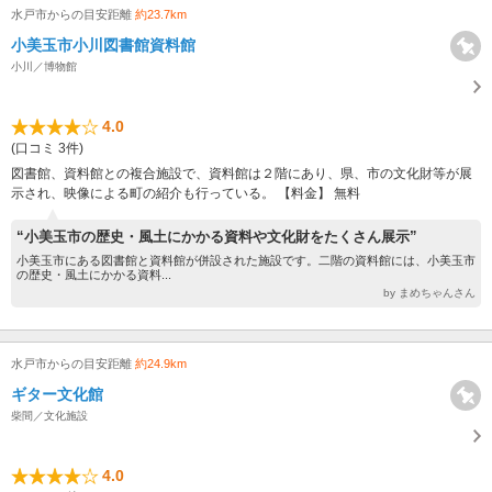
水戸市からの目安距離
約23.7km
小美玉市小川図書館資料館
小川／博物館
4.0
(口コミ 3件)
図書館、資料館との複合施設で、資料館は２階にあり、県、市の文化財等が展
示され、映像による町の紹介も行っている。 【料金】 無料
“小美玉市の歴史・風土にかかる資料や文化財をたくさん展示”
小美玉市にある図書館と資料館が併設された施設です。二階の資料館には、小美玉市
の歴史・風土にかかる資料...
by まめちゃんさん
水戸市からの目安距離
約24.9km
ギター文化館
柴間／文化施設
4.0