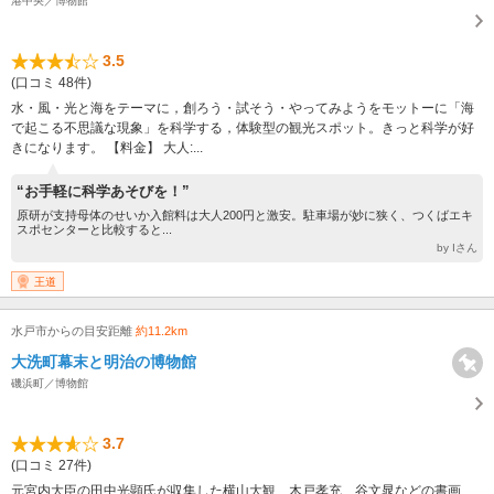
港中央／博物館
3.5
(口コミ 48件)
水・風・光と海をテーマに，創ろう・試そう・やってみようをモットーに「海
で起こる不思議な現象」を科学する，体験型の観光スポット。きっと科学が好
きになります。 【料金】 大人:...
“お手軽に科学あそびを！”
原研が支持母体のせいか入館料は大人200円と激安。駐車場が妙に狭く、つくばエキ
スポセンターと比較すると...
by Iさん
王道
水戸市からの目安距離
約11.2km
大洗町幕末と明治の博物館
磯浜町／博物館
3.7
(口コミ 27件)
元宮内大臣の田中光顕氏が収集した横山大観、木戸孝充、谷文晁などの書画