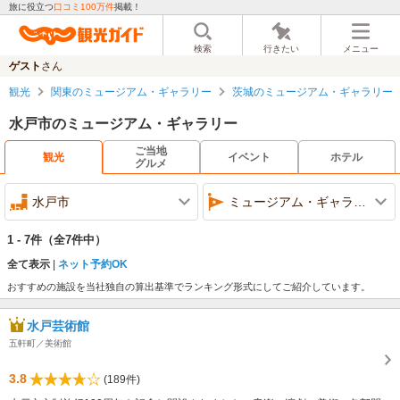
旅に役立つ
口コミ100万件
掲載！
検索
行きたい
メニュー
ゲスト
さん
観光
関東のミュージアム・ギャラリー
茨城のミュージアム・ギャラリー
水戸市のミュージアム・ギャラリー
ご当地
観光
イベント
ホテル
グルメ
水戸市
ミュージアム・ギャラリー
1 - 7件
（全7件中）
全て表示
ネット予約OK
おすすめの施設を当社独自の算出基準でランキング形式にしてご紹介しています。
水戸芸術館
五軒町／美術館
3.8
(189件)