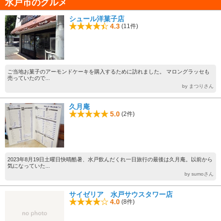
水戸市のグルメ
シュール洋菓子店
4.3
(11件)
ご当地お菓子のアーモンドケーキを購入するために訪れました。 マロングラッセも
売っていたので...
by まつりさん
久月庵
5.0
(2件)
2023年8月19日土曜日快晴酷暑、水戸飲んだくれ一日旅行の最後は久月庵。以前から
気になっていた...
by sumoさん
サイゼリア 水戸サウスタワー店
4.0
(8件)