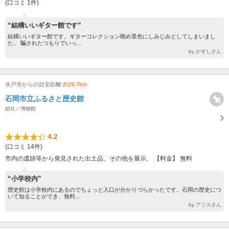
(口コミ 1件)
“結構いいギター館です”
結構いいギター館です。ギターコレクション眺め景色にしみじみとしてしまいまし
た。 騙されたつもりでいっ...
by かずしさん
水戸市からの目安距離
約26.7km
石岡市立ふるさと歴史館
総社／博物館
4.2
(口コミ 14件)
市内の遺跡等から発見された出土品、その他を展示。 【料金】 無料
“小学校内”
歴史館は小学校内にあるのでちょっと入口が分かりづらかったです。石岡の歴史につ
いて知ることができ、無料...
by アリスさん