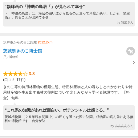
“額縁画の「神磯の鳥居「」が見られて幸せ”
・「神磯の鳥居」は、海辺の細い道から見るのと違って角度があり、しかも「額縁
画」。見ることが出来て幸せ...
by 雅楽さん
水戸市からの目安距離
約12.2km
茨城県きのこ博士館
戸／博物館
3.8
(口コミ 17件)
きのこ等の特用林産物の種類生態、特用林産物と人の暮らしとのかかわりや特
用林産物を生み出す森林の役割について楽しみながら学べる施設です。 【料
金】 無料
“これ系の知識があれば面白い。ポテンシャルは感じる。”
茨城植物園（２５年現在閉園中）の近くを通った際に訪問。植物園の真ん前にある無
料の博物館です。自分が訪...
by ああああさん