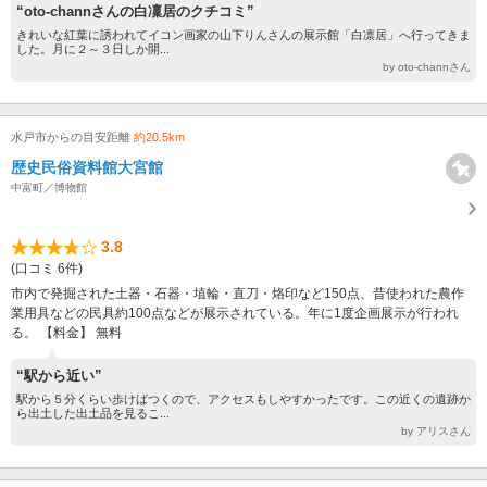
“oto-channさんの白凜居のクチコミ”
きれいな紅葉に誘われてイコン画家の山下りんさんの展示館「白凛居」へ行ってきま
した。月に２～３日しか開...
by oto-channさん
水戸市からの目安距離
約20.5km
歴史民俗資料館大宮館
中富町／博物館
3.8
(口コミ 6件)
市内で発掘された土器・石器・埴輪・直刀・烙印など150点、昔使われた農作
業用具などの民具約100点などが展示されている。年に1度企画展示が行われ
る。 【料金】 無料
“駅から近い”
駅から５分くらい歩けばつくので、アクセスもしやすかったです。この近くの遺跡か
ら出土した出土品を見るこ...
by アリスさん