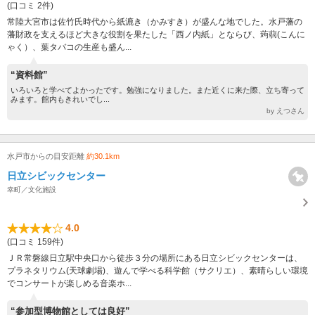
(口コミ 2件)
常陸大宮市は佐竹氏時代から紙漉き（かみすき）が盛んな地でした。水戸藩の
藩財政を支えるほど大きな役割を果たした「西ノ内紙」とならび、蒟蒻(こんに
ゃく）、葉タバコの生産も盛ん...
“資料館”
いろいろと学べてよかったです。勉強になりました。また近くに来た際、立ち寄って
みます。館内もきれいでし...
by えつさん
水戸市からの目安距離
約30.1km
日立シビックセンター
幸町／文化施設
4.0
(口コミ 159件)
ＪＲ常磐線日立駅中央口から徒歩３分の場所にある日立シビックセンターは、
プラネタリウム(天球劇場)、遊んで学べる科学館（サクリエ）、素晴らしい環境
でコンサートが楽しめる音楽ホ...
“参加型博物館としては良好”