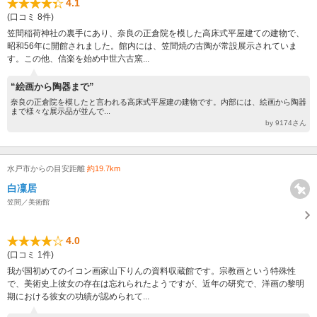
4.1
(口コミ 8件)
笠間稲荷神社の裏手にあり、奈良の正倉院を模した高床式平屋建ての建物で、
昭和56年に開館されました。館内には、笠間焼の古陶が常設展示されていま
す。この他、信楽を始め中世六古窯...
“絵画から陶器まで”
奈良の正倉院を模したと言われる高床式平屋建の建物です。内部には、絵画から陶器
まで様々な展示品が並んで...
by 9174さん
水戸市からの目安距離
約19.7km
白凜居
笠間／美術館
4.0
(口コミ 1件)
我が国初めてのイコン画家山下りんの資料収蔵館です。宗教画という特殊性
で、美術史上彼女の存在は忘れられたようですが、近年の研究で、洋画の黎明
期における彼女の功績が認められて...