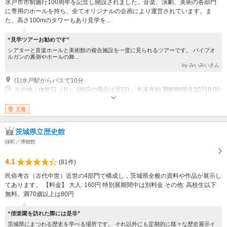
水戸市市制施行100周年を記念し開設されました。音楽、演劇、美術の各部門
に専用のホールを持ち、全てオリジナルの企画により運営されています。ま
た、高さ100mのタワーもあり見学を...
“見学ツアーお勧めです”
シアターと音楽ホールと美術館の複合施設を一度に見られるツアーです。 パイプオ
ルガンの裏側やホールの舞...
by みいみいさん
(1)水戸駅からバスで10分
その他：休館日（月） (祝日の場合は翌日) 、年末年始 開館時間 9:30?18:00
＊催事によって延長される場合があります。
王道
茨城県立歴史館
緑町／博物館
4.1
(81件)
民俗考古（古代中世）近世の4部門で構成し，茨城県全般の資料や作品が展示し
てあります。 【料金】 大人: 160円 特別展期間中は別料金 その他: 高校生以下
無料。満70歳以上は80円
“偕楽園を訪れた際には是非”
茨城県にまつわる歴史を学べる場所です。 それ以外にも定期的に様々な歴史展示イ