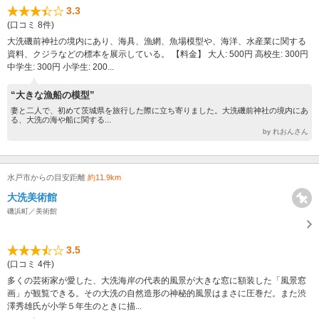
3.3
(口コミ 8件)
大洗磯前神社の境内にあり、海具、漁網、魚場模型や、海洋、水産業に関する
資料、クジラなどの標本を展示している。 【料金】 大人: 500円 高校生: 300円
中学生: 300円 小学生: 200...
“大きな漁船の模型”
妻と二人で、初めて茨城県を旅行した際に立ち寄りました。大洗磯前神社の境内にあ
る、大洗の海や船に関する...
by れおんさん
水戸市からの目安距離
約11.9km
大洗美術館
磯浜町／美術館
3.5
(口コミ 4件)
多くの芸術家が愛した、大洗海岸の代表的風景が大きな窓に額装した「風景窓
画」が観覧できる。その大洗の自然造形の神秘的風景はまさに圧巻だ。また渋
澤秀雄氏が小学５年生のときに描...