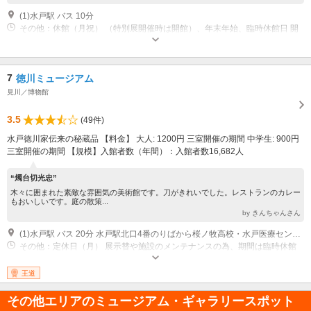
(1)水戸駅 バス 10分
その他：休館（月祝） （特別展開催時は開館）、年末年始、臨時休館日 開
館時間 9:30?16:45 （入館は16:15まで）
7
徳川ミュージアム
見川／博物館
3.5
(49件)
水戸徳川家伝来の秘蔵品 【料金】 大人: 1200円 三室開催の期間 中学生: 900円
三室開催の期間 【規模】入館者数（年間）：入館者数16,682人
“燭台切光忠”
木々に囲まれた素敵な雰囲気の美術館です。刀がきれいでした。レストランのカレー
もおいしいです。庭の散策...
by きんちゃんさん
(1)水戸駅 バス 20分 水戸駅北口4番のりばから桜ノ牧高校・水戸医療センター行き又は桜川西団地行きに乗車し見川2丁目下車（片道270円）
その他：定休日（月） 展示替や施設のメンテナンスの為、期間は臨時休館
になる場合があります。詳しくは徳川ミュージアムまでお問合せください。
休館日 年末年始休業（不定期） 休館 2017年12月11日?2018年1月5日 施設
王道
点検および年末年始休暇のため休館
その他エリアのミュージアム・ギャラリースポット