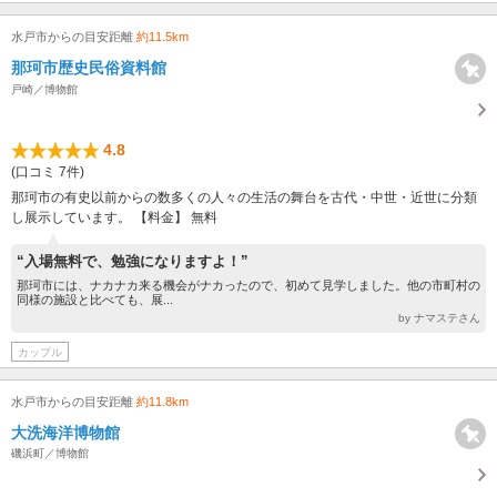
水戸市からの目安距離
約11.5km
那珂市歴史民俗資料館
戸崎／博物館
4.8
(口コミ 7件)
那珂市の有史以前からの数多くの人々の生活の舞台を古代・中世・近世に分類
し展示しています。 【料金】 無料
“入場無料で、勉強になりますよ！”
那珂市には、ナカナカ来る機会がナカったので、初めて見学しました。他の市町村の
同様の施設と比べても、展...
by ナマステさん
カップル
水戸市からの目安距離
約11.8km
大洗海洋博物館
磯浜町／博物館