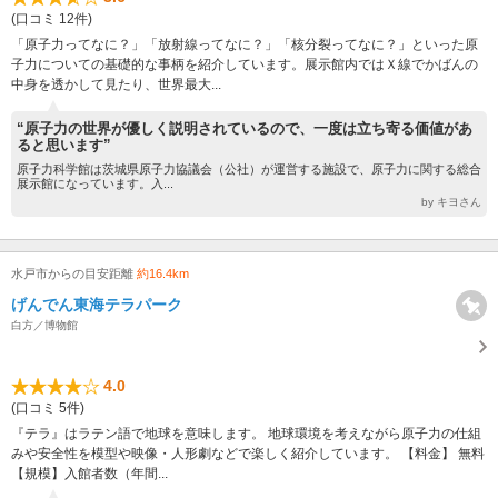
(口コミ 12件)
「原子力ってなに？」「放射線ってなに？」「核分裂ってなに？」といった原
子力についての基礎的な事柄を紹介しています。展示館内ではＸ線でかばんの
中身を透かして見たり、世界最大...
“原子力の世界が優しく説明されているので、一度は立ち寄る価値があ
ると思います”
原子力科学館は茨城県原子力協議会（公社）が運営する施設で、原子力に関する総合
展示館になっています。入...
by キヨさん
水戸市からの目安距離
約16.4km
げんでん東海テラパーク
白方／博物館
4.0
(口コミ 5件)
『テラ』はラテン語で地球を意味します。 地球環境を考えながら原子力の仕組
みや安全性を模型や映像・人形劇などで楽しく紹介しています。 【料金】 無料
【規模】入館者数（年間...