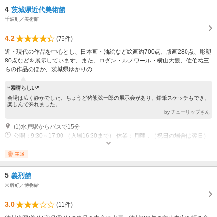
4
茨城県近代美術館
千波町／美術館
4.2
(76件)
近・現代の作品を中心とし、日本画・油絵など絵画約700点、版画280点、彫塑
80点などを展示しています。また、ロダン・ルノワール・横山大観、佐伯祐三
らの作品のほか、茨城県ゆかりの...
“素晴らしい”
会場は広く静かでした。ちょうど猪熊弦一郎の展示会があり、鉛筆スケッチもでき、
楽しんで来れました。
by チューリップさん
(1)水戸駅からバスで15分
公開：9:30～17:00 （入場16:30まで） 休業：月曜，（祝日の場合は翌日）
12月29日～1月4日
王道
5
義烈館
常磐町／博物館
3.0
(11件)