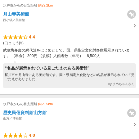
水戸市からの目安距離
約29.2km
月山寺美術館
西小塙／美術館
4.4
(口コミ 5件)
武蔵坊弁慶の網代笈をはじめとして、国、県指定文化財多数展示されていま
す。 【料金】 300円 【規模】入館者数（年間）：8,500人
“名品が展示されている見ごたえのある美術館”
桜川市の月山寺にある美術館です。国・県指定文化財などの名品が展示されていて見
ごたえがありました。
by まめちゃんさん
水戸市からの目安距離
約29.5km
歴史民俗資料館山方館
山方／博物館
4.0