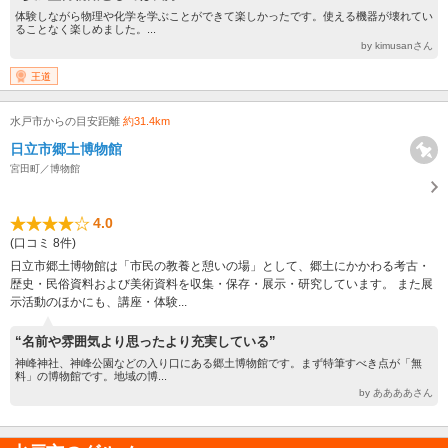
体験しながら物理や化学を学ぶことができて楽しかったです。使える機器が壊れてい
ることなく楽しめました。...
by kimusanさん
王道
水戸市からの目安距離
約31.4km
日立市郷土博物館
宮田町／博物館
4.0
(口コミ 8件)
日立市郷土博物館は「市民の教養と憩いの場」として、郷土にかかわる考古・
歴史・民俗資料および美術資料を収集・保存・展示・研究しています。 また展
示活動のほかにも、講座・体験...
“名前や雰囲気より思ったより充実している”
神峰神社、神峰公園などの入り口にある郷土博物館です。まず特筆すべき点が「無
料」の博物館です。地域の博...
by ああああさん