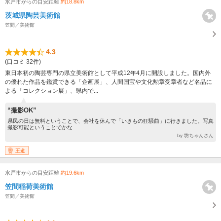
水戸市からの目安距離
約18.8km
茨城県陶芸美術館
笠間／美術館
4.3
(口コミ 32件)
東日本初の陶芸専門の県立美術館として平成12年4月に開設しました。国内外
の優れた作品を鑑賞できる「企画展」、人間国宝や文化勲章受章者など名品に
よる「コレクション展」、県内で...
“撮影OK”
県民の日は無料ということで、会社を休んで「いきもの狂騒曲」に行きました。写真
撮影可能ということでかな...
by 坊ちゃんさん
王道
水戸市からの目安距離
約19.6km
笠間稲荷美術館
笠間／美術館