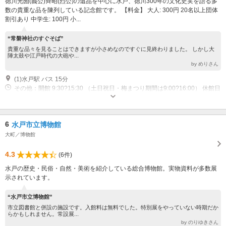
徳川光圀(義公)斉昭(烈公)の遺品を中心に水戸、徳川300年の文化史実を語る多
数の貴重な品を陳列している記念館です。 【料金】 大人: 300円 20名以上団体
割引あり 中学生: 100円 小...
“常磐神社のすぐそば”
貴重な品々を見ることはできますが小さめなのですぐに見終わりました。 しかし大
陣太鼓や江戸時代の大砲や...
by めりさん
(1)水戸駅 バス 15分
その他：開館 9:30?15:30 （土日祝日・梅まつり期間は9:00?16:00） 休館日
（木） （梅まつり期間、GW、8/13?16、9/1?20は、木曜日も開館）
6
水戸市立博物館
大町／博物館
4.3
(6件)
水戸の歴史・民俗・自然・美術を紹介している総合博物館。実物資料が多数展
示されています。
“水戸市立博物館”
市立図書館と併設の施設です。入館料は無料でした。特別展をやっていない時期だか
らかもしれません。常設展...
by のりゆきさん