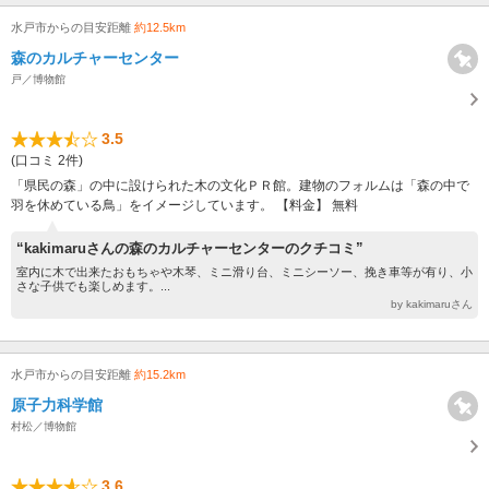
水戸市からの目安距離
約12.5km
森のカルチャーセンター
戸／博物館
3.5
(口コミ 2件)
「県民の森」の中に設けられた木の文化ＰＲ館。建物のフォルムは「森の中で
羽を休めている鳥」をイメージしています。 【料金】 無料
“kakimaruさんの森のカルチャーセンターのクチコミ”
室内に木で出来たおもちゃや木琴、ミニ滑り台、ミニシーソー、挽き車等が有り、小
さな子供でも楽しめます。...
by kakimaruさん
水戸市からの目安距離
約15.2km
原子力科学館
村松／博物館
3.6