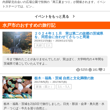
内原駅北出会いの広場公園で恒例の「商工夏まつり」が開催されます。イベン
トステージでは、ビン...
イベントをもっと見る
水戸市のおすすめの旅行記
２０２４年１１月 実は第二の故郷の茨城県
を、同窓会に合わせてさらっと周遊
2024/11/15(金) ～ 2024/11/17(日)
夫婦
2人
今まで触れたことがありませんでしたが、実はぼく、大学時代の４年間を
茨城県で過ごしていたんですよ...
5255
181
2
栃木・福島・茨城 自然と文化満喫の旅
2017/6/5(月) ～ 2017/6/7(水)
家族（親と）
3人～5人
栃木・福島・茨城を2泊3日で旅行しました。日光・那須・会津・奥久慈・水
戸・つくば・牛久を巡り自然と...