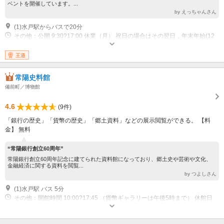
ベントを開催しています。...
by えっちゃんさん
(1)水戸駅からバスで20分
その他：公開 9:30?17:00 休業（月） 祝日の場合はその翌日，年末年始(12
月29日から翌年1月1日まで)
王道
常陽史料館
備前町／博物館
4.6
(9件)
「銀行の歴史」「貨幣の歴史」「郷土資料」などの展示閲覧ができる。 【料
金】 無料
“常陽銀行創立60周年”
常陽銀行創立60周年記念に建てられた資料館になっており、郷土史や芸術や文化、
金融経済に関する資料を閲覧...
by つよしさん
(1)水戸駅 バス 5分
その他：開館時間 10:00?17:45 （貨幣ギャラリーは午後5時まで） 休館日
毎週月曜日、 年末年始（12/29?1/4）、 8月第2日曜日とその翌々日の火曜
日、 12月第1日曜日