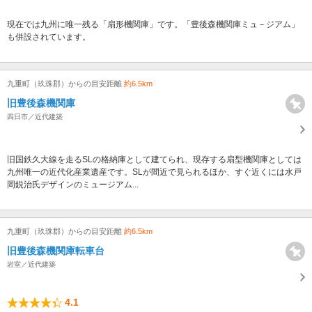
現在では九州に唯一残る「扇形機関庫」です。「豊後森機関庫ミュ－ジアム」
も併設されています。
九重町（玖珠郡）からの目安距離
約6.5km
旧豊後森機関庫
四日市／近代建築
旧国鉄久大線を走るSLの格納庫として建てられ、現存する扇型機関庫としては
九州唯一の近代化産業遺産です。SLが間近で見られるほか、すぐ近くには水戸
岡鋭治氏デザインのミュージアム...
九重町（玖珠郡）からの目安距離
約6.5km
旧豊後森機関庫転車台
岩室／近代建築
4.1