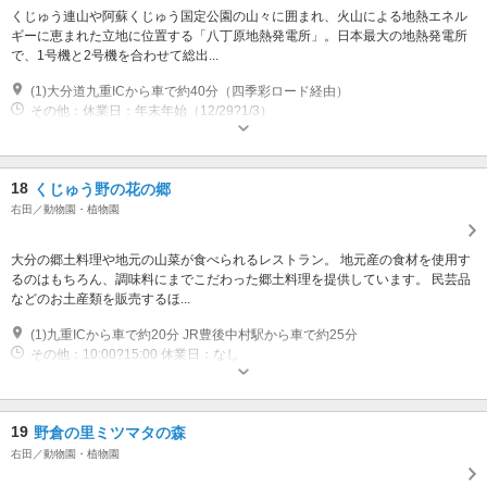
くじゅう連山や阿蘇くじゅう国定公園の山々に囲まれ、火山による地熱エネル
ギーに恵まれた立地に位置する「八丁原地熱発電所」。日本最大の地熱発電所
で、1号機と2号機を合わせて総出...
(1)大分道九重ICから車で約40分（四季彩ロード経由）
その他：休業日：年末年始（12/29?1/3）
18
くじゅう野の花の郷
右田／動物園・植物園
大分の郷土料理や地元の山菜が食べられるレストラン。 地元産の食材を使用す
るのはもちろん、調味料にまでこだわった郷土料理を提供しています。 民芸品
などのお土産類を販売するほ...
(1)九重ICから車で約20分 JR豊後中村駅から車で約25分
その他：10:00?15:00 休業日：なし
19
野倉の里ミツマタの森
右田／動物園・植物園