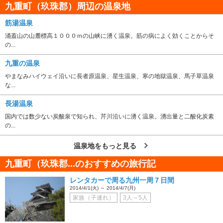
九重町（玖珠郡）周辺の温泉地
筋湯温泉
涌蓋山の山麓標高１０００ｍの山峡に湧く温泉。筋の病によく効くことからそ
の...
九重の温泉
やまなみハイウェイ沿いに長者原温泉、星生温泉、寒の地獄温泉、馬子草温泉
な...
長湯温泉
国内では数少ない炭酸泉で知られ、芹川沿いに湧く温泉。湧出量と二酸化炭素
の...
温泉地をもっと見る
九重町（玖珠郡...のおすすめの旅行記
レンタカーで周る九州一周７日間
2014/4/1(火) ～ 2014/4/7(月)
家族（子連れ）
3人～5人