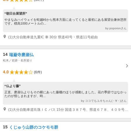
“朝日台展望所”
やまなみハイウェイを蛇越峠から熊本方面に走ってくると最初にある展望台兼休憩所
です。標高1000メートルの...
by poporonさん
(1)大分自動車道九重IC 車 30分 県道40号・県道11号経由
14
瑞巌寺磨崖仏
松木／史跡・名所巡り
4.0
(6件)
“仏より藤”
正直、磨崖仏よりもその横にあった藤棚のほうが感動しました。花の季節ではなかっ
たのが惜しまれますが、時...
by ココでもユキちゃん(・∀・)さん
(1)大分自動車道玖珠ＩＣ バス 15分 国道３８７号、県道６７８、４０９号経由
15
くじゅう山群のコケモモ群