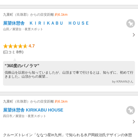
九重町（玖珠郡）からの目安距離
約6.1km
展望休憩舎 ＫＩＲＩＫＡＢＵ ＨＯＵＳＥ
山田／展望台・夜景スポット
4.7
(口コミ 8件)
“360度のパノラマ”
伐株山を以前から知っていましたが、山頂まで車で行けるとは、知らずに、初めて行
きました。山頂からの展望...
by KRAANさん
九重町（玖珠郡）からの目安距離
約6.1km
展望休憩舎 KIRIKABU HOUSE
四日市／展望台・夜景スポット
クルーズトレイン「ななつ星in九州」で知られる水戸岡鋭治氏デザインの休憩