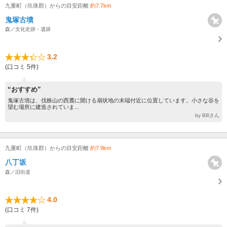
九重町（玖珠郡）からの目安距離
約7.7km
鬼塚古墳
森／文化史跡・遺跡
3.2
(口コミ 5件)
“おすすめ”
鬼塚古墳は、伐株山の西麓に開ける扇状地の末端付近に位置しています。小さな谷を
望む場所に建造されていま...
by BBさん
九重町（玖珠郡）からの目安距離
約7.9km
八丁坂
森／旧街道
4.0
(口コミ 7件)