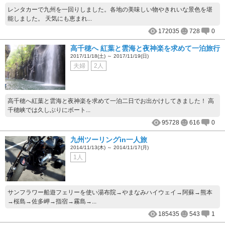
レンタカーで九州を一回りしました。各地の美味しい物やきれいな景色を堪
能しました。 天気にも恵まれ...
172035
728
0
高千穂へ 紅葉と雲海と夜神楽を求めて一泊旅行
2017/11/18(土) ～ 2017/11/19(日)
夫婦
2人
高千穂へ紅葉と雲海と夜神楽を求めて一泊二日でお出かけしてきました！ 高
千穂峡では久しぶりにボート...
95728
616
0
九州ツーリングin一人旅
2014/11/13(木) ～ 2014/11/17(月)
1人
サンフラワー船遊フェリーを使い湯布院→やまなみハイウェイ→阿蘇→熊本
→桜島→佐多岬→指宿→霧島→...
185435
543
1