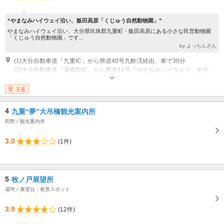
“やまなみハイウェイ沿い、飯田高原「くじゅう自然動物園」”
やまなみハイウェイ沿い、大分県玖珠郡九重町・飯田高原にある小さな民営動物園
「くじゅう自然動物園」です...
by よっちんさん
(1)大分自動車道「九重IC」から県道40号九酔渓経由、車で30分
(2)大分自動車道「湯布院IC」から県道11号「やまなみハイウェイ」水分峠経由、車で40分
開園：３月下旬～１１月中旬 ９：３０～１７：００ １１月下旬～３月中
旬 １０：００～１６：３０ （その他季節により異なる ※ GW・夏休
王道
み・３連休など多客期は延長あり） 休園：不定休
4
九重“夢”大吊橋観光案内所
田野／観光案内所
3.0
(1件)
5
牧ノ戸展望所
湯坪／展望台・夜景スポット
3.9
(12件)