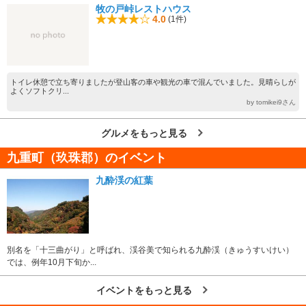
牧の戸峠レストハウス
4.0
(1件)
トイレ休憩で立ち寄りましたが登山客の車や観光の車で混んでいました。見晴らしが
よくソフトクリ...
by tomikei9さん
グルメをもっと見る
九重町（玖珠郡）のイベント
九酔渓の紅葉
別名を「十三曲がり」と呼ばれ、渓谷美で知られる九酔渓（きゅうすいけい）
では、例年10月下旬か...
イベントをもっと見る