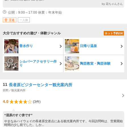
by 花ちゃんさん
公開：9:00～17:00 休業：年末年始
王道
一人旅
大分でおすすめの遊び・体験ジャンル
ネット予約OK
香水作り
日帰り温泉
シルバーアクセサリー作
陶芸教室・陶芸体験
り
11
長者原ビジターセンター観光案内所
田野／観光案内所
4.0
(3件)
“湿原のすぐ傍です”
やまなみハイウェイの長者原交差点にある観光案内所です。今回訪問時は、営業開始
時間の少し前でした。しか...