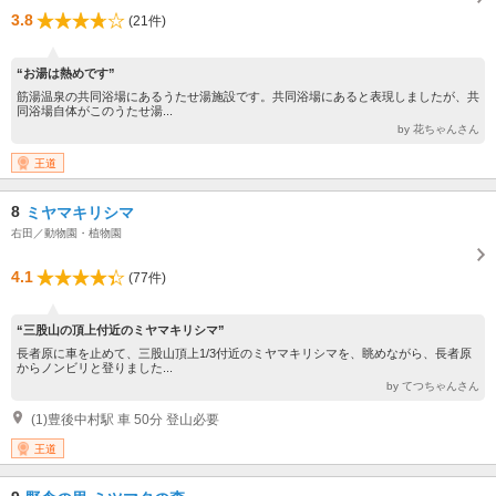
3.8
(21件)
“お湯は熱めです”
筋湯温泉の共同浴場にあるうたせ湯施設です。共同浴場にあると表現しましたが、共
同浴場自体がこのうたせ湯...
by 花ちゃんさん
王道
8
ミヤマキリシマ
右田／動物園・植物園
4.1
(77件)
“三股山の頂上付近のミヤマキリシマ”
長者原に車を止めて、三股山頂上1/3付近のミヤマキリシマを、眺めながら、長者原
からノンビリと登りました...
by てつちゃんさん
(1)豊後中村駅 車 50分 登山必要
王道