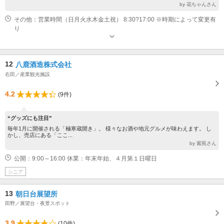
by 花ちゃんさん
その他：営業時間（日月火水木金土祝） 8:30?17:00 ※時期によって変更有
り
12
八鹿酒造株式会社
右田／産業観光施設
4.2
(9件)
“グッズにも注目”
毎年1月に開催される「極寒蔵開き」。 様々なお酒や地元グルメが味わえます。 し
かし、売店にある「ここ...
by 紫苑さん
公開：9:00～16:00 休業：年末年始、４月第１日曜日
シニア
13
朝日台展望所
田野／展望台・夜景スポット
3.9
(10件)