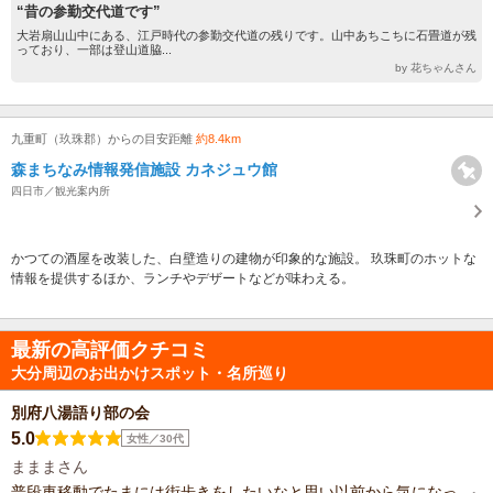
“昔の参勤交代道です”
大岩扇山山中にある、江戸時代の参勤交代道の残りです。山中あちこちに石畳道が残
っており、一部は登山道脇...
by 花ちゃんさん
九重町（玖珠郡）からの目安距離
約8.4km
森まちなみ情報発信施設 カネジュウ館
四日市／観光案内所
かつての酒屋を改装した、白壁造りの建物が印象的な施設。 玖珠町のホットな
情報を提供するほか、ランチやデザートなどが味わえる。
最新の高評価クチコミ
大分周辺のお出かけスポット・名所巡り
別府八湯語り部の会
5.0
女性／30代
まままさん
普段車移動でたまには街歩きをしたいなと思い以前から気になっ