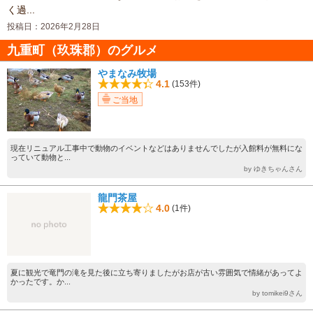
く過...
投稿日：2026年2月28日
九重町（玖珠郡）のグルメ
やまなみ牧場
4.1
(153件)
ご当地
現在リニュアル工事中で動物のイベントなどはありませんでしたが入館料が無料にな
っていて動物と...
by ゆきちゃんさん
龍門茶屋
4.0
(1件)
夏に観光で竜門の滝を見た後に立ち寄りましたがお店が古い雰囲気で情緒があってよ
かったです。か...
by tomikei9さん