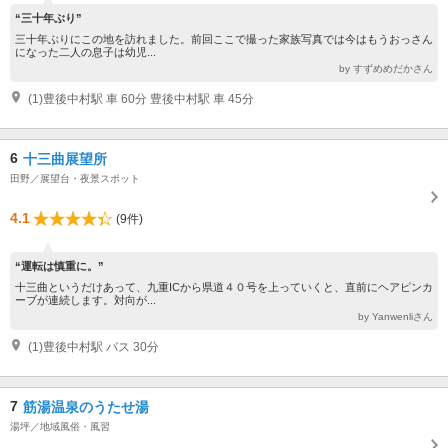
“三十年ぶり”
三十年ぶりにこの地を訪れました。前回ここで撮った家族写真では今はもうおっさん
になった二人の息子は幼児...
by すずめめだかさん
(1)豊後中村駅 車 60分 豊後中村駅 車 45分
6
十三曲展望所
田野／展望台・夜景スポット
4.1
(9件)
“運転は慎重に。”
十三曲というだけあって、九重ICから県道４０号を上っていくと、直前にヘアピンカ
ーブが連続します。対向が...
by Yanwenliさん
(1)豊後中村駅 バス 30分
7
筋湯温泉のうたせ湯
湯坪／地域風俗・風習