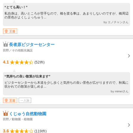
“とても高い！”
私自身は、高いところが苦手なので、橋を渡る事は、あまりしないのですが、橋周辺
の景色がよくしょっちゅう...
by エノチャンさん
王道
長者原ビジターセンター
田野／その他観光施設
4.1
(52件)
“気持ちの良い散策が出来ます”
ビジターセンターから木道を少し歩くと気持ちの良い景色が広がりますので、秋風に
吹かれての散策が楽しめま...
by mimeiさん
王道
一人旅
くじゅう自然動物園
田野／動物園・植物園
3.6
(119件)