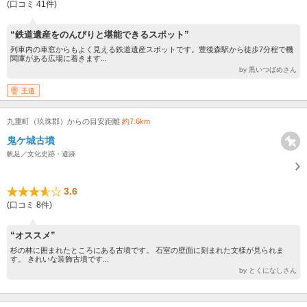
(口コミ 41件)
“鉄道遺産をのんびりと堪能できるスポット”
列車内の車窓からもよく見える鉄道遺産スポットです。豊後森駅から徒歩7分程で機
関庫がある広場に着きます...
by 黒いつばめさん
王道
九重町（玖珠郡）からの目安距離
約7.6km
鬼ケ城古墳
帆足／文化史跡・遺跡
3.6
(口コミ 8件)
“オススメ”
杉の林に囲まれたところにある古墳です。 石室の壁面に刻まれた文様が見られま
す。 きれいな装飾古墳です...
by とくになしさん