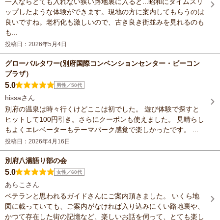
一人ならとても入れない狭い路地裏に入ると...昭和にタイムスリ
ップしたような体験ができます。現地の方に案内してもらうのは
良いですね。老朽化も激しいので、古き良き街並みを見れるのも
も...
投稿日：2026年5月4日
グローバルタワー(別府国際コンベンションセンター・ビーコン
プラザ）
5.0
男性／50代
hissaさん
別府の温泉は時々行くけどここは初でした。 遊び体験で探すと
ヒットして100円引き。さらにクーポンも使えました。 見晴らし
もよくエレベーターもテーマパーク感覚で楽しかったです。 ...
投稿日：2026年4月16日
別府八湯語り部の会
5.0
女性／60代
あらこさん
ベテランと思われるガイドさんにご案内頂きました。 いくら地
図に載っていても、ご案内がなければ入り込みにくい路地裏や、
かつて存在した街の記憶など、楽しいお話を伺って、とても楽し