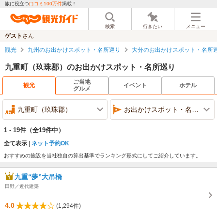
旅に役立つ
口コミ100万件
掲載！
検索
行きたい
メニュー
ゲスト
さん
観光
九州のお出かけスポット・名所巡り
大分のお出かけスポット・名所
九重町（玖珠郡）のお出かけスポット・名所巡り
ご当地
観光
イベント
ホテル
グルメ
九重町（玖珠郡）
お出かけスポット・名所巡り
1 - 19件
（全19件中）
全て表示
ネット予約OK
おすすめの施設を当社独自の算出基準でランキング形式にしてご紹介しています。
九重“夢”大吊橋
田野／近代建築
4.0
(1,294件)