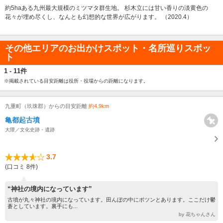
約5haある九州最大規模のミツマタ群生地。 杉木立には甘い香りの淡黄色の
花々が埋め尽くし、なんとも幻想的な世界が広がります。 （2020.4）
その他エリアのお出かけスポット・名所巡りスポッ
ト
1 - 11件
※掲載されている目安距離は役所・役場からの距離になります。
九重町（玖珠郡）からの目安距離
約4.9km
亀都起古墳
大隈／文化史跡・遺跡
3.7
(口コミ 8件)
“神社の境内になっています”
古墳が丸々神社の境内になっています。田んぼの中にポツンとあります。ここだけ鬱
蒼としています。裏手にも...
by 花ちゃんさん