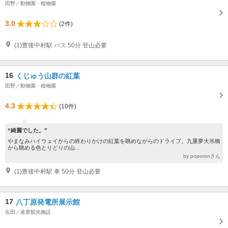
田野／動物園・植物園
3.0
(2件)
(1)豊後中村駅 バス 50分 登山必要
16
くじゅう山群の紅葉
田野／動物園・植物園
4.3
(10件)
“綺麗でした。”
やまなみハイウェイからの終わりかけの紅葉を眺めながらのドライブ。九重夢大吊橋
から眺める色とりどりの山...
by poporonさん
(1)豊後中村駅 車 50分 登山必要
17
八丁原発電所展示館
右田／産業観光施設