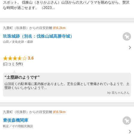
スポット。 伐株山（きりかぶさん）山頂からの大パノラマを眺めながら、贅沢
な時間が過ごせます。 （2023...
九重町（玖珠郡）からの目安距離
約6.2km
玖珠城跡（別名：伐株山城高勝寺城）
山田／文化史跡・遺跡
3.6
(口コミ 5件)
“土塁跡のようです”
山頂近くの駐車場に案内板がありました。芝生公園として整備されているようで、土
塁跡くらいしかないようで...
by 花ちゃんさん
九重町（玖珠郡）からの目安距離
約6.5km
豊後森機関庫
帆足／その他観光施設