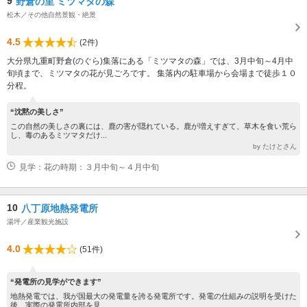
9
野倉の里 ミツマタの森
松木／その他自然景観・絶景
4.5
(2件)
大分県九重町野倉(のぐら)集落にある「ミツマタの森」では、3月中旬～4月中
旬頃まで、ミツマタの花が見ごろです。 集落内の駐車場から会場まで徒歩１０
分程。
“沈黙の美しさ”
この自然の美しさの裏には、鹿の害が隠れている。鹿が増えすぎて、草木を食い荒ら
し、毒のあるミツマタだけ...
by たけとさん
見学：花の時期：３月中旬～４月中旬
10
八丁原地熱発電所
湯坪／産業観光施設
4.0
(51件)
“発電所の見学ができます”
地熱発電では、我が国最大の発電量を誇る発電所です。発電の仕組みの説明を受けた
後、実際の発電所内部を見...